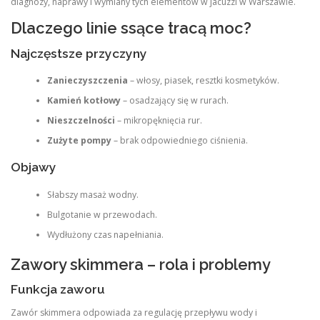
diagnozy, naprawy i wymiany tych elementów w jacuzzi w Warszawie.
Dlaczego linie ssące tracą moc?
Najczęstsze przyczyny
Zanieczyszczenia
– włosy, piasek, resztki kosmetyków.
Kamień kotłowy
– osadzający się w rurach.
Nieszczelności
– mikropęknięcia rur.
Zużyte pompy
– brak odpowiedniego ciśnienia.
Objawy
Słabszy masaż wodny.
Bulgotanie w przewodach.
Wydłużony czas napełniania.
Zawory skimmera – rola i problemy
Funkcja zaworu
Zawór skimmera odpowiada za regulację przepływu wody i