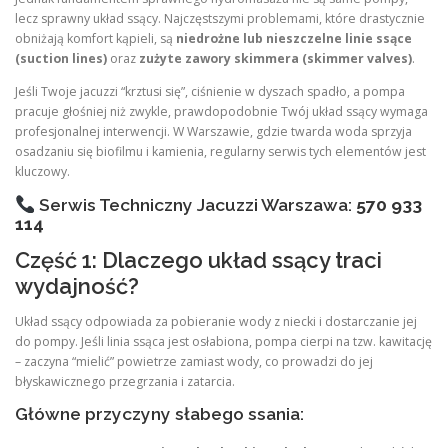
lecz sprawny układ ssący. Najczęstszymi problemami, które drastycznie
obniżają komfort kąpieli, są
niedrożne lub nieszczelne linie ssące
(suction lines)
oraz
zużyte zawory skimmera (skimmer valves)
.
Jeśli Twoje jacuzzi “krztusi się”, ciśnienie w dyszach spadło, a pompa
pracuje głośniej niż zwykle, prawdopodobnie Twój układ ssący wymaga
profesjonalnej interwencji. W Warszawie, gdzie twarda woda sprzyja
osadzaniu się biofilmu i kamienia, regularny serwis tych elementów jest
kluczowy.
Serwis Techniczny Jacuzzi Warszawa:
570 933
114
Część 1: Dlaczego układ ssący traci
wydajność?
Układ ssący odpowiada za pobieranie wody z niecki i dostarczanie jej
do pompy. Jeśli linia ssąca jest osłabiona, pompa cierpi na tzw. kawitację
– zaczyna “mielić” powietrze zamiast wody, co prowadzi do jej
błyskawicznego przegrzania i zatarcia.
Główne przyczyny słabego ssania: