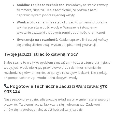
Mobilne zaplecze techniczne:
Posiadamy na stanie zawory
skimmera, rury PVC i kleje techniczne, co pozwala nam
naprawić system podczas jednej wizyty.
Wiedza o lokalnej infrastrukturze:
Rozumiemy problemy
wynikające z twardości wody w Warszawie i stosujemy
wyłącznie uszczelki o podwyższonej odporności chemicznej.
Gwarancja na szczelność:
Każda naprawa linii ssącej kończy
się próbą ciśnieniową i wydaniem pisemnej gwarancji.
Twoje jacuzzi straciło dawną moc?
Słabe ssanie to nie tylko problem z masażem – to zagrożenie dla higieny
wody. Jeśli woda nie krąży prawidłowo przez skimmer, chemia nie
rozchodzi się równomiernie, co sprzyja rozwojowi bakterii. Nie czekaj,
aż pompa spłonie z powodu braku dopływu wody.
Pogotowie Techniczne Jacuzzi Warszawa:
570
933 114
Nasz zespół przyjedzie, zdiagnozuje układ ssący, wymieni stare zawory i
przywróci Twojemu jacuzzi fabryczną siłę hydromasażu. Zadzwoń i
umów się na profesjonalny audyt hydrauliczny już dziś!