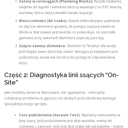
Zatory w rurociągach (Plumbing Blocks):
Resztki naskórka,
olejków do kąpieli i kamienia tworzą wewnątrz rur PVC twardą
warstwę, która zwęża światło kanału ssącego.
Nieszczelności (Air Leaks):
Nawet mikroskopijne pęknięcie
na złączce skimmera sprawia, że pompa zasysa powietrze.
Woda w Warszawie jest twarda, co powoduje, że uszczelki
gumowe przy zaworach skimmera szybciej parcieją.
Zużyte zawory skimmera:
Skimmer to “brama” dla wody.
Jeśli klapka (weir door) lub zawór sterujący przepływem jest
uszkodzony, woda nie dociera do pompy w odpowiedniej
ilości.
Część 2: Diagnostyka linii ssących “On-
Site”
Jako mobilny serwis w Warszawie, nie zgadujemy – mierzymy.
Lokalizacja problemu w gąszczu rur ukrytych pod obudową wymaga
specjalistycznego sprzętu.
Test podciśnienia (Vacuum Test):
Wpinamy manometry w
linię ssącą. Jeśli podciśnienie jest zbyt wysokie, mamy do
czynienia z zatorem. Jeśli jest zbyt niskie lub niestabilne – mamy