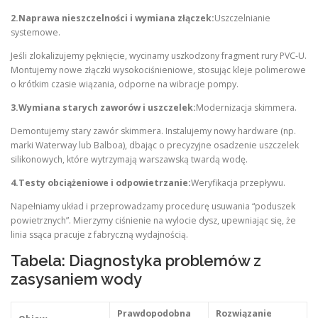
2.Naprawa nieszczelności i wymiana złączek:
Uszczelnianie
systemowe.
Jeśli zlokalizujemy pęknięcie, wycinamy uszkodzony fragment rury PVC-U.
Montujemy nowe złączki wysokociśnieniowe, stosując kleje polimerowe
o krótkim czasie wiązania, odporne na wibracje pompy.
3.Wymiana starych zaworów i uszczelek:
Modernizacja skimmera.
Demontujemy stary zawór skimmera. Instalujemy nowy hardware (np.
marki Waterway lub Balboa), dbając o precyzyjne osadzenie uszczelek
silikonowych, które wytrzymają warszawską twardą wodę.
4.Testy obciążeniowe i odpowietrzanie:
Weryfikacja przepływu.
Napełniamy układ i przeprowadzamy procedurę usuwania “poduszek
powietrznych”. Mierzymy ciśnienie na wylocie dysz, upewniając się, że
linia ssąca pracuje z fabryczną wydajnością.
Tabela: Diagnostyka problemów z
zasysaniem wody
Prawdopodobna
Rozwiązanie