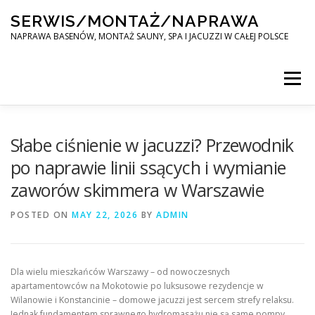
Skip
SERWIS/MONTAŻ/NAPRAWA
to
content
NAPRAWA BASENÓW, MONTAŻ SAUNY, SPA I JACUZZI W CAŁEJ POLSCE
Menu
SPA SERWIS
Słabe ciśnienie w jacuzzi? Przewodnik
po naprawie linii ssących i wymianie
zaworów skimmera w Warszawie
MONTAŻ SAUNY, SPA, JACUZI W CAŁEJ POLSCE
POSTED ON
MAY 22, 2026
BY
ADMIN
KONTAKT
Dla wielu mieszkańców Warszawy – od nowoczesnych
apartamentowców na Mokotowie po luksusowe rezydencje w
Wilanowie i Konstancinie – domowe jacuzzi jest sercem strefy relaksu.
Jednak fundamentem sprawnego hydromasażu nie są same pompy,