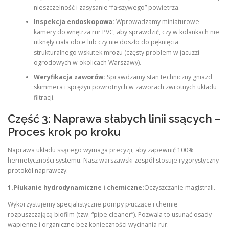
nieszczelność i zasysanie “fałszywego” powietrza.
Inspekcja endoskopowa:
Wprowadzamy miniaturowe
kamery do wnętrza rur PVC, aby sprawdzić, czy w kolankach nie
utknęły ciała obce lub czy nie doszło do pęknięcia
strukturalnego wskutek mrozu (częsty problem w jacuzzi
ogrodowych w okolicach Warszawy).
Weryfikacja zaworów:
Sprawdzamy stan techniczny gniazd
skimmera i sprężyn powrotnych w zaworach zwrotnych układu
filtracji.
Część 3: Naprawa słabych linii ssących –
Proces krok po kroku
Naprawa układu ssącego wymaga precyzji, aby zapewnić 100%
hermetyczności systemu. Nasz warszawski zespół stosuje rygorystyczny
protokół naprawczy.
1.Płukanie hydrodynamiczne i chemiczne:
Oczyszczanie magistrali.
Wykorzystujemy specjalistyczne pompy płuczące i chemię
rozpuszczającą biofilm (tzw. “pipe cleaner”). Pozwala to usunąć osady
wapienne i organiczne bez konieczności wycinania rur.