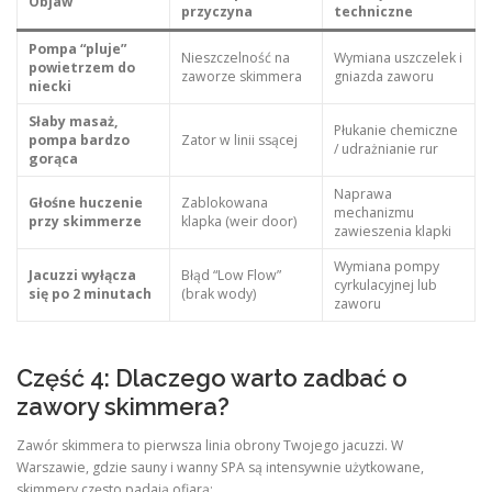
Objaw
przyczyna
techniczne
Pompa “pluje”
Nieszczelność na
Wymiana uszczelek i
powietrzem do
zaworze skimmera
gniazda zaworu
niecki
Słaby masaż,
Płukanie chemiczne
pompa bardzo
Zator w linii ssącej
/ udrażnianie rur
gorąca
Naprawa
Głośne huczenie
Zablokowana
mechanizmu
przy skimmerze
klapka (weir door)
zawieszenia klapki
Wymiana pompy
Jacuzzi wyłącza
Błąd “Low Flow”
cyrkulacyjnej lub
się po 2 minutach
(brak wody)
zaworu
Część 4: Dlaczego warto zadbać o
zawory skimmera?
Zawór skimmera to pierwsza linia obrony Twojego jacuzzi. W
Warszawie, gdzie sauny i wanny SPA są intensywnie użytkowane,
skimmery często padają ofiarą: