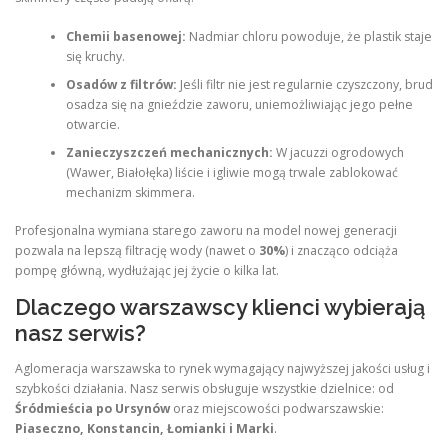
Chemii basenowej:
Nadmiar chloru powoduje, że plastik staje
się kruchy.
Osadów z filtrów:
Jeśli filtr nie jest regularnie czyszczony, brud
osadza się na gnieździe zaworu, uniemożliwiając jego pełne
otwarcie.
Zanieczyszczeń mechanicznych:
W jacuzzi ogrodowych
(Wawer, Białołęka) liście i igliwie mogą trwale zablokować
mechanizm skimmera.
Profesjonalna wymiana starego zaworu na model nowej generacji
pozwala na lepszą filtrację wody (nawet o
30%
) i znacząco odciąża
pompę główną, wydłużając jej życie o kilka lat.
Dlaczego warszawscy klienci wybierają
nasz serwis?
Aglomeracja warszawska to rynek wymagający najwyższej jakości usług i
szybkości działania. Nasz serwis obsługuje wszystkie dzielnice: od
Śródmieścia po Ursynów
oraz miejscowości podwarszawskie:
Piaseczno, Konstancin, Łomianki i Marki
.