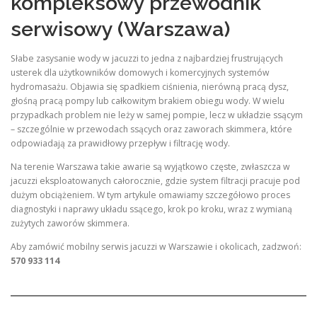
kompleksowy przewodnik
serwisowy (Warszawa)
Słabe zasysanie wody w jacuzzi to jedna z najbardziej frustrujących
usterek dla użytkowników domowych i komercyjnych systemów
hydromasażu. Objawia się spadkiem ciśnienia, nierówną pracą dysz,
głośną pracą pompy lub całkowitym brakiem obiegu wody. W wielu
przypadkach problem nie leży w samej pompie, lecz w układzie ssącym
– szczególnie w przewodach ssących oraz zaworach skimmera, które
odpowiadają za prawidłowy przepływ i filtrację wody.
Na terenie Warszawa takie awarie są wyjątkowo częste, zwłaszcza w
jacuzzi eksploatowanych całorocznie, gdzie system filtracji pracuje pod
dużym obciążeniem. W tym artykule omawiamy szczegółowo proces
diagnostyki i naprawy układu ssącego, krok po kroku, wraz z wymianą
zużytych zaworów skimmera.
Aby zamówić mobilny serwis jacuzzi w Warszawie i okolicach, zadzwoń:
570 933 114