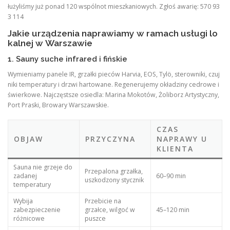
łużyliśmy już ponad 120 wspólnot mieszkaniowych. Zgłoś awarię: 570 93
3 114
Jakie urządzenia naprawiamy w ramach usługi lo
kalnej w Warszawie
1. Sauny suche infrared i fińskie
Wymieniamy panele IR, grzałki pieców Harvia, EOS, Tylö, sterowniki, czuj
niki temperatury i drzwi hartowane. Regenerujemy okładziny cedrowe i
świerkowe. Najczęstsze osiedla: Marina Mokotów, Żoliborz Artystyczny,
Port Praski, Browary Warszawskie.
CZAS
OBJAW
PRZYCZYNA
NAPRAWY U
KLIENTA
Sauna nie grzeje do
Przepalona grzałka,
zadanej
60–90 min
uszkodzony stycznik
temperatury
Wybija
Przebicie na
zabezpieczenie
grzałce, wilgoć w
45–120 min
różnicowe
puszce