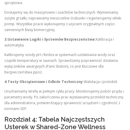
sprzętowa.
Dostajemy się do maszynowni i szachtów technicznych. Wymieniamy
zużyte grzałki, naprawiamy nieszczelne śrubunki i regenerujemy silniki
pomp. Wszystkie prace wykonujemy z użyciem oryginalnych części
zamiennych klasy komercyjnej.
3.Ustawienie Logiki i Systemów Bezpieczeństwa:
Kalibracja i
automatyka.
Kalibrujemy sondy pH i Redox w systemach uzdatniania wody oraz
czujniki temperatury w saunach. Sprawdzamy poprawność działania
wyłączników awaryjnych (Panic Button), co jest kluczowe dla
bezpieczeństwa ppoż.
4.Testy Obciążeniowe i Odbiór Techniczny:
Walidacja i protokół.
Uruchamiamy strefę w pełnym cyklu pracy. Monitorujemy pobór prądu i
parametry wody. Po zakończeniu prac wystawiamy protokół techniczny
dla administratora, potwierdzający sprawność urządzeń i zgodność z
normami SEP.
Rozdział 4: Tabela Najczęstszych
Usterek w Shared-Zone Wellness