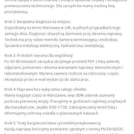
pomieszczenia technicznego. Dla zarządców mamy osobną linię
priorytetową.
Krok 2: Bezpłatna diagnoza na miejscu
Dojeżdżamy na teren Warszawy w 24h, w pilnych przypadkach tego
samego dnia. Diagnoza i dojazd są darmowe przy zleceniu naprawy.
Technik ma przy sobie mierniki, kamerę termowizyjną i endoskop.
Sprawdza instalację elektryczną, hydrauliczną i wentylację.
Krok 3: Protokół i wycena dla wspólnoty
Po 30–60 minutach zarządca otrzymuje protokół PDF z listą usterek,
zdjęciami, pomiarami i dwoma wariantami naprawy: ekonomicznym i
rekomendowanym. Wycena zawiera rozbicie na robociznę i części.
Akceptacja przez e-mail wystarczy do startu prac.
Krok 4: Naprawa bez wyłączania całego obiektu
Mamy magazyn części w Warszawie, więc 80% usterek usuwamy
podczas pierwszej wizyty. Pracujemy w godzinach najmniej uciążliwych
dla mieszkańców, zwykle 9:00–17:00. Zabezpieczamy teren folią i
informujemy ochronę osiedla o planowanych hałasach.
Krok 5: Testy bezpieczeństwa i protokół powykonawczy
Każdą naprawę kończymy pomiarem zgodnym z normą PN-EN 60335.