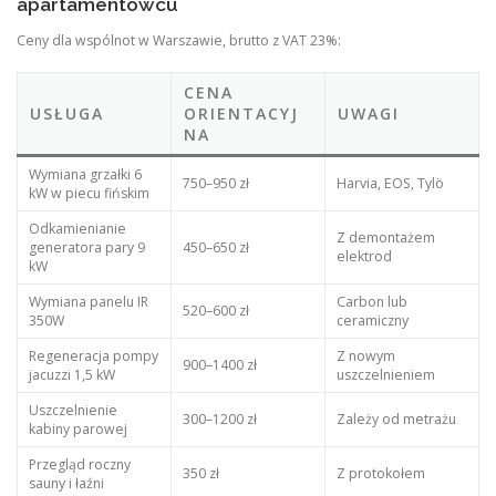
apartamentowcu
Ceny dla wspólnot w Warszawie, brutto z VAT 23%:
CENA
USŁUGA
ORIENTACYJ
UWAGI
NA
Wymiana grzałki 6
750–950 zł
Harvia, EOS, Tylö
kW w piecu fińskim
Odkamienianie
Z demontażem
generatora pary 9
450–650 zł
elektrod
kW
Wymiana panelu IR
Carbon lub
520–600 zł
350W
ceramiczny
Regeneracja pompy
Z nowym
900–1400 zł
jacuzzi 1,5 kW
uszczelnieniem
Uszczelnienie
300–1200 zł
Zależy od metrażu
kabiny parowej
Przegląd roczny
350 zł
Z protokołem
sauny i łaźni