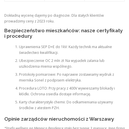
Dokładną wycenę dajemy po diagnozie. Dla stałych klientów
prowadzimy ceny z 2023 roku.
Bezpieczeństwo mieszkańców: nasze certyfikaty
i procedury
Uprawnienia SEP D+E do 1kV: Każdy technik ma aktualne
świadectwo kwalifikacji.
Ubezpieczenie OC 2 mln zł: Na wypadek zalania lub
uszkodzenia mienia wspólnego.
Protokoły pomiarowe: Po naprawie zostawiamy wydruk z
miernika Sonel z podpisem elektryka.
Procedura LOTO: Przy pracy z 400V wywieszamy blokady i
kłódki. Ochrona osiedla dostaje informację.
Karty charakterystyki chemii: Do odkamieniania używamy
środków z atestem PZH.
Opinie zarządców nieruchomości z Warszawy
“Strefa wellness na Mennica Residence stała bezczynnie 3 miesiące. Inna firma