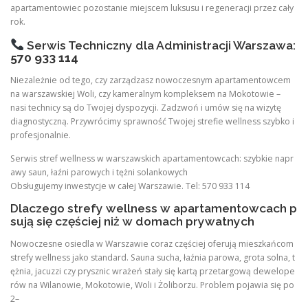
apartamentowiec pozostanie miejscem luksusu i regeneracji przez cały
rok.
Serwis Techniczny dla Administracji Warszawa:
570 933 114
Niezależnie od tego, czy zarządzasz nowoczesnym apartamentowcem
na warszawskiej Woli, czy kameralnym kompleksem na Mokotowie –
nasi technicy są do Twojej dyspozycji. Zadzwoń i umów się na wizytę
diagnostyczną. Przywrócimy sprawność Twojej strefie wellness szybko i
profesjonalnie.
Serwis stref wellness w warszawskich apartamentowcach: szybkie napr
awy saun, łaźni parowych i tężni solankowych
Obsługujemy inwestycje w całej Warszawie. Tel: 570 933 114
Dlaczego strefy wellness w apartamentowcach p
sują się częściej niż w domach prywatnych
Nowoczesne osiedla w Warszawie coraz częściej oferują mieszkańcom
strefy wellness jako standard. Sauna sucha, łaźnia parowa, grota solna, t
ężnia, jacuzzi czy prysznic wrażeń stały się kartą przetargową dewelope
rów na Wilanowie, Mokotowie, Woli i Żoliborzu. Problem pojawia się po
2–