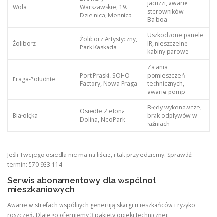
jacuzzi, awarie
Wola
Warszawskie, 19.
sterowników
Dzielnica, Mennica
Balboa
Uszkodzone panele
Żoliborz Artystyczny,
Żoliborz
IR, nieszczelne
Park Kaskada
kabiny parowe
Zalania
Port Praski, SOHO
pomieszczeń
Praga-Południe
Factory, Nowa Praga
technicznych,
awarie pomp
Błędy wykonawcze,
Osiedle Zielona
Białołęka
brak odpływów w
Dolina, NeoPark
łaźniach
Jeśli Twojego osiedla nie ma na liście, i tak przyjedziemy. Sprawdź
termin: 570 933 114
Serwis abonamentowy dla wspólnot
mieszkaniowych
Awarie w strefach wspólnych generują skargi mieszkańców i ryzyko
roszczeń. Dlatego oferujemy 3 pakiety opieki technicznej: