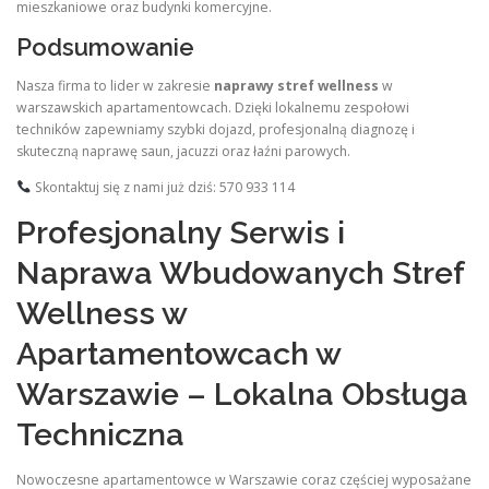
mieszkaniowe oraz budynki komercyjne.
Podsumowanie
Nasza firma to lider w zakresie
naprawy stref wellness
w
warszawskich apartamentowcach. Dzięki lokalnemu zespołowi
techników zapewniamy szybki dojazd, profesjonalną diagnozę i
skuteczną naprawę saun, jacuzzi oraz łaźni parowych.
Skontaktuj się z nami już dziś: 570 933 114
Profesjonalny Serwis i
Naprawa Wbudowanych Stref
Wellness w
Apartamentowcach w
Warszawie – Lokalna Obsługa
Techniczna
Nowoczesne apartamentowce w Warszawie coraz częściej wyposażane