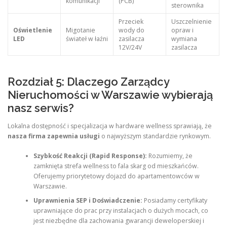
komunikacji
(PCB)
sterownika
Przeciek
Uszczelnienie
Oświetlenie
Migotanie
wody do
opraw i
LED
świateł w łaźni
zasilacza
wymiana
12V/24V
zasilacza
Rozdział 5: Dlaczego Zarządcy
Nieruchomości w Warszawie wybierają
nasz serwis?
Lokalna dostępność i specjalizacja w hardware wellness sprawiają, że
nasza firma zapewnia usługi
o najwyższym standardzie rynkowym.
Szybkość Reakcji (Rapid Response):
Rozumiemy, że
zamknięta strefa wellness to fala skarg od mieszkańców.
Oferujemy priorytetowy dojazd do apartamentowców w
Warszawie.
Uprawnienia SEP i Doświadczenie:
Posiadamy certyfikaty
uprawniające do prac przy instalacjach o dużych mocach, co
jest niezbędne dla zachowania gwarancji deweloperskiej i