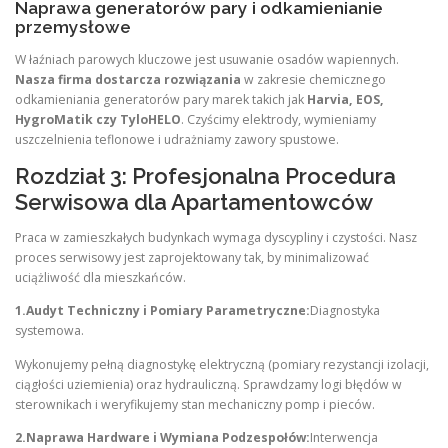
Naprawa generatorów pary i odkamienianie
przemysłowe
W łaźniach parowych kluczowe jest usuwanie osadów wapiennych.
Nasza firma dostarcza rozwiązania
w zakresie chemicznego
odkamieniania generatorów pary marek takich jak
Harvia, EOS,
HygroMatik czy TyloHELO
. Czyścimy elektrody, wymieniamy
uszczelnienia teflonowe i udrażniamy zawory spustowe.
Rozdział 3: Profesjonalna Procedura
Serwisowa dla Apartamentowców
Praca w zamieszkałych budynkach wymaga dyscypliny i czystości. Nasz
proces serwisowy jest zaprojektowany tak, by minimalizować
uciążliwość dla mieszkańców.
1.Audyt Techniczny i Pomiary Parametryczne:
Diagnostyka
systemowa.
Wykonujemy pełną diagnostykę elektryczną (pomiary rezystancji izolacji,
ciągłości uziemienia) oraz hydrauliczną. Sprawdzamy logi błędów w
sterownikach i weryfikujemy stan mechaniczny pomp i pieców.
2.Naprawa Hardware i Wymiana Podzespołów:
Interwencja