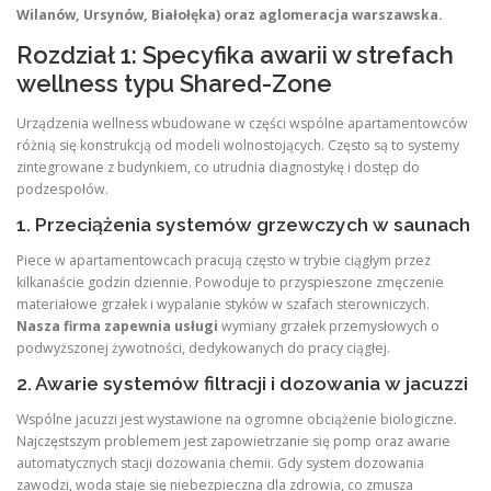
Wilanów, Ursynów, Białołęka) oraz aglomeracja warszawska.
Rozdział 1: Specyfika awarii w strefach
wellness typu Shared-Zone
Urządzenia wellness wbudowane w części wspólne apartamentowców
różnią się konstrukcją od modeli wolnostojących. Często są to systemy
zintegrowane z budynkiem, co utrudnia diagnostykę i dostęp do
podzespołów.
1. Przeciążenia systemów grzewczych w saunach
Piece w apartamentowcach pracują często w trybie ciągłym przez
kilkanaście godzin dziennie. Powoduje to przyspieszone zmęczenie
materiałowe grzałek i wypalanie styków w szafach sterowniczych.
Nasza firma zapewnia usługi
wymiany grzałek przemysłowych o
podwyższonej żywotności, dedykowanych do pracy ciągłej.
2. Awarie systemów filtracji i dozowania w jacuzzi
Wspólne jacuzzi jest wystawione na ogromne obciążenie biologiczne.
Najczęstszym problemem jest zapowietrzanie się pomp oraz awarie
automatycznych stacji dozowania chemii. Gdy system dozowania
zawodzi, woda staje się niebezpieczna dla zdrowia, co zmusza