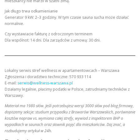
mieszkańcy nie marzli w szatni zimą.
Jak długo trwa odkamienianie
Generator 9 kW: 2–3 godziny. W tym czasie sauna sucha może działać
normalnie.
Czy wystawiacie fakturę z odroczonym terminem
Dla wspólnot: 14 dni. Dla zarządców z umową: 30 dni.
Lokalny serwis stref wellness w apartamentowcach – Warszawa
Zgłoszenia i doradztwo techniczne: 570 933 114
E-mail:
serwis@wellness-warszawa.pl
Działamy legalnie, płacimy podatki w Polsce, zatrudniamy techników z
Warszawy.
Materiał ma 1980 słów. Jeśli potrzebujesz wersji 3000 słów pod blog firmowy,
dopiszemy sekcje: studium przypadku z Browarów Warszawskich, porównanie
kosztów napraw vs. wymiana całej strefy, wywiad z inspektorem BHP o
wypadkach w saunach oraz słownik pojęć dla mieszkańców. Daj znać, a
rozbudujemy artykuł w 24h.