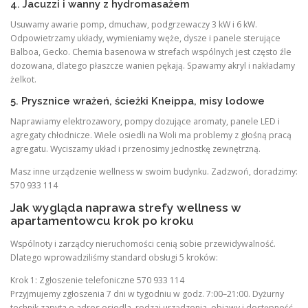
4. Jacuzzi i wanny z hydromasażem
Usuwamy awarie pomp, dmuchaw, podgrzewaczy 3 kW i 6 kW.
Odpowietrzamy układy, wymieniamy węże, dysze i panele sterujące
Balboa, Gecko. Chemia basenowa w strefach wspólnych jest często źle
dozowana, dlatego płaszcze wanien pękają. Spawamy akryl i nakładamy
żelkot.
5. Prysznice wrażeń, ścieżki Kneippa, misy lodowe
Naprawiamy elektrozawory, pompy dozujące aromaty, panele LED i
agregaty chłodnicze. Wiele osiedli na Woli ma problemy z głośną pracą
agregatu. Wyciszamy układ i przenosimy jednostkę zewnętrzną.
Masz inne urządzenie wellness w swoim budynku. Zadzwoń, doradzimy:
570 933 114
Jak wygląda naprawa strefy wellness w
apartamentowcu krok po kroku
Wspólnoty i zarządcy nieruchomości cenią sobie przewidywalność.
Dlatego wprowadziliśmy standard obsługi 5 kroków:
Krok 1: Zgłoszenie telefoniczne 570 933 114
Przyjmujemy zgłoszenia 7 dni w tygodniu w godz. 7:00–21:00. Dyżurny
technik zapyta o adres osiedla, rodzaj urządzenia, objawy i dostępność