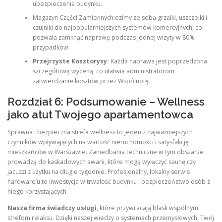
ubezpieczenia budynku.
Magazyn Części Zamiennych:ozimy ze sobą grzałki, uszczelki i
czujniki do najpopularniejszych systemów komercyjnych, co
pozwala zamknąć naprawę podczas jednej wizyty w 80%
przypadków.
Przejrzyste Kosztorysy:
Każda naprawa jest poprzedzona
szczegółową wyceną, co ułatwia administratorom
zatwierdzanie kosztów przez Wspólnotę.
Rozdział 6: Podsumowanie – Wellness
jako atut Twojego apartamentowca
Sprawna i bezpieczna strefa wellness to jeden z najważniejszych
czynników wpływających na wartość nieruchomości i satysfakcję
mieszkańców w Warszawie. Zaniedbania techniczne w tym obszarze
prowadzą do kaskadowych awarii, które mogą wyłączyć saunę czy
jacuzzi z użytku na długie tygodnie. Profesjonalny, lokalny serwis
hardware’u to inwestycja w trwałość budynku i bezpieczeństwo osób z
niego korzystających.
Nasza firma świadczy usługi
, które przywracają blask wspólnym
strefom relaksu. Dzięki naszej wiedzy o systemach przemysłowych, Twój