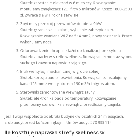
Skutek: zarastanie elektrod w 6 miesięcy. Rozwiązanie:
montujemy zmiękczacz 12L i filtry 5 mikronów. Koszt: 1800–2500
zł. Zwraca się w 1 rok na serwisie.
Zbyt mały przekrój przewodów do pieca 9 kW
Skutek: grzanie się instalacji, wybijanie zabezpieczeń.
Rozwiązanie: wymiana WLZ na 5×4 mm2, nowy rozłącznik. Prace
wykonujemy nocą.
Odprowadzenie skroplin z łaźni do kanalizacji bez syfonu
Skutek: zapachy w strefie wellness. Rozwiązanie: montaż syfonu
suchego i zaworu napowietrzającego.
Brak wentylacji mechanicznej w grocie solnej
Skutek: korozja audio i oświetlenia. Rozwiązanie: instalujemy
kanał 125 mm z wentylatorem 190 m3/h i higrostatem.
Sterowniki zamontowane wewnątrz sauny
Skutek: elektronika pada od temperatury. Rozwiązanie:
przenosimy sterownik na zewnątrz, przedłużamy czujniki.
Jeśli Twoja wspólnota odebrała budynek w ostatnich 24 miesiącach,
zrób audyt przed końcem rękojmi. Umów audyt: 570 933 114
Ile kosztuje naprawa strefy wellness w