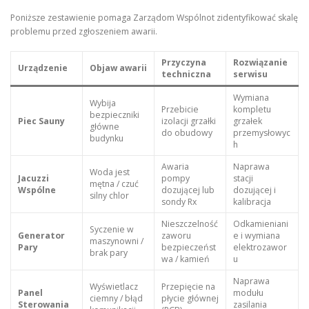
Poniższe zestawienie pomaga Zarządom Wspólnot zidentyfikować skalę
problemu przed zgłoszeniem awarii.
Przyczyna
Rozwiązanie
Urządzenie
Objaw awarii
techniczna
serwisu
Wymiana
Wybija
Przebicie
kompletu
bezpieczniki
Piec Sauny
izolacji grzałki
grzałek
główne
do obudowy
przemysłowyc
budynku
h
Awaria
Naprawa
Woda jest
Jacuzzi
pompy
stacji
mętna / czuć
Wspólne
dozującej lub
dozującej i
silny chlor
sondy Rx
kalibracja
Nieszczelność
Odkamieniani
Syczenie w
Generator
zaworu
e i wymiana
maszynowni /
Pary
bezpieczeńst
elektrozawor
brak pary
wa / kamień
u
Naprawa
Wyświetlacz
Przepięcie na
Panel
modułu
ciemny / błąd
płycie głównej
Sterowania
zasilania