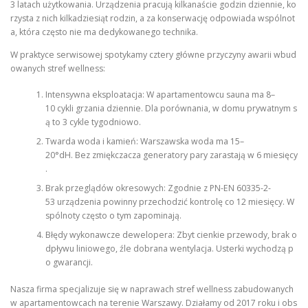
3 latach użytkowania. Urządzenia pracują kilkanaście godzin dziennie, ko
rzysta z nich kilkadziesiąt rodzin, a za konserwację odpowiada wspólnot
a, która często nie ma dedykowanego technika.
W praktyce serwisowej spotykamy cztery główne przyczyny awarii wbud
owanych stref wellness:
Intensywna eksploatacja: W apartamentowcu sauna ma 8–
10 cykli grzania dziennie. Dla porównania, w domu prywatnym s
ą to 3 cykle tygodniowo.
Twarda woda i kamień: Warszawska woda ma 15–
20°dH. Bez zmiękczacza generatory pary zarastają w 6 miesięcy
.
Brak przeglądów okresowych: Zgodnie z PN-EN 60335-2-
53 urządzenia powinny przechodzić kontrolę co 12 miesięcy. W
spólnoty często o tym zapominają.
Błędy wykonawcze dewelopera: Zbyt cienkie przewody, brak o
dpływu liniowego, źle dobrana wentylacja. Usterki wychodzą p
o gwarancji.
Nasza firma specjalizuje się w naprawach stref wellness zabudowanych
w apartamentowcach na terenie Warszawy. Działamy od 2017 roku i obs