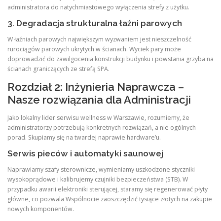
administratora do natychmiastowego wyłączenia strefy z użytku.
3. Degradacja strukturalna łaźni parowych
W łaźniach parowych największym wyzwaniem jest nieszczelność
rurociągów parowych ukrytych w ścianach. Wyciek pary może
doprowadzić do zawilgocenia konstrukcji budynku i powstania grzyba na
ścianach graniczących ze strefą SPA.
Rozdział 2: Inżynieria Naprawcza –
Nasze rozwiązania dla Administracji
Jako lokalny lider serwisu wellness w Warszawie, rozumiemy, że
administratorzy potrzebują konkretnych rozwiązań, a nie ogólnych
porad. Skupiamy się na twardej naprawie hardware’u.
Serwis pieców i automatyki saunowej
Naprawiamy szafy sterownicze, wymieniamy uszkodzone styczniki
wysokoprądowe i kalibrujemy czujniki bezpieczeństwa (STB). W
przypadku awarii elektroniki sterującej, staramy się regenerować płyty
główne, co pozwala Wspólnocie zaoszczędzić tysiące złotych na zakupie
nowych komponentów.