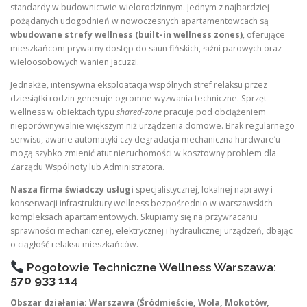
standardy w budownictwie wielorodzinnym. Jednym z najbardziej
pożądanych udogodnień w nowoczesnych apartamentowcach są
wbudowane strefy wellness (built-in wellness zones)
, oferujące
mieszkańcom prywatny dostęp do saun fińskich, łaźni parowych oraz
wieloosobowych wanien jacuzzi.
Jednakże, intensywna eksploatacja wspólnych stref relaksu przez
dziesiątki rodzin generuje ogromne wyzwania techniczne. Sprzęt
wellness w obiektach typu
shared-zone
pracuje pod obciążeniem
nieporównywalnie większym niż urządzenia domowe. Brak regularnego
serwisu, awarie automatyki czy degradacja mechaniczna hardware’u
mogą szybko zmienić atut nieruchomości w kosztowny problem dla
Zarządu Wspólnoty lub Administratora.
Nasza firma świadczy usługi
specjalistycznej, lokalnej naprawy i
konserwacji infrastruktury wellness bezpośrednio w warszawskich
kompleksach apartamentowych. Skupiamy się na przywracaniu
sprawności mechanicznej, elektrycznej i hydraulicznej urządzeń, dbając
o ciągłość relaksu mieszkańców.
Pogotowie Techniczne Wellness Warszawa:
570 933 114
Obszar działania: Warszawa (Śródmieście, Wola, Mokotów,