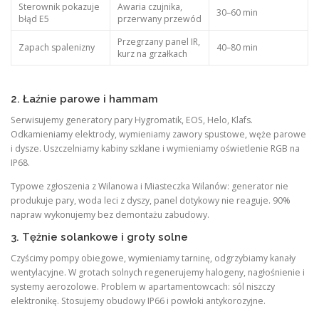
Sterownik pokazuje
Awaria czujnika,
30–60 min
błąd E5
przerwany przewód
Przegrzany panel IR,
Zapach spalenizny
40–80 min
kurz na grzałkach
2. Łaźnie parowe i hammam
Serwisujemy generatory pary Hygromatik, EOS, Helo, Klafs.
Odkamieniamy elektrody, wymieniamy zawory spustowe, węże parowe
i dysze. Uszczelniamy kabiny szklane i wymieniamy oświetlenie RGB na
IP68.
Typowe zgłoszenia z Wilanowa i Miasteczka Wilanów: generator nie
produkuje pary, woda leci z dyszy, panel dotykowy nie reaguje. 90%
napraw wykonujemy bez demontażu zabudowy.
3. Tężnie solankowe i groty solne
Czyścimy pompy obiegowe, wymieniamy tarninę, odgrzybiamy kanały
wentylacyjne. W grotach solnych regenerujemy halogeny, nagłośnienie i
systemy aerozolowe. Problem w apartamentowcach: sól niszczy
elektronikę. Stosujemy obudowy IP66 i powłoki antykorozyjne.