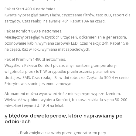
Pakiet Start 490 zł netto/mies.
Kwartalny przegląd sauny i łaźni, czyszczenie filtrów, test RCD, raport dla
zarządcy. Czas reakcji na awarię: 48h. Rabat 10% na części.
Pakiet Komfort 890 zł netto/mies.
Miesięczny przegląd wszystkich urządzeń, odkamienianie generatora,
ozonowanie kabin, wymiana żarówek LED. Czas reakcji: 24h. Rabat 15%
na części. Raz w roku wymiana mat zapachowych.
Pakiet Premium 1490 zł netto/mies.
Wszystko z Pakietu Komfort plus zdalny monitoring temperatury i
wilgotności przez IoT. W przypadku przekroczenia parametrów
dostajesz SMS. Czas reakcji: 8h w dni robocze. Części do 300 zł w cenie.
Priorytet w sezonie jesienno-zimowym.
Abonament można wypowiedzieć z miesięcznym wyprzedzeniem.
Większość wspólnot wybiera Komfort, bo koszt rozkłada się na 50–200
mieszkań i wynosi 4–18 zł na lokal.
5 błędów deweloperów, które naprawiamy po
odbiorach
Brak zmiękczacza wody przed generatorem pary