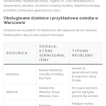
Sprawdzamy: rezystancję izolacji, ciągłość PE, czas zadziałania RCD,
temperaturę obudów, szczelność instalacji wodnej. Wspólnota dostaje
protokół i 24 miesiące gwarancji na części.
Obsługiwane dzielnice i przykładowe osiedla w
Warszawie
Działamy we wszystkich 18 dzielnicach, ale najwięcej zleceń mamy w
lokalizacjach z dużą liczbą nowych inwestycji:
OSIEDLA,
KTÓRE
TYPOWE
DZIELNICA
SERWISOWAL
PROBLEMY
IŚMY
Kamień w
Marina Mokotów,
generatorach pary,
Mokotów
Osiedle Orchidea,
przegrzane sauny
Eko Park
fińskie
Miasteczko
Korozja w tężniach,
Wilanów
Wilanów, Royal
głośne agregaty
Wilanów, Aura
pryszniców wrażeń
Pękające wanny
Browary