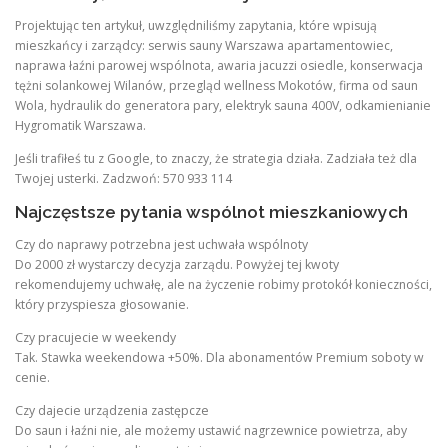
Projektując ten artykuł, uwzględniliśmy zapytania, które wpisują
mieszkańcy i zarządcy: serwis sauny Warszawa apartamentowiec,
naprawa łaźni parowej wspólnota, awaria jacuzzi osiedle, konserwacja
tężni solankowej Wilanów, przegląd wellness Mokotów, firma od saun
Wola, hydraulik do generatora pary, elektryk sauna 400V, odkamienianie
Hygromatik Warszawa.
Jeśli trafiłeś tu z Google, to znaczy, że strategia działa. Zadziała też dla
Twojej usterki. Zadzwoń: 570 933 114
Najczęstsze pytania wspólnot mieszkaniowych
Czy do naprawy potrzebna jest uchwała wspólnoty
Do 2000 zł wystarczy decyzja zarządu. Powyżej tej kwoty
rekomendujemy uchwałę, ale na życzenie robimy protokół konieczności,
który przyspiesza głosowanie.
Czy pracujecie w weekendy
Tak. Stawka weekendowa +50%. Dla abonamentów Premium soboty w
cenie.
Czy dajecie urządzenia zastępcze
Do saun i łaźni nie, ale możemy ustawić nagrzewnice powietrza, aby