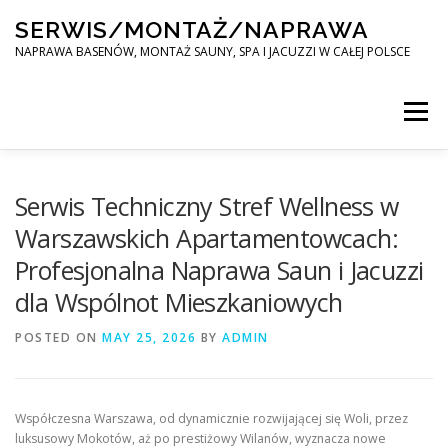
Skip
SERWIS/MONTAŻ/NAPRAWA
to
content
NAPRAWA BASENÓW, MONTAŻ SAUNY, SPA I JACUZZI W CAŁEJ POLSCE
Menu
SPA SERWIS
Serwis Techniczny Stref Wellness w
Warszawskich Apartamentowcach:
Profesjonalna Naprawa Saun i Jacuzzi
MONTAŻ SAUNY, SPA, JACUZI W CAŁEJ POLSCE
dla Wspólnot Mieszkaniowych
POSTED ON
KONTAKT
MAY 25, 2026
BY
ADMIN
Współczesna Warszawa, od dynamicznie rozwijającej się Woli, przez
luksusowy Mokotów, aż po prestiżowy Wilanów, wyznacza nowe