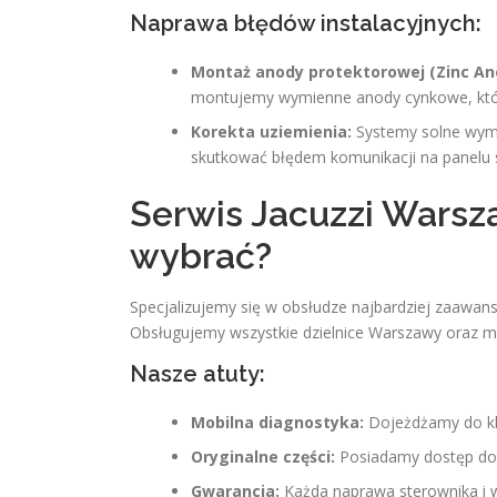
Naprawa błędów instalacyjnych:
Montaż anody protektorowej (Zinc An
montujemy wymienne anody cynkowe, które 
Korekta uziemienia:
Systemy solne wyma
skutkować błędem komunikacji na panelu 
Serwis Jacuzzi Warsz
wybrać?
Specjalizujemy się w obsłudze najbardziej zaawa
Obsługujemy wszystkie dzielnice Warszawy oraz m
Nasze atuty:
Mobilna diagnostyka:
Dojeżdżamy do kli
Oryginalne części:
Posiadamy dostęp do 
Gwarancja:
Każda naprawa sterownika i w