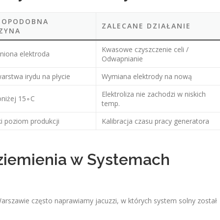
DOPODOBNA
ZALECANE DZIAŁANIE
ZYNA
Kwasowe czyszczenie celi /
niona elektroda
Odwapnianie
arstwa irydu na płycie
Wymiana elektrody na nową
Elektroliza nie zachodzi w niskich
niżej 15∘C
temp.
ki poziom produkcji
Kalibracja czasu pracy generatora
Uziemienia w Systemach
Warszawie często naprawiamy jacuzzi, w których system solny został