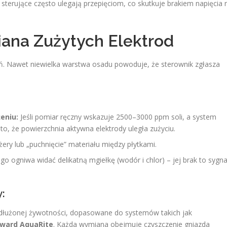
terujące często ulegają przepięciom, co skutkuje brakiem napięcia 
iana Zużytych Elektrod
. Nawet niewielka warstwa osadu powoduje, że sterownik zgłasza
eniu:
Jeśli pomiar ręczny wskazuje 2500–3000 ppm soli, a system
to, że powierzchnia aktywna elektrody uległa zużyciu.
ry lub „puchnięcie” materiału między płytkami.
 ogniwa widać delikatną mgiełkę (wodór i chlor) – jej brak to sygna
:
edłużonej żywotności, dopasowane do systemów takich jak
yward AquaRite
. Każda wymiana obejmuje czyszczenie gniazda