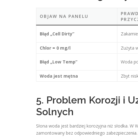
PRAW
OBJAW NA PANELU
PRZYC
Błąd „Cell Dirty”
Zakamie
Chlor = 0 mg/l
Zużyta w
Błąd „Low Temp”
Woda po
Woda jest mętna
Zbyt nis
5. Problem Korozji i 
Solnych
Słona woda jest bardziej korozyjna niż słodka. W 
zamontowany bez odpowiedniego zabezpieczenia.