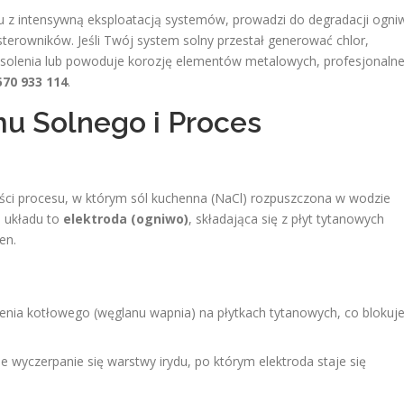
 z intensywną eksploatacją systemów, prowadzi do degradacji ogni
terowników. Jeśli Twój system solny przestał generować chlor,
solenia lub powoduje korozję elementów metalowych, profesjonaln
570 933 114
.
mu Solnego i Proces
i procesu, w którym sól kuchenna (NaCl) rozpuszczona w wodzie
e układu to
elektroda (ogniwo)
, składająca się z płyt tytanowych
en.
enia kotłowego (węglanu wapnia) na płytkach tytanowych, co blokuj
e wyczerpanie się warstwy irydu, po którym elektroda staje się