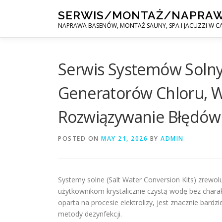
Skip
SERWIS/MONTAŻ/NAPRA
to
NAPRAWA BASENÓW, MONTAŻ SAUNY, SPA I JACUZZI W CA
content
Serwis Systemów Solny
Generatorów Chloru, W
Rozwiązywanie Błędów
POSTED ON
MAY 21, 2026
BY
ADMIN
Systemy solne (Salt Water Conversion Kits) zrewo
użytkownikom krystalicznie czystą wodę bez chara
oparta na procesie elektrolizy, jest znacznie bardzi
metody dezynfekcji.