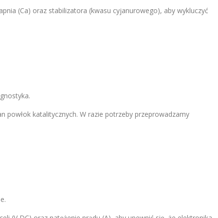
nia (Ca) oraz stabilizatora (kwasu cyjanurowego), aby wykluczyć
gnostyka.
n powłok katalitycznych. W razie potrzeby przeprowadzamy
e.
i (V DC) oraz natężenie prądu (A), aby upewnić się, że elektronika