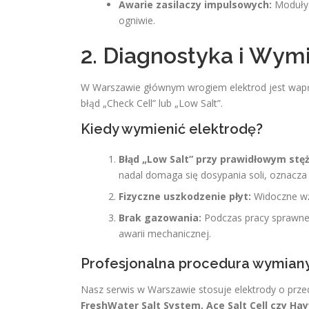
Awarie zasilaczy impulsowych:
Moduły s
ogniwie.
2. Diagnostyka i Wym
W Warszawie głównym wrogiem elektrod jest wapń
błąd „Check Cell” lub „Low Salt”.
Kiedy wymienić elektrodę?
Błąd „Low Salt” przy prawidłowym stęż
nadal domaga się dosypania soli, oznacza 
Fizyczne uszkodzenie płyt:
Widoczne wże
Brak gazowania:
Podczas pracy sprawnego
awarii mechanicznej.
Profesjonalna procedura wymiany
Nasz serwis w Warszawie stosuje elektrody o prz
FreshWater Salt System, Ace Salt Cell czy Ha