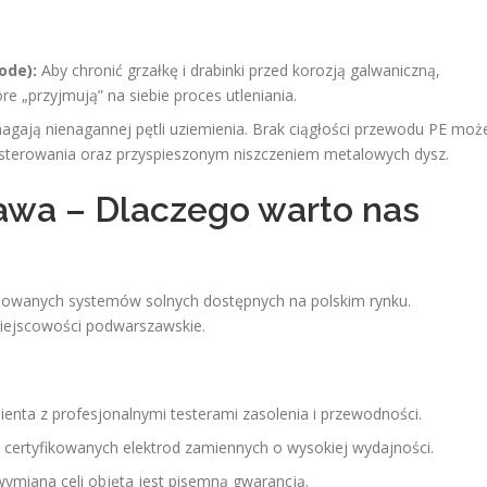
ode):
Aby chronić grzałkę i drabinki przed korozją galwaniczną,
„przyjmują” na siebie proces utleniania.
gają nienagannej pętli uziemienia. Brak ciągłości przewodu PE moż
sterowania oraz przyspieszonym niszczeniem metalowych dysz.
awa – Dlaczego warto nas
nsowanych systemów solnych dostępnych na polskim rynku.
iejscowości podwarszawskie.
enta z profesjonalnymi testerami zasolenia i przewodności.
certyfikowanych elektrod zamiennych o wysokiej wydajności.
ymiana celi objęta jest pisemną gwarancją.