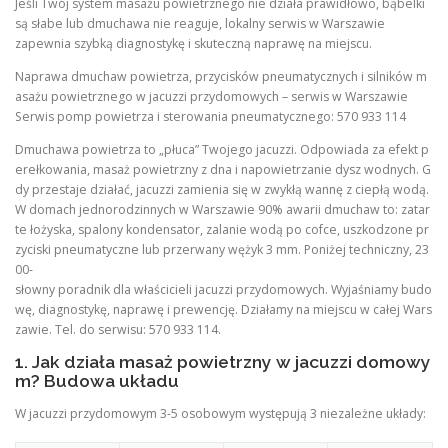
Jeśli Twój system masażu powietrznego nie działa prawidłowo, bąbelki
są słabe lub dmuchawa nie reaguje, lokalny serwis w Warszawie
zapewnia szybką diagnostykę i skuteczną naprawę na miejscu.
Naprawa dmuchaw powietrza, przycisków pneumatycznych i silników m
asażu powietrznego w jacuzzi przydomowych – serwis w Warszawie
Serwis pomp powietrza i sterowania pneumatycznego: 570 933 114
Dmuchawa powietrza to „płuca” Twojego jacuzzi. Odpowiada za efekt p
erełkowania, masaż powietrzny z dna i napowietrzanie dysz wodnych. G
dy przestaje działać, jacuzzi zamienia się w zwykłą wannę z ciepłą wodą.
W domach jednorodzinnych w Warszawie 90% awarii dmuchaw to: zatar
te łożyska, spalony kondensator, zalanie wodą po cofce, uszkodzone pr
zyciski pneumatyczne lub przerwany wężyk 3 mm. Poniżej techniczny, 23
00-
słowny poradnik dla właścicieli jacuzzi przydomowych. Wyjaśniamy budo
wę, diagnostykę, naprawę i prewencję. Działamy na miejscu w całej Wars
zawie. Tel. do serwisu: 570 933 114.
1. Jak działa masaż powietrzny w jacuzzi domowy
m? Budowa układu
W jacuzzi przydomowym 3-5 osobowym występują 3 niezależne układy: