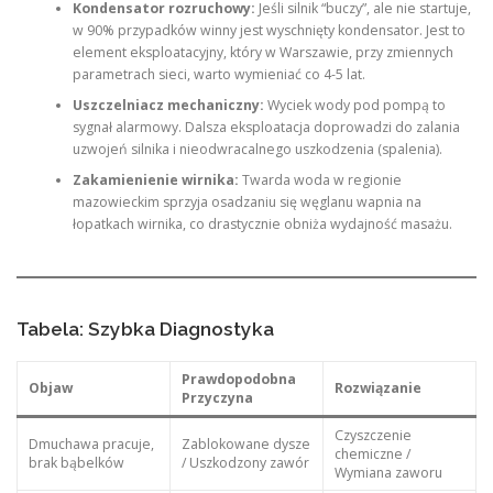
Kondensator rozruchowy:
Jeśli silnik “buczy”, ale nie startuje,
w 90% przypadków winny jest wyschnięty kondensator. Jest to
element eksploatacyjny, który w Warszawie, przy zmiennych
parametrach sieci, warto wymieniać co 4-5 lat.
Uszczelniacz mechaniczny:
Wyciek wody pod pompą to
sygnał alarmowy. Dalsza eksploatacja doprowadzi do zalania
uzwojeń silnika i nieodwracalnego uszkodzenia (spalenia).
Zakamienienie wirnika:
Twarda woda w regionie
mazowieckim sprzyja osadzaniu się węglanu wapnia na
łopatkach wirnika, co drastycznie obniża wydajność masażu.
Tabela: Szybka Diagnostyka
Prawdopodobna
Objaw
Rozwiązanie
Przyczyna
Czyszczenie
Dmuchawa pracuje,
Zablokowane dysze
chemiczne /
brak bąbelków
/ Uszkodzony zawór
Wymiana zaworu