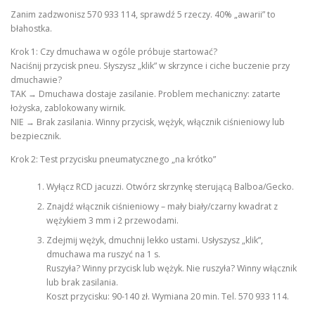
Zanim zadzwonisz 570 933 114, sprawdź 5 rzeczy. 40% „awarii” to
błahostka.
Krok 1: Czy dmuchawa w ogóle próbuje startować?
Naciśnij przycisk pneu. Słyszysz „klik” w skrzynce i ciche buczenie przy
dmuchawie?
TAK → Dmuchawa dostaje zasilanie. Problem mechaniczny: zatarte
łożyska, zablokowany wirnik.
NIE → Brak zasilania. Winny przycisk, wężyk, włącznik ciśnieniowy lub
bezpiecznik.
Krok 2: Test przycisku pneumatycznego „na krótko”
Wyłącz RCD jacuzzi. Otwórz skrzynkę sterującą Balboa/Gecko.
Znajdź włącznik ciśnieniowy – mały biały/czarny kwadrat z
wężykiem 3 mm i 2 przewodami.
Zdejmij wężyk, dmuchnij lekko ustami. Usłyszysz „klik”,
dmuchawa ma ruszyć na 1 s.
Ruszyła? Winny przycisk lub wężyk. Nie ruszyła? Winny włącznik
lub brak zasilania.
Koszt przycisku: 90-140 zł. Wymiana 20 min. Tel. 570 933 114.