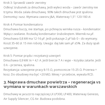
Krok 3: Sprawdź zawór zwrotny
Odkręć śrubunek za dmuchawą. Jeśli wyleci woda – zawór zwrotny nie
trzyma. Woda zalała dmuchawę. 90% takich dmuchaw jest spalona.
Demontuj i susz. Wymiana zaworu J&A, Waterway 1,5”: 120-180 zł.
Krok 4: Pomiar kondensatora
Dmuchawa buczy, nie startuje, po pchnięciu wirnika rusza – kondensator.
Wyłącz zasilanie. Rozładuj kondensator śrubokrętem. Miernik na µF.
Dmuchawa 0,8 kW ma 12-16 µF. Jeśli pokazuje 2 µF lub 0 – do wymiany.
Koszt 35-60 zł. 15 min roboty. Uwaga: daj taki sam µF ±5%. Za duży spali
uzwojenie.
Krok 5: Pomiar prądu i rezystancji uzwojeń
Dmuchawa 0,9 kW: In = 4,1 A. Jeśli bierze 7 A i wyje – łożyska zatarte. Jeśli
0 A – przerwa, spalona.
Rezystancja: uzwojenie pracy 8-15 Ω, pomocnicze 15-25 Ω. Przerwa =
kosz. Do obudowy ma być >20 MΩ. Mniej = przebicie, wywala RCD.
3. Naprawa dmuchaw powietrza – regeneracja vs
wymiana w warunkach warszawskich
Dmuchawy w jacuzzi to najczęściej LX LP300, LP400, Waterway Genesis,
Air Supply Silencer, CG Air. Budowa podobna.