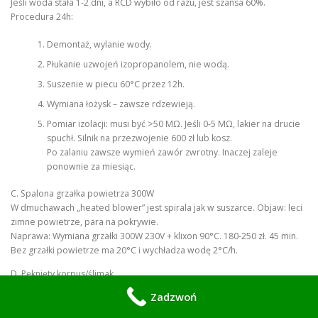
Jeśli woda stała 1-2 dni, a RCD wybiło od razu, jest szansa 60%.
Procedura 24h:
Demontaż, wylanie wody.
Płukanie uzwojeń izopropanolem, nie wodą.
Suszenie w piecu 60°C przez 12h.
Wymiana łożysk – zawsze rdzewieją.
Pomiar izolacji: musi być >50 MΩ. Jeśli 0-5 MΩ, lakier na drucie
spuchł. Silnik na przezwojenie 600 zł lub kosz.
Po zalaniu zawsze wymień zawór zwrotny. Inaczej zaleje
ponownie za miesiąc.
C. Spalona grzałka powietrza 300W
W dmuchawach „heated blower” jest spirala jak w suszarce. Objaw: leci
zimne powietrze, para na pokrywie.
Naprawa: Wymiana grzałki 300W 230V + klixon 90°C. 180-250 zł. 45 min.
Bez grzałki powietrze ma 20°C i wychładza wodę 2°C/h.
D. Pęknięty korpus/ślimak
Upadek przy serwisie lub mróz. Klejenie poxipolem nie trzyma –
Zadzwoń
ciśnienie + wibracje.
Rozwiązanie: Spawanie plastiku PVC/ABS lub wymiana korpusu 300-500