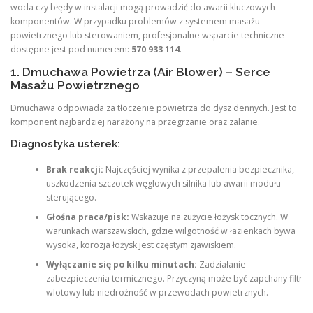
woda czy błędy w instalacji mogą prowadzić do awarii kluczowych
komponentów. W przypadku problemów z systemem masażu
powietrznego lub sterowaniem, profesjonalne wsparcie techniczne
dostępne jest pod numerem:
570 933 114
.
1. Dmuchawa Powietrza (Air Blower) – Serce
Masażu Powietrznego
Dmuchawa odpowiada za tłoczenie powietrza do dysz dennych. Jest to
komponent najbardziej narażony na przegrzanie oraz zalanie.
Diagnostyka usterek:
Brak reakcji:
Najczęściej wynika z przepalenia bezpiecznika,
uszkodzenia szczotek węglowych silnika lub awarii modułu
sterującego.
Głośna praca/pisk:
Wskazuje na zużycie łożysk tocznych. W
warunkach warszawskich, gdzie wilgotność w łazienkach bywa
wysoka, korozja łożysk jest częstym zjawiskiem.
Wyłączanie się po kilku minutach:
Zadziałanie
zabezpieczenia termicznego. Przyczyną może być zapchany filtr
wlotowy lub niedrożność w przewodach powietrznych.