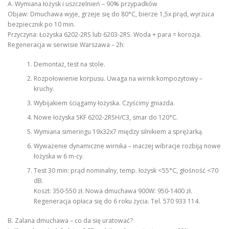
A. Wymiana łożysk i uszczelnień – 90% przypadków
Objaw: Dmuchawa wyje, grzeje się do 80°C, bierze 1,5x prąd, wyrzuca
bezpiecznik po 10 min.
Przyczyna: Łożyska 6202-2RS lub 6203-2RS. Woda + para = korozja.
Regeneracja w serwisie Warszawa – 2h:
Demontaż, test na stole.
Rozpołowienie korpusu. Uwaga na wirnik kompozytowy –
kruchy.
Wybijakiem ściągamy łożyska. Czyścimy gniazda.
Nowe łożyska SKF 6202-2RSH/C3, smar do 120°C.
Wymiana simeringu 19x32x7 między silnikiem a sprężarką.
Wyważenie dynamiczne wirnika – inaczej wibracje rozbiją nowe
łożyska w 6 m-cy.
Test 30 min: prąd nominalny, temp. łożysk <55°C, głośność <70
dB.
Koszt: 350-550 zł. Nowa dmuchawa 900W: 950-1400 zł.
Regeneracja opłaca się do 6 roku życia. Tel. 570 933 114.
B. Zalana dmuchawa – co da się uratować?