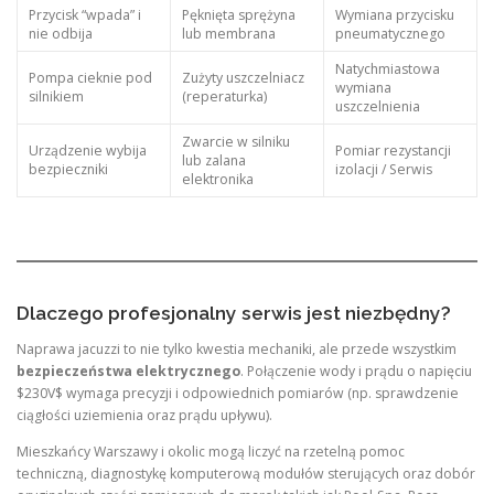
Przycisk “wpada” i
Pęknięta sprężyna
Wymiana przycisku
nie odbija
lub membrana
pneumatycznego
Natychmiastowa
Pompa cieknie pod
Zużyty uszczelniacz
wymiana
silnikiem
(reperaturka)
uszczelnienia
Zwarcie w silniku
Urządzenie wybija
Pomiar rezystancji
lub zalana
bezpieczniki
izolacji / Serwis
elektronika
Dlaczego profesjonalny serwis jest niezbędny?
Naprawa jacuzzi to nie tylko kwestia mechaniki, ale przede wszystkim
bezpieczeństwa elektrycznego
. Połączenie wody i prądu o napięciu
$230V$ wymaga precyzji i odpowiednich pomiarów (np. sprawdzenie
ciągłości uziemienia oraz prądu upływu).
Mieszkańcy Warszawy i okolic mogą liczyć na rzetelną pomoc
techniczną, diagnostykę komputerową modułów sterujących oraz dobór