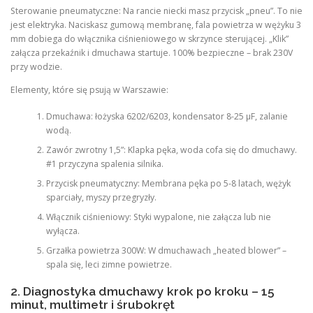
Sterowanie pneumatyczne: Na rancie niecki masz przycisk „pneu”. To nie
jest elektryka. Naciskasz gumową membranę, fala powietrza w wężyku 3
mm dobiega do włącznika ciśnieniowego w skrzynce sterującej. „Klik”
załącza przekaźnik i dmuchawa startuje. 100% bezpieczne – brak 230V
przy wodzie.
Elementy, które się psują w Warszawie:
Dmuchawa: łożyska 6202/6203, kondensator 8-25 µF, zalanie
wodą.
Zawór zwrotny 1,5”: Klapka pęka, woda cofa się do dmuchawy.
#1 przyczyna spalenia silnika.
Przycisk pneumatyczny: Membrana pęka po 5-8 latach, wężyk
sparciały, myszy przegryzły.
Włącznik ciśnieniowy: Styki wypalone, nie załącza lub nie
wyłącza.
Grzałka powietrza 300W: W dmuchawach „heated blower” –
spala się, leci zimne powietrze.
2. Diagnostyka dmuchawy krok po kroku – 15
minut, multimetr i śrubokręt