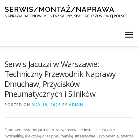
Skip
SERWIS/MONTAŻ/NAPRAWA
to
content
NAPRAWA BASENÓW, MONTAŻ SAUNY, SPA I JACUZZI W CAŁEJ POLSCE
Menu
SPA SERWIS
Serwis Jacuzzi w Warszawie:
Techniczny Przewodnik Naprawy
Dmuchaw, Przycisków
MONTAŻ SAUNY, SPA, JACUZI W CAŁEJ POLSCE
Pneumatycznych i Silników
POSTED ON
KONTAKT
MAY 19, 2026
BY
ADMIN
Domowe systemy jacuzzi to zaawansowane instalacje łączące
hydraulikę, elektrykę oraz pneumatykę. Intensywne użytkowanie, twarda