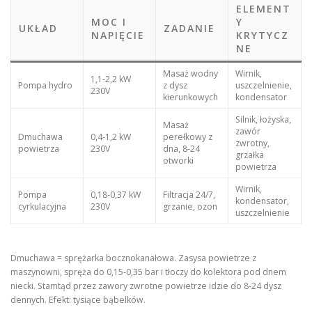
ELEMENT
MOC I
Y
UKŁAD
ZADANIE
NAPIĘCIE
KRYTYCZ
NE
Masaż wodny
Wirnik,
1,1-2,2 kW
Pompa hydro
z dysz
uszczelnienie,
230V
kierunkowych
kondensator
Silnik, łożyska,
Masaż
zawór
Dmuchawa
0,4-1,2 kW
perełkowy z
zwrotny,
powietrza
230V
dna, 8-24
grzałka
otworki
powietrza
Wirnik,
Pompa
0,18-0,37 kW
Filtracja 24/7,
kondensator,
cyrkulacyjna
230V
grzanie, ozon
uszczelnienie
Dmuchawa = sprężarka bocznokanałowa. Zasysa powietrze z
maszynowni, spręża do 0,15-0,35 bar i tłoczy do kolektora pod dnem
niecki. Stamtąd przez zawory zwrotne powietrze idzie do 8-24 dysz
dennych. Efekt: tysiące bąbelków.