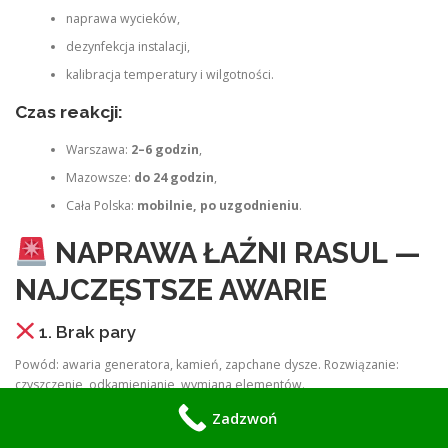
naprawa wycieków,
dezynfekcja instalacji,
kalibracja temperatury i wilgotności.
Czas reakcji:
Warszawa:
2–6 godzin
,
Mazowsze:
do 24 godzin
,
Cała Polska:
mobilnie, po uzgodnieniu
.
NAPRAWA ŁAŹNI RASUL —
NAJCZĘSTSZE AWARIE
1. Brak pary
Powód: awaria generatora, kamień, zapchane dysze. Rozwiązanie:
czyszczenie, odkamienianie, wymiana elementów.
2. Zbyt niska temperatura
Zadzwoń