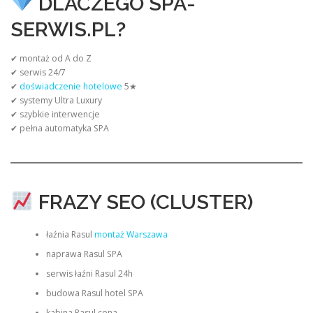
DLACZEGO SPA-
SERWIS.PL?
✔ montaż od A do Z
✔ serwis 24/7
✔
doświadczenie hotelowe
5★
✔ systemy Ultra Luxury
✔ szybkie interwencje
✔ pełna automatyka SPA
FRAZY SEO (CLUSTER)
łaźnia Rasul
montaż Warszawa
naprawa Rasul SPA
serwis łaźni Rasul 24h
budowa Rasul hotel SPA
kabina Rasul cena