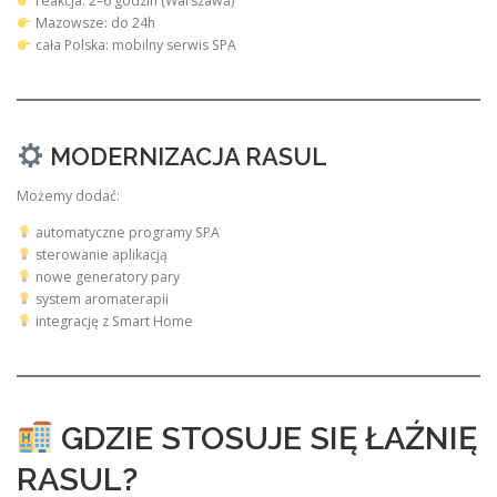
reakcja: 2–6 godzin (Warszawa)
Mazowsze: do 24h
cała Polska: mobilny serwis SPA
MODERNIZACJA RASUL
Możemy dodać:
automatyczne programy SPA
sterowanie aplikacją
nowe generatory pary
system aromaterapii
integrację z Smart Home
GDZIE STOSUJE SIĘ ŁAŹNIĘ
RASUL?