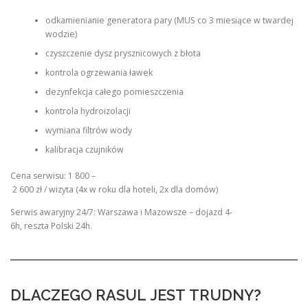
odkamienianie generatora pary (MUS co 3 miesiące w twardej
wodzie)
czyszczenie dysz prysznicowych z błota
kontrola ogrzewania ławek
dezynfekcja całego pomieszczenia
kontrola hydroizolacji
wymiana filtrów wody
kalibracja czujników
Cena serwisu: 1 800 –
2 600 zł / wizyta (4x w roku dla hoteli, 2x dla domów)
Serwis awaryjny 24/7: Warszawa i Mazowsze – dojazd 4-
6h, reszta Polski 24h.
DLACZEGO RASUL JEST TRUDNY?