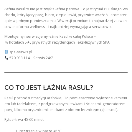
Łaźnia Rasul to nie jest zwykła łaźnia parowa. To jest rytuał z Bliskiego Ws
chodu, który łączy parę, błoto, ciepłe ławki, prysznice wrażeń i aromater
apię w jednym pomieszczeniu. W wersji premium to najbardziej zaawan
sowana forma wellness – i najbardziej wymagająca serwisowo.
Montujemy i serwisujemy łaźnie Rasul w całej Polsce –
w hotelach 5★, prywatnych rezydencjach i ekskluzywnych SPA.
spa-serwis.pl
570 933 114 – Serwis 24/7
CO TO JEST ŁAŹNIA RASUL?
Rasul pochodzi z tradycji arabskiej. To pomieszczenie wyłożone kamieni
em lub tadelaktem, z podgrzewanymi ławkami i ścianami, generatorem
pary, kilkoma prysznicami i miskami z błotem leczniczym (ghassoul).
Rytuał trwa 45-60 minut:
rozgrzanie w parze 45°C