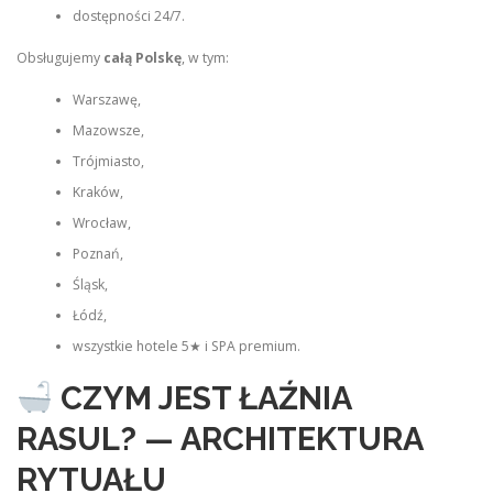
dostępności 24/7.
Obsługujemy
całą Polskę
, w tym:
Warszawę,
Mazowsze,
Trójmiasto,
Kraków,
Wrocław,
Poznań,
Śląsk,
Łódź,
wszystkie hotele 5★ i SPA premium.
CZYM JEST ŁAŹNIA
RASUL? — ARCHITEKTURA
RYTUAŁU