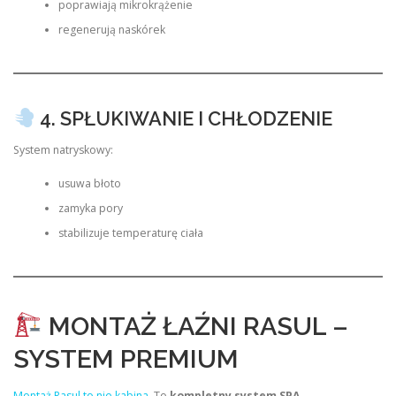
poprawiają mikrokrążenie
regenerują naskórek
4. SPŁUKIWANIE I CHŁODZENIE
System natryskowy:
usuwa błoto
zamyka pory
stabilizuje temperaturę ciała
MONTAŻ ŁAŹNI RASUL –
SYSTEM PREMIUM
Montaż Rasul to nie kabina
. To
kompletny system SPA
.