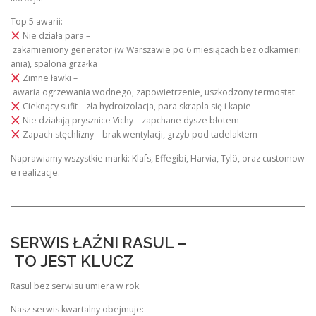
Top 5 awarii:
Nie działa para –
zakamieniony generator (w Warszawie po 6 miesiącach bez odkamieni
ania), spalona grzałka
Zimne ławki –
awaria ogrzewania wodnego, zapowietrzenie, uszkodzony termostat
Cieknący sufit – zła hydroizolacja, para skrapla się i kapie
Nie działają prysznice Vichy – zapchane dysze błotem
Zapach stęchlizny – brak wentylacji, grzyb pod tadelaktem
Naprawiamy wszystkie marki: Klafs, Effegibi, Harvia, Tylö, oraz customow
e realizacje.
SERWIS ŁAŹNI RASUL –
TO JEST KLUCZ
Rasul bez serwisu umiera w rok.
Nasz serwis kwartalny obejmuje: