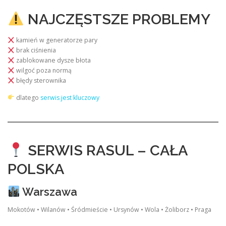
NAJCZĘSTSZE PROBLEMY
kamień w generatorze pary
brak ciśnienia
zablokowane dysze błota
wilgoć poza normą
błędy sterownika
dlatego
serwis jest kluczowy
SERWIS RASUL – CAŁA
POLSKA
Warszawa
Mokotów • Wilanów • Śródmieście • Ursynów • Wola • Żoliborz • Praga