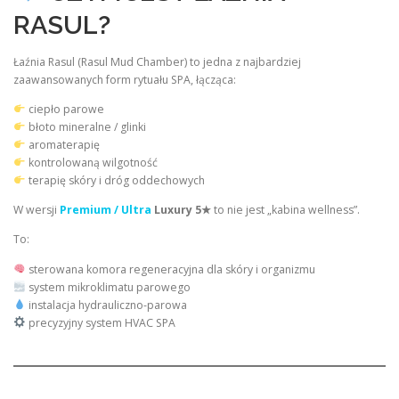
RASUL?
Łaźnia Rasul (Rasul Mud Chamber) to jedna z najbardziej
zaawansowanych form rytuału SPA, łącząca:
ciepło parowe
błoto mineralne / glinki
aromaterapię
kontrolowaną wilgotność
terapię skóry i dróg oddechowych
W wersji
Premium / Ultra
Luxury 5★
to nie jest „kabina wellness”.
To:
sterowana komora regeneracyjna dla skóry i organizmu
system mikroklimatu parowego
instalacja hydrauliczno-parowa
precyzyjny system HVAC SPA