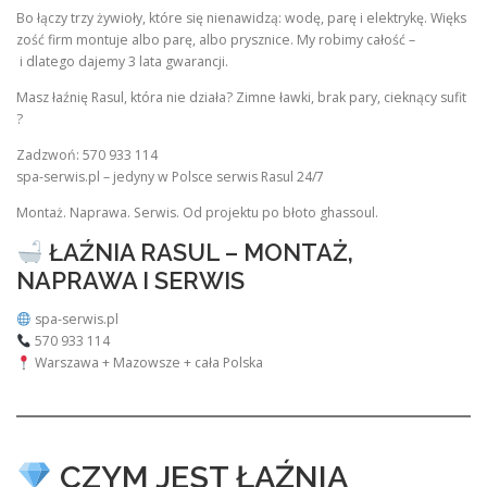
Bo łączy trzy żywioły, które się nienawidzą: wodę, parę i elektrykę. Więks
zość firm montuje albo parę, albo prysznice. My robimy całość –
i dlatego dajemy 3 lata gwarancji.
Masz łaźnię Rasul, która nie działa? Zimne ławki, brak pary, cieknący sufit
?
Zadzwoń: 570 933 114
spa-serwis.pl – jedyny w Polsce serwis Rasul 24/7
Montaż. Naprawa. Serwis. Od projektu po błoto ghassoul.
ŁAŹNIA RASUL – MONTAŻ,
NAPRAWA I SERWIS
spa-serwis.pl
570 933 114
Warszawa + Mazowsze + cała Polska
CZYM JEST ŁAŹNIA