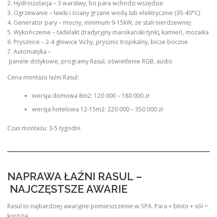
2. Hydroizolacja – 3 warstwy, bo para wchodzi wszędzie
3. Ogrzewanie – ławki i ściany grzane wodą lub elektrycznie (35-40°C)
4. Generator pary – mocny, minimum 9-15kW, ze stali nierdzewnej
5. Wykończenie – tadelakt (tradycyjny marokański tynk), kamień, mozaika
6. Prysznice – 2-4 głowice Vichy, prysznic tropikalny, bicze boczne
7. Automatyka –
panele dotykowe, programy Rasul, oświetlenie RGB, audio
Cena montażu łaźni Rasul:
wersja domowa 8m2: 120 000 – 180 000 zł
wersja hotelowa 12-15m2: 220 000 – 350 000 zł
Czas montażu: 3-5 tygodni.
NAPRAWA ŁAŹNI RASUL –
NAJCZĘSTSZE AWARIE
Rasul to najbardziej awaryjne pomieszczenie w SPA. Para + błoto + sól =
korozja.