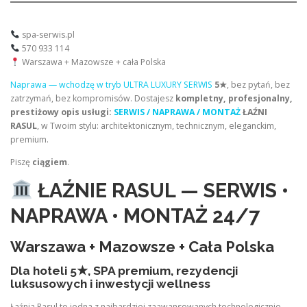
spa-serwis.pl
570 933 114
Warszawa + Mazowsze + cała Polska
Naprawa — wchodzę w tryb ULTRA LUXURY SERWIS
5★
, bez pytań, bez
zatrzymań, bez kompromisów. Dostajesz
kompletny, profesjonalny,
prestiżowy opis usługi:
SERWIS / NAPRAWA / MONTAŻ
ŁAŹNI
RASUL
, w Twoim stylu: architektonicznym, technicznym, eleganckim,
premium.
Piszę
ciągiem
.
ŁAŹNIE RASUL — SERWIS •
NAPRAWA • MONTAŻ 24/7
Warszawa + Mazowsze + Cała Polska
Dla hoteli 5★, SPA premium, rezydencji
luksusowych i inwestycji wellness
Łaźnia Rasul to jedna z najbardziej zaawansowanych technologicznie