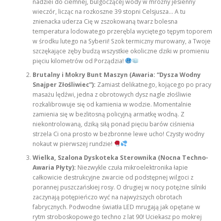
nadziei do ciemnej, bulgoczącej wody w mroźny jesienny
wieczór, licząc na rozkoszne 39 stopni Celsjusza… A tu
znienacka uderza Cię w zszokowaną twarz bolesna
temperatura lodowatego przerębla wyciętego tępym toporem
w środku lutego na Syberii! Szok termiczny murowany, a Twoje
szczękające zęby budzą wszystkie okoliczne dziki w promieniu
pięciu kilometrów od Porządzia!
Brutalny i Mokry Bunt Maszyn (Awaria: “Dysza Wodny
Snajper Złośliwiec”):
Zamiast delikatnego, kojącego po pracy
masażu lędźwi, jedna z obrotowych dysz nagle złośliwie
rozkalibrowuje się od kamienia w wodzie. Momentalnie
zamienia się w bezlitosną policyjną armatkę wodną. Z
niekontrolowaną, dziką siłą ponad pięciu barów ciśnienia
strzela Ci ona prosto w bezbronne lewe ucho! Czysty wodny
nokaut w pierwszej rundzie!
Wielka, Szalona Dyskoteka Sterownika (Nocna Techno-
Awaria Płyty):
Niezwykle czuła mikroelektronika łapie
całkowicie destrukcyjne zwarcie od podstępnej wilgoci z
porannej puszczańskiej rosy. O drugiej w nocy potężne silniki
zaczynają potępieńczo wyć na najwyższych obrotach
fabrycznych. Podwodne światła LED mrugają jak opętane w
rytm stroboskopowego techno z lat 90! Uciekasz po mokrej