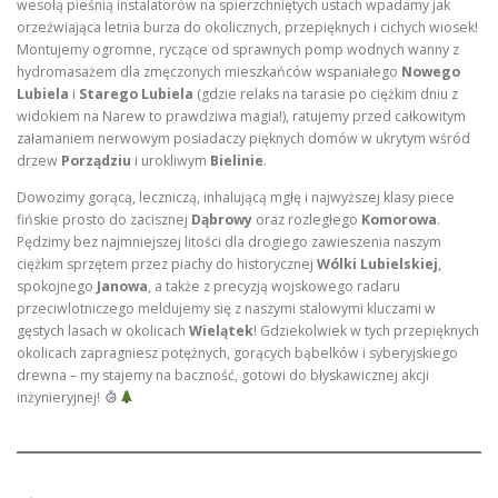
wesołą pieśnią instalatorów na spierzchniętych ustach wpadamy jak
orzeźwiająca letnia burza do okolicznych, przepięknych i cichych wiosek!
Montujemy ogromne, ryczące od sprawnych pomp wodnych wanny z
hydromasażem dla zmęczonych mieszkańców wspaniałego
Nowego
Lubiela
i
Starego Lubiela
(gdzie relaks na tarasie po ciężkim dniu z
widokiem na Narew to prawdziwa magia!), ratujemy przed całkowitym
załamaniem nerwowym posiadaczy pięknych domów w ukrytym wśród
drzew
Porządziu
i urokliwym
Bielinie
.
Dowozimy gorącą, leczniczą, inhalującą mgłę i najwyższej klasy piece
fińskie prosto do zacisznej
Dąbrowy
oraz rozległego
Komorowa
.
Pędzimy bez najmniejszej litości dla drogiego zawieszenia naszym
ciężkim sprzętem przez piachy do historycznej
Wólki Lubielskiej
,
spokojnego
Janowa
, a także z precyzją wojskowego radaru
przeciwlotniczego meldujemy się z naszymi stalowymi kluczami w
gęstych lasach w okolicach
Wielątek
! Gdziekolwiek w tych przepięknych
okolicach zapragniesz potężnych, gorących bąbelków i syberyjskiego
drewna – my stajemy na baczność, gotowi do błyskawicznej akcji
inżynieryjnej!