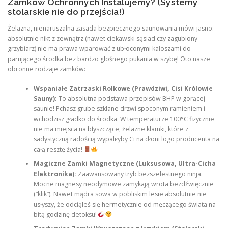
Zamków Ochronnych Instalujemy? (Systemy
stolarskie nie do przejścia!)
Żelazna, nienaruszalna zasada bezpiecznego saunowania mówi jasno:
absolutnie nikt z zewnątrz (nawet ciekawski sąsiad czy zagubiony
grzybiarz) nie ma prawa wparować z ubłoconymi kaloszami do
parującego środka bez bardzo głośnego pukania w szybę! Oto nasze
obronne rodzaje zamków:
Wspaniałe Zatrzaski Rolkowe (Prawdziwi, Cisi Królowie
Sauny):
To absolutna podstawa przepisów BHP w gorącej
saunie! Pchasz grube szklane drzwi spoconym ramieniem i
wchodzisz gładko do środka. W temperaturze 100°C fizycznie
nie ma miejsca na błyszczące, żelazne klamki, które z
sadystyczną radością wypaliłyby Ci na dłoni logo producenta na
całą resztę życia!
Magiczne Zamki Magnetyczne (Luksusowa, Ultra-Cicha
Elektronika):
Zaawansowany tryb bezszelestnego ninja.
Mocne magnesy neodymowe zamykają wrota bezdźwięcznie
(“klik”). Nawet mądra sowa w pobliskim lesie absolutnie nie
usłyszy, że odciąłeś się hermetycznie od męczącego świata na
bitą godzinę detoksu!