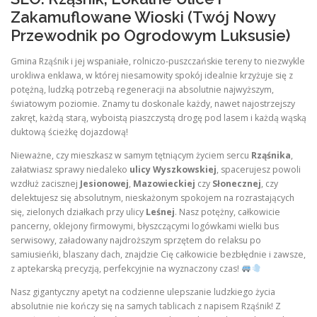
Zakamuflowane Wioski (Twój Nowy
Przewodnik po Ogrodowym Luksusie)
Gmina Rząśnik i jej wspaniałe, rolniczo-puszczańskie tereny to niezwykle
urokliwa enklawa, w której niesamowity spokój idealnie krzyżuje się z
potężną, ludzką potrzebą regeneracji na absolutnie najwyższym,
światowym poziomie. Znamy tu doskonale każdy, nawet najostrzejszy
zakręt, każdą starą, wyboistą piaszczystą drogę pod lasem i każdą wąską
duktową ścieżkę dojazdową!
Nieważne, czy mieszkasz w samym tętniącym życiem sercu
Rząśnika
,
załatwiasz sprawy niedaleko
ulicy Wyszkowskiej
, spacerujesz powoli
wzdłuż zacisznej
Jesionowej
,
Mazowieckiej
czy
Słonecznej
, czy
delektujesz się absolutnym, nieskażonym spokojem na rozrastających
się, zielonych działkach przy ulicy
Leśnej
. Nasz potężny, całkowicie
pancerny, oklejony firmowymi, błyszczącymi logówkami wielki bus
serwisowy, załadowany najdroższym sprzętem do relaksu po
samiusieńki, blaszany dach, znajdzie Cię całkowicie bezbłędnie i zawsze,
z aptekarską precyzją, perfekcyjnie na wyznaczony czas!
Nasz gigantyczny apetyt na codzienne ulepszanie ludzkiego życia
absolutnie nie kończy się na samych tablicach z napisem Rząśnik! Z