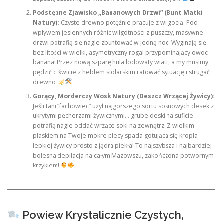
Podstępne Zjawisko „Bananowych Drzwi” (Bunt Matki
Natury):
Czyste drewno potężnie pracuje z wilgocią. Pod
wpływem jesiennych różnic wilgotności z puszczy, masywne
drzwi potrafią się nagle zbuntować w jedną noc. Wyginają się
bez litości w wielki, asymetryczny rogal przypominający owoc
banana! Przez nową szparę hula lodowaty wiatr, a my musimy
pędzić o świcie z heblem stolarskim ratować sytuację i strugać
drewno!
Gorący, Morderczy Wosk Natury (Deszcz Wrzącej Żywicy):
Jeśli tani “fachowiec” użył najgorszego sortu sosnowych desek z
ukrytymi pęcherzami żywicznymi… grube deski na suficie
potrafią nagle oddać wrzące soki na zewnątrz. Z wielkim
plaskiem na Twoje mokre plecy spada gotująca się kropla
lepkiej żywicy prosto z jądra piekła! To najszybsza i najbardziej
bolesna depilacja na całym Mazowszu, zakończona potwornym
krzykiem!
Powiew Krystalicznie Czystych,