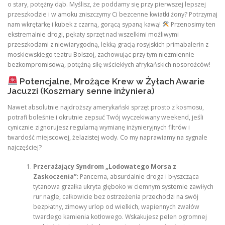
o stary, potężny dąb. Myślisz, że poddamy się przy pierwszej lepszej
przeszkodzie i w amoku zniszczymy Ci bezcenne kwiatki żony? Potrzymaj
nam wkrętarkę i kubek z czarną, gorącą sypaną kawą!
Przenosimy ten
ekstremalnie drogi, pękaty sprzęt nad wszelkimi możliwymi
przeszkodami z niewiarygodną, lekką gracją rosyjskich primabalerin z
moskiewskiego teatru Bolszoj, zachowując przy tym niezmiennie
bezkompromisową, potężną siłę wściekłych afrykańskich nosorożców!
Potencjalne, Mrożące Krew w Żyłach Awarie
Jacuzzi (Koszmary senne inżyniera)
Nawet absolutnie najdroższy amerykański sprzęt prosto z kosmosu,
potrafi boleśnie i okrutnie zepsuć Twój wyczekiwany weekend, jeśli
cynicznie zignorujesz regularną wymianę inżynieryjnych filtrów i
twardość miejscowej, żelazistej wody. Co my naprawiamy na sygnale
najczęściej?
Przerażający Syndrom „Lodowatego Morsa z
Zaskoczenia”:
Pancerna, absurdalnie droga i błyszcząca
tytanowa grzałka ukryta głęboko w ciemnym systemie zawiłych
rur nagle, całkowicie bez ostrzeżenia przechodzi na swój
bezpłatny, zimowy urlop od wielkich, wapiennych zwałów
twardego kamienia kotłowego. Wskakujesz pełen ogromnej