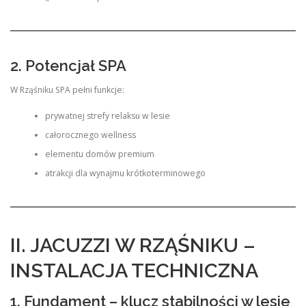
2. Potencjał SPA
W Rząśniku SPA pełni funkcje:
prywatnej strefy relaksu w lesie
całorocznego wellness
elementu domów premium
atrakcji dla wynajmu krótkoterminowego
II. JACUZZI W RZĄŚNIKU –
INSTALACJA TECHNICZNA
1. Fundament – klucz stabilności w lesie