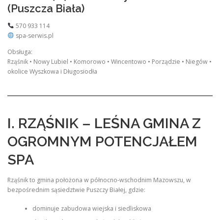
(Puszcza Biała)
570 933 114
spa-serwis.pl
Obsługa:
Rząśnik • Nowy Lubiel • Komorowo • Wincentowo • Porządzie • Niegów •
okolice Wyszkowa i Długosiodła
I. RZĄŚNIK – LEŚNA GMINA Z
OGROMNYM POTENCJAŁEM
SPA
Rząśnik to gmina położona w północno-wschodnim Mazowszu, w
bezpośrednim sąsiedztwie Puszczy Białej, gdzie:
dominuje zabudowa wiejska i siedliskowa