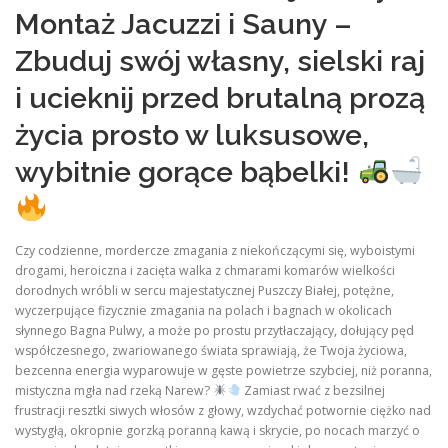
Montaż Jacuzzi i Sauny –
Zbuduj swój własny, sielski raj
i ucieknij przed brutalną prozą
życia prosto w luksusowe,
wybitnie gorące bąbelki!
Czy codzienne, mordercze zmagania z niekończącymi się, wyboistymi
drogami, heroiczna i zacięta walka z chmarami komarów wielkości
dorodnych wróbli w sercu majestatycznej Puszczy Białej, potężne,
wyczerpujące fizycznie zmagania na polach i bagnach w okolicach
słynnego Bagna Pulwy, a może po prostu przytłaczający, dołujący pęd
współczesnego, zwariowanego świata sprawiają, że Twoja życiowa,
bezcenna energia wyparowuje w gęste powietrze szybciej, niż poranna,
mistyczna mgła nad rzeką Narew?
Zamiast rwać z bezsilnej
frustracji resztki siwych włosów z głowy, wzdychać potwornie ciężko nad
wystygłą, okropnie gorzką poranną kawą i skrycie, po nocach marzyć o