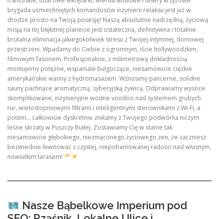
francuskie, udarowe wkrętarki, wiertła widiowe i lasery krzyżowe
brygada uśmiechniętych komandosów inżynierii relaksu jest już w
drodze prosto na Twoją posesję! Naszą absolutnie nadrzędną, życiową
misją na tej błękitnej planecie jest ostateczna, definitywna i totalnie
brutalna eliminacja jakiegokolwiek stresu z Twojej intymnej, domowej
przestrzeni. Wpadamy do Ciebie z ogromnym, iście hollywoodzkim,
filmowym fasonem. Profesjonalnie, z milimetrową dokładnością
montujemy potężne, wspaniale bulgoczące, niesamowicie ciężkie
amerykańskie wanny z hydromasażem. Wznosimy pancerne, solidne
sauny pachnące aromatyczną, syberyjską żywicą. Odprawiamy wysoce
skomplikowane, inżynieryjne wodne voodoo nad systemem grubych
rur, wielostopniowymi filtrami i inteligentnymi sterownikami z Wi-Fi, a
potem… całkowicie dyskretnie znikamy z Twojego podwórka niczym
leśne skrzaty w Puszczy Białej. Zostawiamy Cię w stanie tak
niesamowicie głębokiego, niezmąconego życiowego zen, że zaczniesz
bezwiednie lewitować z czystej, niepohamowanej radości nad własnym,
nowiutkim tarasem!
Nasze Bąbelkowe Imperium pod
SEO: Rząśnik, Lokalne Ulice i