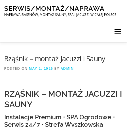
Skip
SERWIS/MONTAŻ/NAPRAWA
to
content
NAPRAWA BASENÓW, MONTAŻ SAUNY, SPA I JACUZZI W CAŁEJ POLSCE
Menu
SPA SERWIS
Rząśnik – montaż Jacuzzi i Sauny
POSTED ON
MAY 2, 2026
BY
ADMIN
MONTAŻ SAUNY, SPA, JACUZI W CAŁEJ POLSCE
RZĄŚNIK – MONTAŻ JACUZZI I
KONTAKT
SAUNY
Instalacje Premium • SPA Ogrodowe •
Serwis 24/7 • Strefa Wyszkowska