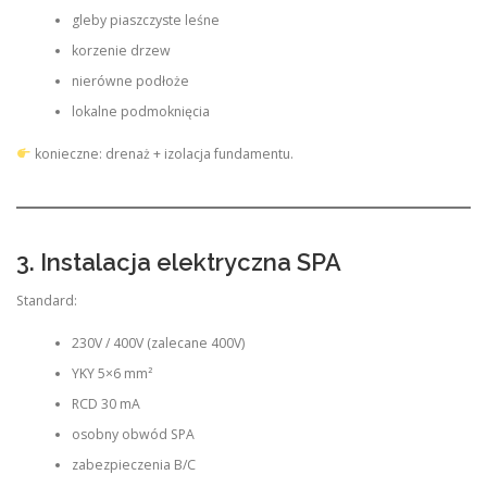
gleby piaszczyste leśne
korzenie drzew
nierówne podłoże
lokalne podmoknięcia
konieczne: drenaż + izolacja fundamentu.
3. Instalacja elektryczna SPA
Standard:
230V / 400V (zalecane 400V)
YKY 5×6 mm²
RCD 30 mA
osobny obwód SPA
zabezpieczenia B/C