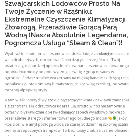
Szwajcarskich Lodowców Prosto Na
Twoje Życzenie w Rząśniku:
Ekstremalne Czyszczenie Klimatyzacji
Złowrogą, Przeraźliwie Gorącą Parą
Wodną (Nasza Absolutnie Legendarna,
Pogromcza Usługa “Steam & Clean”)!
Wyobraź to sobie teraz niesamowicie dokładnie, z zamkniętymi oczami,
w najdrobniejszych, obrzydliwie śmierdzących szczegółach – Twój
ostateczny, najbardziej upiorny letni koszmar niesamowicie skwarnego
popołudnia: mokry od potu wyczołgujesz się z gorącej sauny w
ogrodzie. Padasz totalnie wyczerpany na miękką kanapę i z drżącą ręką
odpalasz z pilota domową klimatyzację, snując wizję rześkiej, lodowato
mroźnej alpejskiej bryzy…
A tam wielki, obrzydliwy szok! Z błyszczących kratek nawiewu znienacka,
z gigantyczną siłą odrzutowca uderza Cię prosto w nos niesamowicie
potężny, błyskawicznie obezwładniający zapach wyjątkowo mokrego,
przeraźliwie starego i sfermentowanego brudnego mopa!
Jakby
ktoś złośliwie umył podłogę wodą ze starej podziemnej szkolnej szatni
pełnej przepoconych trampków! To bezlitosny znak, że czarne pleśnie i