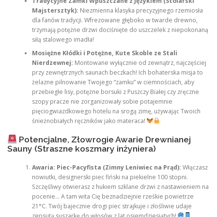
Tradycyjne Zamki Wpuszczane z Językiem (Stolarski
Majstersztyk):
Niezmienna klasyka precyzyjnego rzemiosła
dla fanów tradycji. Wfrezowane głęboko w twarde drewno,
trzymają potężne drzwi dociśnięte do uszczelek z niepokonaną
siłą stalowego imadła!
Mosiężne Kłódki i Potężne, Kute Skoble ze Stali
Nierdzewnej:
Montowane wyłącznie od zewnątrz, najczęściej
przy zewnętrznych saunach beczkach! Ich bohaterska misja to
żelazne pilnowanie Twojego “zamku” w ciemnościach, aby
przebiegłe lisy, potężne borsuki z Puszczy Białej czy zręczne
szopy pracze nie zorganizowały sobie potajemnie
pięciogwiazdkowego hotelu na srogą zimę, używając Twoich
śnieżnobiałych ręczników jako materaca!
Potencjalne, Złowrogie Awarie Drewnianej
Sauny (Straszne koszmary inżyniera)
Awaria: Piec-Pacyfista (Zimny Leniwiec na Prąd):
Włączasz
nowiutki, designerski piec fiński na piekielne 100 stopni.
Szczęśliwy otwierasz z hukiem szklane drzwi z nastawieniem na
pocenie… A tam wita Cię beznadziejnie rześkie powietrze
21°C. Twój bajecznie drogi piec strajkuje i złośliwie udaje
zepsutą suszarkę do włosów z lat osiemdziesiątych!