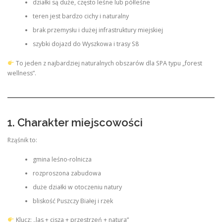
działki są duże, często leśne lub półleśne
teren jest bardzo cichy i naturalny
brak przemysłu i dużej infrastruktury miejskiej
szybki dojazd do Wyszkowa i trasy S8
To jeden z najbardziej naturalnych obszarów dla SPA typu „forest
wellness”.
1. Charakter miejscowości
Rząśnik to:
gmina leśno-rolnicza
rozproszona zabudowa
duże działki w otoczeniu natury
bliskość Puszczy Białej i rzek
Klucz: „las + cisza + przestrzeń + natura”