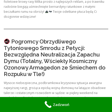
fioletowe krowy rasy Milka prosto z najlepszych reklam, a po trawniku
radośnie biegają uśmiechnięte bernardyny ratunkowe z małymi
beczułkami rumu na obroży!
Twoje odetkane płuca będą Ci
dozgonnie wdzięczne!
Pogromcy Obrzydliwego
Tytoniowego Smrodu z Petycji:
Bezwzględna Neutralizacja Zapachu
Dymu (Totalny, Wściekły Kosmiczny
Ozonowy Armagedon ze Śmiechem do
Rozpuku w Tle!)
Wysoce niebezpieczna, podbramkowa kryzysowa sytuacja awaryjna
najwyższej rangi, grożąca epicką wojną domową na latające obiadowe
talerze i ostatecznym rozwodem w sądzie: w piękny weekend na
podwórko w Rząśniku znienacka wjechał starym, mocno kopcącym
passatem Wujek Włodzimierz (prawdziwa, głośna legenda Twojej
Zadzwoń
rodziny).