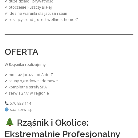
✔ duże działki i prywatność
✔ otoczenie Puszczy Białej
✔ idealne warunki dla jacuzzi i saun
✔ rosnący trend „forest wellness homes”
OFERTA
W Rząśniku realizujemy:
✔ montaż jacuzzi od A do Z
✔ sauny ogrodowe i domowe
✔ kompletne strefy SPA
✔ serwis 24/7 w regionie
570 933 114
spa-serwis.pl
Rząśnik i Okolice:
Ekstremalnie Profesjonalny