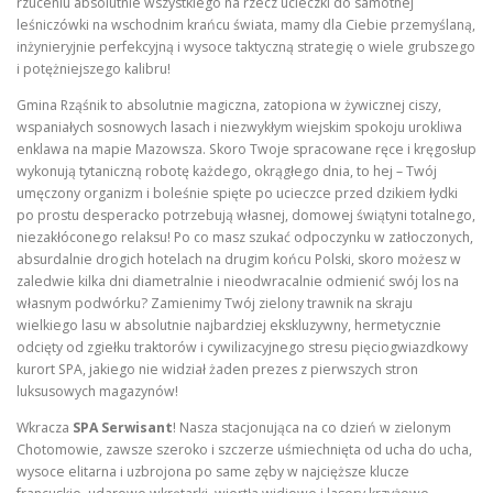
rzuceniu absolutnie wszystkiego na rzecz ucieczki do samotnej
leśniczówki na wschodnim krańcu świata, mamy dla Ciebie przemyślaną,
inżynieryjnie perfekcyjną i wysoce taktyczną strategię o wiele grubszego
i potężniejszego kalibru!
Gmina Rząśnik to absolutnie magiczna, zatopiona w żywicznej ciszy,
wspaniałych sosnowych lasach i niezwykłym wiejskim spokoju urokliwa
enklawa na mapie Mazowsza. Skoro Twoje spracowane ręce i kręgosłup
wykonują tytaniczną robotę każdego, okrągłego dnia, to hej – Twój
umęczony organizm i boleśnie spięte po ucieczce przed dzikiem łydki
po prostu desperacko potrzebują własnej, domowej świątyni totalnego,
niezakłóconego relaksu! Po co masz szukać odpoczynku w zatłoczonych,
absurdalnie drogich hotelach na drugim końcu Polski, skoro możesz w
zaledwie kilka dni diametralnie i nieodwracalnie odmienić swój los na
własnym podwórku? Zamienimy Twój zielony trawnik na skraju
wielkiego lasu w absolutnie najbardziej ekskluzywny, hermetycznie
odcięty od zgiełku traktorów i cywilizacyjnego stresu pięciogwiazdkowy
kurort SPA, jakiego nie widział żaden prezes z pierwszych stron
luksusowych magazynów!
Wkracza
SPA Serwisant
! Nasza stacjonująca na co dzień w zielonym
Chotomowie, zawsze szeroko i szczerze uśmiechnięta od ucha do ucha,
wysoce elitarna i uzbrojona po same zęby w najcięższe klucze