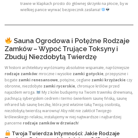
trawie w klapkach prosto do głównej skrzynki na płocie, by w
wielkiej panice wyrwać bezpiecznik zasilania!
Sauna Ogrodowa i Potężne Rodzaje
Zamków – Wypoć Trujące Toksyny i
Zbuduj Niezdobytą Twierdzę
W historii architektury wyróżniamy absolutnie wspaniałe, najróżniejsze
rodzaje zamków
: mroczne i wysokie
zamki gotyckie
, przepyszne i
bogate
zamki renesansowe
, potężne, ceglane
zamki krzyżackie
czy
obronne, niezdobyte
zamki rycerskie
, chroniące królów przed
najazdem wroga.
My z kolei budujemy na Twoim trawniku drewnianą,
pachnącą syberyjskim cedrem i termo świerkiem saunę fińską, saunę
infrared lub saunę beczkę, która jest właśnie taką Twoją osobistą,
niezdobytą twierdzą warowną! Aby nikt nie zakłócił Twojego
królewskiego relaksu, instalujemy w niej najtwardsze i najbardziej
pancerne
rodzaje zamków w drzwiach
!
Twoja Twierdza Intymności: Jakie Rodzaje