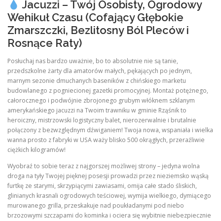
Jacuzzi – Twój Osobisty, Ogrodowy
Wehikuł Czasu (Cofający Głębokie
Zmarszczki, Bezlitosny Ból Pleców i
Rosnące Raty)
Posłuchaj nas bardzo uważnie, bo to absolutnie nie są tanie,
przedszkolne żarty dla amatorów małych, pękających po jednym,
marnym sezonie dmuchanych baseników z chińskiego marketu
budowlanego z pogniecionej gazetki promocyjnej. Montaż potężnego,
całorocznego i podwójnie zbrojonego grubym włóknem szklanym
amerykańskiego jacuzzi na Twoim trawniku w gminie Rząśnik to
heroiczny, mistrzowski logistyczny balet, nierozerwalnie i brutalnie
połączony z bezwzględnym dźwiganiem! Twoja nowa, wspaniała i wielka
wanna prosto z fabryki w USA waży blisko 500 okrągłych, przeraźliwie
ciężkich kilogramów!
Wyobraź to sobie teraz z najgorszej możliwej strony – jedyna wolna
droga na tyły Twojej pięknej posesji prowadzi przez nieziemsko wąską
furtkę ze starymi, skrzypiącymi zawiasami, omija całe stado śliskich,
glinianych krasnali ogrodowych teściowej, wymija wielkiego, dymiącego
murowanego grilla, przeskakuje nad poukładanymi pod niebo
brzozowymi szczapami do kominka i ociera się wybitnie niebezpiecznie