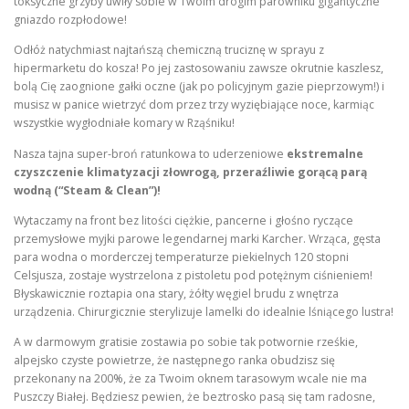
toksyczne grzyby uwiły sobie w Twoim drogim parowniku gigantyczne
gniazdo rozpłodowe!
Odłóż natychmiast najtańszą chemiczną truciznę w sprayu z
hipermarketu do kosza! Po jej zastosowaniu zawsze okrutnie kaszlesz,
bolą Cię zaognione gałki oczne (jak po policyjnym gazie pieprzowym!) i
musisz w panice wietrzyć dom przez trzy wyziębiające noce, karmiąc
wszystkie wygłodniałe komary w Rząśniku!
Nasza tajna super-broń ratunkowa to uderzeniowe
ekstremalne
czyszczenie klimatyzacji złowrogą, przeraźliwie gorącą parą
wodną (“Steam & Clean”)!
Wytaczamy na front bez litości ciężkie, pancerne i głośno ryczące
przemysłowe myjki parowe legendarnej marki Karcher. Wrząca, gęsta
para wodna o morderczej temperaturze piekielnych 120 stopni
Celsjusza, zostaje wystrzelona z pistoletu pod potężnym ciśnieniem!
Błyskawicznie roztapia ona stary, żółty węgiel brudu z wnętrza
urządzenia. Chirurgicznie sterylizuje lamelki do idealnie lśniącego lustra!
A w darmowym gratisie zostawia po sobie tak potwornie rześkie,
alpejsko czyste powietrze, że następnego ranka obudzisz się
przekonany na 200%, że za Twoim oknem tarasowym wcale nie ma
Puszczy Białej. Będziesz pewien, że beztrosko pasą się tam radosne,