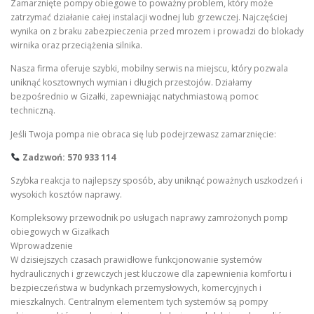
Zamarznięte pompy obiegowe to poważny problem, który może
zatrzymać działanie całej instalacji wodnej lub grzewczej. Najczęściej
wynika on z braku zabezpieczenia przed mrozem i prowadzi do blokady
wirnika oraz przeciążenia silnika.
Nasza firma oferuje szybki, mobilny serwis na miejscu, który pozwala
uniknąć kosztownych wymian i długich przestojów. Działamy
bezpośrednio w Gizałki, zapewniając natychmiastową pomoc
techniczną.
Jeśli Twoja pompa nie obraca się lub podejrzewasz zamarznięcie:
Zadzwoń: 570 933 114
Szybka reakcja to najlepszy sposób, aby uniknąć poważnych uszkodzeń i
wysokich kosztów naprawy.
Kompleksowy przewodnik po usługach naprawy zamrożonych pomp
obiegowych w Gizałkach
Wprowadzenie
W dzisiejszych czasach prawidłowe funkcjonowanie systemów
hydraulicznych i grzewczych jest kluczowe dla zapewnienia komfortu i
bezpieczeństwa w budynkach przemysłowych, komercyjnych i
mieszkalnych. Centralnym elementem tych systemów są pompy