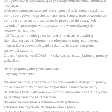
obiegowe, które odpowiadają za cyrkulację wody lub innych mediów w
instalacjach.
W okresie zimowym, szczególnie w regionie Gizałki, istnieje ryzyko, że
pompy obiegowe mogą ulec zamarznięciu. Zamarznięcie powoduje, że
pompa nie chce się obracać, co może prowadzić do poważnych
uszkodzeń, przestojów w pracy systemu, a w konsekwencji do
kosztownych napraw.
Jeśli Twoja pompa obiegowa zamarzła i nie działa, nie zwlekaj —
skontaktuj się z nami. Oferujemy profesjonalne usługi naprawy na
miejscu, które pozwolą Ci szybko i skutecznie przywrócić pełną
sprawność systemu.
Zadzwoń pod numer 570 933 114 i skorzystaj z naszej fachowej pomocy
w Gizałkach!
Dlaczego pompy obiegowe zamarzają?
Przyczyny zamrożenia
Niewłaściwa izolacja systemu — brak odpowiedniej izolacji rur i pompy
może prowadzić do obniżenia temperatury i zamarznięcia cieczy.
Długotrwałe brak użytkowania — pompy nieużywane przez dłuższy czas
są bardziej narażone na zamarzanie.
Niewłaściwa konfiguracja systemu — brak systemów
antyzamarzaniowych lub ich nieprawidłowa praca.