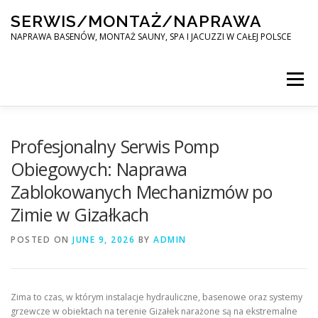
Skip
SERWIS/MONTAŻ/NAPRAWA
to
content
NAPRAWA BASENÓW, MONTAŻ SAUNY, SPA I JACUZZI W CAŁEJ POLSCE
Menu
SPA SERWIS
Profesjonalny Serwis Pomp
Obiegowych: Naprawa
Zablokowanych Mechanizmów po
MONTAŻ SAUNY, SPA, JACUZI W CAŁEJ POLSCE
Zimie w Gizałkach
POSTED ON
KONTAKT
JUNE 9, 2026
BY
ADMIN
Zima to czas, w którym instalacje hydrauliczne, basenowe oraz systemy
grzewcze w obiektach na terenie Gizałek narażone są na ekstremalne