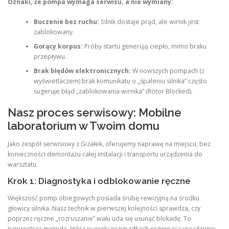
Oznaki, że pompa wymaga serwisu, a nie wymiany:
Buczenie bez ruchu:
Silnik dostaje prąd, ale wirnik jest
zablokowany.
Gorący korpus:
Próby startu generują ciepło, mimo braku
przepływu.
Brak błędów elektronicznych:
W nowszych pompach (z
wyświetlaczem) brak komunikatu o „spaleniu silnika” często
sugeruje błąd „zablokowania wirnika” (Rotor Blocked).
Nasz proces serwisowy: Mobilne
laboratorium w Twoim domu
Jako zespół serwisowy z Gizałek, oferujemy naprawę na miejscu, bez
konieczności demontażu całej instalacji i transportu urządzenia do
warsztatu.
Krok 1: Diagnostyka i odblokowanie ręczne
Większość pomp obiegowych posiada śrubę rewizyjną na środku
głowicy silnika. Nasz technik w pierwszej kolejności sprawdza, czy
poprzez ręczne „rozruszanie” wału uda się usunąć blokadę. To
najprostsza metoda, która w wielu przypadkach przywraca urządzenie