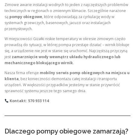
Zimowe awarie instalacji wodnych to jeden z najczęstszych problemów
technicznych w regionach o zmiennym klimacie. Szczególnie narażone
są
pompy obiegowe
, które odpowiadają za cyrkulację wody w
systemach grzewczych, basenowych, jacuzzi oraz instalacjach
przemysłowych.
W miejscowości Gizałki niskie temperatury w okresie zimowym często
prowadzą do sytuacji, w której pompa przestaje działać – wirnik blokuje
się, a urządzenie nie jest w stanie się uruchomić. Najczęstszą przyczyną
jest
zamarznięcie wody wewnątrz układu hydraulicznego lub
mechanicznego blokującego wirnik
.
Nasza firma oferuje
mobilny serwis pomp obiegowych na miejscu u
klienta
, bez konieczności demontażu całej instalacji i transportu
urządzeń. W większości przypadków jesteśmy w stanie przywrócić
sprawność systemu jeszcze tego samego dnia.
Kontakt: 570 933 114
Dlaczego pompy obiegowe zamarzają?