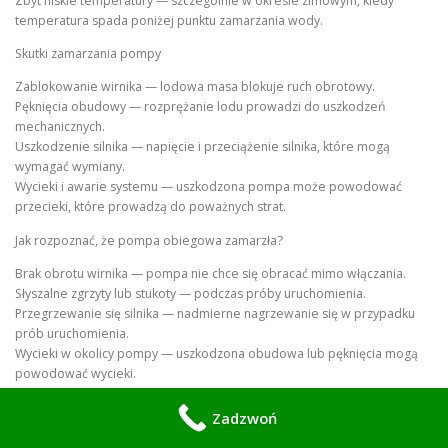
Zbyt niskie temperatury — szczególnie w okresie zimowym, kiedy
temperatura spada poniżej punktu zamarzania wody.
Skutki zamarzania pompy
Zablokowanie wirnika — lodowa masa blokuje ruch obrotowy.
Pęknięcia obudowy — rozprężanie lodu prowadzi do uszkodzeń
mechanicznych.
Uszkodzenie silnika — napięcie i przeciążenie silnika, które mogą
wymagać wymiany.
Wycieki i awarie systemu — uszkodzona pompa może powodować
przecieki, które prowadzą do poważnych strat.
Jak rozpoznać, że pompa obiegowa zamarzła?
Brak obrotu wirnika — pompa nie chce się obracać mimo włączania.
Słyszalne zgrzyty lub stukoty — podczas próby uruchomienia.
Przegrzewanie się silnika — nadmierne nagrzewanie się w przypadku
prób uruchomienia.
Wycieki w okolicy pompy — uszkodzona obudowa lub pęknięcia mogą
powodować wycieki.
Brak cyrkulacji — w systemie nie ma przepływu, co może wskazywać na
zamarznięcie lub uszkodzenie.
Zadzwoń
Jeśli zauważyłeś którykolwiek z tych objawów, niezwłocznie skontaktuj