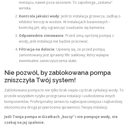
miesiącu, nawet poza sezonem. To zapobiega „zastaniu”
wirnika.
Kontrola jakości wody:
Jeśli to instalacja grzewcza, zadbaj o
inhibitor korozji w wodzie. W instalacjach basenowych –
kontroluj pH, aby ograniczyć osadzanie się kamienia.
Odpowiednie zimowanie:
Przed zimą opróżnij pompę z
wody, jeśli instalacja nie będzie pracować.
Filtracja na dolocie:
Upewnij się, że przed pompą
zamontowany jest sprawny filtr siatkowy, który wyłapie
ewentualne zanieczyszczenia stałe.
Nie pozwól, by zablokowana pompa
zniszczyła Twój system!
Zablokowana pompa to nie tylko brak ciepła czy brak cyrkulacji wody. To
przede wszystkim ryzyko przegrzania instalacji i uszkodzenia innych
komponentów. Profesjonalny serwis to najbezpieczniejsza i najbardziej
ekonomiczna droga przywrócenia sprawności Twojej instalacji.
Jeśli Twoja pompa w Gizałkach „buczy” i nie pompuje wody, nie
czekaj na jej spalenie.