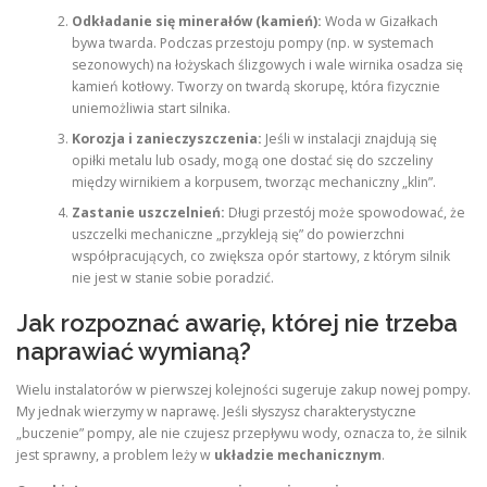
Odkładanie się minerałów (kamień):
Woda w Gizałkach
bywa twarda. Podczas przestoju pompy (np. w systemach
sezonowych) na łożyskach ślizgowych i wale wirnika osadza się
kamień kotłowy. Tworzy on twardą skorupę, która fizycznie
uniemożliwia start silnika.
Korozja i zanieczyszczenia:
Jeśli w instalacji znajdują się
opiłki metalu lub osady, mogą one dostać się do szczeliny
między wirnikiem a korpusem, tworząc mechaniczny „klin”.
Zastanie uszczelnień:
Długi przestój może spowodować, że
uszczelki mechaniczne „przykleją się” do powierzchni
współpracujących, co zwiększa opór startowy, z którym silnik
nie jest w stanie sobie poradzić.
Jak rozpoznać awarię, której nie trzeba
naprawiać wymianą?
Wielu instalatorów w pierwszej kolejności sugeruje zakup nowej pompy.
My jednak wierzymy w naprawę. Jeśli słyszysz charakterystyczne
„buczenie” pompy, ale nie czujesz przepływu wody, oznacza to, że silnik
jest sprawny, a problem leży w
układzie mechanicznym
.