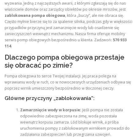
wyzwania. Jedną z najczęstszych awarii, z którymi zgłaszają się do nas
właściciele domów oraz zarządcy obiektów po okresie mrozów, jest
zablokowana pompa obiegowa
, która „buczy”, ale nie obraca się.
Często mylnie bierze się to za spalenie silnika, podczas gdy w większości
przypadków przyczyną jest zamarznięcie wody lub osadzenie się
zanieczyszczeń wewnątrz mechanizmu. Nasza firma oferuje mobilny
serwis pomp obiegowych bezpośrednio u klienta. Zadzwoń:
570 933
114
.
Dlaczego pompa obiegowa przestaje
się obracać po zimie?
Pompa obiegowa to serce Twojej instalacji. Jej praca polega na
wprawianiu wody w ruch, co w nowoczesnych urządzeniach odbywa się
poprzez wirnik umieszczony bezpośrednio w tłoczonej cieczy.
Główne przyczyny „zablokowania”:
Zamarznięcie wody w korpusie:
Jeśli pompa nie została
odpowiednio zabezpieczona na zimę, woda pozostała
wewnątrz korpusu zamarza. Lód blokuje wirnik, a próba
uruchomienia pompy z zablokowanym wirnikiem prowadzi do
zadziałania zabezpieczeń lub przegrzania uzwojeń.