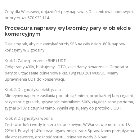
Ceny dla Warszawy, dojazd 0 zł przy naprawie. Dla centrów handlowych:
priorytet 4h. 570 933 114.
Procedura naprawy wytwornicy pary w obiekcie
komercyjnym
Działamy tak, aby nie zamykać strefy SPA na cały dzień. 80% napraw
kończymy w 3 godziny.
Krok 1: Zabezpieczenie BHP i UDT
Odłączamy 400V, blokujemy LOTO, zakładamy oznaczenia. Generator
pary to urządzenie ciśnieniowe kat. I wg PED 2014/68/UE. Mamy
uprawnienia UDT do konserwacji.
Krok 2: Diagnostyka elektryczna
Mierzymy: napięcie zasilania pod obciążeniem, prąd każdej fazy cęgami,
rezystancję grzałek, upływność miernikiem 500V, ciągłość sond poziomu,
sygnał 0-10V z czujnika temp. Wyniki wpisujemy do protokołu UDT.
Krok 3: Diagnostyka wodna
Test twardości wody testera kropelkowym. W Warszawie norma to 18-
22°dH. Powyżej 14°dH wymagany zmiękczacz. Sprawdzamy przepływ na
elektrozaworze, drożność spustu, ciśnienie wody 2-6 bar.