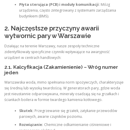
Płyta sterująca (PCB) i moduły komunikacji:
Mózg
urządzenia, często zintegrowany z systemami zarządzania
budynkiem (BMS).
2. Najczęstsze przyczyny awarii
wytwornic pary w Warszawie
Działając na terenie Warszawy, nasze zespoły techniczne
zidentyfikowały specyficzne czynniki wpływające na awaryjność
urządzeń w centrach handlowych:
2.1. Kalcyfikacja (Zakamienienie) – Wróg numer
jeden
Warszawska woda, mimo spełniania norm spożywczych, charakteryzuje
się średnią lub wysoką twardością. W generatorach pary, gdzie woda
jest nieustannie odparowywana, minerały osadzają się na grzałkach i
ściankach boilera w formie twardego kamienia kotłowego.
Skutek:
Przegrzewanie się grzałek, zatykanie przewodów
parowych, awarie czujników poziomu.
Rozwiązanie:
Chemiczne odkamienianie ciśnieniowe i