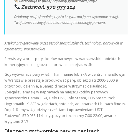
Potrzebujesz pilnej naprawy generatora pary?
Zadzwoń:
570 933 114
Działamy profesjonalnie, czysto i z gwarancją na wykonane usługi.
Twój biznes zasługuje na niezawodną technologię parową.
Artykuł przygotowany przez zespół specjalistów ds. technologii parowych w
aglomeracji warszawskiej.
Serwis wytwornic pary i kotłów parowych w warszawskich obiektach
komercyjnych – diagnoza i naprawa na miejscu w 4h
Gdy wytwornica pary w łaźni, hammamie lub SPA w centrum handlowym
w Warszawie przestaje produkować parę, obiekt traci 2000-8000 zł
przychodu dziennie, a Sanepid może wstrzymać działalność.
Specjalizujemy się w naprawach na miejscu kotłów parowych i
generatorów Harvia HGX, Helo HNS, Tylö Steam, EOS SteamRock,
Hygromatik i KLAFS w galeriach, hotelach, aquaparkach i klubach fitness.
Dojeżdżamy w 4 godziny z częściami i uprawnieniami UDT.
Zadzwoń: 570 933 114 – dyspozytor techniczny 7:00-22:00, awarie
krytyczne 24/7.
Dlaczego wytwornice pary w centrach