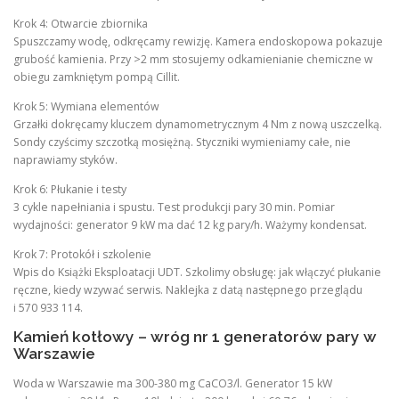
Krok 4: Otwarcie zbiornika
Spuszczamy wodę, odkręcamy rewizję. Kamera endoskopowa pokazuje
grubość kamienia. Przy >2 mm stosujemy odkamienianie chemiczne w
obiegu zamkniętym pompą Cillit.
Krok 5: Wymiana elementów
Grzałki dokręcamy kluczem dynamometrycznym 4 Nm z nową uszczelką.
Sondy czyścimy szczotką mosiężną. Styczniki wymieniamy całe, nie
naprawiamy styków.
Krok 6: Płukanie i testy
3 cykle napełniania i spustu. Test produkcji pary 30 min. Pomiar
wydajności: generator 9 kW ma dać 12 kg pary/h. Ważymy kondensat.
Krok 7: Protokół i szkolenie
Wpis do Książki Eksploatacji UDT. Szkolimy obsługę: jak włączyć płukanie
ręczne, kiedy wzywać serwis. Naklejka z datą następnego przeglądu
i 570 933 114.
Kamień kotłowy – wróg nr 1 generatorów pary w
Warszawie
Woda w Warszawie ma 300-380 mg CaCO3/l. Generator 15 kW