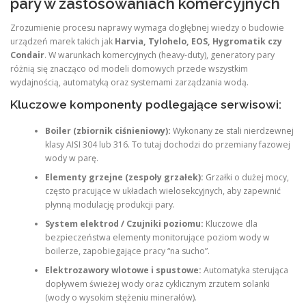
pary w zastosowaniach komercyjnych
Zrozumienie procesu naprawy wymaga dogłębnej wiedzy o budowie
urządzeń marek takich jak
Harvia, Tylohelo, EOS, Hygromatik czy
Condair
. W warunkach komercyjnych (heavy-duty), generatory pary
różnią się znacząco od modeli domowych przede wszystkim
wydajnością, automatyką oraz systemami zarządzania wodą.
Kluczowe komponenty podlegające serwisowi:
Boiler (zbiornik ciśnieniowy):
Wykonany ze stali nierdzewnej
klasy AISI 304 lub 316. To tutaj dochodzi do przemiany fazowej
wody w parę.
Elementy grzejne (zespoły grzałek):
Grzałki o dużej mocy,
często pracujące w układach wielosekcyjnych, aby zapewnić
płynną modulację produkcji pary.
System elektrod / Czujniki poziomu:
Kluczowe dla
bezpieczeństwa elementy monitorujące poziom wody w
boilerze, zapobiegające pracy “na sucho”.
Elektrozawory wlotowe i spustowe:
Automatyka sterująca
dopływem świeżej wody oraz cyklicznym zrzutem solanki
(wody o wysokim stężeniu minerałów).