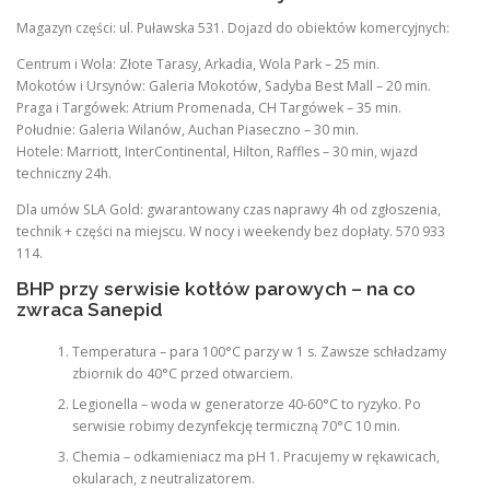
Magazyn części: ul. Puławska 531. Dojazd do obiektów komercyjnych:
Centrum i Wola: Złote Tarasy, Arkadia, Wola Park – 25 min.
Mokotów i Ursynów: Galeria Mokotów, Sadyba Best Mall – 20 min.
Praga i Targówek: Atrium Promenada, CH Targówek – 35 min.
Południe: Galeria Wilanów, Auchan Piaseczno – 30 min.
Hotele: Marriott, InterContinental, Hilton, Raffles – 30 min, wjazd
techniczny 24h.
Dla umów SLA Gold: gwarantowany czas naprawy 4h od zgłoszenia,
technik + części na miejscu. W nocy i weekendy bez dopłaty. 570 933
114.
BHP przy serwisie kotłów parowych – na co
zwraca Sanepid
Temperatura – para 100°C parzy w 1 s. Zawsze schładzamy
zbiornik do 40°C przed otwarciem.
Legionella – woda w generatorze 40-60°C to ryzyko. Po
serwisie robimy dezynfekcję termiczną 70°C 10 min.
Chemia – odkamieniacz ma pH 1. Pracujemy w rękawicach,
okularach, z neutralizatorem.