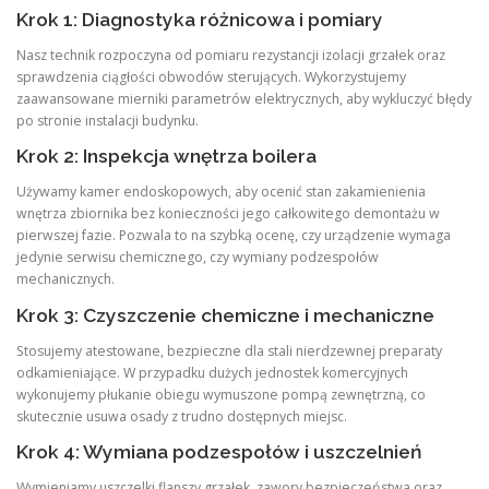
Krok 1: Diagnostyka różnicowa i pomiary
Nasz technik rozpoczyna od pomiaru rezystancji izolacji grzałek oraz
sprawdzenia ciągłości obwodów sterujących. Wykorzystujemy
zaawansowane mierniki parametrów elektrycznych, aby wykluczyć błędy
po stronie instalacji budynku.
Krok 2: Inspekcja wnętrza boilera
Używamy kamer endoskopowych, aby ocenić stan zakamienienia
wnętrza zbiornika bez konieczności jego całkowitego demontażu w
pierwszej fazie. Pozwala to na szybką ocenę, czy urządzenie wymaga
jedynie serwisu chemicznego, czy wymiany podzespołów
mechanicznych.
Krok 3: Czyszczenie chemiczne i mechaniczne
Stosujemy atestowane, bezpieczne dla stali nierdzewnej preparaty
odkamieniające. W przypadku dużych jednostek komercyjnych
wykonujemy płukanie obiegu wymuszone pompą zewnętrzną, co
skutecznie usuwa osady z trudno dostępnych miejsc.
Krok 4: Wymiana podzespołów i uszczelnień
Wymieniamy uszczelki flanszy grzałek, zawory bezpieczeństwa oraz