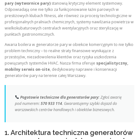
pary (wytwornice pary)
stanowią krytyczny element systemowy.
Odpowiadają one nie tylko za funkcjonowanie łaźni parowych w
prestiżowych klubach fitness, ale również za procesy technologiczne w
profesjonalnych pralniach chemicznych, systemy nawilżania powietrza w
wielkokubaturowych centralach wentylacyjnych oraz sterylizację w
punktach gastronomicznych.
Awaria boilera w generatorze pary w obiekcie komercyjnym to nie tylko
problem techniczny – to realne straty finansowe wynikające z
przestojów, niezadowolenia klientów oraz ryzyka uszkodzenia
powiązanych systemów HVAC. Nasza firma oferuje
specjalistyczny,
mobilny serwis on-site
, dedykowany naprawie i konserwacji
generatorów pary na terenie całej Warszawy.
Pogotowie techniczne dla generatorów pary:
Zgłoś awarię
pod numerem:
570 933 114
. Gwarantujemy szybki dojazd do
warszawskich centrów handlowych i obiektów biznesowych.
1. Architektura techniczna generatorów