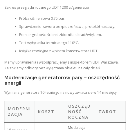
Zakres przeglądu rocznego UDT 1200 zł/generator:
Próba ciśnieniowa 0,75 bar.
Sprawdzenie zaworu bezpieczeństwa, protokół nastawy.
Pomiar grubości ścianki zbiornika ultradźwiękiem.
Test wyłącznika termicznego 110°C.
Książka rewizyjna z wpisem konserwatora UDT.
Mamy uprawnienia i współpracujemy z inspektorem UDT Warszawa.
Załatwiamy odbiory bez wyłączania obiektu na cały dzień.
Modernizacje generatorów pary – oszczędność
energii
Wymiana generatora 10-letniego na nowy zwraca się w 14 miesięcy.
OSZCZĘD
MODERNI
KOSZT
NOŚĆ
ZWROT
ZACJA
ROCZNA
Modulacja
Wymiana na