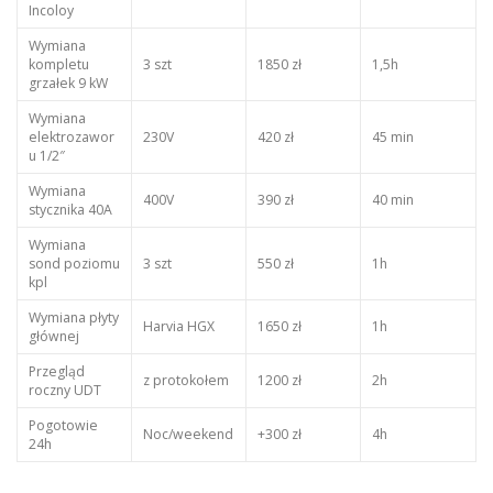
Incoloy
Wymiana
kompletu
3 szt
1850 zł
1,5h
grzałek 9 kW
Wymiana
elektrozawor
230V
420 zł
45 min
u 1/2″
Wymiana
400V
390 zł
40 min
stycznika 40A
Wymiana
sond poziomu
3 szt
550 zł
1h
kpl
Wymiana płyty
Harvia HGX
1650 zł
1h
głównej
Przegląd
z protokołem
1200 zł
2h
roczny UDT
Pogotowie
Noc/weekend
+300 zł
4h
24h