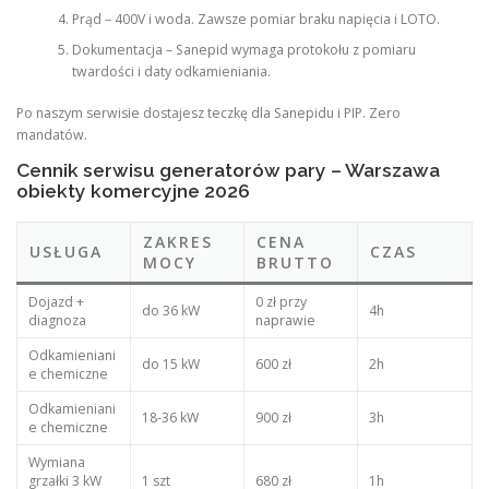
Prąd – 400V i woda. Zawsze pomiar braku napięcia i LOTO.
Dokumentacja – Sanepid wymaga protokołu z pomiaru
twardości i daty odkamieniania.
Po naszym serwisie dostajesz teczkę dla Sanepidu i PIP. Zero
mandatów.
Cennik serwisu generatorów pary – Warszawa
obiekty komercyjne 2026
ZAKRES
CENA
USŁUGA
CZAS
MOCY
BRUTTO
Dojazd +
0 zł przy
do 36 kW
4h
diagnoza
naprawie
Odkamieniani
do 15 kW
600 zł
2h
e chemiczne
Odkamieniani
18-36 kW
900 zł
3h
e chemiczne
Wymiana
grzałki 3 kW
1 szt
680 zł
1h