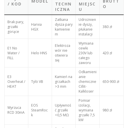
MODEL
BRUTT
/ KOD
TECHN
MIEJSC
O
ICZNA
U
Zatkana
Udrożnien
Brak pary,
Harvia
dysza pary
ie dyszy,
grzałki
380 zł
HGX
kamienie
płukanie
gorące
m
instalacji
Wymiana
Elektroza
E1 No
cewki
wór nie
Water /
Helo HNS
230V lub
420 zł
otwiera
FILL
całego
się
zaworu
Odkamieni
E3
Kamień na
anie
Overheat /
Tylö VB
grzałkach
chemiczne
650-900 zł
HEAT
>3 mm
Cillit-
Kalkloser
Pomiar
EOS
Upływnoś
izolacji,
Wyrzuca
SteamRoc
ć grzałki
wymiana
980 zł
RCD 30mA
k
<0,5 MΩ
grzałki 7,5
kW