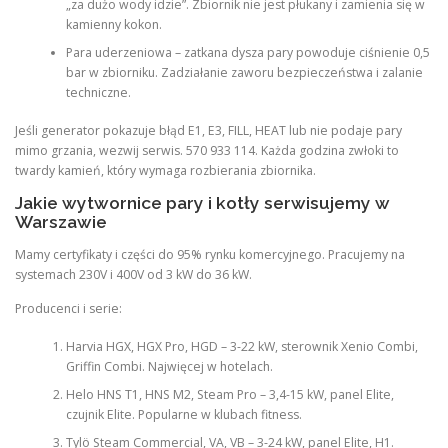
„za dużo wody idzie”. Zbiornik nie jest płukany i zamienia się w
kamienny kokon.
Para uderzeniowa – zatkana dysza pary powoduje ciśnienie 0,5
bar w zbiorniku. Zadziałanie zaworu bezpieczeństwa i zalanie
techniczne.
Jeśli generator pokazuje błąd E1, E3, FILL, HEAT lub nie podaje pary
mimo grzania, wezwij serwis. 570 933 114. Każda godzina zwłoki to
twardy kamień, który wymaga rozbierania zbiornika.
Jakie wytwornice pary i kotły serwisujemy w
Warszawie
Mamy certyfikaty i części do 95% rynku komercyjnego. Pracujemy na
systemach 230V i 400V od 3 kW do 36 kW.
Producenci i serie:
Harvia HGX, HGX Pro, HGD – 3-22 kW, sterownik Xenio Combi,
Griffin Combi. Najwięcej w hotelach.
Helo HNS T1, HNS M2, Steam Pro – 3,4-15 kW, panel Elite,
czujnik Elite. Popularne w klubach fitness.
Tylö Steam Commercial, VA, VB – 3-24 kW, panel Elite, H1.