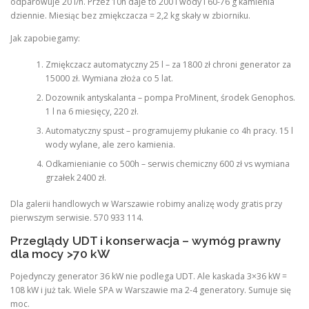
odparowuje 20 l/h. Przez 10h daje to 200 l wody i 60-76 g kamienia
dziennie. Miesiąc bez zmiękczacza = 2,2 kg skały w zbiorniku.
Jak zapobiegamy:
Zmiękczacz automatyczny 25 l – za 1800 zł chroni generator za
15000 zł. Wymiana złoża co 5 lat.
Dozownik antyskalanta – pompa ProMinent, środek Genophos.
1 l na 6 miesięcy, 220 zł.
Automatyczny spust – programujemy płukanie co 4h pracy. 15 l
wody wylane, ale zero kamienia.
Odkamienianie co 500h – serwis chemiczny 600 zł vs wymiana
grzałek 2400 zł.
Dla galerii handlowych w Warszawie robimy analizę wody gratis przy
pierwszym serwisie. 570 933 114.
Przeglądy UDT i konserwacja – wymóg prawny
dla mocy >70 kW
Pojedynczy generator 36 kW nie podlega UDT. Ale kaskada 3×36 kW =
108 kW i już tak. Wiele SPA w Warszawie ma 2-4 generatory. Sumuje się
moc.