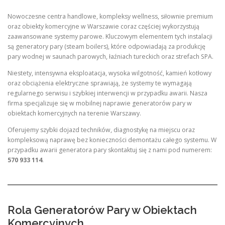
Nowoczesne centra handlowe, kompleksy wellness, siłownie premium
oraz obiekty komercyjne w Warszawie coraz częściej wykorzystują
zaawansowane systemy parowe. Kluczowym elementem tych instalacji
są generatory pary (steam boilers), które odpowiadają za produkcję
pary wodnej w saunach parowych, łaźniach tureckich oraz strefach SPA.
Niestety, intensywna eksploatacja, wysoka wilgotność, kamień kotłowy
oraz obciążenia elektryczne sprawiają, że systemy te wymagają
regularnego serwisu i szybkiej interwencji w przypadku awarii. Nasza
firma specjalizuje się w mobilnej naprawie generatorów pary w
obiektach komercyjnych na terenie Warszawy.
Oferujemy szybki dojazd techników, diagnostykę na miejscu oraz
kompleksową naprawę bez konieczności demontażu całego systemu. W
przypadku awarii generatora pary skontaktuj się z nami pod numerem:
570 933 114
.
Rola Generatorów Pary w Obiektach
Komercyjnych