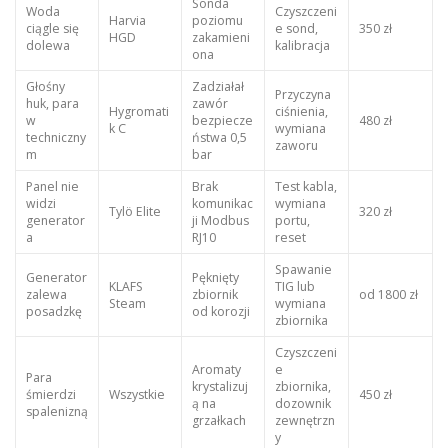
Sonda
Woda
Czyszczeni
Harvia
poziomu
ciągle się
e sond,
350 zł
HGD
zakamieni
dolewa
kalibracja
ona
Głośny
Zadziałał
Przyczyna
huk, para
zawór
Hygromati
ciśnienia,
w
bezpiecze
480 zł
k C
wymiana
techniczny
ństwa 0,5
zaworu
m
bar
Panel nie
Brak
Test kabla,
widzi
komunikac
wymiana
Tylö Elite
320 zł
generator
ji Modbus
portu,
a
RJ10
reset
Spawanie
Generator
Pęknięty
KLAFS
TIG lub
zalewa
zbiornik
od 1800 zł
Steam
wymiana
posadzkę
od korozji
zbiornika
Czyszczeni
Aromaty
e
Para
krystalizuj
zbiornika,
śmierdzi
Wszystkie
450 zł
ą na
dozownik
spalenizną
grzałkach
zewnętrzn
y