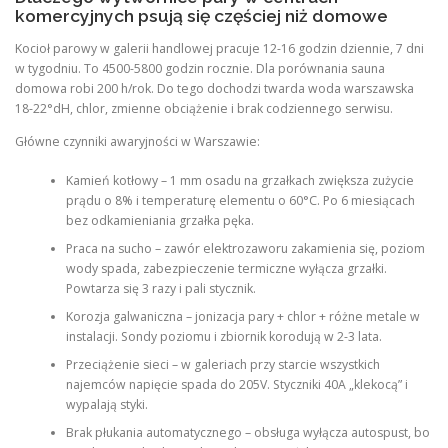
komercyjnych psują się częściej niż domowe
Kocioł parowy w galerii handlowej pracuje 12-16 godzin dziennie, 7 dni
w tygodniu. To 4500-5800 godzin rocznie. Dla porównania sauna
domowa robi 200 h/rok. Do tego dochodzi twarda woda warszawska
18-22°dH, chlor, zmienne obciążenie i brak codziennego serwisu.
Główne czynniki awaryjności w Warszawie:
Kamień kotłowy – 1 mm osadu na grzałkach zwiększa zużycie
prądu o 8% i temperaturę elementu o 60°C. Po 6 miesiącach
bez odkamieniania grzałka pęka.
Praca na sucho – zawór elektrozaworu zakamienia się, poziom
wody spada, zabezpieczenie termiczne wyłącza grzałki.
Powtarza się 3 razy i pali stycznik.
Korozja galwaniczna – jonizacja pary + chlor + różne metale w
instalacji. Sondy poziomu i zbiornik korodują w 2-3 lata.
Przeciążenie sieci – w galeriach przy starcie wszystkich
najemców napięcie spada do 205V. Styczniki 40A „klekocą” i
wypalają styki.
Brak płukania automatycznego – obsługa wyłącza autospust, bo