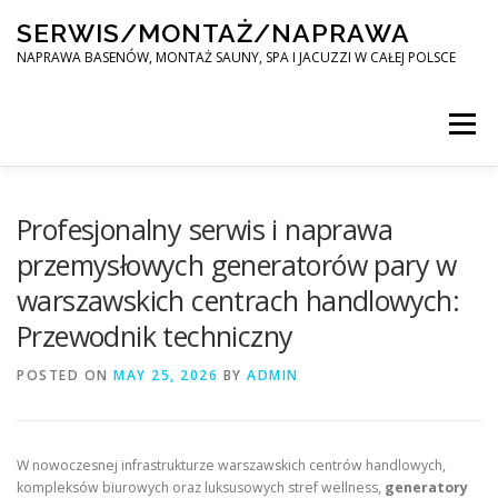
Skip
SERWIS/MONTAŻ/NAPRAWA
to
content
NAPRAWA BASENÓW, MONTAŻ SAUNY, SPA I JACUZZI W CAŁEJ POLSCE
Menu
SPA SERWIS
Profesjonalny serwis i naprawa
przemysłowych generatorów pary w
warszawskich centrach handlowych:
MONTAŻ SAUNY, SPA, JACUZI W CAŁEJ POLSCE
Przewodnik techniczny
POSTED ON
KONTAKT
MAY 25, 2026
BY
ADMIN
W nowoczesnej infrastrukturze warszawskich centrów handlowych,
kompleksów biurowych oraz luksusowych stref wellness,
generatory