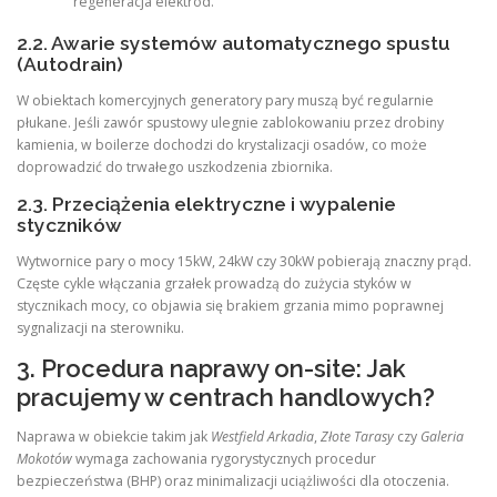
regeneracja elektrod.
2.2. Awarie systemów automatycznego spustu
(Autodrain)
W obiektach komercyjnych generatory pary muszą być regularnie
płukane. Jeśli zawór spustowy ulegnie zablokowaniu przez drobiny
kamienia, w boilerze dochodzi do krystalizacji osadów, co może
doprowadzić do trwałego uszkodzenia zbiornika.
2.3. Przeciążenia elektryczne i wypalenie
styczników
Wytwornice pary o mocy 15kW, 24kW czy 30kW pobierają znaczny prąd.
Częste cykle włączania grzałek prowadzą do zużycia styków w
stycznikach mocy, co objawia się brakiem grzania mimo poprawnej
sygnalizacji na sterowniku.
3. Procedura naprawy on-site: Jak
pracujemy w centrach handlowych?
Naprawa w obiekcie takim jak
Westfield Arkadia
,
Złote Tarasy
czy
Galeria
Mokotów
wymaga zachowania rygorystycznych procedur
bezpieczeństwa (BHP) oraz minimalizacji uciążliwości dla otoczenia.