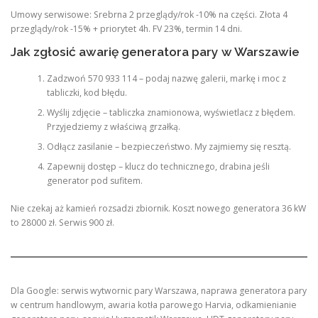
Umowy serwisowe: Srebrna 2 przeglądy/rok -10% na części. Złota 4
przeglądy/rok -15% + priorytet 4h. FV 23%, termin 14 dni.
Jak zgłosić awarię generatora pary w Warszawie
Zadzwoń 570 933 114 – podaj nazwę galerii, markę i moc z
tabliczki, kod błędu.
Wyślij zdjęcie – tabliczka znamionowa, wyświetlacz z błędem.
Przyjedziemy z właściwą grzałką.
Odłącz zasilanie – bezpieczeństwo. My zajmiemy się resztą.
Zapewnij dostęp – klucz do technicznego, drabina jeśli
generator pod sufitem.
Nie czekaj aż kamień rozsadzi zbiornik. Koszt nowego generatora 36 kW
to 28000 zł. Serwis 900 zł.
Dla Google: serwis wytwornic pary Warszawa, naprawa generatora pary
w centrum handlowym, awaria kotła parowego Harvia, odkamienianie