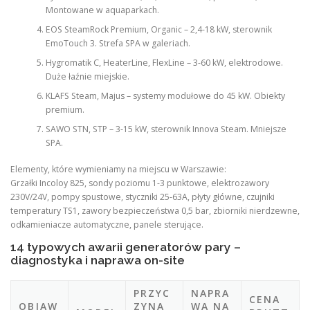
Montowane w aquaparkach.
EOS SteamRock Premium, Organic – 2,4-18 kW, sterownik
EmoTouch 3. Strefa SPA w galeriach.
Hygromatik C, HeaterLine, FlexLine – 3-60 kW, elektrodowe.
Duże łaźnie miejskie.
KLAFS Steam, Majus – systemy modułowe do 45 kW. Obiekty
premium.
SAWO STN, STP – 3-15 kW, sterownik Innova Steam. Mniejsze
SPA.
Elementy, które wymieniamy na miejscu w Warszawie:
Grzałki Incoloy 825, sondy poziomu 1-3 punktowe, elektrozawory
230V/24V, pompy spustowe, styczniki 25-63A, płyty główne, czujniki
temperatury TS1, zawory bezpieczeństwa 0,5 bar, zbiorniki nierdzewne,
odkamieniacze automatyczne, panele sterujące.
14 typowych awarii generatorów pary –
diagnostyka i naprawa on-site
PRZYC
NAPRA
CENA
OBJAW
ZYNA
WA NA