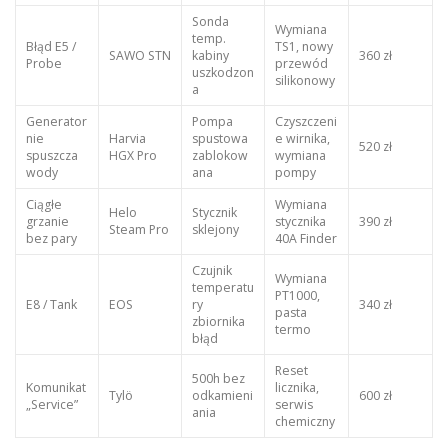
Sonda
Wymiana
temp.
Błąd E5 /
TS1, nowy
SAWO STN
kabiny
360 zł
Probe
przewód
uszkodzon
silikonowy
a
Generator
Pompa
Czyszczeni
nie
Harvia
spustowa
e wirnika,
520 zł
spuszcza
HGX Pro
zablokow
wymiana
wody
ana
pompy
Ciągłe
Wymiana
Helo
Stycznik
grzanie
stycznika
390 zł
Steam Pro
sklejony
bez pary
40A Finder
Czujnik
Wymiana
temperatu
PT1000,
E8 / Tank
EOS
ry
340 zł
pasta
zbiornika
termo
błąd
Reset
500h bez
Komunikat
licznika,
Tylö
odkamieni
600 zł
„Service”
serwis
ania
chemiczny