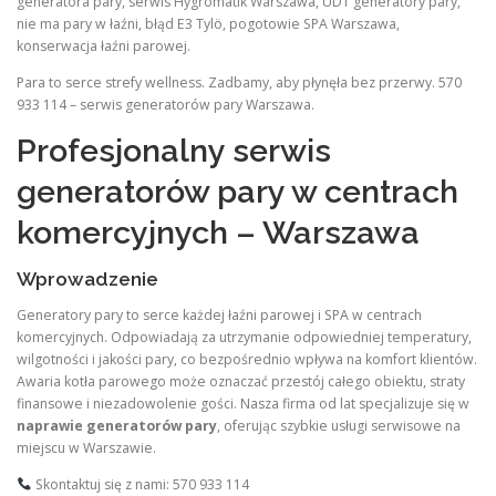
generatora pary, serwis Hygromatik Warszawa, UDT generatory pary,
nie ma pary w łaźni, błąd E3 Tylö, pogotowie SPA Warszawa,
konserwacja łaźni parowej.
Para to serce strefy wellness. Zadbamy, aby płynęła bez przerwy. 570
933 114 – serwis generatorów pary Warszawa.
Profesjonalny serwis
generatorów pary w centrach
komercyjnych – Warszawa
Wprowadzenie
Generatory pary to serce każdej łaźni parowej i SPA w centrach
komercyjnych. Odpowiadają za utrzymanie odpowiedniej temperatury,
wilgotności i jakości pary, co bezpośrednio wpływa na komfort klientów.
Awaria kotła parowego może oznaczać przestój całego obiektu, straty
finansowe i niezadowolenie gości. Nasza firma od lat specjalizuje się w
naprawie generatorów pary
, oferując szybkie usługi serwisowe na
miejscu w Warszawie.
Skontaktuj się z nami: 570 933 114