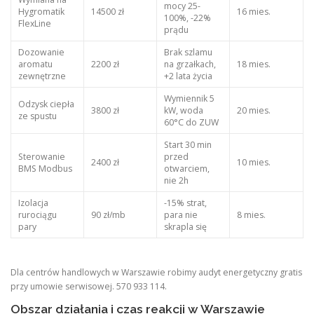
mocy 25-
Hygromatik
14500 zł
16 mies.
100%, -22%
FlexLine
prądu
Dozowanie
Brak szlamu
aromatu
2200 zł
na grzałkach,
18 mies.
zewnętrzne
+2 lata życia
Wymiennik 5
Odzysk ciepła
3800 zł
kW, woda
20 mies.
ze spustu
60°C do ZUW
Start 30 min
Sterowanie
przed
2400 zł
10 mies.
BMS Modbus
otwarciem,
nie 2h
Izolacja
-15% strat,
rurociągu
90 zł/mb
para nie
8 mies.
pary
skrapla się
Dla centrów handlowych w Warszawie robimy audyt energetyczny gratis
przy umowie serwisowej. 570 933 114.
Obszar działania i czas reakcji w Warszawie