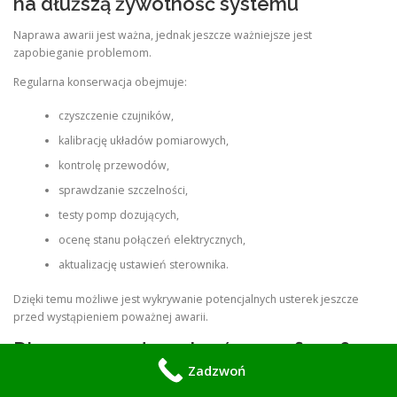
na dłuższą żywotność systemu
Naprawa awarii jest ważna, jednak jeszcze ważniejsze jest
zapobieganie problemom.
Regularna konserwacja obejmuje:
czyszczenie czujników,
kalibrację układów pomiarowych,
kontrolę przewodów,
sprawdzanie szczelności,
testy pomp dozujących,
ocenę stanu połączeń elektrycznych,
aktualizację ustawień sterownika.
Dzięki temu możliwe jest wykrywanie potencjalnych usterek jeszcze
przed wystąpieniem poważnej awarii.
Dlaczego warto wybrać naszą firmę?
Zadzwoń
Nasz serwis specjalizuje się w systemach automatyki stosowanych w