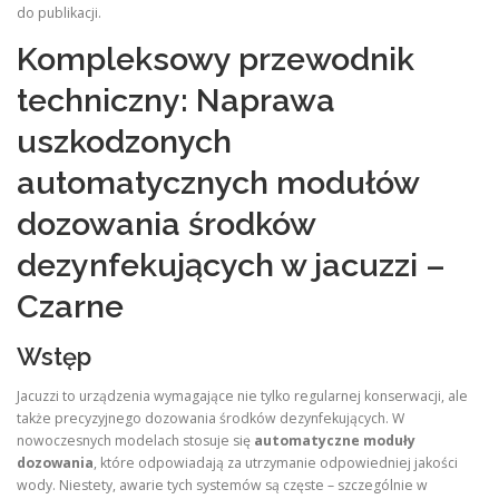
do publikacji.
Kompleksowy przewodnik
techniczny: Naprawa
uszkodzonych
automatycznych modułów
dozowania środków
dezynfekujących w jacuzzi –
Czarne
Wstęp
Jacuzzi to urządzenia wymagające nie tylko regularnej konserwacji, ale
także precyzyjnego dozowania środków dezynfekujących. W
nowoczesnych modelach stosuje się
automatyczne moduły
dozowania
, które odpowiadają za utrzymanie odpowiedniej jakości
wody. Niestety, awarie tych systemów są częste – szczególnie w