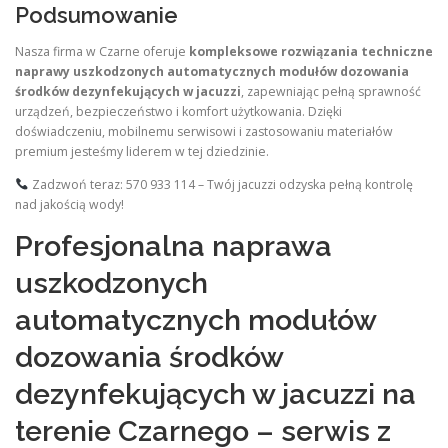
Podsumowanie
Nasza firma w Czarne oferuje
kompleksowe rozwiązania techniczne
naprawy uszkodzonych automatycznych modułów dozowania
środków dezynfekujących w jacuzzi
, zapewniając pełną sprawność
urządzeń, bezpieczeństwo i komfort użytkowania. Dzięki
doświadczeniu, mobilnemu serwisowi i zastosowaniu materiałów
premium jesteśmy liderem w tej dziedzinie.
Zadzwoń teraz: 570 933 114 – Twój jacuzzi odzyska pełną kontrolę
nad jakością wody!
Profesjonalna naprawa
uszkodzonych
automatycznych modułów
dozowania środków
dezynfekujących w jacuzzi na
terenie Czarnego – serwis z