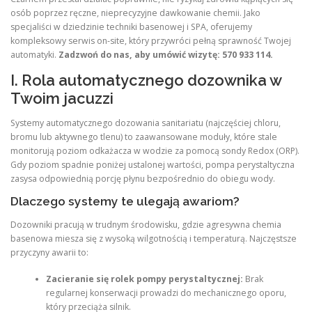
osób poprzez ręczne, nieprecyzyjne dawkowanie chemii. Jako
specjaliści w dziedzinie techniki basenowej i SPA, oferujemy
kompleksowy serwis on-site, który przywróci pełną sprawność Twojej
automatyki.
Zadzwoń do nas, aby umówić wizytę: 570 933 114.
I. Rola automatycznego dozownika w
Twoim jacuzzi
Systemy automatycznego dozowania sanitariatu (najczęściej chloru,
bromu lub aktywnego tlenu) to zaawansowane moduły, które stale
monitorują poziom odkażacza w wodzie za pomocą sondy Redox (ORP).
Gdy poziom spadnie poniżej ustalonej wartości, pompa perystaltyczna
zasysa odpowiednią porcję płynu bezpośrednio do obiegu wody.
Dlaczego systemy te ulegają awariom?
Dozowniki pracują w trudnym środowisku, gdzie agresywna chemia
basenowa miesza się z wysoką wilgotnością i temperaturą. Najczęstsze
przyczyny awarii to:
Zacieranie się rolek pompy perystaltycznej:
Brak
regularnej konserwacji prowadzi do mechanicznego oporu,
który przeciąża silnik.