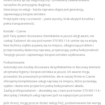
Nowoczesny sprzęt diagnostyczny – posiadamy zaawansowane
narzędzia do precyzyjnej diagnozy.
Gwarancja na usługi – każda naprawa objęta jest gwarancją,
zapewniającą bezpieczeństwo.
Przejrzyste ceny i uczciwość – jasne wyceny, brak ukrytych kosztów i
pełna transparentność.
Kontakt – Czarne
Jeśli Twój system dozowania chemikaliów w jacuzzi uległ awarii, nie
czekaj! Zadzwoń do nas pod numer 570 933 114 i umów się na wizytę.
Nasi technicy szybko pojawią się na miejscu, zdiagnozują problem i
przeprowadzą skuteczną naprawę, przywracając pełną funkcjonalność
Twojego jacuzzi i zapewniając bezpieczeństwo użytkowania.
Podsumowanie
Automatyczne moduły dozowania dezynfektantów to kluczowy element
utrzymania higieny i bezpieczeństwa w jacuzzi. Ich awarie mogą
prowadzić do poważnych problemów, ale w naszej firmie w Czarne
oferujemy kompleksowe usługi naprawy na miejscu, które pozwalają
szybko i skutecznie przywrócić pełną funkcjonalność układu.
Zaufaj profesjonalistom – skontaktuj się z nami pod numer 570 933 114 i
skorzystaj z lokalnych usług naprawczych na najwyższym poziomie!
Jeśli chcesz, mogę jeszcze dodać sekcję FAQ, podsumowanie lub wersję