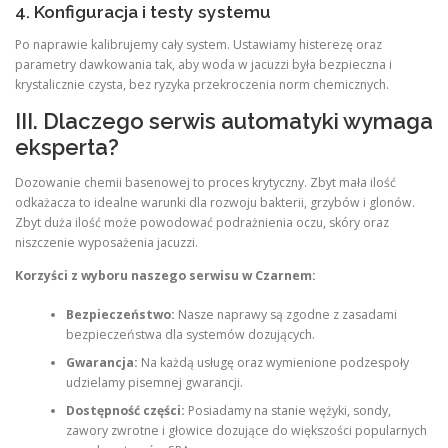
4. Konfiguracja i testy systemu
Po naprawie kalibrujemy cały system. Ustawiamy histerezę oraz
parametry dawkowania tak, aby woda w jacuzzi była bezpieczna i
krystalicznie czysta, bez ryzyka przekroczenia norm chemicznych.
III. Dlaczego serwis automatyki wymaga
eksperta?
Dozowanie chemii basenowej to proces krytyczny. Zbyt mała ilość
odkażacza to idealne warunki dla rozwoju bakterii, grzybów i glonów.
Zbyt duża ilość może powodować podrażnienia oczu, skóry oraz
niszczenie wyposażenia jacuzzi.
Korzyści z wyboru naszego serwisu w Czarnem:
Bezpieczeństwo:
Nasze naprawy są zgodne z zasadami
bezpieczeństwa dla systemów dozujących.
Gwarancja:
Na każdą usługę oraz wymienione podzespoły
udzielamy pisemnej gwarancji.
Dostępność części:
Posiadamy na stanie wężyki, sondy,
zawory zwrotne i głowice dozujące do większości popularnych