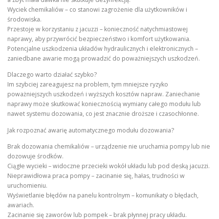
Wyciek chemikaliów – co stanowi zagrożenie dla użytkowników i
środowiska.
Przestoje w korzystaniu z jacuzzi – konieczność natychmiastowej
naprawy, aby przywrócić bezpieczeństwo i komfort użytkowania.
Potencjalne uszkodzenia układów hydraulicznych i elektronicznych –
zaniedbane awarie mogą prowadzić do poważniejszych uszkodzeń.
Dlaczego warto działać szybko?
Im szybciej zareagujesz na problem, tym mniejsze ryzyko
poważniejszych uszkodzeń i wyższych kosztów napraw. Zaniechanie
naprawy może skutkować koniecznością wymiany całego modułu lub
nawet systemu dozowania, co jest znacznie droższe i czasochłonne.
Jak rozpoznać awarię automatycznego modułu dozowania?
Brak dozowania chemikaliów – urządzenie nie uruchamia pompy lub nie
dozowuje środków.
Ciągłe wycieki – widoczne przecieki wokół układu lub pod deską jacuzzi.
Nieprawidłowa praca pompy – zacinanie się, hałas, trudności w
uruchomieniu.
Wyświetlanie błędów na panelu kontrolnym – komunikaty o błędach,
awariach.
Zacinanie się zaworów lub pompek – brak płynnej pracy układu.