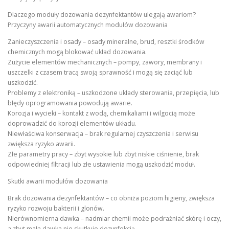
Dlaczego moduły dozowania dezynfektantów ulegają awariom?
Przyczyny awarii automatycznych modułów dozowania
Zanieczyszczenia i osady – osady mineralne, brud, resztki środków
chemicznych mogą blokować układ dozowania.
Zużycie elementów mechanicznych – pompy, zawory, membrany i
uszczelki z czasem tracą swoją sprawność i mogą się zaciąć lub
uszkodzić.
Problemy z elektroniką – uszkodzone układy sterowania, przepięcia, lub
błędy oprogramowania powodują awarie.
Korozja i wycieki – kontakt z wodą, chemikaliami i wilgocią może
doprowadzić do korozji elementów układu.
Niewłaściwa konserwacja – brak regularnej czyszczenia i serwisu
zwiększa ryzyko awarii.
Złe parametry pracy – zbyt wysokie lub zbyt niskie ciśnienie, brak
odpowiedniej filtracji lub złe ustawienia mogą uszkodzić moduł.
Skutki awarii modułów dozowania
Brak dozowania dezynfektantów – co obniża poziom higieny, zwiększa
ryzyko rozwoju bakterii i glonów.
Nierównomierna dawka – nadmiar chemii może podrażniać skórę i oczy,
a zbyt mała dawka nie skutkuje dezynfekcją.