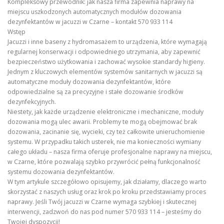
Kompleksowy przewodnik: jak nasza firma zapewnia naprawy na
miejscu uszkodzonych automatycznych modułów dozowania
dezynfektantów w jacuzzi w Czarne – kontakt 570 933 114
Wstęp
Jacuzzi i inne baseny z hydromasażem to urządzenia, które wymagają
regularnej konserwacji i odpowiedniego utrzymania, aby zapewnić
bezpieczeństwo użytkowania i zachować wysokie standardy higieny.
Jednym z kluczowych elementów systemów sanitarnych w jacuzzi są
automatyczne moduły dozowania dezynfektantów, które
odpowiedzialne są za precyzyjne i stałe dozowanie środków
dezynfekcyjnych.
Niestety, jak każde urządzenie elektroniczne i mechaniczne, moduły
dozowania mogą ulec awarii. Problemy te mogą obejmować brak
dozowania, zacinanie się, wycieki, czy też całkowite unieruchomienie
systemu. W przypadku takich usterek, nie ma konieczności wymiany
całego układu – nasza firma oferuje profesjonalne naprawy na miejscu,
w Czarne, które pozwalają szybko przywrócić pełną funkcjonalność
systemu dozowania dezynfektantów.
W tym artykule szczegółowo opisujemy, jak działamy, dlaczego warto
skorzystać z naszych usług oraz krok po kroku przedstawiamy proces
naprawy. Jeśli Twój jacuzzi w Czarne wymaga szybkiej i skutecznej
interwencji, zadzwoń do nas pod numer 570 933 114 – jesteśmy do
Twojej dyspozycji!