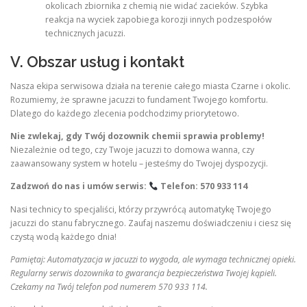
okolicach zbiornika z chemią nie widać zacieków. Szybka
reakcja na wyciek zapobiega korozji innych podzespołów
technicznych jacuzzi.
V. Obszar usług i kontakt
Nasza ekipa serwisowa działa na terenie całego miasta Czarne i okolic.
Rozumiemy, że sprawne jacuzzi to fundament Twojego komfortu.
Dlatego do każdego zlecenia podchodzimy priorytetowo.
Nie zwlekaj, gdy Twój dozownik chemii sprawia problemy!
Niezależnie od tego, czy Twoje jacuzzi to domowa wanna, czy
zaawansowany system w hotelu – jesteśmy do Twojej dyspozycji.
Zadzwoń do nas i umów serwis:
Telefon: 570 933 114
Nasi technicy to specjaliści, którzy przywrócą automatykę Twojego
jacuzzi do stanu fabrycznego. Zaufaj naszemu doświadczeniu i ciesz się
czystą wodą każdego dnia!
Pamiętaj: Automatyzacja w jacuzzi to wygoda, ale wymaga technicznej opieki.
Regularny serwis dozownika to gwarancja bezpieczeństwa Twojej kąpieli.
Czekamy na Twój telefon pod numerem 570 933 114.