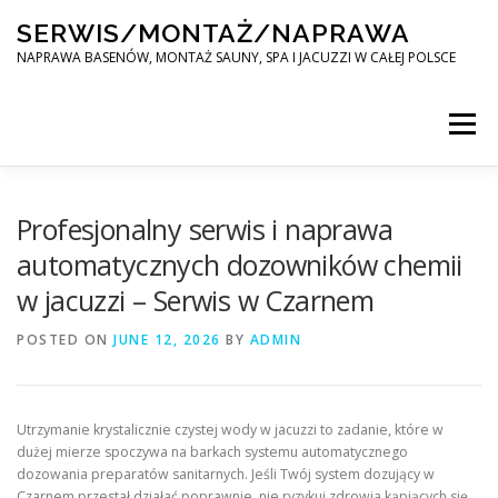
Skip
SERWIS/MONTAŻ/NAPRAWA
to
content
NAPRAWA BASENÓW, MONTAŻ SAUNY, SPA I JACUZZI W CAŁEJ POLSCE
Menu
SPA SERWIS
Profesjonalny serwis i naprawa
automatycznych dozowników chemii
w jacuzzi – Serwis w Czarnem
MONTAŻ SAUNY, SPA, JACUZI W CAŁEJ POLSCE
POSTED ON
JUNE 12, 2026
BY
ADMIN
KONTAKT
Utrzymanie krystalicznie czystej wody w jacuzzi to zadanie, które w
dużej mierze spoczywa na barkach systemu automatycznego
dozowania preparatów sanitarnych. Jeśli Twój system dozujący w
Czarnem przestał działać poprawnie, nie ryzykuj zdrowia kąpiących się