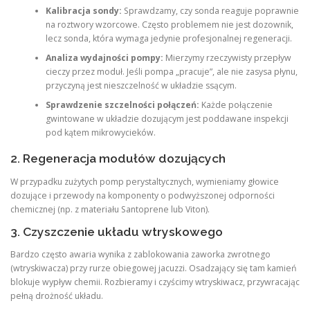
Kalibracja sondy:
Sprawdzamy, czy sonda reaguje poprawnie
na roztwory wzorcowe. Często problemem nie jest dozownik,
lecz sonda, która wymaga jedynie profesjonalnej regeneracji.
Analiza wydajności pompy:
Mierzymy rzeczywisty przepływ
cieczy przez moduł. Jeśli pompa „pracuje”, ale nie zasysa płynu,
przyczyną jest nieszczelność w układzie ssącym.
Sprawdzenie szczelności połączeń:
Każde połączenie
gwintowane w układzie dozującym jest poddawane inspekcji
pod kątem mikrowycieków.
2. Regeneracja modułów dozujących
W przypadku zużytych pomp perystaltycznych, wymieniamy głowice
dozujące i przewody na komponenty o podwyższonej odporności
chemicznej (np. z materiału Santoprene lub Viton).
3. Czyszczenie układu wtryskowego
Bardzo często awaria wynika z zablokowania zaworka zwrotnego
(wtryskiwacza) przy rurze obiegowej jacuzzi. Osadzający się tam kamień
blokuje wypływ chemii. Rozbieramy i czyścimy wtryskiwacz, przywracając
pełną drożność układu.