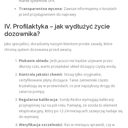
marek systemów SPA.
Transparentna wycena:
Zawsze informujemy o kosztach
przed przystąpieniem do naprawy.
IV. Profilaktyka – jak wydłużyć życie
dozownika?
Jako specjaliści, doradzamy naszym klientom proste zasady, które
chronią system dozowania przed awarią:
Płukanie układu:
Jeśli jacuzzi nie będzie używane przez
dłuższy czas, warto przepłukać układ dozujący czystą wodą.
Kontrola jakości chemii:
Stosuj tylko oryginalne,
certyfikowane płyny dozujące. Tanie zamienniki często
krystalizują się w przewodach, co jest najszybszą drogą do
zatarcia pompy.
Regularna kalibracja:
Sondy Redox wymagają kalibracji
przynajmniej raz na pół roku. Pamiętaj, że sonda to element
eksploatacyjny, który po 12-24 miesiącach zazwyczaj nadaje się
do wymiany.
Weryfikacja szczelności:
Raz w miesiącu sprawdź, czy w