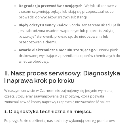
Degradacja przewodów dozujących:
Wężyki silikonowe z
czasem sztywnieją, pękają lub stają się przepuszczalne, co
prowadzi do wycieków żrących substancji.
Błędy odczytu sondy Redox:
Sonda jest sercem układu. Jeśli
jest zabrudzona osadem wapiennym lub po prostu zużyta,
„oszukuje” sterownik, prowadząc do niedozowania lub
przedozowania chemii.
Awarie elektroniczne modułu sterującego:
Usterki płytki
drukowanej wynikające z przenikania oparów chemicznych do
wnętrza obudowy.
II. Nasz proces serwisowy: Diagnostyka
i naprawa krok po kroku
W naszym serwisie w Czarnem nie zajmujemy się jedynie wymianą
części. Stosujemy zaawansowaną diagnostykę, która pozwala
zminimalizować koszty naprawy i zapewnić niezawodność na lata.
1. Diagnostyka techniczna na miejscu
Po przyjeździe do klienta, nasi technicy wykonują szereg pomiarów: