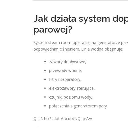
Jak działa system do
parowej?
System steam room opiera się na generatorze par
odpowiednim ciśnieniem. Linia wodna obejmuje:
zawory dopływowe,
przewody wodne,
filtry i separatory,
elektrozawory sterujące,
czujniki poziomu wody,
połączenia z generatorem pary.
Q = \rho \cdot A \cdot v
Q=ρ⋅A⋅v