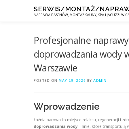
Skip
SERWIS/MONTAŻ/NAPRA
to
NAPRAWA BASENÓW, MONTAŻ SAUNY, SPA I JACUZZI W CA
content
Profesjonalne naprawy s
doprowadzania wody w
Warszawie
POSTED ON
MAY 29, 2026
BY
ADMIN
Wprowadzenie
Łaźnia parowa to miejsce relaksu, regeneracji i z
doprowadzania wody
– linie, które transportuj