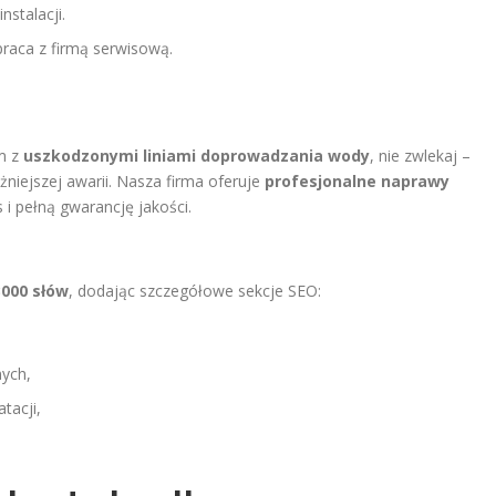
nstalacji.
raca z firmą serwisową.
m z
uszkodzonymi liniami doprowadzania wody
, nie zwlekaj –
niejszej awarii. Nasza firma oferuje
profesjonalne naprawy
 i pełną gwarancję jakości.
3000 słów
, dodając szczegółowe sekcje SEO:
ych,
tacji,