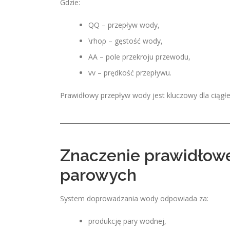
Gdzie:
Q
Q – przepływ wody,
\rho
ρ – gęstość wody,
A
A – pole przekroju przewodu,
v
v – prędkość przepływu.
Prawidłowy przepływ wody jest kluczowy dla ciągłe
Znaczenie prawidłow
parowych
System doprowadzania wody odpowiada za:
produkcję pary wodnej,