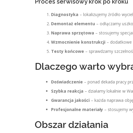
Proces serwisowy krok po kroku
Diagnostyka
– lokalizujemy źródło wycie
Demontaż elementu
– odłączamy uszkod
Naprawa sprzętowa
– stosujemy specjal
Wzmocnienie konstrukcji
– dodatkowe z
Testy końcowe
– sprawdzamy szczelność
Dlaczego warto wybra
Doświadczenie
– ponad dekada pracy przy
Szybka reakcja
– działamy lokalnie w Wa
Gwarancja jakości
– każda naprawa objęt
Profesjonalne materiały
– stosujemy w
Obszar działania