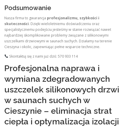
Podsumowanie
Nasza firma to gwarancja
profesjonalizmu, szybkości i
skuteczności
. Dzięki wieloletniemu doświadczeniu oraz
specjalistycznemu podejściu jesteśmy w stanie rozwiązać nawet
najbardziej skomplikowane problemy związane z silikonowymi
uszczelkami drzwiowymi w saunach suchych. Działamy na terenie
Cieszyna i okolic, zapewniając pełne wsparcie techniczne.
Skontaktuj się z nami już dziś: 570 933 114
Profesjonalna naprawa i
wymiana zdegradowanych
uszczelek silikonowych drzwi
w saunach suchych w
Cieszynie – eliminacja strat
ciepła i optymalizacja izolacji