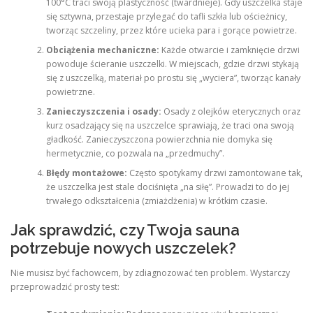
100°C traci swoją plastyczność (twardnieje). Gdy uszczelka staje
się sztywna, przestaje przylegać do tafli szkła lub ościeżnicy,
tworząc szczeliny, przez które ucieka para i gorące powietrze.
Obciążenia mechaniczne:
Każde otwarcie i zamknięcie drzwi
powoduje ścieranie uszczelki. W miejscach, gdzie drzwi stykają
się z uszczelką, materiał po prostu się „wyciera”, tworząc kanały
powietrzne.
Zanieczyszczenia i osady:
Osady z olejków eterycznych oraz
kurz osadzający się na uszczelce sprawiają, że traci ona swoją
gładkość. Zanieczyszczona powierzchnia nie domyka się
hermetycznie, co pozwala na „przedmuchy”.
Błędy montażowe:
Często spotykamy drzwi zamontowane tak,
że uszczelka jest stale dociśnięta „na siłę”. Prowadzi to do jej
trwałego odkształcenia (zmiażdżenia) w krótkim czasie.
Jak sprawdzić, czy Twoja sauna
potrzebuje nowych uszczelek?
Nie musisz być fachowcem, by zdiagnozować ten problem. Wystarczy
przeprowadzić prosty test: