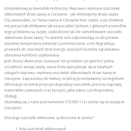
Kompleksowy przewodnik techniczny: Naprawa i wymiana uszczelek
silikonowych drzwi sauny w Cieszynie – jak eliminujemy straty ciepła
Czy zauważyłeś, że Twoja sauna w Cieszynie traci ciepło, a jej działanie
nie jest już tak efektywne jak na początku? Jednym z głównych powodów
tego problemu są zużyte, uszkodzone lub źle zamontowane uszczelki
silikonowe drzwi sauny. To właśnie one odpowiadają za utrzymanie
wysokiej temperatury wewnątrz pomieszczenia, a ich degradacja
prowadzi do znacznych strat energii, wyższych kosztów ogrzewania i
obniżenia komfortu użytkowania.
Jeśli chcesz skutecznie rozwiązać ten problem i przywrócić pełną
szczelność swojej sauny, nasza firma specjalizuje się w lokalnych
usługach naprawy i wymiany uszczelek silikonowych drzwi sauny w
Cieszynie. Zapraszamy do lektury, w której przedstawimy szczegółowe
informacje na temat przyczyn degradacji uszczelek, procesu naprawy,
materiałów używanych oraz korzyści, jakie płyną z profesjonalnej
obsługi.
Skontaktuj się z nami pod numerem 570 933 114 i umów się na wizytę w
Cieszynie!
Dlaczego uszczelki silikonowe są kluczowe w saunie?
Rola uszczelek silikonowych