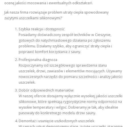
ocenę jakości mocowania i ewentualnych odkształceń.
Jak nasza firma rozwiązuje problem utraty ciepła spowodowany
zużytymi uszczelkami silikonowymi?
Szybka reakcja i dostępność
Posiadamy doświadczony zespół techników w Cieszynie,
gotowych do natychmiastowego działania po zgłoszeniu
problemu. Działamy szybko, aby ograniczyć straty ciepła i
poprawić komfort korzystania z sauny.
Profesjonalna diagnoza
Rozpoczynamy od szczegółowego sprawdzenia stanu
uszczelek, drzwi, zawiasów i elementów mocujących. Używamy
nowoczesnych narzędzi do pomiaru szczelności i analizy jakości
uszczelek.
Dobór odpowiednich materiałów
W naszej ofercie stosujemy wyłącznie wysokiej jakości uszczelki
silikonowe, które spełniają rygorystyczne normy odporności na
wysokie temperatury i wilgoć. Dobieramy je tak, aby idealnie
pasowały do konkretnego modelu drzwi sauny.
Demontaż i usunięcie uszkodzonych uszczelek
W ramach usługi demontujemy stare, zużyte uszczelki, starannie