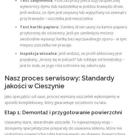
Test zadymienia:
Podczas pracy pieca użyj bezpiecznej
wytwornicy dymu (lub kadzidełka) w pobliżu krawędzi drzwi.
Jeśli widzisz, że dym jest zasysany lub wypychany na zewnątrz
przy krawędzi – uszczelka jest nieszczelna.
Test kartki papieru:
Zamknij drzwi sauny na kartce papieru
przyłożonej do ościeżnicy. Jeśli po zamknięciu możesz
swobodnie wysunąć kartkę bez wyczuwalnego oporu – w tym
miejscu uszczelka nie pracuje.
Inspekcja wizualna:
Jeśli widzisz, że profil silikonowy jest
popękany, „kruszy się w palcach” lub odstaje od konstrukcji –
jest to znak, że jego rola ochronna się zakończyła.
Nasz proces serwisowy: Standardy
jakości w Cieszynie
Jako specjaliści od saun, proces wymiany uszczelek wykonujemy w
sposób kompleksowy, który gwarantuje szczelność na lata.
Etap 1: Demontaż i przygotowanie powierzchni
Usuwamy stare, stwardniałe uszczelki. To najważniejszy etap –
stosujemy specjalistyczne preparaty do usuwania silikonu, które nie
uszkadzają powierzchni szkła hartowanego ani drewna. Powierzchnia