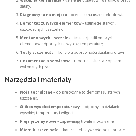
Wstępna konsultacja
– ustalenie objawów i warunków pracy
sauny.
Diagnostyka na miejscu
– ocena stanu uszczelek i drzwi.
Demontaż zużytych elementów
– usunięcie starych,
uszkodzonych uszczelek.
Montaż nowych uszczelek
– instalacja silikonowych
elementów odpornych na wysoką temperaturę.
Testy szczelności
– kontrola poprawności działania drzwi.
Dokumentacja serwisowa
– raport dla klienta z opisem
wykonanych prac.
Narzędzia i materiały
Noże techniczne
– do precyzyjnego demontażu starych
uszczelek.
Silikon wysokotemperaturowy
– odporny na działanie
wysokiej temperatury i wilgoci.
Kleje przemysłowe
– zapewniają trwałe mocowanie.
Mierniki szczelności
– kontrola efektywności po naprawie.