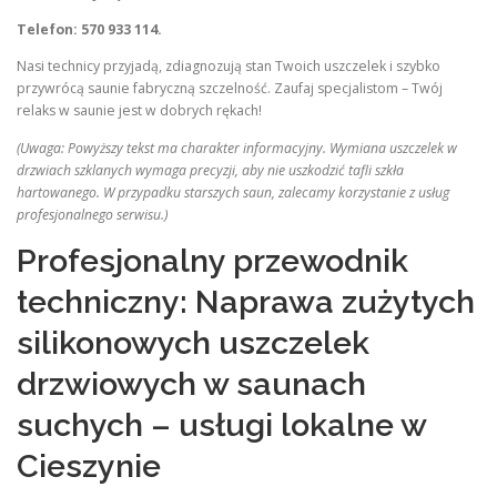
Telefon: 570 933 114.
Nasi technicy przyjadą, zdiagnozują stan Twoich uszczelek i szybko
przywrócą saunie fabryczną szczelność. Zaufaj specjalistom – Twój
relaks w saunie jest w dobrych rękach!
(Uwaga: Powyższy tekst ma charakter informacyjny. Wymiana uszczelek w
drzwiach szklanych wymaga precyzji, aby nie uszkodzić tafli szkła
hartowanego. W przypadku starszych saun, zalecamy korzystanie z usług
profesjonalnego serwisu.)
Profesjonalny przewodnik
techniczny: Naprawa zużytych
silikonowych uszczelek
drzwiowych w saunach
suchych – usługi lokalne w
Cieszynie