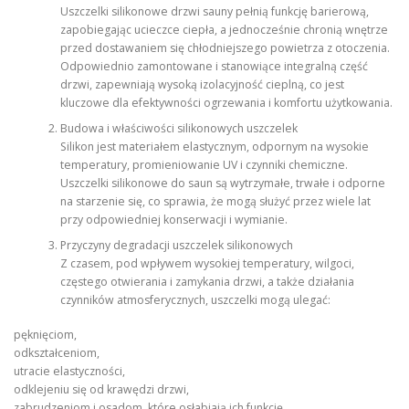
Uszczelki silikonowe drzwi sauny pełnią funkcję barierową,
zapobiegając ucieczce ciepła, a jednocześnie chronią wnętrze
przed dostawaniem się chłodniejszego powietrza z otoczenia.
Odpowiednio zamontowane i stanowiące integralną część
drzwi, zapewniają wysoką izolacyjność cieplną, co jest
kluczowe dla efektywności ogrzewania i komfortu użytkowania.
Budowa i właściwości silikonowych uszczelek
Silikon jest materiałem elastycznym, odpornym na wysokie
temperatury, promieniowanie UV i czynniki chemiczne.
Uszczelki silikonowe do saun są wytrzymałe, trwałe i odporne
na starzenie się, co sprawia, że mogą służyć przez wiele lat
przy odpowiedniej konserwacji i wymianie.
Przyczyny degradacji uszczelek silikonowych
Z czasem, pod wpływem wysokiej temperatury, wilgoci,
częstego otwierania i zamykania drzwi, a także działania
czynników atmosferycznych, uszczelki mogą ulegać:
pęknięciom,
odkształceniom,
utracie elastyczności,
odklejeniu się od krawędzi drzwi,
zabrudzeniom i osadom, które osłabiają ich funkcję.