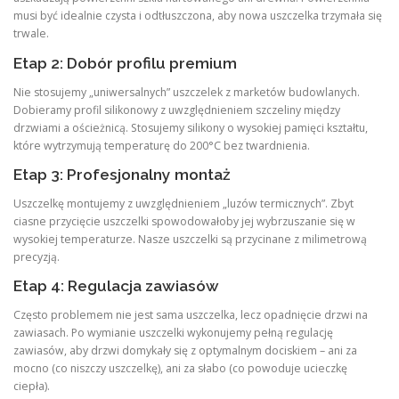
musi być idealnie czysta i odtłuszczona, aby nowa uszczelka trzymała się
trwale.
Etap 2: Dobór profilu premium
Nie stosujemy „uniwersalnych” uszczelek z marketów budowlanych.
Dobieramy profil silikonowy z uwzględnieniem szczeliny między
drzwiami a ościeżnicą. Stosujemy silikony o wysokiej pamięci kształtu,
które wytrzymują temperaturę do 200°C bez twardnienia.
Etap 3: Profesjonalny montaż
Uszczelkę montujemy z uwzględnieniem „luzów termicznych”. Zbyt
ciasne przycięcie uszczelki spowodowałoby jej wybrzuszanie się w
wysokiej temperaturze. Nasze uszczelki są przycinane z milimetrową
precyzją.
Etap 4: Regulacja zawiasów
Często problemem nie jest sama uszczelka, lecz opadnięcie drzwi na
zawiasach. Po wymianie uszczelki wykonujemy pełną regulację
zawiasów, aby drzwi domykały się z optymalnym dociskiem – ani za
mocno (co niszczy uszczelkę), ani za słabo (co powoduje ucieczkę
ciepła).