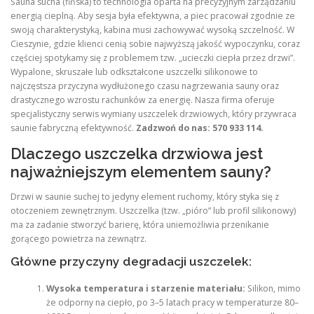
Sauna sucha (fińska) to technologia oparta na precyzyjnym zarządzaniu
energią cieplną. Aby sesja była efektywna, a piec pracował zgodnie ze
swoją charakterystyką, kabina musi zachowywać wysoką szczelność. W
Cieszynie, gdzie klienci cenią sobie najwyższą jakość wypoczynku, coraz
częściej spotykamy się z problemem tzw. „ucieczki ciepła przez drzwi”.
Wypalone, skruszałe lub odkształcone uszczelki silikonowe to
najczęstsza przyczyna wydłużonego czasu nagrzewania sauny oraz
drastycznego wzrostu rachunków za energię. Nasza firma oferuje
specjalistyczny serwis wymiany uszczelek drzwiowych, który przywraca
saunie fabryczną efektywność.
Zadzwoń do nas: 570 933 114.
Dlaczego uszczelka drzwiowa jest
najważniejszym elementem sauny?
Drzwi w saunie suchej to jedyny element ruchomy, który styka się z
otoczeniem zewnętrznym. Uszczelka (tzw. „pióro” lub profil silikonowy)
ma za zadanie stworzyć barierę, która uniemożliwia przenikanie
gorącego powietrza na zewnątrz.
Główne przyczyny degradacji uszczelek:
Wysoka temperatura i starzenie materiału:
Silikon, mimo
że odporny na ciepło, po 3–5 latach pracy w temperaturze 80–