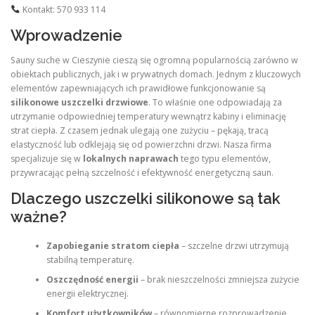
Kontakt: 570 933 114
Wprowadzenie
Sauny suche w Cieszynie cieszą się ogromną popularnością zarówno w
obiektach publicznych, jak i w prywatnych domach. Jednym z kluczowych
elementów zapewniających ich prawidłowe funkcjonowanie są
silikonowe uszczelki drzwiowe
. To właśnie one odpowiadają za
utrzymanie odpowiedniej temperatury wewnątrz kabiny i eliminację
strat ciepła. Z czasem jednak ulegają one zużyciu – pękają, tracą
elastyczność lub odklejają się od powierzchni drzwi. Nasza firma
specjalizuje się w
lokalnych naprawach
tego typu elementów,
przywracając pełną szczelność i efektywność energetyczną saun.
Dlaczego uszczelki silikonowe są tak
ważne?
Zapobieganie stratom ciepła
– szczelne drzwi utrzymują
stabilną temperaturę.
Oszczędność energii
– brak nieszczelności zmniejsza zużycie
energii elektrycznej.
Komfort użytkowników
– równomierne rozprowadzenie