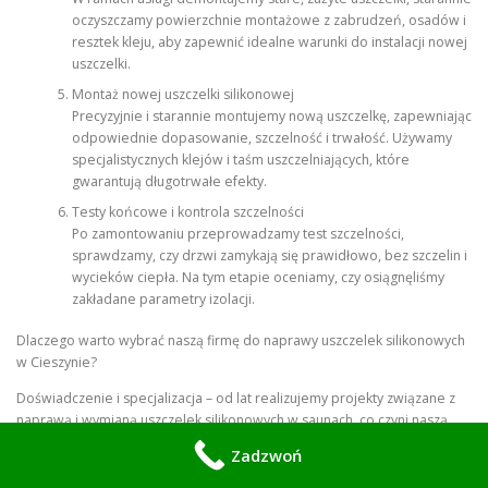
oczyszczamy powierzchnie montażowe z zabrudzeń, osadów i
resztek kleju, aby zapewnić idealne warunki do instalacji nowej
uszczelki.
Montaż nowej uszczelki silikonowej
Precyzyjnie i starannie montujemy nową uszczelkę, zapewniając
odpowiednie dopasowanie, szczelność i trwałość. Używamy
specjalistycznych klejów i taśm uszczelniających, które
gwarantują długotrwałe efekty.
Testy końcowe i kontrola szczelności
Po zamontowaniu przeprowadzamy test szczelności,
sprawdzamy, czy drzwi zamykają się prawidłowo, bez szczelin i
wycieków ciepła. Na tym etapie oceniamy, czy osiągnęliśmy
zakładane parametry izolacji.
Dlaczego warto wybrać naszą firmę do naprawy uszczelek silikonowych
w Cieszynie?
Doświadczenie i specjalizacja – od lat realizujemy projekty związane z
naprawą i wymianą uszczelek silikonowych w saunach, co czyni naszą
firmę liderem w regionie.
Zadzwoń
Szybka realizacja – działamy natychmiast, aby ograniczyć straty energii i
przywrócić komfort użytkowania.