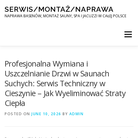
Skip
SERWIS/MONTAŻ/NAPRAWA
to
content
NAPRAWA BASENÓW, MONTAŻ SAUNY, SPA I JACUZZI W CAŁEJ POLSCE
Menu
SPA SERWIS
Profesjonalna Wymiana i
Uszczelnianie Drzwi w Saunach
Suchych: Serwis Techniczny w
MONTAŻ SAUNY, SPA, JACUZI W CAŁEJ POLSCE
Cieszynie – Jak Wyeliminować Straty
Ciepła
KONTAKT
POSTED ON
JUNE 10, 2026
BY
ADMIN