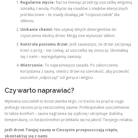
Regularne mycie:
Raz na miesiąc przetrzyj uszczelkę wilgotną
szmatką z wodą. Pozbycie się osadów z olejków eterycznych
jest kluczowe – te osady działają jak “rozpuszczalnik” dla
silikonu.
Unikanie chemii:
Nie używaj silnych detergentów do
czyszczenia okolicy drzwi. Mogą one wysuszać silikon.
Kontrola poziomu drzwi:
Jeśli zauważysz, że drzwi zaczynają
trzeć o próg – nie czekaj, aż uszczelka się zniszczy. Skontaktuj
się z nami – wyregulujemy zawiasy.
Wietrzenie:
To najważniejsza zasada. Po zakończeniu
korzystania z sauny, otwórz drzwi na szerokość, aby pozwolić
uszczelce „odpocząć” od gorąca i wilgoci.
Czy warto naprawiać?
Wymiana uszczelek to koszt ułamka tego, co tracisz na prąd w ciągu
jednego sezonu przy nieszczelnej saunie. Profesjonalne uszczelnienie
to także komfort – sauna nagrzewa się szybciej i utrzymuje stabilną
temperaturę, co bezpośrednio przekłada się na jakość Twojego relaksu.
Jeśli drzwi Twojej sauny w Cieszynie przepuszczają ciepło,
skontaktuj się z nami.