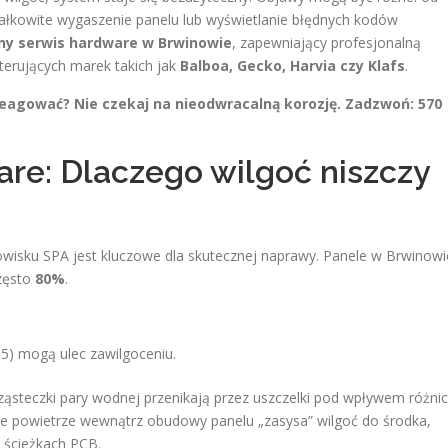
całkowite wygaszenie panelu lub wyświetlanie błędnych kodów
ny serwis hardware w Brwinowie
, zapewniający profesjonalną
sterujących marek takich jak
Balboa, Gecko, Harvia czy Klafs
.
reagować? Nie czekaj na nieodwracalną korozję. Zadzwoń: 570
are: Dlaczego wilgoć niszczy
dowisku SPA jest kluczowe dla skutecznej naprawy. Panele w Brwinowi
często
80%
.
65) mogą ulec zawilgoceniu.
cząsteczki pary wodnej przenikają przez uszczelki pod wpływem różni
ce powietrze wewnątrz obudowy panelu „zasysa” wilgoć do środka,
 ścieżkach PCB.