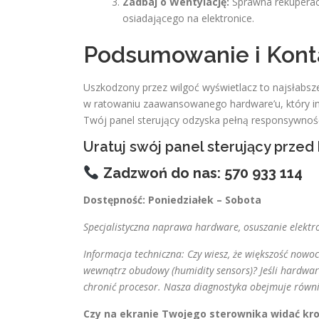
Zadbaj o Wentylację:
Sprawna rekuperacj
osiadającego na elektronice.
Podsumowanie i Kont
Uszkodzony przez wilgoć wyświetlacz to najsłabsze
w ratowaniu zaawansowanego hardware’u, który inni 
Twój panel sterujący odzyska pełną responsywno
Uratuj swój panel sterujący przed 
Zadzwoń do nas: 570 933 114
Dostępność: Poniedziałek – Sobota
Specjalistyczna naprawa hardware, osuszanie elektron
Informacja techniczna: Czy wiesz, że większość now
wewnątrz obudowy (humidity sensors)? Jeśli hardware
chronić procesor. Nasza diagnostyka obejmuje równi
Czy na ekranie Twojego sterownika widać krop