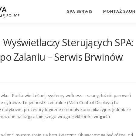
WA
SPA SERWIS
MONTAŻ SAUNY
ŁEJ POLSCE
 Wyświetlaczy Sterujących SPA:
po Zalaniu – Serwis Brwinów
ówku i Podkowie Leśnej, systemy wellness – sauny, łaźnie parowe i
cyfrowe. Te jednostki centralne (Main Control Displays) to
y dotykowe, procesory logiczne i moduły komunikacyjne. Jednak ze
narażone na najgroźniejszego wroga elektroniki:
wilgoć i
 wilgoć, system staje się bezużyteczny. Objawy mogą być różne: od