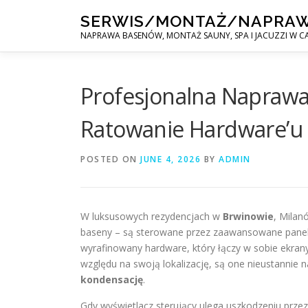
Skip
SERWIS/MONTAŻ/NAPRA
to
NAPRAWA BASENÓW, MONTAŻ SAUNY, SPA I JACUZZI W CA
content
Profesjonalna Naprawa
Ratowanie Hardware’u 
POSTED ON
JUNE 4, 2026
BY
ADMIN
W luksusowych rezydencjach w
Brwinowie
, Milan
baseny – są sterowane przez zaawansowane panele 
wyrafinowany hardware, który łączy w sobie ekran
względu na swoją lokalizację, są one nieustannie 
kondensację
.
Gdy wyświetlacz sterujący ulega uszkodzeniu przez