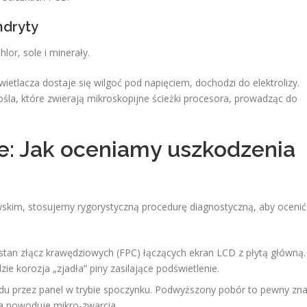
ndryty
lor, sole i minerały.
etlacza dostaje się wilgoć pod napięciem, dochodzi do elektrolizy.
ośla, które zwierają mikroskopijne ścieżki procesora, prowadząc do
te: Jak oceniamy uszkodzenia
owskim, stosujemy rygorystyczną procedurę diagnostyczną, aby ocenić
an złącz krawędziowych (FPC) łączących ekran LCD z płytą główną.
e korozja „zjadła” piny zasilające podświetlenie.
u przez panel w trybie spoczynku. Podwyższony pobór to pewny zn
a powoduje mikro-zwarcia.