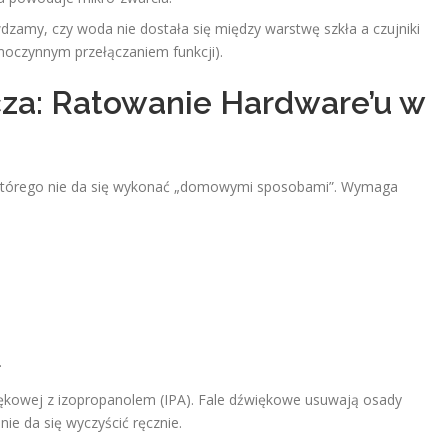
zamy, czy woda nie dostała się między warstwę szkła a czujniki
amoczynnym przełączaniem funkcji).
za: Ratowanie Hardware’u w
 którego nie da się wykonać „domowymi sposobami”. Wymaga
.
ękowej z izopropanolem (IPA). Fale dźwiękowe usuwają osady
nie da się wyczyścić ręcznie.