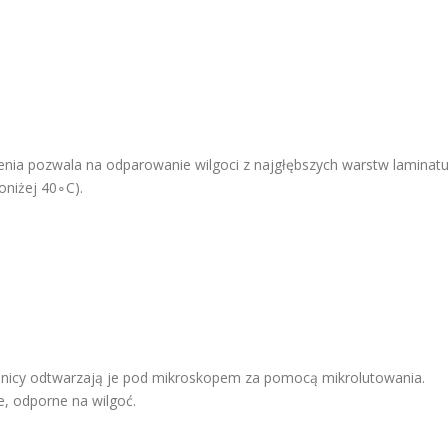
ienia pozwala na odparowanie wilgoci z najgłębszych warstw laminat
oniżej 40∘C).
echnicy odtwarzają je pod mikroskopem za pomocą mikrolutowania.
 odporne na wilgoć.