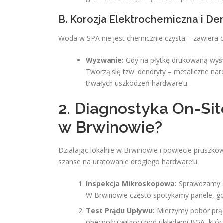
B. Korozja Elektrochemiczna i De
Woda w SPA nie jest chemicznie czysta – zawiera ch
Wyzwanie:
Gdy na płytkę drukowaną wyświ
Tworzą się tzw. dendryty – metaliczne nar
trwałych uszkodzeń hardware’u.
2. Diagnostyka On-Si
w Brwinowie?
Działając lokalnie w Brwinowie i powiecie pruszk
szanse na uratowanie drogiego hardware’u:
Inspekcja Mikroskopowa:
Sprawdzamy st
W Brwinowie często spotykamy panele, gdzi
Test Prądu Upływu:
Mierzymy pobór prąd
obecności wilgoci pod układami BGA, któr