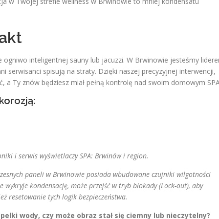
a w Twojej strefie wellness w Brwinowie to mniej kondensatu
akt
 ogniwo inteligentnej sauny lub jacuzzi. W Brwinowie jesteśmy lider
serwisanci spisują na straty. Dzięki naszej precyzyjnej interwencji,
ść, a Ty znów będziesz miał pełną kontrolę nad swoim domowym SPA
korozją:
iki i serwis wyświetlaczy SPA: Brwinów i region.
oczesnych paneli w Brwinowie posiada wbudowane czujniki wilgotności
 wykryje kondensację, może przejść w tryb blokady (Lock-out), aby
eż resetowanie tych logik bezpieczeństwa.
elki wody, czy może obraz stał się ciemny lub nieczytelny?