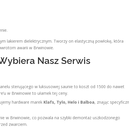
nie.
ym lakierem dielektrycznym. Tworzy on elastyczną powłokę, która
nawrotom awarii w Brwinowie.
Wybiera Nasz Serwis
nelu sterującego w luksusowej saunie to koszt od 1500 do nawet
e’u w Brwinowie to ułamek tej ceny.
ujemy hardware marek
Klafs, Tylo, Helo i Balboa
, znając specyficz
nie w Brwinowie, co pozwala na szybki demontaż uszkodzonego
przed zwarciem.