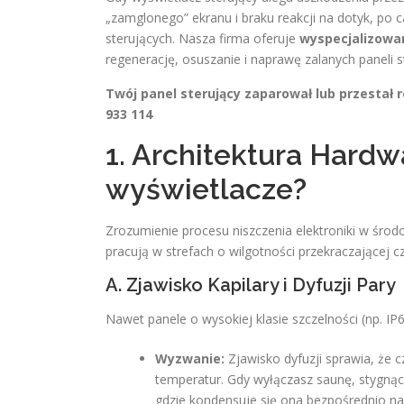
„zamglonego” ekranu i braku reakcji na dotyk, po 
sterujących. Nasza firma oferuje
wyspecjalizowa
regenerację, osuszanie i naprawę zalanych paneli 
Twój panel sterujący zaparował lub przestał 
933 114
1. Architektura Hardw
wyświetlacze?
Zrozumienie procesu niszczenia elektroniki w śro
pracują w strefach o wilgotności przekraczającej 
A. Zjawisko Kapilary i Dyfuzji Pary
Nawet panele o wysokiej klasie szczelności (np. IP
Wyzwanie:
Zjawisko dyfuzji sprawia, że 
temperatur. Gdy wyłączasz saunę, stygną
gdzie kondensuje się ona bezpośrednio na