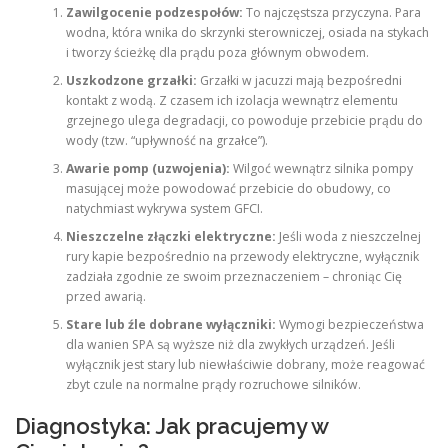
Zawilgocenie podzespołów:
To najczęstsza przyczyna. Para
wodna, która wnika do skrzynki sterowniczej, osiada na stykach
i tworzy ścieżkę dla prądu poza głównym obwodem.
Uszkodzone grzałki:
Grzałki w jacuzzi mają bezpośredni
kontakt z wodą. Z czasem ich izolacja wewnątrz elementu
grzejnego ulega degradacji, co powoduje przebicie prądu do
wody (tzw. “upływność na grzałce”).
Awarie pomp (uzwojenia):
Wilgoć wewnątrz silnika pompy
masującej może powodować przebicie do obudowy, co
natychmiast wykrywa system GFCI.
Nieszczelne złączki elektryczne:
Jeśli woda z nieszczelnej
rury kapie bezpośrednio na przewody elektryczne, wyłącznik
zadziała zgodnie ze swoim przeznaczeniem – chroniąc Cię
przed awarią.
Stare lub źle dobrane wyłączniki:
Wymogi bezpieczeństwa
dla wanien SPA są wyższe niż dla zwykłych urządzeń. Jeśli
wyłącznik jest stary lub niewłaściwie dobrany, może reagować
zbyt czule na normalne prądy rozruchowe silników.
Diagnostyka: Jak pracujemy w