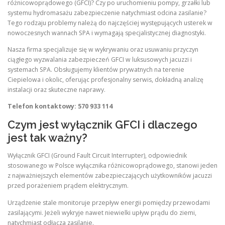
różnicowoprądowego (GFCI)? Czy po uruchomieniu pompy, grzałki lub
systemu hydromasażu zabezpieczenie natychmiast odcina zasilanie?
Tego rodzaju problemy należą do najczęściej występujących usterek w
nowoczesnych wannach SPA i wymagają specjalistycznej diagnostyki.
Nasza firma specjalizuje się w wykrywaniu oraz usuwaniu przyczyn
ciągłego wyzwalania zabezpieczeń GFCI w luksusowych jacuzzi i
systemach SPA. Obsługujemy klientów prywatnych na terenie
Ciepielowa i okolic, oferując profesjonalny serwis, dokładną analizę
instalacji oraz skuteczne naprawy.
Telefon kontaktowy: 570 933 114
Czym jest wyłącznik GFCI i dlaczego
jest tak ważny?
Wyłącznik GFCI (Ground Fault Circuit Interrupter), odpowiednik
stosowanego w Polsce wyłącznika różnicowoprądowego, stanowi jeden
z najważniejszych elementów zabezpieczających użytkowników jacuzzi
przed porażeniem prądem elektrycznym.
Urządzenie stale monitoruje przepływ energii pomiędzy przewodami
zasilającymi. Jeżeli wykryje nawet niewielki upływ prądu do ziemi,
natychmiast odłącza zasilanie.