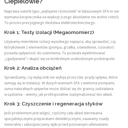
Ciepielowie?
Naprawa usterki typu „wybijanie różnicówki” w luksusowym SPA to nie
wymiana bezpiecznika na większy (czego absolutnie nie wolno robić!).
To proces precyzyjnego śledztwa elektrotechnicznego.
Krok 1: Testy izolacji (Megaomomierz)
Używamy mierników izolacji wysokiego napięcia, aby sprawdzić, czy
którykolwiek z elementów (pompa, grzałka, oświetlenie, ozonator)
posiada upływność do uziemienia. To pozwala wyeliminować
„zgadywanie” i skupić się na konkretnym uszkodzonym podzespole.
Krok 2: Analiza obciążeń
Sprawdzamy, czy wyłącznik nie wybija przez tzw. prądy upływu, które
sumują się w instalacji. W dużych wannach SPA z wieloma pompami,
suma naturalnych upływów może zbliżać się do granicy zadziałania
urządzenia – wiemy, jak profesjonalnie zoptymalizować ten układ.
Krok 3: Czyszczenie i regeneracja styków
Jeśli problemem jest wilgoć, czyścimy cały układ sterowania
specjalistycznymi preparatami dielektrycznymi, usuwamy osady
mineralne i zabezpieczamy styki przed ponownym utlenianiem.