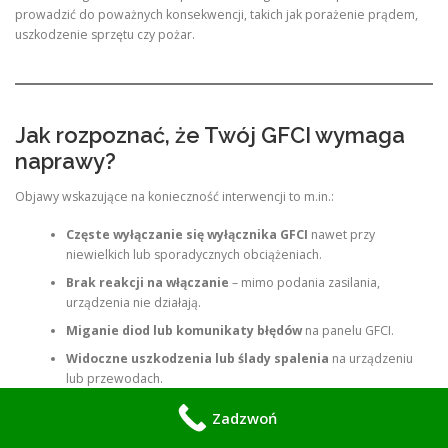
prowadzić do poważnych konsekwencji, takich jak porażenie prądem,
uszkodzenie sprzętu czy pożar.
Jak rozpoznać, że Twój GFCI wymaga
naprawy?
Objawy wskazujące na konieczność interwencji to m.in.:
Częste wyłączanie się wyłącznika GFCI
nawet przy
niewielkich lub sporadycznych obciążeniach.
Brak reakcji na włączanie
– mimo podania zasilania,
urządzenia nie działają.
Miganie diod lub komunikaty błędów
na panelu GFCI.
Widoczne uszkodzenia lub ślady spalenia
na urządzeniu
lub przewodach.
Zaniki napięcia
lub migotanie światła w oświetleniu spa.
Zadzwoń
Podczas prób wyzwolenia
wyłącznika, nieprawidłowe