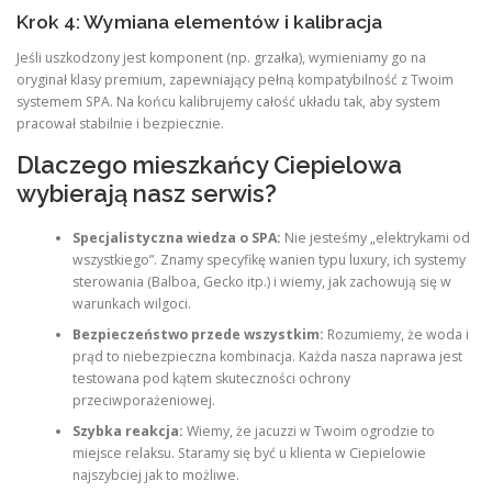
Krok 4: Wymiana elementów i kalibracja
Jeśli uszkodzony jest komponent (np. grzałka), wymieniamy go na
oryginał klasy premium, zapewniający pełną kompatybilność z Twoim
systemem SPA. Na końcu kalibrujemy całość układu tak, aby system
pracował stabilnie i bezpiecznie.
Dlaczego mieszkańcy Ciepielowa
wybierają nasz serwis?
Specjalistyczna wiedza o SPA:
Nie jesteśmy „elektrykami od
wszystkiego”. Znamy specyfikę wanien typu luxury, ich systemy
sterowania (Balboa, Gecko itp.) i wiemy, jak zachowują się w
warunkach wilgoci.
Bezpieczeństwo przede wszystkim:
Rozumiemy, że woda i
prąd to niebezpieczna kombinacja. Każda nasza naprawa jest
testowana pod kątem skuteczności ochrony
przeciwporażeniowej.
Szybka reakcja:
Wiemy, że jacuzzi w Twoim ogrodzie to
miejsce relaksu. Staramy się być u klienta w Ciepielowie
najszybciej jak to możliwe.