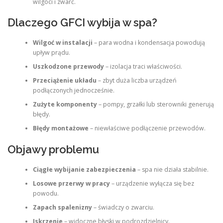
wilgoci i zwarć.
Dlaczego GFCI wybija w spa?
Wilgoć w instalacji
– para wodna i kondensacja powodują
upływ prądu.
Uszkodzone przewody
– izolacja traci właściwości.
Przeciążenie układu
– zbyt duża liczba urządzeń
podłączonych jednocześnie.
Zużyte komponenty
– pompy, grzałki lub sterowniki generują
błędy.
Błędy montażowe
– niewłaściwe podłączenie przewodów.
Objawy problemu
Ciągłe wybijanie zabezpieczenia
– spa nie działa stabilnie.
Losowe przerwy w pracy
– urządzenie wyłącza się bez
powodu.
Zapach spalenizny
– świadczy o zwarciu.
Iskrzenie
– widoczne błyski w podrozdzielnicy.