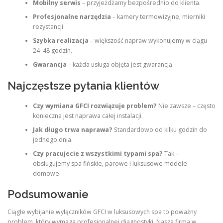
Mobilny serwis
– przyjeżdżamy bezpośrednio do klienta.
Profesjonalne narzędzia
– kamery termowizyjne, mierniki
rezystancji.
Szybka realizacja
– większość napraw wykonujemy w ciągu
24–48 godzin.
Gwarancja
– każda usługa objęta jest gwarancją.
Najczęstsze pytania klientów
Czy wymiana GFCI rozwiązuje problem?
Nie zawsze – często
konieczna jest naprawa całej instalacji.
Jak długo trwa naprawa?
Standardowo od kilku godzin do
jednego dnia.
Czy pracujecie z wszystkimi typami spa?
Tak –
obsługujemy spa fińskie, parowe i luksusowe modele
domowe.
Podsumowanie
Ciągłe wybijanie wyłączników GFCI w luksusowych spa to poważny
problem, który wymaga profesjonalnej diagnostyki. Nasza firma w