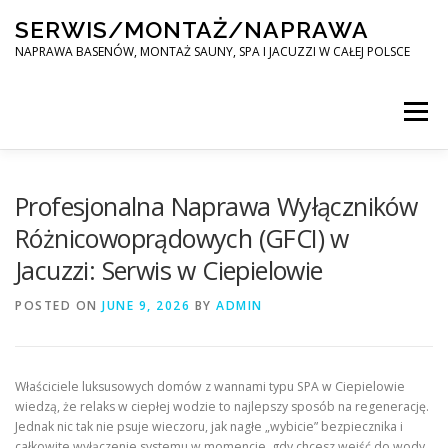
Skip
SERWIS/MONTAŻ/NAPRAWA
to
content
NAPRAWA BASENÓW, MONTAŻ SAUNY, SPA I JACUZZI W CAŁEJ POLSCE
Menu
SPA SERWIS
Profesjonalna Naprawa Wyłączników
Różnicowoprądowych (GFCI) w
Jacuzzi: Serwis w Ciepielowie
MONTAŻ SAUNY, SPA, JACUZI W CAŁEJ POLSCE
POSTED ON
JUNE 9, 2026
BY
ADMIN
KONTAKT
Właściciele luksusowych domów z wannami typu SPA w Ciepielowie
wiedzą, że relaks w ciepłej wodzie to najlepszy sposób na regenerację.
Jednak nic tak nie psuje wieczoru, jak nagłe „wybicie” bezpiecznika i
całkowite wyłączenie systemu w momencie, gdy chcesz wejść do wody.