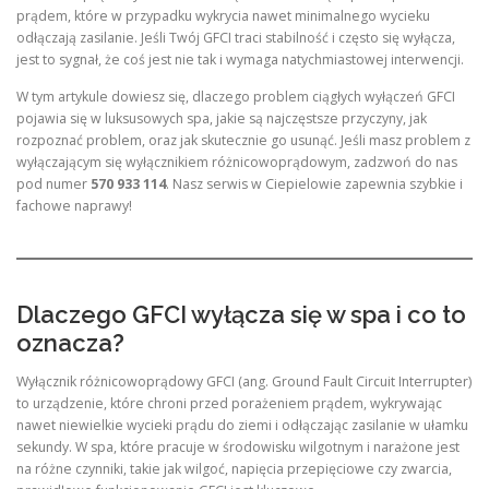
prądem, które w przypadku wykrycia nawet minimalnego wycieku
odłączają zasilanie. Jeśli Twój GFCI traci stabilność i często się wyłącza,
jest to sygnał, że coś jest nie tak i wymaga natychmiastowej interwencji.
W tym artykule dowiesz się, dlaczego problem ciągłych wyłączeń GFCI
pojawia się w luksusowych spa, jakie są najczęstsze przyczyny, jak
rozpoznać problem, oraz jak skutecznie go usunąć. Jeśli masz problem z
wyłączającym się wyłącznikiem różnicowoprądowym, zadzwoń do nas
pod numer
570 933 114
. Nasz serwis w Ciepielowie zapewnia szybkie i
fachowe naprawy!
Dlaczego GFCI wyłącza się w spa i co to
oznacza?
Wyłącznik różnicowoprądowy GFCI (ang. Ground Fault Circuit Interrupter)
to urządzenie, które chroni przed porażeniem prądem, wykrywając
nawet niewielkie wycieki prądu do ziemi i odłączając zasilanie w ułamku
sekundy. W spa, które pracuje w środowisku wilgotnym i narażone jest
na różne czynniki, takie jak wilgoć, napięcia przepięciowe czy zwarcia,