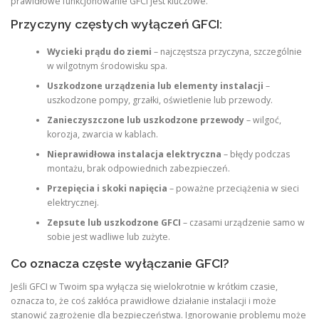
prawidłowe funkcjonowanie GFCI jest kluczowe.
Przyczyny częstych wyłączeń GFCI:
Wycieki prądu do ziemi
– najczęstsza przyczyna, szczególnie
w wilgotnym środowisku spa.
Uszkodzone urządzenia lub elementy instalacji
–
uszkodzone pompy, grzałki, oświetlenie lub przewody.
Zanieczyszczone lub uszkodzone przewody
– wilgoć,
korozja, zwarcia w kablach.
Nieprawidłowa instalacja elektryczna
– błędy podczas
montażu, brak odpowiednich zabezpieczeń.
Przepięcia i skoki napięcia
– poważne przeciążenia w sieci
elektrycznej.
Zepsute lub uszkodzone GFCI
– czasami urządzenie samo w
sobie jest wadliwe lub zużyte.
Co oznacza częste wyłączanie GFCI?
Jeśli GFCI w Twoim spa wyłącza się wielokrotnie w krótkim czasie,
oznacza to, że coś zakłóca prawidłowe działanie instalacji i może
stanowić zagrożenie dla bezpieczeństwa. Ignorowanie problemu może