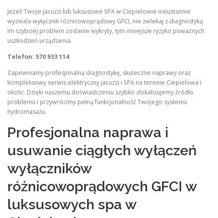
Jeżeli Twoje jacuzzi lub luksusowe SPA w Ciepielowie nieustannie
wyzwala wyłącznik różnicowoprądowy GFCI, nie zwlekaj z diagnostyką.
Im szybciej problem zostanie wykryty, tym mniejsze ryzyko poważnych
uszkodzeń urządzenia.
Telefon: 570 933 114
Zapewniamy profesjonalną diagnostykę, skuteczne naprawy oraz
kompleksowy serwis elektryczny jacuzzi i SPA na terenie Ciepielowa i
okolic. Dzięki naszemu doświadczeniu szybko zlokalizujemy źródło
problemu i przywrócimy pełną funkcjonalność Twojego systemu
hydromasażu.
Profesjonalna naprawa i
usuwanie ciągłych wyłączeń
wyłączników
różnicowoprądowych GFCI w
luksusowych spa w