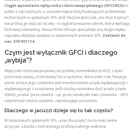
Ciągłe wyzwalanie wyłącznika różnicowoprądowego (GFCI/RCD)
to
jeden z najczęstszych, a zarazem najbardziej frustrujących problemów
technicznych w systemach SPA. Jeśli Twój bezpiecznik „nie chce trzymać”,
nie próbuj go włączać na siłę – to sygnał poważnej usterki, która wymaga
fachowej interwencji. Nasza firma oferuje specjalistyczną diagnostykę i
naprawę układów zasilania w luksusowych wannach SPA.
Zadzwoń do
nas: 570 933 114.
Czym jest wyłącznik GFCI i dlaczego
„wybija”?
Wyłącznik różnicowoprądowy (w polskiej nomenklaturze RCD, często
potocznie zwany „różnicówką”) to urządzenie, które pełni rolę Twojego
anioła stróża. Jego zadaniem jest monitorowanie prądu wpływającego i
wypływającego z urządzenia. Jeśli choćby minimalna ilość prądu (rzędu
30mA) „ucieka” poza obwód – np. przez wodę lub ciało człowieka – GFCI
natychmiast odcina zasilanie, zapobiegając porażeniu.
Dlaczego w jacuzzi dzieje się to tak często?
W luksusowych systemach SPA „ucieczka prądu” może mieć wiele
przyczyn, a każda z nich wymaga profesjonalnego wykrycia: