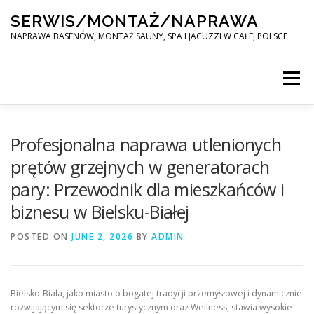
Skip
SERWIS/MONTAŻ/NAPRAWA
to
content
NAPRAWA BASENÓW, MONTAŻ SAUNY, SPA I JACUZZI W CAŁEJ POLSCE
Menu
SPA SERWIS
Profesjonalna naprawa utlenionych
prętów grzejnych w generatorach
pary: Przewodnik dla mieszkańców i
MONTAŻ SAUNY, SPA, JACUZI W CAŁEJ POLSCE
biznesu w Bielsku-Białej
POSTED ON
KONTAKT
JUNE 2, 2026
BY
ADMIN
Bielsko-Biała, jako miasto o bogatej tradycji przemysłowej i dynamicznie
rozwijającym się sektorze turystycznym oraz Wellness, stawia wysokie