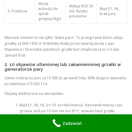
Woda
Wybija RCD 30
wchodzi do
Błąd E1, HE,
5. Przebicie
mA. Ryzyko
spirali
brak pary
porażenia
grzejnej MgO
Wniosek: Kamień to nie tylko “słaba para”. To przegrzanie które zabija
grzałkę za 600-1400 zł. W Bielsku-Białej przez twardą wodę z ujęć
Wapienica i Straconka żywotność grzałki bez zmiękczacza to 2-3 lata
zamiast 8 lat.
2. 10 objawów utlenionej lub zakamienionej grzałki w
generatorze pary
Zanim rozkręcisz piec za 15 000 zł, sprawdź listę. 90% diagnoz stawiamy
po telefonie 570 933 114.
Objawy elektryczne na sterowniku:
Błąd E1, HE, HL, Err 01 na Helo/Harvia. Sterownik mierzy czas
grzania. Jeśli po 10 min nie ma 95°C, wywala błąd grzałki.
Wyrzuca różnicówkę RCD po 3 minutach pracy. Przebicie grzałki
Zadzwoń
do masy. Izolacja MgO nasiąkła wodą przez wżer.