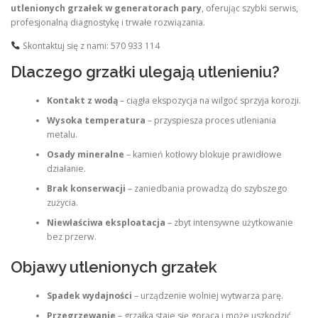
utlenionych grzałek w generatorach pary
, oferując szybki serwis,
profesjonalną diagnostykę i trwałe rozwiązania.
Skontaktuj się z nami: 570 933 114
Dlaczego grzałki ulegają utlenieniu?
Kontakt z wodą
– ciągła ekspozycja na wilgoć sprzyja korozji.
Wysoka temperatura
– przyspiesza proces utleniania
metalu.
Osady mineralne
– kamień kotłowy blokuje prawidłowe
działanie.
Brak konserwacji
– zaniedbania prowadzą do szybszego
zużycia.
Niewłaściwa eksploatacja
– zbyt intensywne użytkowanie
bez przerw.
Objawy utlenionych grzałek
Spadek wydajności
– urządzenie wolniej wytwarza parę.
Przegrzewanie
– grzałka staje się gorąca i może uszkodzić