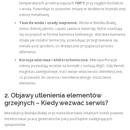
temperaturach przekraczających
100°C
przy ciągłym kontakcie
z wodą. Powoduje to powolne zmiany w strukturze krystalicznej
osłony metalowej.
Twarda woda i osady wapienne:
Woda w Bielsku-Białej,
mimo dobrej jakości, często zawiera minerały, które osadzają
się na prętach w formie kamienia kotłowego. Warstwa kamienia
działa jak izolator termiczny, powodując przegrzewanie się
metalu pod spodem, co drastycznie przyspiesza proces
utleniania.
Korozja wżerowa i elektrochemiczna:
Mikroperforacje
osłony pozwalają wodzie na kontakt z izolacją MgO. Gdy tlenek
magnezu zawilgotnieje, traci swoje właściwości dielektryczne,
co prowadzi do zwarcia i nieodwracalnego zniszczenia
elementu.
2. Objawy utlenienia elementów
grzejnych – Kiedy wezwać serwis?
Mieszkańcy Bielska-Białej oraz menedżerowie lokalnych hoteli powinni
monitorować pracę generatorów pary pod kątem następujących
symptomów: