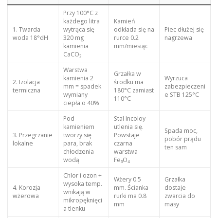
Przy 100°C z
każdego litra
Kamień
1. Twarda
wytrąca się
odkłada się na
Piec dłużej się
woda 18°dH
320 mg
rurce 0.2
nagrzewa
kamienia
mm/miesiąc
CaCO₃
Warstwa
Grzałka w
kamienia 2
Wyrzuca
2. Izolacja
środku ma
mm = spadek
zabezpieczeni
termiczna
180°C zamiast
wymiany
e STB 125°C
110°C
ciepła o 40%
Pod
Stal Incoloy
kamieniem
utlenia się.
Spada moc,
3. Przegrzanie
tworzy się
Powstaje
pobór prądu
lokalne
para, brak
czarna
ten sam
chłodzenia
warstwa
wodą
Fe₃O₄
Chlor i ozon +
Wżery 0.5
Grzałka
wysoka temp.
4. Korozja
mm. Ścianka
dostaje
wnikają w
wżerowa
rurki ma 0.8
zwarcia do
mikropęknięci
mm
masy
a tlenku