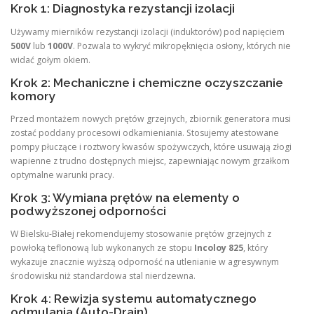
Krok 1: Diagnostyka rezystancji izolacji
Używamy mierników rezystancji izolacji (induktorów) pod napięciem
500V
lub
1000V
. Pozwala to wykryć mikropęknięcia osłony, których nie
widać gołym okiem.
Krok 2: Mechaniczne i chemiczne oczyszczanie
komory
Przed montażem nowych prętów grzejnych, zbiornik generatora musi
zostać poddany procesowi odkamieniania. Stosujemy atestowane
pompy płuczące i roztwory kwasów spożywczych, które usuwają złogi
wapienne z trudno dostępnych miejsc, zapewniając nowym grzałkom
optymalne warunki pracy.
Krok 3: Wymiana prętów na elementy o
podwyższonej odporności
W Bielsku-Białej rekomendujemy stosowanie prętów grzejnych z
powłoką teflonową lub wykonanych ze stopu
Incoloy 825
, który
wykazuje znacznie wyższą odporność na utlenianie w agresywnym
środowisku niż standardowa stal nierdzewna.
Krok 4: Rewizja systemu automatycznego
odmulania (Auto-Drain)