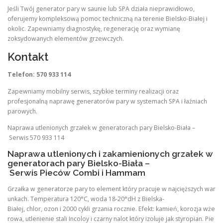
Jeśli Twój generator pary w saunie lub SPA działa nieprawidłowo,
oferujemy kompleksową pomoc techniczną na terenie Bielsko-Białej i
okolic. Zapewniamy diagnostykę, regenerację oraz wymianę
zoksydowanych elementów grzewczych.
Kontakt
Telefon: 570 933 114
Zapewniamy mobilny serwis, szybkie terminy realizacji oraz
profesjonalną naprawę generatorów pary w systemach SPA i łaźniach
parowych.
Naprawa utlenionych grzałek w generatorach pary Bielsko-Biała –
Serwis 570 933 114
Naprawa utlenionych i zakamienionych grzałek w
generatorach pary Bielsko-Biała –
Serwis Pieców Combi i Hammam
Grzałka w generatorze pary to element który pracuje w najcięższych war
unkach. Temperatura 120°C, woda 18-20°dH z Bielska-
Białej, chlor, ozon i 2000 cykli grzania rocznie. Efekt: kamień, korozja wże
rowa, utlenienie stali Incoloy i czarny nalot który izoluje jak styropian. Pie