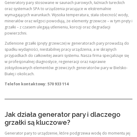
Generatory pary stosowane w saunach parowych, łaźniach tureckich
oraz systemach SPA to urządzenia pracujące w ekstremalnie
wymagających warunkach. Wysoka temperatura, stała obecność wody,
minerałów oraz wilgoci powodują, że elementy grzewcze – w tym pręty i
grzałki – z czasem ulegają utlenieniu, korozji oraz degradacji
powierzchni.
Zutlenione grzałki (pręty grzewcze) w generatorach pary prowadzą do
spadku wydajności, niestabilnej pracy urządzenia, a w skrajnych
przypadkach do całkowitej awarii systemu. Nasza firma specjalizuje się
w profesjonalnej diagnostyce, regeneracji oraz naprawie
zoksydowanych elementów grzewczych generatorów pary w Bielsko-
Białej i okolicach.
Telefon kontaktowy: 570 933 114
Jak działa generator pary i dlaczego
grzałki są kluczowe?
Generator pary to urządzenie, które podgrzewa wodę do momentu jej