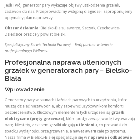
Jeśli Twój generator pary wykazuje objawy uszkodzenia grzałek,
zadzwoń do nas. Przeprowadzimy wstępną diagnozę i zaproponujemy
optymalny plan naprawczy.
Obszar działania:
Bielsko-Biała, Jaworze, Szczyrk, Czechowice-
Dziedzice oraz cały powiat bielski.
Specjalistyczny Serwis Techniki Parowej – Twój partner w świecie
profesjonalnego Wellness.
Profesjonalna naprawa utlenionych
grzałek w generatorach pary – Bielsko-
Biała
Wprowadzenie
Generatory pary w saunach i łaźniach parowych to urządzenia, które
muszą działać niezawodnie, aby zapewnić użytkownikom komfort i
bezpieczeństwo. Kluczowym elementem tych urządzeń są
grzałki
elektryczne (pręty grzewcze)
, które podgrzewają wodę i wytwarzają
parę. Niestety, z czasem grzałki ulegają
utlenieniu
, co prowadzi do
spadku wydajności, przegrzewania, a nawet awarii całego systemu.
Nasza firma w Bielsku-Białej specjalizuje się w
naprawie i odbudowie