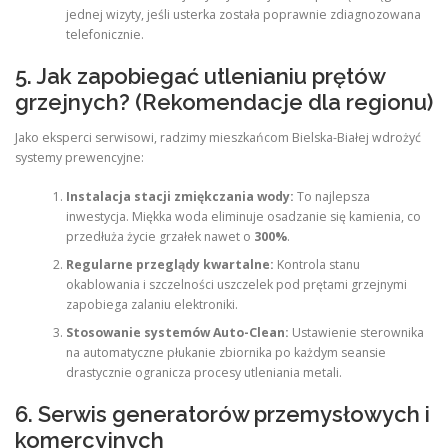
jednej wizyty, jeśli usterka została poprawnie zdiagnozowana
telefonicznie.
5. Jak zapobiegać utlenianiu prętów
grzejnych? (Rekomendacje dla regionu)
Jako eksperci serwisowi, radzimy mieszkańcom Bielska-Białej wdrożyć
systemy prewencyjne:
Instalacja stacji zmiękczania wody:
To najlepsza
inwestycja. Miękka woda eliminuje osadzanie się kamienia, co
przedłuża życie grzałek nawet o
300%
.
Regularne przeglądy kwartalne:
Kontrola stanu
okablowania i szczelności uszczelek pod prętami grzejnymi
zapobiega zalaniu elektroniki.
Stosowanie systemów Auto-Clean:
Ustawienie sterownika
na automatyczne płukanie zbiornika po każdym seansie
drastycznie ogranicza procesy utleniania metali.
6. Serwis generatorów przemysłowych i
komercyjnych