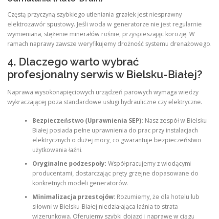
Częstą przyczyną szybkiego utleniania grzałek jest niesprawny
elektrozawór spustowy. Jeśli woda w generatorze nie jest regularnie
wymieniana, stężenie minerałów rośnie, przyspieszając korozję. W
ramach naprawy zawsze weryfikujemy drożność systemu drenażowego.
4. Dlaczego warto wybrać
profesjonalny serwis w Bielsku-Białej?
Naprawa wysokonapięciowych urządzeń parowych wymaga wiedzy
wykraczającej poza standardowe usługi hydrauliczne czy elektryczne.
Bezpieczeństwo (Uprawnienia SEP):
Nasz zespół w Bielsku-
Białej posiada pełne uprawnienia do prac przy instalacjach
elektrycznych o dużej mocy, co gwarantuje bezpieczeństwo
użytkowania łaźni.
Oryginalne podzespoły:
Współpracujemy z wiodącymi
producentami, dostarczając pręty grzejne dopasowane do
konkretnych modeli generatorów.
Minimalizacja przestojów:
Rozumiemy, że dla hotelu lub
siłowni w Bielsku-Białej niedziałająca łaźnia to strata
wizerunkowa. Oferujemy szybki dojazd i naprawę w ciągu