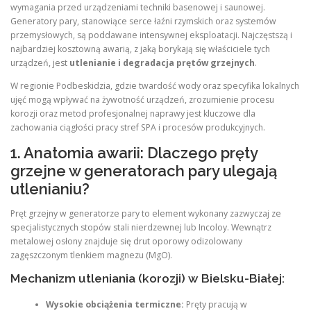
wymagania przed urządzeniami techniki basenowej i saunowej.
Generatory pary, stanowiące serce łaźni rzymskich oraz systemów
przemysłowych, są poddawane intensywnej eksploatacji. Najczęstszą i
najbardziej kosztowną awarią, z jaką borykają się właściciele tych
urządzeń, jest
utlenianie i degradacja prętów grzejnych
.
W regionie Podbeskidzia, gdzie twardość wody oraz specyfika lokalnych
ujęć mogą wpływać na żywotność urządzeń, zrozumienie procesu
korozji oraz metod profesjonalnej naprawy jest kluczowe dla
zachowania ciągłości pracy stref SPA i procesów produkcyjnych.
1. Anatomia awarii: Dlaczego pręty
grzejne w generatorach pary ulegają
utlenianiu?
Pręt grzejny w generatorze pary to element wykonany zazwyczaj ze
specjalistycznych stopów stali nierdzewnej lub Incoloy. Wewnątrz
metalowej osłony znajduje się drut oporowy odizolowany
zagęszczonym tlenkiem magnezu (MgO).
Mechanizm utleniania (korozji) w Bielsku-Białej:
Wysokie obciążenia termiczne:
Pręty pracują w