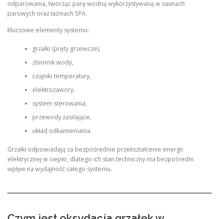
odparowania, tworząc parę wodną wykorzystywaną w saunach
parowych oraz łaźniach SPA.
Kluczowe elementy systemu:
grzałki (pręty grzewcze),
zbiornik wody,
czujniki temperatury,
elektrozawory,
system sterowania,
przewody zasilające,
układ odkamieniania.
Grzałki odpowiadają za bezpośrednie przekształcenie energii
elektrycznej w ciepło, dlatego ich stan techniczny ma bezpośredni
wpływ na wydajność całego systemu.
Czym jest oksydacja grzałek w