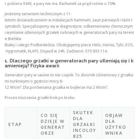
c pobiera 9 kW, a pary nie ma. Rachunek za prąd rośnie o 70%.
Jesteśmy serwisem technicznym z 11-
letnim doświadczeniem w instalacjach hammam, saun parowych i łaźni r
zymskich. Specjalizujemy się w diagnostyce, odkamienianiu chemicznym
i wymianie utlenionych grzałek rurkowych w generatorach pary na tereni
e Bielska-
Białej i całego Podbeskidzia. Obsługujemy piece Helo, Harvia, Tylö, EOS,
Hygromatik, KLAFS. Dojazd w 24h. Zadzwoń: 570 933 114.
1. Dlaczego grzałki w generatorach pary utleniają się i k
amienieją? Fizyka awarii
Generator pary w saunie to nie czajnik. To zbiornik ciśnieniowy z grzałka
mi nurkowymi o gęstości mocy 8-
12 W/cm². Dla porównania grzałka w bojlerze ma 2 W/cm².
Proces niszczenia grzałki krok po kroku:
SKUTEK
CO SIĘ
OBJAW
DLA
DZIEJE W
DLA
ETAP
GRZAŁKI
GENERAT
UŻYTKO
INCOLOY
ORZE
WNIKA
825