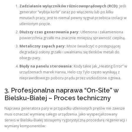
Zadziałanie wyłączników różnicowoprądowych (RCD):
Jeśli
generator “wybija korki” zaraz po włączeniu lub po kilku
minutach pracy, jest to niemal pewny sygnał przebicia izolacji w
utlenionym pręcie.
Dłuższy czas generowania pary:
Utleniona i zakamieniona
powierzchnia grzałki ma znacznie mniejszą sprawność cieplną.
Metaliczny zapach pary:
Może świadczyć o postępującej
degradacji osłony grzałki i uwalnianiu się tlenków metali do
obiegu pary.
Błędy na panelu sterowania:
Kody takie jak „Heating Error” w
urządzeniach marek Harvia, Helo czy Tylo często wynikają z
nieprawidłowego poboru prądu przez uszkodzone ogniwa.
3. Profesjonalna naprawa “On-Site” w
Bielsku-Białej – Proces techniczny
Naprawa generatora pary w przypadku utlenionych prętów nie zawsze
musi oznaczać wymianę całego urządzenia. Jako wyspecjalizowany
serwis w Bielsku-Białej stosujemy rygorystyczną procedurę regeneracji i
wymiany komponentów: