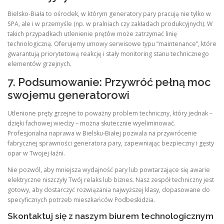
Bielsko-Biała to ośrodek, w którym generatory pary pracują nie tylko w
SPA, ale i w przemyśle (np. w pralniach czy zakładach produkcyjnych). W
takich przypadkach utlenienie prętów może zatrzymać linię
technologiczną. Oferujemy umowy serwisowe typu “maintenance”, które
gwarantują priorytetową reakcję i stały monitoring stanu technicznego
elementów grzejnych.
7. Podsumowanie: Przywróć pełną moc
swojemu generatorowi
Utlenione pręty grzejne to poważny problem techniczny, który jednak –
dzięki fachowej wiedzy – można skutecznie wyeliminować.
Profesjonalna naprawa w Bielsku-Białej pozwala na przywrócenie
fabrycznej sprawności generatora pary, zapewniając bezpieczny i gęsty
opar w Twojej łaźni.
Nie pozwól, aby mniejsza wydajność pary lub powtarzające się awarie
elektryczne niszczyły Twój relaks lub biznes. Nasz zespół techniczny jest
gotowy, aby dostarczyć rozwiązania najwyższej klasy, dopasowane do
specyficznych potrzeb mieszkańców Podbeskidzia.
Skontaktuj się z naszym biurem technologicznym