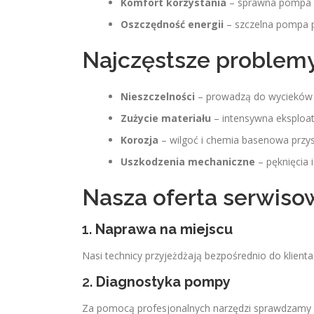
Komfort korzystania
– sprawna pompa z
Oszczędność energii
– szczelna pompa p
Najczęstsze problemy
Nieszczelności
– prowadzą do wycieków w
Zużycie materiału
– intensywna eksploat
Korozja
– wilgoć i chemia basenowa przys
Uszkodzenia mechaniczne
– pęknięcia 
Nasza oferta serwiso
1.
Naprawa na miejscu
Nasi technicy przyjeżdżają bezpośrednio do klien
2.
Diagnostyka pompy
Za pomocą profesjonalnych narzędzi sprawdzamy st