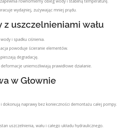
apewnia równomierny obieg wody i stabilną temperaturę.
racuje wydajniej, zużywając mniej prądu.
 z uszczelnieniami wału
ody i spadku ciśnienia.
acja powoduje ścieranie elementów.
pieszają degradację.
i deformacje uniemożliwiają prawidłowe działanie.
wa w Głownie
ta i dokonują naprawy bez konieczności demontażu całej pompy.
an uszczelnienia, wału i całego układu hydraulicznego.