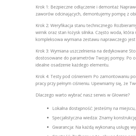
Krok 1: Bezpieczne odłączenie i demontaż Naprawę
zaworów odcinających, demontujemy pompę z obie
Krok 2: Weryfikacja stanu technicznego Rozbieram
wirnik oraz stan łożysk silnika. Często woda, która
kompleksowa wymiana zestawu naprawczego jest 
Krok 3: Wymiana uszczelnienia na dedykowane Stos
dostosowane do parametrów Twojej pompy. Po ocz
idealne osadzenie każdego elementu.
Krok 4: Testy pod ciśnieniem Po zamontowaniu p
pracy przy pełnym ciśnieniu. Upewniamy się, że Two
Dlaczego warto wybrać nasz serwis w Głownie?
Lokalna dostępność: Jesteśmy na miejscu,
Specjalistyczna wiedza: Znamy konstrukc
Gwarancja: Na każdą wykonaną usługę wym