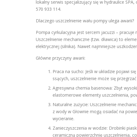
lokalny serwis specjalizujący się w hydraulice SP
570 933 114.
Dlaczego uszczelnienie wału pompy ulega awarii?
Pompa cyrkulacyjna jest sercem jacuzzi – pracuje n
Uszczelnienie mechaniczne (tzw. dławica) to elemen
elektrycznej (silnika). Nawet najmniejsze uszkod
Główne przyczyny awarii:
Praca na sucho: Jeśli w układzie pojawi s
ssących, uszczelnienie może się przegrzać 
Agresywna chemia basenowa: Zbyt wysokie 
elastomerowe elementy uszczelnienia, powo
Naturalne zużycie: Uszczelnienie mechanic
z wody w Głownie mogą osiadać na powier
wycieranie.
Zanieczyszczenia w wodzie: Drobinki piask
ceramiczną powierzchnię uszczelnienia, c