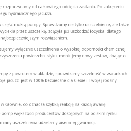
 rozpoczynamy od całkowitego odcięcia zasilania. Po zakręceniu
gu hydraulicznego jacuzzi.
y część mokrą pompy. Sprawdzamy nie tylko uszczelnienie, ale także
 wyciekła przez uszczelkę, zdążyła już uszkodzić łożyska, dlatego
najbezpieczniejszym rozwiązaniem.
ujemy wyłącznie uszczelnienia o wysokiej odporności chemicznej,
yszczeniu powierzchni styku, montujemy nowy zestaw, dbając o
ompy z powrotem w układzie, sprawdzamy szczelność w warunkach
je jacuzzi jest w 100% bezpieczne dla Ciebie i Twojej rodziny.
 w Głownie, co oznacza szybką reakcję na każdą awarię.
ję pomp większości producentów dostępnych na polskim rynku.
iany uszczelnienia udzielamy pisemnej gwarancji.