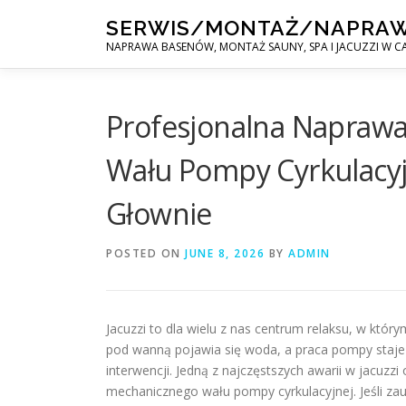
Skip
SERWIS/MONTAŻ/NAPRA
to
NAPRAWA BASENÓW, MONTAŻ SAUNY, SPA I JACUZZI W CA
content
Profesjonalna Naprawa
Wału Pompy Cyrkulacyjn
Głownie
POSTED ON
JUNE 8, 2026
BY
ADMIN
Jacuzzi to dla wielu z nas centrum relaksu, w któr
pod wanną pojawia się woda, a praca pompy staje s
interwencji. Jedną z najczęstszych awarii w jacuz
mechanicznego wału pompy cyrkulacyjnej. Jeśli zauw