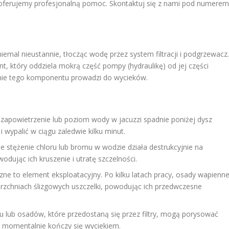
A, oferujemy profesjonalną pomoc. Skontaktuj się z nami pod numerem
iemal nieustannie, tłocząc wodę przez system filtracji i podgrzewacz.
t, który oddziela mokrą część pompy (hydraulikę) od jej części
zenie tego komponentu prowadzi do wycieków.
ię zapowietrzenie lub poziom wody w jacuzzi spadnie poniżej dysz
i wypalić w ciągu zaledwie kilku minut.
stężenie chloru lub bromu w wodzie działa destrukcyjnie na
dując ich kruszenie i utratę szczelności.
zne to element eksploatacyjny. Po kilku latach pracy, osady wapienn
zchniach ślizgowych uszczelki, powodując ich przedwczesne
u lub osadów, które przedostaną się przez filtry, mogą porysować
o momentalnie kończy się wyciekiem.