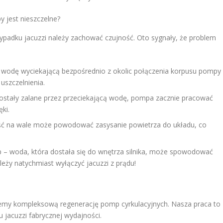
y jest nieszczelne?
ypadku jacuzzi należy zachować czujność. Oto sygnały, że problem
z wodę wyciekającą bezpośrednio z okolic połączenia korpusu pompy
 uszczelnienia.
 zostały zalane przez przeciekającą wodę, pompa zacznie pracować
ki.
ność na wale może powodować zasysanie powietrza do układu, co
p – woda, która dostała się do wnętrza silnika, może spowodować
leży natychmiast wyłączyć jacuzzi z prądu!
rujemy kompleksową regenerację pomp cyrkulacyjnych. Nasza praca to
 jacuzzi fabrycznej wydajności.