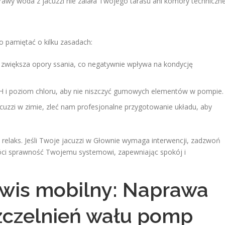
awy woda z jacuzzi nie zalała Twojego tarasu ani komory techniczne
o pamiętać o kilku zasadach:
ltr zwiększa opory ssania, co negatywnie wpływa na kondycję
H i poziom chloru, aby nie niszczyć gumowych elementów w pompie.
jacuzzi w zimie, zleć nam profesjonalne przygotowanie układu, aby
 relaks. Jeśli Twoje jacuzzi w Głownie wymaga interwencji, zadzwoń
róci sprawność Twojemu systemowi, zapewniając spokój i
rwis mobilny: Naprawa
zczelnień wału pomp