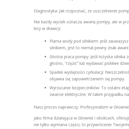
Diagnostyka: Jak rozpoznać, że uszczelnienie pomp
Nie każdy wyciek oznacza awarię pompy, ale w prz
leży w dławicy:
Plama wody pod silnikiem: Jeśli zauważys
silnikiem, jest to niemal pewny znak awarii
Głośna praca pompy: Jeśli łożyska silnika
głośno, “rzęzić” lub wydawać piskliwe dźwię
Spadek wydajności cyrkulacji: Nieszczel
objawia się zapowietrzaniem się pompy.
Wyrzucanie bezpieczników: To ostatni eta
zwarcie elektryczne. W takim przypadku na
Nasz proces naprawczy: Profesjonalizm w Głownie
Jako firma działająca w Głownie i okolicach, ofe
nie tylko wymiana części, to przywrócenie Twojemu