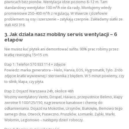
piwnicach bez pionów. Wentylacja idzie poziomo 8–12 m. Tam
standardowy wentylator 100 m³/h nie da rady. Montujemy wtedy
promieniowe 250–400 m³/h z regulacją. W Wawrze i Józefowie
problemem są osy i szerszenie – zatykają czerpnie. Zakładamy siatki ze
stali AISI 316.
3. Jak działa nasz mobilny serwis wentylacji – 6
etapów
Nie musisz kuć płytek ani demontować sufitu. 90% prac robimy przez
kratkę rewizyjną 15×15 cm.
Etap 1: Telefon 570 933 114 + zdjęcie
Powiedz: marka generatora – Helo, Harvia, EOS, Hygromatik, Tylo. Zrób
zdjęcie kratki wywiewnej i sterownika z błędem. W 5 minut powiemy, czy
to silnik, klapa, czy płyta.
Etap 2: Dojazd Warszawa 24h, okolice 48h
Wozimy wentylatory Vents, Dospel, Havaco, przepustnice Belimo, klapy
zwrotne fi 100/125/150, nagrzewnice kanałowe i chemię do
odkamieniania. Dojazd na Mokotów, Ursynów, Białołękę, Bemowo tego
samego dnia. Otwock, Piaseczno, Pruszków, Łomianki, Ząbki, Marki,
Wołomin, Legionowo – następny dzień roboczy.