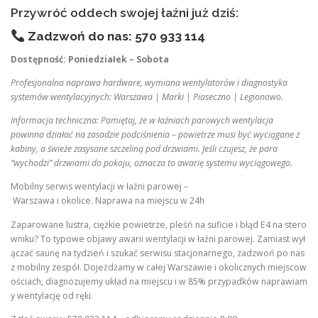
Przywróć oddech swojej łaźni już dziś:
Zadzwoń do nas: 570 933 114
Dostępność: Poniedziałek – Sobota
Profesjonalna naprawa hardware, wymiana wentylatorów i diagnostyka
systemów wentylacyjnych: Warszawa | Marki | Piaseczno | Legionowo.
Informacja techniczna: Pamiętaj, że w łaźniach parowych wentylacja
powinna działać na zasadzie podciśnienia – powietrze musi być wyciągane z
kabiny, a świeże zasysane szczeliną pod drzwiami. Jeśli czujesz, że para
“wychodzi” drzwiami do pokoju, oznacza to awarię systemu wyciągowego.
Mobilny serwis wentylacji w łaźni parowej –
Warszawa i okolice. Naprawa na miejscu w 24h
Zaparowane lustra, ciężkie powietrze, pleśń na suficie i błąd E4 na stero
wniku? To typowe objawy awarii wentylacji w łaźni parowej. Zamiast wył
ączać saunę na tydzień i szukać serwisu stacjonarnego, zadzwoń po nas
z mobilny zespół. Dojeżdżamy w całej Warszawie i okolicznych miejscow
ościach, diagnozujemy układ na miejscu i w 85% przypadków naprawiam
y wentylację od ręki.