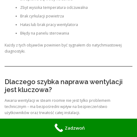
Zbyt wysoka temperatura odczuwalna
Brak cyrkulacji powietrza
Hałas lub brak pracy wentylatora
Błędy na panelu sterowania
Każdy z tych objawów powinien być sygnałem do natychmiastowej
diagnostyki.
Dlaczego szybka naprawa wentylacji
jest kluczowa?
Awaria wentylacji w steam roomie nie jest tylko problemem
technicznym – ma bezpośredni wpływ na bezpieczeństwo
użytkowników oraz trwałość całej instalacji.
Ryzyko zdrowotne
Zadzwoń
Brak odpowiedniej cyrkulacji powietrza może prowadzić do rozwoju