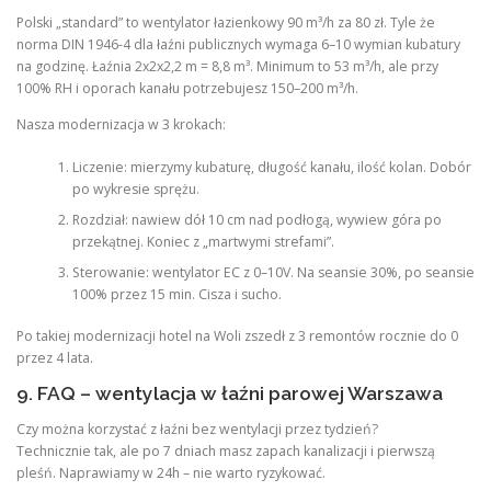
Polski „standard” to wentylator łazienkowy 90 m³/h za 80 zł. Tyle że
norma DIN 1946-4 dla łaźni publicznych wymaga 6–10 wymian kubatury
na godzinę. Łaźnia 2x2x2,2 m = 8,8 m³. Minimum to 53 m³/h, ale przy
100% RH i oporach kanału potrzebujesz 150–200 m³/h.
Nasza modernizacja w 3 krokach:
Liczenie: mierzymy kubaturę, długość kanału, ilość kolan. Dobór
po wykresie sprężu.
Rozdział: nawiew dół 10 cm nad podłogą, wywiew góra po
przekątnej. Koniec z „martwymi strefami”.
Sterowanie: wentylator EC z 0–10V. Na seansie 30%, po seansie
100% przez 15 min. Cisza i sucho.
Po takiej modernizacji hotel na Woli zszedł z 3 remontów rocznie do 0
przez 4 lata.
9. FAQ – wentylacja w łaźni parowej Warszawa
Czy można korzystać z łaźni bez wentylacji przez tydzień?
Technicznie tak, ale po 7 dniach masz zapach kanalizacji i pierwszą
pleśń. Naprawiamy w 24h – nie warto ryzykować.