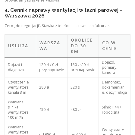
prowadzimy książkę serwisową.
4. Cennik naprawy wentylacji w łaźni parowej –
Warszawa 2026
Zero „do negocjacji”. Stawka z telefonu = stawka na fakturze.
OKOLICE
WARSZA
CO W
USŁUGA
DO 30
WA
CENIE
KM
Dojazd,
Dojazd i
120 zł / 0 zł
150 zł / 0 zł
pomiary,
diagnoza
przy naprawie
przy naprawie
kamera
Czyszczenie
Demontaż,
wentylatora i
280 zł
320 zł
odkamieniani
kanału 3 m
e, dezynfekcja
Wymiana
silnika
Silnik IP44 +
450 zł
480 zł
wentylatora
robocizna
100 m³/h
Wymiana
Wentylator +
wentylatora
od 650 zł
od 690 zł
adaptery +