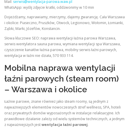
Mail:
serwis@wentylacja-parowa.waw.pl
WhatsApp: wyślij zdjęcie kratki, oddzwonimy w 10 min
Dojeżdżamy, naprawiamy, mierzymy, dajemy gwarancję. Cała Warszawa
i okolice: Piaseczno, Pruszków, Otwock, Legionowo, Wołomin, Łomianki,
Ząbki, Marki, Józefów, Konstancin.
Słowa kluczowe SEO: naprawa wentylacji łaźnia parowa Warszawa,
serwis wentylatora sauna parowa, wymiana wentylacji spa Warszawa,
czyszczenie kanałów łaźnia parowa, mobilny serwis łaźni parowych,
wentylacja w łaźni nie działa, 570 933 114.
Mobilna naprawa wentylacji
łaźni parowych (steam room)
– Warszawa i okolice
Łaźnie parowe, znane również jako steam roomy, są jednym z
najważniejszych elementów nowoczesnych stref wellness, SPA, hoteli
oraz prywatnych domów wyposażonych w instalacje relaksacyjne. Ich
prawidłowe działanie zależy od wielu systemów technicznych, a jednym
z najważniejszych jest
wentylacja łaźni parowej
.