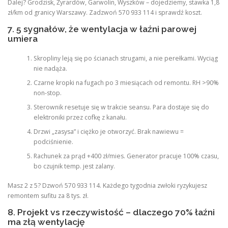
Dalej? Grodzisk, Żyrardów, Garwolin, Wyszków – dojedziemy, stawka 1,8
zł/km od granicy Warszawy. Zadzwoń 570 933 114 i sprawdź koszt.
7. 5 sygnałów, że wentylacja w łaźni parowej
umiera
Skropliny leją się po ścianach strugami, a nie perełkami. Wyciąg
nie nadąża.
Czarne kropki na fugach po 3 miesiącach od remontu. RH >90%
non-stop.
Sterownik resetuje się w trakcie seansu. Para dostaje się do
elektroniki przez cofkę z kanału.
Drzwi „zasysa” i ciężko je otworzyć. Brak nawiewu =
podciśnienie.
Rachunek za prąd +400 zł/mies. Generator pracuje 100% czasu,
bo czujnik temp. jest zalany.
Masz 2 z 5? Dzwoń 570 933 114. Każdego tygodnia zwłoki ryzykujesz
remontem sufitu za 8 tys. zł.
8. Projekt vs rzeczywistość – dlaczego 70% łaźni
ma złą wentylację