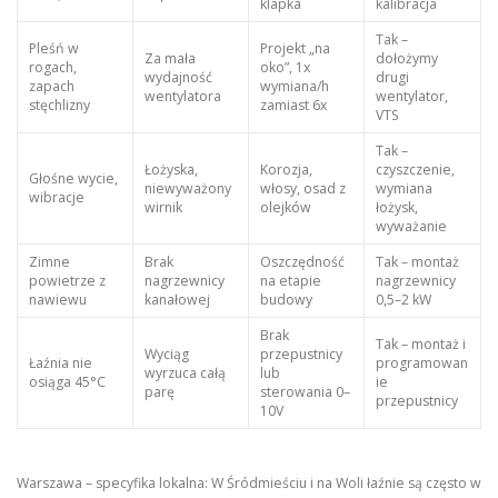
klapka
kalibracja
Tak –
Pleśń w
Projekt „na
Za mała
dołożymy
rogach,
oko”, 1x
wydajność
drugi
zapach
wymiana/h
wentylatora
wentylator,
stęchlizny
zamiast 6x
VTS
Tak –
Łożyska,
Korozja,
czyszczenie,
Głośne wycie,
niewyważony
włosy, osad z
wymiana
wibracje
wirnik
olejków
łożysk,
wyważanie
Zimne
Brak
Oszczędność
Tak – montaż
powietrze z
nagrzewnicy
na etapie
nagrzewnicy
nawiewu
kanałowej
budowy
0,5–2 kW
Brak
Tak – montaż i
Wyciąg
przepustnicy
Łaźnia nie
programowan
wyrzuca całą
lub
osiąga 45°C
ie
parę
sterowania 0–
przepustnicy
10V
Warszawa – specyfika lokalna: W Śródmieściu i na Woli łaźnie są często w