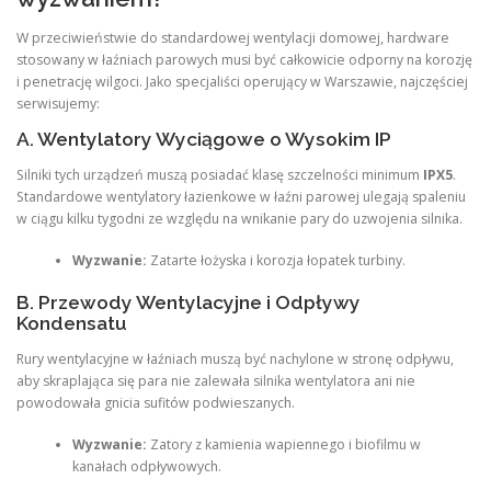
W przeciwieństwie do standardowej wentylacji domowej, hardware
stosowany w łaźniach parowych musi być całkowicie odporny na korozję
i penetrację wilgoci. Jako specjaliści operujący w Warszawie, najczęściej
serwisujemy:
A. Wentylatory Wyciągowe o Wysokim IP
Silniki tych urządzeń muszą posiadać klasę szczelności minimum
IPX5
.
Standardowe wentylatory łazienkowe w łaźni parowej ulegają spaleniu
w ciągu kilku tygodni ze względu na wnikanie pary do uzwojenia silnika.
Wyzwanie:
Zatarte łożyska i korozja łopatek turbiny.
B. Przewody Wentylacyjne i Odpływy
Kondensatu
Rury wentylacyjne w łaźniach muszą być nachylone w stronę odpływu,
aby skraplająca się para nie zalewała silnika wentylatora ani nie
powodowała gnicia sufitów podwieszanych.
Wyzwanie:
Zatory z kamienia wapiennego i biofilmu w
kanałach odpływowych.