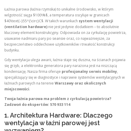
Łaźnia parowa (łaźnia rzymska) to unikalne środowisko, w którym
wilgotność sięga $100\%$, a temperatura oscyluje w granicach
$40\text{–}55^{\circ}C$. W takich warunkach
system wentylacji
(ventilation hardware)
nie jest jedynie dodatkiem – to absolutnie
kluczowy element konstrukcyjny. Odpowiada on za cyrkulację powietrza,
usuwanie nadmiaru pary po seansie oraz, co najważniejsze, za
bezpieczeństwo oddechowe użytkowników i trwałość konstrukcji
budynku.
Gdy wentylacja ulega awarii, łaźnia staje się duszna, na ścianach pojawia
się grzyb, a elektronika generatora pary narażona jest na niszczącą
kondensację. Nasza firma oferuje
profesjonalny serwis mobilny
,
specjalizujący się w diagnostyce i naprawie systemów wentylacyjnych w
łaźniach parowych na terenie
Warszawy oraz okolicznych
miejscowości
.
Twoja łaźnia parowa ma problem z cyrkulacją powietrza?
Zadzwoń do ekspertów: 570 933 114
1. Architektura Hardware: Dlaczego
wentylacja w łaźni parowej jest
wyzwaniem?