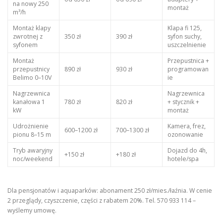
na nowy 250
montaż
m³/h
Montaż klapy
Klapa fi 125,
zwrotnej z
350 zł
390 zł
syfon suchy,
syfonem
uszczelnienie
Montaż
Przepustnica +
przepustnicy
890 zł
930 zł
programowan
Belimo 0–10V
ie
Nagrzewnica
Nagrzewnica
kanałowa 1
780 zł
820 zł
+ stycznik +
kW
montaż
Udrożnienie
Kamera, frez,
600–1200 zł
700–1300 zł
pionu 8–15 m
ozonowanie
Tryb awaryjny
Dojazd do 4h,
+150 zł
+180 zł
noc/weekend
hotele/spa
Dla pensjonatów i aquaparków: abonament 250 zł/mies./łaźnia. W cenie
2 przeglądy, czyszczenie, części z rabatem 20%. Tel. 570 933 114 –
wyślemy umowę.