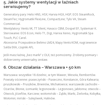
5. Jakie systemy wentylacji w łaźniach
serwisujemy?
Generatory pary: Helo HNS, HSX; Harvia HGX, HGP; EOS SteamRock,
SteamTec; Hygromatik FlexLine, CompactLine; Tylo VA, Steam
Commercial.
Wentylatory: Vents VK, TT Silent, Havaco CBM, Dospel EF, Systemair K.
Sterowanie: EOS Econ, Helo T1, Digi, Harvia Xenio, Hygromatik Spa
Touch, PLC Carel.
Akcesoria: Przepustnice Belimo LM24, klapy Vents KOM, nagrzewnice
Salda EKA, czujniki AFL.
Jeśli masz łaźnię „bez marki” z OLX, też pomożemy. Zrobimy pomiary i
dobierzemy uniwersalny zestaw.
6. Obszar działania – Warszawa + 50 km
Warszawa: wszystkie 18 dzielnic, w tym Wawer, Wesoła, Rembertów.
Powiaty ościenne: piaseczyński – Piaseczno, Konstancin, Góra Kalwaria;
pruszkowski – Pruszków, Brwinów, Michałowice; warszawski zachodni –
Ożarów, Błonie, Łomianki; legionowski – Legionowo, Jabłonna; otwocki –
Otwock, Józefów, Karczew; wołomiński – Ząbki, Marki, Zielonka, Kobyłka,
Wołomin; miński – Sulejówek, Halinów.