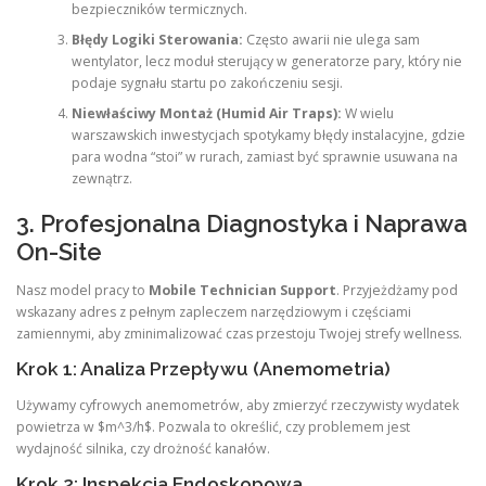
bezpieczników termicznych.
Błędy Logiki Sterowania:
Często awarii nie ulega sam
wentylator, lecz moduł sterujący w generatorze pary, który nie
podaje sygnału startu po zakończeniu sesji.
Niewłaściwy Montaż (Humid Air Traps):
W wielu
warszawskich inwestycjach spotykamy błędy instalacyjne, gdzie
para wodna “stoi” w rurach, zamiast być sprawnie usuwana na
zewnątrz.
3. Profesjonalna Diagnostyka i Naprawa
On-Site
Nasz model pracy to
Mobile Technician Support
. Przyjeżdżamy pod
wskazany adres z pełnym zapleczem narzędziowym i częściami
zamiennymi, aby zminimalizować czas przestoju Twojej strefy wellness.
Krok 1: Analiza Przepływu (Anemometria)
Używamy cyfrowych anemometrów, aby zmierzyć rzeczywisty wydatek
powietrza w $m^3/h$. Pozwala to określić, czy problemem jest
wydajność silnika, czy drożność kanałów.
Krok 2: Inspekcja Endoskopowa