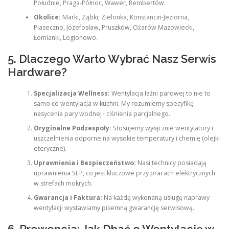
Południe, Praga-Północ, Wawer, Rembertów.
Okolice:
Marki, Ząbki, Zielonka, Konstancin-Jeziorna,
Piaseczno, Józefosław, Pruszków, Ożarów Mazowiecki,
Łomianki, Legionowo.
5. Dlaczego Warto Wybrać Nasz Serwis
Hardware?
Specjalizacja Wellness:
Wentylacja łaźni parowej to nie to
samo co wentylacja w kuchni. My rozumiemy specyfikę
nasycenia pary wodnej i ciśnienia parcjalnego.
Oryginalne Podzespoły:
Stosujemy wyłącznie wentylatory i
uszczelnienia odporne na wysokie temperatury i chemię (olejki
eteryczne).
Uprawnienia i Bezpieczeństwo:
Nasi technicy posiadają
uprawnienia SEP, co jest kluczowe przy pracach elektrycznych
w strefach mokrych.
Gwarancja i Faktura:
Na każdą wykonaną usługę naprawy
wentylacji wystawiamy pisemną gwarancję serwisową.
6. Prewencja: Jak Dbać o Wentylację w