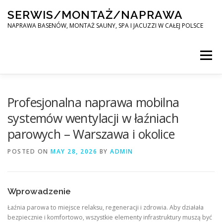
Skip
SERWIS/MONTAŻ/NAPRAWA
to
content
NAPRAWA BASENÓW, MONTAŻ SAUNY, SPA I JACUZZI W CAŁEJ POLSCE
Menu
SPA SERWIS
Profesjonalna naprawa mobilna
systemów wentylacji w łaźniach
parowych – Warszawa i okolice
MONTAŻ SAUNY, SPA, JACUZI W CAŁEJ POLSCE
POSTED ON
MAY 28, 2026
BY
ADMIN
KONTAKT
Wprowadzenie
Łaźnia parowa to miejsce relaksu, regeneracji i zdrowia. Aby działała
bezpiecznie i komfortowo, wszystkie elementy infrastruktury muszą być