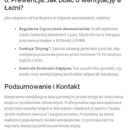
Łaźni?
Jako eksperci od hardware’u w regionie warszawskim, radzimy:
Regularne Czyszczenie Anemostatów:
Kratki wylotowe
często zachodzą kamieniem z pary. Mycie ich raz w miesiącu
poprawia przepływ o $20\text{–}30\%$.
Funkcja “Drying”:
Zawsze ustawiaj generator pary tak, aby
wentylacja pracowała jeszcze przez minimum 15-20 minut po
wyjściu z łaźni.
Kontrola Drożności Odpływu:
Raz na pół roku sprawdź, czy
woda z rury wentylacyjnej swobodnie spływa do kanalizacji.
Podsumowanie i Kontakt
Niesprawna wentylacja w łaźni parowej to prosta droga do zniszczenia
wnętrza i problemów zdrowotnych. Profesjonalna naprawa wykonana
przez nasz mobilny zespół w Warszawie i okolicach przywróci Twojej
strefie wellness świeżość i bezpieczeństwo. Posiadamy na stanie
większość popularnych modeli wentylatorów, co pozwala nam na
naprawę zazwyczaj podczas pierwszej wizyty.