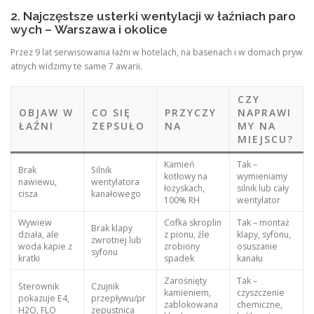
2. Najczęstsze usterki wentylacji w łaźniach paro
wych – Warszawa i okolice
Przez 9 lat serwisowania łaźni w hotelach, na basenach i w domach pryw
atnych widzimy te same 7 awarii.
CZY
OBJAW W
CO SIĘ
PRZYCZY
NAPRAWI
ŁAŹNI
ZEPSUŁO
NA
MY NA
MIEJSCU?
Kamień
Tak –
Brak
Silnik
kotłowy na
wymieniamy
nawiewu,
wentylatora
łożyskach,
silnik lub cały
cisza
kanałowego
100% RH
wentylator
Wywiew
Cofka skroplin
Tak – montaż
Brak klapy
działa, ale
z pionu, źle
klapy, syfonu,
zwrotnej lub
woda kapie z
zrobiony
osuszanie
syfonu
kratki
spadek
kanału
Zarośnięty
Tak –
Sterownik
Czujnik
kamieniem,
czyszczenie
pokazuje E4,
przepływu/pr
zablokowana
chemiczne,
H2O, FLO
zepustnica