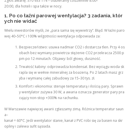
Zgłoś awarię: 570 933 114 – odbieramy codziennie 8:00–
20:00, dla hoteli i spa także w nocy.
1. Po co łaźni parowej wentylacja? 3 zadania, któr
ych nie widać
Wielu inwestorów myśli, że „para sama się wywietrzy”. Błąd. W łaźni paro
wej 40–50°C i 100% wilgotności wentylacja odpowiada za:
Bezpieczeństwo: usuwa nadmiar CO2 i dostarcza tlen. Przy 4 os
obach bez wymiany powietrza stężenie CO2 przekracza 2500 p
pm po 12 minutach. Objawy: ból głowy, duszność.
Trwałość kabiny: odprowadza kondensat. Bez wyciągu woda sk
rapla się w wełnie mineralnej za boazerią. Po 2 latach masz grz
yba i wymianę całej zabudowy za 15–30 tys. zł.
Komfort i ekonomia: steruje temperaturą i ilością pary. Sprawn
y wentylator zużywa 30 W, a awaria oznacza generator pary pra
cujący non-stop +300% na rachunku.
W Warszawie najwięcej awarii zgłaszamy zimą. Różnica temperatur saun
a–
kanał = 60°C. Jeśli wentylator stanie, kanał z PVC robi się za basen na skr
opliny i zalewa sufit sąsiada.