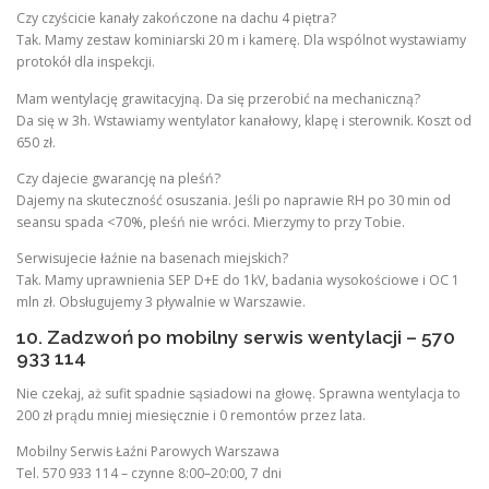
Czy czyścicie kanały zakończone na dachu 4 piętra?
Tak. Mamy zestaw kominiarski 20 m i kamerę. Dla wspólnot wystawiamy
protokół dla inspekcji.
Mam wentylację grawitacyjną. Da się przerobić na mechaniczną?
Da się w 3h. Wstawiamy wentylator kanałowy, klapę i sterownik. Koszt od
650 zł.
Czy dajecie gwarancję na pleśń?
Dajemy na skuteczność osuszania. Jeśli po naprawie RH po 30 min od
seansu spada <70%, pleśń nie wróci. Mierzymy to przy Tobie.
Serwisujecie łaźnie na basenach miejskich?
Tak. Mamy uprawnienia SEP D+E do 1kV, badania wysokościowe i OC 1
mln zł. Obsługujemy 3 pływalnie w Warszawie.
10. Zadzwoń po mobilny serwis wentylacji – 570
933 114
Nie czekaj, aż sufit spadnie sąsiadowi na głowę. Sprawna wentylacja to
200 zł prądu mniej miesięcznie i 0 remontów przez lata.
Mobilny Serwis Łaźni Parowych Warszawa
Tel. 570 933 114 – czynne 8:00–20:00, 7 dni