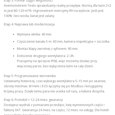
Etap 3: Pomiar ciągu i wilgotności
Anemometrem Testo sprawdzamy realny przepływ. Normą dla łaźni 2×2
m jest 80–120 m³/h. Higrometrem mierzymy RH na wylocie. Jeśli jest
100% i leci woda, kanał jest zalany.
Etap 4: Naprawa lub modernizacja
Wymiana silnika: 40 min.
Czyszczenie kanału 5 m: 60 min, kamera inspekcyjna + szczotka.
Montaż klapy zwrotnej z syfonem: 90 min.
Dołożenie drugiego wentylatora: 2–3h.
Pracujemy na sprzęcie IP68, więc możemy działać przy
włączonej parze, bez wyłączenia łaźni na cały dzień.
Etap 5: Programowanie sterownika
Ustawiamy histerezę, czas wybiegu wentylatora 5–15 min po seansie,
obroty min/max. W Helo i EOS łączymy się po Modbus i korygujemy
krzywą pracy. Dzięki temu para nie ucieka od razu, a kabina dosycha.
Etap 6: Protokół + 12–24 mies. gwarancji
Dostajesz wydruk z pomiarami przed/po, listę wymienionych części i
fakturę VAT. Gwarancja 24 mies. na części, 12 mies. na usługę. Dla hoteli