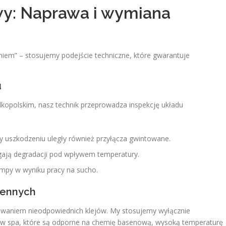
wy: Naprawa i wymiana
niem” – stosujemy podejście techniczne, które gwarantuje
u
kopolskim, nasz technik przeprowadza inspekcję układu
y uszkodzeniu uległy również przyłącza gwintowane.
egają degradacji pod wpływem temperatury.
mpy w wyniku pracy na sucho.
iennych
owaniem nieodpowiednich klejów. My stosujemy wyłącznie
ów spa, które są odporne na chemię basenową, wysoką temperaturę