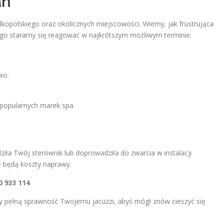
ań
kopolskiego oraz okolicznych miejscowości. Wiemy, jak frustrująca
ego staramy się reagować w najkrótszym możliwym terminie.
wo.
 popularnych marek spa.
ziła Twój sterownik lub doprowadziła do zwarcia w instalacji
ze będą koszty naprawy.
0 933 114
my pełną sprawność Twojemu jacuzzi, abyś mógł znów cieszyć się