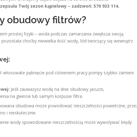
 zepsuła Twój sezon kąpielowy – zadzwoń: 570 933 114.
y obudowy filtrów?
nikiem prostej fizyki – woda podczas zamarzania zwiększa swoją
a pozostała choćby niewielka ilość wody, lód tworzący się wewnątrz
wej:
 włosowate pęknięcie pod ciśnieniem pracy pompy szybko zamieni
wej:
Jeśli zauważysz wodę na dnie obudowy jacuzzi,
nia na gwincie lub samym korpusie filtra.
owana obudowa może powodować nieszczelności powietrzne, prze
o i nieskutecznie.
nienie wody spowodowane nieszczelnością może wywoływać błędy