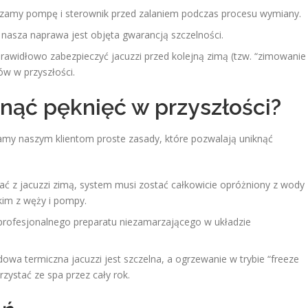
zamy pompę i sterownik przed zalaniem podczas procesu wymiany.
nasza naprawa jest objęta gwarancją szczelności.
awidłowo zabezpieczyć jacuzzi przed kolejną zimą (tzw. “zimowanie
ów w przyszłości.
iknąć pęknięć w przyszłości?
zamy naszym klientom proste zasady, które pozwalają uniknąć
stać z jacuzzi zimą, system musi zostać całkowicie opróżniony z wody
tkim z węży i pompy.
rofesjonalnego preparatu niezamarzającego w układzie
owa termiczna jacuzzi jest szczelna, a ogrzewanie w trybie “freeze
orzystać ze spa przez cały rok.