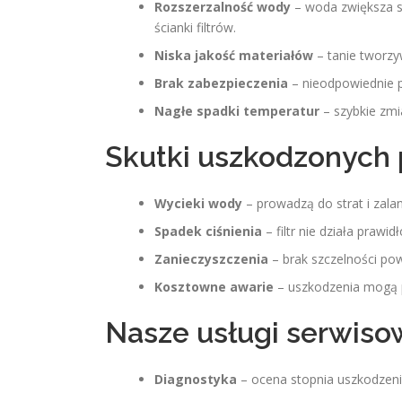
Rozszerzalność wody
– woda zwiększa s
ścianki filtrów.
Niska jakość materiałów
– tanie tworzy
Brak zabezpieczenia
– nieodpowiednie p
Nagłe spadki temperatur
– szybkie zm
Skutki uszkodzonych 
Wycieki wody
– prowadzą do strat i zala
Spadek ciśnienia
– filtr nie działa prawid
Zanieczyszczenia
– brak szczelności po
Kosztowne awarie
– uszkodzenia mogą 
Nasze usługi serwiso
Diagnostyka
– ocena stopnia uszkodzeni