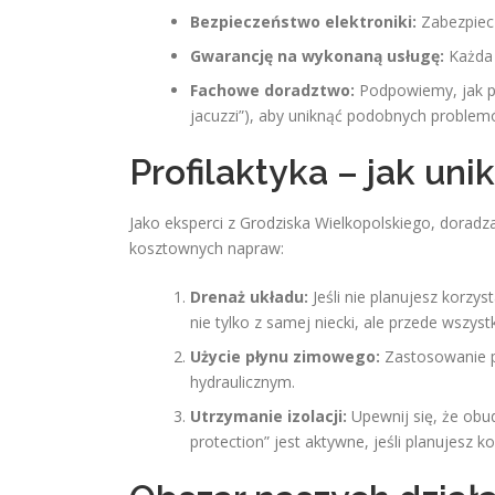
Bezpieczeństwo elektroniki:
Zabezpiec
Gwarancję na wykonaną usługę:
Każda 
Fachowe doradztwo:
Podpowiemy, jak pr
jacuzzi”), aby uniknąć podobnych problem
Profilaktyka – jak un
Jako eksperci z Grodziska Wielkopolskiego, dorad
kosztownych napraw:
Drenaż układu:
Jeśli nie planujesz korzy
nie tylko z samej niecki, ale przede wszys
Użycie płynu zimowego:
Zastosowanie p
hydraulicznym.
Utrzymanie izolacji:
Upewnij się, że obud
protection” jest aktywne, jeśli planujesz k