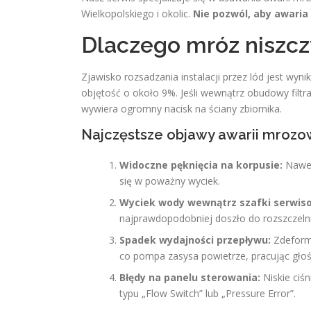
Wielkopolskiego i okolic.
Nie pozwól, aby awaria
Dlaczego mróz niszcz
Zjawisko rozsadzania instalacji przez lód jest wy
objętość o około 9%. Jeśli wewnątrz obudowy filtr
wywiera ogromny nacisk na ściany zbiornika.
Najczęstsze objawy awarii mrozo
Widoczne pęknięcia na korpusie:
Nawet
się w poważny wyciek.
Wyciek wody wewnątrz szafki serwiso
najprawdopodobniej doszło do rozszczelnie
Spadek wydajności przepływu:
Zdeform
co pompa zasysa powietrze, pracując głośn
Błędy na panelu sterowania:
Niskie ciś
typu „Flow Switch” lub „Pressure Error”.