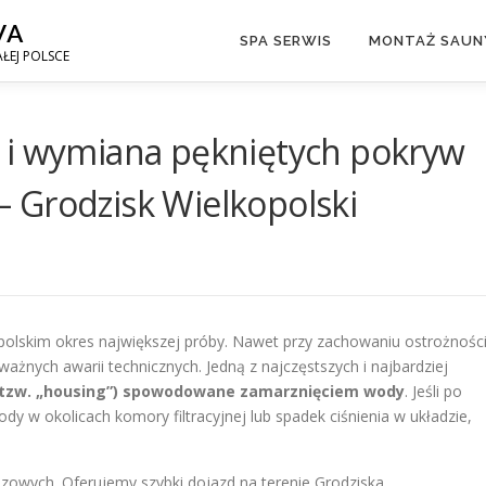
WA
SPA SERWIS
MONTAŻ SAUNY
ŁEJ POLSCE
 i wymiana pękniętych pokryw
 – Grodzisk Wielkopolski
opolskim okres największej próby. Nawet przy zachowaniu ostrożności
żnych awarii technicznych. Jedną z najczęstszych i najbardziej
 (tzw. „housing”) spowodowane zamarznięciem wody
. Jeśli po
y w okolicach komory filtracyjnej lub spadek ciśnienia w układzie,
ozowych. Oferujemy szybki dojazd na terenie Grodziska