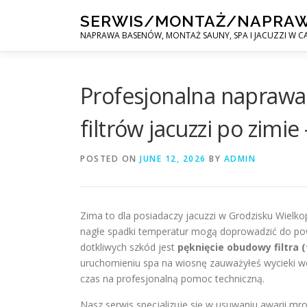
Skip
SERWIS/MONTAŻ/NAPRA
to
NAPRAWA BASENÓW, MONTAŻ SAUNY, SPA I JACUZZI W CA
content
Profesjonalna naprawa
filtrów jacuzzi po zimie
POSTED ON
JUNE 12, 2026
BY
ADMIN
Zima to dla posiadaczy jacuzzi w Grodzisku Wielk
nagłe spadki temperatur mogą doprowadzić do powa
dotkliwych szkód jest
pęknięcie obudowy filtra
uruchomieniu spa na wiosnę zauważyłeś wycieki wod
czas na profesjonalną pomoc techniczną.
Nasz serwis specjalizuje się w usuwaniu awarii mr