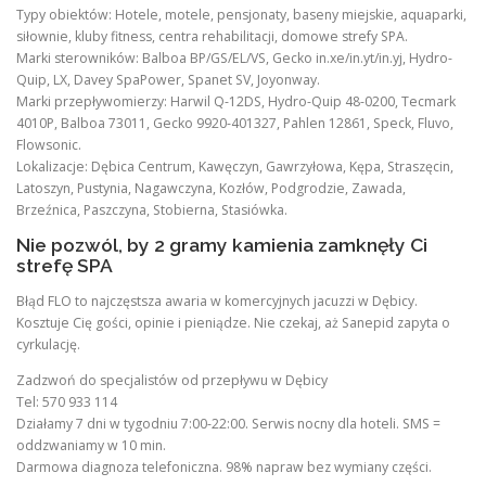
Typy obiektów: Hotele, motele, pensjonaty, baseny miejskie, aquaparki,
siłownie, kluby fitness, centra rehabilitacji, domowe strefy SPA.
Marki sterowników: Balboa BP/GS/EL/VS, Gecko in.xe/in.yt/in.yj, Hydro-
Quip, LX, Davey SpaPower, Spanet SV, Joyonway.
Marki przepływomierzy: Harwil Q-12DS, Hydro-Quip 48-0200, Tecmark
4010P, Balboa 73011, Gecko 9920-401327, Pahlen 12861, Speck, Fluvo,
Flowsonic.
Lokalizacje: Dębica Centrum, Kawęczyn, Gawrzyłowa, Kępa, Straszęcin,
Latoszyn, Pustynia, Nagawczyna, Kozłów, Podgrodzie, Zawada,
Brzeźnica, Paszczyna, Stobierna, Stasiówka.
Nie pozwól, by 2 gramy kamienia zamknęły Ci
strefę SPA
Błąd FLO to najczęstsza awaria w komercyjnych jacuzzi w Dębicy.
Kosztuje Cię gości, opinie i pieniądze. Nie czekaj, aż Sanepid zapyta o
cyrkulację.
Zadzwoń do specjalistów od przepływu w Dębicy
Tel: 570 933 114
Działamy 7 dni w tygodniu 7:00-22:00. Serwis nocny dla hoteli. SMS =
oddzwaniamy w 10 min.
Darmowa diagnoza telefoniczna. 98% napraw bez wymiany części.