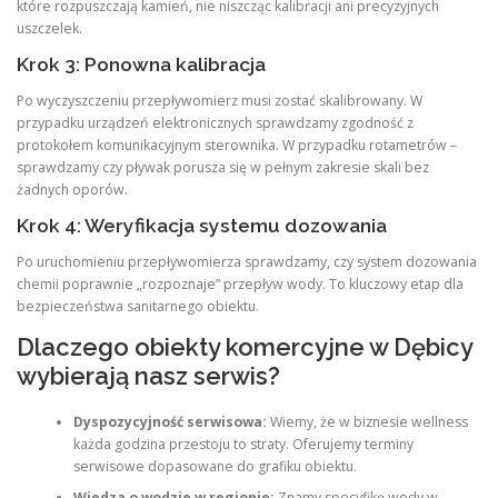
które rozpuszczają kamień, nie niszcząc kalibracji ani precyzyjnych
uszczelek.
Krok 3: Ponowna kalibracja
Po wyczyszczeniu przepływomierz musi zostać skalibrowany. W
przypadku urządzeń elektronicznych sprawdzamy zgodność z
protokołem komunikacyjnym sterownika. W przypadku rotametrów –
sprawdzamy czy pływak porusza się w pełnym zakresie skali bez
żadnych oporów.
Krok 4: Weryfikacja systemu dozowania
Po uruchomieniu przepływomierza sprawdzamy, czy system dozowania
chemii poprawnie „rozpoznaje” przepływ wody. To kluczowy etap dla
bezpieczeństwa sanitarnego obiektu.
Dlaczego obiekty komercyjne w Dębicy
wybierają nasz serwis?
Dyspozycyjność serwisowa:
Wiemy, że w biznesie wellness
każda godzina przestoju to straty. Oferujemy terminy
serwisowe dopasowane do grafiku obiektu.
Wiedza o wodzie w regionie:
Znamy specyfikę wody w