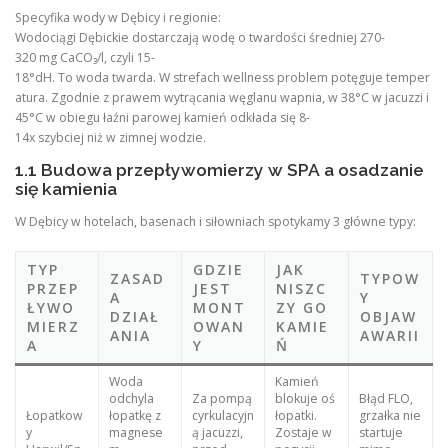
Specyfika wody w Dębicy i regionie:
Wodociągi Dębickie dostarczają wodę o twardości średniej 270-
320 mg CaCO₃/l, czyli 15-
18°dH. To woda twarda. W strefach wellness problem potęguje temper
atura. Zgodnie z prawem wytrącania węglanu wapnia, w 38°C w jacuzzi i
45°C w obiegu łaźni parowej kamień odkłada się 8-
14x szybciej niż w zimnej wodzie.
1.1 Budowa przepływomierzy w SPA a osadzanie
się kamienia
W Dębicy w hotelach, basenach i siłowniach spotykamy 3 główne typy:
TYP
GDZIE
JAK
ZASAD
TYPOW
PRZEP
JEST
NISZC
A
Y
ŁYWO
MONT
ZY GO
DZIAŁ
OBJAW
MIERZ
OWAN
KAMIE
ANIA
AWARII
A
Y
Ń
Woda
Kamień
odchyla
Za pompą
blokuje oś
Błąd FLO,
Łopatkow
łopatkę z
cyrkulacyjn
łopatki.
grzałka nie
y
magnese
ą jacuzzi,
Zostaje w
startuje