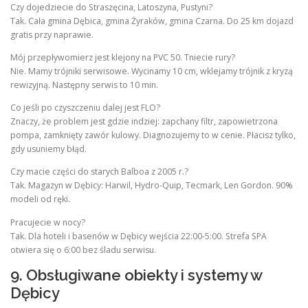
Czy dojedziecie do Straszęcina, Latoszyna, Pustyni?
Tak. Cała gmina Dębica, gmina Żyraków, gmina Czarna. Do 25 km dojazd
gratis przy naprawie.
Mój przepływomierz jest klejony na PVC 50. Tniecie rury?
Nie. Mamy trójniki serwisowe. Wycinamy 10 cm, wklejamy trójnik z kryzą
rewizyjną. Następny serwis to 10 min.
Co jeśli po czyszczeniu dalej jest FLO?
Znaczy, że problem jest gdzie indziej: zapchany filtr, zapowietrzona
pompa, zamknięty zawór kulowy. Diagnozujemy to w cenie. Płacisz tylko,
gdy usuniemy błąd.
Czy macie części do starych Balboa z 2005 r.?
Tak. Magazyn w Dębicy: Harwil, Hydro-Quip, Tecmark, Len Gordon. 90%
modeli od ręki.
Pracujecie w nocy?
Tak. Dla hoteli i basenów w Dębicy wejścia 22:00-5:00. Strefa SPA
otwiera się o 6:00 bez śladu serwisu.
9. Obsługiwane obiekty i systemy w
Dębicy