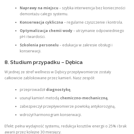
Naprawy na miejscu
– szybka interwencja bez konieczności
demontażu całego systemu.
Konserwacja cykliczna
– regularne czyszczenie i kontrola.
Optymalizacja chemii wody
– utrzymanie odpowiedniego
pH i twardości.
Szkolenia personelu
– edukacja w zakresie obsługi i
konserwacji.
8. Studium przypadku – Dębica
W jednej ze stref wellness w Dębicy przepływomierze zostały
całkowicie zablokowane przez kamień. Nasz zespół:
przeprowadził
diagnostykę
,
usunął kamień metodą
chemiczno-mechaniczną
,
zabezpieczył przepływomierze powłoką antykorozyjną,
wdrożył harmonogram konserwacji.
Efekt: pełna wydajność systemu, redukcja kosztów energii o 25% i brak
awarii przez kolejne 30 miesięcy.