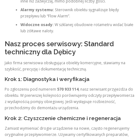
inne niż zazwyczaj, mimo podobnej liczby gości.
Alarmy systemu:
Sterownik obiektu sygnalizuje błędy
przepływu lub “Flow Alarm”.
Widoczne osady:
W szklanej obudowie rotametru widać białe
lub żółtawe naloty.
Nasz proces serwisowy: Standard
techniczny dla Dębicy
Jako firma serwisowa obsługująca obiekty komercyjne, stawiamy na
szybkość, precyzję i dokumentację techniczną.
Krok 1: Diagnostyka i weryfikacja
Po zgłoszeniu pod numerem
570 933 114
, nasz serwisant przyjeżdża do
obiektu. W pierwszej kolejności porównujemy odczyty przepływomierza
z wydajnością pompy obiegowej. Jeśli występuje rozbieżność,
przechodzimy do demontażu urządzenia.
Krok 2: Czyszczenie chemiczne i regeneracja
Zamiast wymieniać drogie urządzenie na nowe, często regenerujemy
oryginalne przepływomierze. Używamy certyfikowanych preparatów,