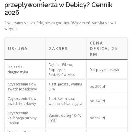
przepływomierza w Dębicy? Cennik
2026
Rozliczamy się za efekt, nie za godziny. 95% zleceń zamyka się w 1
wizycie.
CENA
USŁUGA
ZAKRES
DĘBICA, 25
KM
Dębica, Pilzno,
Dojazd +
Ropczyce,
0 zł przy naprawie
diagnostyka
Sędziszów Młp.
Czyszczenie flow
1 szt. jacuzzi, wanna
od 290 zł
switch łopatkowy
SPA
Czyszczenie flow
1 szt. swim spa,
od 340 zł
switch tłoczkowy
wanna schładzająca
Czyszczenie +
Basen, obieg 10-40
kalibracja turbiny
od 550 zł
m³/h
Pahlen