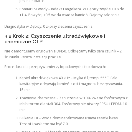
jest na łopatce.
Pomiar LSI wody – Indeks Langeliera. W Dębicy zwykle +0.8 do
+1.4. Powyżej +0.5 woda osadza kamień. Dajemy zalecenia.
Diagnostyka w Dębicy: 0 zł przy zleceniu czyszczenia.
3.2 Krok 2: Czyszczenie ultradźwiękowe i
chemiczne C.I.P.
Nie demontujemy orurowania DN50. Odkręcamy tylko sam czujnik – 2
śrubunki. Reszta instalacji pracuje.
Procedura dla przepływomierzy łopatkowych i tłoczkowych:
Kąpiel ultradźwiękowa 40 kHz – Myjka 6 l, temp. 55°C. Fale
kawitacyjne odrywają kamień z osi i magnesu bez rysowania.
15 min.
Trawienie chemiczne – Zanurzenie w 10% kwasie fosforowym z
inhibitorem dla stali 304. Fosforowy nie niszczy PPSU i EPDM. 10
min.
Płukanie DI – Woda demineralizowana usuwa resztki kwasu.
Test pH paskiem: ma być 7.0.