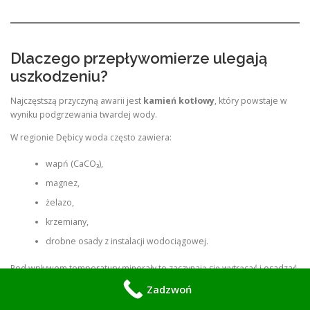
Dlaczego przepływomierze ulegają
uszkodzeniu?
Najczęstszą przyczyną awarii jest
kamień kotłowy
, który powstaje w
wyniku podgrzewania twardej wody.
W regionie Dębicy woda często zawiera:
wapń (CaCO₃),
magnez,
żelazo,
krzemiany,
drobne osady z instalacji wodociągowej.
Pod wpływem temperatury minerały te zaczynają się wytrącać i osadzać
wewnątrz urządzeń pomiarowych.
Zadzwoń