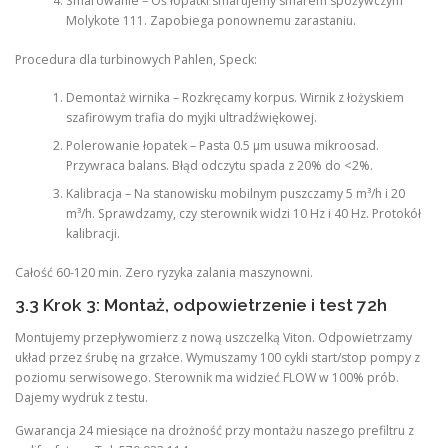
Smarowanie – Oś łopatki smarujemy smarem spożywczym
Molykote 111. Zapobiega ponownemu zarastaniu.
Procedura dla turbinowych Pahlen, Speck:
Demontaż wirnika – Rozkręcamy korpus. Wirnik z łożyskiem
szafirowym trafia do myjki ultradźwiękowej.
Polerowanie łopatek – Pasta 0.5 µm usuwa mikroosad.
Przywraca balans. Błąd odczytu spada z 20% do <2%.
Kalibracja – Na stanowisku mobilnym puszczamy 5 m³/h i 20
m³/h. Sprawdzamy, czy sterownik widzi 10 Hz i 40 Hz. Protokół
kalibracji.
Całość 60-120 min. Zero ryzyka zalania maszynowni.
3.3 Krok 3: Montaż, odpowietrzenie i test 72h
Montujemy przepływomierz z nową uszczelką Viton. Odpowietrzamy
układ przez śrubę na grzałce. Wymuszamy 100 cykli start/stop pompy z
poziomu serwisowego. Sterownik ma widzieć FLOW w 100% prób.
Dajemy wydruk z testu.
Gwarancja 24 miesiące na drożność przy montażu naszego prefiltru z