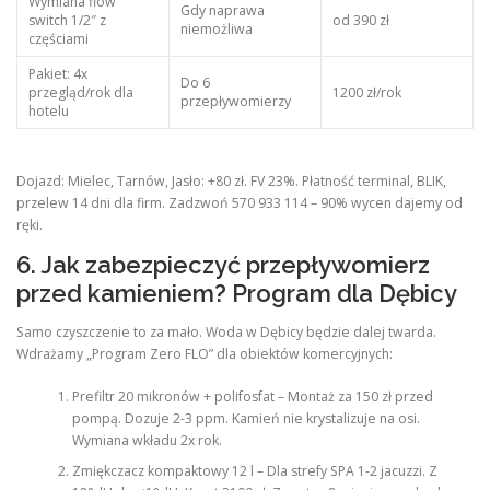
Wymiana flow
Gdy naprawa
switch 1/2″ z
od 390 zł
niemożliwa
częściami
Pakiet: 4x
Do 6
przegląd/rok dla
1200 zł/rok
przepływomierzy
hotelu
Dojazd: Mielec, Tarnów, Jasło: +80 zł. FV 23%. Płatność terminal, BLIK,
przelew 14 dni dla firm. Zadzwoń 570 933 114 – 90% wycen dajemy od
ręki.
6. Jak zabezpieczyć przepływomierz
przed kamieniem? Program dla Dębicy
Samo czyszczenie to za mało. Woda w Dębicy będzie dalej twarda.
Wdrażamy „Program Zero FLO” dla obiektów komercyjnych:
Prefiltr 20 mikronów + polifosfat – Montaż za 150 zł przed
pompą. Dozuje 2-3 ppm. Kamień nie krystalizuje na osi.
Wymiana wkładu 2x rok.
Zmiękczacz kompaktowy 12 l – Dla strefy SPA 1-2 jacuzzi. Z