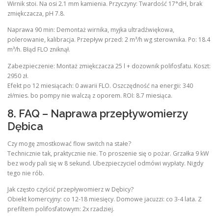
Wirnik stoi. Na osi 2.1 mm kamienia. Przyczyny: Twardość 17°dH, brak
zmiękczacza, pH 7.8.
Naprawa 90 min: Demontaż wirnika, myjka ultradźwiękowa,
polerowanie, kalibracja. Przepływ przed: 2 m³/h wg sterownika. Po: 18.4
m³/h. Błąd FLO zniknął.
Zabezpieczenie: Montaż zmiękczacza 25 l + dozownik polifosfatu. Koszt:
2950 zł.
Efekt po 12 miesiącach: 0 awarii FLO. Oszczędność na energii: 340
zł/mies. bo pompy nie walczą z oporem. ROI: 8.7 miesiąca.
8. FAQ – Naprawa przepływomierzy
Dębica
Czy mogę zmostkować flow switch na stałe?
Technicznie tak, praktycznie nie. To proszenie się o pożar. Grzałka 9 kW
bez wody pali się w 8 sekund. Ubezpieczyciel odmówi wypłaty. Nigdy
tego nie rób.
Jak często czyścić przepływomierz w Dębicy?
Obiekt komercyjny: co 12-18 miesięcy. Domowe jacuzzi: co 3-4 lata. Z
prefiltem polifosfatowym: 2x rzadziej.