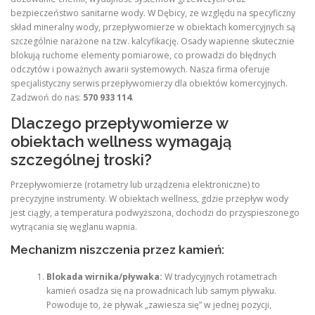
bezpieczeństwo sanitarne wody. W Dębicy, ze względu na specyficzny
skład mineralny wody, przepływomierze w obiektach komercyjnych są
szczególnie narażone na tzw. kalcyfikację. Osady wapienne skutecznie
blokują ruchome elementy pomiarowe, co prowadzi do błędnych
odczytów i poważnych awarii systemowych. Nasza firma oferuje
specjalistyczny serwis przepływomierzy dla obiektów komercyjnych.
Zadzwoń do nas:
570 933 114
.
Dlaczego przepływomierze w
obiektach wellness wymagają
szczególnej troski?
Przepływomierze (rotametry lub urządzenia elektroniczne) to
precyzyjne instrumenty. W obiektach wellness, gdzie przepływ wody
jest ciągły, a temperatura podwyższona, dochodzi do przyspieszonego
wytrącania się węglanu wapnia.
Mechanizm niszczenia przez kamień:
Blokada wirnika/pływaka:
W tradycyjnych rotametrach
kamień osadza się na prowadnicach lub samym pływaku.
Powoduje to, że pływak „zawiesza się” w jednej pozycji,