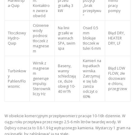
Harwil/Sp
m.
przed
pozycji
mimo
a-Quip
Kontaktro
grzałką 3
„brak
pracy
n zwiera
kW
przepływu
pompy
obwód
”
Ciśnienie
Na linii
Osad 0.5
wody
Tłoczkowy
grzałki w
mm
Błąd DRY,
podnosi
Hydro-
wannach
blokuje
HEATER
tłoczek z
Quip
SPA, swim
tłoczek w
DRY, LF
magnese
spa
tulei 6 mm
m
Kamień na
Wirnik z
Baseny,
łopatkach
magnese
Błąd LOW
Turbinkow
wanny
wirnika.
m
FLOW, złe
y
schładzają
Zatrzymuj
generuje
dozowani
Pahlen/Flo
ce, duże
e się lub
impulsy.
e chloru,
wsonic
obiegi 10-
zaniża
Sterownik
przegrzew
40 m³/h
odczyt o
liczy Hz
60%
W obiekcie komercyjnym przepływomierz pracuje 10-16h dziennie. W
ciągu roku przepływa przez niego 2.5-6 mln litrów twardej wody. W
Dębicy oznacza to 0.8-1.9 kg wytrąconego kamienia. Wystarczy 1 gram na
osi łopatki, by zablokować ją na stałe.