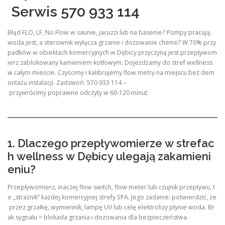
Serwis 570 933 114
Błąd FLO, LF, No Flow w saunie, jacuzzi lub na basenie? Pompy pracują,
woda jest, a sterownik wyłącza grzanie i dozowanie chemii? W 70% przy
padków w obiektach komercyjnych w Dębicy przyczyną jest przepływom
ierz zablokowany kamieniem kotłowym. Dojeżdżamy do stref wellness
w całym mieście. Czyścimy i kalibrujemy flow metry na miejscu bez dem
ontażu instalacji. Zadzwoń: 570 933 114 –
przywrócimy poprawne odczyty w 60-120 minut.
1. Dlaczego przepływomierze w strefac
h wellness w Dębicy ulegają zakamieni
eniu?
Przepływomierz, inaczej flow switch, flow meter lub czujnik przepływu, t
o „strażnik” każdej komercyjnej strefy SPA. Jego zadanie: potwierdzić, że
przez grzałkę, wymiennik, lampę UV lub celę elektrolizy płynie woda. Br
ak sygnału = blokada grzania i dozowania dla bezpieczeństwa.