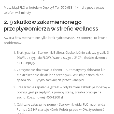
Masz błąd FLO w hotelu w Dębicy? Tel. 570 933 114 – diagnoza przez
telefon w 3 minuty.
2. 9 skutków zakamienionego
przepływomierza w strefie wellness
Awaria flow metra to nie tylko brak hydromasażu. W komercji to lawina
problemów:
Brak grzania – Sterownik Balboa, Gecko, LX nie załączy grzałki 3-
9 kW bez sygnału FLOW. Wanna stygnie 2°C/h. Goście dzwonią
na recepcję.
Zatrzymanie dozowania chemii – Automatyczny chlorator lub
elektrolizer nie działa bez przepływu. W 6-8h poziom chloru
spada do 0. Ryzyko zamknięcia przez Sanepid.
Przegrzanie i spalenie grzałki – Gdy kamień zablokuje łopatkę w
pozycji „jest przepływ”, a pompy staną, grzałka pracuje na
sucho. Koszt nowej: 450-1200 zł.
Cykliczne załączanie pomp – Sterownik widzi FLO, gubi, widzi.
Pompa 2.5 HP startuje 40x/h. Pobór prądu +40%, żywotność