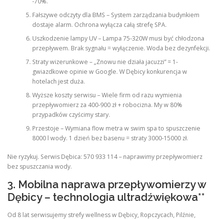
-70%.
Fałszywe odczyty dla BMS – System zarządzania budynkiem
dostaje alarm. Ochrona wyłącza całą strefę SPA.
Uszkodzenie lampy UV – Lampa 75-320W musi być chłodzona
przepływem. Brak sygnału = wyłączenie. Woda bez dezynfekcji.
Straty wizerunkowe – „Znowu nie działa jacuzzi” = 1-
gwiazdkowe opinie w Google. W Dębicy konkurencja w
hotelach jest duża.
Wyższe koszty serwisu – Wiele firm od razu wymienia
przepływomierz za 400-900 zł + robocizna. My w 80%
przypadków czyścimy stary.
Przestoje – Wymiana flow metra w swim spa to spuszczenie
8000 l wody. 1 dzień bez basenu = straty 3000-15000 zł.
Nie ryzykuj. Serwis Dębica: 570 933 114 – naprawimy przepływomierz
bez spuszczania wody.
3. Mobilna naprawa przepływomierzy w
Dębicy – technologia ultradźwiękowa**
Od 8 lat serwisujemy strefy wellness w Dębicy, Ropczycach, Pilźnie,