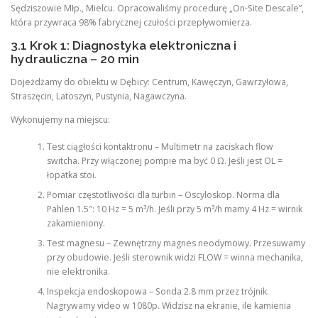
Sędziszowie Młp., Mielcu. Opracowaliśmy procedurę „On-Site Descale”,
która przywraca 98% fabrycznej czułości przepływomierza.
3.1 Krok 1: Diagnostyka elektroniczna i
hydrauliczna – 20 min
Dojeżdżamy do obiektu w Dębicy: Centrum, Kawęczyn, Gawrzyłowa,
Straszęcin, Latoszyn, Pustynia, Nagawczyna.
Wykonujemy na miejscu:
Test ciągłości kontaktronu – Multimetr na zaciskach flow
switcha. Przy włączonej pompie ma być 0 Ω. Jeśli jest OL =
łopatka stoi.
Pomiar częstotliwości dla turbin – Oscyloskop. Norma dla
Pahlen 1.5″: 10 Hz = 5 m³/h. Jeśli przy 5 m³/h mamy 4 Hz = wirnik
zakamieniony.
Test magnesu – Zewnętrzny magnes neodymowy. Przesuwamy
przy obudowie. Jeśli sterownik widzi FLOW = winna mechanika,
nie elektronika.
Inspekcja endoskopowa – Sonda 2.8 mm przez trójnik.
Nagrywamy video w 1080p. Widzisz na ekranie, ile kamienia