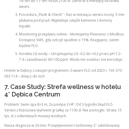
18°dH do <1°dH. Koszt 2100 zł. Zwrot w 8 miesięcy na braku
awarii.
Procedura „Flush & Check” – Raz w miesiącu serwis nocny: 5 min
płukania pod prąd. Wypłukuje zalążki kamienia z komory
łopatki.
Monitoring przepływu online – Montujemy Flowsonic z Modbus.
Dostajesz SMS, gdy odczyt spadnie o 15%. Reagujesz, zanim
będzie FLO.
Korekta LSI wody – Utrzymujemy LSI -0.2 do +0.2 przez pH 7.2-
7.4 i zasadowość 80-100 ppm. Woda nie osadza i nie koroduje.
Hotele w Dębicy z naszym programem: 0 awarii FLO od 2023 r. Tel: 570
933 114 – dołącz do nich.
7. Case Study: Strefa wellness w hotelu
4* Dębica Centrum
Problem: Swim spa 8×3 m, 2x pompa 3 HP. Od 3 tygodni błąd FLO.
Serwis z Rzeszowa wymienił grzałkę za 1100 zł. Nie pomogło. Strata: 15
tys. zł z odwołanych masaży wodnych.
Nasza diagnoza w 20 min: Przepływomierz turbinowy 2″ zablokowany.