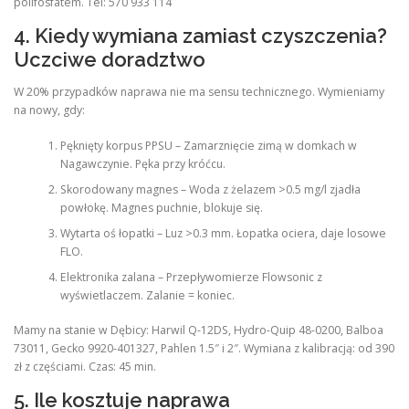
polifosfatem. Tel: 570 933 114
4. Kiedy wymiana zamiast czyszczenia?
Uczciwe doradztwo
W 20% przypadków naprawa nie ma sensu technicznego. Wymieniamy
na nowy, gdy:
Pęknięty korpus PPSU – Zamarznięcie zimą w domkach w
Nagawczynie. Pęka przy króćcu.
Skorodowany magnes – Woda z żelazem >0.5 mg/l zjadła
powłokę. Magnes puchnie, blokuje się.
Wytarta oś łopatki – Luz >0.3 mm. Łopatka ociera, daje losowe
FLO.
Elektronika zalana – Przepływomierze Flowsonic z
wyświetlaczem. Zalanie = koniec.
Mamy na stanie w Dębicy: Harwil Q-12DS, Hydro-Quip 48-0200, Balboa
73011, Gecko 9920-401327, Pahlen 1.5″ i 2″. Wymiana z kalibracją: od 390
zł z częściami. Czas: 45 min.
5. Ile kosztuje naprawa