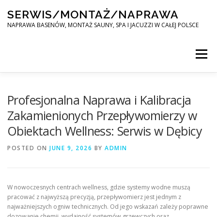
Skip
SERWIS/MONTAŻ/NAPRAWA
to
content
NAPRAWA BASENÓW, MONTAŻ SAUNY, SPA I JACUZZI W CAŁEJ POLSCE
Menu
SPA SERWIS
Profesjonalna Naprawa i Kalibracja
Zakamienionych Przepływomierzy w
Obiektach Wellness: Serwis w Dębicy
MONTAŻ SAUNY, SPA, JACUZI W CAŁEJ POLSCE
POSTED ON
JUNE 9, 2026
BY
ADMIN
KONTAKT
W nowoczesnych centrach wellness, gdzie systemy wodne muszą
pracować z najwyższą precyzją, przepływomierz jest jednym z
najważniejszych ogniw technicznych. Od jego wskazań zależy poprawne
dozowanie chemii, wydajność systemów grzewczych oraz