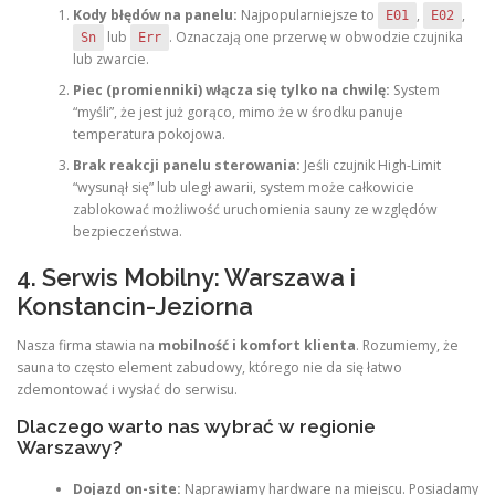
Kody błędów na panelu:
Najpopularniejsze to
,
,
E01
E02
lub
. Oznaczają one przerwę w obwodzie czujnika
Sn
Err
lub zwarcie.
Piec (promienniki) włącza się tylko na chwilę:
System
“myśli”, że jest już gorąco, mimo że w środku panuje
temperatura pokojowa.
Brak reakcji panelu sterowania:
Jeśli czujnik High-Limit
“wysunął się” lub uległ awarii, system może całkowicie
zablokować możliwość uruchomienia sauny ze względów
bezpieczeństwa.
4. Serwis Mobilny: Warszawa i
Konstancin-Jeziorna
Nasza firma stawia na
mobilność i komfort klienta
. Rozumiemy, że
sauna to często element zabudowy, którego nie da się łatwo
zdemontować i wysłać do serwisu.
Dlaczego warto nas wybrać w regionie
Warszawy?
Dojazd on-site:
Naprawiamy hardware na miejscu. Posiadamy