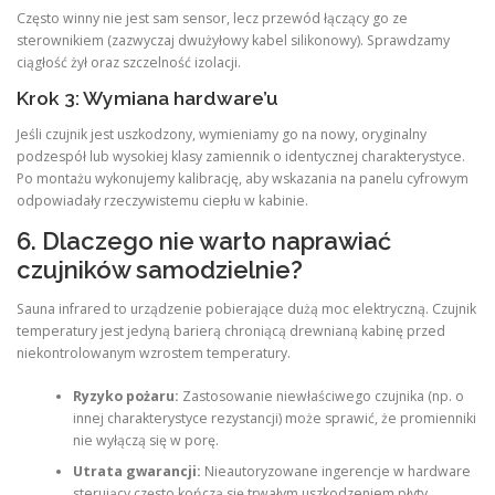
Często winny nie jest sam sensor, lecz przewód łączący go ze
sterownikiem (zazwyczaj dwużyłowy kabel silikonowy). Sprawdzamy
ciągłość żył oraz szczelność izolacji.
Krok 3: Wymiana hardware’u
Jeśli czujnik jest uszkodzony, wymieniamy go na nowy, oryginalny
podzespół lub wysokiej klasy zamiennik o identycznej charakterystyce.
Po montażu wykonujemy kalibrację, aby wskazania na panelu cyfrowym
odpowiadały rzeczywistemu ciepłu w kabinie.
6. Dlaczego nie warto naprawiać
czujników samodzielnie?
Sauna infrared to urządzenie pobierające dużą moc elektryczną. Czujnik
temperatury jest jedyną barierą chroniącą drewnianą kabinę przed
niekontrolowanym wzrostem temperatury.
Ryzyko pożaru:
Zastosowanie niewłaściwego czujnika (np. o
innej charakterystyce rezystancji) może sprawić, że promienniki
nie wyłączą się w porę.
Utrata gwarancji:
Nieautoryzowane ingerencje w hardware
sterujący często kończą się trwałym uszkodzeniem płyty