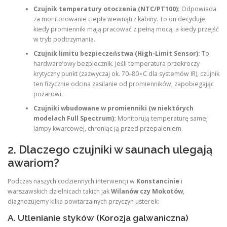
Czujnik temperatury otoczenia (NTC/PT100):
Odpowiada
za monitorowanie ciepła wewnątrz kabiny. To on decyduje,
kiedy promienniki mają pracować z pełną mocą, a kiedy przejść
w tryb podtrzymania.
Czujnik limitu bezpieczeństwa (High-Limit Sensor):
To
hardware’owy bezpiecznik. Jeśli temperatura przekroczy
krytyczny punkt (zazwyczaj ok. 70–80∘C dla systemów IR), czujnik
ten fizycznie odcina zasilanie od promienników, zapobiegając
pożarowi.
Czujniki wbudowane w promienniki (w niektórych
modelach Full Spectrum):
Monitorują temperaturę samej
lampy kwarcowej, chroniąc ją przed przepaleniem.
2. Dlaczego czujniki w saunach ulegają
awariom?
Podczas naszych codziennych interwencji w
Konstancinie
i
warszawskich dzielnicach takich jak
Wilanów czy Mokotów
,
diagnozujemy kilka powtarzalnych przyczyn usterek:
A. Utlenianie styków (Korozja galwaniczna)