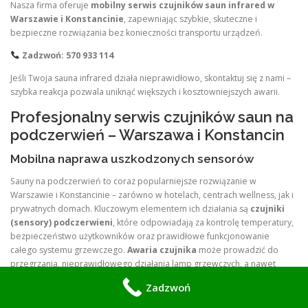
Nasza firma oferuje
mobilny serwis czujników saun infrared w
Warszawie i Konstancinie
, zapewniając szybkie, skuteczne i
bezpieczne rozwiązania bez konieczności transportu urządzeń.
Zadzwoń: 570 933 114
Jeśli Twoja sauna infrared działa nieprawidłowo, skontaktuj się z nami –
szybka reakcja pozwala uniknąć większych i kosztowniejszych awarii.
Profesjonalny serwis czujników saun na
podczerwień – Warszawa i Konstancin
Mobilna naprawa uszkodzonych sensorów
Sauny na podczerwień to coraz popularniejsze rozwiązanie w
Warszawie i Konstancinie – zarówno w hotelach, centrach wellness, jak i
prywatnych domach. Kluczowym elementem ich działania są
czujniki
(sensory) podczerwieni
, które odpowiadają za kontrolę temperatury,
bezpieczeństwo użytkowników oraz prawidłowe funkcjonowanie
całego systemu grzewczego.
Awaria czujnika
może prowadzić do
przegrzania, nieprawidłowego działania lamp grzewczych, a nawet
całkowitego zatrzymania pracy sauny. Nasza firma specjalizuje się w
Zadzwoń
mobilnym serwisie i naprawie czujników saun na podczerwień w
Warszawie i Konstancinie
, oferując szybki dojazd techników i