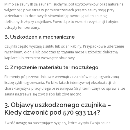
Mimo że sauny IR są saunami suchymi, pot użytkowników oraz naturalna
wilgotność powietrza w pomieszczeniach (często sauny stoją przy
łazienkach lub domowych siłowniach) powodują utlenianie się
delikatnych złączy czujników. Powoduje to wzrost rezystancji i błędne
odczyty temperatury.
B. Uszkodzenia mechaniczne
Czujniki często wystają z sufitu lub ścian kabiny. Przypadkowe uderzenie
ręcznikiem, dłonią lub podczas sprzątania może uszkodzić delikatną
kapilarę lub termistor wewnątrz obudowy.
C. Zmęczenie materiału termoczułego
Elementy półprzewodnikowe wewnątrz czujników mają ograniczoną
liczbę cykli nagrzewania. Po kilku latach intensywnej eksploatacji ich
charakterystyka pracy ulega przesunięciu (dryf termiczny), co sprawia, że
sauna nagrzewa się zbyt słabo lub zbyt mocno.
3. Objawy uszkodzonego czujnika –
Kiedy dzwonić pod 570 933 114?
Zwróć uwagę na następujące sygnały, które wysyła Twoja sauna: