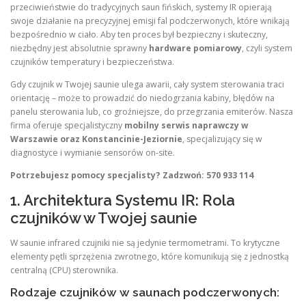
przeciwieństwie do tradycyjnych saun fińskich, systemy IR opierają
swoje działanie na precyzyjnej emisji fal podczerwonych, które wnikają
bezpośrednio w ciało. Aby ten proces był bezpieczny i skuteczny,
niezbędny jest absolutnie sprawny
hardware pomiarowy
, czyli system
czujników temperatury i bezpieczeństwa.
Gdy czujnik w Twojej saunie ulega awarii, cały system sterowania traci
orientację – może to prowadzić do niedogrzania kabiny, błędów na
panelu sterowania lub, co groźniejsze, do przegrzania emiterów. Nasza
firma oferuje specjalistyczny
mobilny serwis naprawczy w
Warszawie oraz Konstancinie-Jeziornie
, specjalizujący się w
diagnostyce i wymianie sensorów on-site.
Potrzebujesz pomocy specjalisty? Zadzwoń: 570 933 114
1. Architektura Systemu IR: Rola
czujników w Twojej saunie
W saunie infrared czujniki nie są jedynie termometrami. To krytyczne
elementy pętli sprzężenia zwrotnego, które komunikują się z jednostką
centralną (CPU) sterownika.
Rodzaje czujników w saunach podczerwonych: