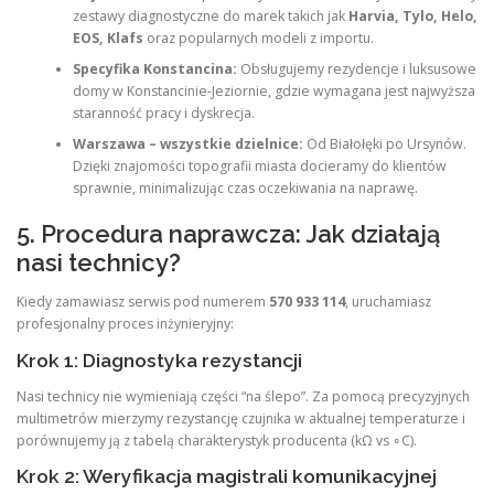
zestawy diagnostyczne do marek takich jak
Harvia, Tylo, Helo,
EOS, Klafs
oraz popularnych modeli z importu.
Specyfika Konstancina:
Obsługujemy rezydencje i luksusowe
domy w Konstancinie-Jeziornie, gdzie wymagana jest najwyższa
staranność pracy i dyskrecja.
Warszawa – wszystkie dzielnice:
Od Białołęki po Ursynów.
Dzięki znajomości topografii miasta docieramy do klientów
sprawnie, minimalizując czas oczekiwania na naprawę.
5. Procedura naprawcza: Jak działają
nasi technicy?
Kiedy zamawiasz serwis pod numerem
570 933 114
, uruchamiasz
profesjonalny proces inżynieryjny:
Krok 1: Diagnostyka rezystancji
Nasi technicy nie wymieniają części “na ślepo”. Za pomocą precyzyjnych
multimetrów mierzymy rezystancję czujnika w aktualnej temperaturze i
porównujemy ją z tabelą charakterystyk producenta (kΩ vs ∘C).
Krok 2: Weryfikacja magistrali komunikacyjnej