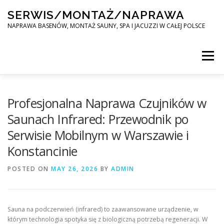
Skip
SERWIS/MONTAŻ/NAPRAWA
to
content
NAPRAWA BASENÓW, MONTAŻ SAUNY, SPA I JACUZZI W CAŁEJ POLSCE
Menu
SPA SERWIS
Profesjonalna Naprawa Czujników w
Saunach Infrared: Przewodnik po
Serwisie Mobilnym w Warszawie i
MONTAŻ SAUNY, SPA, JACUZI W CAŁEJ POLSCE
Konstancinie
POSTED ON
KONTAKT
MAY 26, 2026
BY
ADMIN
Sauna na podczerwień (infrared) to zaawansowane urządzenie, w
którym technologia spotyka się z biologiczną potrzebą regeneracji. W