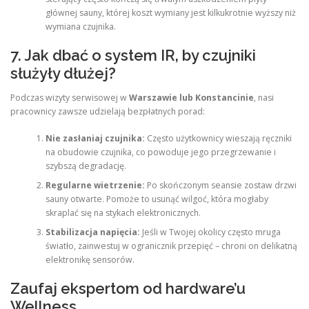
głównej sauny, której koszt wymiany jest kilkukrotnie wyższy niż
wymiana czujnika.
7. Jak dbać o system IR, by czujniki
służyły dłużej?
Podczas wizyty serwisowej w
Warszawie lub Konstancinie
, nasi
pracownicy zawsze udzielają bezpłatnych porad:
Nie zasłaniaj czujnika:
Często użytkownicy wieszają ręczniki
na obudowie czujnika, co powoduje jego przegrzewanie i
szybszą degradację.
Regularne wietrzenie:
Po skończonym seansie zostaw drzwi
sauny otwarte. Pomoże to usunąć wilgoć, która mogłaby
skraplać się na stykach elektronicznych.
Stabilizacja napięcia:
Jeśli w Twojej okolicy często mruga
światło, zainwestuj w ogranicznik przepięć – chroni on delikatną
elektronikę sensorów.
Zaufaj ekspertom od hardware’u
Wellness