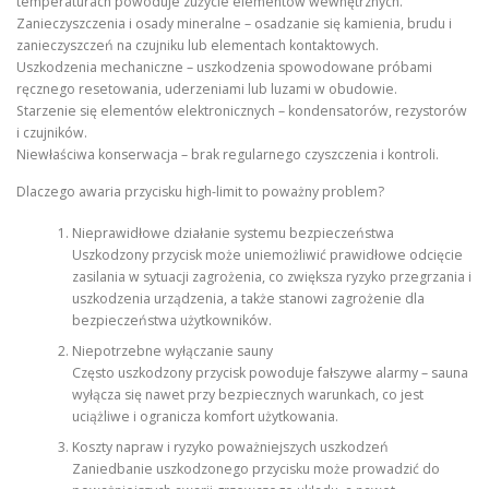
temperaturach powoduje zużycie elementów wewnętrznych.
Zanieczyszczenia i osady mineralne – osadzanie się kamienia, brudu i
zanieczyszczeń na czujniku lub elementach kontaktowych.
Uszkodzenia mechaniczne – uszkodzenia spowodowane próbami
ręcznego resetowania, uderzeniami lub luzami w obudowie.
Starzenie się elementów elektronicznych – kondensatorów, rezystorów
i czujników.
Niewłaściwa konserwacja – brak regularnego czyszczenia i kontroli.
Dlaczego awaria przycisku high-limit to poważny problem?
Nieprawidłowe działanie systemu bezpieczeństwa
Uszkodzony przycisk może uniemożliwić prawidłowe odcięcie
zasilania w sytuacji zagrożenia, co zwiększa ryzyko przegrzania i
uszkodzenia urządzenia, a także stanowi zagrożenie dla
bezpieczeństwa użytkowników.
Niepotrzebne wyłączanie sauny
Często uszkodzony przycisk powoduje fałszywe alarmy – sauna
wyłącza się nawet przy bezpiecznych warunkach, co jest
uciążliwe i ogranicza komfort użytkowania.
Koszty napraw i ryzyko poważniejszych uszkodzeń
Zaniedbanie uszkodzonego przycisku może prowadzić do