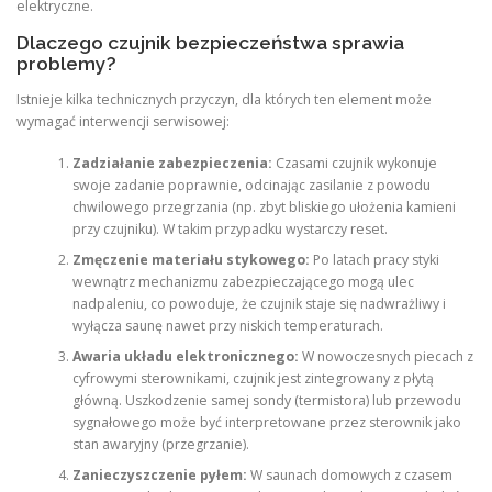
elektryczne.
Dlaczego czujnik bezpieczeństwa sprawia
problemy?
Istnieje kilka technicznych przyczyn, dla których ten element może
wymagać interwencji serwisowej:
Zadziałanie zabezpieczenia:
Czasami czujnik wykonuje
swoje zadanie poprawnie, odcinając zasilanie z powodu
chwilowego przegrzania (np. zbyt bliskiego ułożenia kamieni
przy czujniku). W takim przypadku wystarczy reset.
Zmęczenie materiału stykowego:
Po latach pracy styki
wewnątrz mechanizmu zabezpieczającego mogą ulec
nadpaleniu, co powoduje, że czujnik staje się nadwrażliwy i
wyłącza saunę nawet przy niskich temperaturach.
Awaria układu elektronicznego:
W nowoczesnych piecach z
cyfrowymi sterownikami, czujnik jest zintegrowany z płytą
główną. Uszkodzenie samej sondy (termistora) lub przewodu
sygnałowego może być interpretowane przez sterownik jako
stan awaryjny (przegrzanie).
Zanieczyszczenie pyłem:
W saunach domowych z czasem