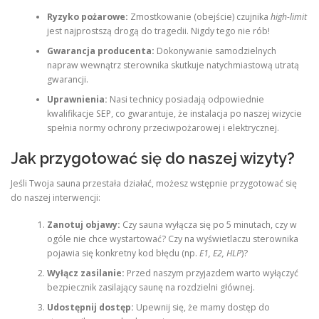
Ryzyko pożarowe:
Zmostkowanie (obejście) czujnika
high-limit
jest najprostszą drogą do tragedii. Nigdy tego nie rób!
Gwarancja producenta:
Dokonywanie samodzielnych
napraw wewnątrz sterownika skutkuje natychmiastową utratą
gwarancji.
Uprawnienia:
Nasi technicy posiadają odpowiednie
kwalifikacje SEP, co gwarantuje, że instalacja po naszej wizycie
spełnia normy ochrony przeciwpożarowej i elektrycznej.
Jak przygotować się do naszej wizyty?
Jeśli Twoja sauna przestała działać, możesz wstępnie przygotować się
do naszej interwencji:
Zanotuj objawy:
Czy sauna wyłącza się po 5 minutach, czy w
ogóle nie chce wystartować? Czy na wyświetlaczu sterownika
pojawia się konkretny kod błędu (np.
E1, E2, HLP
)?
Wyłącz zasilanie:
Przed naszym przyjazdem warto wyłączyć
bezpiecznik zasilający saunę na rozdzielni głównej.
Udostępnij dostęp:
Upewnij się, że mamy dostęp do