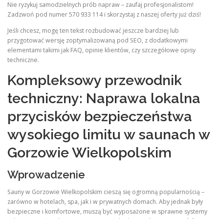
Nie ryzykuj samodzielnych prób napraw – zaufaj profesjonalistom!
Zadzwoń pod numer 570 933 114 i skorzystaj z naszej oferty już dziś!
Jeśli chcesz, mogę ten tekst rozbudować jeszcze bardziej lub
przygotować wersję zoptymalizowaną pod SEO, z dodatkowymi
elementami takimi jak FAQ, opinie klientów, czy szczegółowe opisy
techniczne.
Kompleksowy przewodnik
techniczny: Naprawa lokalna
przycisków bezpieczeństwa
wysokiego limitu w saunach w
Gorzowie Wielkopolskim
Wprowadzenie
Sauny w Gorzowie Wielkopolskim cieszą się ogromną popularnością –
zarówno w hotelach, spa, jak i w prywatnych domach. Aby jednak były
bezpieczne i komfortowe, muszą być wyposażone w sprawne systemy