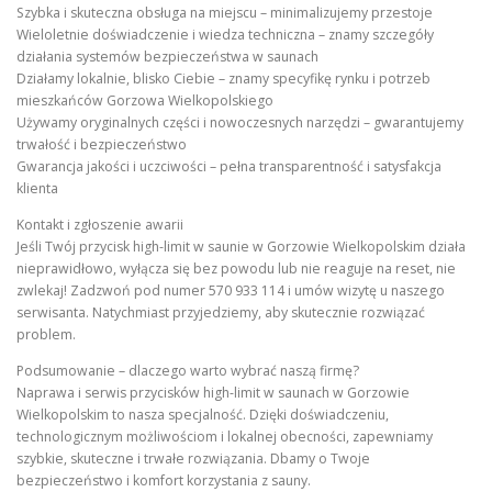
Szybka i skuteczna obsługa na miejscu – minimalizujemy przestoje
Wieloletnie doświadczenie i wiedza techniczna – znamy szczegóły
działania systemów bezpieczeństwa w saunach
Działamy lokalnie, blisko Ciebie – znamy specyfikę rynku i potrzeb
mieszkańców Gorzowa Wielkopolskiego
Używamy oryginalnych części i nowoczesnych narzędzi – gwarantujemy
trwałość i bezpieczeństwo
Gwarancja jakości i uczciwości – pełna transparentność i satysfakcja
klienta
Kontakt i zgłoszenie awarii
Jeśli Twój przycisk high-limit w saunie w Gorzowie Wielkopolskim działa
nieprawidłowo, wyłącza się bez powodu lub nie reaguje na reset, nie
zwlekaj! Zadzwoń pod numer 570 933 114 i umów wizytę u naszego
serwisanta. Natychmiast przyjedziemy, aby skutecznie rozwiązać
problem.
Podsumowanie – dlaczego warto wybrać naszą firmę?
Naprawa i serwis przycisków high-limit w saunach w Gorzowie
Wielkopolskim to nasza specjalność. Dzięki doświadczeniu,
technologicznym możliwościom i lokalnej obecności, zapewniamy
szybkie, skuteczne i trwałe rozwiązania. Dbamy o Twoje
bezpieczeństwo i komfort korzystania z sauny.