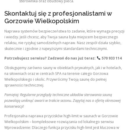
sterownika oraz obudowy pieca.
Skontaktuj się z profesjonalistami w
Gorzowie Wielkopolskim
Naprawa systemów bezpieczeństwa to zadanie, które wymaga precyzji
i wiedzy. Jeśli chcesz, aby Twoja sauna była miejscem bezpiecznego
relaksu, nie ryzykuj samodzielnych napraw. Nasz zespół działa szybko,
skutecznie i zgodnie z najwyższymi standardami technicznymi.
Potrzebujesz serwisu? Zadzwoń do nas już teraz:
570 933 114
Obsługujemy zarówno sauny w obiektach prywatnych, jak i w hotelach,
na siłowniach oraz w centrach SPA na terenie całego Gorzowa
Wielkopolskiego i okolic. Przywrócimy Twoją saunę do pełnej
sprawności technicznej.
Pamiętaj: Regularne przeglądy techniczne układów sterowania sauną
pozwalają uniknąć awarii w trakcie sezonu. Zapytaj nas o ofertę okresowej
konserwacji!
Profesjonalna naprawa przycisków high-limit w saunach w Gorzowie
Wielkopolskim – kompleksowe rozwiązania od lokalnego serwisu
Wprowadzenie: Dlaczego funkcja przycisku high-limit jest kluczowa w