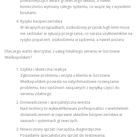
poważniejszych awarii grzewczego układu, a nawet
konieczności wymiany całego systemu, co wiąże się z wysokimi
kosztami.
Ryzyko bezpieczeństwa
W skrajnych przypadkach, uszkodzony przycisk high-limit może
nie zadziałać w sytuacji przegrzania, co naraża użytkowników na
ryzyko poparzeń, uszkodzenia urządzenia, a nawet pożaru.
Dlaczego warto skorzystać z usług lokalnego serwisu w Gorzowie
Wielkopolskim?
Szybka i skuteczna reakcja
Zgłoszenie problemu i wizyta u klienta w Gorzowie
Wielkopolskim pozwala na natychmiastowe rozwiązanie
problemu, bez opóźnień związanych z wysyłką części do
serwisu zdalnego.
Doświadczenie i specjalistyczna wiedza
Nasi technicy to wykwalifikowani profesjonaliści z wieloletnim
doświadczeniem w naprawie układów bezpieczeństwa w
saunach i systemach grzewczych.
Nowoczesny sprzęt i narzędzia diagnostyczne
Posiadamy specjalistyczny sprzęt do testowania,