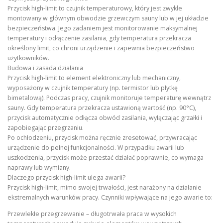
Przycisk high-limit to czujnik temperaturowy, który jest zwykle
montowany w głównym obwodzie grzewczym sauny lub w jej układzie
bezpieczeństwa. Jego zadaniem jest monitorowanie maksymalnej
temperatury i odłączenie zasilania, gdy temperatura przekracza
określony limit, co chroni urządzenie i zapewnia bezpieczeństwo
użytkowników.
Budowa i zasada działania
Przycisk high-limit to element elektroniczny lub mechaniczny,
wyposażony w czujnik temperatury (np. termistor lub płytkę
bimetalową). Podczas pracy, czujnik monitoruje temperaturę wewnątrz
sauny. Gdy temperatura przekracza ustawioną wartość (np. 90°C),
przycisk automatycznie odłącza obwód zasilania, wyłączając grzałki i
zapobiegając przegrzaniu.
Po ochłodzeniu, przycisk można ręcznie zresetować, przywracając
urządzenie do pełnej funkcjonalności. W przypadku awarii lub
uszkodzenia, przycisk może przestać działać poprawnie, co wymaga
naprawy lub wymiany.
Dlaczego przycisk high-limit ulega awarii?
Przycisk high-limit, mimo swojej trwałości, jest narażony na działanie
ekstremalnych warunków pracy. Czynniki wpływające na jego awarie to:
Przewlekłe przegrzewanie – długotrwała praca w wysokich