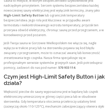
Sauna to miejsce, w którym bezpieczeństwo użytkowników jest
nadrzędnym priorytetem. Sercem systemu bezpieczeństwa każdej
nowoczesnej sauny elektrycznej jest wyłącznik termiczny, znany jako
High-Limit Safety Button
lub ogranicznik temperatury
bezpieczeństwa. Jego rola jest kluczowa: w przypadku awarii
termostatu i niekontrolowanego wzrostu temperatury, przycisk ten
przerywa obwód elektryczny, chroniąc saunę przed przegrzaniem, a w
konsekwencji przed pożarem.
Jeśli Twoja sauna w Gorzowie Wielkopolskim nie włącza się, nagle
wyłącza w trakcie pracy lub na sterowniku pojawia się kod błędu
związany z przegrzaniem, może to oznaczać awarię lub konieczność
zresetowania tego czujnika. Nasza firma specjalizuje się w
profesjonalnym serwisie systemów grzejnych saun. Jeśli potrzebujesz
pomocy, zadzwoń do nas pod numer:
570 933 114
.
Czym jest High-Limit Safety Button i jak
działa?
Większość pieców do sauny wyposażona jest w kapilarę lub czujnik
elektroniczny umieszczony w górnej części pieca lub w obudowie
sterownika. Gdy temperatura otoczenia przekroczy ustalony limit
(zazwyczaj około 110-125°C), mechanizm zabezpieczający otwiera styki