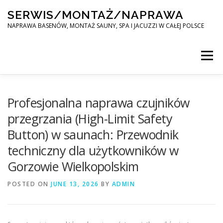
Skip
SERWIS/MONTAŻ/NAPRAWA
to
content
NAPRAWA BASENÓW, MONTAŻ SAUNY, SPA I JACUZZI W CAŁEJ POLSCE
Menu
SPA SERWIS
Profesjonalna naprawa czujników
przegrzania (High-Limit Safety
Button) w saunach: Przewodnik
MONTAŻ SAUNY, SPA, JACUZI W CAŁEJ POLSCE
techniczny dla użytkowników w
Gorzowie Wielkopolskim
KONTAKT
POSTED ON
JUNE 13, 2026
BY
ADMIN