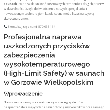
saunach
, co pozwala uniknąć kosztownych remontów i długich przerw
w działalności. Dzięki doświadczeniu naszych specjalistów i
nowoczesnym technologiom każda sauna może liczyć na szybką i
skuteczną pomoc.
Skontaktuj się z nami: 570 933 114
Profesjonalna naprawa
uszkodzonych przycisków
zabezpieczenia
wysokotemperaturowego
(High-Limit Safety) w saunach
w Gorzowie Wielkopolskim
Wprowadzenie
Nowoczesne sauny wyposażone są w szereg systemów
bezpieczeństwa mających na celu ochronę użytkowników oraz samego