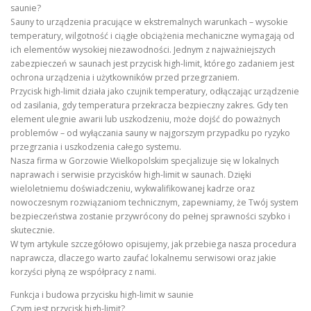
saunie?
Sauny to urządzenia pracujące w ekstremalnych warunkach – wysokie
temperatury, wilgotność i ciągłe obciążenia mechaniczne wymagają od
ich elementów wysokiej niezawodności. Jednym z najważniejszych
zabezpieczeń w saunach jest przycisk high-limit, którego zadaniem jest
ochrona urządzenia i użytkowników przed przegrzaniem.
Przycisk high-limit działa jako czujnik temperatury, odłączając urządzenie
od zasilania, gdy temperatura przekracza bezpieczny zakres. Gdy ten
element ulegnie awarii lub uszkodzeniu, może dojść do poważnych
problemów – od wyłączania sauny w najgorszym przypadku po ryzyko
przegrzania i uszkodzenia całego systemu.
Nasza firma w Gorzowie Wielkopolskim specjalizuje się w lokalnych
naprawach i serwisie przycisków high-limit w saunach. Dzięki
wieloletniemu doświadczeniu, wykwalifikowanej kadrze oraz
nowoczesnym rozwiązaniom technicznym, zapewniamy, że Twój system
bezpieczeństwa zostanie przywrócony do pełnej sprawności szybko i
skutecznie.
W tym artykule szczegółowo opisujemy, jak przebiega nasza procedura
naprawcza, dlaczego warto zaufać lokalnemu serwisowi oraz jakie
korzyści płyną ze współpracy z nami.
Funkcja i budowa przycisku high-limit w saunie
Czym jest przycisk high-limit?