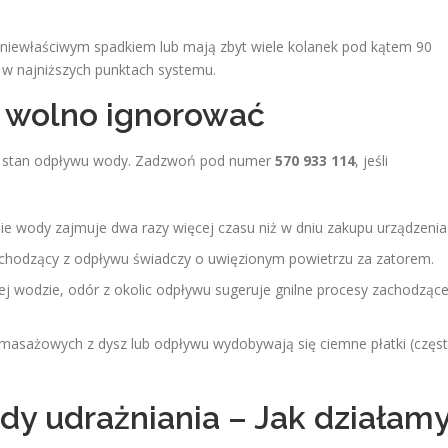
 niewłaściwym spadkiem lub mają zbyt wiele kolanek pod kątem 90
 w najniższych punktach systemu.
e wolno ignorować
ać stan odpływu wody. Zadzwoń pod numer
570 933 114
, jeśli
ie wody zajmuje dwa razy więcej czasu niż w dniu zakupu urządzenia
chodzący z odpływu świadczy o uwięzionym powietrzu za zatorem.
j wodzie, odór z okolic odpływu sugeruje gnilne procesy zachodząc
asażowych z dysz lub odpływu wydobywają się ciemne płatki (częs
dy udrażniania – Jak działam