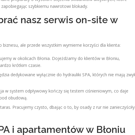
m, zapobiegając szybkiemu nawrotowi blokady.
rać nasz serwis on-site w
o biznesu, ale przede wszystkim wymierne korzyści dla klienta:
ujemy w okolicach Błonia. Dojeżdżamy do klientów w Błoniu,
rdzo krótkim czasie.
zia dedykowane wyłącznie do hydrauliki SPA, których nie mają zwyk
ja w system odpływowy kończy się testem ciśnieniowym, co daje
ć pod obudową.
ras. Pracujemy czysto, dbając o to, by osady z rur nie zanieczyściły
 SPA i apartamentów w Błoniu