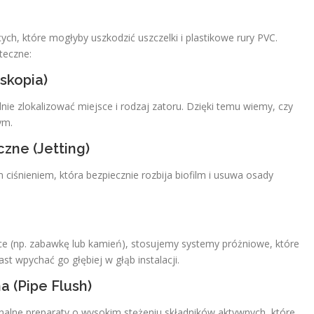
ch, które mogłyby uszkodzić uszczelki i plastikowe rury PVC.
teczne:
skopia)
ie zlokalizować miejsce i rodzaj zatoru. Dzięki temu wiemy, czy
ym.
zne (Jetting)
iśnieniem, która bezpiecznie rozbija biofilm i usuwa osady
e (np. zabawkę lub kamień), stosujemy systemy próżniowe, które
t wpychać go głębiej w głąb instalacji.
 (Pipe Flush)
alne preparaty o wysokim stężeniu składników aktywnych, które