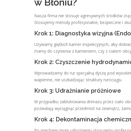
w Błoniu?
Nasza firma nie stosuje agresywnych środków żrący
Stosujemy metody profesjonalne, bezpieczne i sku
Krok 1: Diagnostyka wizyjna (Endo
Używamy giętkich kamer inspekcyjnych, aby dokładn
mamy do czynienia z kamieniem, czy z ciałem obc
Krok 2: Czyszczenie hydrodynamic
Wprowadzamy do rur specjalną dyszę pod wysokim c
wapienne, nie uszkadzając struktury rurociągu.
Krok 3: Udrażnianie próżniowe
W przypadku zablokowania drenażu przez ciało obc
pozwalają wyciągnąć przedmiot na zewnątrz, zamias
Krok 4: Dekontaminacja chemiczna
Po mechanicznym udrożnieniu stosujemy profesjon