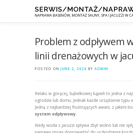
Skip
SERWIS/MONTAŻ/NAPRA
to
NAPRAWA BASENÓW, MONTAŻ SAUNY, SPA I JACUZZI W CA
content
Problem z odpływem wo
linii drenażowych w jac
POSTED ON
JUNE 2, 2026
BY
ADMIN
Relaks w gorącej, bąbelkowej kąpieli to jedna z 
ogrodzie lub domu. Jednak każde urządzenie typu w
Jedną z najbardziej frustrujących awarii, z jakimi 
system odpływowy
.
Kiedy woda z jacuzzi spływa zbyt wolno lub nie 
naprawy mogą doprowadzić do uszkodzenia kosztown