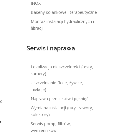
INOX
Baseny solankowe i terapeutyczne
Montaż instalacji hydraulicznych i
filtracji
Serwis i naprawa
Lokalizacja nieszczelności (testy,
.
kamery)
Uszczelnianie (folie, żywice,
e
iniekcje)
Naprawa przecieków i pęknięć
to
Wymiana instalacji (rury, zawory,
kolektory)
y
Serwis pomp, filtrów,
wymienników