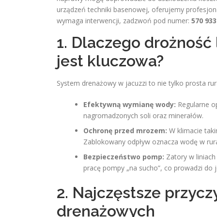
urządzeń techniki basenowej, oferujemy profesjonal
wymaga interwencji, zadzwoń pod numer:
570 933
1. Dlaczego drożność 
jest kluczowa?
System drenażowy w jacuzzi to nie tylko prosta r
Efektywną wymianę wody:
Regularne op
nagromadzonych soli oraz minerałów.
Ochronę przed mrozem:
W klimacie taki
Zablokowany odpływ oznacza wodę w rurach
Bezpieczeństwo pomp:
Zatory w liniac
pracę pompy „na sucho”, co prowadzi do j
2. Najczęstsze przyc
drenażowych