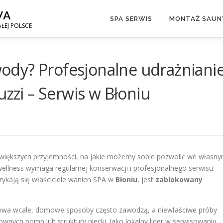
WA
SPA SERWIS
MONTAŻ SAUNY
ŁEJ POLSCE
dy? Profesjonalne udrażniani
uzzi – Serwis w Błoniu
największych przyjemności, na jakie możemy sobie pozwolić we własn
ellness wymaga regularnej konserwacji i profesjonalnego serwisu.
borykają się właściciele wanien SPA w
Błoniu
, jest
zablokowany
spływa wcale, domowe sposoby często zawodzą, a niewłaściwe próby
ych pomp lub struktury niecki. Jako lokalny lider w serwisowaniu