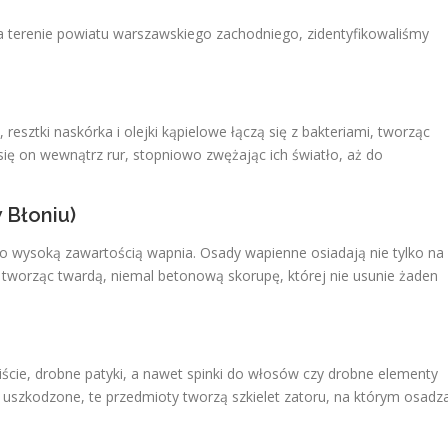
na terenie powiatu warszawskiego zachodniego, zidentyfikowaliśmy
resztki naskórka i olejki kąpielowe łączą się z bakteriami, tworząc
się on wewnątrz rur, stopniowo zwężając ich światło, aż do
 Błoniu)
to wysoką zawartością wapnia. Osady wapienne osiadają nie tylko na
, tworząc twardą, niemal betonową skorupę, której nie usunie żaden
iście, drobne patyki, a nawet spinki do włosów czy drobne elementy
ub uszkodzone, te przedmioty tworzą szkielet zatoru, na którym osadz