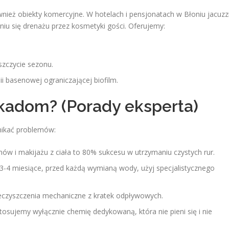
wnież obiekty komercyjne. W hotelach i pensjonatach w Błoniu jacuzz
niu się drenażu przez kosmetyki gości. Oferujemy:
szczycie sezonu.
i basenowej ograniczającej biofilm.
okadom? (Porady eksperta)
unikać problemów:
ów i makijażu z ciała to 80% sukcesu w utrzymaniu czystych rur.
3-4 miesiące, przed każdą wymianą wody, użyj specjalistycznego
eczyszczenia mechaniczne z kratek odpływowych.
tosujemy wyłącznie chemię dedykowaną, która nie pieni się i nie