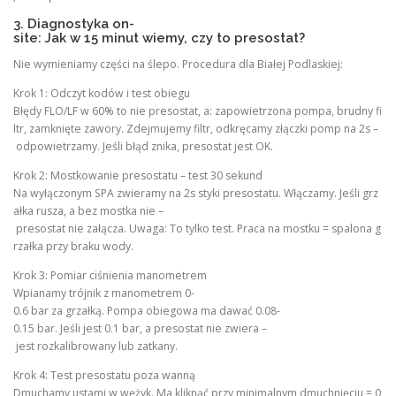
3. Diagnostyka on-
site: Jak w 15 minut wiemy, czy to presostat?
Nie wymieniamy części na ślepo. Procedura dla Białej Podlaskiej:
Krok 1: Odczyt kodów i test obiegu
Błędy FLO/LF w 60% to nie presostat, a: zapowietrzona pompa, brudny fi
ltr, zamknięte zawory. Zdejmujemy filtr, odkręcamy złączki pomp na 2s –
odpowietrzamy. Jeśli błąd znika, presostat jest OK.
Krok 2: Mostkowanie presostatu – test 30 sekund
Na wyłączonym SPA zwieramy na 2s styki presostatu. Włączamy. Jeśli grz
ałka rusza, a bez mostka nie –
presostat nie załącza. Uwaga: To tylko test. Praca na mostku = spalona g
rzałka przy braku wody.
Krok 3: Pomiar ciśnienia manometrem
Wpianamy trójnik z manometrem 0-
0.6 bar za grzałką. Pompa obiegowa ma dawać 0.08-
0.15 bar. Jeśli jest 0.1 bar, a presostat nie zwiera –
jest rozkalibrowany lub zatkany.
Krok 4: Test presostatu poza wanną
Dmuchamy ustami w wężyk. Ma kliknąć przy minimalnym dmuchnięciu = 0