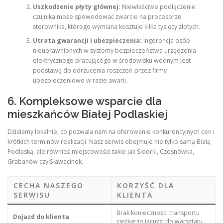
Uszkodzenie płyty głównej:
Niewłaściwe podłączenie
czujnika może spowodować zwarcie na procesorze
sterownika, którego wymiana kosztuje kilka tysięcy złotych.
Utrata gwarancji i ubezpieczenia:
Ingerencja osób
nieuprawnionych w systemy bezpieczeństwa urządzenia
elektrycznego pracującego w środowisku wodnym jest
podstawą do odrzucenia roszczeń przez firmy
ubezpieczeniowe w razie awarii.
6. Kompleksowe wsparcie dla
mieszkańców Białej Podlaskiej
Działamy lokalnie, co pozwala nam na oferowanie konkurencyjnych cen i
krótkich terminów realizacji. Nasz serwis obejmuje nie tylko samą Białą
Podlaską, ale również miejscowości takie jak Sidorki, Czosnówka,
Grabanów czy Sławacinek.
CECHA NASZEGO
KORZYŚĆ DLA
SERWISU
KLIENTA
Brak konieczności transportu
Dojazd do klienta
ciężkiego jacuzzi do warsztatu.