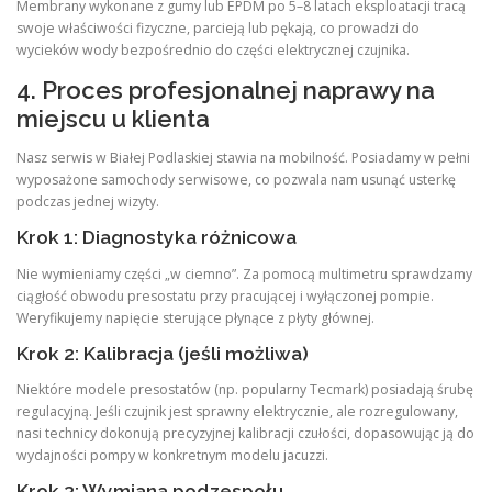
Membrany wykonane z gumy lub EPDM po 5–8 latach eksploatacji tracą
swoje właściwości fizyczne, parcieją lub pękają, co prowadzi do
wycieków wody bezpośrednio do części elektrycznej czujnika.
4. Proces profesjonalnej naprawy na
miejscu u klienta
Nasz serwis w Białej Podlaskiej stawia na mobilność. Posiadamy w pełni
wyposażone samochody serwisowe, co pozwala nam usunąć usterkę
podczas jednej wizyty.
Krok 1: Diagnostyka różnicowa
Nie wymieniamy części „w ciemno”. Za pomocą multimetru sprawdzamy
ciągłość obwodu presostatu przy pracującej i wyłączonej pompie.
Weryfikujemy napięcie sterujące płynące z płyty głównej.
Krok 2: Kalibracja (jeśli możliwa)
Niektóre modele presostatów (np. popularny Tecmark) posiadają śrubę
regulacyjną. Jeśli czujnik jest sprawny elektrycznie, ale rozregulowany,
nasi technicy dokonują precyzyjnej kalibracji czułości, dopasowując ją do
wydajności pompy w konkretnym modelu jacuzzi.
Krok 3: Wymiana podzespołu