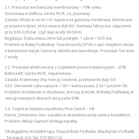
2.1. Presostat mechaniczny membranowy – 70% rynku
Stosowany w Balboa, Gecko IN.YE, LX, Joyonway.
Zasada: Woda w rurce 1/4″ napiera na gumową membranę. Membrana
przesuwa trzpień, który zwiera styk NO. Nastawa fabryczna: załączenie
przy 0.03-0.05 bar, czyli słup wody 30-50cm.
Regulacja: Śruba imbus 2mm lub pokrętło. 1 obrót = 0.01 bar.
Problem w Białej Podlaskiej: Twarda woda 20°dH z ujęć miejskich zarast
a kamieniem wężyk i komorę. Membrana twardnieje. Presostat “nie widz
i” wody.
2.2. Presostat elektroniczny z czujnikiem piezorezystancyjnym – 25%
Balboa BP, Gecko IN.XE, AquaFinesse.
Zasada: Krzemowy chip mierzy ciśnienie, przetwornik daje 0.5-
4.5V. Sterownik czyta napięcie. 1.0V = wanna pusta, 2.5V = poziom OK.
Problem: Kondensat w obudowie, korozja ścieżek. W Białej Podlaskiej w
nieogrzewanych altanach zimą pada 50%.
2.3. Czujnik przepływu łopatkowy Flow Switch – 5%
Harvia, Dimension One. Łopatka w strumieniu wody zwiera kontaktron.
Problem: Włosy i kamień blokują łopatkę.
Obsługujemy wszystkie typy. Dojazd Biała Podlaska, Międzyrzec Podlaski
, Terespol: 0 zł. Tel: 570 933 114.