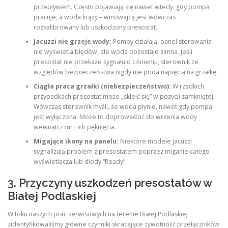
przepływem. Często pojawiają się nawet wtedy, gdy pompa
pracuje, a woda krąży – winowajcą jest wówczas
rozkalibrowany lub uszkodzony presostat.
Jacuzzi nie grzeje wody:
Pompy działają, panel sterowania
nie wyświetla błędów, ale woda pozostaje zimna. Jeśli
presostat nie przekaże sygnału o ciśnieniu, sterownik ze
względów bezpieczeństwa nigdy nie poda napięcia na grzałkę.
Ciągła praca grzałki (niebezpieczeństwo):
W rzadkich
przypadkach presostat może „skleić się” w pozycji zamkniętej.
Wówczas sterownik myśli, że woda płynie, nawet gdy pompa
jest wyłączona. Może to doprowadzić do wrzenia wody
wewnątrz rur i ich pęknięcia.
Migające ikony na panelu:
Niektóre modele jacuzzi
sygnalizują problem z presostatem poprzez miganie całego
wyświetlacza lub diody “Ready”.
3. Przyczyny uszkodzeń presostatów w
Białej Podlaskiej
W toku naszych prac serwisowych na terenie Białej Podlaskiej
zidentyfikowaliśmy główne czynniki skracające żywotność przełączników