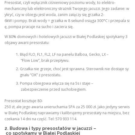
Presostat, czyli wyłącznik ciśnieniowy poziomu wody, to elektro-
mechaniczny lub elektroniczny strażnik Twojego jacuzzi. Jego zadanie: w
ykryć, czy w obiegu jest woda, zanim załączy się grzałka 2-
6kW i pompy. Brak wody = grzałka w 8 sekund osiąga 300°C i przepala si
ę, pompa pracuje na sucho i zaciera się.
W 80% domowych i hotelowych jacuzzi w Białej Podlaskiej spotykamy 3
objawy awarii presostatu:
Błąd FLO, FL1, FL2, LF na panelu Balboa, Gecko, LX –
“Flow Low”, brak przepływu.
Grzałka nie grzeje, choć jest sprawna. Sterownik nie dostaje sy
gnału “OK” z presostatu.
Pompa obiegowa włącza się na 5s i staje –
zabezpieczenie przed suchobiegiem.
Presostat kosztuje 80-
250 zł, ale jego awaria unieruchamia SPA za 25 000 zł. Jako jedyny serwis
w Białej Podlaskiej naprawiamy i kalibrujemy presostaty na miejscu, bez
czekania 14 dni na część. Tel: 570 933 114.
2. Budowa i typy presostatów w jacuzzi –
co spotykamy w Białej Podlaskiej