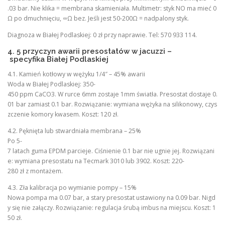
.03 bar. Nie klika = membrana skamieniała. Multimetr: styk NO ma mieć 0
Ω po dmuchnięciu, ∞Ω bez. Jeśli jest 50-200Ω = nadpalony styk.
Diagnoza w Białej Podlaskiej: 0 zł przy naprawie. Tel: 570 933 114.
4. 5 przyczyn awarii presostatów w jacuzzi –
specyfika Białej Podlaskiej
4.1. Kamień kotłowy w wężyku 1/4″ – 45% awarii
Woda w Białej Podlaskiej: 350-
450 ppm CaCO3. W rurce 6mm zostaje 1mm światła. Presostat dostaje 0.
01 bar zamiast 0.1 bar. Rozwiązanie: wymiana wężyka na silikonowy, czys
zczenie komory kwasem. Koszt: 120 zł.
4.2. Pęknięta lub stwardniała membrana – 25%
Po 5-
7 latach guma EPDM parcieje. Ciśnienie 0.1 bar nie ugnie jej. Rozwiązani
e: wymiana presostatu na Tecmark 3010 lub 3902. Koszt: 220-
280 zł z montażem.
4.3. Zła kalibracja po wymianie pompy – 15%
Nowa pompa ma 0.07 bar, a stary presostat ustawiony na 0.09 bar. Nigd
y się nie załączy. Rozwiązanie: regulacja śrubą imbus na miejscu. Koszt: 1
50 zł.