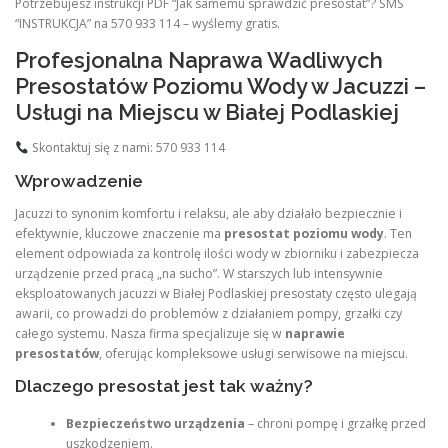
Potrzebujesz instrukcji PDF “Jak samemu sprawdzić presostat”? SMS
“INSTRUKCJA” na 570 933 114 – wyślemy gratis.
Profesjonalna Naprawa Wadliwych
Presostatów Poziomu Wody w Jacuzzi –
Usługi na Miejscu w Białej Podlaskiej
Skontaktuj się z nami: 570 933 114
Wprowadzenie
Jacuzzi to synonim komfortu i relaksu, ale aby działało bezpiecznie i
efektywnie, kluczowe znaczenie ma
presostat poziomu wody
. Ten
element odpowiada za kontrolę ilości wody w zbiorniku i zabezpiecza
urządzenie przed pracą „na sucho”. W starszych lub intensywnie
eksploatowanych jacuzzi w Białej Podlaskiej presostaty często ulegają
awarii, co prowadzi do problemów z działaniem pompy, grzałki czy
całego systemu. Nasza firma specjalizuje się w
naprawie
presostatów
, oferując kompleksowe usługi serwisowe na miejscu.
Dlaczego presostat jest tak ważny?
Bezpieczeństwo urządzenia
– chroni pompę i grzałkę przed
uszkodzeniem.