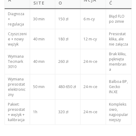
SITE
O
Ć
Diagnoza
Błąd FLO
+
30 min
150 zł
6 m-cy
po zimie
regulacja
Czyszczeni
Presostat
e + nowy
40 min
180 zł
12 m-cy
klika, ale
wężyk
nie załącza
Brak kliku,
Wymiana
pęknięta
Tecmark
40 min
260 zł
24 m-ce
membran
3010
a
Wymiana
Balboa BP,
presostat
50 min
480-650 zł
24 m-ce
Gecko
elektronic
IN.XE
zny
Pakiet:
Kompleks
presostat
owo,
1h
320 zł
24 m-ce
+ wężyk +
najpopular
kalibracja
niejszy