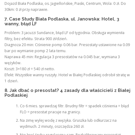
Dojazd Biała Podlaska, os. Jagiellońskie, Piaski, Centrum, Wola: 0 zł. Do
30km: 0 zł przy naprawie.
7. Case Study Biała Podlaska, ul. Janowska: Hotel, 3
wanny, błąd LF
Problem: 3 jacuzzi Sundance, błąd LF od tygodnia. Obsługa wymieniła
filtry, bez efektu. Strata 900 zł/dzień.
Diagnoza 20 min: Ciśnienie pomp 0.06 bar. Presostaty ustawione na 0.09
bar po wymianie pomp 2 lata temu.
Naprawa 45 min: Regulacja 3 presostatów na 0.045 bar, wymiana 3
wężyków.
Koszt: 3×180 zł = 540 zł netto.
Efekt: Wszystkie wanny ruszyły. Hotel w Białej Podlaskiej odrobił stratę w
1 dzień.
8. Jak dbać o presostat? 4 zasady dla właścicieli z Białej
Podlaskiej
Co 6 mies. sprawdzaj filtr. Brudny filtr = spadek ciśnienia = błąd
FLO = presostat pracuje na granicy.
Na zimę wylej wodę z wężyka. Gruszka lub odkurzacz na
wydmuch. 2 minuty, oszczędza 260 zł.
Nie kręć śrubą regulacyjną sam. Rozkalibrowany presostat