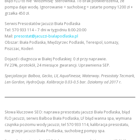
Błąd FLO to nie “widzimisię” sterownika. To brak potwierdzenia, że
pompa daje wodę. Ignorowanie = suchobieg = zatarte pompy 1200 zł +
grzałka 450 zł.
Serwis Presostatów Jacuzzi Biała Podlaska
Tel: 570 933 114 – 7 dni w tygodniu 8:00-20:00
Mail:
presostat@jacuzzi-bialapodlaska.pl
Obszar: Biała Podlaska, Międzyrzec Podlaski, Terespol, Łomazy,
Piszczac, Kodeń
Dojazd i diagnoza w Białej Podlaskiej: 0 zł przy naprawie.
FV 23%, protokół, 24 miesiące gwarancji. Uprawnienia SEP.
Specjalizacja: Balboa, Gecko, LX, AquaFinesse, Waterway. Presostaty Tecmark,
Len Gordon, HydroQuip. Kalibracja 0.03-0.5 bar. Działamy od 2017 r.
Słowa kluczowe SEO: naprawa presostatu jacuzzi Biała Podlaska, błąd
FLO jacuzzi, serwis Balboa Biała Podlaska, LF błąd wanna spa, wymiana
czujnika poziomu wody jacuzzi, tel 570 933 114, kalibracja presostatu,
nie grzeje jacuzzi Biała Podlaska, suchobieg pompy spa.