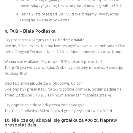
może załączyć grzałkę bez wody. Koszt nowej grzałki: 450 zł.
Raz na 2 lata przegląd. Za 150 zł skalibrujemy i wyczyścimy.
Taniej niż awaria w Sylwestra.
9. FAQ – Biała Podlaska
Czy presostat z Allegro za 50 zł będzie działał?
Będzie, 3-6 miesięcy. Nie ma komory wyrównawczej, membrana z Chin
pęka. Oryginał Tecmark działa 8-10 lat. Montujemy tylko sprawdzone.
Wanna stoi w altanie. Czy mróz -15°C uszkodzi presostat?
Tak, jeśli jest woda w wężyku. Zrobimy pętlę anty-mrozową + izolację.
Dopłata 40 zł.
Błąd FLO znika jak uderzę w obudowę. Co to?
Sklejony styk presostatu. Na 2-3 tygodnie pomoże, potem padnie na
amen. Zadzwoń 570 933 114, wymienimy zanim spalisz grzałkę.
Czy dojedziecie do Międzyrzeca Podlaskiego?
Tak. Biała Podlaska +50km. Dojazd gratis przy naprawie >200 zł.
10. Nie czekaj aż spali się grzałka za 500 zł. Napraw
presostat dziś