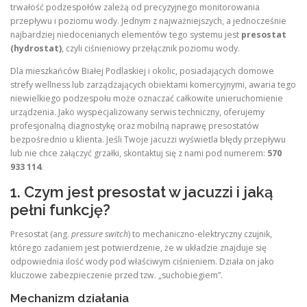
trwałość podzespołów zależą od precyzyjnego monitorowania
przepływu i poziomu wody. Jednym z najważniejszych, a jednocześnie
najbardziej niedocenianych elementów tego systemu jest
presostat
(hydrostat)
, czyli ciśnieniowy przełącznik poziomu wody.
Dla mieszkańców Białej Podlaskiej i okolic, posiadających domowe
strefy wellness lub zarządzających obiektami komercyjnymi, awaria tego
niewielkiego podzespołu może oznaczać całkowite unieruchomienie
urządzenia. Jako wyspecjalizowany serwis techniczny, oferujemy
profesjonalną diagnostykę oraz mobilną naprawę presostatów
bezpośrednio u klienta. Jeśli Twoje jacuzzi wyświetla błędy przepływu
lub nie chce załączyć grzałki, skontaktuj się z nami pod numerem:
570
933 114
.
1. Czym jest presostat w jacuzzi i jaką
pełni funkcję?
Presostat (ang.
pressure switch
) to mechaniczno-elektryczny czujnik,
którego zadaniem jest potwierdzenie, że w układzie znajduje się
odpowiednia ilość wody pod właściwym ciśnieniem. Działa on jako
kluczowe zabezpieczenie przed tzw. „suchobiegiem”.
Mechanizm działania