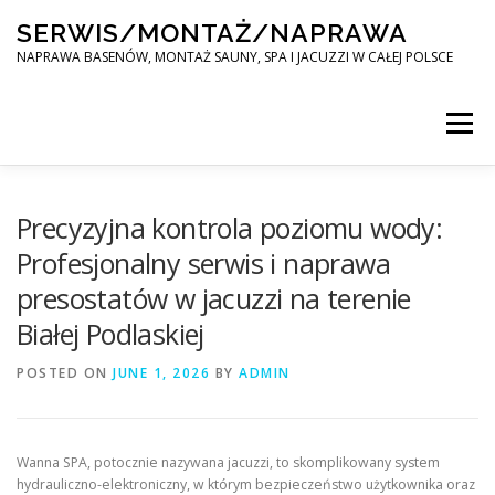
Skip
SERWIS/MONTAŻ/NAPRAWA
to
content
NAPRAWA BASENÓW, MONTAŻ SAUNY, SPA I JACUZZI W CAŁEJ POLSCE
Menu
SPA SERWIS
Precyzyjna kontrola poziomu wody:
Profesjonalny serwis i naprawa
presostatów w jacuzzi na terenie
MONTAŻ SAUNY, SPA, JACUZI W CAŁEJ POLSCE
Białej Podlaskiej
POSTED ON
KONTAKT
JUNE 1, 2026
BY
ADMIN
Wanna SPA, potocznie nazywana jacuzzi, to skomplikowany system
hydrauliczno-elektroniczny, w którym bezpieczeństwo użytkownika oraz