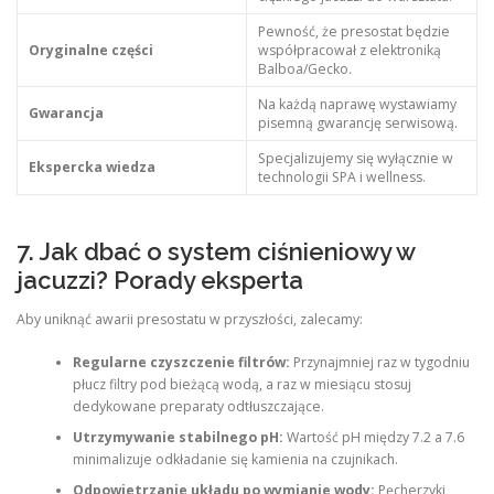
Pewność, że presostat będzie
Oryginalne części
współpracował z elektroniką
Balboa/Gecko.
Na każdą naprawę wystawiamy
Gwarancja
pisemną gwarancję serwisową.
Specjalizujemy się wyłącznie w
Ekspercka wiedza
technologii SPA i wellness.
7. Jak dbać o system ciśnieniowy w
jacuzzi? Porady eksperta
Aby uniknąć awarii presostatu w przyszłości, zalecamy:
Regularne czyszczenie filtrów:
Przynajmniej raz w tygodniu
płucz filtry pod bieżącą wodą, a raz w miesiącu stosuj
dedykowane preparaty odtłuszczające.
Utrzymywanie stabilnego pH:
Wartość pH między 7.2 a 7.6
minimalizuje odkładanie się kamienia na czujnikach.
Odpowietrzanie układu po wymianie wody:
Pęcherzyki