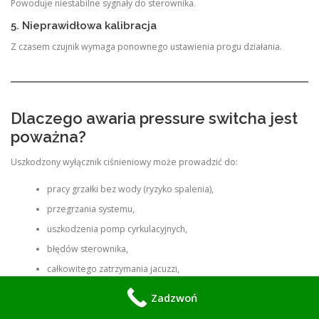
Powoduje niestabilne sygnały do sterownika.
5. Nieprawidłowa kalibracja
Z czasem czujnik wymaga ponownego ustawienia progu działania.
Dlaczego awaria pressure switcha jest
poważna?
Uszkodzony wyłącznik ciśnieniowy może prowadzić do:
pracy grzałki bez wody (ryzyko spalenia),
przegrzania systemu,
uszkodzenia pomp cyrkulacyjnych,
błędów sterownika,
całkowitego zatrzymania jacuzzi,
zwiększonego zużycia energii.
Zadzwoń
To jeden z kluczowych elementów bezpieczeństwa całego systemu.