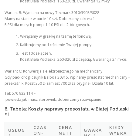
Koszt Biała Podlaska: 180-220 zł. Gwarancja 12 m-cy.
Wariant B: Wymiana na nowy Tecmark 3010/3903/3028
Mamy na stanie w aucie 10 szt. Dobieramy zakres: 1-
5 PSI dla małych pomp, 1-10 PSI dla 2-biegowych.
Wkręcamy w grzałkę na taśmę teflonową.
Kalibrujemy pod ciśnienie Twojej pompy.
Test 10x załączeń.
Koszt Biała Podlaska: 260-320 zł z częścią. Gwarancja 24 m-ce.
Wariant C: Konwersja z elektronicznego na mechaniczny
Gdy padł drogi czujnik Balboa 30315. Wpinamy presostat mechaniczny +
przekaźnik. Koszt 350 zł zamiast 700 zł za oryginał. Działa 10 lat.
Tel: 570 933 114 –
powiedz jaki masz sterownik, dobierzemy rozwiązanie.
6. Tabela: Koszty naprawy presostatu w Białej Podlaski
ej
CZAS
CENA
KIEDY
USŁUG
GWARA
ON-
NETT
WYBRA
A
NCJA