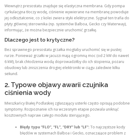
Wewnątrz presostatu znajduje się elastyczna membrana. Gdy pompa
cyrkulacyjna tłoczy wodę, ciśnienie wywierane na membranę powoduje
jej odkształcenie, co z kolei zwiera styki elektryczne. Sygnał ten trafia do
płyty głównej sterownika (np. systemów Balboa, Gecko czy Waterway),
informując, że można bezpiecznie uruchomić grzałkę.
Dlaczego jest to krytyczne?
Bez sprawnego presostatu grzałka mogłaby uruchomić się w pustej
rurze. Ponieważ grzałki w jacuzzi mają ogromną moc (od 2 kW do nawet
6 kW), brak chłodzenia wodą doprowadziłby do ich stopienia, pożaru
obudowy lub zniszczenia drogiej elektroniki w ciągu zaledwie kilku
sekund.
2. Typowe objawy awarii czujnika
ciśnienia wody
Mieszkańcy Białej Podlaskiej zgłaszający usterki często opisują podobne
symptomy. Rozpoznanie ich na wczesnym etapie pozwala uniknąć
kosztownych napraw całego modułu sterującego.
Błędy typu “FLO”, “FL”, “DRY” lub “LF”:
To najczęstsze kody
błędów w systemach Balboa i Gecko, oznaczające problem z