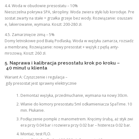
4.4. Woda w obudowie presostatu – 10%
Nieszczelna pokrywa SPA, skropliny. Woda zwiera styki lub koroduje. Pre
sostat zwarty na stałe = grzałka grzeje bez wody. Rozwiązanie: osuszani
e, lakierowanie, wymiana. Koszt: 200-280 zł.
4.5. Zamarznięcie zimą – 5%
Domy letniskowe pod Białą Podlaską. Woda w wężyku zamarza, rozsadz
a membranę. Rozwiązanie: nowy presostat + wężyk z pętlą anty-
mrozową. Koszt: 260 zł.
5. Naprawa i kalibracja presostatu krok po kroku –
40 minut u klienta
Wariant A: Czyszczenie i regulacja –
gdy presostat jest sprawny elektrycznie
Demontaż wężyka, przedmuchanie, wymiana na nowy 30cm.
Wlanie do komory presostatu 5ml odkamieniacza SpaTime. 10
min. Płukanie.
Podłączenie pompki z manometrem. Kręcimy śrubą, aż styk zwi
era przy 0.04 bar i rozwiera przy 0.02 bar – histereza 0.02 bar.
Montaż, test FLO.