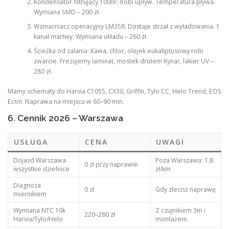
Kondensator filtrujący 100nF: Robi upływ. Temperatura pływa.
Wymiana SMD – 200 zł.
Wzmacniacz operacyjny LM358: Dostaje strzał z wyładowania. 1
kanał martwy. Wymiana układu – 260 zł.
Ścieżka od zalania: Kawa, chlor, olejek eukaliptusowy robi
zwarcie. Frezujemy laminat, mostek drutem Kynar, lakier UV –
280 zł.
Mamy schematy do Harvia C105S, CX30, Griffin, Tylo CC, Helo Trend, EOS
Econ. Naprawa na miejscu w 60–90 min.
6. Cennik 2026 – Warszawa
USŁUGA
CENA
UWAGI
Dojazd Warszawa
Poza Warszawa: 1.8
0 zł przy naprawie
wszystkie dzielnice
zł/km
Diagnoza
0 zł
Gdy zlecisz naprawę
miernikiem
Wymiana NTC 10k
Z czujnikiem 3m i
220–280 zł
Harvia/Tylo/Helo
montażem