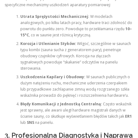
specyficzne mechanizmy uszkodzeń aparatury pomiarowej:
Utrata Sprężystości Mechanicznej:
W modelach
analogowych, po kilku latach pracy, hardware traci zdolność do
powrotu do punktu zero. Powoduje to przekłamania rzędu
10–
15°C
, co w saunie jest różnicą krytyczną.
Korozja i Utlenianie Styków:
Wilgoć, szczególnie w saunach
typu kombi (sauna sucha z generatorem pary), penetruje
obudowy czujników cyfrowych. Korozja na złączach
sygnałowych powoduje “skakanie” odczytów na panelu
sterowania.
Uszkodzenia Kapilary i Obudowy:
W saunach publicznych o
dużym natężeniu ruchu, mechaniczne uderzenia czerpakiem
lub przypadkowe zachlapanie zimną wodą rozgrzanego szkła
wskaźnika prowadzi do pęknięć i rozszczelnienia hardware’u.
Błędy Komunikacji z Jednostką Centralną:
Często wskaźnik
jest sprawny, ale awarii uległ hardware magistrali danych w
ścianie sauny, co skutkuje wyświetlaniem błędów takich jak
ER1
lub
SNS
na panelu.
3. Profesjonalna Diagnostyka i Naprawa