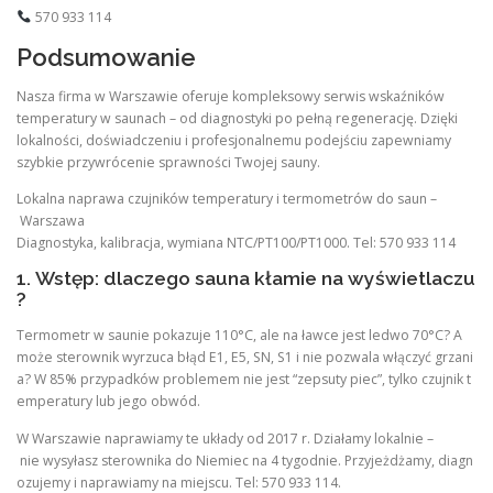
570 933 114
Podsumowanie
Nasza firma w Warszawie oferuje kompleksowy serwis wskaźników
temperatury w saunach – od diagnostyki po pełną regenerację. Dzięki
lokalności, doświadczeniu i profesjonalnemu podejściu zapewniamy
szybkie przywrócenie sprawności Twojej sauny.
Lokalna naprawa czujników temperatury i termometrów do saun –
Warszawa
Diagnostyka, kalibracja, wymiana NTC/PT100/PT1000. Tel: 570 933 114
1. Wstęp: dlaczego sauna kłamie na wyświetlaczu
?
Termometr w saunie pokazuje 110°C, ale na ławce jest ledwo 70°C? A
może sterownik wyrzuca błąd E1, E5, SN, S1 i nie pozwala włączyć grzani
a? W 85% przypadków problemem nie jest “zepsuty piec”, tylko czujnik t
emperatury lub jego obwód.
W Warszawie naprawiamy te układy od 2017 r. Działamy lokalnie –
nie wysyłasz sterownika do Niemiec na 4 tygodnie. Przyjeżdżamy, diagn
ozujemy i naprawiamy na miejscu. Tel: 570 933 114.