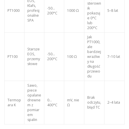
EOS,
sterown
Klafs,
-50…
ik
PT1000
profesj
1000 Ω
5–8 lat
200°C
pokazuj
onalne
e 0°C
SPA
lub
200°C
Jak
PT1000,
ale
Starsze
bardziej
EOS,
-50…
PT100
100 Ω
wrażliw
7–10 lat
przemy
200°C
y na
słowe
długość
przewo
du
Sawo,
piece
opalane
Brak
Termop
drewne
0…
mV, nie
odczytu,
2–4 lata
ara K
m z
400°C
Ω
błąd TC
pomiar
em
spalin