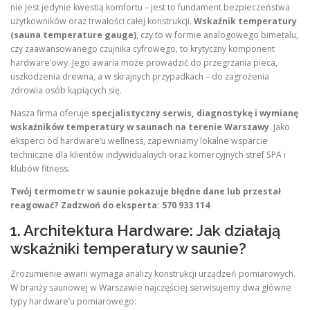
nie jest jedynie kwestią komfortu – jest to fundament bezpieczeństwa
użytkowników oraz trwałości całej konstrukcji.
Wskaźnik temperatury
(sauna temperature gauge)
, czy to w formie analogowego bimetalu,
czy zaawansowanego czujnika cyfrowego, to krytyczny komponent
hardware’owy. Jego awaria może prowadzić do przegrzania pieca,
uszkodzenia drewna, a w skrajnych przypadkach – do zagrożenia
zdrowia osób kąpiących się.
Nasza firma oferuje
specjalistyczny serwis, diagnostykę i wymianę
wskaźników temperatury w saunach na terenie Warszawy
. Jako
eksperci od hardware’u wellness, zapewniamy lokalne wsparcie
techniczne dla klientów indywidualnych oraz komercyjnych stref SPA i
klubów fitness.
Twój termometr w saunie pokazuje błędne dane lub przestał
reagować? Zadzwoń do eksperta: 570 933 114
1. Architektura Hardware: Jak działają
wskaźniki temperatury w saunie?
Zrozumienie awarii wymaga analizy konstrukcji urządzeń pomiarowych.
W branży saunowej w Warszawie najczęściej serwisujemy dwa główne
typy hardware’u pomiarowego: