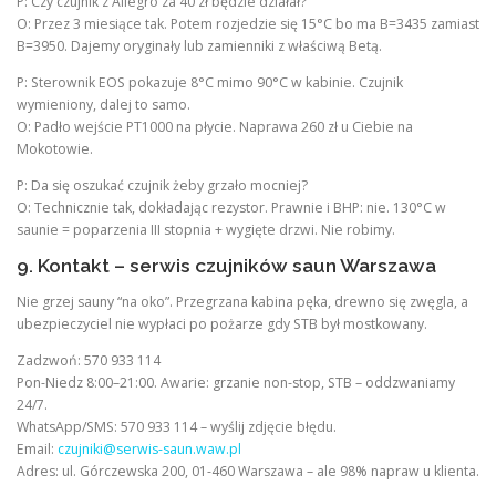
P: Czy czujnik z Allegro za 40 zł będzie działał?
O: Przez 3 miesiące tak. Potem rozjedzie się 15°C bo ma B=3435 zamiast
B=3950. Dajemy oryginały lub zamienniki z właściwą Betą.
P: Sterownik EOS pokazuje 8°C mimo 90°C w kabinie. Czujnik
wymieniony, dalej to samo.
O: Padło wejście PT1000 na płycie. Naprawa 260 zł u Ciebie na
Mokotowie.
P: Da się oszukać czujnik żeby grzało mocniej?
O: Technicznie tak, dokładając rezystor. Prawnie i BHP: nie. 130°C w
saunie = poparzenia III stopnia + wygięte drzwi. Nie robimy.
9. Kontakt – serwis czujników saun Warszawa
Nie grzej sauny “na oko”. Przegrzana kabina pęka, drewno się zwęgla, a
ubezpieczyciel nie wypłaci po pożarze gdy STB był mostkowany.
Zadzwoń: 570 933 114
Pon-Niedz 8:00–21:00. Awarie: grzanie non-stop, STB – oddzwaniamy
24/7.
WhatsApp/SMS: 570 933 114 – wyślij zdjęcie błędu.
Email:
czujniki@serwis-saun.waw.pl
Adres: ul. Górczewska 200, 01-460 Warszawa – ale 98% napraw u klienta.