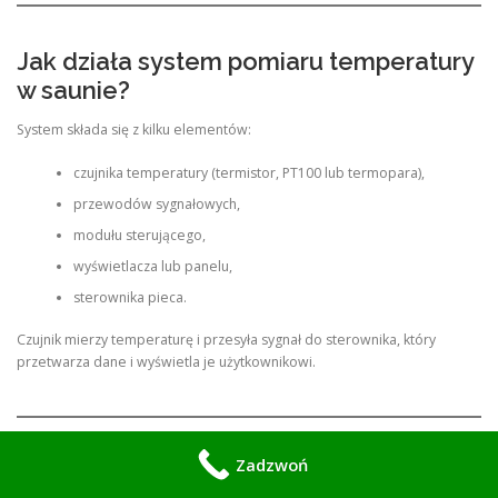
Jak działa system pomiaru temperatury
w saunie?
System składa się z kilku elementów:
czujnika temperatury (termistor, PT100 lub termopara),
przewodów sygnałowych,
modułu sterującego,
wyświetlacza lub panelu,
sterownika pieca.
Czujnik mierzy temperaturę i przesyła sygnał do sterownika, który
przetwarza dane i wyświetla je użytkownikowi.
Zadzwoń
Jak przebiega profesjonalna naprawa