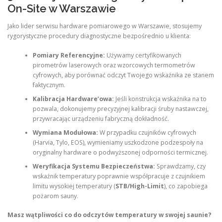
On-Site w Warszawie
Jako lider serwisu hardware pomiarowego w Warszawie, stosujemy
rygorystyczne procedury diagnostyczne bezpośrednio u klienta:
Pomiary Referencyjne:
Używamy certyfikowanych
pirometrów laserowych oraz wzorcowych termometrów
cyfrowych, aby porównać odczyt Twojego wskaźnika ze stanem
faktycznym.
Kalibracja Hardware’owa:
Jeśli konstrukcja wskaźnika na to
pozwala, dokonujemy precyzyjnej kalibracji śruby nastawczej,
przywracając urządzeniu fabryczną dokładność.
Wymiana Modułowa:
W przypadku czujników cyfrowych
(Harvia, Tylo, EOS), wymieniamy uszkodzone podzespoły na
oryginalny hardware o podwyższonej odporności termicznej.
Weryfikacja Systemu Bezpieczeństwa:
Sprawdzamy, czy
wskaźnik temperatury poprawnie współpracuje z czujnikiem
limitu wysokiej temperatury (
STB/High-Limit
), co zapobiega
pożarom sauny.
Masz wątpliwości co do odczytów temperatury w swojej saunie?