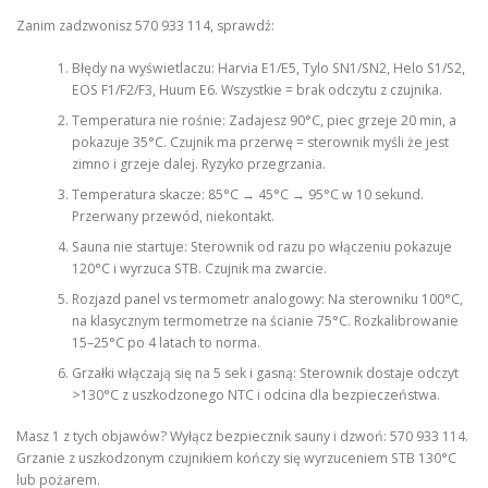
Zanim zadzwonisz 570 933 114, sprawdź:
Błędy na wyświetlaczu: Harvia E1/E5, Tylo SN1/SN2, Helo S1/S2,
EOS F1/F2/F3, Huum E6. Wszystkie = brak odczytu z czujnika.
Temperatura nie rośnie: Zadajesz 90°C, piec grzeje 20 min, a
pokazuje 35°C. Czujnik ma przerwę = sterownik myśli że jest
zimno i grzeje dalej. Ryzyko przegrzania.
Temperatura skacze: 85°C → 45°C → 95°C w 10 sekund.
Przerwany przewód, niekontakt.
Sauna nie startuje: Sterownik od razu po włączeniu pokazuje
120°C i wyrzuca STB. Czujnik ma zwarcie.
Rozjazd panel vs termometr analogowy: Na sterowniku 100°C,
na klasycznym termometrze na ścianie 75°C. Rozkalibrowanie
15–25°C po 4 latach to norma.
Grzałki włączają się na 5 sek i gasną: Sterownik dostaje odczyt
>130°C z uszkodzonego NTC i odcina dla bezpieczeństwa.
Masz 1 z tych objawów? Wyłącz bezpiecznik sauny i dzwoń: 570 933 114.
Grzanie z uszkodzonym czujnikiem kończy się wyrzuceniem STB 130°C
lub pożarem.