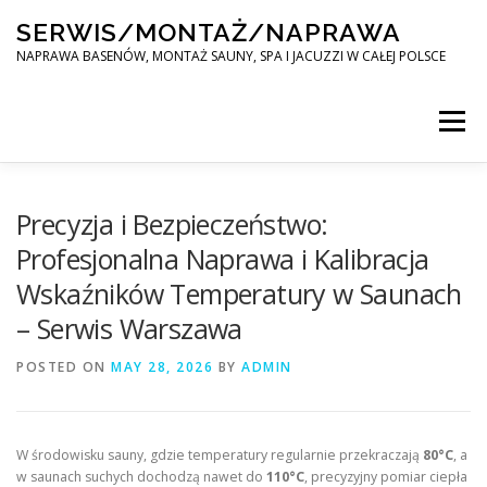
Skip
SERWIS/MONTAŻ/NAPRAWA
to
content
NAPRAWA BASENÓW, MONTAŻ SAUNY, SPA I JACUZZI W CAŁEJ POLSCE
Menu
SPA SERWIS
Precyzja i Bezpieczeństwo:
Profesjonalna Naprawa i Kalibracja
Wskaźników Temperatury w Saunach
MONTAŻ SAUNY, SPA, JACUZI W CAŁEJ POLSCE
– Serwis Warszawa
POSTED ON
KONTAKT
MAY 28, 2026
BY
ADMIN
W środowisku sauny, gdzie temperatury regularnie przekraczają
80°C
, a
w saunach suchych dochodzą nawet do
110°C
, precyzyjny pomiar ciepła