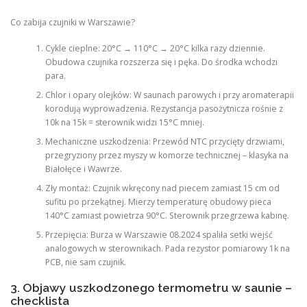
Co zabija czujniki w Warszawie?
Cykle cieplne: 20°C → 110°C → 20°C kilka razy dziennie.
Obudowa czujnika rozszerza się i pęka. Do środka wchodzi
para.
Chlor i opary olejków: W saunach parowych i przy aromaterapii
korodują wyprowadzenia. Rezystancja pasożytnicza rośnie z
10k na 15k = sterownik widzi 15°C mniej.
Mechaniczne uszkodzenia: Przewód NTC przycięty drzwiami,
przegryziony przez myszy w komorze technicznej – klasyka na
Białołęce i Wawrze.
Zły montaż: Czujnik wkręcony nad piecem zamiast 15 cm od
sufitu po przekątnej. Mierzy temperaturę obudowy pieca
140°C zamiast powietrza 90°C. Sterownik przegrzewa kabinę.
Przepięcia: Burza w Warszawie 08.2024 spaliła setki wejść
analogowych w sterownikach. Pada rezystor pomiarowy 1k na
PCB, nie sam czujnik.
3. Objawy uszkodzonego termometru w saunie –
checklista