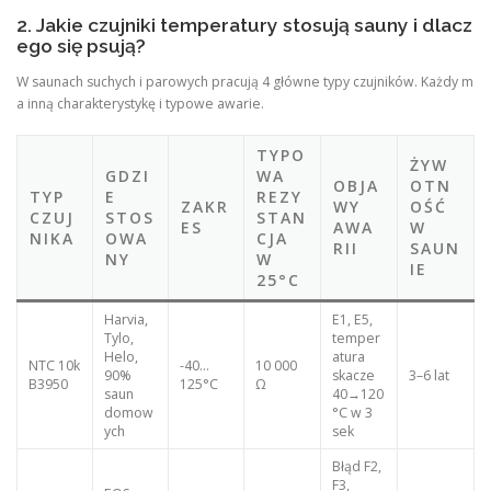
2. Jakie czujniki temperatury stosują sauny i dlacz
ego się psują?
W saunach suchych i parowych pracują 4 główne typy czujników. Każdy m
a inną charakterystykę i typowe awarie.
TYPO
ŻYW
GDZI
WA
OBJA
OTN
TYP
E
REZY
ZAKR
WY
OŚĆ
CZUJ
STOS
STAN
ES
AWA
W
NIKA
OWA
CJA
RII
SAUN
NY
W
IE
25°C
Harvia,
E1, E5,
Tylo,
temper
Helo,
atura
NTC 10k
-40…
10 000
90%
skacze
3–6 lat
B3950
125°C
Ω
saun
40→120
domow
°C w 3
ych
sek
Błąd F2,
F3,