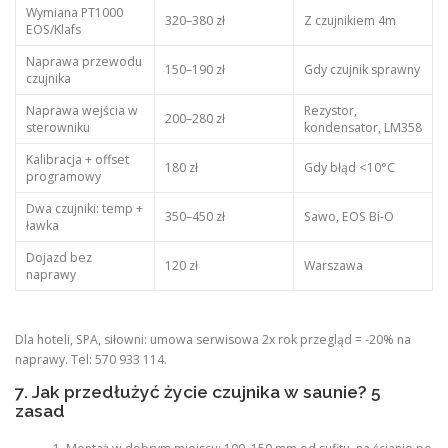
Wymiana PT1000
320–380 zł
Z czujnikiem 4m
EOS/Klafs
Naprawa przewodu
150–190 zł
Gdy czujnik sprawny
czujnika
Naprawa wejścia w
Rezystor,
200–280 zł
sterowniku
kondensator, LM358
Kalibracja + offset
180 zł
Gdy błąd <10°C
programowy
Dwa czujniki: temp +
350–450 zł
Sawo, EOS Bi-O
ławka
Dojazd bez
120 zł
Warszawa
naprawy
Dla hoteli, SPA, siłowni: umowa serwisowa 2x rok przegląd = -20% na
naprawy. Tel: 570 933 114.
7. Jak przedłużyć życie czujnika w saunie? 5
zasad