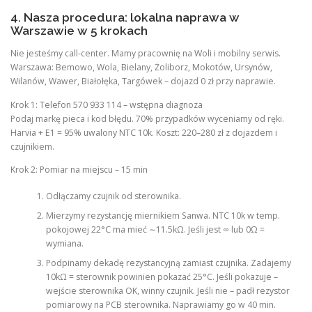
4. Nasza procedura: lokalna naprawa w
Warszawie w 5 krokach
Nie jesteśmy call-center. Mamy pracownię na Woli i mobilny serwis.
Warszawa: Bemowo, Wola, Bielany, Żoliborz, Mokotów, Ursynów,
Wilanów, Wawer, Białołęka, Targówek – dojazd 0 zł przy naprawie.
Krok 1: Telefon 570 933 114 – wstępna diagnoza
Podaj markę pieca i kod błędu. 70% przypadków wyceniamy od ręki.
Harvia + E1 = 95% uwalony NTC 10k. Koszt: 220–280 zł z dojazdem i
czujnikiem.
Krok 2: Pomiar na miejscu – 15 min
Odłączamy czujnik od sterownika.
Mierzymy rezystancję miernikiem Sanwa. NTC 10k w temp.
pokojowej 22°C ma mieć ∼11.5kΩ. Jeśli jest ∞ lub 0Ω =
wymiana.
Podpinamy dekadę rezystancyjną zamiast czujnika. Zadajemy
10kΩ = sterownik powinien pokazać 25°C. Jeśli pokazuje –
wejście sterownika OK, winny czujnik. Jeśli nie – padł rezystor
pomiarowy na PCB sterownika. Naprawiamy go w 40 min.