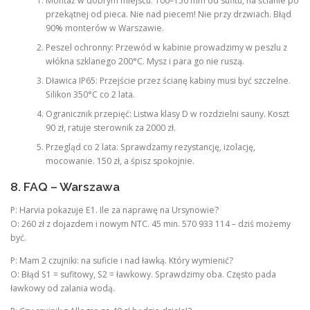
Montaż w dobrym miejscu: 100–150 mm od sufitu, na ścianie po
przekątnej od pieca. Nie nad piecem! Nie przy drzwiach. Błąd
90% monterów w Warszawie.
Peszel ochronny: Przewód w kabinie prowadzimy w peszlu z
włókna szklanego 200°C. Mysz i para go nie ruszą.
Dławica IP65: Przejście przez ścianę kabiny musi być szczelne.
Silikon 350°C co 2 lata.
Ogranicznik przepięć: Listwa klasy D w rozdzielni sauny. Koszt
90 zł, ratuje sterownik za 2000 zł.
Przegląd co 2 lata: Sprawdzamy rezystancję, izolację,
mocowanie. 150 zł, a śpisz spokojnie.
8. FAQ – Warszawa
P: Harvia pokazuje E1. Ile za naprawę na Ursynowie?
O: 260 zł z dojazdem i nowym NTC. 45 min. 570 933 114 – dziś możemy
być.
P: Mam 2 czujniki: na suficie i nad ławką. Który wymienić?
O: Błąd S1 = sufitowy, S2 = ławkowy. Sprawdzimy oba. Często pada
ławkowy od zalania wodą.