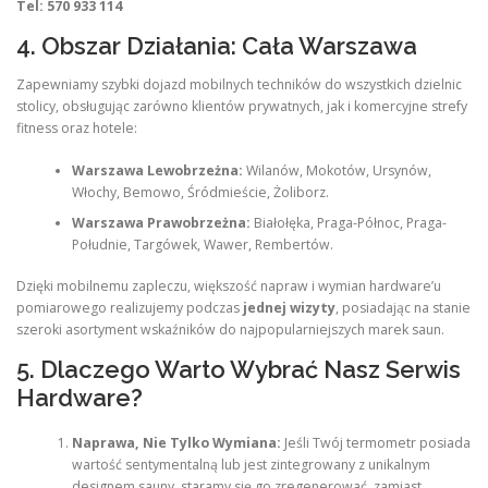
Tel: 570 933 114
4. Obszar Działania: Cała Warszawa
Zapewniamy szybki dojazd mobilnych techników do wszystkich dzielnic
stolicy, obsługując zarówno klientów prywatnych, jak i komercyjne strefy
fitness oraz hotele:
Warszawa Lewobrzeżna:
Wilanów, Mokotów, Ursynów,
Włochy, Bemowo, Śródmieście, Żoliborz.
Warszawa Prawobrzeżna:
Białołęka, Praga-Północ, Praga-
Południe, Targówek, Wawer, Rembertów.
Dzięki mobilnemu zapleczu, większość napraw i wymian hardware’u
pomiarowego realizujemy podczas
jednej wizyty
, posiadając na stanie
szeroki asortyment wskaźników do najpopularniejszych marek saun.
5. Dlaczego Warto Wybrać Nasz Serwis
Hardware?
Naprawa, Nie Tylko Wymiana:
Jeśli Twój termometr posiada
wartość sentymentalną lub jest zintegrowany z unikalnym
designem sauny, staramy się go zregenerować, zamiast