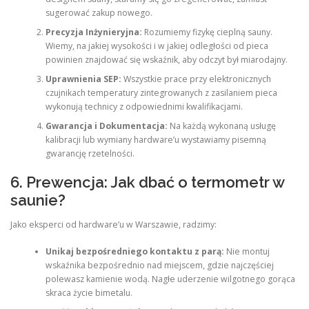
sugerować zakup nowego.
Precyzja Inżynieryjna:
Rozumiemy fizykę cieplną sauny.
Wiemy, na jakiej wysokości i w jakiej odległości od pieca
powinien znajdować się wskaźnik, aby odczyt był miarodajny.
Uprawnienia SEP:
Wszystkie prace przy elektronicznych
czujnikach temperatury zintegrowanych z zasilaniem pieca
wykonują technicy z odpowiednimi kwalifikacjami.
Gwarancja i Dokumentacja:
Na każdą wykonaną usługę
kalibracji lub wymiany hardware’u wystawiamy pisemną
gwarancję rzetelności.
6. Prewencja: Jak dbać o termometr w
saunie?
Jako eksperci od hardware’u w Warszawie, radzimy:
Unikaj bezpośredniego kontaktu z parą:
Nie montuj
wskaźnika bezpośrednio nad miejscem, gdzie najczęściej
polewasz kamienie wodą. Nagłe uderzenie wilgotnego gorąca
skraca życie bimetalu.