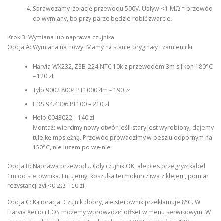
Sprawdzamy izolację przewodu 500V. Upływ <1 MΩ = przewód
do wymiany, bo przy parze będzie robić zwarcie.
Krok 3: Wymiana lub naprawa czujnika
Opcja A: Wymiana na nowy. Mamy na stanie oryginały i zamienniki:
Harvia WX232, ZSB-224 NTC 10k z przewodem 3m silikon 180°C
– 120 zł
Tylo 9002 8004 PT1000 4m – 190 zł
EOS 94.4306 PT100 – 210 zł
Helo 0043022 – 140 zł
Montaż: wiercimy nowy otwór jeśli stary jest wyrobiony, dajemy
tulejkę mosiężną. Przewód prowadzimy w peszlu odpornym na
150°C, nie luzem po wełnie.
Opcja B: Naprawa przewodu. Gdy czujnik OK, ale pies przegryzł kabel
1m od sterownika. Lutujemy, koszulka termokurczliwa z klejem, pomiar
rezystancji żył <0.2Ω. 150 zł.
Opcja C: Kalibracja. Czujnik dobry, ale sterownik przekłamuje 8°C. W
Harvia Xenio i EOS możemy wprowadzić offset w menu serwisowym. W