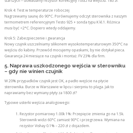
starszych – dokładamy rezystor korekcyjny 100Ω na wejściu. 180 zł.
Krok 4: Test w temperaturze roboczej
Nagrzewamy saunę do 90°C. Porównujemy odczyt sterownika z naszym
termometrem referencyjnym Testo 925 + sonda typu K kl.1. Różnica
musi być <2°C. Dopiero wtedy oddajemy.
Krok 5: Zabezpieczenie i gwarancja
Nowy czujnik uszczelniamy silikonem wysokotemperaturowym 350°C na
wejściu do kabiny. Przewód mocujemy opaskami, by nie dotykał pieca.
Gwarancja 24 miesiące na czujnik i montaż. FV 23% dla firm.
5. Naprawa uszkodzonego wejścia w sterowniku
– gdy nie winien czujnik
W 20% przypadków czujnik jest OK, a padło wejście na płycie
sterownika. Burze w Warszawie w lipcu i sierpniu to plaga. Jak to
naprawiamy bez wymiany płyty za 1800 zł?
Typowe usterki wejścia analogowego:
Rezystor pomiarowy 1.00k 1%: Przepięcie zmienia go na 1.5k.
Sterownik widzi 60°C zamiast 90°C i przegrzewa. Wymiana na
rezystor Vishay 0.1% – 220 zł z dojazdem.