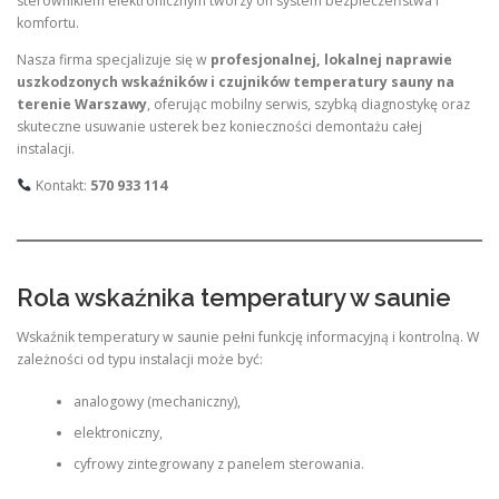
sterownikiem elektronicznym tworzy on system bezpieczeństwa i
komfortu.
Nasza firma specjalizuje się w
profesjonalnej, lokalnej naprawie
uszkodzonych wskaźników i czujników temperatury sauny na
terenie Warszawy
, oferując mobilny serwis, szybką diagnostykę oraz
skuteczne usuwanie usterek bez konieczności demontażu całej
instalacji.
Kontakt:
570 933 114
Rola wskaźnika temperatury w saunie
Wskaźnik temperatury w saunie pełni funkcję informacyjną i kontrolną. W
zależności od typu instalacji może być:
analogowy (mechaniczny),
elektroniczny,
cyfrowy zintegrowany z panelem sterowania.