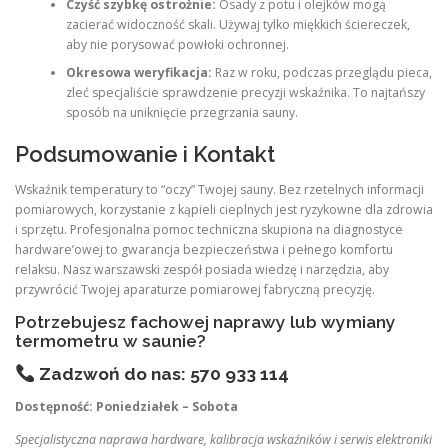
Czyść szybkę ostrożnie:
Osady z potu i olejków mogą
zacierać widoczność skali. Używaj tylko miękkich ściereczek,
aby nie porysować powłoki ochronnej.
Okresowa weryfikacja:
Raz w roku, podczas przeglądu pieca,
zleć specjaliście sprawdzenie precyzji wskaźnika. To najtańszy
sposób na uniknięcie przegrzania sauny.
Podsumowanie i Kontakt
Wskaźnik temperatury to “oczy” Twojej sauny. Bez rzetelnych informacji
pomiarowych, korzystanie z kąpieli cieplnych jest ryzykowne dla zdrowia
i sprzętu. Profesjonalna pomoc techniczna skupiona na diagnostyce
hardware’owej to gwarancja bezpieczeństwa i pełnego komfortu
relaksu. Nasz warszawski zespół posiada wiedzę i narzędzia, aby
przywrócić Twojej aparaturze pomiarowej fabryczną precyzję.
Potrzebujesz fachowej naprawy lub wymiany
termometru w saunie?
Zadzwoń do nas: 570 933 114
Dostępność: Poniedziałek – Sobota
Specjalistyczna naprawa hardware, kalibracja wskaźników i serwis elektroniki