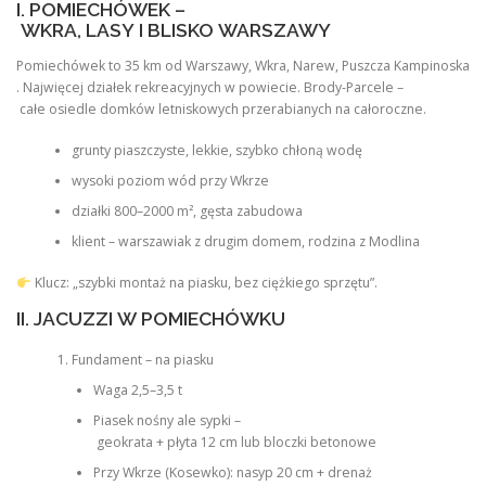
I. POMIECHÓWEK –
WKRA, LASY I BLISKO WARSZAWY
Pomiechówek to 35 km od Warszawy, Wkra, Narew, Puszcza Kampinoska
. Najwięcej działek rekreacyjnych w powiecie. Brody-Parcele –
całe osiedle domków letniskowych przerabianych na całoroczne.
grunty piaszczyste, lekkie, szybko chłoną wodę
wysoki poziom wód przy Wkrze
działki 800–2000 m², gęsta zabudowa
klient – warszawiak z drugim domem, rodzina z Modlina
Klucz: „szybki montaż na piasku, bez ciężkiego sprzętu”.
II. JACUZZI W POMIECHÓWKU
Fundament – na piasku
Waga 2,5–3,5 t
Piasek nośny ale sypki –
geokrata + płyta 12 cm lub bloczki betonowe
Przy Wkrze (Kosewko): nasyp 20 cm + drenaż