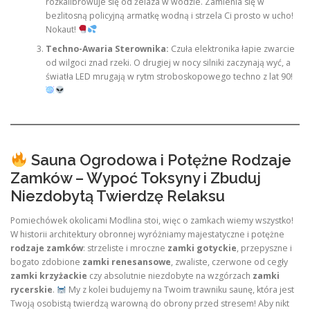
rozkalibrowuje się od żelaza w wodzie. Zamienia się w
bezlitosną policyjną armatkę wodną i strzela Ci prosto w ucho!
Nokaut!
Techno-Awaria Sterownika:
Czuła elektronika łapie zwarcie
od wilgoci znad rzeki. O drugiej w nocy silniki zaczynają wyć, a
światła LED mrugają w rytm stroboskopowego techno z lat 90!
Sauna Ogrodowa i Potężne Rodzaje
Zamków – Wypoć Toksyny i Zbuduj
Niezdobytą Twierdzę Relaksu
Pomiechówek okolicami Modlina stoi, więc o zamkach wiemy wszystko!
W historii architektury obronnej wyróżniamy majestatyczne i potężne
rodzaje zamków
: strzeliste i mroczne
zamki gotyckie
, przepyszne i
bogato zdobione
zamki renesansowe
, zwaliste, czerwone od cegły
zamki krzyżackie
czy absolutnie niezdobyte na wzgórzach
zamki
rycerskie
.
My z kolei budujemy na Twoim trawniku saunę, która jest
Twoją osobistą twierdzą warowną do obrony przed stresem! Aby nikt