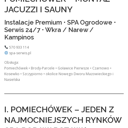
JACUZZI I SAUNY
Instalacje Premium • SPA Ogrodowe •
Serwis 24/7 • Wkra / Narew /
Kampinos
570 933 114
spa-serwis.pl
Obsługa:
Pomiechówek • Brody-Parcele • Goławice Pierwsze • Czarnowo •
Kosewko • Szczypiorno • okolice Nowego Dworu Mazowieckiego i
Nasielska
I. POMIECHÓWEK – JEDEN Z
NAJMOCNIEJSZYCH RYNKÓW