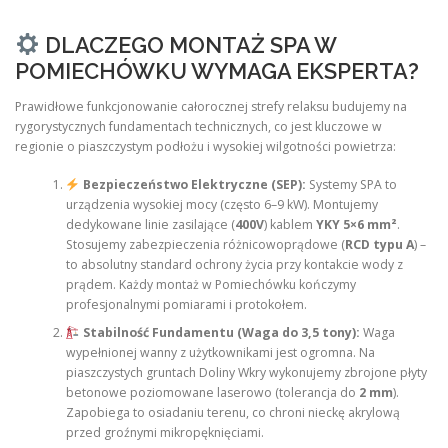
DLACZEGO MONTAŻ SPA W
POMIECHÓWKU WYMAGA EKSPERTA?
Prawidłowe funkcjonowanie całorocznej strefy relaksu budujemy na
rygorystycznych fundamentach technicznych, co jest kluczowe w
regionie o piaszczystym podłożu i wysokiej wilgotności powietrza:
Bezpieczeństwo Elektryczne (SEP):
Systemy SPA to
urządzenia wysokiej mocy (często 6–9 kW). Montujemy
dedykowane linie zasilające (
400V
) kablem
YKY 5×6 mm²
.
Stosujemy zabezpieczenia różnicowoprądowe (
RCD typu A
) –
to absolutny standard ochrony życia przy kontakcie wody z
prądem. Każdy montaż w Pomiechówku kończymy
profesjonalnymi pomiarami i protokołem.
Stabilność Fundamentu (Waga do 3,5 tony):
Waga
wypełnionej wanny z użytkownikami jest ogromna. Na
piaszczystych gruntach Doliny Wkry wykonujemy zbrojone płyty
betonowe poziomowane laserowo (tolerancja do
2 mm
).
Zapobiega to osiadaniu terenu, co chroni nieckę akrylową
przed groźnymi mikropęknięciami.