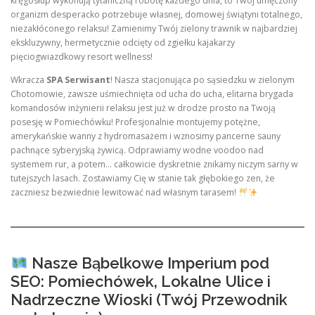
kręgosłup wykonują tytaniczną robotę każdego dnia, to Twój umęczony
organizm desperacko potrzebuje własnej, domowej świątyni totalnego,
niezakłóconego relaksu! Zamienimy Twój zielony trawnik w najbardziej
ekskluzywny, hermetycznie odcięty od zgiełku kajakarzy
pięciogwiazdkowy resort wellness!
Wkracza
SPA Serwisant
! Nasza stacjonująca po sąsiedzku w zielonym
Chotomowie, zawsze uśmiechnięta od ucha do ucha, elitarna brygada
komandosów inżynierii relaksu jest już w drodze prosto na Twoją
posesję w Pomiechówku! Profesjonalnie montujemy potężne,
amerykańskie wanny z hydromasażem i wznosimy pancerne sauny
pachnące syberyjską żywicą. Odprawiamy wodne voodoo nad
systemem rur, a potem… całkowicie dyskretnie znikamy niczym sarny w
tutejszych lasach. Zostawiamy Cię w stanie tak głębokiego zen, że
zaczniesz bezwiednie lewitować nad własnym tarasem!
Nasze Bąbelkowe Imperium pod
SEO: Pomiechówek, Lokalne Ulice i
Nadrzeczne Wioski (Twój Przewodnik