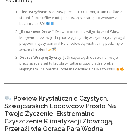
instalatora)
Piec-Pacyfista:
Włączasz piec na 100 stopni, a tam rześkie 21
stopni. Piec złośliwie udaje zepsutą suszarkę do włosów z
bazaru z lat 80.!
„Bananowe Drzwi”:
Drewno pracuje z wilgocią znad Wkry.
Masywne drzwi w jedną noc wyginają się w asymetryczny rogal
przypominający banana! Hula lodowaty wiatr, a my pędzimy o
świcie z heblem!
Deszcz Wrzącej Żywicy:
Jeśli użyto złych desek, na Twoje
plecy spada z sufitu kropla wrzątku prosto z jądra piekła!
Najszybsza i najbardziej bolesna depilacja na Mazowszu!
Powiew Krystalicznie Czystych,
Szwajcarskich Lodowców Prosto Na
Twoje Życzenie: Ekstremalne
Czyszczenie Klimatyzacji Złowrogą,
Przeraźliwie Gorącą Parą Wodną