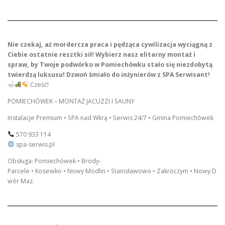
Nie czekaj, aż mordercza praca i pędząca cywilizacja wyciągną z
Ciebie ostatnie resztki sił! Wybierz nasz elitarny montaż i
spraw, by Twoje podwórko w Pomiechówku stało się niezdobytą
twierdzą luksusu! Dzwoń śmiało do inżynierów z SPA Serwisant!
Cześć!
POMIECHÓWEK – MONTAŻ JACUZZI I SAUNY
Instalacje Premium • SPA nad Wkrą • Serwis 24/7 • Gmina Pomiechówek
570 933 114
spa-serwis.pl
Obsługa: Pomiechówek • Brody-
Parcele • Kosewko • Nowy Modlin • Stanisławowo • Zakroczym • Nowy D
wór Maz.