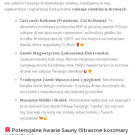
nie zakłócił Twojego królewskiego relaksu, instalujemy w niej
najtwardsze i najbardziej funkcjonalne
rodzaje zamków w drzwiach
:
Zatrzaski Rolkowe (Prawdziwi, Cisi Królowie):
To
absolutna podstawa przepisów BHP w gorącej saunie! Pchasz
szklane drzwi spoconym ramieniem i wchodzisz gładko do
środka. W temperaturze 100°C nie ma miejsca na metalowe
klamki, które wypaliłyby Ci dłoń!
Zamki Magnetyczne (Luksusowa Elektronika):
Zaawansowany tryb ninja. Mocne magnesy neodymowe
zamykają wrota bezdźwięcznie (“klik”). Nawet turyści w koronie
drzew nie usłyszą Twojego detoksu!
Tradycyjne Zamki Wpuszczane z Językiem:
Niezmienna
klasyka stolarskiego rzemiosła. Trzymają drzwi dociśnięte do
uszczelek z niepokonaną siłą stalowego imadła!
Mosiężne Kłódki i Skoble:
Montowane wyłącznie od zewnątrz
przy saunach beczkach! Pilnują Twojego “zamku”, by zręczne
lisy, borsuki czy kuny nie zrobiły sobie hotelu z Twoich
ręczników!
Potencjalne Awarie Sauny (Straszne koszmary