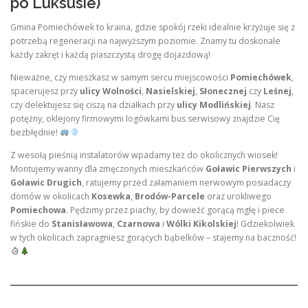
po Luksusie)
Gmina Pomiechówek to kraina, gdzie spokój rzeki idealnie krzyżuje się z
potrzebą regeneracji na najwyższym poziomie. Znamy tu doskonale
każdy zakręt i każdą piaszczystą drogę dojazdową!
Nieważne, czy mieszkasz w samym sercu miejscowości
Pomiechówek
,
spacerujesz przy
ulicy Wolności
,
Nasielskiej
,
Słonecznej
czy
Leśnej
,
czy delektujesz się ciszą na działkach przy
ulicy Modlińskiej
. Nasz
potężny, oklejony firmowymi logówkami bus serwisowy znajdzie Cię
bezbłędnie!
Z wesołą pieśnią instalatorów wpadamy też do okolicznych wiosek!
Montujemy wanny dla zmęczonych mieszkańców
Goławic Pierwszych
i
Goławic Drugich
, ratujemy przed załamaniem nerwowym posiadaczy
domów w okolicach
Kosewka
,
Brodów-Parcele
oraz urokliwego
Pomiechowa
. Pędzimy przez piachy, by dowieźć gorącą mgłę i piece
fińskie do
Stanisławowa
,
Czarnowa
i
Wólki Kikolskiej
! Gdziekolwiek
w tych okolicach zapragniesz gorących bąbelków – stajemy na baczność!