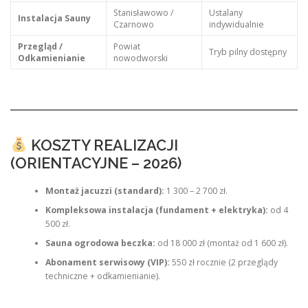
Stanisławowo /
Ustalany
Instalacja Sauny
Czarnowo
indywidualnie
Przegląd /
Powiat
Tryb pilny dostępny
Odkamienianie
nowodworski
KOSZTY REALIZACJI
(ORIENTACYJNE – 2026)
Montaż jacuzzi (standard):
1 300 – 2 700 zł.
Kompleksowa instalacja (fundament + elektryka):
od 4
500 zł.
Sauna ogrodowa beczka:
od 18 000 zł (montaż od 1 600 zł).
Abonament serwisowy (VIP):
550 zł rocznie (2 przeglądy
techniczne + odkamienianie).