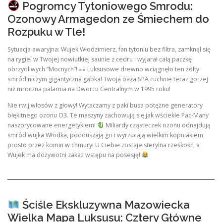
Pogromcy Tytoniowego Smrodu:
Ozonowy Armagedon ze Śmiechem do
Rozpuku w Tle!
Sytuacja awaryjna: Wujek Włodzimierz, fan tytoniu bez filtra, zamknął się
na rygiel w Twojej nowiutkiej saunie z cedru i wyjarał całą paczkę
obrzydliwych “Mocnych”!
Luksusowe drewno wciągnęło ten żółty
smród niczym gigantyczna gąbka! Twoja oaza SPA cuchnie teraz gorzej
niż mroczna palarnia na Dworcu Centralnym w 1995 roku!
Nie rwij włosów z głowy! Wytaczamy z paki busa potężne generatory
błękitnego ozonu O3. Te maszyny zachowują się jak wściekłe Pac-Many
naszprycowane energetykiem!
Miliardy cząsteczek ozonu odnajdują
smród wujka Włodka, podduszają go i wyrzucają wielkim kopniakiem
prosto przez komin w chmury! U Ciebie zostaje sterylna rześkość, a
Wujek ma dożywotni zakaz wstępu na posesję!
Ściśle Ekskluzywna Mazowiecka
Wielka Mapa Luksusu: Cztery Główne