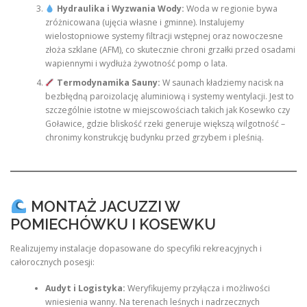
Hydraulika i Wyzwania Wody:
Woda w regionie bywa
zróżnicowana (ujęcia własne i gminne). Instalujemy
wielostopniowe systemy filtracji wstępnej oraz nowoczesne
złoża szklane (AFM), co skutecznie chroni grzałki przed osadami
wapiennymi i wydłuża żywotność pomp o lata.
Termodynamika Sauny:
W saunach kładziemy nacisk na
bezbłędną paroizolację aluminiową i systemy wentylacji. Jest to
szczególnie istotne w miejscowościach takich jak Kosewko czy
Goławice, gdzie bliskość rzeki generuje większą wilgotność –
chronimy konstrukcję budynku przed grzybem i pleśnią.
MONTAŻ JACUZZI W
POMIECHÓWKU I KOSEWKU
Realizujemy instalacje dopasowane do specyfiki rekreacyjnych i
całorocznych posesji:
Audyt i Logistyka:
Weryfikujemy przyłącza i możliwości
wniesienia wanny. Na terenach leśnych i nadrzecznych