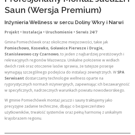
Saun (Wersja Premium)
Inżynieria Wellness w sercu Doliny Wkry i Narwi
Projekt • Instalacja • Uruchomienie • Serwis 24/7
Gmina Pomiechówek oraz okoliczne miejscowości, takie jak
Pomiechowo, Kosewko, Goławice Pierwsze i Drugie,
Stanisławowo czy Czarnowo
, to jeden z najbardziej prestiżowych i
rekreacyjnych regionów Mazowsza. Unikalne położenie w widłach
dwóch rzek oraz otoczenie lasów sprawia, że tutejsze posesje
wymagają szczególnego podejścia do instalacji zewnętrznych. W
SPA
Serwisant
dostarczamy technologie wellness oparte na
rygorystycznych normach inżynieryjnych, zapewniając ich bezawaryjność
w specyficznych, nadrzecznych warunkach powiatu nowodworskiego.
W gminie Pomiechówek montaż jacuzzi i sauny traktujemy jako
precyzyjne zadanie techniczne, dbając o bezpieczeństwo
użytkowników, trwałość systemów oraz pełną harmonię z unikalnym
krajobrazem regionu.