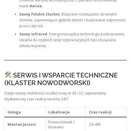
zmienne warunki atmosferyczne, z piecami renomowanej
marki
Harvia
.
Sauny Fińskie (Suche):
Klasyczne rozwiązanie do wnętrz
domów, zapewniające głęboki detoks i budowanie odporności
przez cały rok.
Sauny Infrared:
Energooszczędna technologia podczerwieni,
idealna do szybkich sesji regeneracyjnych bez obciążania
układu krążenia.
SERWIS I WSPARCIE TECHNICZNE
(KLASTER NOWODWORSKI)
Dzięki naszej mobilności wzdłuż trasy nr 62 i S7, zapewniamy
błyskawiczny czas reakcji serwisu 24/7.
Usługa
Lokalizacja
Czas reakcji
Pomiechówek /
Montaż Jacuzzi
24–48h
Kosewko