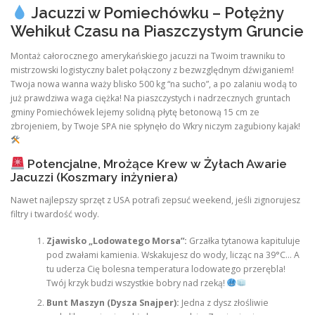
Jacuzzi w Pomiechówku – Potężny
Wehikuł Czasu na Piaszczystym Gruncie
Montaż całorocznego amerykańskiego jacuzzi na Twoim trawniku to
mistrzowski logistyczny balet połączony z bezwzględnym dźwiganiem!
Twoja nowa wanna waży blisko 500 kg “na sucho”, a po zalaniu wodą to
już prawdziwa waga ciężka! Na piaszczystych i nadrzecznych gruntach
gminy Pomiechówek lejemy solidną płytę betonową 15 cm ze
zbrojeniem, by Twoje SPA nie spłynęło do Wkry niczym zagubiony kajak!
Potencjalne, Mrożące Krew w Żyłach Awarie
Jacuzzi (Koszmary inżyniera)
Nawet najlepszy sprzęt z USA potrafi zepsuć weekend, jeśli zignorujesz
filtry i twardość wody.
Zjawisko „Lodowatego Morsa”:
Grzałka tytanowa kapituluje
pod zwałami kamienia. Wskakujesz do wody, licząc na 39°C… A
tu uderza Cię bolesna temperatura lodowatego przerębla!
Twój krzyk budzi wszystkie bobry nad rzeką!
Bunt Maszyn (Dysza Snajper):
Jedna z dysz złośliwie