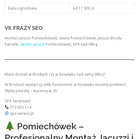
Balia ogrodowa
od 11 900 zł
VII. FRAZY SEO
montaż jacuzzi Pomiechówek, sauna Pomiechówek, jacuzzi Brody-
Parcele,
serwis jacuzzi
Pomiechówek, SPA nad Wkrą
Masz domek w Brodach czy w Kosewku nad samą Wkrą?
W Brodach wystarczy lekki fundament, w Kosewku musimy podnieść.
Wyślij pinezkę – wycenię w 2h.
SPA Serwisant
570 933 114
spa-serwis.pl
Pomiechówek –
Profesjonalny Montaż Jacuzzi i