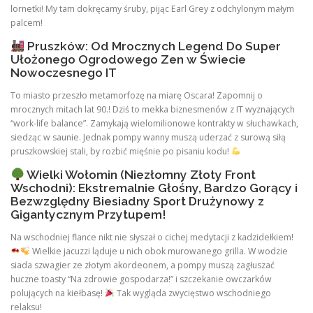
lornetki! My tam dokręcamy śruby, pijąc Earl Grey z odchylonym małym
palcem!
Pruszków: Od Mrocznych Legend Do Super
Ułożonego Ogrodowego Zen w Świecie
Nowoczesnego IT
To miasto przeszło metamorfozę na miarę Oscara! Zapomnij o
mrocznych mitach lat 90.! Dziś to mekka biznesmenów z IT wyznających
“work-life balance”. Zamykają wielomilionowe kontrakty w słuchawkach,
siedząc w saunie. Jednak pompy wanny muszą uderzać z surową siłą
pruszkowskiej stali, by rozbić mięśnie po pisaniu kodu!
Wielki Wołomin (Niezłomny Złoty Front
Wschodni): Ekstremalnie Głośny, Bardzo Gorący i
Bezwzględny Biesiadny Sport Drużynowy z
Gigantycznym Przytupem!
Na wschodniej flance nikt nie słyszał o cichej medytacji z kadzidełkiem!
Wielkie jacuzzi ląduje u nich obok murowanego grilla. W wodzie
siada szwagier ze złotym akordeonem, a pompy muszą zagłuszać
huczne toasty “Na zdrowie gospodarza!” i szczekanie owczarków
polujących na kiełbasę!
Tak wygląda zwycięstwo wschodniego
relaksu!