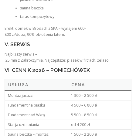
sauna beczka
taras kompozytowy
Efekt: domek w Brodach z SPA – wynajem 600–
800 zł/doba, 90% obłożenia latem.
V. SERWIS
Najbliższy serwis –
25 min z Zakroczymia. Najczęstsze: piasek w filtrach, żelazo.
VI. CENNIK 2026 – POMIECHÓWEK
USŁUGA
CENA
Montaż jacuzzi
1 300 – 2 500 zł
Fundament na piasku
4 500 – 6 800 zł
Fundament nad Wkrą
5 500 – 8 500 zł
Stacja uzdatniania
od 4 200 zł
Sauna beczka – montaż
1 500 – 2 200 zł