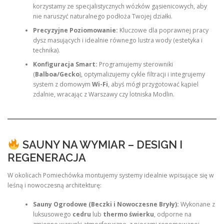
korzystamy ze specjalistycznych wózków gąsienicowych, aby
nie naruszyć naturalnego podłoża Twojej działki.
Precyzyjne Poziomowanie:
Kluczowe dla poprawnej pracy
dysz masujących i idealnie równego lustra wody (estetyka i
technika).
Konfiguracja Smart:
Programujemy sterowniki
(
Balboa/Gecko
), optymalizujemy cykle filtracji i integrujemy
system z domowym
Wi-Fi
, abyś mógł przygotować kąpiel
zdalnie, wracając z Warszawy czy lotniska Modlin.
SAUNY NA WYMIAR – DESIGN I
REGENERACJA
W okolicach Pomiechówka montujemy systemy idealnie wpisujące się w
leśną i nowoczesną architekturę:
Sauny Ogrodowe (Beczki i Nowoczesne Bryły):
Wykonane z
luksusowego
cedru
lub
thermo świerku
, odporne na