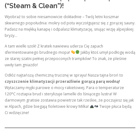
(“Steam & Clean”)!
Wyobraź to sobie niesamowicie dokładnie – Twój letni koszmar
skwarnego popołudnia: mokry od potu wyczołgujesz się z gorącej sauny.
Padasz na miękką kanapę i odpalasz klimatyzację, snując wizję alpejskiej
bryzy…
A tam wielki szok! Z kratek nawiewu uderza Cię zapach
sfermentowanego brudnego mopa!
Jakby ktoś umył podłogę wodą
ze starej szatni pełnej przepoconych trampków! To znak, że pleśnie
uwiły tam gniazdo!
Odłóż najtańszą chemiczną truciznę w sprayu! Nasza tajna broń to
czyszczenie klimatyzacji przeraźliwie gorącą parą wodną!
Wytaczamy myjki parowe o mocy rakietowej. Para o temperaturze
120°C roztapia brud i sterylizuje lamelki do lśniącego lustra! W
darmowym gratisie zostawia powietrze tak rześkie, że poczujesz się jak
w Alpach, gdzie biegają fioletowe krowy Milka!
Twoje płuca będą
Ci wdzięczne!