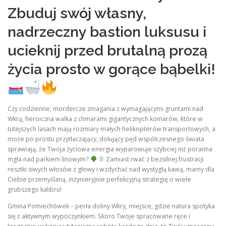
Zbuduj swój własny,
nadrzeczny bastion luksusu i
ucieknij przed brutalną prozą
życia prosto w gorące bąbelki!
Czy codzienne, mordercze zmagania z wymagającymi gruntami nad
Wkrą, heroiczna walka z chmarami gigantycznych komarów, które w
tutejszych lasach mają rozmiary małych helikopterów transportowych, a
może po prostu przytłaczający, dołujący pęd współczesnego świata
sprawiają, że Twoja życiowa energia wyparowuje szybciej niż poranna
mgła nad parkiem linowym?
Zamiast rwać z bezsilnej frustracji
resztki siwych włosów z głowy i wzdychać nad wystygłą kawą, mamy dla
Ciebie przemyślaną, inżynieryjnie perfekcyjną strategię o wiele
grubszego kalibru!
Gmina Pomiechówek – perła doliny Wkry, miejsce, gdzie natura spotyka
się z aktywnym wypoczynkiem. Skoro Twoje spracowane ręce i