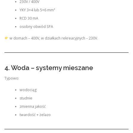
230V / 400V
YKY 3×4 lub 5×6 mm²
RCD 30 mA
osobny obwód SPA
w domach – 400V, w działkach rekreacyjnych – 230V.
4. Woda – systemy mieszane
Typowo:
wodociąg
studnie
zmienna jakość
twardość + żelazo