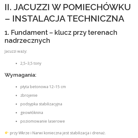
II. JACUZZI W POMIECHÓWKU
– INSTALACJA TECHNICZNA
1. Fundament – klucz przy terenach
nadrzecznych
Jacuzzi waży:
2,5–3,5 tony
Wymagania:
płyta betonowa 12–15 cm
zbrojenie
podsypka stabilizacyjna
geowłóknina
poziomowanie laserowe
przy Wkrze i Narwi konieczna jest stabilizacja i drenaż.