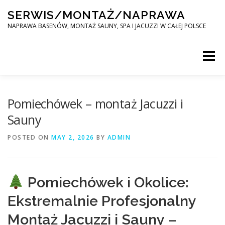
Skip
SERWIS/MONTAŻ/NAPRAWA
to
content
NAPRAWA BASENÓW, MONTAŻ SAUNY, SPA I JACUZZI W CAŁEJ POLSCE
Menu
SPA SERWIS
Pomiechówek – montaż Jacuzzi i
Sauny
MONTAŻ SAUNY, SPA, JACUZI W CAŁEJ POLSCE
POSTED ON
MAY 2, 2026
BY
ADMIN
KONTAKT
Pomiechówek i Okolice:
Ekstremalnie Profesjonalny
Montaż Jacuzzi i Sauny –