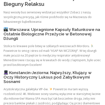
Bieguny Relaksu
Nasz wesoły bus serwisowy widział już wszystko! Zobacz z naszą
socjologiczną precyzją, jak różnie podchodzi się na Mazowszu do
luksusowego bąbelkowania:
Warszawa: Upragnione Kapsuły Ratunkowe na
Ostatnie Biologiczne Przeżycie w Betonowej
Dżungli
Stolica to krwawe pole bitwy w szklanych wieżowcach Mordoru.
Powietrze to smog i stres od maili “ASAP NA WCZORAJ!”. W tej dżungli
małe jacuzzi na 20 piętrze to medyczny respirator antystresowy!
Menedżerowie rzucają się w krawatach do wody z laptopem, byle uciec
przed bezlitosnym Excelem!
Konstancin-Jeziorna: Najwyższy, Kłujący w
Oczy Historyczny Luksus pod Zabytkowymi
Sosnami
Arystokratyczna galaktyka VIP-ów.
Powietrze ma tam wyższą
rozdzielczość 4K. Wiekowe sosny szumią wyłącznie w starożytnej łacinie
dla milionerów! Wanna SPA musi być tak bezczelnie droga, żeby inni
prezesi banków płakali z zazdrości, podglądając Cię przez diamentowe