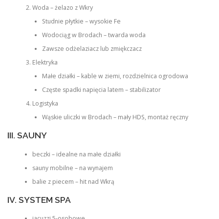
Woda – żelazo z Wkry
Studnie płytkie – wysokie Fe
Wodociąg w Brodach – twarda woda
Zawsze odżelaziacz lub zmiękczacz
Elektryka
Małe działki – kable w ziemi, rozdzielnica ogrodowa
Częste spadki napięcia latem – stabilizator
Logistyka
Wąskie uliczki w Brodach – mały HDS, montaż ręczny
III. SAUNY
beczki – idealne na małe działki
sauny mobilne – na wynajem
balie z piecem – hit nad Wkrą
IV. SYSTEM SPA
jacuzzi 5-osobowe