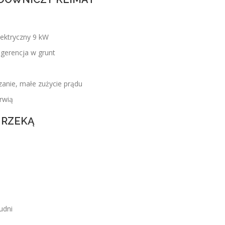
lektryczny 9 kW
gerencja w grunt
zanie, małe zużycie prądu
rwią
 RZEKĄ
udni