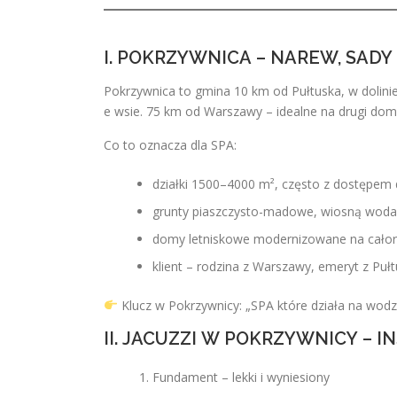
I. POKRZYWNICA – NAREW, SAD
Pokrzywnica to gmina 10 km od Pułtuska, w dolinie
e wsie. 75 km od Warszawy – idealne na drugi dom
Co to oznacza dla SPA:
działki 1500–4000 m², często z dostępem 
grunty piaszczysto-madowe, wiosną woda 
domy letniskowe modernizowane na całoroc
klient – rodzina z Warszawy, emeryt z Puł
Klucz w Pokrzywnicy: „SPA które działa na wodzi
II. JACUZZI W POKRZYWNICY – 
Fundament – lekki i wyniesiony