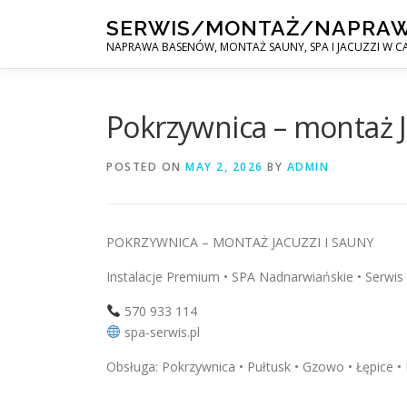
Skip
SERWIS/MONTAŻ/NAPRA
to
NAPRAWA BASENÓW, MONTAŻ SAUNY, SPA I JACUZZI W CA
content
Pokrzywnica – montaż J
POSTED ON
MAY 2, 2026
BY
ADMIN
POKRZYWNICA – MONTAŻ JACUZZI I SAUNY
Instalacje Premium • SPA Nadnarwiańskie • Serwis 
570 933 114
spa-serwis.pl
Obsługa: Pokrzywnica • Pułtusk • Gzowo • Łępice • 