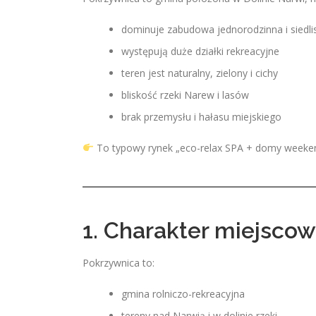
dominuje zabudowa jednorodzinna i siedl
występują duże działki rekreacyjne
teren jest naturalny, zielony i cichy
bliskość rzeki Narew i lasów
brak przemysłu i hałasu miejskiego
To typowy rynek „eco-relax SPA + domy weeke
1. Charakter miejscow
Pokrzywnica to:
gmina rolniczo-rekreacyjna
tereny nad Narwią i w dolinie rzeki