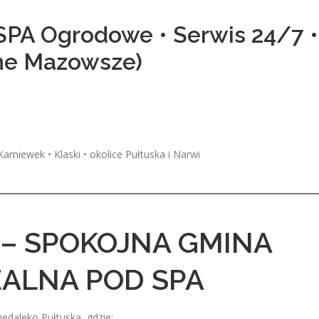
 SPA Ogrodowe • Serwis 24/7 •
cne Mazowsze)
rniewek • Klaski • okolice Pułtuska i Narwi
 – SPOKOJNA GMINA
EALNA POD SPA
edaleko Pułtuska, gdzie: