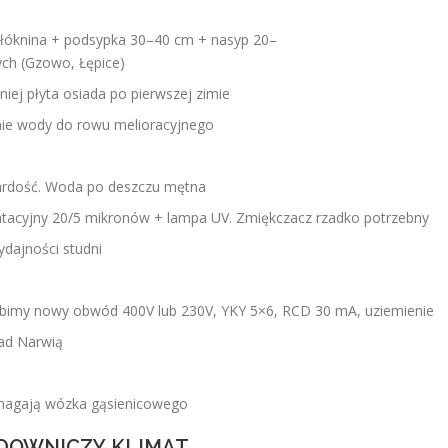
włóknina + podsypka 30–40 cm + nasyp 20–
ch (Gzowo, Łępice)
iej płyta osiada po pierwszej zimie
nie wody do rowu melioracyjnego
wardość. Woda po deszczu mętna
entacyjny 20/5 mikronów + lampa UV. Zmiękczacz rzadko potrzebny
ydajności studni
Robimy nowy obwód 400V lub 230V, YKY 5×6, RCD 30 mA, uziemienie
nad Narwią
wymagają wózka gąsienicowego
ADOWNICZY KLIMAT