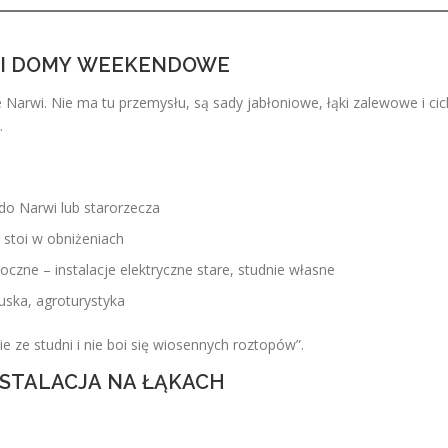
Y I DOMY WEEKENDOWE
 Narwi. Nie ma tu przemysłu, są sady jabłoniowe, łąki zalewowe i cic
.
do Narwi lub starorzecza
stoi w obniżeniach
zne – instalacje elektryczne stare, studnie własne
tuska, agroturystyka
e ze studni i nie boi się wiosennych roztopów”.
INSTALACJA NA ŁĄKACH