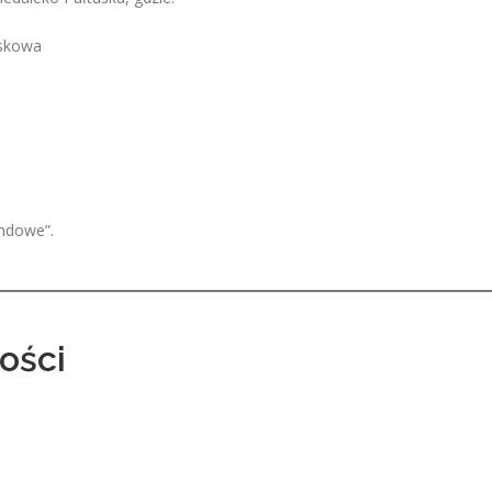
iskowa
ndowe”.
ości