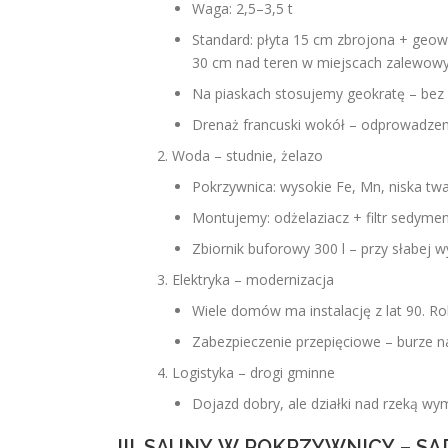
Waga: 2,5–3,5 t
Standard: płyta 15 cm zbrojona + geo
30 cm nad teren w miejscach zalewowy
Na piaskach stosujemy geokratę – bez n
Drenaż francuski wokół – odprowadze
Woda – studnie, żelazo
Pokrzywnica: wysokie Fe, Mn, niska t
Montujemy: odżelaziacz + filtr sedym
Zbiornik buforowy 300 l – przy słabej w
Elektryka – modernizacja
Wiele domów ma instalację z lat 90. 
Zabezpieczenie przepięciowe – burze 
Logistyka – drogi gminne
Dojazd dobry, ale działki nad rzeką 
III. SAUNY W POKRZYWNICY – S