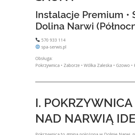
Instalacje Premium •
Dolina Narwi (Półno
570 933 114
spa-serwis.pl
Obsługa:
Pokrzywnica • Zaborze • Wólka Zaleska • Gzowo • Ka
I. POKRZYWNICA
NAD NARWIĄ ID
Pokrzywnica to gmina położona w Dolinie Narwi, ni