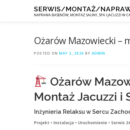
Skip
SERWIS/MONTAŻ/NAPRA
to
NAPRAWA BASENÓW, MONTAŻ SAUNY, SPA I JACUZZI W CA
content
Ożarów Mazowiecki – mo
POSTED ON
MAY 2, 2026
BY
ADMIN
Ożarów Mazowi
Montaż Jacuzzi i
Inżynieria Relaksu w Sercu Zach
Projekt • Instalacja • Uruchomienie • Serwis 2