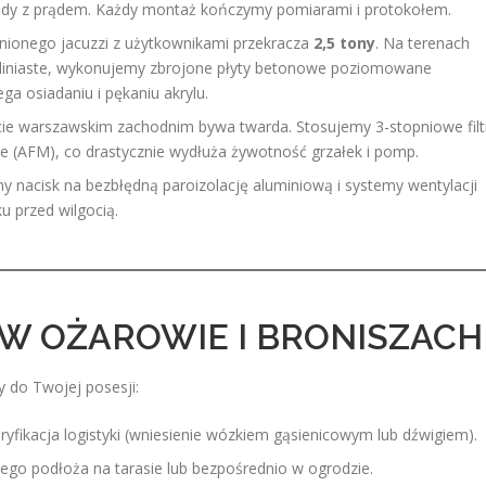
dy z prądem. Każdy montaż kończymy pomiarami i protokołem.
ionego jacuzzi z użytkownikami przekracza
2,5 tony
. Na terenach
gliniaste, wykonujemy zbrojone płyty betonowe poziomowane
ga osiadaniu i pękaniu akrylu.
e warszawskim zachodnim bywa twarda. Stosujemy 3-stopniowe filt
 (AFM), co drastycznie wydłuża żywotność grzałek i pomp.
 nacisk na bezbłędną paroizolację aluminiową i systemy wentylacji
u przed wilgocią.
W OŻAROWIE I BRONISZACH
 do Twojej posesji:
ryfikacja logistyki (wniesienie wózkiem gąsienicowym lub dźwigiem).
go podłoża na tarasie lub bezpośrednio w ogrodzie.