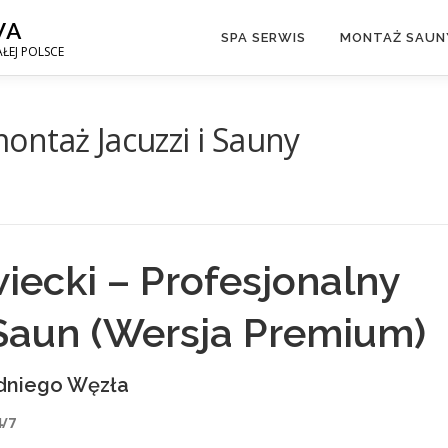
WA
SPA SERWIS
MONTAŻ SAUNY
ŁEJ POLSCE
ntaż Jacuzzi i Sauny
ecki – Profesjonalny
 Saun (Wersja Premium)
odniego Węzła
4/7