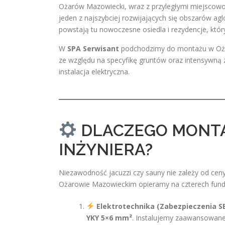
Ożarów Mazowiecki, wraz z przyległymi miejscowo
jeden z najszybciej rozwijających się obszarów agl
powstają tu nowoczesne osiedla i rezydencje, któ
W
SPA Serwisant
podchodzimy do montażu w Ożaro
ze względu na specyfikę gruntów oraz intensywną 
instalacja elektryczna.
DLACZEGO MONTAŻ
INŻYNIERA?
Niezawodność jacuzzi czy sauny nie zależy od ceny 
Ożarowie Mazowieckim opieramy na czterech fun
Elektrotechnika (Zabezpieczenia SE
YKY 5×6 mm²
. Instalujemy zaawansowane