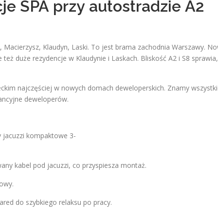
cje SPA przy autostradzie A2
, Macierzysz, Klaudyn, Laski. To jest brama zachodnia Warszawy. N
też duże rezydencje w Klaudynie i Laskach. Bliskość A2 i S8 sprawia,
kim najczęściej w nowych domach deweloperskich. Znamy wszystk
rancyjne deweloperów.
 jacuzzi kompaktowe 3-
wany kabel pod jacuzzi, co przyspiesza montaż.
lowy.
ared do szybkiego relaksu po pracy.