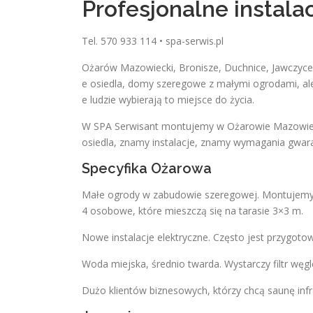
Profesjonalne instala
Tel. 570 933 114 • spa-serwis.pl
Ożarów Mazowiecki, Bronisze, Duchnice, Jawczyce
e osiedla, domy szeregowe z małymi ogrodami, ale 
e ludzie wybierają to miejsce do życia.
W SPA Serwisant montujemy w Ożarowie Mazowiec
osiedla, znamy instalacje, znamy wymagania gwa
Specyfika Ożarowa
Małe ogrody w zabudowie szeregowej. Montujemy
4 osobowe, które mieszczą się na tarasie 3×3 m.
Nowe instalacje elektryczne. Często jest przygoto
Woda miejska, średnio twarda. Wystarczy filtr węg
Dużo klientów biznesowych, którzy chcą saunę infr