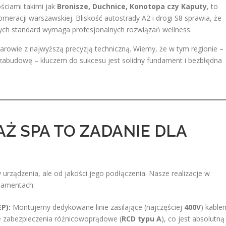
ściami takimi jak
Bronisze, Duchnice, Konotopa czy Kaputy
, to
omeracji warszawskiej. Bliskość autostrady A2 i drogi S8 sprawia, że
rych standard wymaga profesjonalnych rozwiązań wellness.
wie z najwyższą precyzją techniczną. Wiemy, że w tym regionie –
zabudowę – kluczem do sukcesu jest solidny fundament i bezbłędna
 SPA TO ZADANIE DLA
urządzenia, ale od jakości jego podłączenia. Nasze realizacje w
damentach:
P):
Montujemy dedykowane linie zasilające (najczęściej
400V
) kable
 zabezpieczenia różnicowoprądowe (
RCD typu A
), co jest absolutną