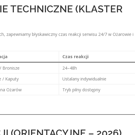
IE TECHNICZNE (KLASTER
ch, zapewniamy błyskawiczny czas reakcji serwisu 24/7 w Ożarowie i
acja
Czas reakcji
/ Bronisze
24–48h
 / Kaputy
Ustalany indywidualnie
ina Ożarów
Tryb pilny dostępny
I (ORIENTACYJNE – 2026)