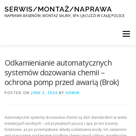
Skip
SERWIS/MONTAŻ/NAPRAWA
to
content
NAPRAWA BASENÓW, MONTAŻ SAUNY, SPA I JACUZZI W CAŁEJ POLSCE
Menu
SPA SERWIS
Odkamienianie automatycznych
systemów dozowania chemii –
ochrona pomp przed awarią (Brok)
MONTAŻ SAUNY, SPA, JACUZI W CAŁEJ POLSCE
POSTED ON
JUNE 3, 2026
BY
ADMIN
KONTAKT
Automatyczne systemy dozowania chemii są dziś standardem w wielu
instalacjach wodnych – od prywatnych jacuzzi i spa, przez baseny
hotelowe, aż po przemysłowe układy uzdatniania wody. Ich zadaniem
jest precyzyjne podawanie środków chemicznych (chloru, korektorów