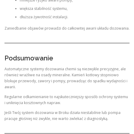
mniejsze ryzyko awarii pompy,
większa stabilność systemu,
dłuższa żywotność instalacji.
Zaniedbanie objawów prowadzi do całkowitej awarii układu dozowania.
Podsumowanie
Automatyczne systemy dozowania chemii są niezwykle precyzyjne, ale
również wrażliwe na osady mineralne. Kamień kotłowy stopniowo
blokuje przewody, zawory i pompy, prowadząc do spadku wydajności i
awarii.
Regularne odkamienianie to najskuteczniejszy sposób ochrony systemu
i uniknięcia kosztownych napraw.
Jeśli Twój system dozowania w Broku działa niestabilnie lub pompa
pracuje głośniej niż zwykle, nie warto zwlekać z diagnostyką.