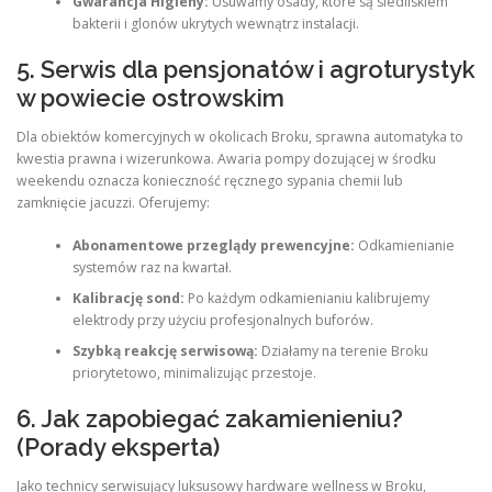
Gwarancja Higieny:
Usuwamy osady, które są siedliskiem
bakterii i glonów ukrytych wewnątrz instalacji.
5. Serwis dla pensjonatów i agroturystyk
w powiecie ostrowskim
Dla obiektów komercyjnych w okolicach Broku, sprawna automatyka to
kwestia prawna i wizerunkowa. Awaria pompy dozującej w środku
weekendu oznacza konieczność ręcznego sypania chemii lub
zamknięcie jacuzzi. Oferujemy:
Abonamentowe przeglądy prewencyjne:
Odkamienianie
systemów raz na kwartał.
Kalibrację sond:
Po każdym odkamienianiu kalibrujemy
elektrody przy użyciu profesjonalnych buforów.
Szybką reakcję serwisową:
Działamy na terenie Broku
priorytetowo, minimalizując przestoje.
6. Jak zapobiegać zakamienieniu?
(Porady eksperta)
Jako technicy serwisujący luksusowy hardware wellness w Broku,