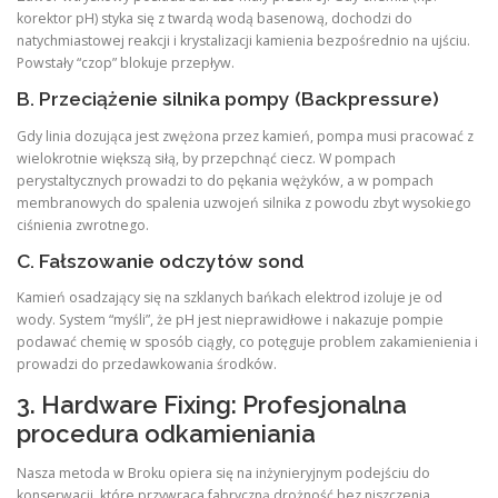
korektor pH) styka się z twardą wodą basenową, dochodzi do
natychmiastowej reakcji i krystalizacji kamienia bezpośrednio na ujściu.
Powstały “czop” blokuje przepływ.
B. Przeciążenie silnika pompy (Backpressure)
Gdy linia dozująca jest zwężona przez kamień, pompa musi pracować z
wielokrotnie większą siłą, by przepchnąć ciecz. W pompach
perystaltycznych prowadzi to do pękania wężyków, a w pompach
membranowych do spalenia uzwojeń silnika z powodu zbyt wysokiego
ciśnienia zwrotnego.
C. Fałszowanie odczytów sond
Kamień osadzający się na szklanych bańkach elektrod izoluje je od
wody. System “myśli”, że pH jest nieprawidłowe i nakazuje pompie
podawać chemię w sposób ciągły, co potęguje problem zakamienienia i
prowadzi do przedawkowania środków.
3. Hardware Fixing: Profesjonalna
procedura odkamieniania
Nasza metoda w Broku opiera się na inżynieryjnym podejściu do
konserwacji, które przywraca fabryczną drożność bez niszczenia