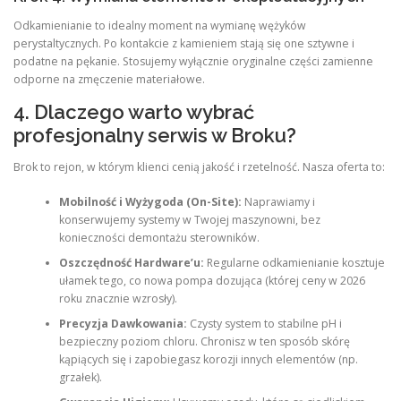
Odkamienianie to idealny moment na wymianę wężyków
perystaltycznych. Po kontakcie z kamieniem stają się one sztywne i
podatne na pękanie. Stosujemy wyłącznie oryginalne części zamienne
odporne na zmęczenie materiałowe.
4. Dlaczego warto wybrać
profesjonalny serwis w Broku?
Brok to rejon, w którym klienci cenią jakość i rzetelność. Nasza oferta to:
Mobilność i Wyżygoda (On-Site):
Naprawiamy i
konserwujemy systemy w Twojej maszynowni, bez
konieczności demontażu sterowników.
Oszczędność Hardware’u:
Regularne odkamienianie kosztuje
ułamek tego, co nowa pompa dozująca (której ceny w 2026
roku znacznie wzrosły).
Precyzja Dawkowania:
Czysty system to stabilne pH i
bezpieczny poziom chloru. Chronisz w ten sposób skórę
kąpiących się i zapobiegasz korozji innych elementów (np.
grzałek).