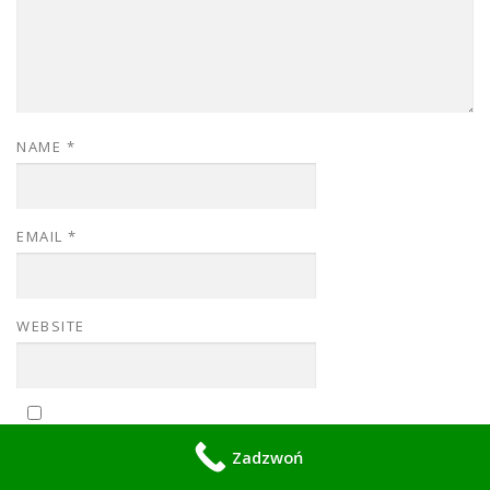
NAME
*
EMAIL
*
WEBSITE
SAVE MY NAME, EMAIL, AND WEBSITE IN THIS BROWSER
Zadzwoń
FOR THE NEXT TIME I COMMENT.