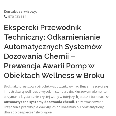
Kontakt serwisowy:
570 933 114
Ekspercki Przewodnik
Techniczny: Odkamienianie
Automatycznych Systemów
Dozowania Chemii –
Prewencja Awarii Pomp w
Obiektach Wellness w Broku
Brok, jako prestiżowy ośrodek wypoczynkowy nad Bugiem, szczyci się
infrastrukturą wellness o wysokim standardzie. Kluczowym elementem
utrzymania krystalicznie czystej wody w tutejszych jacuzzi i basenach są
automatyczne systemy dozowania chemii
. Te zaawansowane
urządzenia precyzyjnie dawkują chlor, korektory pH oraz antyglony,
dbając o bezpieczeństwo kąpieli.