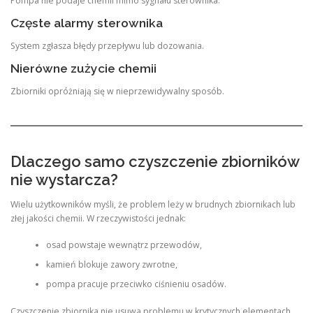
Pompa nie podaje chemii mimo sygnału sterownika.
Częste alarmy sterownika
System zgłasza błędy przepływu lub dozowania.
Nierówne zużycie chemii
Zbiorniki opróżniają się w nieprzewidywalny sposób.
Dlaczego samo czyszczenie zbiorników
nie wystarcza?
Wielu użytkowników myśli, że problem leży w brudnych zbiornikach lub
złej jakości chemii. W rzeczywistości jednak:
osad powstaje wewnątrz przewodów,
kamień blokuje zawory zwrotne,
pompa pracuje przeciwko ciśnieniu osadów.
Czyszczenie zbiornika nie usuwa problemu w krytycznych elementach