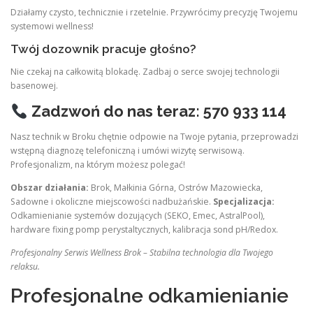
Działamy czysto, technicznie i rzetelnie. Przywrócimy precyzję Twojemu
systemowi wellness!
Twój dozownik pracuje głośno?
Nie czekaj na całkowitą blokadę. Zadbaj o serce swojej technologii
basenowej.
Zadzwoń do nas teraz: 570 933 114
Nasz technik w Broku chętnie odpowie na Twoje pytania, przeprowadzi
wstępną diagnozę telefoniczną i umówi wizytę serwisową.
Profesjonalizm, na którym możesz polegać!
Obszar działania:
Brok, Małkinia Górna, Ostrów Mazowiecka,
Sadowne i okoliczne miejscowości nadbużańskie.
Specjalizacja:
Odkamienianie systemów dozujących (SEKO, Emec, AstralPool),
hardware fixing pomp perystaltycznych, kalibracja sond pH/Redox.
Profesjonalny Serwis Wellness Brok – Stabilna technologia dla Twojego
relaksu.
Profesjonalne odkamienianie