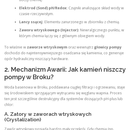
Elektrod (Sond) pH/Redox:
Czujniki analizujące skład wody w
czasie rzeczywistym.
Lancy ssącej:
Elementu zanurzonego w zbiorniku z chemią.
Zaworu wtryskowego (Injector):
Newralgicznego punktu, w
którym chemia łączy się z głównym obiegiem wody.
To właśnie w
zaworze wtryskowym
oraz wewnątrz
głowicy pompy
dochodzi do najintensywniejszego osadzania się kamienia, co generuje
opór hydrauliczny niszczący hardware.
2. Mechanizm Awarii: Jak kamień niszczy
pompy w Broku?
Woda basenowa w Broku, poddawana ciągłej filtracji i ogrzewaniu, staje
się środowiskiem sprzyjającym wytrącaniu się węglanu wapnia. Proces
ten jest szczególnie destrukcyjny dla systemów dozujących pH-plus lub
chlor:
A. Zatory w zaworach wtryskowych
(Crystalization)
Zawór wtryskowy posiada bardzo mały przekrój. Gdy chemia (np.