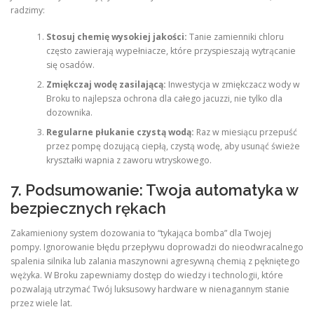
radzimy:
Stosuj chemię wysokiej jakości:
Tanie zamienniki chloru
często zawierają wypełniacze, które przyspieszają wytrącanie
się osadów.
Zmiękczaj wodę zasilającą:
Inwestycja w zmiękczacz wody w
Broku to najlepsza ochrona dla całego jacuzzi, nie tylko dla
dozownika.
Regularne płukanie czystą wodą:
Raz w miesiącu przepuść
przez pompę dozującą ciepłą, czystą wodę, aby usunąć świeże
kryształki wapnia z zaworu wtryskowego.
7. Podsumowanie: Twoja automatyka w
bezpiecznych rękach
Zakamieniony system dozowania to “tykająca bomba” dla Twojej
pompy. Ignorowanie błędu przepływu doprowadzi do nieodwracalnego
spalenia silnika lub zalania maszynowni agresywną chemią z pękniętego
wężyka. W Broku zapewniamy dostęp do wiedzy i technologii, które
pozwalają utrzymać Twój luksusowy hardware w nienagannym stanie
przez wiele lat.