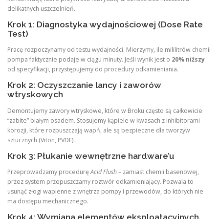
delikatnych uszczelnień.
Krok 1: Diagnostyka wydajnościowej (Dose Rate
Test)
Pracę rozpoczynamy od testu wydajności. Mierzymy, ile mililitrów chemii
pompa faktycznie podaje w ciągu minuty. Jeśli wynik jest o
20% niższy
od specyfikacji, przystępujemy do procedury odkamieniania.
Krok 2: Oczyszczanie lancy i zaworów
wtryskowych
Demontujemy zawory wtryskowe, które w Broku często są całkowicie
“zabite” białym osadem. Stosujemy kąpiele w kwasach z inhibitorami
korozji, które rozpuszczają wapń, ale są bezpieczne dla tworzyw
sztucznych (Viton, PVDF).
Krok 3: Płukanie wewnętrzne hardware’u
Przeprowadzamy procedurę
Acid Flush
– zamiast chemii basenowej,
przez system przepuszczamy roztwór odkamieniający. Pozwala to
usunąć złogi wapienne z wnętrza pompy i przewodów, do których nie
ma dostępu mechanicznego.
Krok 4: Wymiana elementów eksploatacyjnych