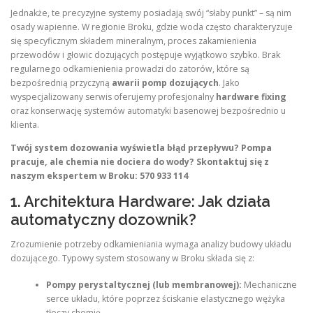
Jednakże, te precyzyjne systemy posiadają swój “słaby punkt” – są nim
osady wapienne. W regionie Broku, gdzie woda często charakteryzuje
się specyficznym składem mineralnym, proces zakamienienia
przewodów i głowic dozujących postępuje wyjątkowo szybko. Brak
regularnego odkamienienia prowadzi do zatorów, które są
bezpośrednią przyczyną
awarii pomp dozujących
. Jako
wyspecjalizowany serwis oferujemy profesjonalny
hardware fixing
oraz konserwację systemów automatyki basenowej bezpośrednio u
klienta.
Twój system dozowania wyświetla błąd przepływu? Pompa
pracuje, ale chemia nie dociera do wody? Skontaktuj się z
naszym ekspertem w Broku: 570 933 114
1. Architektura Hardware: Jak działa
automatyczny dozownik?
Zrozumienie potrzeby odkamieniania wymaga analizy budowy układu
dozującego. Typowy system stosowany w Broku składa się z:
Pompy perystaltycznej (lub membranowej):
Mechaniczne
serce układu, które poprzez ściskanie elastycznego wężyka
tłoczy chemię.