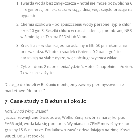
Twarda woda bez zmiękczacza – hotel nie może pozwolić na 6
h regeneracji zmiękczacza w ciągu dnia, więc często pracuje na
bypassie.
Chemia szokowa – po spuszczeniu wody personel sypie chlor
szok 20 g/m3. Resztki chloru w rurach utleniają membranę NBR
w 3 miesiące. Trzeba EPDM lub Viton.
Brak filtra – w domku jednorodzinnym filtr 50 µm nikomu nie
przeszkadza. W hotelu spadek ciśnienia 0,2 bar = goście
narzekają na słabe dysze, więc obsługa wyrzuca wkład.
Cykle – dom: 2 napełnienia/tydzień. Hotel: 2 napełnienia/dzień.
7x większe zużycie.
Dlatego do hoteli w Bieżuniu montujemy zawory przemysłowe, nie
marketowe “do pralki”.
7. Case study z Bieżunia i okolic
Hotel 3 nad Wkrą, Bieżuń
*
Jacuzzi zewnętrzne 6-osobowe, Wellis. Zimą zawór zamarzł, korpus
PA66 pękł, woda lała się pod taras. Wymiana na CEME mosiężny + kabel
grzejny 15 W na rurze. Dodatkowo zawór odwadniający na zimę. Koszt
980 zł. Od 2 lat spokój.