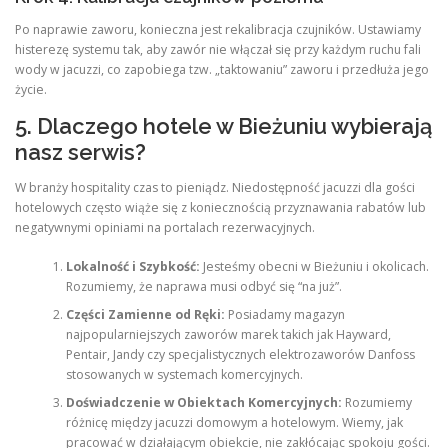
Po naprawie zaworu, konieczna jest rekalibracja czujników. Ustawiamy
histerezę systemu tak, aby zawór nie włączał się przy każdym ruchu fali
wody w jacuzzi, co zapobiega tzw. „taktowaniu” zaworu i przedłuża jego
życie.
5. Dlaczego hotele w Bieżuniu wybierają
nasz serwis?
W branży hospitality czas to pieniądz. Niedostępność jacuzzi dla gości
hotelowych często wiąże się z koniecznością przyznawania rabatów lub
negatywnymi opiniami na portalach rezerwacyjnych.
Lokalność i Szybkość:
Jesteśmy obecni w Bieżuniu i okolicach.
Rozumiemy, że naprawa musi odbyć się “na już”.
Części Zamienne od Ręki:
Posiadamy magazyn
najpopularniejszych zaworów marek takich jak Hayward,
Pentair, Jandy czy specjalistycznych elektrozaworów Danfoss
stosowanych w systemach komercyjnych.
Doświadczenie w Obiektach Komercyjnych:
Rozumiemy
różnicę między jacuzzi domowym a hotelowym. Wiemy, jak
pracować w działającym obiekcie, nie zakłócając spokoju gości.