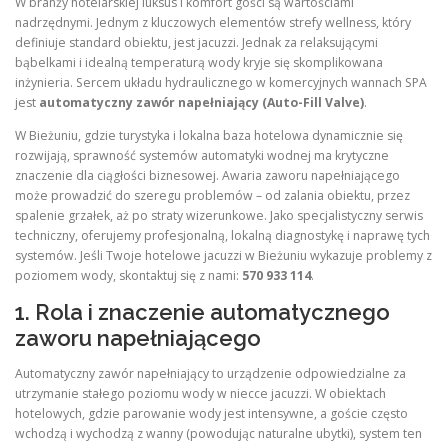
W branży hotelarskiej luksus i komfort gości są wartościami
nadrzędnymi. Jednym z kluczowych elementów strefy wellness, który
definiuje standard obiektu, jest jacuzzi. Jednak za relaksującymi
bąbelkami i idealną temperaturą wody kryje się skomplikowana
inżynieria. Sercem układu hydraulicznego w komercyjnych wannach SPA
jest
automatyczny zawór napełniający (Auto-Fill Valve)
.
W Bieżuniu, gdzie turystyka i lokalna baza hotelowa dynamicznie się
rozwijają, sprawność systemów automatyki wodnej ma krytyczne
znaczenie dla ciągłości biznesowej. Awaria zaworu napełniającego
może prowadzić do szeregu problemów – od zalania obiektu, przez
spalenie grzałek, aż po straty wizerunkowe. Jako specjalistyczny serwis
techniczny, oferujemy profesjonalną, lokalną diagnostykę i naprawę tych
systemów. Jeśli Twoje hotelowe jacuzzi w Bieżuniu wykazuje problemy z
poziomem wody, skontaktuj się z nami:
570 933 114
.
1. Rola i znaczenie automatycznego
zaworu napełniającego
Automatyczny zawór napełniający to urządzenie odpowiedzialne za
utrzymanie stałego poziomu wody w niecce jacuzzi. W obiektach
hotelowych, gdzie parowanie wody jest intensywne, a goście często
wchodzą i wychodzą z wanny (powodując naturalne ubytki), system ten