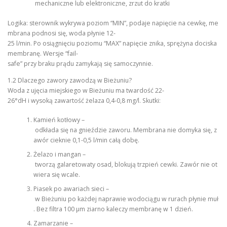
mechaniczne lub elektroniczne, zrzut do kratki
Logika: sterownik wykrywa poziom “MIN”, podaje napięcie na cewkę, me
mbrana podnosi się, woda płynie 12-
25 l/min. Po osiągnięciu poziomu “MAX” napięcie znika, sprężyna dociska
membranę. Wersje “fail-
safe” przy braku prądu zamykają się samoczynnie.
1.2 Dlaczego zawory zawodzą w Bieżuniu?
Woda z ujęcia miejskiego w Bieżuniu ma twardość 22-
26°dH i wysoką zawartość żelaza 0,4-0,8 mg/l. Skutki:
Kamień kotłowy –
odkłada się na gnieździe zaworu. Membrana nie domyka się, z
awór cieknie 0,1-0,5 l/min całą dobę.
Żelazo i mangan –
tworzą galaretowaty osad, blokują trzpień cewki. Zawór nie ot
wiera się wcale.
Piasek po awariach sieci –
w Bieżuniu po każdej naprawie wodociągu w rurach płynie muł
. Bez filtra 100 µm ziarno kaleczy membranę w 1 dzień.
Zamarzanie –