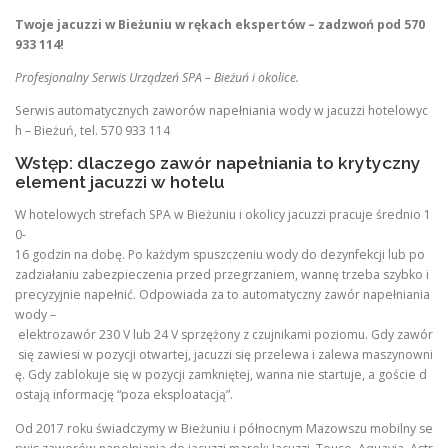
Twoje jacuzzi w Bieżuniu w rękach ekspertów – zadzwoń pod 570
933 114!
Profesjonalny Serwis Urządzeń SPA – Bieżuń i okolice.
Serwis automatycznych zaworów napełniania wody w jacuzzi hotelowyc
h – Bieżuń, tel. 570 933 114
Wstęp: dlaczego zawór napełniania to krytyczny
element jacuzzi w hotelu
W hotelowych strefach SPA w Bieżuniu i okolicy jacuzzi pracuje średnio 1
0-
16 godzin na dobę. Po każdym spuszczeniu wody do dezynfekcji lub po
zadziałaniu zabezpieczenia przed przegrzaniem, wannę trzeba szybko i
precyzyjnie napełnić. Odpowiada za to automatyczny zawór napełniania
wody –
elektrozawór 230 V lub 24 V sprzężony z czujnikami poziomu. Gdy zawór
się zawiesi w pozycji otwartej, jacuzzi się przelewa i zalewa maszynowni
ę. Gdy zablokuje się w pozycji zamkniętej, wanna nie startuje, a goście d
ostają informację “poza eksploatacją”.
Od 2017 roku świadczymy w Bieżuniu i północnym Mazowszu mobilny se