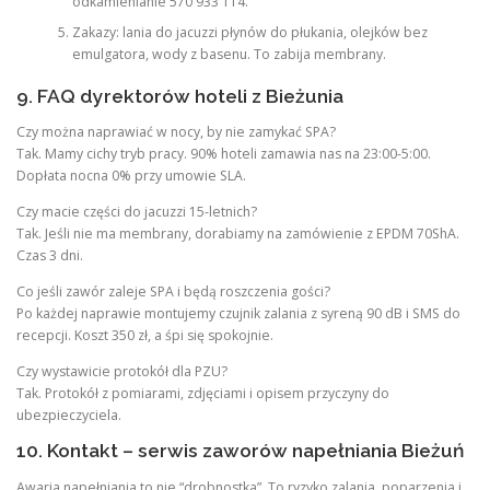
odkamienianie 570 933 114.
Zakazy: lania do jacuzzi płynów do płukania, olejków bez
emulgatora, wody z basenu. To zabija membrany.
9. FAQ dyrektorów hoteli z Bieżunia
Czy można naprawiać w nocy, by nie zamykać SPA?
Tak. Mamy cichy tryb pracy. 90% hoteli zamawia nas na 23:00-5:00.
Dopłata nocna 0% przy umowie SLA.
Czy macie części do jacuzzi 15-letnich?
Tak. Jeśli nie ma membrany, dorabiamy na zamówienie z EPDM 70ShA.
Czas 3 dni.
Co jeśli zawór zaleje SPA i będą roszczenia gości?
Po każdej naprawie montujemy czujnik zalania z syreną 90 dB i SMS do
recepcji. Koszt 350 zł, a śpi się spokojnie.
Czy wystawicie protokół dla PZU?
Tak. Protokół z pomiarami, zdjęciami i opisem przyczyny do
ubezpieczyciela.
10. Kontakt – serwis zaworów napełniania Bieżuń
Awaria napełniania to nie “drobnostka”. To ryzyko zalania, poparzenia i