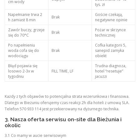
cm wody
tys. zł
Napełnianie trwa 2
Goście czekają,
Brak
h zamiast 8 min
negatywne opinie
Zawór buczy, grzeje
Pożar w skrzynce
Brak
się do 70°C
technicznej
Po napełnieniu
Cofka kategorii 5,
woda cofa się do
Brak
sanepid zamyka
wodociągu
obiekt
Błąd pojawia się
Trudna diagnoza,
losowo 2-3x w
FILL TIME, LF
hotel “resetuje”
tygodniu
jacuzzi
Każdy z tych objawów to potencjalna strata wizerunkowa i finansowa.
Dlatego w Bieżuniu oferujemy czas reakcji 2h dla hoteli z umową SLA.
Telefon 570 933 114 jest przekierowany na dyżurnego technika.
3. Nasza oferta serwisu on-site dla Bieżunia i
okolic
3.1 Co mamy w aucie serwisowym