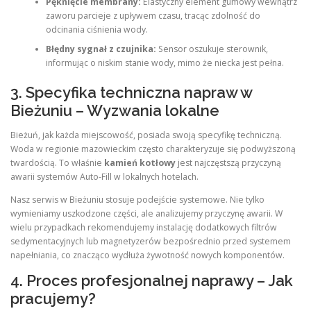
Pęknięcie membrany:
Elastyczny element gumowy wewnątrz
zaworu parcieje z upływem czasu, tracąc zdolność do
odcinania ciśnienia wody.
Błędny sygnał z czujnika:
Sensor oszukuje sterownik,
informując o niskim stanie wody, mimo że niecka jest pełna.
3. Specyfika techniczna napraw w
Bieżuniu – Wyzwania lokalne
Bieżuń, jak każda miejscowość, posiada swoją specyfikę techniczną.
Woda w regionie mazowieckim często charakteryzuje się podwyższoną
twardością. To właśnie
kamień kotłowy
jest najczęstszą przyczyną
awarii systemów Auto-Fill w lokalnych hotelach.
Nasz serwis w Bieżuniu stosuje podejście systemowe. Nie tylko
wymieniamy uszkodzone części, ale analizujemy przyczynę awarii. W
wielu przypadkach rekomendujemy instalację dodatkowych filtrów
sedymentacyjnych lub magnetyzerów bezpośrednio przed systemem
napełniania, co znacząco wydłuża żywotność nowych komponentów.
4. Proces profesjonalnej naprawy – Jak
pracujemy?