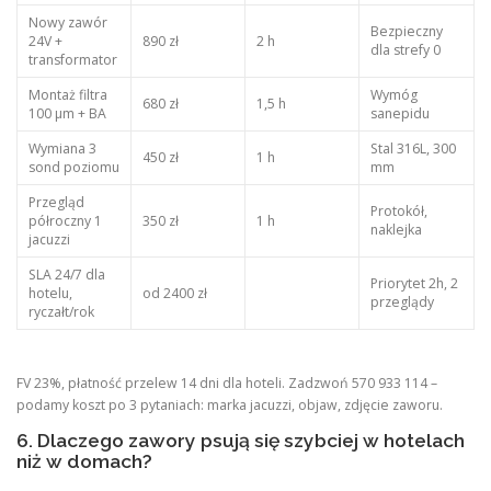
Nowy zawór
Bezpieczny
24V +
890 zł
2 h
dla strefy 0
transformator
Montaż filtra
Wymóg
680 zł
1,5 h
100 µm + BA
sanepidu
Wymiana 3
Stal 316L, 300
450 zł
1 h
sond poziomu
mm
Przegląd
Protokół,
półroczny 1
350 zł
1 h
naklejka
jacuzzi
SLA 24/7 dla
Priorytet 2h, 2
hotelu,
od 2400 zł
przeglądy
ryczałt/rok
FV 23%, płatność przelew 14 dni dla hoteli. Zadzwoń 570 933 114 –
podamy koszt po 3 pytaniach: marka jacuzzi, objaw, zdjęcie zaworu.
6. Dlaczego zawory psują się szybciej w hotelach
niż w domach?