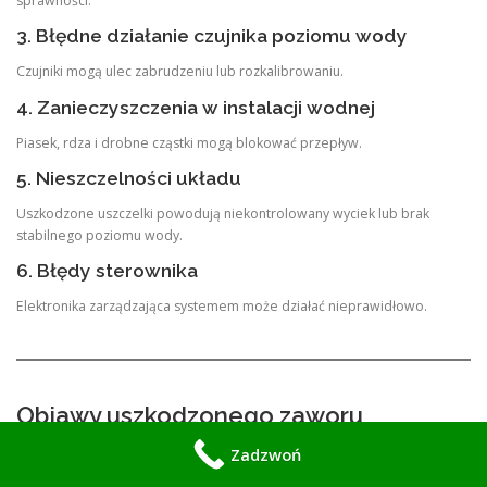
sprawności.
3. Błędne działanie czujnika poziomu wody
Czujniki mogą ulec zabrudzeniu lub rozkalibrowaniu.
4. Zanieczyszczenia w instalacji wodnej
Piasek, rdza i drobne cząstki mogą blokować przepływ.
5. Nieszczelności układu
Uszkodzone uszczelki powodują niekontrolowany wyciek lub brak
stabilnego poziomu wody.
6. Błędy sterownika
Elektronika zarządzająca systemem może działać nieprawidłowo.
Objawy uszkodzonego zaworu
napełniającego
Zadzwoń
Awaria systemu napełniania objawia się w sposób bardzo