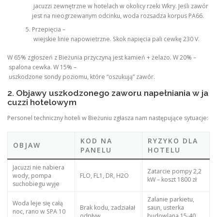
jacuzzi zewnętrzne w hotelach w okolicy rzeki Wkry. Jeśli zawór
jest na nieogrzewanym odcinku, woda rozsadza korpus PA66.
Przepięcia –
wiejskie linie napowietrzne. Skok napięcia pali cewkę 230 V.
W 65% zgłoszeń z Bieżunia przyczyną jest kamień + żelazo. W 20% –
spalona cewka. W 15% –
uszkodzone sondy poziomu, które “oszukują” zawór.
2. Objawy uszkodzonego zaworu napełniania w ja
cuzzi hotelowym
Personel techniczny hoteli w Bieżuniu zgłasza nam następujące sytuacje:
KOD NA
RYZYKO DLA
OBJAW
PANELU
HOTELU
Jacuzzi nie nabiera
Zatarcie pompy 2,2
wody, pompa
FLO, FL1, DR, H2O
kW – koszt 1800 zł
suchobiegu wyje
Zalanie parkietu,
Woda leje się całą
Brak kodu, zadziałał
saun, usterka
noc, rano w SPA 10
odpływ
budowlana 15-40