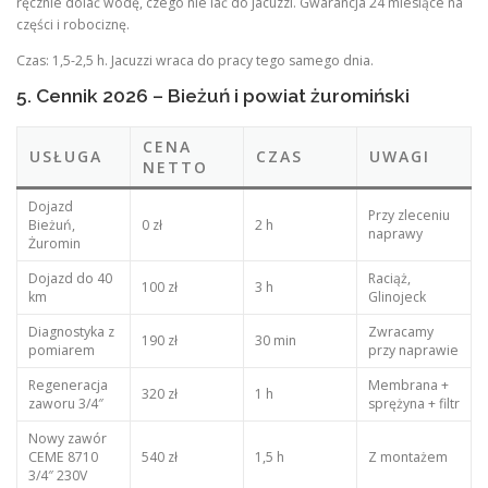
ręcznie dolać wodę, czego nie lać do jacuzzi. Gwarancja 24 miesiące na
części i robociznę.
Czas: 1,5-2,5 h. Jacuzzi wraca do pracy tego samego dnia.
5. Cennik 2026 – Bieżuń i powiat żuromiński
CENA
USŁUGA
CZAS
UWAGI
NETTO
Dojazd
Przy zleceniu
Bieżuń,
0 zł
2 h
naprawy
Żuromin
Dojazd do 40
Raciąż,
100 zł
3 h
km
Glinojeck
Diagnostyka z
Zwracamy
190 zł
30 min
pomiarem
przy naprawie
Regeneracja
Membrana +
320 zł
1 h
zaworu 3/4″
sprężyna + filtr
Nowy zawór
CEME 8710
540 zł
1,5 h
Z montażem
3/4″ 230V