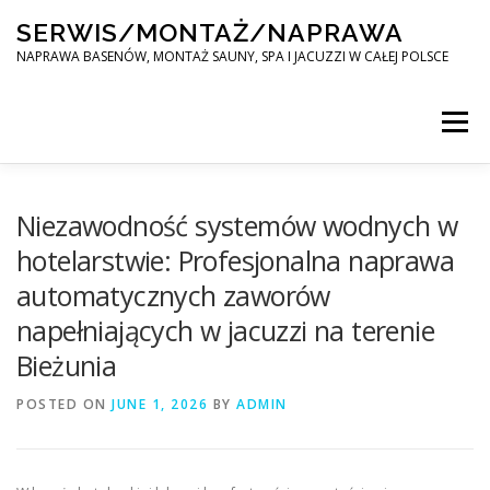
Skip
SERWIS/MONTAŻ/NAPRAWA
to
content
NAPRAWA BASENÓW, MONTAŻ SAUNY, SPA I JACUZZI W CAŁEJ POLSCE
Menu
SPA SERWIS
Niezawodność systemów wodnych w
hotelarstwie: Profesjonalna naprawa
automatycznych zaworów
MONTAŻ SAUNY, SPA, JACUZI W CAŁEJ POLSCE
napełniających w jacuzzi na terenie
Bieżunia
KONTAKT
POSTED ON
JUNE 1, 2026
BY
ADMIN