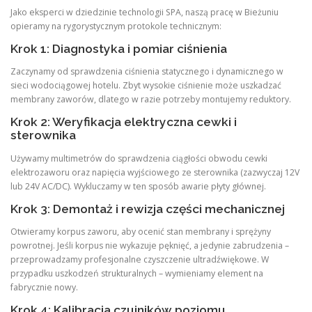
Jako eksperci w dziedzinie technologii SPA, naszą pracę w Bieżuniu
opieramy na rygorystycznym protokole technicznym:
Krok 1: Diagnostyka i pomiar ciśnienia
Zaczynamy od sprawdzenia ciśnienia statycznego i dynamicznego w
sieci wodociągowej hotelu. Zbyt wysokie ciśnienie może uszkadzać
membrany zaworów, dlatego w razie potrzeby montujemy reduktory.
Krok 2: Weryfikacja elektryczna cewki i
sterownika
Używamy multimetrów do sprawdzenia ciągłości obwodu cewki
elektrozaworu oraz napięcia wyjściowego ze sterownika (zazwyczaj 12V
lub 24V AC/DC). Wykluczamy w ten sposób awarie płyty głównej.
Krok 3: Demontaż i rewizja części mechanicznej
Otwieramy korpus zaworu, aby ocenić stan membrany i sprężyny
powrotnej. Jeśli korpus nie wykazuje pęknięć, a jedynie zabrudzenia –
przeprowadzamy profesjonalne czyszczenie ultradźwiękowe. W
przypadku uszkodzeń strukturalnych – wymieniamy element na
fabrycznie nowy.
Krok 4: Kalibracja czujników poziomu