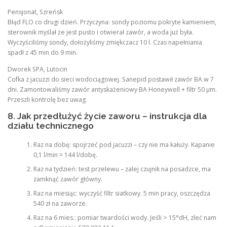
Pensjonat, Szreńsk
Błąd FLO co drugi dzień. Przyczyna: sondy poziomu pokryte kamieniem,
sterownik myślał że jest pusto i otwierał zawór, a woda już była.
Wyczyściliśmy sondy, dołożyliśmy zmiękczacz 10 l. Czas napełniania
spadł z 45 min do 9 min.
Dworek SPA, Lutocin
Cofka z jacuzzi do sieci wodociągowej. Sanepid postawił zawór BA w 7
dni. Zamontowaliśmy zawór antyskażeniowy BA Honeywell + filtr 50 µm.
Przeszli kontrolę bez uwag.
8. Jak przedłużyć życie zaworu – instrukcja dla
działu technicznego
Raz na dobę: spojrzeć pod jacuzzi – czy nie ma kałuży. Kapanie
0,1 l/min = 144 l/dobę.
Raz na tydzień: test przelewu – zalej czujnik na posadzce, ma
zamknąć zawór główny.
Raz na miesiąc: wyczyść filtr siatkowy. 5 min pracy, oszczędza
540 zł na zaworze.
Raz na 6 mies.: pomiar twardości wody. Jeśli > 15°dH, zleć nam