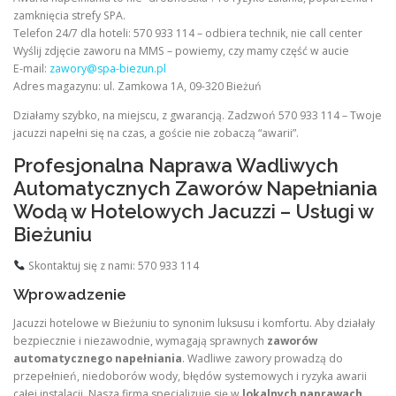
zamknięcia strefy SPA.
Telefon 24/7 dla hoteli: 570 933 114 – odbiera technik, nie call center
Wyślij zdjęcie zaworu na MMS – powiemy, czy mamy część w aucie
E-mail:
zawory@spa-biezun.pl
Adres magazynu: ul. Zamkowa 1A, 09-320 Bieżuń
Działamy szybko, na miejscu, z gwarancją. Zadzwoń 570 933 114 – Twoje
jacuzzi napełni się na czas, a goście nie zobaczą “awarii”.
Profesjonalna Naprawa Wadliwych
Automatycznych Zaworów Napełniania
Wodą w Hotelowych Jacuzzi – Usługi w
Bieżuniu
Skontaktuj się z nami: 570 933 114
Wprowadzenie
Jacuzzi hotelowe w Bieżuniu to synonim luksusu i komfortu. Aby działały
bezpiecznie i niezawodnie, wymagają sprawnych
zaworów
automatycznego napełniania
. Wadliwe zawory prowadzą do
przepełnień, niedoborów wody, błędów systemowych i ryzyka awarii
całej instalacji. Nasza firma specjalizuje się w
lokalnych naprawach
,