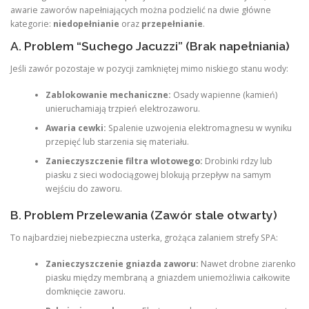
awarie zaworów napełniających można podzielić na dwie główne
kategorie:
niedopełnianie
oraz
przepełnianie
.
A. Problem “Suchego Jacuzzi” (Brak napełniania)
Jeśli zawór pozostaje w pozycji zamkniętej mimo niskiego stanu wody:
Zablokowanie mechaniczne:
Osady wapienne (kamień)
unieruchamiają trzpień elektrozaworu.
Awaria cewki:
Spalenie uzwojenia elektromagnesu w wyniku
przepięć lub starzenia się materiału.
Zanieczyszczenie filtra wlotowego:
Drobinki rdzy lub
piasku z sieci wodociągowej blokują przepływ na samym
wejściu do zaworu.
B. Problem Przelewania (Zawór stale otwarty)
To najbardziej niebezpieczna usterka, grożąca zalaniem strefy SPA:
Zanieczyszczenie gniazda zaworu:
Nawet drobne ziarenko
piasku między membraną a gniazdem uniemożliwia całkowite
domknięcie zaworu.