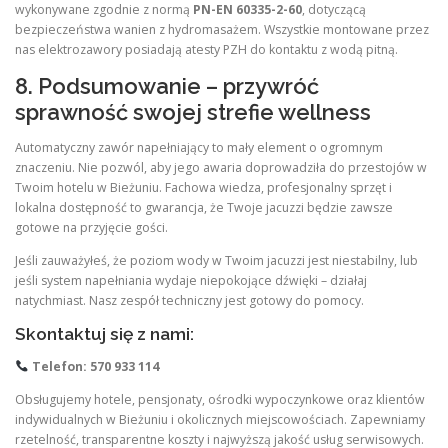
wykonywane zgodnie z normą
PN-EN 60335-2-60
, dotyczącą
bezpieczeństwa wanien z hydromasażem. Wszystkie montowane przez
nas elektrozawory posiadają atesty PZH do kontaktu z wodą pitną.
8. Podsumowanie – przywróć
sprawność swojej strefie wellness
Automatyczny zawór napełniający to mały element o ogromnym
znaczeniu. Nie pozwól, aby jego awaria doprowadziła do przestojów w
Twoim hotelu w Bieżuniu. Fachowa wiedza, profesjonalny sprzęt i
lokalna dostępność to gwarancja, że Twoje jacuzzi będzie zawsze
gotowe na przyjęcie gości.
Jeśli zauważyłeś, że poziom wody w Twoim jacuzzi jest niestabilny, lub
jeśli system napełniania wydaje niepokojące dźwięki – działaj
natychmiast. Nasz zespół techniczny jest gotowy do pomocy.
Skontaktuj się z nami:
Telefon: 570 933 114
Obsługujemy hotele, pensjonaty, ośrodki wypoczynkowe oraz klientów
indywidualnych w Bieżuniu i okolicznych miejscowościach. Zapewniamy
rzetelność, transparentne koszty i najwyższą jakość usług serwisowych.