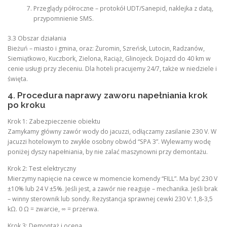
Przeglądy półroczne – protokół UDT/Sanepid, naklejka z datą,
przypomnienie SMS.
3.3 Obszar działania
Bieżuń – miasto i gmina, oraz: Żuromin, Szreńsk, Lutocin, Radzanów,
Siemiątkowo, Kuczbork, Zielona, Raciąż, Glinojeck. Dojazd do 40 km w
cenie usługi przy zleceniu. Dla hoteli pracujemy 24/7, także w niedziele i
święta.
4. Procedura naprawy zaworu napełniania krok
po kroku
Krok 1: Zabezpieczenie obiektu
Zamykamy główny zawór wody do jacuzzi, odłączamy zasilanie 230 V. W
jacuzzi hotelowym to zwykle osobny obwód “SPA 3”. Wylewamy wodę
poniżej dyszy napełniania, by nie zalać maszynowni przy demontażu.
Krok 2: Test elektryczny
Mierzymy napięcie na cewce w momencie komendy “FILL”. Ma być 230 V
±10% lub 24 V ±5%. Jeśli jest, a zawór nie reaguje – mechanika. Jeśli brak
– winny sterownik lub sondy. Rezystancja sprawnej cewki 230 V: 1,8-3,5
kΩ. 0 Ω = zwarcie, ∞ = przerwa.
Krok 3: Demontaż i ocena