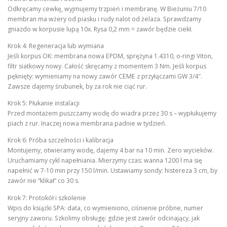
Odkręcamy cewkę, wyjmujemy trzpień i membranę. W Bieżuniu 7/10
membran ma wżery od piasku i rudy nalot od żelaza. Sprawdzamy
gniazdo w korpusie lupą 10x. Rysa 0,2 mm = zawór będzie ciekł.
Krok 4: Regeneracja lub wymiana
Jeśli korpus OK: membrana nowa EPDM, sprężyna 1.4310, o-ringi Viton,
filtr siatkowy nowy. Całość skręcamy z momentem 3 Nm. Jeśli korpus
pęknięty: wymieniamy na nowy zawór CEME z przyłączami GW 3/4″.
Zawsze dajemy śrubunek, by za rok nie ciąć rur.
Krok 5: Płukanie instalacji
Przed montażem puszczamy wodę do wiadra przez 30 s – wypłukujemy
piach z rur. Inaczej nowa membrana padnie w tydzień.
Krok 6: Próba szczelności i kalibracja
Montujemy, otwieramy wodę, dajemy 4 bar na 10 min. Zero wycieków.
Uruchamiamy cykl napełniania. Mierzymy czas: wanna 1200 l ma się
napełnić w 7-10 min przy 150 l/min. Ustawiamy sondy: histereza 3 cm, by
zawór nie “klikał” co 30 s.
Krok 7: Protokół i szkolenie
Wpis do książki SPA: data, co wymieniono, ciśnienie próbne, numer
seryjny zaworu. Szkolimy obsługę: gdzie jest zawór odcinający, jak