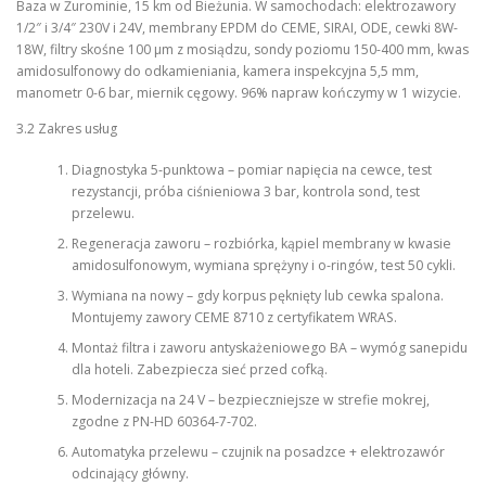
Baza w Żurominie, 15 km od Bieżunia. W samochodach: elektrozawory
1/2″ i 3/4″ 230V i 24V, membrany EPDM do CEME, SIRAI, ODE, cewki 8W-
18W, filtry skośne 100 µm z mosiądzu, sondy poziomu 150-400 mm, kwas
amidosulfonowy do odkamieniania, kamera inspekcyjna 5,5 mm,
manometr 0-6 bar, miernik cęgowy. 96% napraw kończymy w 1 wizycie.
3.2 Zakres usług
Diagnostyka 5-punktowa – pomiar napięcia na cewce, test
rezystancji, próba ciśnieniowa 3 bar, kontrola sond, test
przelewu.
Regeneracja zaworu – rozbiórka, kąpiel membrany w kwasie
amidosulfonowym, wymiana sprężyny i o-ringów, test 50 cykli.
Wymiana na nowy – gdy korpus pęknięty lub cewka spalona.
Montujemy zawory CEME 8710 z certyfikatem WRAS.
Montaż filtra i zaworu antyskażeniowego BA – wymóg sanepidu
dla hoteli. Zabezpiecza sieć przed cofką.
Modernizacja na 24 V – bezpieczniejsze w strefie mokrej,
zgodne z PN-HD 60364-7-702.
Automatyka przelewu – czujnik na posadzce + elektrozawór
odcinający główny.