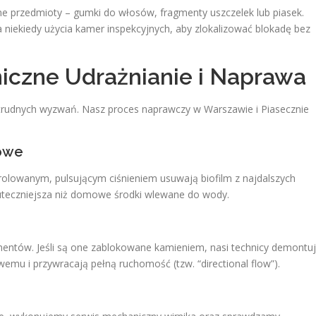
ne przedmioty – gumki do włosów, fragmenty uszczelek lub piasek.
 niekiedy użycia kamer inspekcyjnych, aby zlokalizować blokadę bez
iczne Udrażnianie i Naprawa
 trudnych wyzwań. Nasz proces naprawczy w Warszawie i Piasecznie
iowe
rolowanym, pulsującym ciśnieniem usuwają biofilm z najdalszych
kuteczniejsza niż domowe środki wlewane do wody.
mentów. Jeśli są one zablokowane kamieniem, nasi technicy demontu
emu i przywracają pełną ruchomość (tzw. “directional flow”).