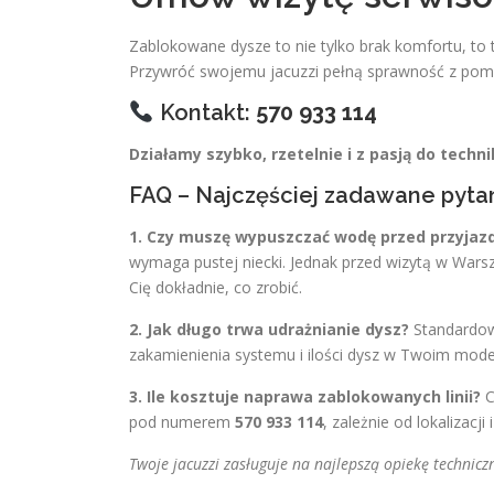
Zablokowane dysze to nie tylko brak komfortu, to 
Przywróć swojemu jacuzzi pełną sprawność z pomo
Kontakt:
570 933 114
Działamy szybko, rzetelnie i z pasją do techn
FAQ – Najczęściej zadawane pyta
1. Czy muszę wypuszczać wodę przed przyjaz
wymaga pustej niecki. Jednak przed wizytą w Warsz
Cię dokładnie, co zrobić.
2. Jak długo trwa udrażnianie dysz?
Standardowa
zakamienienia systemu i ilości dysz w Twoim model
3. Ile kosztuje naprawa zablokowanych linii?
C
pod numerem
570 933 114
, zależnie od lokalizacji
Twoje jacuzzi zasługuje na najlepszą opiekę technic