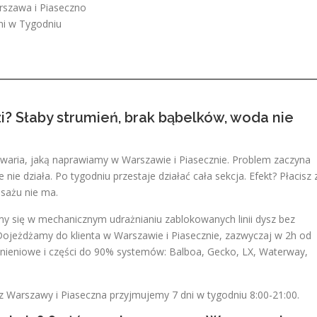
rszawa i Piaseczno
ni w Tygodniu
i? Słaby strumień, brak bąbelków, woda nie
aria, jaką naprawiamy w Warszawie i Piasecznie. Problem zaczyna
 nie działa. Po tygodniu przestaje działać cała sekcja. Efekt? Płacisz 
sażu nie ma.
my się w mechanicznym udrażnianiu zablokowanych linii dysz bez
. Dojeżdżamy do klienta w Warszawie i Piasecznie, zazwyczaj w 2h od
nieniowe i części do 90% systemów: Balboa, Gecko, LX, Waterway,
z Warszawy i Piaseczna przyjmujemy 7 dni w tygodniu 8:00-21:00.