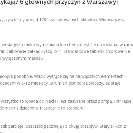
atykają? 6 głównych przyczyn z Warszawy i
j wyczyściliśmy ponad 1200 zablokowanych układów. Winowajcy są
śli woda jest rzadko wymieniana lub chemia jest źle dozowana, w rura
trafi całkowicie zatkać dyszę 3/4″. Standardowe tabletki chlorowe nie
przy wyłączonym masażu.
łołęka podobnie. Wapń wytrąca się na najwęższych elementach –
osadem w 6-12 miesięcy. Strumień jest coraz słabszy, aż staje.
 Wszystko to wpada do niecki i jest zasysane przez pompę. Filtr łapie
 domach z dziećmi w Piasecznie to standard.
k parcieje, uszczelki pęcznieją i blokują przepływ. Stary silikon z
cji.