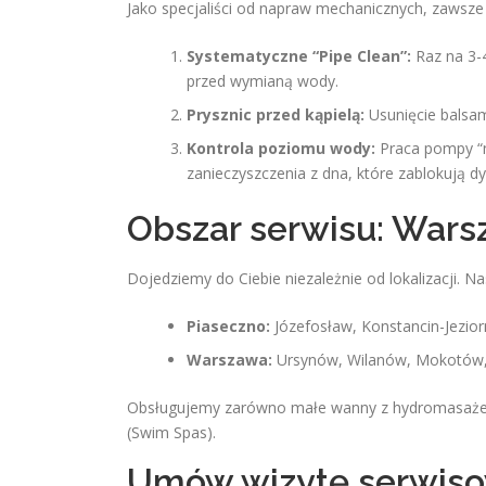
Jako specjaliści od napraw mechanicznych, zawsze 
Systematyczne “Pipe Clean”:
Raz na 3-4
przed wymianą wody.
Prysznic przed kąpielą:
Usunięcie balsam
Kontrola poziomu wody:
Praca pompy “n
zanieczyszczenia z dna, które zablokują dy
Obszar serwisu: Wars
Dojedziemy do Ciebie niezależnie od lokalizacji. Na
Piaseczno:
Józefosław, Konstancin-Jezior
Warszawa:
Ursynów, Wilanów, Mokotów, W
Obsługujemy zarówno małe wanny z hydromasażem
(Swim Spas).
Umów wizytę serwisow