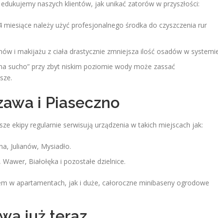
edukujemy naszych klientów, jak unikać zatorów w przyszłości:
 miesiące należy użyć profesjonalnego środka do czyszczenia rur
ów i makijażu z ciała drastycznie zmniejsza ilość osadów w systemie
a sucho” przy zbyt niskim poziomie wody może zassać
sze.
zawa i Piaseczno
sze ekipy regularnie serwisują urządzenia w takich miejscach jak:
na, Julianów, Mysiadło.
awer, Białołęka i pozostałe dzielnice.
 w apartamentach, jak i duże, całoroczne minibaseny ogrodowe
ą już teraz