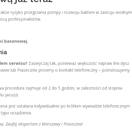
także ryzyko przegrzania pompy i rozwoju bakterii w zastoju wodnym
cą profesjonalistów.
iki basenowej.
nia
dem serwisu?
Zazwyczaj tak, ponieważ większość napraw linii dysz
awie lub Piasecznie prosimy o kontakt telefoniczny – poinstruujemy
 procedura zajmuje od 2 do 5 godzin, w zależności od stopnia
u jacuzzi.
ena jest ustalana indywidualnie po krótkim wywiadzie telefonicznym
 i typu urządzenia.
zną. Zaufaj ekspertom z Warszawy i Piaseczna!