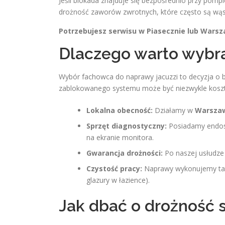
Jeśli blokada znajduje się bezpośrednio przy pom
drożność zaworów zwrotnych, które często są wą
Potrzebujesz serwisu w Piasecznie lub Warsza
Dlaczego warto wybra
Wybór fachowca do naprawy jacuzzi to decyzja o 
zablokowanego systemu może być niezwykle kosz
Lokalna obecność:
Działamy w
Warszaw
Sprzęt diagnostyczny:
Posiadamy endosk
na ekranie monitora.
Gwarancja drożności:
Po naszej usłudze 
Czystość pracy:
Naprawy wykonujemy tak, 
glazury w łazience).
Jak dbać o drożność 