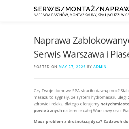
Skip
SERWIS/MONTAŻ/NAPRA
to
NAPRAWA BASENÓW, MONTAŻ SAUNY, SPA I JACUZZI W CA
content
Naprawa Zablokowanych
Serwis Warszawa i Pias
POSTED ON
MAY 27, 2026
BY
ADMIN
Czy Twoje domowe SPA straciło dawną moc? Słabe c
masażu to sygnały, że system hydromasażu uległ z
zdrowie i relaks, dlatego oferujemy
natychmiasto
powietrznych
na terenie całej Warszawy oraz Pia
Masz problem z drożnością dysz? Zadzwoń do 