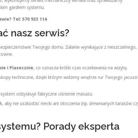
pie, wykonujemy serwis mechaniczny wirnika oraz sprawdzamy
skim gardłem systemu.
wie? Tel: 570 933 114
ć nasz serwis?
bezpieczeństwie Twojego domu. Zalanie wynikające z nieszczelnego,
towne.
ie i Piasecznie
, co oznacza krótki czas oczekiwania na wizytę.
opy techniczne, dzięki którym widzimy wnętrze rur Twojego jacuzzi
system odzyskuje fabryczne ciśnienie masażu.
aby nie uszkodzić niecki ani otoczenia (np. drewnianych tarasów cz
systemu? Porady eksperta