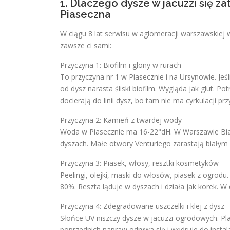
1. Dlaczego dysze w jacuzzi się z
Piaseczna
W ciągu 8 lat serwisu w aglomeracji warszawskie
zawsze ci sami:
Przyczyna 1: Biofilm i glony w rurach
To przyczyna nr 1 w Piasecznie i na Ursynowie. Je
od dysz narasta śliski biofilm. Wygląda jak glut. Po
docierają do linii dysz, bo tam nie ma cyrkulacji 
Przyczyna 2: Kamień z twardej wody
Woda w Piasecznie ma 16-22°dH. W Warszawie Bia
dyszach. Małe otwory Venturiego zarastają białym 
Przyczyna 3: Piasek, włosy, resztki kosmetyków
Peelingi, olejki, maski do włosów, piasek z ogrodu.
80%. Reszta ląduje w dyszach i działa jak korek. W
Przyczyna 4: Zdegradowane uszczelki i klej z dysz
Słońce UV niszczy dysze w jacuzzi ogrodowych. Plasti
poprzednich napraw odrywa się i wędruje do instala