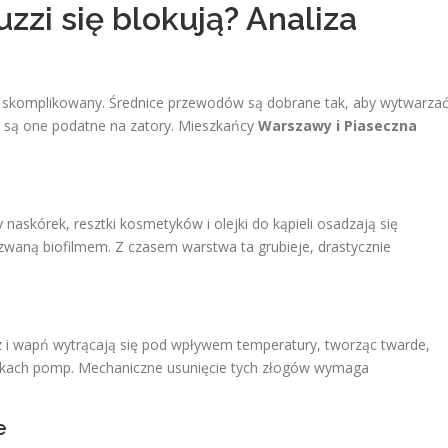
zzi się blokują? Analiza
kle skomplikowany. Średnice przewodów są dobrane tak, aby wytwarza
że są one podatne na zatory. Mieszkańcy
Warszawy i Piaseczna
skórek, resztki kosmetyków i olejki do kąpieli osadzają się
zwaną biofilmem. Z czasem warstwa ta grubieje, drastycznie
 i wapń wytrącają się pod wpływem temperatury, tworząc twarde,
nikach pomp. Mechaniczne usunięcie tych złogów wymaga
e