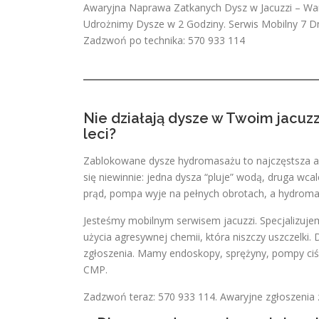
Awaryjna Naprawa Zatkanych Dysz w Jacuzzi – Wa
Udrożnimy Dysze w 2 Godziny. Serwis Mobilny 7 D
Zadzwoń po technika: 570 933 114
Nie działają dysze w Twoim jacuzz
leci?
Zablokowane dysze hydromasażu to najczęstsza aw
się niewinnie: jedna dysza “pluje” wodą, druga wcale
prąd, pompa wyje na pełnych obrotach, a hydroma
Jesteśmy mobilnym serwisem jacuzzi. Specjalizuje
użycia agresywnej chemii, która niszczy uszczelki
zgłoszenia. Mamy endoskopy, sprężyny, pompy ciś
CMP.
Zadzwoń teraz: 570 933 114. Awaryjne zgłoszenia 