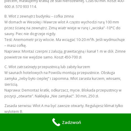
piecem, maskujemy kratką ze stali nierdzewnej. Czas 60 min. Koszt 400-
600 zł. 570 933 114.
B. Wlot z zewnątrz budynku – cofka zimna
W domach w Wesołej i Wawrze wlot A często wychodzi rurą 100 mm
przez ścianę na zewnątrz. Zimą wiatr wieje w rurę i „wciska” -10°C do
sauny. Piec nie dogrzeje nigdy.
Test: Anemometr przy wlocie. Ma wciągać 10-20 m³/h. Jeśli wydmuchuje
– masz cofkę.
Naprawa: Montaż czerpni z żaluzją grawitacyjną i kanał 1 m w dół. Zimne
powietrze nie wejdzie samo. Koszt 450-700 zł.
C. Wlot zatrzaśnięty przepustnicą lub zabity kurzem
W saunach hotelowych na Powiślu montują przepustnice. Obsługa
zamyka „żeby było cieplej” i zapomina. Wlot zarasta kurzem, włosami,
sierścią.
Naprawa: Demontaż kratki, odkurzacz, mycie. Blokada przepustnicy w
pozycji „otwarte”. Naklejka „Nie zamykać”. 30 min, 250 zł.
Zasada serwisu: Wlot A ma być zawsze otwarty. Regulujesz klimat tylko
wylotem B.
4. Naprawa wylotu B i C – gdy gorące powietrze
Zadzwoń
nie ma ujścia