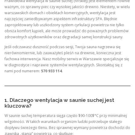
Prawidłowa wentylacja w saunie suchej (fińskiej) jest elementem równie
ważnym, co sprawny piec czy wysokiej jakości drewno. Niestety, w wielu
warszawskich domach i obiektach komercyjnych, wentylacja jest
najczęściej zaniedbywanym aspektem infrastruktury SPA. Błędnie
zaprojektowany lub uszkodzony system cyrkulacji powietrza nie tylko
obniża komfort kąpieli, ale może prowadzić do poważnych problemów
zdrowotnych użytkowników oraz degradacji samej konstrukcji sauny.
Jeśli odczuwasz duszność podczas sesji, Twoja sauna nagrzewa się
nierównomiernie, lub zauważyłeś pleśń na drewnie, konieczna jest
fachowa interwencja. Nasz mobilny serwis w Warszawie specjalizuje się
w diagnostyce i naprawie systemów wentylacyjnych. Skontaktuj się z
nami pod numerem:
570 933 114
.
1. Dlaczego wentylacja w saunie suchej jest
kluczowa?
W saunie suchej temperatura sięga często $90-100$°C przy minimalnej
wilgotności. W takich warunkach organizm ludzki potrzebuje stałego
dopływu świeżego tlenu. Bez sprawnej wymiany powietrza dochodzi do
zjawiska „stania” powietrza, co skutkuje: