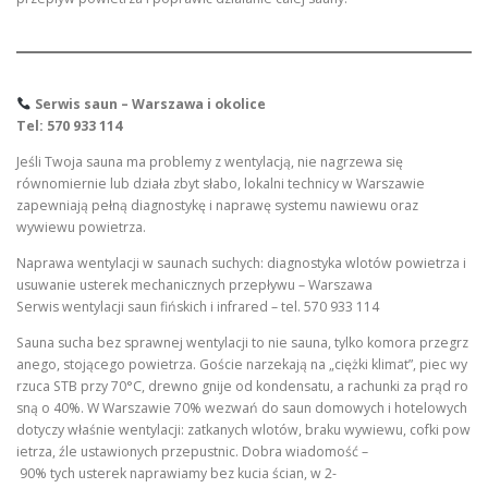
Serwis saun – Warszawa i okolice
Tel: 570 933 114
Jeśli Twoja sauna ma problemy z wentylacją, nie nagrzewa się
równomiernie lub działa zbyt słabo, lokalni technicy w Warszawie
zapewniają pełną diagnostykę i naprawę systemu nawiewu oraz
wywiewu powietrza.
Naprawa wentylacji w saunach suchych: diagnostyka wlotów powietrza i
usuwanie usterek mechanicznych przepływu – Warszawa
Serwis wentylacji saun fińskich i infrared – tel. 570 933 114
Sauna sucha bez sprawnej wentylacji to nie sauna, tylko komora przegrz
anego, stojącego powietrza. Goście narzekają na „ciężki klimat”, piec wy
rzuca STB przy 70°C, drewno gnije od kondensatu, a rachunki za prąd ro
sną o 40%. W Warszawie 70% wezwań do saun domowych i hotelowych
dotyczy właśnie wentylacji: zatkanych wlotów, braku wywiewu, cofki pow
ietrza, źle ustawionych przepustnic. Dobra wiadomość –
90% tych usterek naprawiamy bez kucia ścian, w 2-