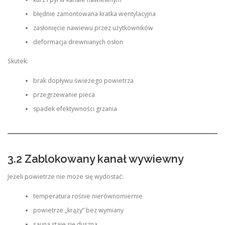
błędnie zamontowana kratka wentylacyjna
zasłonięcie nawiewu przez użytkowników
deformacja drewnianych osłon
Skutek:
brak dopływu świeżego powietrza
przegrzewanie pieca
spadek efektywności grzania
3.2 Zablokowany kanał wywiewny
Jeżeli powietrze nie może się wydostać:
temperatura rośnie nierównomiernie
powietrze „krąży” bez wymiany
sauna staje się duszna