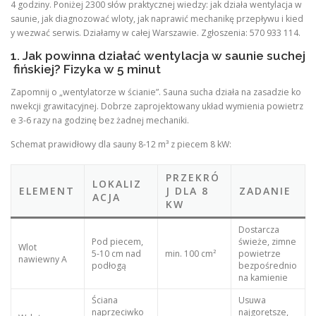
4 godziny. Poniżej 2300 słów praktycznej wiedzy: jak działa wentylacja w
saunie, jak diagnozować wloty, jak naprawić mechanikę przepływu i kied
y wezwać serwis. Działamy w całej Warszawie. Zgłoszenia: 570 933 114.
1. Jak powinna działać wentylacja w saunie suchej
fińskiej? Fizyka w 5 minut
Zapomnij o „wentylatorze w ścianie”. Sauna sucha działa na zasadzie ko
nwekcji grawitacyjnej. Dobrze zaprojektowany układ wymienia powietrz
e 3-6 razy na godzinę bez żadnej mechaniki.
Schemat prawidłowy dla sauny 8-12 m³ z piecem 8 kW:
PRZEKRÓ
LOKALIZ
ELEMENT
J DLA 8
ZADANIE
ACJA
KW
Dostarcza
Pod piecem,
świeże, zimne
Wlot
5-10 cm nad
min. 100 cm²
powietrze
nawiewny A
podłogą
bezpośrednio
na kamienie
Ściana
Usuwa
naprzeciwko
najgorętsze,