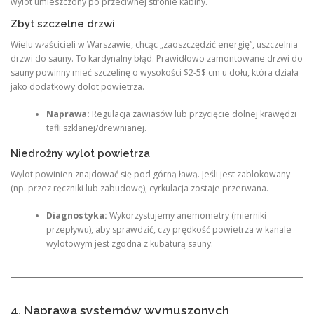
wylot umieszczony po przeciwnej stronie kabiny.
Zbyt szczelne drzwi
Wielu właścicieli w Warszawie, chcąc „zaoszczędzić energię”, uszczelnia
drzwi do sauny. To kardynalny błąd. Prawidłowo zamontowane drzwi do
sauny powinny mieć szczelinę o wysokości $2-5$ cm u dołu, która działa
jako dodatkowy dolot powietrza.
Naprawa:
Regulacja zawiasów lub przycięcie dolnej krawędzi
tafli szklanej/drewnianej.
Niedrożny wylot powietrza
Wylot powinien znajdować się pod górną ławą. Jeśli jest zablokowany
(np. przez ręczniki lub zabudowę), cyrkulacja zostaje przerwana.
Diagnostyka:
Wykorzystujemy anemometry (mierniki
przepływu), aby sprawdzić, czy prędkość powietrza w kanale
wylotowym jest zgodna z kubaturą sauny.
4. Naprawa systemów wymuszonych