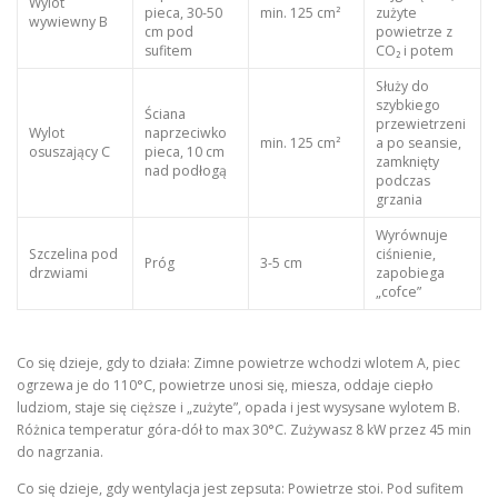
Wylot
pieca, 30-50
min. 125 cm²
zużyte
wywiewny B
cm pod
powietrze z
sufitem
CO₂ i potem
Służy do
szybkiego
Ściana
przewietrzeni
Wylot
naprzeciwko
min. 125 cm²
a po seansie,
osuszający C
pieca, 10 cm
zamknięty
nad podłogą
podczas
grzania
Wyrównuje
Szczelina pod
ciśnienie,
Próg
3-5 cm
drzwiami
zapobiega
„cofce”
Co się dzieje, gdy to działa: Zimne powietrze wchodzi wlotem A, piec
ogrzewa je do 110°C, powietrze unosi się, miesza, oddaje ciepło
ludziom, staje się cięższe i „zużyte”, opada i jest wysysane wylotem B.
Różnica temperatur góra-dół to max 30°C. Zużywasz 8 kW przez 45 min
do nagrzania.
Co się dzieje, gdy wentylacja jest zepsuta: Powietrze stoi. Pod sufitem