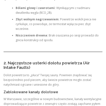
Bólami głowy i zawrotami:
Wynikającymi z nadmiaru
dwutlenku węgla ($CO_2$).
Zbyt wolnym nagrzewaniem:
Powietrze wokół pieca nie
cyrkuluje, co powoduje, że termostat wyłącza piec zbyt
wcześnie.
Niszczeniem drewna:
Brak osuszania po sesji prowadzi do
gnicia konstrukcji od spodu.
2. Najczęstsze usterki dolotu powietrza (Air
Intake Faults)
Dolot powietrza to „płuca” Twojej sauny. Powinien znajdować się
bezpośrednio pod piecem, aby świeże powietrze mogło zostać
natychmiast ogrzane i uniesione do góry.
Zablokowane kanały dolotowe
W Warszawie, szczególnie w nowym budownictwie, kanały wentylacyjne
doprowadzające powietrze z zewnątrz często zostają zapchane pyłem