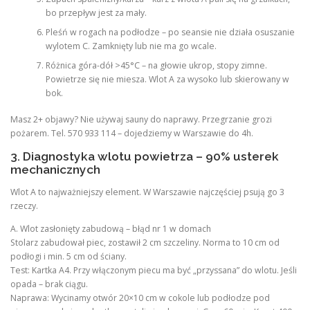
bo przepływ jest za mały.
Pleśń w rogach na podłodze – po seansie nie działa osuszanie
wylotem C. Zamknięty lub nie ma go wcale.
Różnica góra-dół >45°C – na głowie ukrop, stopy zimne.
Powietrze się nie miesza. Wlot A za wysoko lub skierowany w
bok.
Masz 2+ objawy? Nie używaj sauny do naprawy. Przegrzanie grozi
pożarem. Tel. 570 933 114 – dojedziemy w Warszawie do 4h.
3. Diagnostyka wlotu powietrza – 90% usterek
mechanicznych
Wlot A to najważniejszy element. W Warszawie najczęściej psują go 3
rzeczy.
A. Wlot zasłonięty zabudową – błąd nr 1 w domach
Stolarz zabudował piec, zostawił 2 cm szczeliny. Norma to 10 cm od
podłogi i min. 5 cm od ściany.
Test: Kartka A4. Przy włączonym piecu ma być „przyssana” do wlotu. Jeśli
opada – brak ciągu.
Naprawa: Wycinamy otwór 20×10 cm w cokole lub podłodze pod