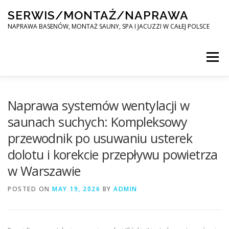
Skip
SERWIS/MONTAŻ/NAPRAWA
to
content
NAPRAWA BASENÓW, MONTAŻ SAUNY, SPA I JACUZZI W CAŁEJ POLSCE
Menu
SPA SERWIS
Naprawa systemów wentylacji w
saunach suchych: Kompleksowy
przewodnik po usuwaniu usterek
MONTAŻ SAUNY, SPA, JACUZI W CAŁEJ POLSCE
dolotu i korekcie przepływu powietrza
w Warszawie
KONTAKT
POSTED ON
MAY 19, 2026
BY
ADMIN