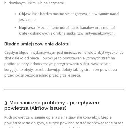
budowlanym, liśćmi lub pajęczynami.
Objaw:
Piec bardzo mocno się nagrzewa, ale w saunie nadal
jest zimno.
Naprawa:
Mechaniczne udrażnianie kanałów oraz montaż
kratek osłonowych z drobną siatką (tzw. anty-insektowych).
Błędne umiejscowienie dolotu
Częstym błędem wykonawczym jest umieszczenie wlotu zbyt wysoko lub
zbyt daleko od pieca. Powoduje to powstawanie „zimnych stref” na
podłodze przy jednoczesnym przegrzewaniu sufitu. Nasz serwis
koryguje te błędy, przebudowując doloty tak, by strumień powietrza
przechodził bezpośrednio przez grzałki pieca.
3. Mechaniczne problemy z przepływem
powietrza (Airflow Issues)
Ruch powietrza w saunie opiera się na zjawisku konwekcji. Ciepłe
powietrze idzie do góry, a zużyte powinno zostać odprowadzone przez