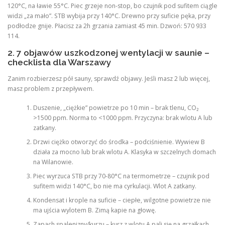
120°C, na ławie 55°C. Piec grzeje non-stop, bo czujnik pod sufitem ciągle
widzi „za mało”. STB wybija przy 140°C. Drewno przy suficie pęka, przy
podłodze gnije. Płacisz za 2h grzania zamiast 45 min. Dzwoń: 570 933
114.
2. 7 objawów uszkodzonej wentylacji w saunie –
checklista dla Warszawy
Zanim rozbierzesz pół sauny, sprawdź objawy. Jeśli masz 2 lub więcej,
masz problem z przepływem.
Duszenie, „ciężkie” powietrze po 10 min – brak tlenu, CO₂
>1500 ppm. Norma to <1000 ppm. Przyczyna: brak wlotu A lub
zatkany.
Drzwi ciężko otworzyć do środka – podciśnienie. Wywiew B
działa za mocno lub brak wlotu A. Klasyka w szczelnych domach
na Wilanowie.
Piec wyrzuca STB przy 70-80°C na termometrze – czujnik pod
sufitem widzi 140°C, bo nie ma cyrkulacji. Wlot A zatkany.
Kondensat i krople na suficie – ciepłe, wilgotne powietrze nie
ma ujścia wylotem B. Zimą kapie na głowę.
Zapach spalenizny/kurzu – kurz z wlotu A pali się na grzałkach,