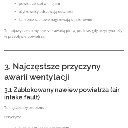
powietrze stoi w miejscu
użytkownicy odczuwają duszność
kamienie saunowe nagrzewają się nierówno
Te objawy często mylone są z awarią pieca, podczas gdy przyczyna leży
w przepływie powietrza.
3. Najczęstsze przyczyny
awarii wentylacji
3.1 Zablokowany nawiew powietrza (air
intake fault)
To najczęstszy problem.
Przyczyny:
kurz i pył w kanale nawiewnym