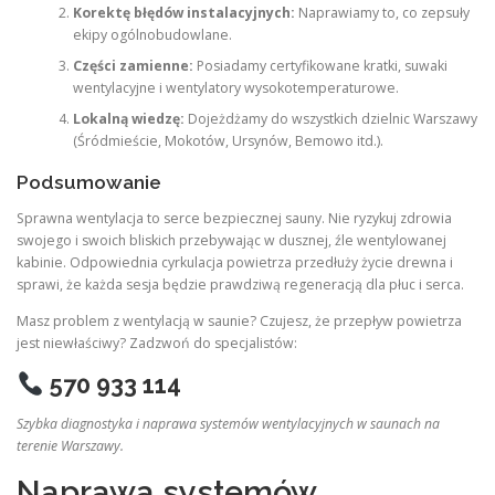
Korektę błędów instalacyjnych:
Naprawiamy to, co zepsuły
ekipy ogólnobudowlane.
Części zamienne:
Posiadamy certyfikowane kratki, suwaki
wentylacyjne i wentylatory wysokotemperaturowe.
Lokalną wiedzę:
Dojeżdżamy do wszystkich dzielnic Warszawy
(Śródmieście, Mokotów, Ursynów, Bemowo itd.).
Podsumowanie
Sprawna wentylacja to serce bezpiecznej sauny. Nie ryzykuj zdrowia
swojego i swoich bliskich przebywając w dusznej, źle wentylowanej
kabinie. Odpowiednia cyrkulacja powietrza przedłuży życie drewna i
sprawi, że każda sesja będzie prawdziwą regeneracją dla płuc i serca.
Masz problem z wentylacją w saunie? Czujesz, że przepływ powietrza
jest niewłaściwy? Zadzwoń do specjalistów:
570 933 114
Szybka diagnostyka i naprawa systemów wentylacyjnych w saunach na
terenie Warszawy.
Naprawa systemów