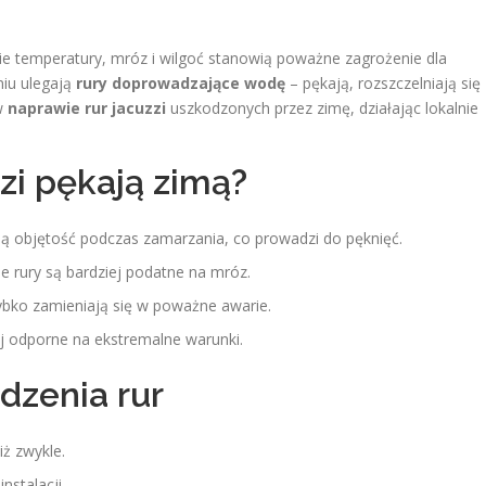
ie temperatury, mróz i wilgoć stanowią poważne zagrożenie dla
niu ulegają
rury doprowadzające wodę
– pękają, rozszczelniają się
 w
naprawie rur jacuzzi
uszkodzonych przez zimę, działając lokalnie
zi pękają zimą?
 objętość podczas zamarzania, co prowadzi do pęknięć.
e rury są bardziej podatne na mróz.
ybko zamieniają się w poważne awarie.
ej odporne na ekstremalne warunki.
dzenia rur
iż zwykle.
stalacji.