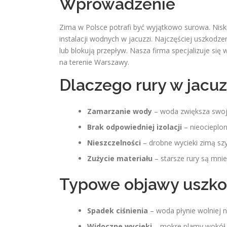
Wprowadzenie
Zima w Polsce potrafi być wyjątkowo surowa. Nisk
instalacji wodnych w jacuzzi. Najczęściej uszkodze
lub blokują przepływ. Nasza firma specjalizuje się
na terenie Warszawy.
Dlaczego rury w jacuz
Zamarzanie wody
– woda zwiększa swoją
Brak odpowiedniej izolacji
– nieocieplon
Nieszczelności
– drobne wycieki zimą sz
Zużycie materiału
– starsze rury są mni
Typowe objawy uszko
Spadek ciśnienia
– woda płynie wolniej n
Widoczne wycieki
– mokre plamy wokół in