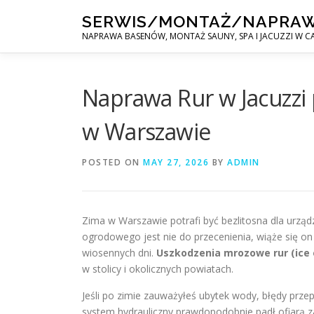
Skip
SERWIS/MONTAŻ/NAPRA
to
NAPRAWA BASENÓW, MONTAŻ SAUNY, SPA I JACUZZI W CA
content
Naprawa Rur w Jacuzzi 
w Warszawie
POSTED ON
MAY 27, 2026
BY
ADMIN
Zima w Warszawie potrafi być bezlitosna dla urzą
ogrodowego jest nie do przecenienia, wiąże się on
wiosennych dni.
Uszkodzenia mrozowe rur (ice
w stolicy i okolicznych powiatach.
Jeśli po zimie zauważyłeś ubytek wody, błędy prz
system hydrauliczny prawdopodobnie padł ofiarą z