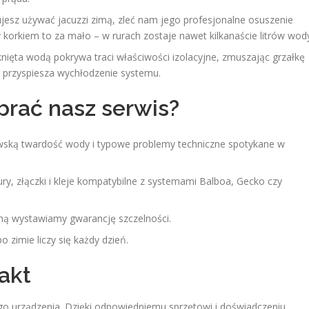
nujesz używać jacuzzi zimą, zleć nam jego profesjonalne osuszenie
rkiem to za mało – w rurach zostaje nawet kilkanaście litrów wod
knięta wodą pokrywa traci właściwości izolacyjne, zmuszając grzałkę
ie przyspiesza wychłodzenie systemu.
brać nasz serwis?
ką twardość wody i typowe problemy techniczne spotykane w
ry, złączki i kleje kompatybilne z systemami Balboa, Gecko czy
ną wystawiamy gwarancję szczelności.
 zimie liczy się każdy dzień.
akt
ego urządzenia. Dzięki odpowiedniemu sprzętowi i doświadczeniu