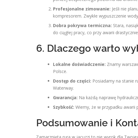
Profesjonalne zimowanie:
Jeśli nie pla
kompresorem. Zwykłe wypuszczenie wody ko
Dobra pokrywa termiczna:
Stara, nasią
do ciągłej pracy, co przy awarii drastyczn
6. Dlaczego warto wy
Lokalne doświadczenie:
Znamy warszaws
Polsce.
Dostęp do części:
Posiadamy na stanie ru
Waterway.
Gwarancja:
Na każdą naprawę hydraulicz
Szybkość:
Wiemy, że w przypadku awarii po
Podsumowanie i Kont
Zamarznięta rura w jacuzzi to nie wyrok dla Twoj