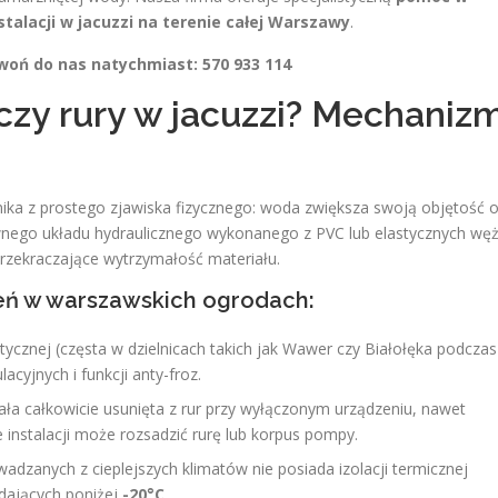
stalacji w jacuzzi na terenie całej Warszawy
.
woń do nas natychmiast: 570 933 114
czy rury w jacuzzi? Mechaniz
ika z prostego zjawiska fizycznego: woda zwiększa swoją objętość 
nego układu hydraulicznego wykonanego z PVC lub elastycznych wę
przekraczające wytrzymałość materiału.
eń w warszawskich ogrodach:
tycznej (częsta w dzielnicach takich jak Wawer czy Białołęka podczas
cyjnych i funkcji anty-froz.
tała całkowicie usunięta z rur przy wyłączonym urządzeniu, nawet
e instalacji może rozsadzić rurę lub korpus pompy.
wadzanych z cieplejszych klimatów nie posiada izolacji termicznej
dających poniżej
-20°C
.