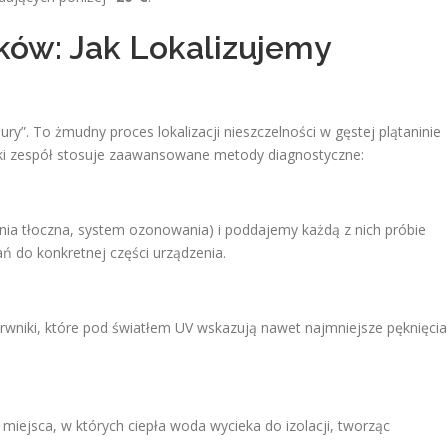
ków: Jak Lokalizujemy
iury”. To żmudny proces lokalizacji nieszczelności w gęstej plątaninie
ski zespół stosuje zaawansowane metody diagnostyczne:
 linia tłoczna, system ozonowania) i poddajemy każdą z nich próbie
ń do konkretnej części urządzenia.
wniki, które pod światłem UV wskazują nawet najmniejsze pęknięcia
iejsca, w których ciepła woda wycieka do izolacji, tworząc