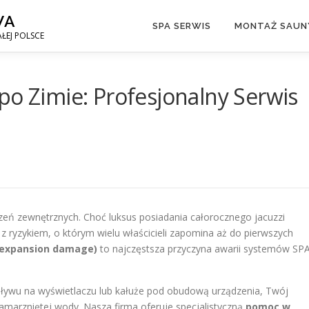
WA
SPA SERWIS
MONTAŻ SAUNY
ŁEJ POLSCE
po Zimie: Profesjonalny Serwis
dzeń zewnętrznych. Choć luksus posiadania całorocznego jacuzzi
 z ryzykiem, o którym wielu właścicieli zapomina aż do pierwszych
 expansion damage)
to najczęstsza przyczyna awarii systemów SP
epływu na wyświetlaczu lub kałuże pod obudową urządzenia, Twój
amarzniętej wody. Nasza firma oferuje specjalistyczną
pomoc w