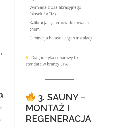
Wymiana złoża filtracyjnego
(piasek / AFM)
Kalibracja systemów dozowania
chemii
Eliminacja hałasu i drgań instalacji
u
Diagnostyka i naprawy to
standard w branży SPA
a
3. SAUNY –
MONTAŻ I
ę:
REGENERACJA
ie