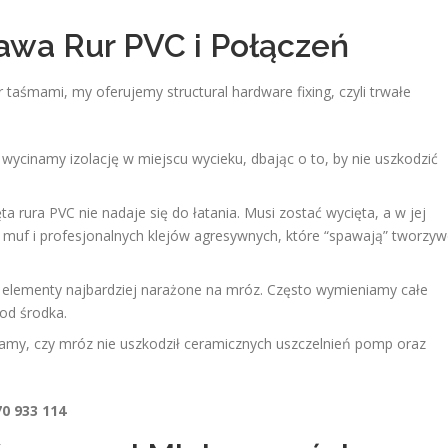
rawa Rur PVC i Połączeń
 taśmami, my oferujemy structural hardware fixing, czyli trwałe
 wycinamy izolację w miejscu wycieku, dbając o to, by nie uszkodzić
ta rura PVC nie nadaje się do łatania. Musi zostać wycięta, a w jej
 muf i profesjonalnych klejów agresywnych, które “spawają” tworzy
elementy najbardziej narażone na mróz. Często wymieniamy całe
 od środka.
my, czy mróz nie uszkodził ceramicznych uszczelnień pomp oraz
0 933 114