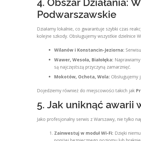
4. Obszar Działania: 
Podwarszawskie
Działamy lokalnie, co gwarantuje szybki czas rea
kolejne szkody. Obsługujemy wszystkie dzielnice 
Wilanów i Konstancin-Jeziorna:
Serwisu
Wawer, Wesoła, Białołęka:
Naprawiamy s
są najczęstszą przyczyną zamarznięć.
Mokotów, Ochota, Wola:
Obsługujemy ja
Dojedziemy również do miejscowości takich jak
Pr
5. Jak uniknąć awarii
Jako profesjonalny serwis z Warszawy, nie tylko n
Zainwestuj w moduł Wi-Fi:
Dzięki niemu
poniżej bezpiecznego poziomu lub braknie