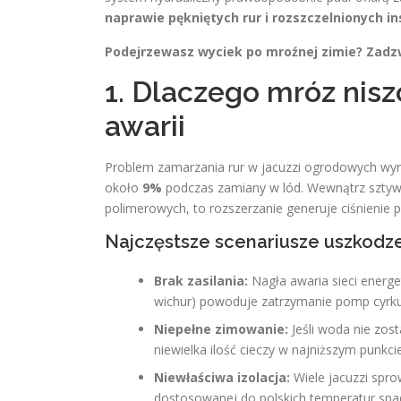
naprawie pękniętych rur i rozszczelnionych in
Podejrzewasz wyciek po mroźnej zimie? Zadz
1. Dlaczego mróz nisz
awarii
Problem zamarzania rur w jacuzzi ogrodowych wyn
około
9%
podczas zamiany w lód. Wewnątrz sztyw
polimerowych, to rozszerzanie generuje ciśnienie 
Najczęstsze scenariusze uszkodz
Brak zasilania:
Nagła awaria sieci energe
wichur) powoduje zatrzymanie pomp cyrkula
Niepełne zimowanie:
Jeśli woda nie zos
niewielka ilość cieczy w najniższym punkci
Niewłaściwa izolacja:
Wiele jacuzzi spro
dostosowanej do polskich temperatur spa