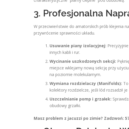
charakterystyczne “plamy cieplne” pod obudową.
3. Profesjonalna Nap
W przeciwieństwie do amatorskich prób klejenia rur
przywrócenie sprawności układu.
Usuwanie piany izolacyjnej:
Precyzyjnie
innych kabli i rur.
Wycinanie uszkodzonych sekcji:
Pęknię
miejsce wklejamy nową sekcję przy użyciu
na poziomie molekularnym.
Wymiana rozdzielaczy (Manifolds):
To 
kolektory rozdzielcze, jeśli lód rozsadził je
Uszczelnianie pomp i grzałek:
Sprawdza
obudowy grzałki.
Masz problem z jacuzzi po zimie? Zadzwoń: 57