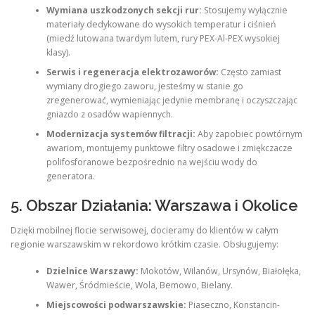
Wymiana uszkodzonych sekcji rur:
Stosujemy wyłącznie
materiały dedykowane do wysokich temperatur i ciśnień
(miedź lutowana twardym lutem, rury PEX-Al-PEX wysokiej
klasy).
Serwis i regeneracja elektrozaworów:
Często zamiast
wymiany drogiego zaworu, jesteśmy w stanie go
zregenerować, wymieniając jedynie membranę i oczyszczając
gniazdo z osadów wapiennych.
Modernizacja systemów filtracji:
Aby zapobiec powtórnym
awariom, montujemy punktowe filtry osadowe i zmiękczacze
polifosforanowe bezpośrednio na wejściu wody do
generatora.
5. Obszar Działania: Warszawa i Okolice
Dzięki mobilnej flocie serwisowej, docieramy do klientów w całym
regionie warszawskim w rekordowo krótkim czasie. Obsługujemy:
Dzielnice Warszawy:
Mokotów, Wilanów, Ursynów, Białołęka,
Wawer, Śródmieście, Wola, Bemowo, Bielany.
Miejscowości podwarszawskie:
Piaseczno, Konstancin-