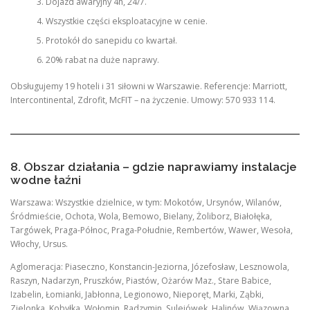
Dojazd awaryjny 4h, 24/7.
Wszystkie części eksploatacyjne w cenie.
Protokół do sanepidu co kwartał.
20% rabat na duże naprawy.
Obsługujemy 19 hoteli i 31 siłowni w Warszawie. Referencje: Marriott,
Intercontinental, Zdrofit, McFIT – na życzenie. Umowy: 570 933 114.
8. Obszar działania – gdzie naprawiamy instalacje
wodne łaźni
Warszawa: Wszystkie dzielnice, w tym: Mokotów, Ursynów, Wilanów,
Śródmieście, Ochota, Wola, Bemowo, Bielany, Żoliborz, Białołęka,
Targówek, Praga-Północ, Praga-Południe, Rembertów, Wawer, Wesoła,
Włochy, Ursus.
Aglomeracja: Piaseczno, Konstancin-Jeziorna, Józefosław, Lesznowola,
Raszyn, Nadarzyn, Pruszków, Piastów, Ożarów Maz., Stare Babice,
Izabelin, Łomianki, Jabłonna, Legionowo, Nieporęt, Marki, Ząbki,
Zielonka, Kobyłka, Wołomin, Radzymin, Sulejówek, Halinów, Wiązowna,