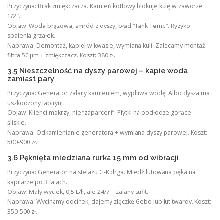
Przyczyna: Brak zmiękczacza. Kamień kotłowy blokuje kulę w zaworze
1/2″.
Objaw: Woda brązowa, smród z dyszy, błąd “Tank Temp”. Ryzyko
spalenia grzałek.
Naprawa: Demontaż, kąpiel w kwasie, wymiana kuli. Zalecamy montaż
filtra 50 μm + zmiękczacz. Koszt: 380 zł.
3.5 Nieszczelność na dyszy parowej – kapie woda
zamiast pary
Przyczyna: Generator zalany kamieniem, wypluwa wodę. Albo dysza ma
uszkodzony labirynt.
Objaw: Klienci mokrzy, nie “zaparceni”. Płytki na podłodze gorące i
śliskie.
Naprawa: Odkamienianie generatora + wymiana dyszy parowej. Koszt:
500-900 zł.
3.6 Pęknięta miedziana rurka 15 mm od wibracji
Przyczyna: Generator na stelażu G-K drga. Miedź lutowana pęka na
kapilarze po 3 latach.
Objaw: Mały wyciek, 0,5 L/h, ale 24/7 = zalany sufit.
Naprawa: Wycinamy odcinek, dajemy złączkę Gebo lub lut twardy. Koszt:
350-500 zł.