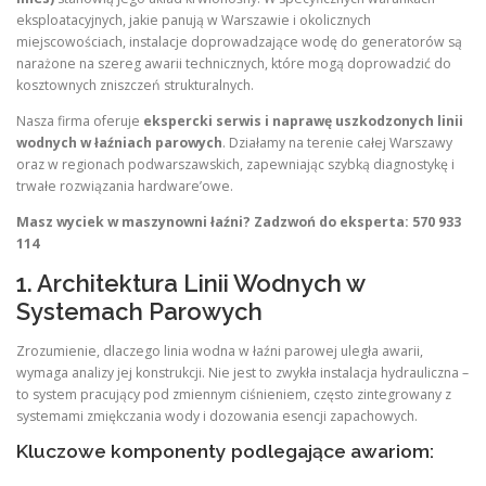
eksploatacyjnych, jakie panują w Warszawie i okolicznych
miejscowościach, instalacje doprowadzające wodę do generatorów są
narażone na szereg awarii technicznych, które mogą doprowadzić do
kosztownych zniszczeń strukturalnych.
Nasza firma oferuje
ekspercki serwis i naprawę uszkodzonych linii
wodnych w łaźniach parowych
. Działamy na terenie całej Warszawy
oraz w regionach podwarszawskich, zapewniając szybką diagnostykę i
trwałe rozwiązania hardware’owe.
Masz wyciek w maszynowni łaźni? Zadzwoń do eksperta: 570 933
114
1. Architektura Linii Wodnych w
Systemach Parowych
Zrozumienie, dlaczego linia wodna w łaźni parowej uległa awarii,
wymaga analizy jej konstrukcji. Nie jest to zwykła instalacja hydrauliczna –
to system pracujący pod zmiennym ciśnieniem, często zintegrowany z
systemami zmiękczania wody i dozowania esencji zapachowych.
Kluczowe komponenty podlegające awariom: