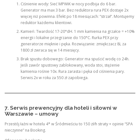
Ciśnienie wody: Sieć MPWiK w nocy podbija do 6 bar.
Generator ma max 3 bar. Bez reduktora rura PEX dostaje 2x
więcej niż powinna. Efekt po 18 miesiącach: “strzał”. Montujemy
reduktor każdemu klientowi.
Kamień: Twardość 17-20°dH. 1 mm kamienia na grzałce = +10%
energii i lokalne przegrzanie do 150°C. Rurka PEX przy
generatorze mięknie i pęka. Rozwiązanie: zmiękczacz 8L za
1800 zł zwraca się w 14 miesięcy.
Brak spustu dobowego: Generator ma spuścić wodę co 24h.
Jeśli zawór spustowy zablokowany, woda stoi, stężenie
kamienia rośnie 10x. Rura zarasta i pęka od ciśnienia pary.
Serwis 2x w roku za 550 zł zapobiega.
7. Serwis prewencyjny dla hoteli i siłowni w
Warszawie – umowy
Przestój łaźni w hotelu 4* w Śródmieściu to 150 zł/h straty + opinie “SPA
nieczynne” na Booking.