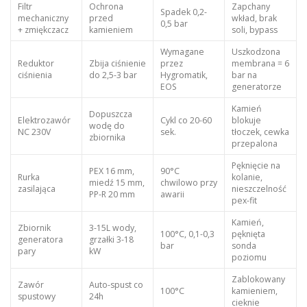
Filtr
Ochrona
Zapchany
Spadek 0,2-
mechaniczny
przed
wkład, brak
0,5 bar
+ zmiękczacz
kamieniem
soli, bypass
Wymagane
Uszkodzona
Reduktor
Zbija ciśnienie
przez
membrana = 6
ciśnienia
do 2,5-3 bar
Hygromatik,
bar na
EOS
generatorze
Kamień
Dopuszcza
Elektrozawór
Cykl co 20-60
blokuje
wodę do
NC 230V
sek.
tłoczek, cewka
zbiornika
przepalona
Pęknięcie na
PEX 16 mm,
90°C
Rurka
kolanie,
miedź 15 mm,
chwilowo przy
zasilająca
nieszczelność
PP-R 20 mm
awarii
pex-fit
Kamień,
Zbiornik
3-15L wody,
100°C, 0,1-0,3
pęknięta
generatora
grzałki 3-18
bar
sonda
pary
kW
poziomu
Zablokowany
Zawór
Auto-spust co
100°C
kamieniem,
spustowy
24h
cieknie