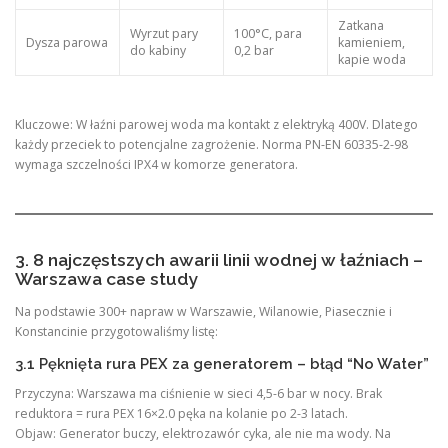
Zatkana
Wyrzut pary
100°C, para
Dysza parowa
kamieniem,
do kabiny
0,2 bar
kapie woda
Kluczowe: W łaźni parowej woda ma kontakt z elektryką 400V. Dlatego
każdy przeciek to potencjalne zagrożenie. Norma PN-EN 60335-2-98
wymaga szczelności IPX4 w komorze generatora.
3. 8 najczęstszych awarii linii wodnej w łaźniach –
Warszawa case study
Na podstawie 300+ napraw w Warszawie, Wilanowie, Piasecznie i
Konstancinie przygotowaliśmy listę:
3.1 Pęknięta rura PEX za generatorem – błąd “No Water”
Przyczyna: Warszawa ma ciśnienie w sieci 4,5-6 bar w nocy. Brak
reduktora = rura PEX 16×2.0 pęka na kolanie po 2-3 latach.
Objaw: Generator buczy, elektrozawór cyka, ale nie ma wody. Na