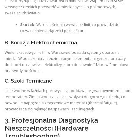
charakteryzuje się dużą zawartością minerałów. Wapień osadza się
wewnątrz cienkich przewodów miedzianych lub polimerowych,
zwężając ich światło.
Skutek:
Wzrost ciśnienia wewnątrz linii, co prowadzi do
rozszczelnienia złączek i pęknięć rur.
B. Korozja Elektrochemiczna
Wiele luksusowych łaźni w Warszawie posiada systemy oparte na
miedzi. W połączeniu z nieuziemionymi elementami generatora pary
dochodzi do zjawiska elektrolizy, która dosłownie “dziurawi” metalowe
przewody od środka.
C. Szoki Termiczne
Linie wodne w łaźniach parowych są poddawane gwałtownym zmianom
temperatury. Zimna woda zasilająca wpływa do gorącego układu, co
powoduje naprężenia zmęczeniowe materiału (thermal fatigue),
prowadzące do pęknięć na spawach i zaciśnięciach.
3. Profesjonalna Diagnostyka
Nieszczelności (Hardware
Troubleshooting)