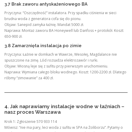
3.7 Brak zaworu antyskażeniowego BA
Przyczyna: “Oszczędność” instalatora. Przy spadku ciśnienia w sieci
brudna woda z generatora cofa się do pionu.
Objaw: Sanepid zamyka łaźnię. Mandat 5000 zł.
Naprawa: Montaż zaworu BA Honeywell lub Danfoss + protokół. Koszt:
650-900 zł.
3.8 Zamarznięta instalacja po zimie
Przyczyna: Łaźnie w domkach w Wawrze, Wesołej, Magdalance nie
spuszczone na zimę. Lód rozsadza elektrozawór i rurki.
Objaw: Wiosną leje się z sufitu przy pierwszym uruchomieniu.
Naprawa: Wymiana całego bloku wodnego. Koszt: 1200-2200 zł. Dlatego
róbmy “zimowanie” za 400 zł.
4. Jak naprawiamy instalacje wodne w łaźniach –
nasz proces Warszawa
Krok 1: Zgłoszenie 570 933 114
Mówisz: “nie ma pary, leci woda z sufitu w SPA na Żoliborzu”. Pytamy o