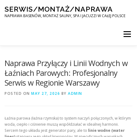
Skip
SERWIS/MONTAŻ/NAPRAWA
to
content
NAPRAWA BASENÓW, MONTAŻ SAUNY, SPA I JACUZZI W CAŁEJ POLSCE
Menu
SPA SERWIS
Naprawa Przyłączy i Linii Wodnych w
Łaźniach Parowych: Profesjonalny
Serwis w Regionie Warszawy
MONTAŻ SAUNY, SPA, JACUZI W CAŁEJ POLSCE
POSTED ON
MAY 27, 2026
BY
ADMIN
KONTAKT
Łaźnia parowa (łaźnia rzymska) to system naczyń połączonych, w którym
woda, ciepło i ciśnienie muszą współdziałać w idealnej harmonii.
Sercem tego układu jest generator pary, ale to
linie wodne (water
lines)
stanowią jego układ krwionośny. W specyficznych warunkach