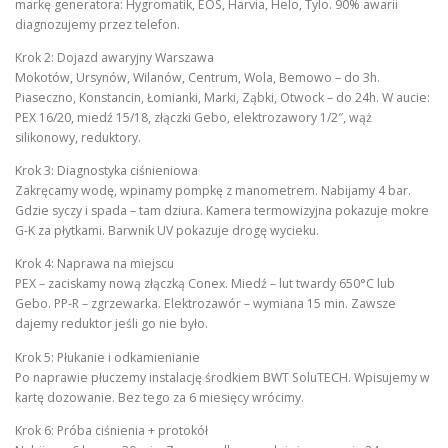
markę generatora: Hygromatik, EOS, Harvia, Helo, Tylo. 90% awarii
diagnozujemy przez telefon.
Krok 2: Dojazd awaryjny Warszawa
Mokotów, Ursynów, Wilanów, Centrum, Wola, Bemowo – do 3h.
Piaseczno, Konstancin, Łomianki, Marki, Ząbki, Otwock – do 24h. W aucie:
PEX 16/20, miedź 15/18, złączki Gebo, elektrozawory 1/2″, wąż
silikonowy, reduktory.
Krok 3: Diagnostyka ciśnieniowa
Zakręcamy wodę, wpinamy pompkę z manometrem. Nabijamy 4 bar.
Gdzie syczy i spada – tam dziura. Kamera termowizyjna pokazuje mokre
G-K za płytkami. Barwnik UV pokazuje drogę wycieku.
Krok 4: Naprawa na miejscu
PEX – zaciskamy nową złączką Conex. Miedź – lut twardy 650°C lub
Gebo. PP-R – zgrzewarka. Elektrozawór – wymiana 15 min. Zawsze
dajemy reduktor jeśli go nie było.
Krok 5: Płukanie i odkamienianie
Po naprawie płuczemy instalację środkiem BWT SoluTECH. Wpisujemy w
kartę dozowanie. Bez tego za 6 miesięcy wrócimy.
Krok 6: Próba ciśnienia + protokół