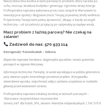
Nieszczelna linia wodna w łaźni parowej to problem, który narasta po
cichu, niszcząc strukturę budynku i generując ogromne straty energii.
Profesjonalna naprawa wykonana przez nasz zespół w Warszawie to
inwestycja w spokój i długowieczność Twojej prywatnej strefy wellness.
Przywrócimy Twojej łaźni pełną sprawność, dbając o każdy szczegół
techniczny – od szczelności przyłączy po optymalny przepływ wody.
Masz problem z łaźnią parową? Nie czekaj na
zalanie!
Zadzwoń do nas: 570 933 114
Dostępność: Poniedziałek – Sobota
Ekspercka naprawa hardware, diagnostyka wycieków i serwis systemów
parowych w regionie Warszawy.
Informacja techniczna: Pamiętaj, że woda wyciekająca w pobliżu generatora
pary stwarza ryzyko śmiertelnego porażenia prądem. W przypadku
stwierdzenia wycieku, natychmiast odłącz zasilanie urządzenia w rozdzielni
głównej przed wezwaniem serwisu.
Profesjonalna naprawa instalacji wodnej w łaźniach parowych –
Warszawa i województwo mazowieckie
Serwis 24/7 dla hoteli, SPA, siłowni i klientów indywidualnych | Tel: 570 9