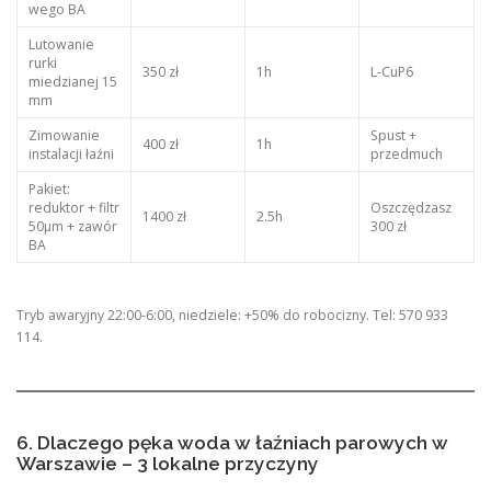
wego BA
Lutowanie
rurki
350 zł
1h
L-CuP6
miedzianej 15
mm
Zimowanie
Spust +
400 zł
1h
instalacji łaźni
przedmuch
Pakiet:
reduktor + filtr
Oszczędzasz
1400 zł
2.5h
50μm + zawór
300 zł
BA
Tryb awaryjny 22:00-6:00, niedziele: +50% do robocizny. Tel: 570 933
114.
6. Dlaczego pęka woda w łaźniach parowych w
Warszawie – 3 lokalne przyczyny