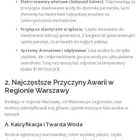
Elektrozawory wlotowe (Solenoid Valves):
Odpowiadają za
precyzyjne dawkowanie wody do zbiornika parownika. Są to
elementy hardware’owe najbardziej wrażliwe na
zanieczyszczenia mechaniczne.
Przyłącza elastyczne w oplocie:
Często stosowane do
niwelowania wibracji generatora. Z biegiem lat guma wewnątrz
oplotu parcieje, co prowadzi do nagłych pęknięć.
Systemy drenażowe i odpływowe:
Linia wodna to nie tylko
zasilanie, ale i odprowadzanie gorącej wody po cyklu płukania
(autodrain). Tutaj rury muszą być odporne na temperatury
bliskie $100^{\circ}C$.
2. Najczęstsze Przyczyny Awarii w
Regionie Warszawy
Działając w regionie Warszawy, od Wilanowa po Legionowo, nasi
technicy zidentyfikowali trzy główne czynniki niszczące linie wodne w
łaźniach:
A. Kalcyfikacja i Twarda Woda
Woda w aglomeracji warszawskiej, mimo wysokiej jakości, często