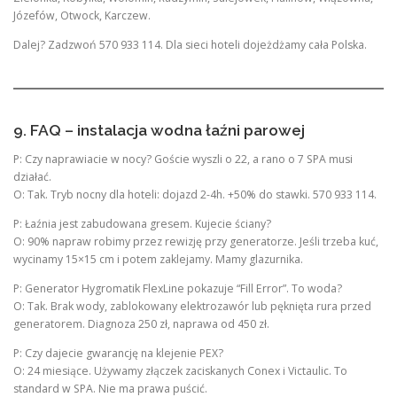
Józefów, Otwock, Karczew.
Dalej? Zadzwoń 570 933 114. Dla sieci hoteli dojeżdżamy cała Polska.
9. FAQ – instalacja wodna łaźni parowej
P: Czy naprawiacie w nocy? Goście wyszli o 22, a rano o 7 SPA musi
działać.
O: Tak. Tryb nocny dla hoteli: dojazd 2-4h. +50% do stawki. 570 933 114.
P: Łaźnia jest zabudowana gresem. Kujecie ściany?
O: 90% napraw robimy przez rewizję przy generatorze. Jeśli trzeba kuć,
wycinamy 15×15 cm i potem zaklejamy. Mamy glazurnika.
P: Generator Hygromatik FlexLine pokazuje “Fill Error”. To woda?
O: Tak. Brak wody, zablokowany elektrozawór lub pęknięta rura przed
generatorem. Diagnoza 250 zł, naprawa od 450 zł.
P: Czy dajecie gwarancję na klejenie PEX?
O: 24 miesiące. Używamy złączek zaciskanych Conex i Victaulic. To
standard w SPA. Nie ma prawa puścić.