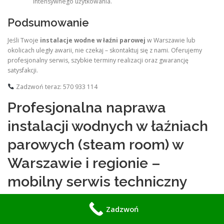
intensywnego użytkowania.
Podsumowanie
Jeśli Twoje
instalacje wodne w łaźni parowej
w Warszawie lub
okolicach uległy awarii, nie czekaj – skontaktuj się z nami. Oferujemy
profesjonalny serwis, szybkie terminy realizacji oraz gwarancję
satysfakcji.
Zadzwoń teraz: 570 933 114
Profesjonalna naprawa
instalacji wodnych w łaźniach
parowych (steam room) w
Warszawie i regionie –
mobilny serwis techniczny
Instalacja wodna w łaźni parowej (steam room) to jeden z najbardziej
Zadzwoń
obciążonych i jednocześnie najbardziej wrażliwych systemów całej
infrastruktury SPA. Odpowiada za doprowadzanie wody do generatora