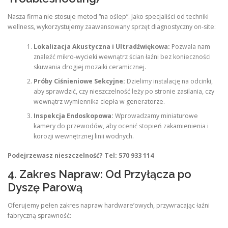
Nasza firma nie stosuje metod “na oślep”. Jako specjaliści od techniki
wellness, wykorzystujemy zaawansowany sprzęt diagnostyczny on-site:
Lokalizacja Akustyczna i Ultradźwiękowa:
Pozwala nam
znaleźć mikro-wycieki wewnątrz ścian łaźni bez konieczności
skuwania drogiej mozaiki ceramicznej.
Próby Ciśnieniowe Sekcyjne:
Dzielimy instalację na odcinki,
aby sprawdzić, czy nieszczelność leży po stronie zasilania, czy
wewnątrz wymiennika ciepła w generatorze.
Inspekcja Endoskopowa:
Wprowadzamy miniaturowe
kamery do przewodów, aby ocenić stopień zakamienienia i
korozji wewnętrznej linii wodnych.
Podejrzewasz nieszczelność? Tel: 570 933 114
4. Zakres Napraw: Od Przyłącza po
Dyszę Parową
Oferujemy pełen zakres napraw hardware’owych, przywracając łaźni
fabryczną sprawność: