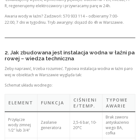
R, regenerujemy elektrozawory i przywracamy parę w 24h.
Awaria wody w łaźni? Zadzwoń: 570 933 114 – odbieramy 7:00-
22:00, 7 dni w tygodniu. Tryb awaryjny: dojazd do 4h w Warszawie.
2. Jak zbudowana jest instalacja wodna w łaźni pa
rowej – wiedza techniczna
Żeby naprawić, trzeba rozumieć. Typowa instalacja wodna w łaźni paro
wej w obiektach w Warszawie wygląda tak:
Schemat układu wodnego:
CIŚNIENI
TYPOWE
ELEMENT
FUNKCJA
E/TEMP.
AWARIE
Brak zaworu
Przyłącze
Zasilanie
2,5-6 bar, 10-
antyskażenio
wody zimnej
generatora
20°C
wego BA,
1/2″ lub 3/4″
cofka