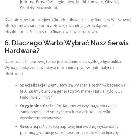
Jeziorna, Pruszków, Legionowo, Marki, Łomianki, Otwock,
Grodzisk Mazowiecki.
Dla obiektów komercyjnych (hotele, siłownie, kluby fitness w Warszawie)
oferujemy wsparcie priorytetowe, rozumiejąc, że wyłączona z
eksploatacji łaźnia to strata finansowa i wizerunkowa.
6. Dlaczego Warto Wybrać Nasz Serwis
Hardware?
Naprawa łaźni parowej to nie jest zadanie dla zwykłego hydraulika.
Wymaga połączenia wiedzy o mechanice płynów, automatyce i
elektronice.
Specjalizacja:
Zajmujemy się wyłącznie techniką basenową i
SPA. Znamy budowę generatorów marek Harvia, Tylo, EOS,
Helo i wielu innych.
Oryginalne Części:
Posiadamy własny magazyn części
zamiennych – od specyficznych złączek po uszczelki
wysokotemperaturowe.
Gwarancja:
Na każdą naprawę linii wodnej wystawiamy
pisemną gwarancję szczelności oraz protokół techniczny.