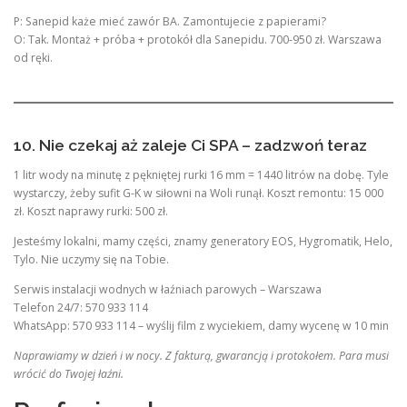
P: Sanepid każe mieć zawór BA. Zamontujecie z papierami?
O: Tak. Montaż + próba + protokół dla Sanepidu. 700-950 zł. Warszawa
od ręki.
10. Nie czekaj aż zaleje Ci SPA – zadzwoń teraz
1 litr wody na minutę z pękniętej rurki 16 mm = 1440 litrów na dobę. Tyle
wystarczy, żeby sufit G-K w siłowni na Woli runął. Koszt remontu: 15 000
zł. Koszt naprawy rurki: 500 zł.
Jesteśmy lokalni, mamy części, znamy generatory EOS, Hygromatik, Helo,
Tylo. Nie uczymy się na Tobie.
Serwis instalacji wodnych w łaźniach parowych – Warszawa
Telefon 24/7: 570 933 114
WhatsApp: 570 933 114 – wyślij film z wyciekiem, damy wycenę w 10 min
Naprawiamy w dzień i w nocy. Z fakturą, gwarancją i protokołem. Para musi
wrócić do Twojej łaźni.