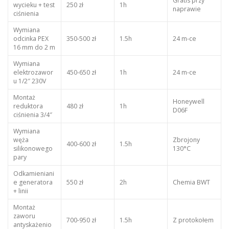
Gratis przy
wycieku + test
250 zł
1h
naprawie
ciśnienia
Wymiana
odcinka PEX
350-500 zł
1.5h
24 m-ce
16 mm do 2 m
Wymiana
elektrozawor
450-650 zł
1h
24 m-ce
u 1/2″ 230V
Montaż
Honeywell
reduktora
480 zł
1h
D06F
ciśnienia 3/4″
Wymiana
węża
Zbrojony
400-600 zł
1.5h
silikonowego
130°C
pary
Odkamieniani
e generatora
550 zł
2h
Chemia BWT
+ linii
Montaż
zaworu
700-950 zł
1.5h
Z protokołem
antyskażenio