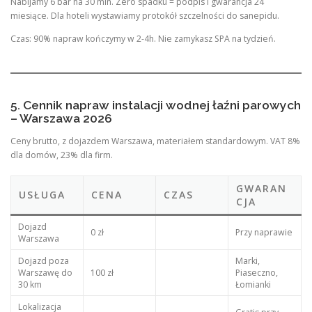
Nabijamy 6 bar na 30 min. Zero spadku = podpis i gwarancja 24
miesiące. Dla hoteli wystawiamy protokół szczelności do sanepidu.
Czas: 90% napraw kończymy w 2-4h. Nie zamykasz SPA na tydzień.
5. Cennik napraw instalacji wodnej łaźni parowych
– Warszawa 2026
Ceny brutto, z dojazdem Warszawa, materiałem standardowym. VAT 8%
dla domów, 23% dla firm.
GWARAN
USŁUGA
CENA
CZAS
CJA
Dojazd
0 zł
Przy naprawie
Warszawa
Dojazd poza
Marki,
Warszawę do
100 zł
Piaseczno,
30 km
Łomianki
Lokalizacja