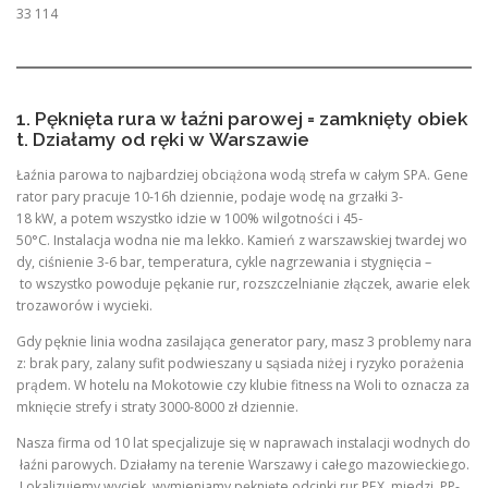
33 114
1. Pęknięta rura w łaźni parowej = zamknięty obiek
t. Działamy od ręki w Warszawie
Łaźnia parowa to najbardziej obciążona wodą strefa w całym SPA. Gene
rator pary pracuje 10-16h dziennie, podaje wodę na grzałki 3-
18 kW, a potem wszystko idzie w 100% wilgotności i 45-
50°C. Instalacja wodna nie ma lekko. Kamień z warszawskiej twardej wo
dy, ciśnienie 3-6 bar, temperatura, cykle nagrzewania i stygnięcia –
to wszystko powoduje pękanie rur, rozszczelnianie złączek, awarie elek
trozaworów i wycieki.
Gdy pęknie linia wodna zasilająca generator pary, masz 3 problemy nara
z: brak pary, zalany sufit podwieszany u sąsiada niżej i ryzyko porażenia
prądem. W hotelu na Mokotowie czy klubie fitness na Woli to oznacza za
mknięcie strefy i straty 3000-8000 zł dziennie.
Nasza firma od 10 lat specjalizuje się w naprawach instalacji wodnych do
łaźni parowych. Działamy na terenie Warszawy i całego mazowieckiego.
Lokalizujemy wyciek, wymieniamy pęknięte odcinki rur PEX, miedzi, PP-