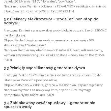
panelu EOS/Harvia: “E10”, “No Water”, “Low Water”.
Nasza naprawa: Wymiana odcinka na PEX/AL/PEX + redukcja ciśnienia do
3 bar. Czas: 2h. Koszt: 450-700 zł. Tel: 570 933 114.
3.2 Cieknący elektrozawór – woda leci non-stop do
odpływu
Przyczyna: Kamień z warszawskiej wody blokuje tłoczek. Zawór 230V NC
nie domyka się.
Objaw: Słychać ciągły szum wody w generatorze, rachunki +400
zł/miesiąc, błąd “Water Level”.
Naprawa: Rozbieramy elektrozawór Danfoss/Bürkert, odkamieniamy,
wymieniamy membranę. Jeśli cewka spalona – nowy zawór. Koszt: 350-
550 zł.
3.3 Pęknięty wąż silikonowy generator-dysza
Przyczyna: Silikon 18×25 mm parcieje od temperatury i chloru. Po 4-5
latach pęka. Para idzie pod posadzkę.
Objaw: Mało pary w kabinie, gorąco w maszynowni, zapach stęchlizny.
Naprawa: Wymiana na nowy wąż zbrojony do 130°C. Wymaga
demontażu dyszy. Koszt: 400-650 zł.
3.4 Zablokowany zawór spustowy – generator nie
spuszcza wody