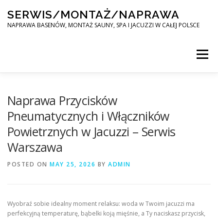
Skip
SERWIS/MONTAŻ/NAPRAWA
to
content
NAPRAWA BASENÓW, MONTAŻ SAUNY, SPA I JACUZZI W CAŁEJ POLSCE
Menu
SPA SERWIS
Naprawa Przycisków
Pneumatycznych i Włączników
Powietrznych w Jacuzzi – Serwis
MONTAŻ SAUNY, SPA, JACUZI W CAŁEJ POLSCE
Warszawa
POSTED ON
KONTAKT
MAY 25, 2026
BY
ADMIN
Wyobraź sobie idealny moment relaksu: woda w Twoim jacuzzi ma
perfekcyjną temperaturę, bąbelki koją mięśnie, a Ty naciskasz przycisk,