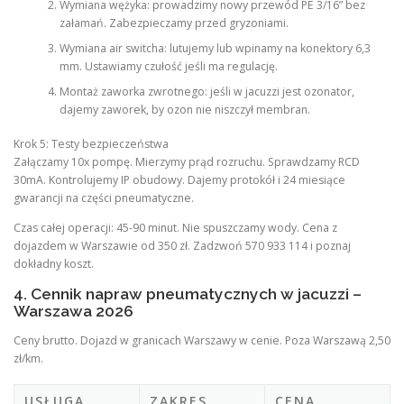
Wymiana wężyka: prowadzimy nowy przewód PE 3/16” bez
załamań. Zabezpieczamy przed gryzoniami.
Wymiana air switcha: lutujemy lub wpinamy na konektory 6,3
mm. Ustawiamy czułość jeśli ma regulację.
Montaż zaworka zwrotnego: jeśli w jacuzzi jest ozonator,
dajemy zaworek, by ozon nie niszczył membran.
Krok 5: Testy bezpieczeństwa
Załączamy 10x pompę. Mierzymy prąd rozruchu. Sprawdzamy RCD
30mA. Kontrolujemy IP obudowy. Dajemy protokół i 24 miesiące
gwarancji na części pneumatyczne.
Czas całej operacji: 45-90 minut. Nie spuszczamy wody. Cena z
dojazdem w Warszawie od 350 zł. Zadzwoń 570 933 114 i poznaj
dokładny koszt.
4. Cennik napraw pneumatycznych w jacuzzi –
Warszawa 2026
Ceny brutto. Dojazd w granicach Warszawy w cenie. Poza Warszawą 2,50
zł/km.
USŁUGA
ZAKRES
CENA