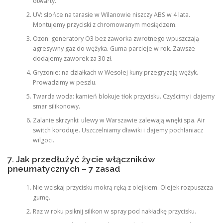
otwarty.
UV: słońce na tarasie w Wilanowie niszczy ABS w 4 lata.
Montujemy przyciski z chromowanym mosiądzem.
Ozon: generatory O3 bez zaworka zwrotnego wpuszczają
agresywny gaz do wężyka. Guma parcieje w rok. Zawsze
dodajemy zaworek za 30 zł.
Gryzonie: na działkach w Wesołej kuny przegryzają wężyk.
Prowadzimy w peszlu.
Twarda woda: kamień blokuje tłok przycisku. Czyścimy i dajemy
smar silikonowy.
Zalanie skrzynki: ulewy w Warszawie zalewają wnęki spa. Air
switch koroduje. Uszczelniamy dławiki i dajemy pochłaniacz
wilgoci.
7. Jak przedłużyć życie włączników
pneumatycznych – 7 zasad
Nie wciskaj przycisku mokrą ręką z olejkiem. Olejek rozpuszcza
gumę.
Raz w roku psiknij silikon w spray pod nakładkę przycisku.