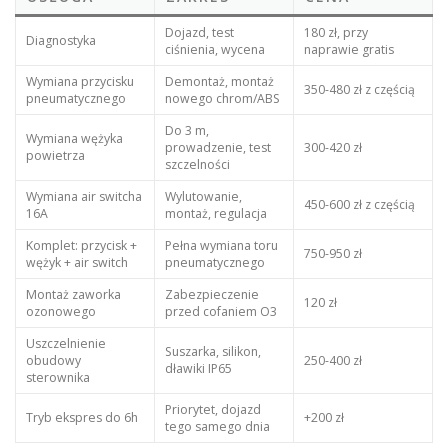
Dojazd, test
180 zł, przy
Diagnostyka
ciśnienia, wycena
naprawie gratis
Wymiana przycisku
Demontaż, montaż
350-480 zł z częścią
pneumatycznego
nowego chrom/ABS
Do 3 m,
Wymiana wężyka
prowadzenie, test
300-420 zł
powietrza
szczelności
Wymiana air switcha
Wylutowanie,
450-600 zł z częścią
16A
montaż, regulacja
Komplet: przycisk +
Pełna wymiana toru
750-950 zł
wężyk + air switch
pneumatycznego
Montaż zaworka
Zabezpieczenie
120 zł
ozonowego
przed cofaniem O3
Uszczelnienie
Suszarka, silikon,
obudowy
250-400 zł
dławiki IP65
sterownika
Priorytet, dojazd
Tryb ekspres do 6h
+200 zł
tego samego dnia