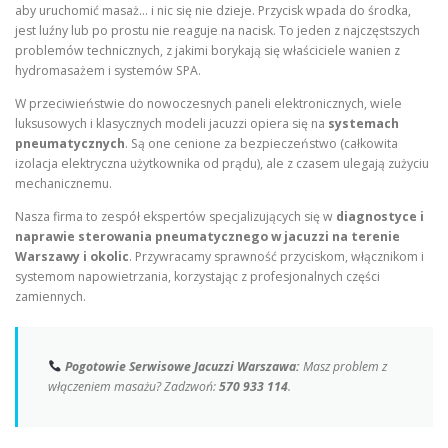
aby uruchomić masaż… i nic się nie dzieje. Przycisk wpada do środka,
jest luźny lub po prostu nie reaguje na nacisk. To jeden z najczęstszych
problemów technicznych, z jakimi borykają się właściciele wanien z
hydromasażem i systemów SPA.
W przeciwieństwie do nowoczesnych paneli elektronicznych, wiele
luksusowych i klasycznych modeli jacuzzi opiera się na
systemach
pneumatycznych
. Są one cenione za bezpieczeństwo (całkowita
izolacja elektryczna użytkownika od prądu), ale z czasem ulegają zużyciu
mechanicznemu.
Nasza firma to zespół ekspertów specjalizujących się w
diagnostyce i
naprawie sterowania pneumatycznego w jacuzzi na terenie
Warszawy i okolic
. Przywracamy sprawność przyciskom, włącznikom i
systemom napowietrzania, korzystając z profesjonalnych części
zamiennych.
Pogotowie Serwisowe Jacuzzi Warszawa:
Masz problem z
włączeniem masażu? Zadzwoń:
570 933 114
.