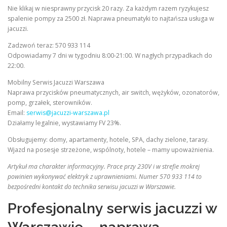
Nie klikaj w niesprawny przycisk 20 razy. Za każdym razem ryzykujesz
spalenie pompy za 2500 zł. Naprawa pneumatyki to najtańsza usługa w
jacuzzi.
Zadzwoń teraz: 570 933 114
Odpowiadamy 7 dni w tygodniu 8:00-21:00. W nagłych przypadkach do
22:00.
Mobilny Serwis Jacuzzi Warszawa
Naprawa przycisków pneumatycznych, air switch, wężyków, ozonatorów,
pomp, grzałek, sterowników.
Email:
serwis@jacuzzi-warszawa.pl
Działamy legalnie, wystawiamy FV 23%.
Obsługujemy: domy, apartamenty, hotele, SPA, dachy zielone, tarasy.
Wjazd na posesje strzeżone, wspólnoty, hotele – mamy upoważnienia.
Artykuł ma charakter informacyjny. Prace przy 230V i w strefie mokrej
powinien wykonywać elektryk z uprawnieniami. Numer 570 933 114 to
bezpośredni kontakt do technika serwisu jacuzzi w Warszawie.
Profesjonalny serwis jacuzzi w
Warszawie – naprawa