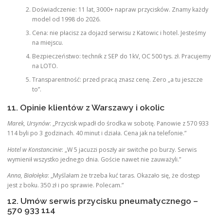
Doświadczenie: 11 lat, 3000+ napraw przycisków. Znamy każdy
model od 1998 do 2026.
Cena: nie płacisz za dojazd serwisu z Katowic i hotel. Jesteśmy
na miejscu.
Bezpieczeństwo: technik z SEP do 1kV, OC 500 tys. zł. Pracujemy
na LOTO.
Transparentność: przed pracą znasz cenę. Zero „a tu jeszcze
to”.
11. Opinie klientów z Warszawy i okolic
Marek, Ursynów
: „Przycisk wpadł do środka w sobotę. Panowie z 570 933
114 byli po 3 godzinach. 40 minut i działa. Cena jak na telefonie.”
Hotel w Konstancinie
: „W 5 jacuzzi poszły air switche po burzy. Serwis
wymienił wszystko jednego dnia. Goście nawet nie zauważyli.”
Anna, Białołęka
: „Myślałam że trzeba kuć taras. Okazało się, że dostęp
jest z boku. 350 zł i po sprawie. Polecam.”
12. Umów serwis przycisku pneumatycznego –
570 933 114