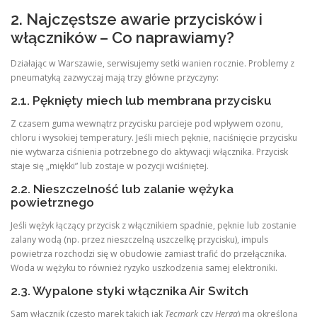
2. Najczęstsze awarie przycisków i
włączników – Co naprawiamy?
Działając w Warszawie, serwisujemy setki wanien rocznie. Problemy z
pneumatyką zazwyczaj mają trzy główne przyczyny:
2.1. Pęknięty miech lub membrana przycisku
Z czasem guma wewnątrz przycisku parcieje pod wpływem ozonu,
chloru i wysokiej temperatury. Jeśli miech pęknie, naciśnięcie przycisku
nie wytwarza ciśnienia potrzebnego do aktywacji włącznika. Przycisk
staje się „miękki” lub zostaje w pozycji wciśniętej.
2.2. Nieszczelność lub zalanie wężyka
powietrznego
Jeśli wężyk łączący przycisk z włącznikiem spadnie, pęknie lub zostanie
zalany wodą (np. przez nieszczelną uszczelkę przycisku), impuls
powietrza rozchodzi się w obudowie zamiast trafić do przełącznika.
Woda w wężyku to również ryzyko uszkodzenia samej elektroniki.
2.3. Wypalone styki włącznika Air Switch
Sam włącznik (często marek takich jak
Tecmark
czy
Herga
) ma określoną