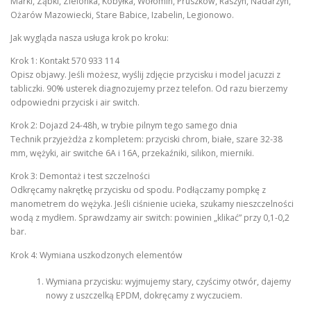
Marki, Ząbki, Zielonka, Kobyłka, Wołomin, Pruszków, Raszyn, Nadarzyn,
Ożarów Mazowiecki, Stare Babice, Izabelin, Legionowo.
Jak wygląda nasza usługa krok po kroku:
Krok 1: Kontakt 570 933 114
Opisz objawy. Jeśli możesz, wyślij zdjęcie przycisku i model jacuzzi z
tabliczki. 90% usterek diagnozujemy przez telefon. Od razu bierzemy
odpowiedni przycisk i air switch.
Krok 2: Dojazd 24-48h, w trybie pilnym tego samego dnia
Technik przyjeżdża z kompletem: przyciski chrom, białe, szare 32-38
mm, wężyki, air switche 6A i 16A, przekaźniki, silikon, mierniki.
Krok 3: Demontaż i test szczelności
Odkręcamy nakrętkę przycisku od spodu. Podłączamy pompkę z
manometrem do wężyka. Jeśli ciśnienie ucieka, szukamy nieszczelności
wodą z mydłem. Sprawdzamy air switch: powinien „klikać” przy 0,1-0,2
bar.
Krok 4: Wymiana uszkodzonych elementów
Wymiana przycisku: wyjmujemy stary, czyścimy otwór, dajemy
nowy z uszczelką EPDM, dokręcamy z wyczuciem.