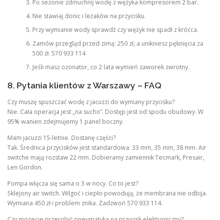
Po sezonie zdmuchnij wodę z wężyka kompresorem 2 bar.
Nie stawiaj donic i leżaków na przycisku.
Przy wymianie wody sprawdź czy wężyk nie spadł z króćca.
Zamów przegląd przed zimą: 250 zł, a unikniesz pęknięcia za
500 zł. 570 933 114
Jeśli masz ozonator, co 2 lata wymień zaworek zwrotny.
8. Pytania klientów z Warszawy – FAQ
Czy muszę spuszczać wodę z jacuzzi do wymiany przycisku?
Nie. Cała operacja jest „na sucho”. Dostęp jest od spodu obudowy. W
95% wanien zdejmujemy 1 panel boczny.
Mam jacuzzi 15-letnie. Dostanę części?
Tak. Średnica przycisków jest standardowa: 33 mm, 35 mm, 38 mm. Air
switche mają rozstaw 22 mm. Dobieramy zamiennik Tecmark, Presair,
Len Gordon.
Pompa włącza się sama o 3 w nocy. Co to jest?
Sklejony air switch. Wilgoć i ciepło powodują, że membrana nie odbija.
Wymiana 450 zł i problem znika. Zadzwoń 570 933 114.
Czy możecie przerobić pneumatyka na przycisk elektroniczny?