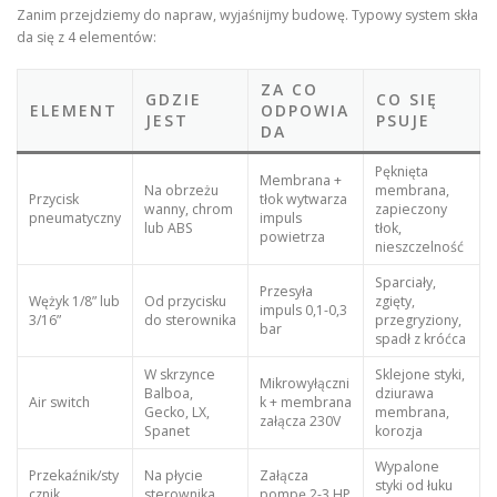
Zanim przejdziemy do napraw, wyjaśnijmy budowę. Typowy system skła
da się z 4 elementów:
ZA CO
GDZIE
CO SIĘ
ELEMENT
ODPOWIA
JEST
PSUJE
DA
Pęknięta
Membrana +
Na obrzeżu
membrana,
Przycisk
tłok wytwarza
wanny, chrom
zapieczony
pneumatyczny
impuls
lub ABS
tłok,
powietrza
nieszczelność
Sparciały,
Przesyła
Wężyk 1/8” lub
Od przycisku
zgięty,
impuls 0,1-0,3
3/16”
do sterownika
przegryziony,
bar
spadł z króćca
W skrzynce
Sklejone styki,
Mikrowyłączni
Balboa,
dziurawa
Air switch
k + membrana
Gecko, LX,
membrana,
załącza 230V
Spanet
korozja
Wypalone
Przekaźnik/sty
Na płycie
Załącza
styki od łuku
cznik
sterownika
pompę 2-3 HP