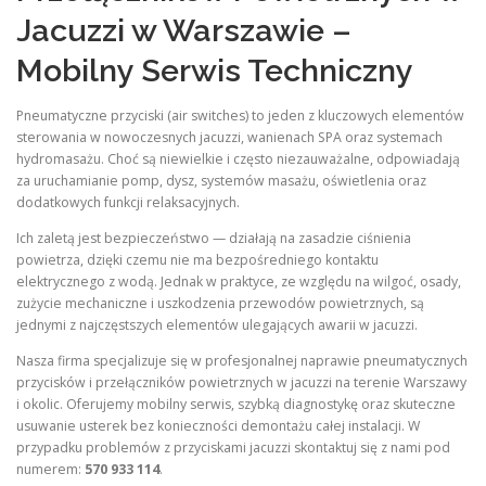
Jacuzzi w Warszawie –
Mobilny Serwis Techniczny
Pneumatyczne przyciski (air switches) to jeden z kluczowych elementów
sterowania w nowoczesnych jacuzzi, wanienach SPA oraz systemach
hydromasażu. Choć są niewielkie i często niezauważalne, odpowiadają
za uruchamianie pomp, dysz, systemów masażu, oświetlenia oraz
dodatkowych funkcji relaksacyjnych.
Ich zaletą jest bezpieczeństwo — działają na zasadzie ciśnienia
powietrza, dzięki czemu nie ma bezpośredniego kontaktu
elektrycznego z wodą. Jednak w praktyce, ze względu na wilgoć, osady,
zużycie mechaniczne i uszkodzenia przewodów powietrznych, są
jednymi z najczęstszych elementów ulegających awarii w jacuzzi.
Nasza firma specjalizuje się w profesjonalnej naprawie pneumatycznych
przycisków i przełączników powietrznych w jacuzzi na terenie Warszawy
i okolic. Oferujemy mobilny serwis, szybką diagnostykę oraz skuteczne
usuwanie usterek bez konieczności demontażu całej instalacji. W
przypadku problemów z przyciskami jacuzzi skontaktuj się z nami pod
numerem:
570 933 114
.