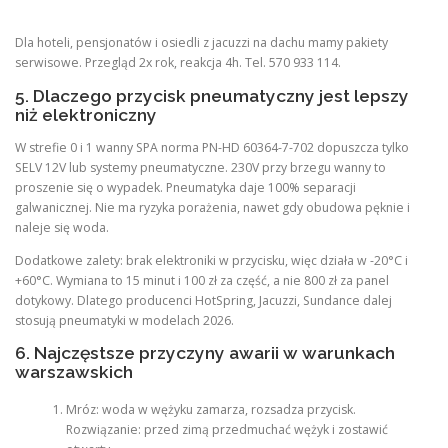
Dla hoteli, pensjonatów i osiedli z jacuzzi na dachu mamy pakiety
serwisowe. Przegląd 2x rok, reakcja 4h. Tel. 570 933 114.
5. Dlaczego przycisk pneumatyczny jest lepszy
niż elektroniczny
W strefie 0 i 1 wanny SPA norma PN-HD 60364-7-702 dopuszcza tylko
SELV 12V lub systemy pneumatyczne. 230V przy brzegu wanny to
proszenie się o wypadek. Pneumatyka daje 100% separacji
galwanicznej. Nie ma ryzyka porażenia, nawet gdy obudowa pęknie i
naleje się woda.
Dodatkowe zalety: brak elektroniki w przycisku, więc działa w -20°C i
+60°C. Wymiana to 15 minut i 100 zł za część, a nie 800 zł za panel
dotykowy. Dlatego producenci HotSpring, Jacuzzi, Sundance dalej
stosują pneumatyki w modelach 2026.
6. Najczęstsze przyczyny awarii w warunkach
warszawskich
Mróz: woda w wężyku zamarza, rozsadza przycisk.
Rozwiązanie: przed zimą przedmuchać wężyk i zostawić