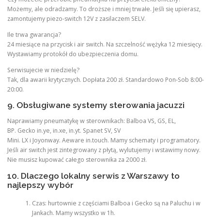
Możemy, ale odradzamy. To droższe i mniej trwałe. Jeśli się upierasz,
zamontujemy piezo-switch 12V z zasilaczem SELV.
Ile trwa gwarancja?
24 miesiące na przycisk i air switch. Na szczelność wężyka 12 miesięcy.
Wystawiamy protokół do ubezpieczenia domu.
Serwisujecie w niedzielę?
Tak, dla awarii krytycznych. Dopłata 200 zł. Standardowo Pon-Sob 8:00-
20:00.
9. Obsługiwane systemy sterowania jacuzzi
Naprawiamy pneumatykę w sterownikach: Balboa VS, GS, EL,
BP. Gecko in.ye, in.xe, in.yt. Spanet SV, SV
Mini. LX i Joyonway. Aeware in.touch. Mamy schematy i programatory.
Jeśli air switch jest zintegrowany z płytą, wylutujemy i wstawimy nowy.
Nie musisz kupować całego sterownika za 2000 zł.
10. Dlaczego lokalny serwis z Warszawy to
najlepszy wybór
Czas: hurtownie z częściami Balboa i Gecko są na Paluchu i w
Jankach. Mamy wszystko w 1h.