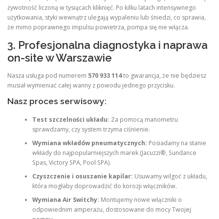
żywotność liczoną w tysiącach kliknięć. Po kilku latach intensywnego
użytkowania, styki wewnątrz ulegają wypaleniu lub śniedzi, co sprawia,
że mimo poprawnego impulsu powietrza, pompa się nie włącza.
3. Profesjonalna diagnostyka i naprawa
on-site w Warszawie
Nasza usługa pod numerem
570 933 114
to gwarancja, że nie będziesz
musiał wymieniać całej wanny z powodu jednego przycisku.
Nasz proces serwisowy:
Test szczelności układu:
Za pomocą manometru
sprawdzamy, czy system trzyma ciśnienie.
Wymiana wkładów pneumatycznych:
Posiadamy na stanie
wkłady do najpopularniejszych marek (Jacuzzi®, Sundance
Spas, Victory SPA, Pool SPA).
Czyszczenie i osuszanie kapilar:
Usuwamy wilgoć z układu,
która mogłaby doprowadzić do korozji włączników.
Wymiana Air Switchy:
Montujemy nowe włączniki o
odpowiednim amperażu, dostosowane do mocy Twojej