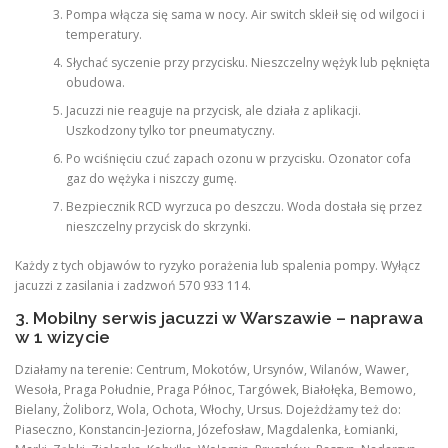
Pompa włącza się sama w nocy. Air switch skleił się od wilgoci i
temperatury.
Słychać syczenie przy przycisku. Nieszczelny wężyk lub pęknięta
obudowa.
Jacuzzi nie reaguje na przycisk, ale działa z aplikacji.
Uszkodzony tylko tor pneumatyczny.
Po wciśnięciu czuć zapach ozonu w przycisku. Ozonator cofa
gaz do wężyka i niszczy gumę.
Bezpiecznik RCD wyrzuca po deszczu. Woda dostała się przez
nieszczelny przycisk do skrzynki.
Każdy z tych objawów to ryzyko porażenia lub spalenia pompy. Wyłącz
jacuzzi z zasilania i zadzwoń 570 933 114.
3. Mobilny serwis jacuzzi w Warszawie – naprawa
w 1 wizycie
Działamy na terenie: Centrum, Mokotów, Ursynów, Wilanów, Wawer,
Wesoła, Praga Południe, Praga Północ, Targówek, Białołęka, Bemowo,
Bielany, Żoliborz, Wola, Ochota, Włochy, Ursus. Dojeżdżamy też do:
Piaseczno, Konstancin-Jeziorna, Józefosław, Magdalenka, Łomianki,