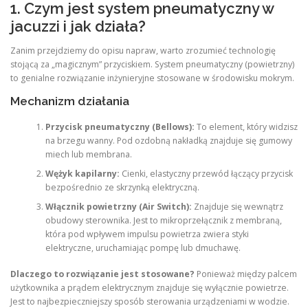
1. Czym jest system pneumatyczny w
jacuzzi i jak działa?
Zanim przejdziemy do opisu napraw, warto zrozumieć technologię
stojącą za „magicznym” przyciskiem. System pneumatyczny (powietrzny)
to genialne rozwiązanie inżynieryjne stosowane w środowisku mokrym.
Mechanizm działania
Przycisk pneumatyczny (Bellows):
To element, który widzisz
na brzegu wanny. Pod ozdobną nakładką znajduje się gumowy
miech lub membrana.
Wężyk kapilarny:
Cienki, elastyczny przewód łączący przycisk
bezpośrednio ze skrzynką elektryczną.
Włącznik powietrzny (Air Switch):
Znajduje się wewnątrz
obudowy sterownika. Jest to mikroprzełącznik z membraną,
która pod wpływem impulsu powietrza zwiera styki
elektryczne, uruchamiając pompę lub dmuchawę.
Dlaczego to rozwiązanie jest stosowane?
Ponieważ między palcem
użytkownika a prądem elektrycznym znajduje się wyłącznie powietrze.
Jest to najbezpieczniejszy sposób sterowania urządzeniami w wodzie.