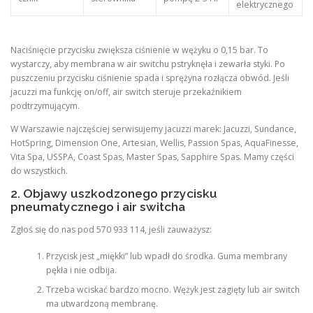
elektrycznego
Naciśnięcie przycisku zwiększa ciśnienie w wężyku o 0,15 bar. To
wystarczy, aby membrana w air switchu pstryknęła i zewarła styki. Po
puszczeniu przycisku ciśnienie spada i sprężyna rozłącza obwód. Jeśli
jacuzzi ma funkcję on/off, air switch steruje przekaźnikiem
podtrzymującym.
W Warszawie najczęściej serwisujemy jacuzzi marek: Jacuzzi, Sundance,
HotSpring, Dimension One, Artesian, Wellis, Passion Spas, AquaFinesse,
Vita Spa, USSPA, Coast Spas, Master Spas, Sapphire Spas. Mamy części
do wszystkich.
2. Objawy uszkodzonego przycisku
pneumatycznego i air switcha
Zgłoś się do nas pod 570 933 114, jeśli zauważysz:
Przycisk jest „miękki” lub wpadł do środka. Guma membrany
pękła i nie odbija.
Trzeba wciskać bardzo mocno. Wężyk jest zagięty lub air switch
ma utwardzoną membranę.