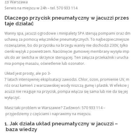
zzi Warszawa
Serwis na miejscu w 24h – tel. 570 933 114
Dlaczego przycisk pneumatyczny w jacuzzi przes
taje działać
Wanny spa, jacuzzi ogrodowe i minipalety SPA sterują pompami oraz dm
uchawą za pomocą włączników pneumatycznych. To najbezpieczniejsze
rozwiązanie, bo do przycisku na brzegu wanny nie dochodzi 230V, tylko
cienki wężyk z powietrzem. Naciśnięcie gumowej membrany wysyła imp
uls do air switcha w skrzynce sterującej. Ten załącza przekaźnik i urucha
mia pompę masażu, oświetlenie lub ozonator.
Układ jest prosty, ale po 3-
7 latach intensywnej eksploatacji zawodzi. Chlor, ozon, promienie UV, m
róz oraz kamień z warszawskiej wody niszczą gumę i plastik. W efekcie j
acuzzi nie reaguje na przycisk, pompa włącza się sama lub nie da się jej
wyłączyć.
Masz taki problem w Warszawie? Zadzwoń: 570 933 114 –
przyjedziemy z częściami i naprawimy na miejscu.
1. Jak działa układ pneumatyczny w jacuzzi –
baza wiedzy