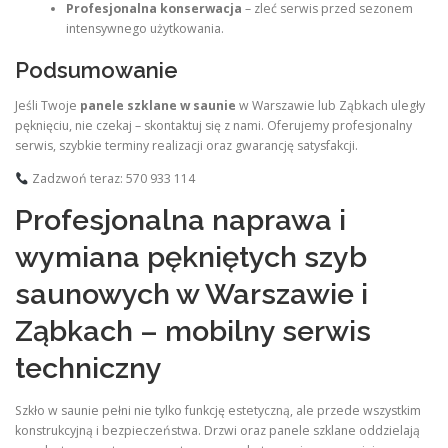
Profesjonalna konserwacja
– zleć serwis przed sezonem
intensywnego użytkowania.
Podsumowanie
Jeśli Twoje
panele szklane w saunie
w Warszawie lub Ząbkach uległy
pęknięciu, nie czekaj – skontaktuj się z nami. Oferujemy profesjonalny
serwis, szybkie terminy realizacji oraz gwarancję satysfakcji.
Zadzwoń teraz: 570 933 114
Profesjonalna naprawa i
wymiana pękniętych szyb
saunowych w Warszawie i
Ząbkach – mobilny serwis
techniczny
Szkło w saunie pełni nie tylko funkcję estetyczną, ale przede wszystkim
konstrukcyjną i bezpieczeństwa. Drzwi oraz panele szklane oddzielają