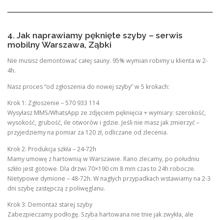
4. Jak naprawiamy pęknięte szyby – serwis
mobilny Warszawa, Ząbki
Nie musisz demontować całej sauny. 95% wymian robimy u klienta w 2-
4h.
Nasz proces “od zgłoszenia do nowej szyby” w 5 krokach:
Krok 1: Zgłoszenie – 570 933 114
Wysyłasz MMS/WhatsApp ze zdjęciem pęknięcia + wymiary: szerokość,
wysokość, grubość, ile otworów i gdzie. Jeśli nie masz jak zmierzyć –
przyjedziemy na pomiar za 120 zł, odliczane od zlecenia.
Krok 2: Produkcja szkła – 24-72h
Mamy umowę z hartownią w Warszawie. Rano zlecamy, po południu
szkło jest gotowe. Dla drzwi 70×190 cm 8 mm czas to 24h robocze.
Nietypowe dymione – 48-72h. W nagłych przypadkach wstawiamy na 2-3
dni szybę zastępczą z poliwęglanu.
Krok 3: Demontaż starej szyby
Zabezpieczamy podłogę. Szyba hartowana nie tnie jak zwykła, ale