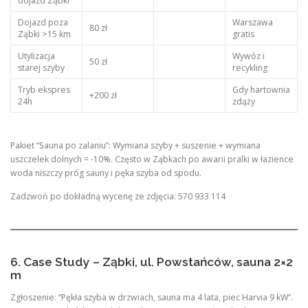
dojazd Ząbki
Dojazd poza
Warszawa
80 zł
Ząbki >15 km
gratis
Utylizacja
Wywóz i
50 zł
starej szyby
recykling
Tryb ekspres
Gdy hartownia
+200 zł
24h
zdąży
Pakiet “Sauna po zalaniu”: Wymiana szyby + suszenie + wymiana
uszczelek dolnych = -10%. Często w Ząbkach po awarii pralki w łazience
woda niszczy próg sauny i pęka szyba od spodu.
Zadzwoń po dokładną wycenę ze zdjęcia: 570 933 114
6. Case Study – Ząbki, ul. Powstańców, sauna 2×2
m
Zgłoszenie: “Pękła szyba w drzwiach, sauna ma 4 lata, piec Harvia 9 kW”.