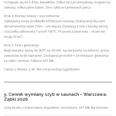
rozsypuje się na 5-8 tys. kawałków. Odkurzacz przemysłowy, magnes na
zawiasy, odkurzanie listew. Zero szkła w kamieniach pieca.
Krok 4: Montaż nowej + uszczelnienie
Zakładamy nowe podkładki EPDM pod zawiasy. Dokręcamy kluczem
dynamometrycznym 3 Nm – nie więcej. Dylatacja 3 mm z każdej strony.
Uszczelka silikonowa T-profil 180°C. Poziomica laserowa – drzwi nie
mogą “trzeć”.
Krok 5: Test i gwarancja
Nagrzewamy saunę do 90°C na 30 min. Sprawdzamy szczelność, pracę
zawiasów, brak naprężeń. Dostajesz protokół + 24 miesiące gwarancji
na szkło i montaż. Faktura VAT 8%.
Całość u klienta: 2-4h. Nie ma przestoju tygodniami.
5. Cennik wymiany szyb w saunach – Warszawa,
Ząbki 2026
Ceny brutto z materiałem, dojazdem i montażem. VAT 8% dla domów.