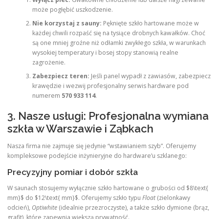
może pogłębić uszkodzenie.
Nie korzystaj z sauny:
Pęknięte szkło hartowane może w
każdej chwili rozpaść się na tysiące drobnych kawałków. Choć
są one mniej groźne niż odłamki zwykłego szkła, w warunkach
wysokiej temperatury i bosej stopy stanowią realne
zagrożenie.
Zabezpiecz teren:
Jeśli panel wypadł z zawiasów, zabezpiecz
krawędzie i wezwij profesjonalny serwis hardware pod
numerem
570 933 114
.
3. Nasze usługi: Profesjonalna wymiana
szkła w Warszawie i Ząbkach
Nasza firma nie zajmuje się jedynie “wstawianiem szyb”. Oferujemy
kompleksowe podejście inżynieryjne do hardware’u szklanego:
Precyzyjny pomiar i dobór szkła
W saunach stosujemy wyłącznie szkło hartowane o grubości od $8\text{
mm}$ do $12\text{ mm}$. Oferujemy szkło typu
Float
(zielonkawy
odcień),
Optiwhite
(idealnie przezroczyste), a także szkło dymione (brąz,
grafit), które zapewnia większą prywatność.