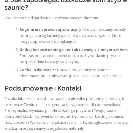
saunie?
Jako eksperci od hardware’u, radzimy naszym klientom:
Regularnie sprawdzaj zawiasy:
Jeśli drzwi do sauny osiadły i
ocierają o próg lub inny panel, stwarza to naprężenia, które
mogą doprowadzić do pęknięcia.
Unikaj bezpośredniego kontaktu wody z zimnym szkłem:
Podczas polewania kamieni dbaj o to, by woda nie pryskała
bezpośrednio na rozgrzaną szybę.
Zadbaj o dylatacje:
Upewnij się, że między szkłem a
elementami konstrukcyjnymi jest miejsce na pracę materiału.
Podsumowanie i Kontakt
Rozbita lub pęknięta szyba w saunie to nie tylko problem estetyczny, to
przerwa w Twoim planie regeneracji i zagrożenie dla domowników.
Profesjonalna wymiana panelu szklanego przywróci Twojej saunie
pierwotny blask i zapewni bezpieczeństwo podczas każdego seansu.
Nasz zespół w Warszawie i Ząbkach czeka na Twoje zgłoszenie, oferując
wiedzę, precyzję i najwyższej jakości materiały.