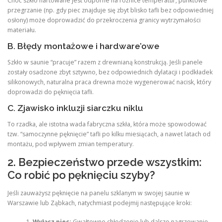
Choć szkło hartowane jest odporne na różnice temperatur, punktowe
przegrzanie (np. gdy piec znajduje się zbyt blisko tafli bez odpowiedniej
osłony) może doprowadzić do przekroczenia granicy wytrzymałości
materiału.
B. Błędy montażowe i hardware’owe
Szkło w saunie “pracuje” razem z drewnianą konstrukcją. Jeśli panele
zostały osadzone zbyt sztywno, bez odpowiednich dylatacji i podkładek
silikonowych, naturalna praca drewna może wygenerować nacisk, który
doprowadzi do pęknięcia tafli.
C. Zjawisko inkluzji siarczku niklu
To rzadka, ale istotna wada fabryczna szkła, która może spowodować
tzw. “samoczynne pęknięcie” tafli po kilku miesiącach, a nawet latach od
montażu, pod wpływem zmian temperatury.
2. Bezpieczeństwo przede wszystkim:
Co robić po pęknięciu szyby?
Jeśli zauważysz pęknięcie na panelu szklanym w swojej saunie w
Warszawie lub Ząbkach, natychmiast podejmij następujące kroki:
Wyłącz piec:
Gwałtowne chłodzenie lub dalsze nagrzewanie