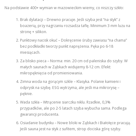
Na podstawie 400+ wymian w mazowieckim wiemy, co niszczy szkło:
Brak dylatacji – Drewno pracuje. Jeśli szyba jest “na styk” z
boazerią, przy nagrzaniu rozsadza taflę. Minimum 3 mm luzu na
stronę + silikon.
Punktowy nacisk okuć – Dokręcenie śruby zawiasu “na chama”
bez podkładki tworzy punkt naprężenia. Pęka po 6-18
miesiącach.
Za blisko pieca – Norma: min. 20 cm od paleniska do szyby. W
małych saunach w Ząbkach widujemy 8-12 cm. Efekt:
mikropęknięcia od promieniowania.
Zimna woda na gorącym szkle – Klasyka. Polanie kamieni i
odprysk na szybę. ESG wytrzyma, ale jeśli ma mikrorysę –
pęknie.
Wada szkła – Wtrącenie siarczku niklu. Rzadkie, 0,3%
przypadków, ale po 2-5 latach szyba wybucha sama. Podlega
gwarancji producenta.
Osiadanie budynku – Nowe bloki w Ząbkach i Białołęce pracują.
Jeśli sauna jest na styk z sufitem, strop dociska górę szyby.