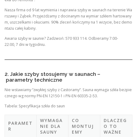
Nasza firma od 9 lat wymienia i naprawia szyby w saunach na terenie Wa
rszawy i Ząbek. Przyjeżdżamy z docinanym na wymiar szkłem hartowany
m, uszczelkami i okuciami. 90% zleceń kończymy na 1 wizycie, bez demo
ntażu całej kabiny.
Awaria szyby w saunie? Zadzwoń: 570 933 114. Odbieramy 7:00-
22:00, 7 dni w tygodniu.
2. Jakie szyby stosujemy w saunach –
parametry techniczne
Nie wstawiamy “zwykłej szyby z Castoramy”. Sauna wymaga szkła bezpie
cznego wg normy PN-EN 12150-1 i PN-EN 60335-2-53.
Tabela: Specyfikacja szkła do saun
WYMAGA
CO
DLACZEG
PARAMET
NIE DLA
MONTUJ
O TO
R
SAUNY
EMY
WAŻNE