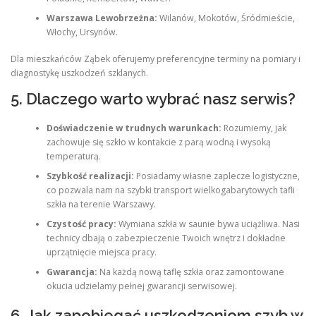
Warszawa Lewobrzeżna:
Wilanów, Mokotów, Śródmieście,
Włochy, Ursynów.
Dla mieszkańców Ząbek oferujemy preferencyjne terminy na pomiary i
diagnostykę uszkodzeń szklanych.
5. Dlaczego warto wybrać nasz serwis?
Doświadczenie w trudnych warunkach:
Rozumiemy, jak
zachowuje się szkło w kontakcie z parą wodną i wysoką
temperaturą.
Szybkość realizacji:
Posiadamy własne zaplecze logistyczne,
co pozwala nam na szybki transport wielkogabarytowych tafli
szkła na terenie Warszawy.
Czystość pracy:
Wymiana szkła w saunie bywa uciążliwa. Nasi
technicy dbają o zabezpieczenie Twoich wnętrz i dokładne
uprzątnięcie miejsca pracy.
Gwarancja:
Na każdą nową taflę szkła oraz zamontowane
okucia udzielamy pełnej gwarancji serwisowej.
6. Jak zapobiegać uszkodzeniom szyb w