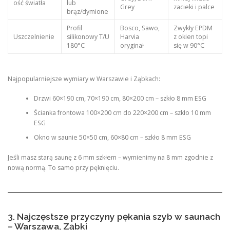
ość światła
lub
Grey
zacieki i palce
brąz/dymione
Profil
Bosco, Sawo,
Zwykły EPDM
Uszczelnienie
silikonowy T/U
Harvia
z okien topi
180°C
oryginał
się w 90°C
Najpopularniejsze wymiary w Warszawie i Ząbkach:
Drzwi 60×190 cm, 70×190 cm, 80×200 cm – szkło 8 mm ESG
Ścianka frontowa 100×200 cm do 220×200 cm – szkło 10 mm
ESG
Okno w saunie 50×50 cm, 60×80 cm – szkło 8 mm ESG
Jeśli masz starą saunę z 6 mm szkłem – wymienimy na 8 mm zgodnie z
nową normą. To samo przy pęknięciu.
3. Najczęstsze przyczyny pękania szyb w saunach
– Warszawa, Ząbki