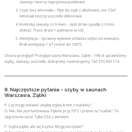
zawiasy i tworzy naprężenia punktowe.
Czyść bez amoniaku – Płyn do szyb z alkoholem, nie “Clin”.
Amoniak niszczy uszczelki silikonowe.
Kontroluj zawiasy co 6 mies. – Jeśli drzwi opadły 2-3 mm,
dokręć. Trące drzwi = pęknięcie w rok.
Wentylacja – Sprawny wywiew schładza szybę od zewnątrz.
Brak wentylacji = ΔT rośnie do 100°C.
Chcesz przegląd? Przegląd sauny Warszawa, Ząbki – 199 zł: sprawdzimy
szyby, zawiasy, uszczelki, dokręcimy, nasmarujemy. Tel: 570 933 114.
8. Najczęstsze pytania – szyby w saunach
Warszawa, Ząbki
P: Czy mogę wstawić zwykłą szybę 8 mm z marketu?
O: Nie. Nie jest hartowana. Pęknie przy 70°C i potnie na “szable”. To
zagrożenie życia. Tylko ESG z atestem.
P: Szyba pękła, ale się trzyma. Mogę korzystać?