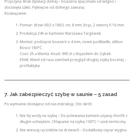
Przyczyna: Brak dylatacji dolnej – boazeria spęczniała od wilgoci i
docisnęła szkło. Pęknięcie od dolnego zawiasu.
Rozwiązanie:
Pomiar: drzwi 69,5 x 189,5 cm, 8 mm, brąz, 2 otwory fi 16 mm.
Produkcja 24h w hartowni Warszawa Targówek.
Montaż: podcięcie boazerii o 4 mm, nowe podkładki, silikon
Bosco 180°C.
Czas: 2h u klienta. Koszt: 990 zł z dojazdem do Ząbek.
Efekt: Klient od razu zamówił przegląd drugiej szyby bocznej –
profilaktyka.
7. Jak zabezpieczyć szybę w saunie – 5 zasad
Po wymianie dostajesz od nas instrukcję. Oto skrót:
Nie lej wody na szybę – Do polewania kamieni używaj chochli z
długim uchwytem. Chlapanie na szybę 100°C = szok termiczny.
Nie wieszaj ręczników na drzwiach – Dodatkowy ciężar wygina