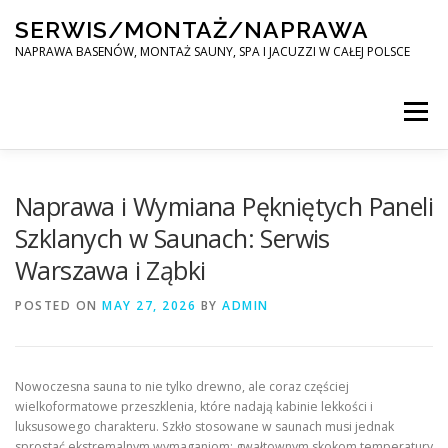
Skip
SERWIS/MONTAŻ/NAPRAWA
to
content
NAPRAWA BASENÓW, MONTAŻ SAUNY, SPA I JACUZZI W CAŁEJ POLSCE
Menu
SPA SERWIS
Naprawa i Wymiana Pękniętych Paneli
Szklanych w Saunach: Serwis
Warszawa i Ząbki
MONTAŻ SAUNY, SPA, JACUZI W CAŁEJ POLSCE
POSTED ON
MAY 27, 2026
BY
ADMIN
KONTAKT
Nowoczesna sauna to nie tylko drewno, ale coraz częściej
wielkoformatowe przeszklenia, które nadają kabinie lekkości i
luksusowego charakteru. Szkło stosowane w saunach musi jednak
sprostać ekstremalnym wymaganiom: gwałtownym skokom temperatury