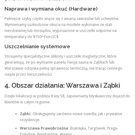
Naprawa i wymiana okuć (Hardware)
Pęknięcie szyby często wiąże się z awarią zawiasów lub uchwytów.
Wymieniamy uszkodzone okucia na modele wykonane ze stali
nierdzewnej lub mosiądzu, wyposażone w uszczelki odporne na
temperatury do $150^{\circ}C$.
Uszczelnianie systemowe
Stosujemy specjalistyczne silikony i uszczelki magnetyczne, które
gwarantują, że po wymianie panelu Twoja sauna w Ząbkach lub
Warszawie odzyska pełną sprawność termiczną, nie tracąc cennego
ciepła przez nieszczelności.
4. Obszar działania: Warszawa i Ząbki
Dzięki lokalizacji w pobliżu trasy S8, zapewniamy błyskawiczny dojazd do
klientów w całym regionie:
Ząbki:
Obsługujemy zarówno nowe osiedla, jak i prywatne
rezydencje.
Warszawa Prawobrzeżna:
Białołęka, Targówek, Praga-
Południe, Rembertów, Wawer.