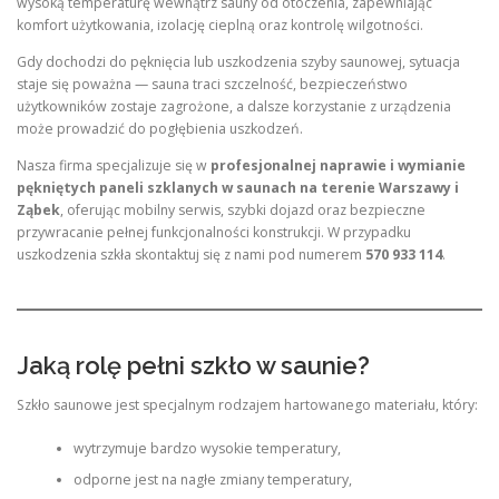
wysoką temperaturę wewnątrz sauny od otoczenia, zapewniając
komfort użytkowania, izolację cieplną oraz kontrolę wilgotności.
Gdy dochodzi do pęknięcia lub uszkodzenia szyby saunowej, sytuacja
staje się poważna — sauna traci szczelność, bezpieczeństwo
użytkowników zostaje zagrożone, a dalsze korzystanie z urządzenia
może prowadzić do pogłębienia uszkodzeń.
Nasza firma specjalizuje się w
profesjonalnej naprawie i wymianie
pękniętych paneli szklanych w saunach na terenie Warszawy i
Ząbek
, oferując mobilny serwis, szybki dojazd oraz bezpieczne
przywracanie pełnej funkcjonalności konstrukcji. W przypadku
uszkodzenia szkła skontaktuj się z nami pod numerem
570 933 114
.
Jaką rolę pełni szkło w saunie?
Szkło saunowe jest specjalnym rodzajem hartowanego materiału, który:
wytrzymuje bardzo wysokie temperatury,
odporne jest na nagłe zmiany temperatury,