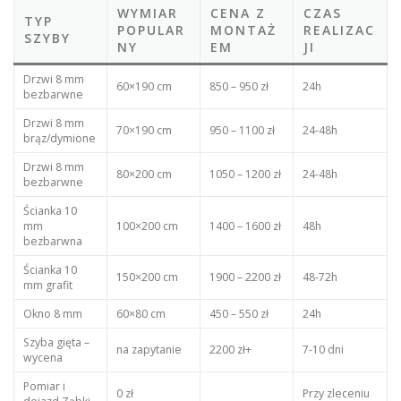
WYMIAR
CENA Z
CZAS
TYP
POPULAR
MONTAŻ
REALIZAC
SZYBY
NY
EM
JI
Drzwi 8 mm
60×190 cm
850 – 950 zł
24h
bezbarwne
Drzwi 8 mm
70×190 cm
950 – 1100 zł
24-48h
brąz/dymione
Drzwi 8 mm
80×200 cm
1050 – 1200 zł
24-48h
bezbarwne
Ścianka 10
mm
100×200 cm
1400 – 1600 zł
48h
bezbarwna
Ścianka 10
150×200 cm
1900 – 2200 zł
48-72h
mm grafit
Okno 8 mm
60×80 cm
450 – 550 zł
24h
Szyba gięta –
na zapytanie
2200 zł+
7-10 dni
wycena
Pomiar i
0 zł
Przy zleceniu