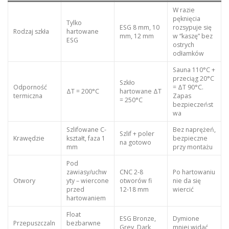
W razie
pęknięcia
Tylko
ESG 8 mm, 10
rozsypuje się
Rodzaj szkła
hartowane
mm, 12 mm
w “kaszę” bez
ESG
ostrych
odłamków
Sauna 110°C +
przeciąg 20°C
Szkło
Odporność
= ΔT 90°C.
ΔT = 200°C
hartowane ΔT
termiczna
Zapas
= 250°C
bezpieczeńst
wa
Szlifowane C-
Bez naprężeń,
Szlif + poler
Krawędzie
kształt, faza 1
bezpieczne
na gotowo
mm
przy montażu
Pod
zawiasy/uchw
CNC 2-8
Po hartowaniu
Otwory
yty – wiercone
otworów fi
nie da się
przed
12-18 mm
wiercić
hartowaniem
Float
ESG Bronze,
Dymione
Przepuszczaln
bezbarwne
Grey, Dark
mniej widać