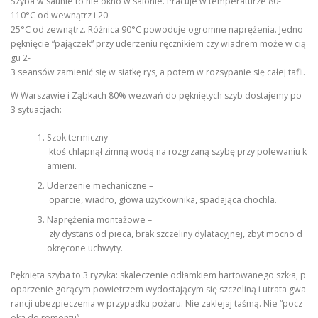
Szyba w saunie to nie okno w salonie. Pracuje w temperaturze 80-
110°C od wewnątrz i 20-
25°C od zewnątrz. Różnica 90°C powoduje ogromne naprężenia. Jedno
pęknięcie “pajączek” przy uderzeniu ręcznikiem czy wiadrem może w cią
gu 2-
3 seansów zamienić się w siatkę rys, a potem w rozsypanie się całej tafli.
W Warszawie i Ząbkach 80% wezwań do pękniętych szyb dostajemy po
3 sytuacjach:
Szok termiczny –
ktoś chlapnął zimną wodą na rozgrzaną szybę przy polewaniu k
amieni.
Uderzenie mechaniczne –
oparcie, wiadro, głowa użytkownika, spadająca chochla.
Naprężenia montażowe –
zły dystans od pieca, brak szczeliny dylatacyjnej, zbyt mocno d
okręcone uchwyty.
Pęknięta szyba to 3 ryzyka: skaleczenie odłamkiem hartowanego szkła, p
oparzenie gorącym powietrzem wydostającym się szczeliną i utrata gwa
rancji ubezpieczenia w przypadku pożaru. Nie zaklejaj taśmą. Nie “pocz
eka do remontu”.