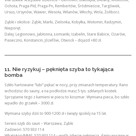
Ochota, Praga-Płd, Praga-Pn, Rembertów, Śródmieście, Targówek,
Ursus, Ursynów, Wawer, Wesoła, Wilanów, Włochy, Wola, Żoliborz.
Ząbki i okolice: Ząbki, Marki, Zielonka, Kobyłka, Wołomin, Radzymin,
Nieporęt.
Dalej: Legionowo, Jabłonna, Łomianki, Izabelin, Stare Babice, Ożarów,
Piaseczno, Konstancin, Józefów, Otwock – dojazd +80 zł.
11. Nie ryzykuj – pęknięta szyba to tykająca
bomba
Szkło hartowane “lubi” pękać w nocy, przy zmianach temperatury. Rano
wchodzisz do sauny, a na podłodze masz 5 tys. szklanych kostek.
Sprzątanie tego z kamieni w piecu to koszmar. Wymiana pieca, bo szkło
wpadło do grzałek – 3000 zł.
Wymiana szyby dziś to 900-1200 zł i święty spokój na 15 lat.
Serwis szyb do saun – Warszawa, Ząbki
Zadzwoń: 570 933 114
WhatsApp/MMS: 570 933 114 – wyślij zdjęcie pęknięcia, damy wycenę w