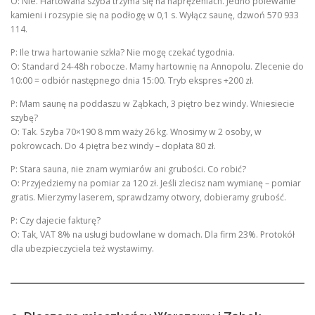
O: Nie. Hartowana szyba trzyma się na naprężeniach. Jedno polewanie
kamieni i rozsypie się na podłogę w 0,1 s. Wyłącz saunę, dzwoń 570 933
114.
P: Ile trwa hartowanie szkła? Nie mogę czekać tygodnia.
O: Standard 24-48h robocze. Mamy hartownię na Annopolu. Zlecenie do
10:00 = odbiór następnego dnia 15:00. Tryb ekspres +200 zł.
P: Mam saunę na poddaszu w Ząbkach, 3 piętro bez windy. Wniesiecie
szybę?
O: Tak. Szyba 70×190 8 mm waży 26 kg. Wnosimy w 2 osoby, w
pokrowcach. Do 4 piętra bez windy – dopłata 80 zł.
P: Stara sauna, nie znam wymiarów ani grubości. Co robić?
O: Przyjedziemy na pomiar za 120 zł. Jeśli zlecisz nam wymianę – pomiar
gratis. Mierzymy laserem, sprawdzamy otwory, dobieramy grubość.
P: Czy dajecie fakturę?
O: Tak, VAT 8% na usługi budowlane w domach. Dla firm 23%. Protokół
dla ubezpieczyciela też wystawimy.