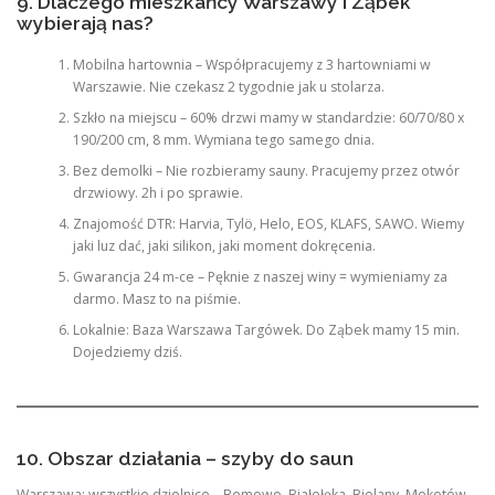
9. Dlaczego mieszkańcy Warszawy i Ząbek
wybierają nas?
Mobilna hartownia – Współpracujemy z 3 hartowniami w
Warszawie. Nie czekasz 2 tygodnie jak u stolarza.
Szkło na miejscu – 60% drzwi mamy w standardzie: 60/70/80 x
190/200 cm, 8 mm. Wymiana tego samego dnia.
Bez demolki – Nie rozbieramy sauny. Pracujemy przez otwór
drzwiowy. 2h i po sprawie.
Znajomość DTR: Harvia, Tylö, Helo, EOS, KLAFS, SAWO. Wiemy
jaki luz dać, jaki silikon, jaki moment dokręcenia.
Gwarancja 24 m-ce – Pęknie z naszej winy = wymieniamy za
darmo. Masz to na piśmie.
Lokalnie: Baza Warszawa Targówek. Do Ząbek mamy 15 min.
Dojedziemy dziś.
10. Obszar działania – szyby do saun
Warszawa: wszystkie dzielnice – Bemowo, Białołęka, Bielany, Mokotów,