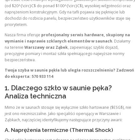
(od $20^{\circ}C$ do ponad $100^{\circ}C$), wysokiej wilgotności oraz
naprężeniom konstrukcyjnym. Gdy na tafli pojawia się pęknięcie lub
dochodzi do rozbicia panelu, bezpieczeństwo użytkowników staje się
priorytetem.
Nasza firma oferuje
profesjonalny serwis hardware, skupiony na
wymianie i naprawie szklanych elementów w saunach
. Działamy
na terenie
Warszawy oraz Ząbek
, zapewniając szybki dojazd,
precyzyjne pomiary i montaż szkła spełniającego najwyższe normy
bezpieczeństwa.
Twoja szyba w saunie pękła lub uległa rozszczelnieniu? Zadzwoń
do eksperta: 570 933 114
1. Dlaczego szkło w saunie pęka?
Analiza techniczna
Mimo że w saunach stosuje się wyłącznie szkło hartowane ($ESG$), nie
jest ono niezniszczalne. Jako specjaliści operujący w Warszawie i
Ząbkach, najczęściej identyfikujemy następujące przyczyny awarii:
A. Naprężenia termiczne (Thermal Shock)