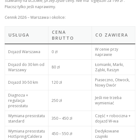
Stawiamy na uczciwe, przejrzyste ceny. Nie ma “oględzin za 199 zł”.
Płacisz tylko jeśli naprawimy.
Cennik 2026 – Warszawa i okolice:
CENA
USŁUGA
CO ZAWIERA
BRUTTO
W cenie przy
Dojazd Warszawa
0 zł
naprawie
Dojazd do 30 km od
Łomianki, Marki,
80 zł
Warszawy
Ząbki, Raszyn
Piaseczno, Otwock,
Dojazd 30-50 km
120 zł
Nowy Dwór
Diagnoza +
Jeśli nie trzeba
regulacja
250 zł
wymieniać
presostatu
Wymiana presostatu
Część + robocizna +
350 – 450 zł
standard
dojazd W-wa
Wymiana presostatu
Dedykowane
450 – 550 zł
HotSpring/Caldera
czujniki