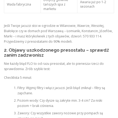
Awaria już po 1-2
Wada fabryczna
tańszych spa z
sezonach
marketu
Jeśli Twoje jacuzzi stoi w ogrodzie w Wilanowie, Wawrze, Wesołej,
Białołęce czy w domach pod Warszawą – Łomianki, Konstancin, Józefów,
Marki – i masz którykolwiek z tych objawów, dzwoń: 570 933 114.
Przyjedziemy z presostatami do 90% modeli.
2. Objawy uszkodzonego presostatu – sprawdź
zanim zadzwonisz
Nie każdy błąd FLO to od razu presostat, ale to pierwsza rzecz do
sprawdzenia. Zrób szybki test:
Checklista 5 minut:
Filtry: Wyjmij filtry i włącz jacuzzi. Jeśli błąd zniknął – filtry są
zapchane.
Poziom wody: Czy dysze są zakryte min. 3-4 cm? Za niski
poziom = brak ciśnienia.
Zawory: Czy wszystkie zawory nożowe przy pompach są