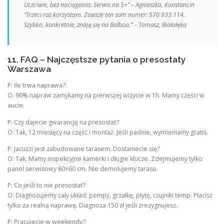
Uczciwie, bez naciągania. Serwis na 5+” –
Agnieszka, Konstancin
“Trzeci raz korzystam. Zawsze ten sam numer: 570 933 114.
Szybko, konkretnie, znają się na Balboa.” –
Tomasz, Białołęka
11. FAQ – Najczęstsze pytania o presostaty
Warszawa
P: Ile trwa naprawa?
O: 90% napraw zamykamy na pierwszej wizycie w 1h. Mamy części w
aucie.
P: Czy dajecie gwarancję na presostat?
O: Tak, 12 miesięcy na część i montaż. Jeśli padnie, wymieniamy gratis.
P: Jacuzzi jest zabudowane tarasem. Dostaniecie się?
O: Tak. Mamy inspekcyjne kamerki i długie klucze. Zdejmujemy tylko
panel serwisowy 60×60 cm. Nie demolujemy tarasu.
P: Co jeśli to nie presostat?
O: Diagnozujemy cały układ: pompy, grzałkę, płytę, czujniki temp. Płacisz
tylko za realną naprawę. Diagnoza 150 zł jeśli zrezygnujesz.
P: Pracujecie w weekendy?