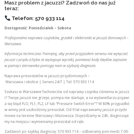
Masz problem z jacuzzi? Zadzwoń do nas już
teraz:
Telefon: 570 933 114
Dostępność: Poniedziałek – Sobota
Profesjonalna naprawa czujników, grzałek i elektroniki w jacuzzi domowych –
Warszawa.
Informacja techniczna: Pamiętaj, aby przed przyjazdem serwisu nie wyłączać
jacuzzi z prądu (chyba że występuje wyciek), ponieważ kody błędów zapisane
w pamięci sterownika pomogą nam w szybszej diagnozie.
Naprawa presostatów w jacuzzi przydomowych –
Warszawa i okolice | Serwis 24/7 | Tel: 570 933 114
Szukasz w Warszawie fachowców od naprawy czujnika ciśnienia w jacuzz
i? Twoje jacuzzi nie grzeje, pompa nie startuje, a na wyświetlaczu pojawi
a się błąd FLO, FL1, FL2, LF lub “Pressure Switch Error”? W 80% przypadkó
w winny jest uszkodzony presostat. Od 9 lat naprawiamy jacuzzi przydo
mowe na terenie Warszawy i Mazowsza. Dojeżdżamy w 24h, diagnozuje
my na miejscu i wymieniamy presostat od ręki.
Zadzwoń po szybką diagnozę: 570 933 114 – odbieramy pon-niedz 7:00-