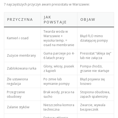
7 najczęstszych przyczyn awarii presostatu w Warszawie:
JAK
PRZYCZYNA
OBJAW
POWSTAJE
Twarda woda w
Warszawie +
Błąd FLO mimo
Kamień i osad
wysoka temp. =
działającej pompy
osad na membranie
Guma parcieje po 4-
Presostat “skleja się”
Zużycie membrany
6 latach pracy
lub nie załącza
Glony, włosy, piasek
Pompa chodzi,
Zablokowana rurka
z kąpieli
grzanie nie startuje
Źle ustawiona
Po zimie lub
Błąd pojawia się
regulacja
wymianie pompy
losowo
Przegrzanie
Brak wody, praca na
Stopiona obudowa,
obudowy
sucho
zapach spalenizny
Nieszczelna komora
Zwarcie, wywala
Zalanie styków
techniczna
bezpiecznik
Dotyczy głównie