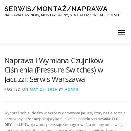
Skip
SERWIS/MONTAŻ/NAPRAWA
to
content
NAPRAWA BASENÓW, MONTAŻ SAUNY, SPA I JACUZZI W CAŁEJ POLSCE
Menu
SPA SERWIS
Naprawa i Wymiana Czujników
Ciśnienia (Pressure Switches) w
Jacuzzi: Serwis Warszawa
MONTAŻ SAUNY, SPA, JACUZI W CAŁEJ POLSCE
POSTED ON
MAY 27, 2026
BY
ADMIN
KONTAKT
Wyobraź sobie idealny wieczór w domowym jacuzzi, który nagle zostaje
przerwany przez niepokojący komunikat na panelu sterowania:
FLO
,
DRY
lub
LF
. Twoja woda przestaje się nagrzewać, a pompy odmawiają
posłuszeństwa. W większości przypadków winowajcą nie jest awaria