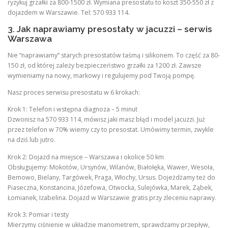
ryzykuj grzałki za 800-1500 zł. Wymiana presostatu to koszt 350-550 zł z
dojazdem w Warszawie. Tel: 570 933 114.
3. Jak naprawiamy presostaty w jacuzzi – serwis
Warszawa
Nie “naprawiamy” starych presostatów taśmą i silikonem. To część za 80-
150 zł, od której zależy bezpieczeństwo grzałki za 1200 zł. Zawsze
wymieniamy na nowy, markowy i regulujemy pod Twoją pompę.
Nasz proces serwisu presostatu w 6 krokach:
Krok 1: Telefon i wstępna diagnoza – 5 minut
Dzwonisz na 570 933 114, mówisz jaki masz błąd i model jacuzzi. Już
przez telefon w 70% wiemy czy to presostat. Umówimy termin, zwykle
na dziś lub jutro.
Krok 2: Dojazd na miejsce – Warszawa i okolice 50 km
Obsługujemy: Mokotów, Ursynów, Wilanów, Białołęka, Wawer, Wesoła,
Bemowo, Bielany, Targówek, Praga, Włochy, Ursus. Dojeżdżamy też do
Piaseczna, Konstancina, Józefowa, Otwocka, Sulejówka, Marek, Ząbek,
Łomianek, Izabelina. Dojazd w Warszawie gratis przy zleceniu naprawy.
Krok 3: Pomiar i testy
Mierzymy ciśnienie w układzie manometrem, sprawdzamy przepływ,