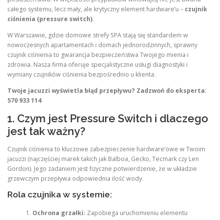
całego systemu, lecz mały, ale krytyczny element hardware’u –
czujnik
ciśnienia (pressure switch)
.
W Warszawie, gdzie domowe strefy SPA stają się standardem w
nowoczesnych apartamentach i domach jednorodzinnych, sprawny
czujnik ciśnienia to gwarancja bezpieczeństwa Twojego mienia i
zdrowia. Nasza firma oferuje specjalistyczne usługi diagnostyki i
wymiany czujników ciśnienia bezpośrednio u klienta.
Twoje jacuzzi wyświetla błąd przepływu? Zadzwoń do eksperta:
570 933 114
1. Czym jest Pressure Switch i dlaczego
jest tak ważny?
Czujnik ciśnienia to kluczowe zabezpieczenie hardware’owe w Twoim
jacuzzi (najczęściej marek takich jak Balboa, Gecko, Tecmark czy Len
Gordon). Jego zadaniem jest fizyczne potwierdzenie, że w układzie
grzewczym przepływa odpowiednia ilość wody.
Rola czujnika w systemie:
Ochrona grzałki:
Zapobiega uruchomieniu elementu