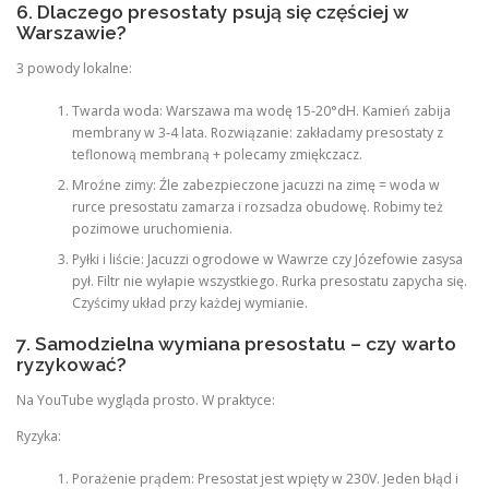
6. Dlaczego presostaty psują się częściej w
Warszawie?
3 powody lokalne:
Twarda woda: Warszawa ma wodę 15-20°dH. Kamień zabija
membrany w 3-4 lata. Rozwiązanie: zakładamy presostaty z
teflonową membraną + polecamy zmiękczacz.
Mroźne zimy: Źle zabezpieczone jacuzzi na zimę = woda w
rurce presostatu zamarza i rozsadza obudowę. Robimy też
pozimowe uruchomienia.
Pyłki i liście: Jacuzzi ogrodowe w Wawrze czy Józefowie zasysa
pył. Filtr nie wyłapie wszystkiego. Rurka presostatu zapycha się.
Czyścimy układ przy każdej wymianie.
7. Samodzielna wymiana presostatu – czy warto
ryzykować?
Na YouTube wygląda prosto. W praktyce:
Ryzyka:
Porażenie prądem: Presostat jest wpięty w 230V. Jeden błąd i