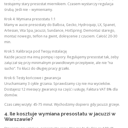
testujemy stary presostat miernikiem. Czasem wystarczy regulacja
śrubą. Jeśli nie – wymieniamy.
Krok 4: Wymiana presostatu 1:1
Mamy w aucie presostaty do Balboa, Gecko, Hydroquip, LX, Spanet,
Artesian, Vita Spa, Jacuzzi, Sundance, HotSpring. Demontaż starego,
montaż nowego, teflon na gwint, dokręcenie z czuciem. Całość 20-30
min.
Krok 5: Kalibracja pod Twoją instalację
Każde jacuzzi ma inną pompę i opory. Regulujemy presostat tak, żeby
załączał się przy minimalnym prawidłowym przepływie, ale nie “na
sucho”. To klucz do długiej pracy grzałki.
Krok 6: Testy końcowe i gwarancja
Uruchamiamy 3 cykle grzania. Sprawdzamy czy nie ma wycieków.
Dostajesz 12 miesięcy gwarancji na część i usługę. Faktura VAT 8% dla
domów.
Czas całej wizyty: 45-75 minut. Wychodzimy dopiero gdy jacuzzi grzeje.
4. Ile kosztuje wymiana presostatu w jacuzzi w
Warszawie?