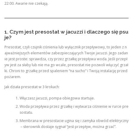
22:00. Awarie nie czekają.
1. Czym jest presostat w jacuzzi i dlaczego się psu
je?
Presostat, czyli czujnik ciśnienia lub wyłącznik przepływowy, to jeden z n
ajważniejszych elementów zabezpieczających Twoje jacuzzi. Jego zadan
ie jest proste: sprawdza, czy przez grzałkę przepływa woda. Jeśli przepł
yw jest za słaby lub nie ma go wcale, presostat nie pozwoli włączyć grzał
ki. Chroni to grzałkę przed spaleniem “na sucho” i Twoją instalację przed
pożarem.
Jak działa presostat w 3 krokach:
Włączasz jacuzzi, pompa obiegowa startuje.
Woda przepływa przez grzałkę i wytwarza ciśnienie w rurce pre
sostatu.
Membrana w presostacie ugina się i zamyka obwód elektryczny
– sterownik dostaje sygnał “jest przepływ, można grzać”.