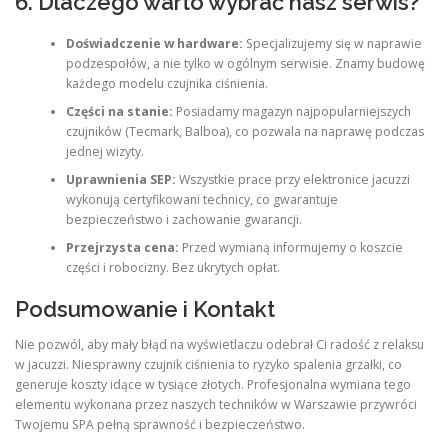
6. Dlaczego warto wybrać nasz serwis?
Doświadczenie w hardware:
Specjalizujemy się w naprawie
podzespołów, a nie tylko w ogólnym serwisie. Znamy budowę
każdego modelu czujnika ciśnienia.
Części na stanie:
Posiadamy magazyn najpopularniejszych
czujników (Tecmark, Balboa), co pozwala na naprawę podczas
jednej wizyty.
Uprawnienia SEP:
Wszystkie prace przy elektronice jacuzzi
wykonują certyfikowani technicy, co gwarantuje
bezpieczeństwo i zachowanie gwarancji.
Przejrzysta cena:
Przed wymianą informujemy o koszcie
części i robocizny. Bez ukrytych opłat.
Podsumowanie i Kontakt
Nie pozwól, aby mały błąd na wyświetlaczu odebrał Ci radość z relaksu
w jacuzzi. Niesprawny czujnik ciśnienia to ryzyko spalenia grzałki, co
generuje koszty idące w tysiące złotych. Profesjonalna wymiana tego
elementu wykonana przez naszych techników w Warszawie przywróci
Twojemu SPA pełną sprawność i bezpieczeństwo.