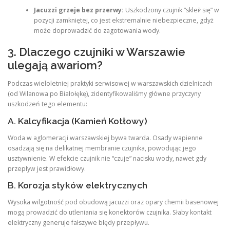
Jacuzzi grzeje bez przerwy:
Uszkodzony czujnik “skleił się” w
pozycji zamkniętej, co jest ekstremalnie niebezpieczne, gdyż
może doprowadzić do zagotowania wody.
3. Dlaczego czujniki w Warszawie
ulegają awariom?
Podczas wieloletniej praktyki serwisowej w warszawskich dzielnicach
(od Wilanowa po Białołękę), zidentyfikowaliśmy główne przyczyny
uszkodzeń tego elementu:
A. Kalcyfikacja (Kamień Kotłowy)
Woda w aglomeracji warszawskiej bywa twarda. Osady wapienne
osadzają się na delikatnej membranie czujnika, powodując jego
usztywnienie. W efekcie czujnik nie “czuje” nacisku wody, nawet gdy
przepływ jest prawidłowy.
B. Korozja styków elektrycznych
Wysoka wilgotność pod obudową jacuzzi oraz opary chemii basenowej
mogą prowadzić do utleniania się konektorów czujnika. Słaby kontakt
elektryczny generuje fałszywe błędy przepływu.