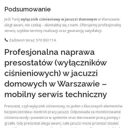
Podsumowanie
Jeśli Twój
wyłącznik ciśnieniowy w jacuzzi domowym
w Warszawie
uległ awarii, nie czekaj – skontaktuj się z nami. Oferujemy profesjonalny
serwis, szybkie terminy realizacji oraz gwarancję satysfakcji.
Zadzwoń teraz: 570 933 114
Profesjonalna naprawa
presostatów (wyłączników
ciśnieniowych) w jacuzzi
domowych w Warszawie –
mobilny serwis techniczny
Presostat, czyli wyłącznik ciśnieniowy, to jeden z kluczowych elementów
bezpieczeństwa i kontroli pracy jacuzzi. Odpowiada za monitorowanie
ciśnienia wody i powietrza w systemie oraz sterowanie pracą pompy i
grzałki. Gdy presostat ulega awarii, całe jacuzzi może przestać działać