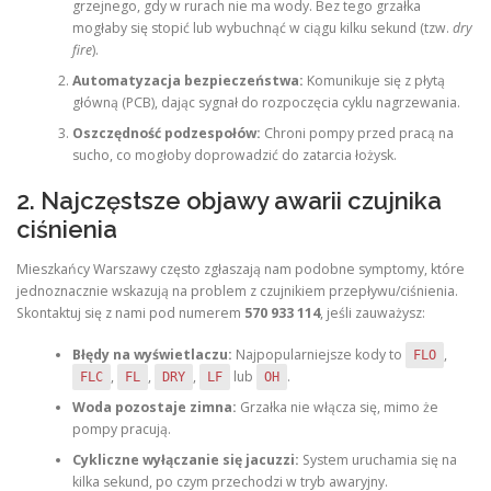
grzejnego, gdy w rurach nie ma wody. Bez tego grzałka
mogłaby się stopić lub wybuchnąć w ciągu kilku sekund (tzw.
dry
fire
).
Automatyzacja bezpieczeństwa:
Komunikuje się z płytą
główną (PCB), dając sygnał do rozpoczęcia cyklu nagrzewania.
Oszczędność podzespołów:
Chroni pompy przed pracą na
sucho, co mogłoby doprowadzić do zatarcia łożysk.
2. Najczęstsze objawy awarii czujnika
ciśnienia
Mieszkańcy Warszawy często zgłaszają nam podobne symptomy, które
jednoznacznie wskazują na problem z czujnikiem przepływu/ciśnienia.
Skontaktuj się z nami pod numerem
570 933 114
, jeśli zauważysz:
Błędy na wyświetlaczu:
Najpopularniejsze kody to
,
FLO
,
,
,
lub
.
FLC
FL
DRY
LF
OH
Woda pozostaje zimna:
Grzałka nie włącza się, mimo że
pompy pracują.
Cykliczne wyłączanie się jacuzzi:
System uruchamia się na
kilka sekund, po czym przechodzi w tryb awaryjny.