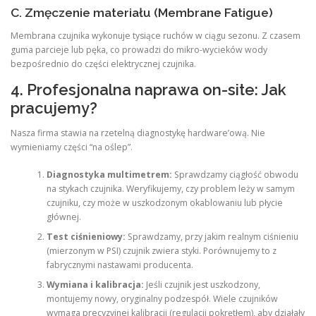
C. Zmęczenie materiału (Membrane Fatigue)
Membrana czujnika wykonuje tysiące ruchów w ciągu sezonu. Z czasem
guma parcieje lub pęka, co prowadzi do mikro-wycieków wody
bezpośrednio do części elektrycznej czujnika.
4. Profesjonalna naprawa on-site: Jak
pracujemy?
Nasza firma stawia na rzetelną diagnostykę hardware’ową. Nie
wymieniamy części “na oślep”.
Diagnostyka multimetrem:
Sprawdzamy ciągłość obwodu
na stykach czujnika. Weryfikujemy, czy problem leży w samym
czujniku, czy może w uszkodzonym okablowaniu lub płycie
głównej.
Test ciśnieniowy:
Sprawdzamy, przy jakim realnym ciśnieniu
(mierzonym w PSI) czujnik zwiera styki. Porównujemy to z
fabrycznymi nastawami producenta.
Wymiana i kalibracja:
Jeśli czujnik jest uszkodzony,
montujemy nowy, oryginalny podzespół. Wiele czujników
wymaga precyzyjnej kalibracji (regulacji pokrętłem), aby działały