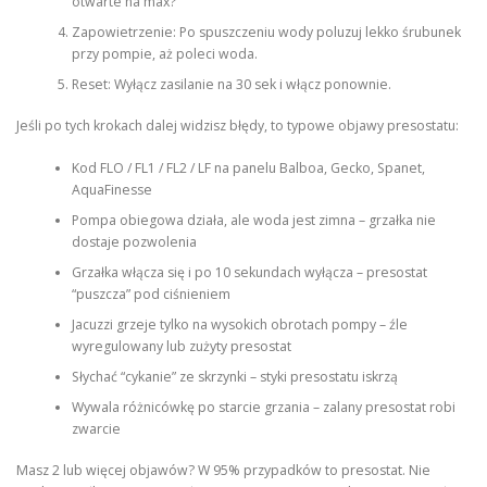
otwarte na max?
Zapowietrzenie: Po spuszczeniu wody poluzuj lekko śrubunek
przy pompie, aż poleci woda.
Reset: Wyłącz zasilanie na 30 sek i włącz ponownie.
Jeśli po tych krokach dalej widzisz błędy, to typowe objawy presostatu:
Kod FLO / FL1 / FL2 / LF na panelu Balboa, Gecko, Spanet,
AquaFinesse
Pompa obiegowa działa, ale woda jest zimna – grzałka nie
dostaje pozwolenia
Grzałka włącza się i po 10 sekundach wyłącza – presostat
“puszcza” pod ciśnieniem
Jacuzzi grzeje tylko na wysokich obrotach pompy – źle
wyregulowany lub zużyty presostat
Słychać “cykanie” ze skrzynki – styki presostatu iskrzą
Wywala różnicówkę po starcie grzania – zalany presostat robi
zwarcie
Masz 2 lub więcej objawów? W 95% przypadków to presostat. Nie