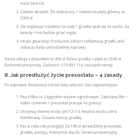
masz zwarcie.
Zalanie skrzynki: Źle dokręcony = cieknie na płytę główną za
2000 zł.
Zła regulacja: Ustawisz za czuły = grzałka spali się na sucho. Za
twardy = nie będzie grzać nigdy.
Utrata gwarancji: Producent odrzuci reklamację grzałki, jeśli
zobaczy ślady samodzielnej naprawy.
Nasza usługa z dojazdem to 400 zł. Nowa grzałka + płyta to 2500 zł.
Rachunek jest prosty. Zadzwoń: 570 933 114, oszczędź nerwy.
8. Jak przedłużyć życie presostatu – 4 zasady
Po naprawie dostaniesz od nas listę zaleceń. Oto najważniejsze:
Płucz filtry co 2 tygodnie wężem ogrodowym. Zapchany filtr =
niskie ciśnienie = presostat pracuje na granicy.
Utrzymuj chemię wody: pH 7.2-7.6. Kwaśna woda zżera
membranę. Zasada niszczy grzałkę.
Raz w roku rób przegląd: Za 199 zł sprawdzimy presostat,
grzałkę, pompy, dokręcimy złączki. Serwis prewencyjny.