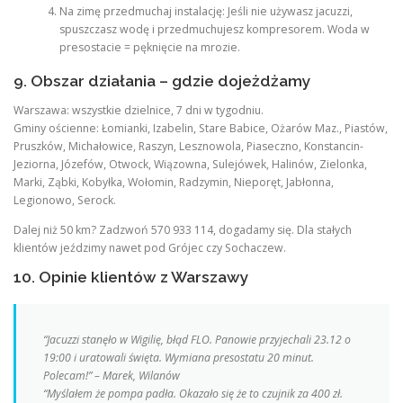
Na zimę przedmuchaj instalację: Jeśli nie używasz jacuzzi,
spuszczasz wodę i przedmuchujesz kompresorem. Woda w
presostacie = pęknięcie na mrozie.
9. Obszar działania – gdzie dojeżdżamy
Warszawa: wszystkie dzielnice, 7 dni w tygodniu.
Gminy ościenne: Łomianki, Izabelin, Stare Babice, Ożarów Maz., Piastów,
Pruszków, Michałowice, Raszyn, Lesznowola, Piaseczno, Konstancin-
Jeziorna, Józefów, Otwock, Wiązowna, Sulejówek, Halinów, Zielonka,
Marki, Ząbki, Kobyłka, Wołomin, Radzymin, Nieporęt, Jabłonna,
Legionowo, Serock.
Dalej niż 50 km? Zadzwoń 570 933 114, dogadamy się. Dla stałych
klientów jeździmy nawet pod Grójec czy Sochaczew.
10. Opinie klientów z Warszawy
“Jacuzzi stanęło w Wigilię, błąd FLO. Panowie przyjechali 23.12 o
19:00 i uratowali święta. Wymiana presostatu 20 minut.
Polecam!” –
Marek, Wilanów
“Myślałem że pompa padła. Okazało się że to czujnik za 400 zł.