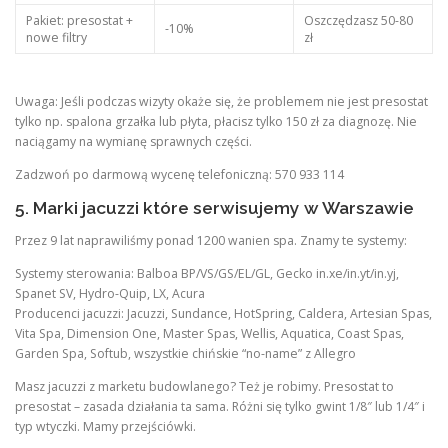
Pakiet: presostat +
Oszczędzasz 50-80
-10%
nowe filtry
zł
Uwaga: Jeśli podczas wizyty okaże się, że problemem nie jest presostat
tylko np. spalona grzałka lub płyta, płacisz tylko 150 zł za diagnozę. Nie
naciągamy na wymianę sprawnych części.
Zadzwoń po darmową wycenę telefoniczną: 570 933 114
5. Marki jacuzzi które serwisujemy w Warszawie
Przez 9 lat naprawiliśmy ponad 1200 wanien spa. Znamy te systemy:
Systemy sterowania: Balboa BP/VS/GS/EL/GL, Gecko in.xe/in.yt/in.yj,
Spanet SV, Hydro-Quip, LX, Acura
Producenci jacuzzi: Jacuzzi, Sundance, HotSpring, Caldera, Artesian Spas,
Vita Spa, Dimension One, Master Spas, Wellis, Aquatica, Coast Spas,
Garden Spa, Softub, wszystkie chińskie “no-name” z Allegro
Masz jacuzzi z marketu budowlanego? Też je robimy. Presostat to
presostat – zasada działania ta sama. Różni się tylko gwint 1/8″ lub 1/4″ i
typ wtyczki. Mamy przejściówki.