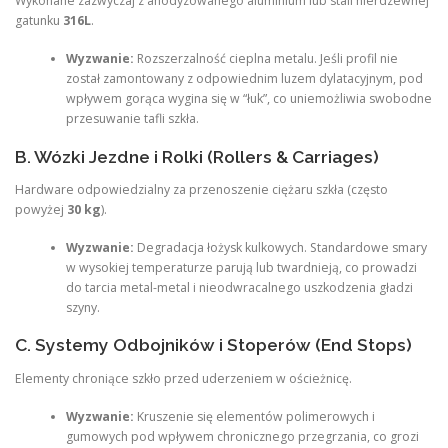
Wykonane zazwyczaj z anodyzowanego aluminium lub stali nierdzewnej
gatunku
316L
.
Wyzwanie:
Rozszerzalność cieplna metalu. Jeśli profil nie
został zamontowany z odpowiednim luzem dylatacyjnym, pod
wpływem gorąca wygina się w “łuk”, co uniemożliwia swobodne
przesuwanie tafli szkła.
B. Wózki Jezdne i Rolki (Rollers & Carriages)
Hardware odpowiedzialny za przenoszenie ciężaru szkła (często
powyżej
30 kg
).
Wyzwanie:
Degradacja łożysk kulkowych. Standardowe smary
w wysokiej temperaturze parują lub twardnieją, co prowadzi
do tarcia metal-metal i nieodwracalnego uszkodzenia gładzi
szyny.
C. Systemy Odbojników i Stoperów (End Stops)
Elementy chroniące szkło przed uderzeniem w ościeżnicę.
Wyzwanie:
Kruszenie się elementów polimerowych i
gumowych pod wpływem chronicznego przegrzania, co grozi