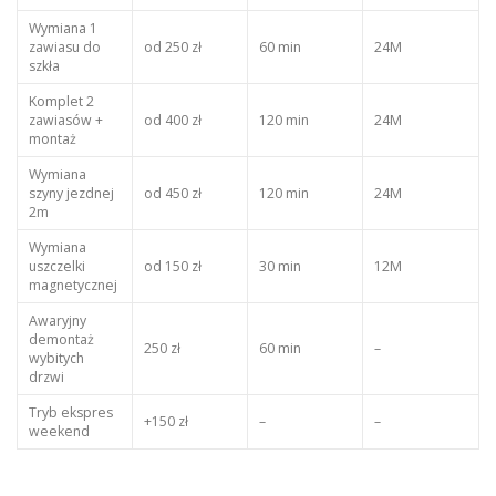
Wymiana 1
zawiasu do
od 250 zł
60 min
24M
szkła
Komplet 2
zawiasów +
od 400 zł
120 min
24M
montaż
Wymiana
szyny jezdnej
od 450 zł
120 min
24M
2m
Wymiana
uszczelki
od 150 zł
30 min
12M
magnetycznej
Awaryjny
demontaż
250 zł
60 min
–
wybitych
drzwi
Tryb ekspres
+150 zł
–
–
weekend