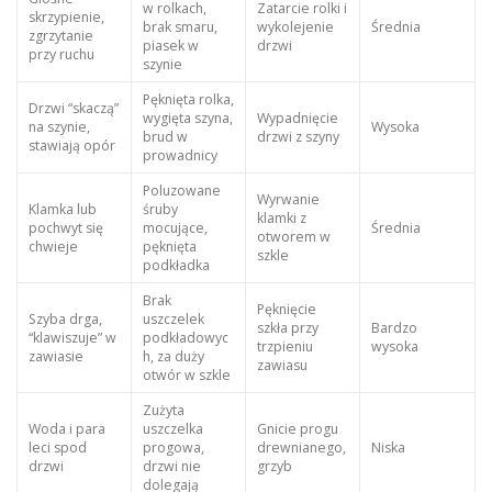
w rolkach,
Zatarcie rolki i
skrzypienie,
brak smaru,
wykolejenie
Średnia
zgrzytanie
piasek w
drzwi
przy ruchu
szynie
Pęknięta rolka,
Drzwi “skaczą”
wygięta szyna,
Wypadnięcie
na szynie,
Wysoka
brud w
drzwi z szyny
stawiają opór
prowadnicy
Poluzowane
Wyrwanie
Klamka lub
śruby
klamki z
pochwyt się
mocujące,
Średnia
otworem w
chwieje
pęknięta
szkle
podkładka
Brak
Pęknięcie
Szyba drga,
uszczelek
szkła przy
Bardzo
“klawiszuje” w
podkładowyc
trzpieniu
wysoka
zawiasie
h, za duży
zawiasu
otwór w szkle
Zużyta
Woda i para
uszczelka
Gnicie progu
leci spod
progowa,
drewnianego,
Niska
drzwi
drzwi nie
grzyb
dolegają