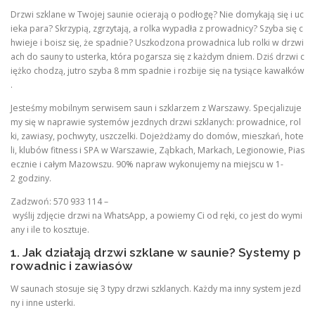
Drzwi szklane w Twojej saunie ocierają o podłogę? Nie domykają się i uc
ieka para? Skrzypią, zgrzytają, a rolka wypadła z prowadnicy? Szyba się c
hwieje i boisz się, że spadnie? Uszkodzona prowadnica lub rolki w drzwi
ach do sauny to usterka, która pogarsza się z każdym dniem. Dziś drzwi c
iężko chodzą, jutro szyba 8 mm spadnie i rozbije się na tysiące kawałków
.
Jesteśmy mobilnym serwisem saun i szklarzem z Warszawy. Specjalizuje
my się w naprawie systemów jezdnych drzwi szklanych: prowadnice, rol
ki, zawiasy, pochwyty, uszczelki. Dojeżdżamy do domów, mieszkań, hote
li, klubów fitness i SPA w Warszawie, Ząbkach, Markach, Legionowie, Pias
ecznie i całym Mazowszu. 90% napraw wykonujemy na miejscu w 1-
2 godziny.
Zadzwoń: 570 933 114 –
wyślij zdjęcie drzwi na WhatsApp, a powiemy Ci od ręki, co jest do wymi
any i ile to kosztuje.
1. Jak działają drzwi szklane w saunie? Systemy p
rowadnic i zawiasów
W saunach stosuje się 3 typy drzwi szklanych. Każdy ma inny system jezd
ny i inne usterki.