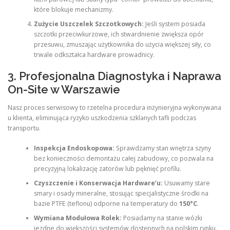
które blokuje mechanizmy.
Zużycie Uszczelek Szczotkowych:
Jeśli system posiada
szczotki przeciwkurzowe, ich stwardnienie zwiększa opór
przesuwu, zmuszając użytkownika do użycia większej siły, co
trwale odkształca hardware prowadnicy.
3. Profesjonalna Diagnostyka i Naprawa
On-Site w Warszawie
Nasz proces serwisowy to rzetelna procedura inżynieryjna wykonywana
u klienta, eliminująca ryzyko uszkodzenia szklanych tafli podczas
transportu.
Inspekcja Endoskopowa:
Sprawdzamy stan wnętrza szyny
bez konieczności demontażu całej zabudowy, co pozwala na
precyzyjną lokalizację zatorów lub pęknięć profilu.
Czyszczenie i Konserwacja Hardware’u:
Usuwamy stare
smary i osady mineralne, stosując specjalistyczne środki na
bazie PTFE (teflonu) odporne na temperatury do
150°C
.
Wymiana Modułowa Rolek:
Posiadamy na stanie wózki
jezdne do większości systemów dostępnych na polskim rynku.