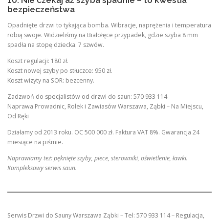
bezpieczeństwa
Opadnięte drzwi to tykająca bomba. Wibracje, naprężenia i temperatura
robią swoje. Widzieliśmy na Białołęce przypadek, gdzie szyba 8 mm
spadła na stopę dziecka. 7 szwów.
Koszt regulacji: 180 zł.
Koszt nowej szyby po stłuczce: 950 zł.
Koszt wizyty na SOR: bezcenny.
Zadzwoń do specjalistów od drzwi do saun: 570 933 114
Naprawa Prowadnic, Rolek i Zawiasów Warszawa, Ząbki – Na Miejscu,
Od Ręki
Działamy od 2013 roku. OC 500 000 zł. Faktura VAT 8%. Gwarancja 24
miesiące na piśmie.
Naprawiamy też: pęknięte szyby, piece, sterowniki, oświetlenie, ławki.
Kompleksowy serwis saun.
Serwis Drzwi do Sauny Warszawa Ząbki – Tel: 570 933 114 – Regulacja,