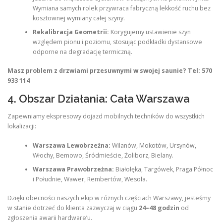
Wymiana samych rolek przywraca fabryczną lekkość ruchu bez
kosztownej wymiany całej szyny.
Rekalibracja Geometrii:
Korygujemy ustawienie szyn
względem pionu i poziomu, stosując podkładki dystansowe
odporne na degradację termiczną.
Masz problem z drzwiami przesuwnymi w swojej saunie? Tel: 570
933 114
4. Obszar Działania: Cała Warszawa
Zapewniamy ekspresowy dojazd mobilnych techników do wszystkich
lokalizacji:
Warszawa Lewobrzeżna:
Wilanów, Mokotów, Ursynów,
Włochy, Bemowo, Śródmieście, Żoliborz, Bielany.
Warszawa Prawobrzeżna:
Białołęka, Targówek, Praga Północ
i Południe, Wawer, Rembertów, Wesoła.
Dzięki obecności naszych ekip w różnych częściach Warszawy, jesteśmy
w stanie dotrzeć do klienta zazwyczaj w ciągu
24–48 godzin
od
zgłoszenia awarii hardware’u.