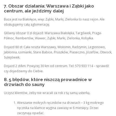
7. Obszar działania: Warszawa i Ząbki jako
centrum, ale jeździmy dalej
Baza jest na Białołęce, więc Ząbki, Marki, Zielonka to nasz rejon. Ale
obsługujemy całą aglomerację.
Główny obszar 0 zł dojazd: Warszawa Białołęka, Targówek, Praga-
Północ, Rembertów, Wawer, Ząbki, Marki, Zielonka, Kobyłka.
Dojazd 80 zł: Cała reszta Warszawy, Wołomin, Radzymin, Legionowo,
Jabłonna, Łomianki, Stare Babice, Pruszków, Piaseczno, Józefów, Otwock,
Sulejówek.
Dojazd 2 zł/km: Powyżej 30 km od centrum. Tel: 570 933 114 – sprawdź
czy dojedziemy do Ciebie.
8. 5 błędów, które niszczą prowadnice w
drzwiach do sauny
Uczysz klientów, żeby nie wracali za rok z tą samą usterką.
Wieszanie mokrych ręczników na drzwiach – 3 kg mokrego
ręcznika na klamce wygina zawiasy w 6 miesięcy. Drzwi
zaczynają opadać.