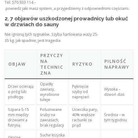
Tel: 570 933 114 –
powiedz jaki masz system, a przyjedziemy z odpowiednimi częściami.
2. 7 objawów uszkodzonej prowadnicy lub okuć
w drzwiach do sauny
Nie ignoruj tych sygnałów. Szyba hartowana waży 25-
35 kg. Jak spadnie, jest tragedia.
PRZYCZY
NA
PILNOŚĆ
OBJAW
RYZYKO
TECHNIC
NAPRAWY
ZNA
Opadły
Drzwi ocierają
Pęknięcie
zawiasy,
Wysoka –
o próg lub
szyby od
wyrobione
dzwoń dziś
podłogę
naprężeń
tuleje
Szpara 5-15
Poluzowane
Ucieczka pary,
mm między
śruby na
40% większe
Średnia – w
drzwiami a
zawiasach,
rachunki za
tym tygodniu
futryną
brak regulacji
prąd
Suche łożyska
Głośne