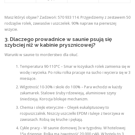
Masz któryś objaw? Zadzwoń: 570 933 114. Przyjedziemy z zestawem 50
rodzajów rolek, zawiasów i uszczelek. 90% napraw na pierwszej
wizycie.
3. Dlaczego prowadnice w saunie psują się
szybciej niż w kabinie prysznicowej?
Warunki w saunie to morderstwo dla okuć.
Temperatura 90-110°C – Smar w łożyskach rolek zamienia się w
wodę i wycieka. Po roku rolka pracuje na sucho i wyciera się w 3
miesiące.
Wilgotność 10-30% i skoki do 100% – Para wchodzi w każdy
zakamarek. Stalowe śruby rdzewieją, aluminiowe szyny
śniedzieją. Korozja blokuje mechanizm.
Chemia i olejki eteryczne – Olejek eukaliptusowy to
rozpuszczalnik. Niszczy uszczelki EPDM i tuleje z tworzywa w
zawiasach. Robią się kruche i pękają.
Cykle pracy – W saunie domowej 3x w tygodniu. W hotelowej
15x dziennie. Rolka ma żywotność 20 000 cykli. W hotelu to 3