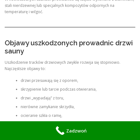
stali nierdzewnej lub specjalnych kompozytów odpornych na
temperaturę i wilgoć.
Objawy uszkodzonych prowadnic drzwi
sauny
Uszkodzenie tracków drzwiowych zwykle rozwija się stopniowo.
Najczęstsze objawy to:
drzwi przesuwają się z oporem,
skrzypienie lub tarcie podczas otwierania,
drzwi „wypadają” z toru,
nierówne zamykanie skrzydła,
ocieranie szkła o ramę,
widoczne przekrzywienie drzwi,
Zadzwoń
zwiększony luz w mechanizmie,