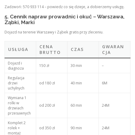
Zadzwoń: 570 933 114 – powiedz co się dzieje, a dobierzemy usługę.
5. Cennik napraw prowadnic i okuć – Warszawa,
Ząbki, Marki
Dojazd na terenie Warszawy i Ząbek gratis przy zleceniu.
CENA
GWARAN
USŁUGA
CZAS
BRUTTO
CJA
Dojazd i
150 zł
30 min
–
diagnoza
Regulacja
drzwi
od 180 zł
40 min
6M
uchylnych
Wymiana 1
rolki w
od 200 zł
60 min
24M
drzwiach
przesuwnych
Komplet 2
rolek +
od 350 zł
90 min
24M
montaż