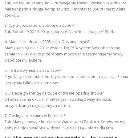
Tak, ale nie polecamy. Rolki zużywają się równo. Wymienisz jedną, za
miesiąc padnie druga. Komplet 2 szt. + montaż to 350 zł i masz 2 lata
spokoju.
3. Czy dojeżdżacie w sobotę do Ząbek?
Tak. Sobota 9:00-16:00 bez dopłaty. Niedziela i święta +150 zł.
4. Mam stare drzwi z 2005 roku. Dostanę części?
Mamy katalog okuć 20 lat wstecz. Do 95% systemów dobierzemy
zamiennik. Jak nie, to przerobimy mocowanie i zamontujemy nowy,
współczesny system.
5. Ile trwa wymiana 2 zawiasów?
2 godziny z demontażem, czyszczeniem, montażem i regulacją. Sauna
nieczynna tylko przez ten czas.
6. Dajecie gwarancję na to, że drzwi nie opadną znowu?
24 miesiące na okucia i montaż. Jeśli opadną z winy montażu,
przyjeżdżamy i regulujemy za darmo.
7. Obsługujecie sauny w hotelach?
Tak. Mamy umowy z hotelami w Warszawie i Ząbkach. Serwis nocny,
żeby nie blokować SPA w dzień. 570 933 114 – oferta dla firm.
10. Nie czekaj aż szyba spadnie – to kwestia