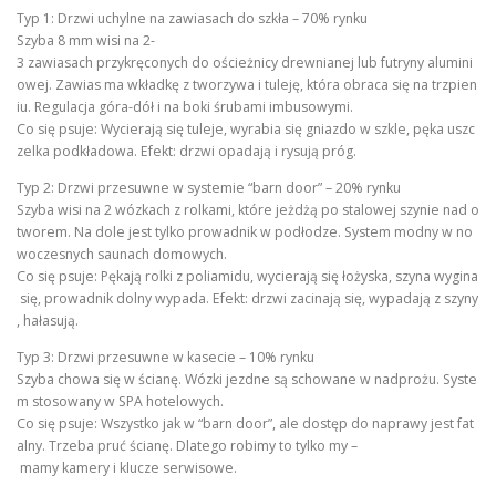
Typ 1: Drzwi uchylne na zawiasach do szkła – 70% rynku
Szyba 8 mm wisi na 2-
3 zawiasach przykręconych do ościeżnicy drewnianej lub futryny alumini
owej. Zawias ma wkładkę z tworzywa i tuleję, która obraca się na trzpien
iu. Regulacja góra-dół i na boki śrubami imbusowymi.
Co się psuje: Wycierają się tuleje, wyrabia się gniazdo w szkle, pęka uszc
zelka podkładowa. Efekt: drzwi opadają i rysują próg.
Typ 2: Drzwi przesuwne w systemie “barn door” – 20% rynku
Szyba wisi na 2 wózkach z rolkami, które jeżdżą po stalowej szynie nad o
tworem. Na dole jest tylko prowadnik w podłodze. System modny w no
woczesnych saunach domowych.
Co się psuje: Pękają rolki z poliamidu, wycierają się łożyska, szyna wygina
się, prowadnik dolny wypada. Efekt: drzwi zacinają się, wypadają z szyny
, hałasują.
Typ 3: Drzwi przesuwne w kasecie – 10% rynku
Szyba chowa się w ścianę. Wózki jezdne są schowane w nadprożu. Syste
m stosowany w SPA hotelowych.
Co się psuje: Wszystko jak w “barn door”, ale dostęp do naprawy jest fat
alny. Trzeba pruć ścianę. Dlatego robimy to tylko my –
mamy kamery i klucze serwisowe.