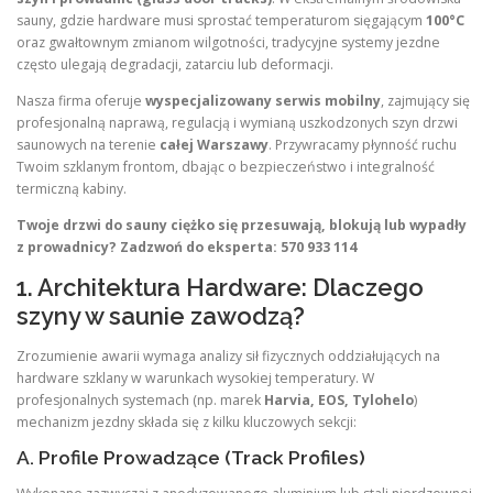
sauny, gdzie hardware musi sprostać temperaturom sięgającym
100°C
oraz gwałtownym zmianom wilgotności, tradycyjne systemy jezdne
często ulegają degradacji, zatarciu lub deformacji.
Nasza firma oferuje
wyspecjalizowany serwis mobilny
, zajmujący się
profesjonalną naprawą, regulacją i wymianą uszkodzonych szyn drzwi
saunowych na terenie
całej Warszawy
. Przywracamy płynność ruchu
Twoim szklanym frontom, dbając o bezpieczeństwo i integralność
termiczną kabiny.
Twoje drzwi do sauny ciężko się przesuwają, blokują lub wypadły
z prowadnicy? Zadzwoń do eksperta: 570 933 114
1. Architektura Hardware: Dlaczego
szyny w saunie zawodzą?
Zrozumienie awarii wymaga analizy sił fizycznych oddziałujących na
hardware szklany w warunkach wysokiej temperatury. W
profesjonalnych systemach (np. marek
Harvia, EOS, Tylohelo
)
mechanizm jezdny składa się z kilku kluczowych sekcji:
A. Profile Prowadzące (Track Profiles)