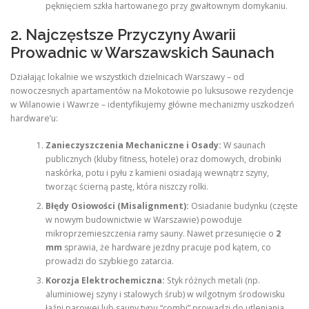
pęknięciem szkła hartowanego przy gwałtownym domykaniu.
2. Najczęstsze Przyczyny Awarii
Prowadnic w Warszawskich Saunach
Działając lokalnie we wszystkich dzielnicach Warszawy – od
nowoczesnych apartamentów na Mokotowie po luksusowe rezydencje
w Wilanowie i Wawrze – identyfikujemy główne mechanizmy uszkodzeń
hardware’u:
Zanieczyszczenia Mechaniczne i Osady:
W saunach
publicznych (kluby fitness, hotele) oraz domowych, drobinki
naskórka, potu i pyłu z kamieni osiadają wewnątrz szyny,
tworząc ścierną pastę, która niszczy rolki.
Błędy Osiowości (Misalignment):
Osiadanie budynku (częste
w nowym budownictwie w Warszawie) powoduje
mikroprzemieszczenia ramy sauny. Nawet przesunięcie o
2
mm
sprawia, że hardware jezdny pracuje pod kątem, co
prowadzi do szybkiego zatarcia.
Korozja Elektrochemiczna:
Styk różnych metali (np.
aluminiowej szyny i stalowych śrub) w wilgotnym środowisku
łaźni parowej lub sauny typu “combi” prowadzi do utleniania,