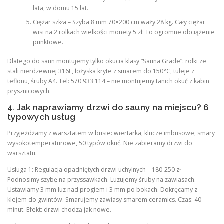
lata, w domu 15 lat.
Ciężar szkła – Szyba 8 mm 70×200 cm waży 28 kg. Cały ciężar
wisi na 2 rolkach wielkości monety 5 zł. To ogromne obciążenie
punktowe.
Dlatego do saun montujemy tylko okucia klasy “Sauna Grade”: rolki ze
stali nierdzewnej 316L, łożyska kryte z smarem do 150°C, tuleje z
teflonu, śruby A4. Tel: 570 933 114 – nie montujemy tanich okuć z kabin
prysznicowych.
4. Jak naprawiamy drzwi do sauny na miejscu? 6
typowych usług
Przyjeżdżamy z warsztatem w busie: wiertarka, klucze imbusowe, smary
wysokotemperaturowe, 50 typów okuć. Nie zabieramy drzwi do
warsztatu.
Usługa 1: Regulacja opadniętych drzwi uchylnych – 180-250 zł
Podnosimy szybę na przyssawkach. Luzujemy śruby na zawiasach.
Ustawiamy 3 mm luz nad progiem i 3 mm po bokach. Dokręcamy z
klejem do gwintów. Smarujemy zawiasy smarem ceramics. Czas: 40
minut. Efekt: drzwi chodzą jak nowe.