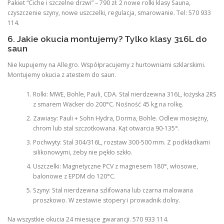
Pakiet “Ciche i szczelne drzwi” – 790 zł: 2 nowe rolki klasy Sauna,
czyszczenie szyny, nowe uszczelki, regulacja, smarowanie. Tel: 570 933
114.
6. Jakie okucia montujemy? Tylko klasy 316L do
saun
Nie kupujemy na Allegro. Współpracujemy z hurtowniami szklarskimi.
Montujemy okucia z atestem do saun.
Rolki: MWE, Bohle, Pauli, CDA. Stal nierdzewna 316L, łożyska 2RS
z smarem Wacker do 200°C. Nośność 45 kg na rolkę.
Zawiasy: Pauli + Sohn Hydra, Dorma, Bohle. Odlew mosiężny,
chrom lub stal szczotkowana. Kąt otwarcia 90-135°.
Pochwyty: Stal 304/316L, rozstaw 300-500 mm. Z podkładkami
silikonowymi, żeby nie pękło szkło.
Uszczelki: Magnetyczne PCV z magnesem 180°, włosowe,
balonowe z EPDM do 120°C.
Szyny: Stal nierdzewna szlifowana lub czarna malowana
proszkowo. W zestawie stopery i prowadnik dolny.
Na wszystkie okucia 24 miesiące gwarancji. 570 933 114.