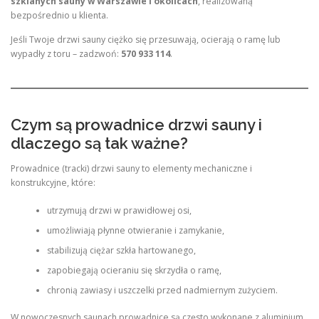
szklanych sauny w Warszawie i okolicach
, realizowaną
bezpośrednio u klienta.
Jeśli Twoje drzwi sauny ciężko się przesuwają, ocierają o ramę lub
wypadły z toru – zadzwoń:
570 933 114
.
Czym są prowadnice drzwi sauny i
dlaczego są tak ważne?
Prowadnice (tracki) drzwi sauny to elementy mechaniczne i
konstrukcyjne, które:
utrzymują drzwi w prawidłowej osi,
umożliwiają płynne otwieranie i zamykanie,
stabilizują ciężar szkła hartowanego,
zapobiegają ocieraniu się skrzydła o ramę,
chronią zawiasy i uszczelki przed nadmiernym zużyciem.
W nowoczesnych saunach prowadnice są często wykonane z aluminium,