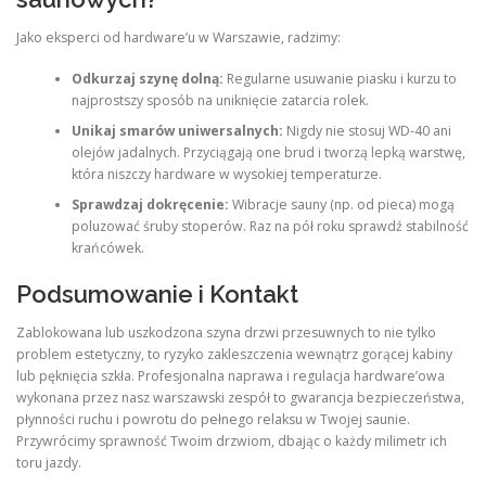
Jako eksperci od hardware’u w Warszawie, radzimy:
Odkurzaj szynę dolną:
Regularne usuwanie piasku i kurzu to
najprostszy sposób na uniknięcie zatarcia rolek.
Unikaj smarów uniwersalnych:
Nigdy nie stosuj WD-40 ani
olejów jadalnych. Przyciągają one brud i tworzą lepką warstwę,
która niszczy hardware w wysokiej temperaturze.
Sprawdzaj dokręcenie:
Wibracje sauny (np. od pieca) mogą
poluzować śruby stoperów. Raz na pół roku sprawdź stabilność
krańcówek.
Podsumowanie i Kontakt
Zablokowana lub uszkodzona szyna drzwi przesuwnych to nie tylko
problem estetyczny, to ryzyko zakleszczenia wewnątrz gorącej kabiny
lub pęknięcia szkła. Profesjonalna naprawa i regulacja hardware’owa
wykonana przez nasz warszawski zespół to gwarancja bezpieczeństwa,
płynności ruchu i powrotu do pełnego relaksu w Twojej saunie.
Przywrócimy sprawność Twoim drzwiom, dbając o każdy milimetr ich
toru jazdy.