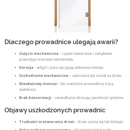
Dlaczego prowadnice ulegają awarii?
Zużycie mechaniczne
– częste otwieranie i zamykanie
powoduje ścieranie elementów.
Korozja
– wilgoć i para sprzyjają utlenianiu metalu.
Uszkodzenia mechaniczne
– uderzenia lub nacisk na drzwi.
Niewłaściwy montaż
– źle osadzone prowadnice tracą
stabilność.
Brak konserwacji
– zaniedbania skracają żywotność systemu.
Objawy uszkodzonych prowadnic
Trudności w otwieraniu drzwi
– drzwi zacina się lub blokuje.
Hałas podczas przesuwania
– skrzypienie lub trzaski.