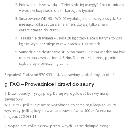
Polewanie drzwi wodą – “Żeby szybciej ostygły”. Szok termiczny
+ woda w łożyskach rolek = korozja w tydzień.
Smarowanie WD-40 – WD-40 wypłukuje smar stały z łożysk. Po
miesiącu rolka zatrze się na amen. Używaj tylko smaru
ceramicznego do 200°C.
Trzaskanie drzwiami – Szyba 28 kg trzaskająca o futrynę to 200
kg siły. Wybijasz tuleje w zawiasach w 100 cyklach.
Samodzielne dokręcanie śrub “na maxa” – Śruba w szkle ma być
dokręcona z wyczuciem 4-5 Nm. Dokręcisz kluczem, pęknie
szyba przy pierwszym grzaniu.
Zepsułeś? Zadzwoń 570 933 114. Naprawimy i pokażemy jak dbać.
9. FAQ – Prowadnice i drzwi do sauny
1. Drzwi opadły i rysują próg. Da się wyregulować bez wymiany
zawiasów?
W 70% tak. Jeśli tuleje nie są wyrobione, to sama regulacja za 180 zł
wystarczy. Jeśli są luzy, to wymiana zawiasów za 400 zł. Ocena na
miejscu. 570 933 114.
2. Wypadła mi rolka z drzwi przesuwnych. Da się dokupić jedną?