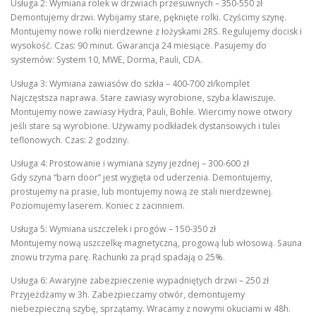
Usługa 2: Wymiana rolek w drzwiach przesuwnych – 350-550 zł
Demontujemy drzwi. Wybijamy stare, pęknięte rolki. Czyścimy szynę.
Montujemy nowe rolki nierdzewne z łożyskami 2RS. Regulujemy docisk i
wysokość. Czas: 90 minut. Gwarancja 24 miesiące. Pasujemy do
systemów: System 10, MWE, Dorma, Pauli, CDA.
Usługa 3: Wymiana zawiasów do szkła – 400-700 zł/komplet
Najczęstsza naprawa. Stare zawiasy wyrobione, szyba klawiszuje.
Montujemy nowe zawiasy Hydra, Pauli, Bohle. Wiercimy nowe otwory
jeśli stare są wyrobione. Używamy podkładek dystansowych i tulei
teflonowych. Czas: 2 godziny.
Usługa 4: Prostowanie i wymiana szyny jezdnej – 300-600 zł
Gdy szyna “barn door” jest wygięta od uderzenia. Demontujemy,
prostujemy na prasie, lub montujemy nową ze stali nierdzewnej.
Poziomujemy laserem. Koniec z zacinniem.
Usługa 5: Wymiana uszczelek i progów – 150-350 zł
Montujemy nową uszczelkę magnetyczną, progową lub włosową. Sauna
znowu trzyma parę. Rachunki za prąd spadają o 25%.
Usługa 6: Awaryjne zabezpieczenie wypadniętych drzwi – 250 zł
Przyjeżdżamy w 3h. Zabezpieczamy otwór, demontujemy
niebezpieczną szybę, sprzątamy. Wracamy z nowymi okuciami w 48h.