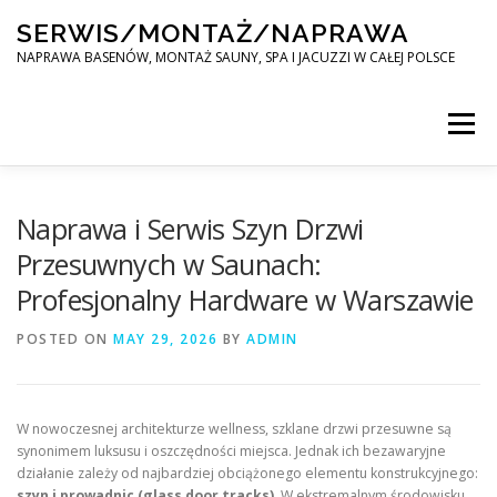
Skip
SERWIS/MONTAŻ/NAPRAWA
to
content
NAPRAWA BASENÓW, MONTAŻ SAUNY, SPA I JACUZZI W CAŁEJ POLSCE
Menu
SPA SERWIS
Naprawa i Serwis Szyn Drzwi
Przesuwnych w Saunach:
Profesjonalny Hardware w Warszawie
MONTAŻ SAUNY, SPA, JACUZI W CAŁEJ POLSCE
POSTED ON
MAY 29, 2026
BY
ADMIN
KONTAKT
W nowoczesnej architekturze wellness, szklane drzwi przesuwne są
synonimem luksusu i oszczędności miejsca. Jednak ich bezawaryjne
działanie zależy od najbardziej obciążonego elementu konstrukcyjnego:
szyn i prowadnic (glass door tracks)
. W ekstremalnym środowisku