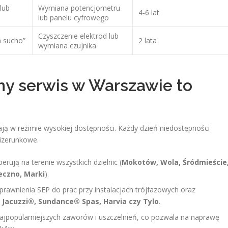
lub
Wymiana potencjometru
4-6 lat
lub panelu cyfrowego
Czyszczenie elektrod lub
a sucho”
2 lata
wymiana czujnika
ny serwis w Warszawie to
ają w reżimie wysokiej dostępności. Każdy dzień niedostępności
wizerunkowe.
rują na terenie wszystkich dzielnic (
Mokotów, Wola, Śródmieście
eczno, Marki
).
rawnienia SEP do prac przy instalacjach trójfazowych oraz
k
Jacuzzi®, Sundance® Spas, Harvia czy Tylo
.
popularniejszych zaworów i uszczelnień, co pozwala na naprawę