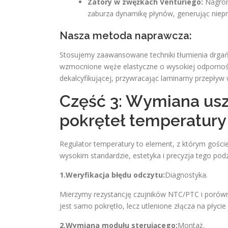
Zatory w zwężkach Venturiego:
Nagrom
zaburza dynamikę płynów, generując niepr
Nasza metoda naprawcza:
Stosujemy zaawansowane techniki tłumienia drgań
wzmocnione węże elastyczne o wysokiej odpornośc
dekalcyfikującej, przywracając laminarny przepływ
Część 3: Wymiana usz
pokręteł temperatury
Regulator temperatury to element, z którym gości
wysokim standardzie, estetyka i precyzja tego pod
1.Weryfikacja błędu odczytu:
Diagnostyka.
Mierzymy rezystancję czujników NTC/PTC i porówn
jest samo pokrętło, lecz utlenione złącza na płycie 
2.Wymiana modułu sterującego:
Montaż.