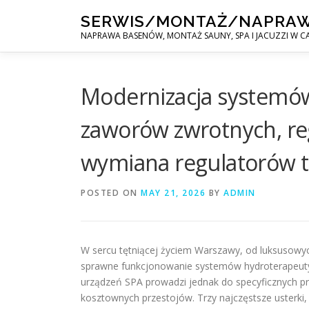
Skip
SERWIS/MONTAŻ/NAPRA
to
NAPRAWA BASENÓW, MONTAŻ SAUNY, SPA I JACUZZI W CA
content
Modernizacja systemó
zaworów zwrotnych, reg
wymiana regulatorów 
POSTED ON
MAY 21, 2026
BY
ADMIN
W sercu tętniącej życiem Warszawy, od luksusowyc
sprawne funkcjonowanie systemów hydroterapeutyc
urządzeń SPA prowadzi jednak do specyficznych 
kosztownych przestojów. Trzy najczęstsze usterki,