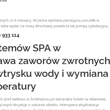
dków
.
nych co 6 miesięcy. Wczesna wymiana parciejącej uszczelki w
trzeba wydać na nową dmuchawę powietrza lub pompę cyrkulacyjną.
 933 114
stemów SPA w
awa zaworów zwrotnych
 wtrysku wody i wymiana
peratury
h stref wellness w Śródmieściu po kameralne hotele na Wilanowie,
znych decyduje o sukcesie obiektu. Intensywna eksploatacja