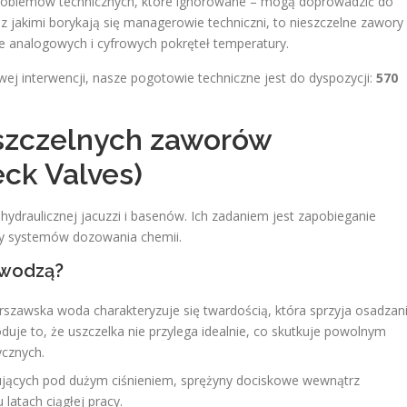
problemów technicznych, które ignorowane – mogą doprowadzić do
 z jakimi borykają się managerowie techniczni, to nieszczelne zawory
ie analogowych i cyfrowych pokręteł temperatury.
ej interwencji, nasze pogotowie techniczne jest do dyspozycji:
570
eszczelnych zaworów
ck Valves)
 hydraulicznej jacuzzi i basenów. Ich zadaniem jest zapobieganie
y systemów dozowania chemii.
awodzą?
szawska woda charakteryzuje się twardością, która sprzyja osadzan
uje to, że uszczelka nie przylega idealnie, co skutkuje powolnym
ycznych.
ujących pod dużym ciśnieniem, sprężyny dociskowe wewnątrz
latach ciągłej pracy.