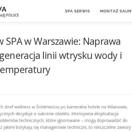
WA
SPA SERWIS
MONTAŻ SAUNY
ŁEJ POLSCE
w SPA w Warszawie: Naprawa
eneracja linii wtrysku wody i
temperatury
h stref wellness w Śródmieściu po kameralne hotele na Wilanowie,
znych decyduje o sukcesie obiektu. Intensywna eksploatacja
problemów technicznych, które ignorowane – mogą doprowadzić do
 z jakimi borykają się managerowie techniczni, to nieszczelne zawory