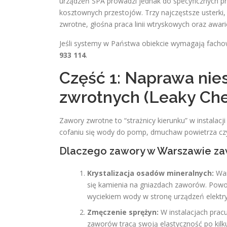
urządzeń SPA prowadzi jednak do specyficznych 
kosztownych przestojów. Trzy najczęstsze usterki,
zwrotne, głośna praca linii wtryskowych oraz awar
Jeśli systemy w Państwa obiekcie wymagają fachow
933 114
.
Część 1: Naprawa ni
zwrotnych (Leaky Che
Zawory zwrotne to “strażnicy kierunku” w instalacji
cofaniu się wody do pomp, dmuchaw powietrza cz
Dlaczego zawory w Warszawie z
Krystalizacja osadów mineralnych:
War
się kamienia na gniazdach zaworów. Powod
wyciekiem wody w stronę urządzeń elektr
Zmęczenie sprężyn:
W instalacjach prac
zaworów tracą swoją elastyczność po kilku 