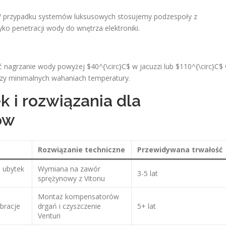
 W przypadku systemów luksusowych stosujemy podzespoły z
ko penetracji wody do wnętrza elektroniki.
 nagrzanie wody powyżej $40^{\circ}C$ w jacuzzi lub $110^{\circ}C$
rzy minimalnych wahaniach temperatury.
k i rozwiązania dla
ów
Rozwiązanie techniczne
Przewidywana trwałość
 ubytek
Wymiana na zawór
3-5 lat
sprężynowy z Vitonu
Montaż kompensatorów
bracje
drgań i czyszczenie
5+ lat
Venturi