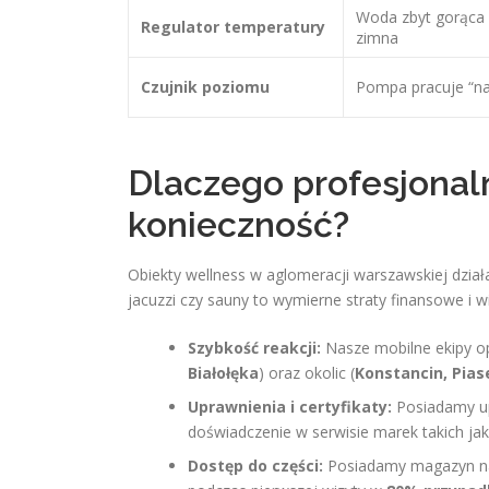
Woda zbyt gorąca 
Regulator temperatury
zimna
Czujnik poziomu
Pompa pracuje “n
Dlaczego profesjonal
konieczność?
Obiekty wellness w aglomeracji warszawskiej dział
jacuzzi czy sauny to wymierne straty finansowe i 
Szybkość reakcji:
Nasze mobilne ekipy ope
Białołęka
) oraz okolic (
Konstancin, Pias
Uprawnienia i certyfikaty:
Posiadamy up
doświadczenie w serwisie marek takich ja
Dostęp do części:
Posiadamy magazyn naj