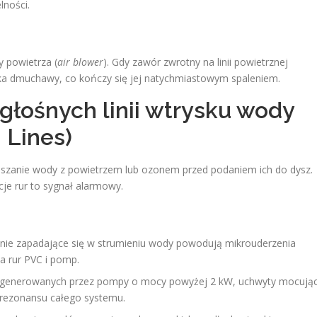
lności.
 powietrza (
air blower
). Gdy zawór zwrotny na linii powietrznej
nika dmuchawy, co kończy się jej natychmiastowym spaleniem.
głośnych linii wtrysku wody
 Lines)
eszanie wody z powietrzem lub ozonem przed podaniem ich do dysz.
cje rur to sygnał alarmowy.
nie zapadające się w strumieniu wody powodują mikrouderzenia
la rur PVC i pomp.
enerowanych przez pompy o mocy powyżej 2 kW, uchwyty mocują
o rezonansu całego systemu.