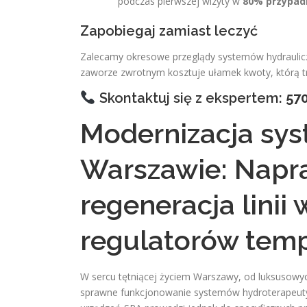
podczas pierwszej wizyty w
80% przypa
Zapobiegaj zamiast leczyć
Zalecamy okresowe przeglądy systemów hydraulicz
zaworze zwrotnym kosztuje ułamek kwoty, którą 
Skontaktuj się z ekspertem:
570
Modernizacja sy
Warszawie: Napr
regeneracja linii
regulatorów tem
W sercu tętniącej życiem Warszawy, od luksusowyc
sprawne funkcjonowanie systemów hydroterapeutyc