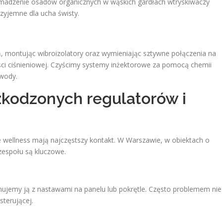
adzenie osadów organicznych w wąskich gardłach wtryskiwaczy
zyjemne dla ucha świsty.
, montując wibroizolatory oraz wymieniając sztywne połączenia na
i ciśnieniowej. Czyścimy systemy inżektorowe za pomocą chemii
 wody.
kodzonych regulatorów i
e wellness mają najczęstszy kontakt. W Warszawie, w obiektach o
zespołu są kluczowe.
ujemy ją z nastawami na panelu lub pokrętle. Często problemem nie
sterującej.