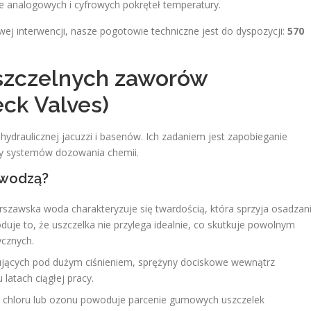
ie analogowych i cyfrowych pokręteł temperatury.
ej interwencji, nasze pogotowie techniczne jest do dyspozycji:
570
eszczelnych zaworów
ck Valves)
 hydraulicznej jacuzzi i basenów. Ich zadaniem jest zapobieganie
y systemów dozowania chemii.
awodzą?
szawska woda charakteryzuje się twardością, która sprzyja osadzan
uje to, że uszczelka nie przylega idealnie, co skutkuje powolnym
ycznych.
ujących pod dużym ciśnieniem, sprężyny dociskowe wewnątrz
latach ciągłej pracy.
 chloru lub ozonu powoduje parcenie gumowych uszczelek