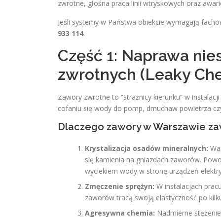
zwrotne, głośna praca linii wtryskowych oraz awar
Jeśli systemy w Państwa obiekcie wymagają fachow
933 114
.
Część 1: Naprawa ni
zwrotnych (Leaky Che
Zawory zwrotne to “strażnicy kierunku” w instalacji
cofaniu się wody do pomp, dmuchaw powietrza cz
Dlaczego zawory w Warszawie z
Krystalizacja osadów mineralnych:
War
się kamienia na gniazdach zaworów. Powod
wyciekiem wody w stronę urządzeń elektr
Zmęczenie sprężyn:
W instalacjach prac
zaworów tracą swoją elastyczność po kilku 
Agresywna chemia:
Nadmierne stężenie