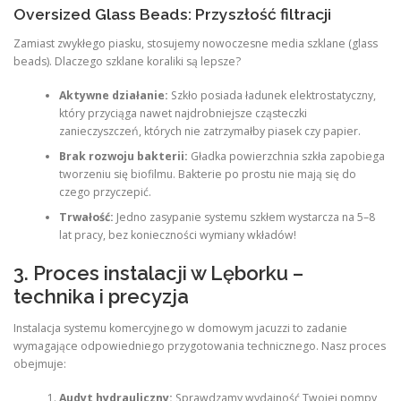
Oversized Glass Beads: Przyszłość filtracji
Zamiast zwykłego piasku, stosujemy nowoczesne media szklane (glass
beads). Dlaczego szklane koraliki są lepsze?
Aktywne działanie:
Szkło posiada ładunek elektrostatyczny,
który przyciąga nawet najdrobniejsze cząsteczki
zanieczyszczeń, których nie zatrzymałby piasek czy papier.
Brak rozwoju bakterii:
Gładka powierzchnia szkła zapobiega
tworzeniu się biofilmu. Bakterie po prostu nie mają się do
czego przyczepić.
Trwałość:
Jedno zasypanie systemu szkłem wystarcza na 5–8
lat pracy, bez konieczności wymiany wkładów!
3. Proces instalacji w Lęborku –
technika i precyzja
Instalacja systemu komercyjnego w domowym jacuzzi to zadanie
wymagające odpowiedniego przygotowania technicznego. Nasz proces
obejmuje:
Audyt hydrauliczny:
Sprawdzamy wydajność Twojej pompy