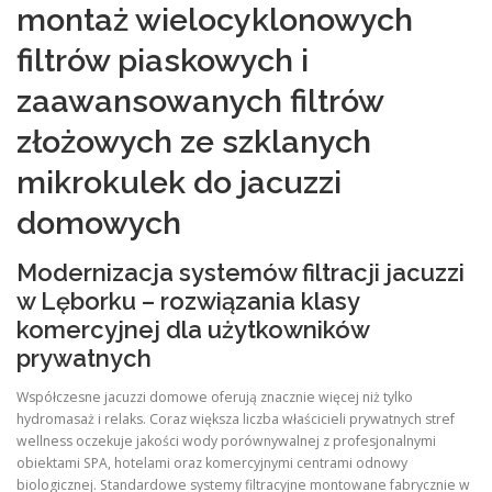
montaż wielocyklonowych
filtrów piaskowych i
zaawansowanych filtrów
złożowych ze szklanych
mikrokulek do jacuzzi
domowych
Modernizacja systemów filtracji jacuzzi
w Lęborku – rozwiązania klasy
komercyjnej dla użytkowników
prywatnych
Współczesne jacuzzi domowe oferują znacznie więcej niż tylko
hydromasaż i relaks. Coraz większa liczba właścicieli prywatnych stref
wellness oczekuje jakości wody porównywalnej z profesjonalnymi
obiektami SPA, hotelami oraz komercyjnymi centrami odnowy
biologicznej. Standardowe systemy filtracyjne montowane fabrycznie w