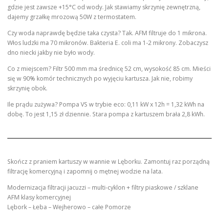
gdzie jest zawsze +15°C od wody. Jak stawiamy skrzynię zewnętrzną,
dajemy grzałkę mrozową 50W z termostatem.
Czy woda naprawdę będzie taka czysta? Tak. AFM filtruje do 1 mikrona.
Włos ludzki ma 70 mikronów. Bakteria E. coli ma 1-2 mikrony. Zobaczysz
dno niecki jakby nie było wody.
Co z miejscem? Filtr 500 mm ma średnicę 52 cm, wysokość 85 cm. Mieści
się w 90% komór technicznych po wyjęciu kartusza. Jak nie, robimy
skrzynię obok.
Ile prądu zużywa? Pompa VS w trybie eco: 0,11 kW x 12h = 1,32 kWh na
dobę. To jest 1,15 zł dziennie. Stara pompa z kartuszem brała 2,8 kWh.
Skończ z praniem kartuszy w wannie w Lęborku. Zamontuj raz porządną
filtrację komercyjną i zapomnij o mętnej wodzie na lata.
Modernizacja filtracji jacuzzi – multi-cyklon + filtry piaskowe / szklane
AFM klasy komercyjnej
Lębork – Łeba – Wejherowo – całe Pomorze