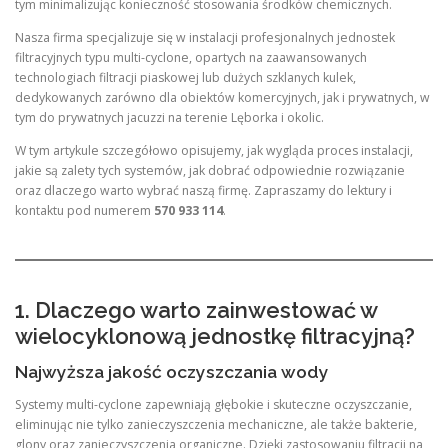
tym minimalizując konieczność stosowania środków chemicznych.
Nasza firma specjalizuje się w instalacji profesjonalnych jednostek
filtracyjnych typu multi-cyclone, opartych na zaawansowanych
technologiach filtracji piaskowej lub dużych szklanych kulek,
dedykowanych zarówno dla obiektów komercyjnych, jak i prywatnych, w
tym do prywatnych jacuzzi na terenie Lęborka i okolic.
W tym artykule szczegółowo opisujemy, jak wygląda proces instalacji,
jakie są zalety tych systemów, jak dobrać odpowiednie rozwiązanie
oraz dlaczego warto wybrać naszą firmę. Zapraszamy do lektury i
kontaktu pod numerem
570 933 114
.
1. Dlaczego warto zainwestować w
wielocyklonową jednostkę filtracyjną?
Najwyższa jakość oczyszczania wody
Systemy multi-cyclone zapewniają głębokie i skuteczne oczyszczanie,
eliminując nie tylko zanieczyszczenia mechaniczne, ale także bakterie,
glony oraz zanieczyszczenia organiczne. Dzięki zastosowaniu filtracji na