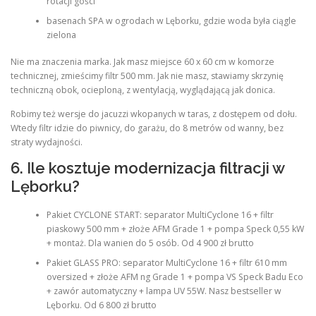
rotacji gości
basenach SPA w ogrodach w Lęborku, gdzie woda była ciągle
zielona
Nie ma znaczenia marka. Jak masz miejsce 60 x 60 cm w komorze
technicznej, zmieścimy filtr 500 mm. Jak nie masz, stawiamy skrzynię
techniczną obok, ocieploną, z wentylacją, wyglądającą jak donica.
Robimy też wersje do jacuzzi wkopanych w taras, z dostępem od dołu.
Wtedy filtr idzie do piwnicy, do garażu, do 8 metrów od wanny, bez
straty wydajności.
6. Ile kosztuje modernizacja filtracji w
Lęborku?
Pakiet CYCLONE START: separator MultiCyclone 16 + filtr
piaskowy 500 mm + złoże AFM Grade 1 + pompa Speck 0,55 kW
+ montaż. Dla wanien do 5 osób. Od 4 900 zł brutto
Pakiet GLASS PRO: separator MultiCyclone 16 + filtr 610 mm
oversized + złoże AFM ng Grade 1 + pompa VS Speck Badu Eco
+ zawór automatyczny + lampa UV 55W. Nasz bestseller w
Lęborku. Od 6 800 zł brutto