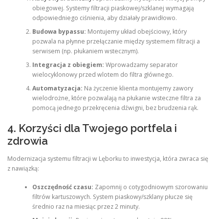
obiegowej. Systemy filtracji piaskowej/szklanej wymagają
odpowiedniego ciśnienia, aby działały prawidłowo.
Budowa bypassu:
Montujemy układ obejściowy, który
pozwala na płynne przełączanie między systemem filtracji a
serwisem (np. płukaniem wstecznym).
Integracja z obiegiem:
Wprowadzamy separator
wielocyklonowy przed wlotem do filtra głównego.
Automatyzacja:
Na życzenie klienta montujemy zawory
wielodrożne, które pozwalają na płukanie wsteczne filtra za
pomocą jednego przekręcenia dźwigni, bez brudzenia rąk.
4. Korzyści dla Twojego portfela i
zdrowia
Modernizacja systemu filtracji w Lęborku to inwestycja, która zwraca się
z nawiązką:
Oszczędność czasu:
Zapomnij o cotygodniowym szorowaniu
filtrów kartuszowych. System piaskowy/szklany płucze się
średnio raz na miesiąc przez 2 minuty.