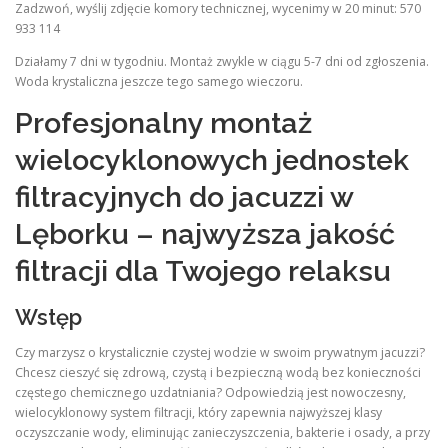
Zadzwoń, wyślij zdjęcie komory technicznej, wycenimy w 20 minut: 570
933 114
Działamy 7 dni w tygodniu. Montaż zwykle w ciągu 5-7 dni od zgłoszenia.
Woda krystaliczna jeszcze tego samego wieczoru.
Profesjonalny montaż
wielocyklonowych jednostek
filtracyjnych do jacuzzi w
Lęborku – najwyższa jakość
filtracji dla Twojego relaksu
Wstęp
Czy marzysz o krystalicznie czystej wodzie w swoim prywatnym jacuzzi?
Chcesz cieszyć się zdrową, czystą i bezpieczną wodą bez konieczności
częstego chemicznego uzdatniania? Odpowiedzią jest nowoczesny,
wielocyklonowy system filtracji, który zapewnia najwyższej klasy
oczyszczanie wody, eliminując zanieczyszczenia, bakterie i osady, a przy