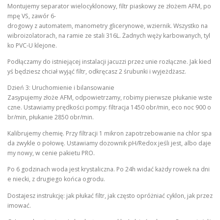
Montujemy separator wielocyklonowy, filtr piaskowy ze złożem AFM, po
mpę VS, zawór 6-
drogowy z automatem, manometry glicerynowe, wziernik. Wszystko na
wibroizolatorach, na ramie ze stali 316L. Żadnych węży karbowanych, tyl
ko PVC-U klejone.
Podłączamy do istniejącej instalacji jacuzzi przez unie rozłączne. Jak kied
yś będziesz chciał wyjąć filtr, odkręcasz 2 śrubunki i wyjeżdżasz.
Dzień 3: Uruchomienie i bilansowanie
Zasypujemy złoże AFM, odpowietrzamy, robimy pierwsze płukanie wste
czne. Ustawiamy prędkości pompy: filtracja 1450 obr/min, eco noc 900 o
br/min, płukanie 2850 obr/min.
Kalibrujemy chemię. Przy filtracji 1 mikron zapotrzebowanie na chlor spa
da zwykle o połowę. Ustawiamy dozownik pH/Redox jeśli jest, albo daje
my nowy, w cenie pakietu PRO.
Po 6 godzinach woda jest krystaliczna. Po 24h widać każdy rowek na dni
e niecki, z drugiego końca ogrodu.
Dostajesz instrukcję: jak płukać filtr, jak często opróżniać cyklon, jak przez
imować.