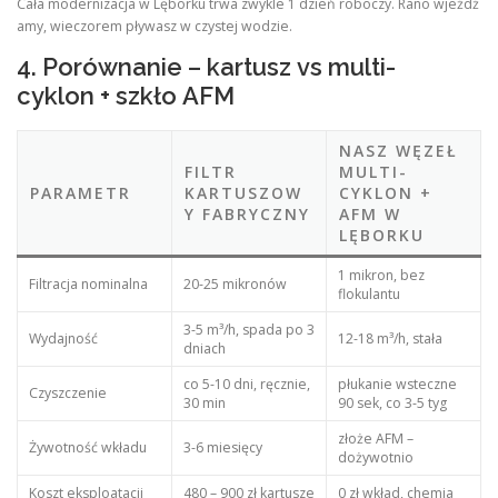
Cała modernizacja w Lęborku trwa zwykle 1 dzień roboczy. Rano wjeżdż
amy, wieczorem pływasz w czystej wodzie.
4. Porównanie – kartusz vs multi-
cyklon + szkło AFM
NASZ WĘZEŁ
FILTR
MULTI-
PARAMETR
KARTUSZOW
CYKLON +
Y FABRYCZNY
AFM W
LĘBORKU
1 mikron, bez
Filtracja nominalna
20-25 mikronów
flokulantu
3-5 m³/h, spada po 3
Wydajność
12-18 m³/h, stała
dniach
co 5-10 dni, ręcznie,
płukanie wsteczne
Czyszczenie
30 min
90 sek, co 3-5 tyg
złoże AFM –
Żywotność wkładu
3-6 miesięcy
dożywotnio
Koszt eksploatacji
480 – 900 zł kartusze
0 zł wkład, chemia