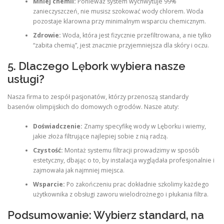
Mniej chemii:
Ponieważ system wychwytuje 99%
zanieczyszczeń, nie musisz szokować wody chlorem. Woda
pozostaje klarowna przy minimalnym wsparciu chemicznym.
Zdrowie:
Woda, która jest fizycznie przefiltrowana, a nie tylko
“zabita chemią”, jest znacznie przyjemniejsza dla skóry i oczu.
5. Dlaczego Lębork wybiera nasze
usługi?
Nasza firma to zespół pasjonatów, którzy przenoszą standardy
basenów olimpijskich do domowych ogrodów. Nasze atuty:
Doświadczenie:
Znamy specyfikę wody w Lęborku i wiemy,
jakie złoża filtrujące najlepiej sobie z nią radzą.
Czystość:
Montaż systemu filtracji prowadzimy w sposób
estetyczny, dbając o to, by instalacja wyglądała profesjonalnie i
zajmowała jak najmniej miejsca.
Wsparcie:
Po zakończeniu prac dokładnie szkolimy każdego
użytkownika z obsługi zaworu wielodrożnego i płukania filtra.
Podsumowanie: Wybierz standard, na