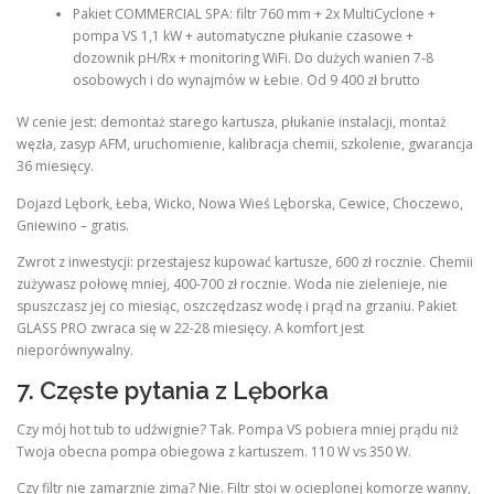
Pakiet COMMERCIAL SPA: filtr 760 mm + 2x MultiCyclone +
pompa VS 1,1 kW + automatyczne płukanie czasowe +
dozownik pH/Rx + monitoring WiFi. Do dużych wanien 7-8
osobowych i do wynajmów w Łebie. Od 9 400 zł brutto
W cenie jest: demontaż starego kartusza, płukanie instalacji, montaż
węzła, zasyp AFM, uruchomienie, kalibracja chemii, szkolenie, gwarancja
36 miesięcy.
Dojazd Lębork, Łeba, Wicko, Nowa Wieś Lęborska, Cewice, Choczewo,
Gniewino – gratis.
Zwrot z inwestycji: przestajesz kupować kartusze, 600 zł rocznie. Chemii
zużywasz połowę mniej, 400-700 zł rocznie. Woda nie zielenieje, nie
spuszczasz jej co miesiąc, oszczędzasz wodę i prąd na grzaniu. Pakiet
GLASS PRO zwraca się w 22-28 miesięcy. A komfort jest
nieporównywalny.
7. Częste pytania z Lęborka
Czy mój hot tub to udźwignie? Tak. Pompa VS pobiera mniej prądu niż
Twoja obecna pompa obiegowa z kartuszem. 110 W vs 350 W.
Czy filtr nie zamarznie zimą? Nie. Filtr stoi w ocieplonej komorze wanny,