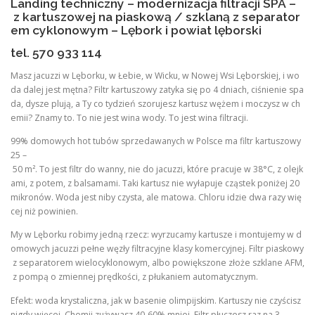
Landing techniczny – modernizacja filtracji SPA –
z kartuszowej na piaskową / szklaną z separator
em cyklonowym – Lębork i powiat lęborski
tel. 570 933 114
Masz jacuzzi w Lęborku, w Łebie, w Wicku, w Nowej Wsi Lęborskiej, i wo
da dalej jest mętna? Filtr kartuszowy zatyka się po 4 dniach, ciśnienie spa
da, dysze plują, a Ty co tydzień szorujesz kartusz wężem i moczysz w ch
emii? Znamy to. To nie jest wina wody. To jest wina filtracji.
99% domowych hot tubów sprzedawanych w Polsce ma filtr kartuszowy
25 –
50 m². To jest filtr do wanny, nie do jacuzzi, które pracuje w 38°C, z olejk
ami, z potem, z balsamami. Taki kartusz nie wyłapuje cząstek poniżej 20
mikronów. Woda jest niby czysta, ale matowa. Chloru idzie dwa razy wię
cej niż powinien.
My w Lęborku robimy jedną rzecz: wyrzucamy kartusze i montujemy w d
omowych jacuzzi pełne węzły filtracyjne klasy komercyjnej. Filtr piaskowy
z separatorem wielocyklonowym, albo powiększone złoże szklane AFM,
z pompą o zmiennej prędkości, z płukaniem automatycznym.
Efekt: woda krystaliczna, jak w basenie olimpijskim. Kartuszy nie czyścisz
nigdy więcej. Chemii zużywasz 40-60% mniej. Filtr płuczesz raz na 3-