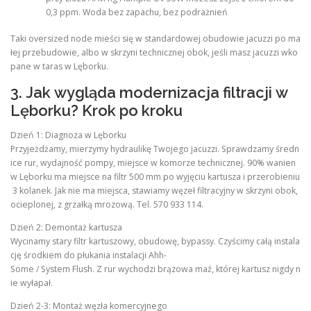
0,3 ppm. Woda bez zapachu, bez podrażnień
Taki oversized node mieści się w standardowej obudowie jacuzzi po ma
łej przebudowie, albo w skrzyni technicznej obok, jeśli masz jacuzzi wko
pane w taras w Lęborku.
3. Jak wygląda modernizacja filtracji w
Lęborku? Krok po kroku
Dzień 1: Diagnoza w Lęborku
Przyjeżdżamy, mierzymy hydraulikę Twojego jacuzzi. Sprawdzamy średn
ice rur, wydajność pompy, miejsce w komorze technicznej. 90% wanien
w Lęborku ma miejsce na filtr 500 mm po wyjęciu kartusza i przerobieniu
3 kolanek. Jak nie ma miejsca, stawiamy węzeł filtracyjny w skrzyni obok,
ocieplonej, z grzałką mrozową. Tel. 570 933 114.
Dzień 2: Demontaż kartusza
Wycinamy stary filtr kartuszowy, obudowę, bypassy. Czyścimy całą instala
cję środkiem do płukania instalacji Ahh-
Some / System Flush. Z rur wychodzi brązowa maź, której kartusz nigdy n
ie wyłapał.
Dzień 2-3: Montaż węzła komercyjnego