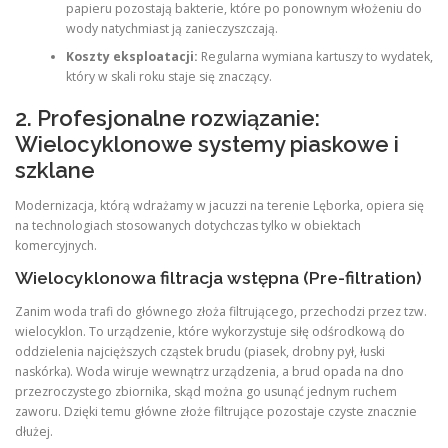
papieru pozostają bakterie, które po ponownym włożeniu do
wody natychmiast ją zanieczyszczają.
Koszty eksploatacji:
Regularna wymiana kartuszy to wydatek,
który w skali roku staje się znaczący.
2. Profesjonalne rozwiązanie:
Wielocyklonowe systemy piaskowe i
szklane
Modernizacja, którą wdrażamy w jacuzzi na terenie Lęborka, opiera się
na technologiach stosowanych dotychczas tylko w obiektach
komercyjnych.
Wielocyklonowa filtracja wstępna (Pre-filtration)
Zanim woda trafi do głównego złoża filtrującego, przechodzi przez tzw.
wielocyklon. To urządzenie, które wykorzystuje siłę odśrodkową do
oddzielenia najcięższych cząstek brudu (piasek, drobny pył, łuski
naskórka). Woda wiruje wewnątrz urządzenia, a brud opada na dno
przezroczystego zbiornika, skąd można go usunąć jednym ruchem
zaworu. Dzięki temu główne złoże filtrujące pozostaje czyste znacznie
dłużej.