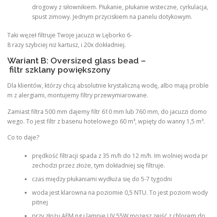
drogowy z siłownikiem. Płukanie, płukanie wsteczne, cyrkulacja,
spust zimowy. Jednym przyciskiem na panelu dotykowym.
Taki węzeł filtruje Twoje jacuzzi w Lęborko 6-
8 razy szybciej niż kartusz, i 20x dokładniej.
Wariant B: Oversized glass bead –
filtr szklany powiększony
Dla klientów, którzy chcą absolutnie krystaliczną wodę, albo mają proble
m z alergiami, montujemy filtry przewymiarowane.
Zamiast filtra 500 mm dajemy filtr 610 mm lub 760 mm, do jacuzzi domo
wego. To jest filtr z basenu hotelowego 60 m³, wpięty do wanny 1,5 m³.
Co to daje?
prędkość filtracji spada z 35 m/h do 12 m/h. Im wolniej woda pr
zechodzi przez złoże, tym dokładniej się filtruje.
czas między płukaniami wydłuża się do 5-7 tygodni
woda jest klarowna na poziomie 0,5 NTU. To jest poziom wody
pitnej
przy złożu AFM ng i lampie UV 55W możesz zejść z chlorem do