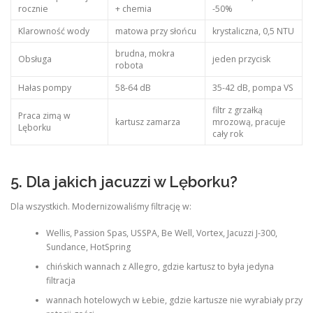
rocznie
+ chemia
-50%
Klarowność wody
matowa przy słońcu
krystaliczna, 0,5 NTU
brudna, mokra
Obsługa
jeden przycisk
robota
Hałas pompy
58-64 dB
35-42 dB, pompa VS
filtr z grzałką
Praca zimą w
kartusz zamarza
mrozową, pracuje
Lęborku
cały rok
5. Dla jakich jacuzzi w Lęborku?
Dla wszystkich. Modernizowaliśmy filtrację w:
Wellis, Passion Spas, USSPA, Be Well, Vortex, Jacuzzi J-300,
Sundance, HotSpring
chińskich wannach z Allegro, gdzie kartusz to była jedyna
filtracja
wannach hotelowych w Łebie, gdzie kartusze nie wyrabiały przy