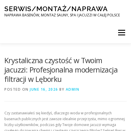
Skip
SERWIS/MONTAŻ/NAPRAWA
to
content
NAPRAWA BASENÓW, MONTAŻ SAUNY, SPA I JACUZZI W CAŁEJ POLSCE
Menu
SPA SERWIS
Krystaliczna czystość w Twoim
jacuzzi: Profesjonalna modernizacja
filtracji w Lęborku
MONTAŻ SAUNY, SPA, JACUZI W CAŁEJ POLSCE
POSTED ON
JUNE 16, 2026
BY
ADMIN
KONTAKT
Czy zastanawiałeś się kiedyś, dlaczego woda w profesjonalnych
basenach publicznych jest zawsze idealnie przejrzysta, mimo ogromnej
liczby użytkowników, podczas gdy Twoje domowe jacuzzi wymaga
ciągłego dozowania chemii i częstego czyszczenia filtrów? Sekret tkwi w