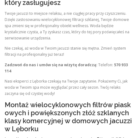
który zasługujesz
Twoje jacuzzi to miejsce relaksu, a nie ciągłej pracy przy czyszczeniu.
Dzięki zastosowaniu wielocyklonowej filtracji szklanej, Twoje domowe
spa zmieni się w profesjonalny obiekt wellness. Woda będzie
krystalicznie czysta, a Ty zyskasz czas, który do tej pory poświęcałeś na
serwisowanie urządzenia.
Nie czekaj, aż woda w Twoim jacuzzi stanie się mętna. Zmień system
filtracji na profesjonalny już teraz!
Zadzwoń do nas i umów się na wizytę doradczą:
Telefon:
570 933
114
Nasi eksperci z Lęborka czekają na Twoje zapytanie. Pokażemy Ci, jak
woda w Twoim spa może wyglądać przez cały sezon. Twój relaks
zaczyna się od czystej wody!
Montaż wielocyklonowych filtrów piask
owych i powiększonych złóż szklanych
klasy komercyjnej w domowych jacuzzi
w Lęborku