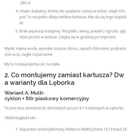
280 zł.
Olejki i balsamy. Kremy do opalania z plaży w Łebie, olejki SPA,
pot. To wszystko skleja włókna kartusza. Nie da się tego wypłuk
ać.
Brak separacji wstępnej. Wszystko, włosy, piasek z ogrodu, igły,
idzie prosto w kartusz. Zatyka się w godzinę po imprezie.
Wynik: mętna woda, wysokie zużycie chloru, zapach chloramin, podrażni
one oczy, ciągłe czyszczenie.
My to rozwiązujemy raz, na stałe.
2. Co montujemy zamiast kartusza? Dw
a warianty dla Lęborka
Wariant A: Multi-
cyklon + filtr piaskowy komercyjny
To jest nasz standard do domowych jacuzzi 4-7 osobowych w Lęborku.
Układ wygląda tak:
Separator wielocyklonowy Waterco MultiCyclone 16 / Emaux CE