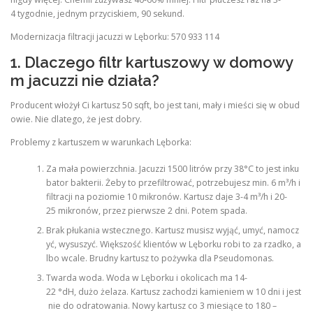
4 tygodnie, jednym przyciskiem, 90 sekund.
Modernizacja filtracji jacuzzi w Lęborku: 570 933 114
1. Dlaczego filtr kartuszowy w domowy
m jacuzzi nie działa?
Producent włożył Ci kartusz 50 sqft, bo jest tani, mały i mieści się w obud
owie. Nie dlatego, że jest dobry.
Problemy z kartuszem w warunkach Lęborka:
Za mała powierzchnia. Jacuzzi 1500 litrów przy 38°C to jest inku
bator bakterii. Żeby to przefiltrować, potrzebujesz min. 6 m³/h i
filtracji na poziomie 10 mikronów. Kartusz daje 3-4 m³/h i 20-
25 mikronów, przez pierwsze 2 dni. Potem spada.
Brak płukania wstecznego. Kartusz musisz wyjąć, umyć, namocz
yć, wysuszyć. Większość klientów w Lęborku robi to za rzadko, a
lbo wcale. Brudny kartusz to pożywka dla Pseudomonas.
Twarda woda. Woda w Lęborku i okolicach ma 14-
22 °dH, dużo żelaza. Kartusz zachodzi kamieniem w 10 dni i jest
nie do odratowania. Nowy kartusz co 3 miesiące to 180 –