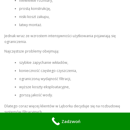
niewielkie rozmiary,
prostą konstrukcję,
niski koszt zakupu,
łatwy montaż.
Jednak wraz ze wzrostem intensywności użytkowania pojawiają się
ograniczenia.
Najczęstsze problemy obejmują:
szybkie zapychanie wkładów,
konieczność częstego czyszczenia,
ograniczoną wydajność filtracji,
wyższe koszty eksploatacyjne,
gorszą jakość wody.
Dlatego coraz więcej klientów w Lęborku decyduje się na rozbudowę
systemów filtracyjnych.
Zadzwoń
Filtracja klasy komercyjnej w