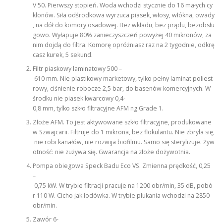
V 50. Pierwszy stopień. Woda wchodzi stycznie do 16 małych cy
klonów. Siła odśrodkowa wyrzuca piasek, włosy, włókna, owady
, na dół do komory osadowej. Bez wkładu, bez prądu, bezobsłu
gowo. Wyłapuje 80% zanieczyszczeń powyżej 40 mikronów, za
nim dojdą do filtra. Komorę opróżniasz raz na 2 tygodnie, odkrę
casz kurek, 5 sekund.
Filtr piaskowy laminatowy 500 –
610 mm. Nie plastikowy marketowy, tylko pełny laminat poliest
rowy, ciśnienie robocze 2,5 bar, do basenów komercyjnych. W
środku nie piasek kwarcowy 0,4-
0,8 mm, tylko szkło filtracyjne AFM ng Grade 1.
Złoże AFM. To jest aktywowane szkło filtracyjne, produkowane
w Szwajcarii. Filtruje do 1 mikrona, bez flokulantu. Nie zbryla się,
nie robi kanałów, nie rozwija biofilmu. Samo się sterylizuje. Żyw
otność: nie zużywa się. Gwarancja na złoże dożywotnia.
Pompa obiegowa Speck Badu Eco VS. Zmienna prędkość, 0,25
–
0,75 kW. W trybie filtracji pracuje na 1200 obr/min, 35 dB, pobó
r 110 W. Cicho jak lodówka. W trybie płukania wchodzi na 2850
obr/min.
Zawór 6-