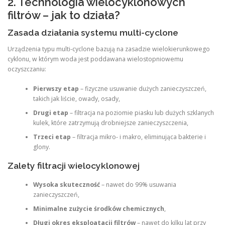
2. Technologia wielocyklonowych
filtrów – jak to działa?
Zasada działania systemu multi-cyclone
Urządzenia typu multi-cyclone bazują na zasadzie wielokierunkowego
cyklonu, w którym woda jest poddawana wielostopniowemu
oczyszczaniu:
Pierwszy etap
– fizyczne usuwanie dużych zanieczyszczeń,
takich jak liście, owady, osady,
Drugi etap
– filtracja na poziomie piasku lub dużych szklanych
kulek, które zatrzymują drobniejsze zanieczyszczenia,
Trzeci etap
– filtracja mikro- i makro, eliminująca bakterie i
glony.
Zalety filtracji wielocyklonowej
Wysoka skuteczność
– nawet do 99% usuwania
zanieczyszczeń,
Minimalne zużycie środków chemicznych
,
Długi okres eksploatacji filtrów
– nawet do kilku lat przy