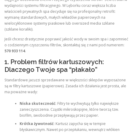
wydajności systemu filtracyjnego. W Lęborku coraz większa liczba
właścicieli prywatnych spa decyduje się na profesjonalny retrofit:
wymianę standardowych, małych wkładów papierowych na
wielocyklonowe systemy piaskowe lub oversized media szklane
(szklane koraliki).
Jeśli chcesz drastycznie poprawić jakość wody w swoim spa i zapomnieć
o codziennym czyszczeniu filtrów, skontaktuj się z nami pod numerem:
570 933 114
.
1. Problem filtrów kartuszowych:
Dlaczego Twoje spa “płakało”
Standardowe jacuzzi sprzedawane w większości sklepów wyposażone
są w filtry kartuszowe (papierowe). Zasada ich działania jest prosta, ale
ma poważne wady:
Niska skuteczność:
Filtry te wychwytują tylko największe
zanieczyszczenia. Cząstki mikroskopijne, które tworzą tzw.
biofilm, swobodnie przepływają przez papier.
Krótka żywotność:
Kartusz zapycha się w tempie
błyskawicznym. Nawet po przepłukaniu, wewnątrz włókien