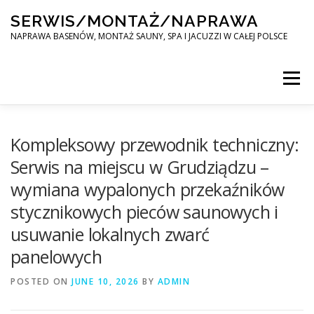
Skip
SERWIS/MONTAŻ/NAPRAWA
to
content
NAPRAWA BASENÓW, MONTAŻ SAUNY, SPA I JACUZZI W CAŁEJ POLSCE
Menu
SPA SERWIS
Kompleksowy przewodnik techniczny:
Serwis na miejscu w Grudziądzu –
wymiana wypalonych przekaźników
MONTAŻ SAUNY, SPA, JACUZI W CAŁEJ POLSCE
stycznikowych pieców saunowych i
usuwanie lokalnych zwarć
KONTAKT
panelowych
POSTED ON
JUNE 10, 2026
BY
ADMIN