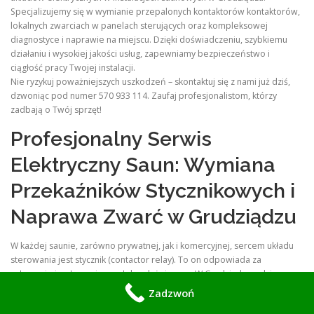
Specjalizujemy się w wymianie przepalonych kontaktorów kontaktorów,
lokalnych zwarciach w panelach sterujących oraz kompleksowej
diagnostyce i naprawie na miejscu. Dzięki doświadczeniu, szybkiemu
działaniu i wysokiej jakości usług, zapewniamy bezpieczeństwo i
ciągłość pracy Twojej instalacji.
Nie ryzykuj poważniejszych uszkodzeń – skontaktuj się z nami już dziś,
dzwoniąc pod numer 570 933 114. Zaufaj profesjonalistom, którzy
zadbają o Twój sprzęt!
Profesjonalny Serwis
Elektryczny Saun: Wymiana
Przekaźników Stycznikowych i
Naprawa Zwarć w Grudziądzu
W każdej saunie, zarówno prywatnej, jak i komercyjnej, sercem układu
sterowania jest stycznik (contactor relay). To on odpowiada za
załączanie i wyłączanie grzałek o dużej mocy. W Grudziądzu, gdzie
intensywna eksploatacja obiektów wellness jest normą, usterki
Zadzwoń
styczników oraz miejscowe zwarcia w panelach sterowniczych są