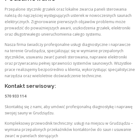
Przepalone styczniki grzałek oraz lokalne zwarcia paneli sterowania
należą do najczęściej występujących usterek w nowoczesnych saunach
elektrycznych. Zignorowanie pierwszych objawów problemu może
prowadzić do poważniejszych awarii, uszkodzenia grzałek, elektroniki
oraz długotrwałego unieruchomienia całego systemu.
Nasza firma świadczy profesjonalne usługi diagnostyczne i naprawcze
na terenie Grudziądza, specjalizując się w wymianie przepalonych
styczników, usuwaniu zwarć paneli sterowania, naprawie elektroniki
oraz przywracaniu pełnej sprawności systemów saunowych. Wszystkie
prace realizujemy bezpośrednio u klienta, wykorzystując specjalistyczne
narzędzia oraz wieloletnie doświadczenie techniczne.
Kontakt serwisowy:
570 933 114
Skontaktuj się z nami, aby umówić profesjonalną diagnostykę i naprawę
swojej sauny w Grudziądzu.
Kompleksowy przewodnik techniczny: usługi na miejscu w Grudziądzu –
wymiana przepalonych przekaźników kontaktorów do saun i usuwanie
zwarć w panelach sterujących