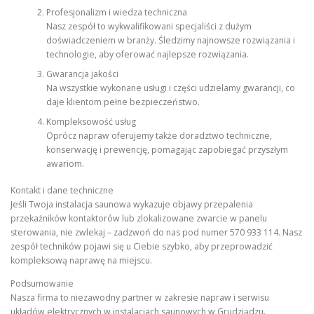
Profesjonalizm i wiedza techniczna
Nasz zespół to wykwalifikowani specjaliści z dużym
doświadczeniem w branży. Śledzimy najnowsze rozwiązania i
technologie, aby oferować najlepsze rozwiązania.
Gwarancja jakości
Na wszystkie wykonane usługi i części udzielamy gwarancji, co
daje klientom pełne bezpieczeństwo.
Kompleksowość usług
Oprócz napraw oferujemy także doradztwo techniczne,
konserwację i prewencję, pomagając zapobiegać przyszłym
awariom.
Kontakt i dane techniczne
Jeśli Twoja instalacja saunowa wykazuje objawy przepalenia
przekaźników kontaktorów lub zlokalizowane zwarcie w panelu
sterowania, nie zwlekaj – zadzwoń do nas pod numer 570 933 114. Nasz
zespół techników pojawi się u Ciebie szybko, aby przeprowadzić
kompleksową naprawę na miejscu.
Podsumowanie
Nasza firma to niezawodny partner w zakresie napraw i serwisu
układów elektrycznych w instalacjach saunowych w Grudziądzu.