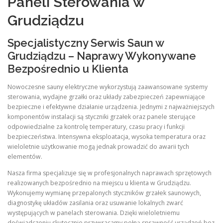
Paneli Sterowania w
Grudziądzu
Specjalistyczny Serwis Saun w
Grudziądzu – Naprawy Wykonywane
Bezpośrednio u Klienta
Nowoczesne sauny elektryczne wykorzystują zaawansowane systemy
sterowania, wydajne grzałki oraz układy zabezpieczeń zapewniające
bezpieczne i efektywne działanie urządzenia. Jednymi z najważniejszych
komponentów instalacji są styczniki grzałek oraz panele sterujące
odpowiedzialne za kontrolę temperatury, czasu pracy i funkcji
bezpieczeństwa. Intensywna eksploatacja, wysoka temperatura oraz
wieloletnie użytkowanie mogą jednak prowadzić do awarii tych
elementów.
Nasza firma specjalizuje się w profesjonalnych naprawach sprzętowych
realizowanych bezpośrednio na miejscu u klienta w Grudziądzu.
Wykonujemy wymianę przepalonych styczników grzałek saunowych,
diagnostykę układów zasilania oraz usuwanie lokalnych zwarć
występujących w panelach sterowania. Dzięki wieloletniemu
doświadczeniu skutecznie przywracamy pełną sprawność urządzeń bez