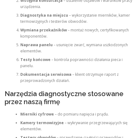
Wstępna konsultacja
– ustalenie objawów i warunków pracy
urządzenia.
Diagnostyka na miejscu
– wykorzystanie mierników, kamer
termowizyjnych i testerów obwodów.
Wymiana przekaźników
– montaż nowych, certyfikowanych
komponentów.
Naprawa panelu
– usunięcie zwarć, wymiana uszkodzonych
elementów.
Testy końcowe
– kontrola poprawności działania pieca i
panelu.
Dokumentacja serwisowa
– klient otrzymuje raport z
przeprowadzonych działań.
Narzędzia diagnostyczne stosowane
przez naszą firmę
Mierniki cyfrowe
– do pomiaru napięcia i prądu.
Kamery termowizyjne
– wykrywanie przegrzewających się
elementów.
Testery obwodów
– sprawdzanie ciągłości przewodów i