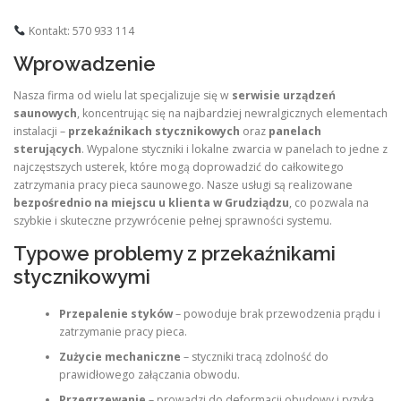
Kontakt: 570 933 114
Wprowadzenie
Nasza firma od wielu lat specjalizuje się w
serwisie urządzeń
saunowych
, koncentrując się na najbardziej newralgicznych elementach
instalacji –
przekaźnikach stycznikowych
oraz
panelach
sterujących
. Wypalone styczniki i lokalne zwarcia w panelach to jedne z
najczęstszych usterek, które mogą doprowadzić do całkowitego
zatrzymania pracy pieca saunowego. Nasze usługi są realizowane
bezpośrednio na miejscu u klienta w Grudziądzu
, co pozwala na
szybkie i skuteczne przywrócenie pełnej sprawności systemu.
Typowe problemy z przekaźnikami
stycznikowymi
Przepalenie styków
– powoduje brak przewodzenia prądu i
zatrzymanie pracy pieca.
Zużycie mechaniczne
– styczniki tracą zdolność do
prawidłowego załączania obwodu.
Przegrzewanie
– prowadzi do deformacji obudowy i ryzyka