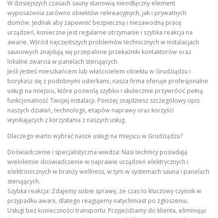
W dzisiejszych czasach sauny stanowią nieodłączny element
wyposażenia zarówno obiektów rekreacyjnych, jak i prywatnych
domów. Jednak aby zapewnić bezpieczną i niezawodną pracę
urządzeń, konieczne jest regularne utrzymanie i szybka reakcja na
awarie. Wśród najczęstszych problemów technicznych w instalacjach
saunowych znajdują się przepalone przekaźniki kontaktorów oraz
lokalne zwarcia w panelach sterujących.
Jeśli jesteś mieszkańcem lub właścicielem obiektu w Grudziądzu i
borykasz się z podobnymi usterkami, nasza firma oferuje profesjonalne
usługi na miejscu, które pozwolą szybko i skutecznie przywrócić pełną
funkcjonalność Twojej instalacji. Poniżej znajdziesz szczegółowy opis
naszych działań, technologii, etapów naprawy oraz korzyści
wynikających z korzystania z naszych usług.
Dlaczego warto wybrać nasze usługi na miejscu w Grudziądzu?
Doświadczenie i specjalistyczna wiedza: Nasi technicy posiadają
wieloletnie doświadczenie w naprawie urządzeń elektrycznych i
elektronicznych w branży wellness, w tym w systemach sauna i panelach
sterujących.
Szybka reakcja: Zdajemy sobie sprawę, że czas to kluczowy czynnik w
przypadku awarii, dlatego reagujemy natychmiast po zgłoszeniu.
Usługi bez konieczności transportu: Przyjeżdżamy do klienta, eliminując