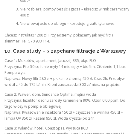
800 zł.
Nie rozbieraj pompy bez ściągacza – ukręcisz wirnik ceramiczny
400 zł.
Nie wlewaj octu do obiegu – koroduje grzałki tytanowe.
Chcesz instruktaż? 200 zł. Przyjedziemy, pokażemy jak myć filtr i
skimmer. Tel. 570 933 114.
10. Case study – 3 zapchane filtracje z Warszawy
Case 1: Mokotów, apartament, Jacuzzi J-335, błąd FLO
Przyczyna: Filtr 50 sq ft nie myty 14 miesięcy + biofilm. Ciśnienie 1,1 bar.
Pompa wyła.
Naprawa: Nowy filtr 280 zł + płukanie chemią 450 zł. Czas 2h. Przepływ
wrócił z 45 do 175 L/min. Klient zaoszczędzi 300 zł/mies. na prądzie.
Case 2: Wawer, dom, Sundance Optima, mętna woda
Przyczyna: Inżektor ozonu zarosły kamieniem 90%. Ozon 0,00 ppm. Do
tego włosy w pompie obiegowej.
Naprawa: Kwasowanie inżektora 150 zł + czyszczenie wirnika 450 zł +
lampa UV 350 zł. Razem 950 zł. Woda kryształ po 24h.
Case 3: Wilanów, hotel, Coast Spas, wyrzuca RCD