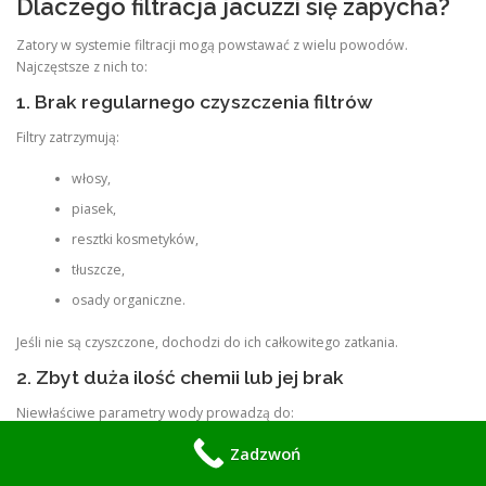
Dlaczego filtracja jacuzzi się zapycha?
Zatory w systemie filtracji mogą powstawać z wielu powodów.
Najczęstsze z nich to:
1. Brak regularnego czyszczenia filtrów
Filtry zatrzymują:
włosy,
piasek,
resztki kosmetyków,
tłuszcze,
osady organiczne.
Jeśli nie są czyszczone, dochodzi do ich całkowitego zatkania.
2. Zbyt duża ilość chemii lub jej brak
Niewłaściwe parametry wody prowadzą do:
Zadzwoń
powstawania osadów,
rozwoju biofilmu,