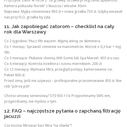
Przyczyna: Zator w rurze 2” za grzałką. Grzałka przegrzana, upływność.
Kamera pokazała “korek” z tłuszczu i włosów 30cm.
Naprawa: Myjka ciśnieniowa 950 zł + nowa grzałka 750 zł. Gdyby wezwali
nas przy FLO, grzałka by żyła.
11. Jak zapobiegać zatorom – checklist na cały
rok dla Warszawy
Co 2 tygodnie: Płucz filtr wężem. Wyjmij włosy ze skimmera.
Co 1 miesiąc: Sprawdź ciśnienie na manometrze. Wzrost o 0,3 bar = myj
filtr.
Co 3 miesiące: Płukanie chemią Ahh-Some lub Spa Marvel. 450 zł u nas.
Co 6 miesięcy: Kontrola inżektora i ozonu miernikiem. 200 zł.
Co 12 miesięcy: Wymiana filtra, przegląd pompy, kamerowanie rur.
Pakiet 800 zł.
Przed zimą: Jeśli nie używasz – profesjonalne przezimowanie 450 zł. Nie
rób “pół na pół”.
Chcesz umowę serwisową? 570 933 114. Przypominamy SMS-em,
przyjeżdżamy, nie myślisz o tym.
12. FAQ – najczęstsze pytania o zapchaną filtrację
jacuzzi
Czy można filtrować bez filtra “na chwilę”?