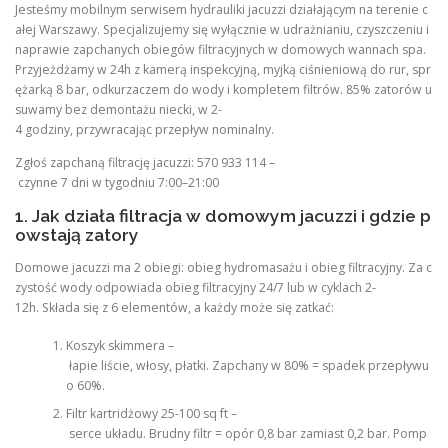
Jesteśmy mobilnym serwisem hydrauliki jacuzzi działającym na terenie c
ałej Warszawy. Specjalizujemy się wyłącznie w udrażnianiu, czyszczeniu i
naprawie zapchanych obiegów filtracyjnych w domowych wannach spa.
Przyjeżdżamy w 24h z kamerą inspekcyjną, myjką ciśnieniową do rur, spr
ężarką 8 bar, odkurzaczem do wody i kompletem filtrów. 85% zatorów u
suwamy bez demontażu niecki, w 2-
4 godziny, przywracając przepływ nominalny.
Zgłoś zapchaną filtrację jacuzzi: 570 933 114 –
czynne 7 dni w tygodniu 7:00–21:00
1. Jak działa filtracja w domowym jacuzzi i gdzie p
owstają zatory
Domowe jacuzzi ma 2 obiegi: obieg hydromasażu i obieg filtracyjny. Za c
zystość wody odpowiada obieg filtracyjny 24/7 lub w cyklach 2-
12h. Składa się z 6 elementów, a każdy może się zatkać:
Koszyk skimmera –
łapie liście, włosy, płatki. Zapchany w 80% = spadek przepływu
o 60%.
Filtr kartridżowy 25-100 sq ft –
serce układu. Brudny filtr = opór 0,8 bar zamiast 0,2 bar. Pomp