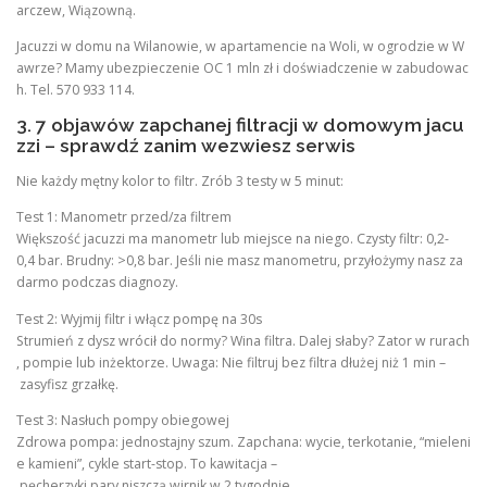
arczew, Wiązowną.
Jacuzzi w domu na Wilanowie, w apartamencie na Woli, w ogrodzie w W
awrze? Mamy ubezpieczenie OC 1 mln zł i doświadczenie w zabudowac
h. Tel. 570 933 114.
3. 7 objawów zapchanej filtracji w domowym jacu
zzi – sprawdź zanim wezwiesz serwis
Nie każdy mętny kolor to filtr. Zrób 3 testy w 5 minut:
Test 1: Manometr przed/za filtrem
Większość jacuzzi ma manometr lub miejsce na niego. Czysty filtr: 0,2-
0,4 bar. Brudny: >0,8 bar. Jeśli nie masz manometru, przyłożymy nasz za
darmo podczas diagnozy.
Test 2: Wyjmij filtr i włącz pompę na 30s
Strumień z dysz wrócił do normy? Wina filtra. Dalej słaby? Zator w rurach
, pompie lub inżektorze. Uwaga: Nie filtruj bez filtra dłużej niż 1 min –
zasyfisz grzałkę.
Test 3: Nasłuch pompy obiegowej
Zdrowa pompa: jednostajny szum. Zapchana: wycie, terkotanie, “mieleni
e kamieni”, cykle start-stop. To kawitacja –
pęcherzyki pary niszczą wirnik w 2 tygodnie.