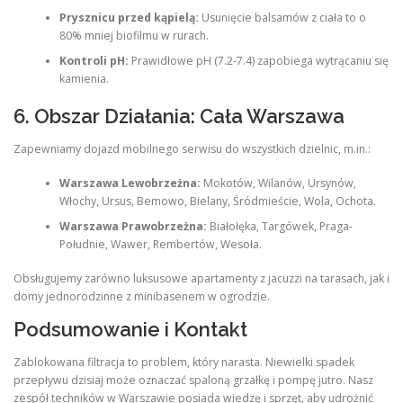
Prysznicu przed kąpielą:
Usunięcie balsamów z ciała to o
80% mniej biofilmu w rurach.
Kontroli pH:
Prawidłowe pH (7.2-7.4) zapobiega wytrącaniu się
kamienia.
6. Obszar Działania: Cała Warszawa
Zapewniamy dojazd mobilnego serwisu do wszystkich dzielnic, m.in.:
Warszawa Lewobrzeżna:
Mokotów, Wilanów, Ursynów,
Włochy, Ursus, Bemowo, Bielany, Śródmieście, Wola, Ochota.
Warszawa Prawobrzeżna:
Białołęka, Targówek, Praga-
Południe, Wawer, Rembertów, Wesoła.
Obsługujemy zarówno luksusowe apartamenty z jacuzzi na tarasach, jak i
domy jednorodzinne z minibasenem w ogrodzie.
Podsumowanie i Kontakt
Zablokowana filtracja to problem, który narasta. Niewielki spadek
przepływu dzisiaj może oznaczać spaloną grzałkę i pompę jutro. Nasz
zespół techników w Warszawie posiada wiedzę i sprzęt, aby udrożnić