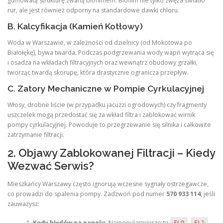
gumowatą strukturę zwaną biofilmem. Biofilm nie tylko zwęża światło
rur, ale jest również odporny na standardowe dawki chloru.
B. Kalcyfikacja (Kamień Kotłowy)
Woda w Warszawie, w zależności od dzielnicy (od Mokotowa po
Białołękę), bywa twarda. Podczas podgrzewania wody wapń wytrąca się
i osadza na wkładach filtracyjnych oraz wewnątrz obudowy grzałki,
tworząc twardą skorupę, która drastycznie ogranicza przepływ.
C. Zatory Mechaniczne w Pompie Cyrkulacyjnej
Włosy, drobne liście (w przypadku jacuzzi ogrodowych) czy fragmenty
uszczelek mogą przedostać się za wkład filtra i zablokować wirnik
pompy cyrkulacyjnej. Powoduje to przegrzewanie się silnika i całkowite
zatrzymanie filtracji.
2. Objawy Zablokowanej Filtracji – Kiedy
Wezwać Serwis?
Mieszkańcy Warszawy często ignorują wczesne sygnały ostrzegawcze,
co prowadzi do spalenia pompy. Zadzwoń pod numer
570 933 114
, jeśli
zauważysz:
Kody błędów na panelu:
Najpopularniejsze to
,
,
FLO
FL1