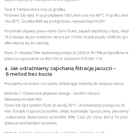
Test 4: Temperatura rury za grzałką
Pirometr lub ręka. Przy przepływie 180 L/min rura ma 40°C. Przy 40 L/min
ma 65°C. Grzałka 6kW się przegrzewa i wywala błąd HL/DY.
Pozostałe objawy: piana mimo Zero Foam, zapach stęchlizny z dysz, błąd
FLO kasuje się po restarcie i wraca po 10 min, licznik prądu +30% bo grz
ałka włącza się 3x częściej.
Masz 2+ objawy? Nie wymieniaj pompy za 2200 zł. W 70% przypadków w
ystarczy czyszczenie za 450-750 zł. Zadzwoń 570 933 114.
4. Jak udrażniamy zapchaną filtrację jacuzzi –
6 metod bez kucia
Pracujemy na mokro i na sucho, dobierając metodę do miejsca zatoru.
Metoda 1: Chemiczne płukanie obiegu – biofilm i tłuszcz
Wlewamy środek Ahh-
Some lub Spa System Flush do wody 35°C. Uruchamiamy pompy na 30
min. Środek rozpuszcza biofilm, olejki, kosmetyki. Spuszczamy, płuczemy
, odkurzamy. Skuteczność na biofilm: 99%. Czas: 2h. Cena: 450 zł. To pod
stawa przed każdym sezonem.