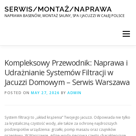
Skip
SERWIS/MONTAŻ/NAPRAWA
to
content
NAPRAWA BASENÓW, MONTAŻ SAUNY, SPA I JACUZZI W CAŁEJ POLSCE
Menu
SPA SERWIS
Kompleksowy Przewodnik: Naprawa i
Udrażnianie Systemów Filtracji w
Jacuzzi Domowym – Serwis Warszawa
MONTAŻ SAUNY, SPA, JACUZI W CAŁEJ POLSCE
POSTED ON
MAY 27, 2026
BY
ADMIN
KONTAKT
System filtracji to „układ krążenia” Twojego jacuzzi. Odpowiada nie tylko
za krystaliczną czystość wody, ale także za ochronę najdroższych
podzespołów urządzenia: grzałki, pomp masażu oraz czujników
przepływu. W Warszawie, gdzie woda sieciowa często charakteryzuje