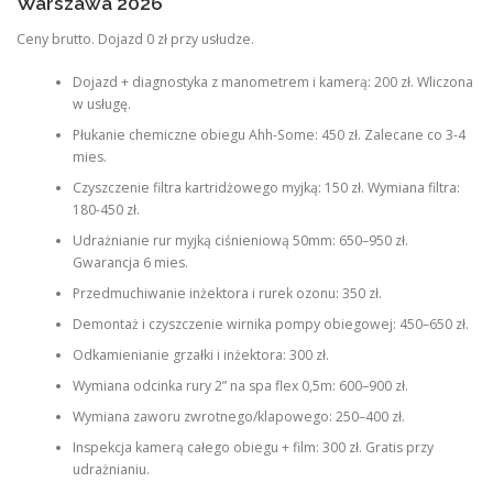
Warszawa 2026
Ceny brutto. Dojazd 0 zł przy usłudze.
Dojazd + diagnostyka z manometrem i kamerą: 200 zł. Wliczona
w usługę.
Płukanie chemiczne obiegu Ahh-Some: 450 zł. Zalecane co 3-4
mies.
Czyszczenie filtra kartridżowego myjką: 150 zł. Wymiana filtra:
180-450 zł.
Udrażnianie rur myjką ciśnieniową 50mm: 650–950 zł.
Gwarancja 6 mies.
Przedmuchiwanie inżektora i rurek ozonu: 350 zł.
Demontaż i czyszczenie wirnika pompy obiegowej: 450–650 zł.
Odkamienianie grzałki i inżektora: 300 zł.
Wymiana odcinka rury 2” na spa flex 0,5m: 600–900 zł.
Wymiana zaworu zwrotnego/klapowego: 250–400 zł.
Inspekcja kamerą całego obiegu + film: 300 zł. Gratis przy
udrażnianiu.