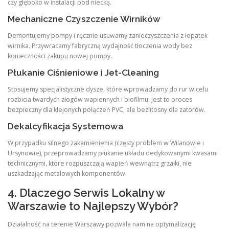
czy głęboko w instalacji pod niecką.
Mechaniczne Czyszczenie Wirników
Demontujemy pompy i ręcznie usuwamy zanieczyszczenia z łopatek
wirnika. Przywracamy fabryczną wydajność tłoczenia wody bez
konieczności zakupu nowej pompy.
Płukanie Ciśnieniowe i Jet-Cleaning
Stosujemy specjalistyczne dysze, które wprowadzamy do rur w celu
rozbicia twardych złogów wapiennych i biofilmu. Jest to proces
bezpieczny dla klejonych połączeń PVC, ale bezlitosny dla zatorów.
Dekalcyfikacja Systemowa
W przypadku silnego zakamienienia (częsty problem w Wilanowie i
Ursynowie), przeprowadzamy płukanie układu dedykowanymi kwasami
technicznymi, które rozpuszczają wapień wewnątrz grzałki, nie
uszkadzając metalowych komponentów.
4. Dlaczego Serwis Lokalny w
Warszawie to Najlepszy Wybór?
Działalność na terenie Warszawy pozwala nam na optymalizację