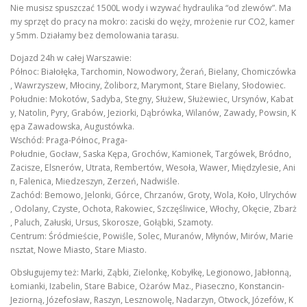
Nie musisz spuszczać 1500L wody i wzywać hydraulika “od zlewów”. Ma
my sprzęt do pracy na mokro: zaciski do węży, mrożenie rur CO2, kamer
y 5mm. Działamy bez demolowania tarasu.
Dojazd 24h w całej Warszawie:
Północ: Białołęka, Tarchomin, Nowodwory, Żerań, Bielany, Chomiczówka
, Wawrzyszew, Młociny, Żoliborz, Marymont, Stare Bielany, Słodowiec.
Południe: Mokotów, Sadyba, Stegny, Służew, Służewiec, Ursynów, Kabat
y, Natolin, Pyry, Grabów, Jeziorki, Dąbrówka, Wilanów, Zawady, Powsin, K
ępa Zawadowska, Augustówka.
Wschód: Praga-Północ, Praga-
Południe, Gocław, Saska Kępa, Grochów, Kamionek, Targówek, Bródno,
Zacisze, Elsnerów, Utrata, Rembertów, Wesoła, Wawer, Międzylesie, Ani
n, Falenica, Miedzeszyn, Zerzeń, Nadwiśle.
Zachód: Bemowo, Jelonki, Górce, Chrzanów, Groty, Wola, Koło, Ulrychów
, Odolany, Czyste, Ochota, Rakowiec, Szczęśliwice, Włochy, Okęcie, Zbarż
, Paluch, Załuski, Ursus, Skorosze, Gołąbki, Szamoty.
Centrum: Śródmieście, Powiśle, Solec, Muranów, Młynów, Mirów, Marie
nsztat, Nowe Miasto, Stare Miasto.
Obsługujemy też: Marki, Ząbki, Zielonkę, Kobyłkę, Legionowo, Jabłonną,
Łomianki, Izabelin, Stare Babice, Ożarów Maz., Piaseczno, Konstancin-
Jeziorną, Józefosław, Raszyn, Lesznowolę, Nadarzyn, Otwock, Józefów, K