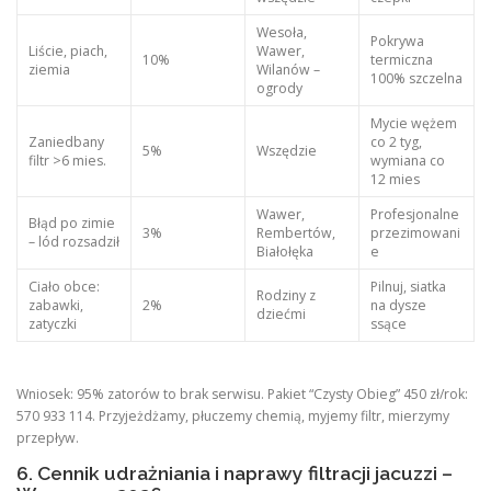
Wesoła,
Pokrywa
Liście, piach,
Wawer,
10%
termiczna
ziemia
Wilanów –
100% szczelna
ogrody
Mycie wężem
Zaniedbany
co 2 tyg,
5%
Wszędzie
filtr >6 mies.
wymiana co
12 mies
Wawer,
Profesjonalne
Błąd po zimie
3%
Rembertów,
przezimowani
– lód rozsadził
Białołęka
e
Ciało obce:
Pilnuj, siatka
Rodziny z
zabawki,
2%
na dysze
dziećmi
zatyczki
ssące
Wniosek: 95% zatorów to brak serwisu. Pakiet “Czysty Obieg” 450 zł/rok:
570 933 114. Przyjeżdżamy, płuczemy chemią, myjemy filtr, mierzymy
przepływ.
6. Cennik udrażniania i naprawy filtracji jacuzzi –