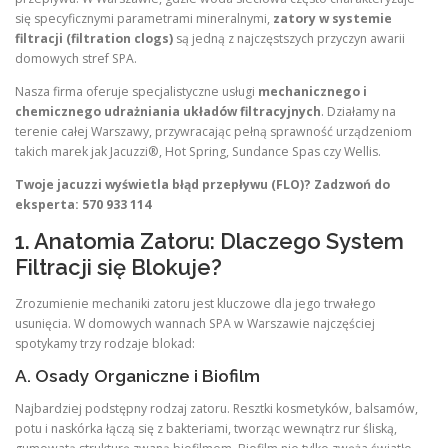
się specyficznymi parametrami mineralnymi,
zatory w systemie
filtracji (filtration clogs)
są jedną z najczęstszych przyczyn awarii
domowych stref SPA.
Nasza firma oferuje specjalistyczne usługi
mechanicznego i
chemicznego udrażniania układów filtracyjnych
. Działamy na
terenie całej Warszawy, przywracając pełną sprawność urządzeniom
takich marek jak Jacuzzi®, Hot Spring, Sundance Spas czy Wellis.
Twoje jacuzzi wyświetla błąd przepływu (FLO)? Zadzwoń do
eksperta: 570 933 114
1. Anatomia Zatoru: Dlaczego System
Filtracji się Blokuje?
Zrozumienie mechaniki zatoru jest kluczowe dla jego trwałego
usunięcia. W domowych wannach SPA w Warszawie najczęściej
spotykamy trzy rodzaje blokad:
A. Osady Organiczne i Biofilm
Najbardziej podstępny rodzaj zatoru. Resztki kosmetyków, balsamów,
potu i naskórka łączą się z bakteriami, tworząc wewnątrz rur śliską,