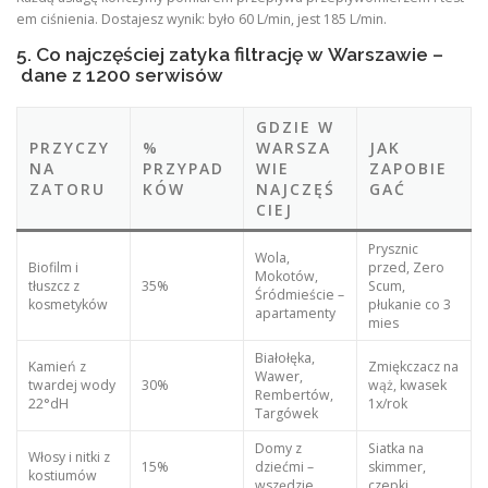
em ciśnienia. Dostajesz wynik: było 60 L/min, jest 185 L/min.
5. Co najczęściej zatyka filtrację w Warszawie –
dane z 1200 serwisów
GDZIE W
PRZYCZY
%
WARSZA
JAK
NA
PRZYPAD
WIE
ZAPOBIE
ZATORU
KÓW
NAJCZĘŚ
GAĆ
CIEJ
Prysznic
Wola,
Biofilm i
przed, Zero
Mokotów,
tłuszcz z
35%
Scum,
Śródmieście –
kosmetyków
płukanie co 3
apartamenty
mies
Białołęka,
Kamień z
Zmiękczacz na
Wawer,
twardej wody
30%
wąż, kwasek
Rembertów,
22°dH
1x/rok
Targówek
Domy z
Siatka na
Włosy i nitki z
15%
dziećmi –
skimmer,
kostiumów
wszędzie
czepki