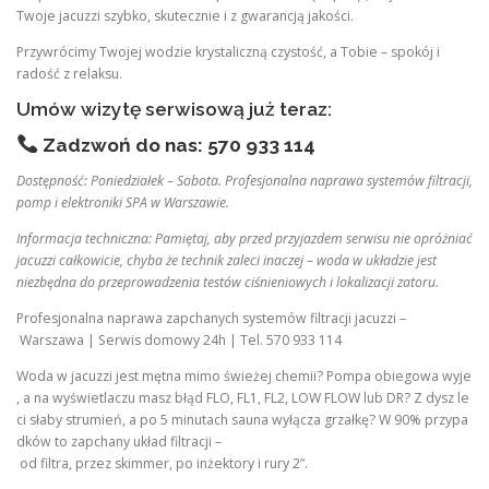
Twoje jacuzzi szybko, skutecznie i z gwarancją jakości.
Przywrócimy Twojej wodzie krystaliczną czystość, a Tobie – spokój i
radość z relaksu.
Umów wizytę serwisową już teraz:
Zadzwoń do nas: 570 933 114
Dostępność: Poniedziałek – Sobota. Profesjonalna naprawa systemów filtracji,
pomp i elektroniki SPA w Warszawie.
Informacja techniczna: Pamiętaj, aby przed przyjazdem serwisu nie opróżniać
jacuzzi całkowicie, chyba że technik zaleci inaczej – woda w układzie jest
niezbędna do przeprowadzenia testów ciśnieniowych i lokalizacji zatoru.
Profesjonalna naprawa zapchanych systemów filtracji jacuzzi –
Warszawa | Serwis domowy 24h | Tel. 570 933 114
Woda w jacuzzi jest mętna mimo świeżej chemii? Pompa obiegowa wyje
, a na wyświetlaczu masz błąd FLO, FL1, FL2, LOW FLOW lub DR? Z dysz le
ci słaby strumień, a po 5 minutach sauna wyłącza grzałkę? W 90% przypa
dków to zapchany układ filtracji –
od filtra, przez skimmer, po inżektory i rury 2”.