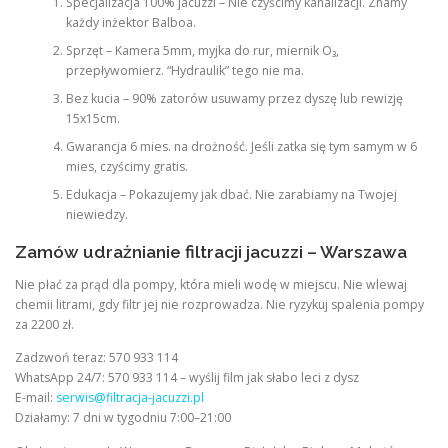
Specjalizacja 100% jacuzzi – Nie czyścimy kanalizacji. Znamy
każdy inżektor Balboa.
Sprzęt – Kamera 5mm, myjka do rur, miernik O₃,
przepływomierz. “Hydraulik” tego nie ma.
Bez kucia – 90% zatorów usuwamy przez dyszę lub rewizję
15x15cm.
Gwarancja 6 mies. na drożność. Jeśli zatka się tym samym w 6
mies, czyścimy gratis.
Edukacja – Pokazujemy jak dbać. Nie zarabiamy na Twojej
niewiedzy.
Zamów udrażnianie filtracji jacuzzi – Warszawa
Nie płać za prąd dla pompy, która mieli wodę w miejscu. Nie wlewaj
chemii litrami, gdy filtr jej nie rozprowadza. Nie ryzykuj spalenia pompy
za 2200 zł.
Zadzwoń teraz: 570 933 114
WhatsApp 24/7: 570 933 114 – wyślij film jak słabo leci z dysz
E-mail:
serwis@filtracja-jacuzzi.pl
Działamy: 7 dni w tygodniu 7:00–21:00