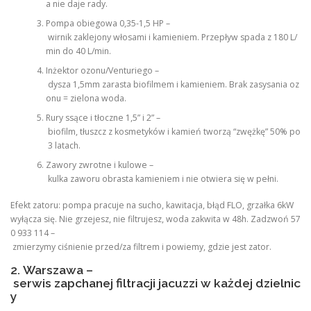
a nie daje rady.
Pompa obiegowa 0,35-1,5 HP –
wirnik zaklejony włosami i kamieniem. Przepływ spada z 180 L/
min do 40 L/min.
Inżektor ozonu/Venturiego –
dysza 1,5mm zarasta biofilmem i kamieniem. Brak zasysania oz
onu = zielona woda.
Rury ssące i tłoczne 1,5” i 2” –
biofilm, tłuszcz z kosmetyków i kamień tworzą “zwężkę” 50% po
3 latach.
Zawory zwrotne i kulowe –
kulka zaworu obrasta kamieniem i nie otwiera się w pełni.
Efekt zatoru: pompa pracuje na sucho, kawitacja, błąd FLO, grzałka 6kW
wyłącza się. Nie grzejesz, nie filtrujesz, woda zakwita w 48h. Zadzwoń 57
0 933 114 –
zmierzymy ciśnienie przed/za filtrem i powiemy, gdzie jest zator.
2. Warszawa –
serwis zapchanej filtracji jacuzzi w każdej dzielnic
y