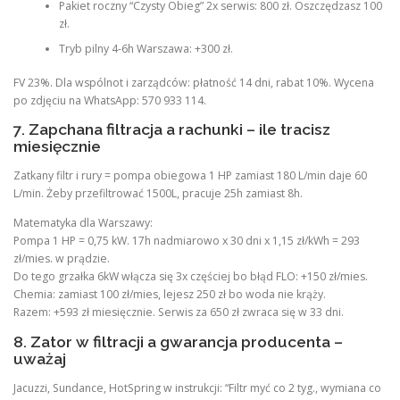
Pakiet roczny “Czysty Obieg” 2x serwis: 800 zł. Oszczędzasz 100
zł.
Tryb pilny 4-6h Warszawa: +300 zł.
FV 23%. Dla wspólnot i zarządców: płatność 14 dni, rabat 10%. Wycena
po zdjęciu na WhatsApp: 570 933 114.
7. Zapchana filtracja a rachunki – ile tracisz
miesięcznie
Zatkany filtr i rury = pompa obiegowa 1 HP zamiast 180 L/min daje 60
L/min. Żeby przefiltrować 1500L, pracuje 25h zamiast 8h.
Matematyka dla Warszawy:
Pompa 1 HP = 0,75 kW. 17h nadmiarowo x 30 dni x 1,15 zł/kWh = 293
zł/mies. w prądzie.
Do tego grzałka 6kW włącza się 3x częściej bo błąd FLO: +150 zł/mies.
Chemia: zamiast 100 zł/mies, lejesz 250 zł bo woda nie krąży.
Razem: +593 zł miesięcznie. Serwis za 650 zł zwraca się w 33 dni.
8. Zator w filtracji a gwarancja producenta –
uważaj
Jacuzzi, Sundance, HotSpring w instrukcji: “Filtr myć co 2 tyg., wymiana co