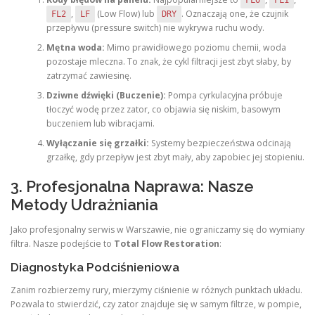
,
(Low Flow) lub
. Oznaczają one, że czujnik
FL2
LF
DRY
przepływu (pressure switch) nie wykrywa ruchu wody.
Mętna woda:
Mimo prawidłowego poziomu chemii, woda
pozostaje mleczna. To znak, że cykl filtracji jest zbyt słaby, by
zatrzymać zawiesinę.
Dziwne dźwięki (Buczenie):
Pompa cyrkulacyjna próbuje
tłoczyć wodę przez zator, co objawia się niskim, basowym
buczeniem lub wibracjami.
Wyłączanie się grzałki:
Systemy bezpieczeństwa odcinają
grzałkę, gdy przepływ jest zbyt mały, aby zapobiec jej stopieniu.
3. Profesjonalna Naprawa: Nasze
Metody Udrażniania
Jako profesjonalny serwis w Warszawie, nie ograniczamy się do wymiany
filtra. Nasze podejście to
Total Flow Restoration
:
Diagnostyka Podciśnieniowa
Zanim rozbierzemy rury, mierzymy ciśnienie w różnych punktach układu.
Pozwala to stwierdzić, czy zator znajduje się w samym filtrze, w pompie,