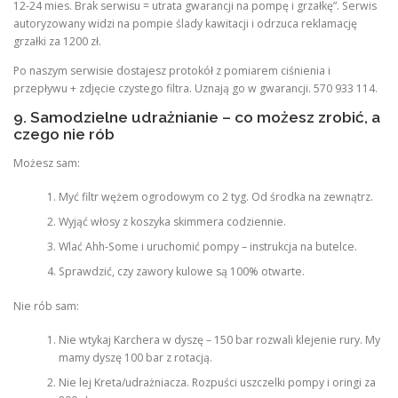
12-24 mies. Brak serwisu = utrata gwarancji na pompę i grzałkę”. Serwis
autoryzowany widzi na pompie ślady kawitacji i odrzuca reklamację
grzałki za 1200 zł.
Po naszym serwisie dostajesz protokół z pomiarem ciśnienia i
przepływu + zdjęcie czystego filtra. Uznają go w gwarancji. 570 933 114.
9. Samodzielne udrażnianie – co możesz zrobić, a
czego nie rób
Możesz sam:
Myć filtr wężem ogrodowym co 2 tyg. Od środka na zewnątrz.
Wyjąć włosy z koszyka skimmera codziennie.
Wlać Ahh-Some i uruchomić pompy – instrukcja na butelce.
Sprawdzić, czy zawory kulowe są 100% otwarte.
Nie rób sam:
Nie wtykaj Karchera w dyszę – 150 bar rozwali klejenie rury. My
mamy dyszę 100 bar z rotacją.
Nie lej Kreta/udrażniacza. Rozpuści uszczelki pompy i oringi za