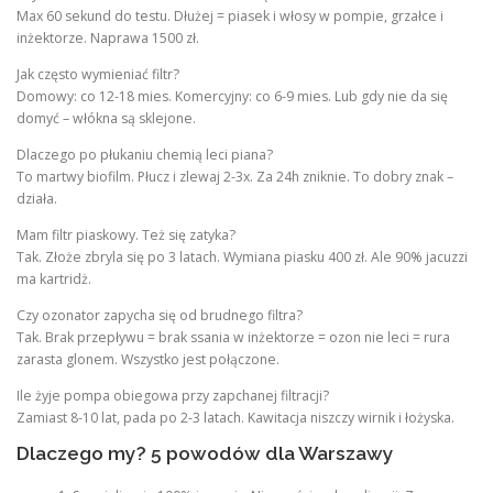
Max 60 sekund do testu. Dłużej = piasek i włosy w pompie, grzałce i
inżektorze. Naprawa 1500 zł.
Jak często wymieniać filtr?
Domowy: co 12-18 mies. Komercyjny: co 6-9 mies. Lub gdy nie da się
domyć – włókna są sklejone.
Dlaczego po płukaniu chemią leci piana?
To martwy biofilm. Płucz i zlewaj 2-3x. Za 24h zniknie. To dobry znak –
działa.
Mam filtr piaskowy. Też się zatyka?
Tak. Złoże zbryla się po 3 latach. Wymiana piasku 400 zł. Ale 90% jacuzzi
ma kartridż.
Czy ozonator zapycha się od brudnego filtra?
Tak. Brak przepływu = brak ssania w inżektorze = ozon nie leci = rura
zarasta glonem. Wszystko jest połączone.
Ile żyje pompa obiegowa przy zapchanej filtracji?
Zamiast 8-10 lat, pada po 2-3 latach. Kawitacja niszczy wirnik i łożyska.
Dlaczego my? 5 powodów dla Warszawy