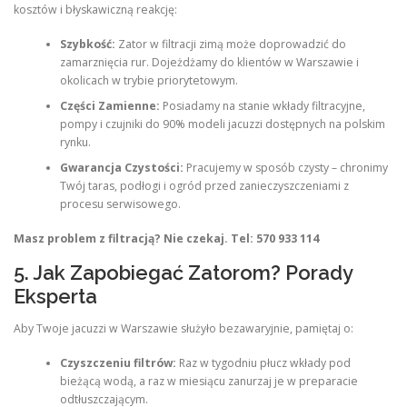
kosztów i błyskawiczną reakcję:
Szybkość:
Zator w filtracji zimą może doprowadzić do
zamarznięcia rur. Dojeżdżamy do klientów w Warszawie i
okolicach w trybie priorytetowym.
Części Zamienne:
Posiadamy na stanie wkłady filtracyjne,
pompy i czujniki do 90% modeli jacuzzi dostępnych na polskim
rynku.
Gwarancja Czystości:
Pracujemy w sposób czysty – chronimy
Twój taras, podłogi i ogród przed zanieczyszczeniami z
procesu serwisowego.
Masz problem z filtracją? Nie czekaj. Tel: 570 933 114
5. Jak Zapobiegać Zatorom? Porady
Eksperta
Aby Twoje jacuzzi w Warszawie służyło bezawaryjnie, pamiętaj o:
Czyszczeniu filtrów:
Raz w tygodniu płucz wkłady pod
bieżącą wodą, a raz w miesiącu zanurzaj je w preparacie
odtłuszczającym.