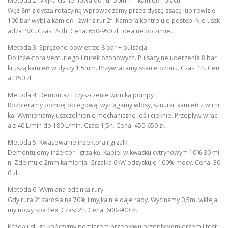
Metoda 2: Myjka ciśnieniowa do rur 50mm – kamień i piach
Wąż 8m z dyszą rotacyjną wprowadzamy przez dyszę ssącą lub rewizję.
100 bar wybija kamień i żwir z rur 2”. Kamera kontroluje postęp. Nie uszk
adza PVC. Czas: 2-3h. Cena: 650-950 zł. Idealne po zimie.
Metoda 3: Sprężone powietrze 8 bar + pulsacja
Do inżektora Venturiego i rurek ozonowych. Pulsacyjne uderzenia 8 bar
kruszą kamień w dyszy 1,5mm. Przywracamy ssanie ozonu. Czas: 1h. Cen
a: 350 zł.
Metoda 4: Demontaż i czyszczenie wirnika pompy
Rozbieramy pompę obiegową, wyciągamy włosy, sznurki, kamień z wirni
ka. Wymieniamy uszczelnienie mechaniczne jeśli cieknie. Przepływ wrac
a z 40 L/min do 180 L/min. Czas: 1,5h. Cena: 450-650 zł.
Metoda 5: Kwasowanie inżektora i grzałki
Demontujemy inżektor i grzałkę. Kąpiel w kwasku cytrynowym 10% 30 mi
n. Zdejmuje 2mm kamienia. Grzałka 6kW odzyskuje 100% mocy. Cena: 30
0 zł.
Metoda 6: Wymiana odcinka rury
Gdy rura 2” zarosła na 70% i myjka nie daje rady. Wycinamy 0,5m, wkleja
my nowy spa flex. Czas: 2h. Cena: 600-900 zł.
Każdą usługę kończymy pomiarem przepływu przepływomierzem i test