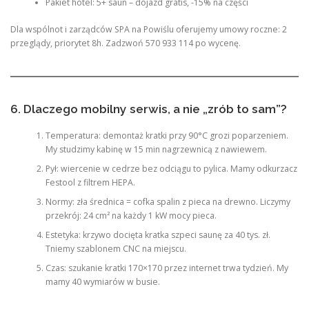
Pakiet hotel: 5+ saun – dojazd gratis, -15% na części
Dla wspólnot i zarządców SPA na Powiślu oferujemy umowy roczne: 2
przeglądy, priorytet 8h. Zadzwoń 570 933 114 po wycenę.
6. Dlaczego mobilny serwis, a nie „zrób to sam”?
Temperatura: demontaż kratki przy 90°C grozi poparzeniem.
My studzimy kabinę w 15 min nagrzewnicą z nawiewem.
Pył: wiercenie w cedrze bez odciągu to pylica. Mamy odkurzacz
Festool z filtrem HEPA.
Normy: zła średnica = cofka spalin z pieca na drewno. Liczymy
przekrój: 24 cm² na każdy 1 kW mocy pieca.
Estetyka: krzywo docięta kratka szpeci saunę za 40 tys. zł.
Tniemy szablonem CNC na miejscu.
Czas: szukanie kratki 170×170 przez internet trwa tydzień. My
mamy 40 wymiarów w busie.