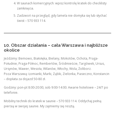
W saunach komercyjnych: wpisz kontrolę kratek do checklisty
zamknięcia.
Zadzwoń na przegląd, gdy lamela nie domyka się lub słychać
świst – 570 933 114.
10. Obszar działania – cała Warszawa i najbliższe
okolice
Jeździmy: Bemowo, Białołęka, Bielany, Mokotów, Ochota, Praga-
Południe, Praga-Północ, Rembertów, Śródmieście, Targówek, Ursus,
Ursynów, Wawer, Wesoła, Wilanów, Włochy, Wola, Żoliborz.
Poza Warszawą: Łomianki, Marki, Ząbki, Zielonka, Piaseczno, Konstancin
– dopłata za dojazd 50-80 zł.
Godziny: pon-pt 8:00-20:00, sob 9:00-14:00. Awarie hotelowe – 24/7 po
telefonie.
Mobilny technik do kratek w saunie – 570 933 114. Oddychaj pełną
piersią w swojej saunie. My zajmiemy się resztą.