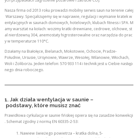
ych przypadkach zagrożenie pożarowe i zatrucie CO₂.
Nasza firma od 2013 roku prowadzi mobilny serwis saun na terenie całej
Warszawy. Specjalizujemy się w naprawie, regulacji i wymianie kratek w
entylacyjnych w saunach domowych, hotelowych, klubach fitness i SPA. M
amy warsztat na kołach: wozimy kratki drewniane, cedrowe, olchowe, st
al nierdzewną 304, anemostaty higrosterowalne oraz narzędzia do prac
y w temperaturze 110°C.
Działamy na Białołęce, Bielanach, Mokotowie, Ochocie, Pradze-
Południe, Ursusie, Ursynowie, Wawrze, Wesołej, Wilanowie, Włochach,
Woli i Żoliborzu. Jeden telefon: 570 933 114 i technik jest u Ciebie następ
nego dnia roboczego.
1. Jak działa wentylacja w saunie –
podstawy, które musisz znać
Prawidłowa cyrkulacja w saunie fińskiej opiera się na zasadzie konwekcji
. Schemat zgodny z normą EN 60335-2-53:
Nawiew świeżego powietrza – kratka dolna, 5-