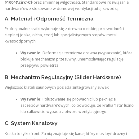
$100^{\circ}C$
oraz zmiennej wilgotności. Standardowe rozwiązania
hardware’owe stosowane w domowej wentylacji tutaj zawodzą.
A. Materiał i Odporność Termiczna
Profesjonalne kratki wykonuje się z drewna o niskiej przewodności
cieplnej (osika, olcha, cedr) lub specjalistycznych stopów metali
kwasoodpornych.
Wyzwanie:
Deformacja termiczna drewna (wypaczanie), która
blokuje mechanizm przesuwny, uniemożliwiając regulację
przepływu powietrza.
B. Mechanizm Regulacyjny (Slider Hardware)
Większość kratek saunowych posiada zintegrowany suwak.
Wyzwanie:
Poluzowanie się prowadnic lub pęknięcia
zaczepów hardware’owych, co powoduje, że kratka “lata” luźno
lub całkowicie wypada z otworu wentylacyjnego.
C. System Kanałowy
Kratka to tylko front. Za nią znajduje się kanał, który musi być drożny i