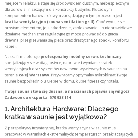
miejscem relaksu, a staje się środowiskiem dusznym, niebezpiecznym
dla zdrowia i niszczącym dla konstrukcji budynku. Kluczowym
komponentem hardware’owym zarządzającym tym procesem jest
kratka wentylacyjna (sauna ventilation grill)
. Choć wydaje się
prostym elementem, jej uszkodzenie, zablokowanie lub nieprawidłowe
działanie mechanizmu regulacyjnego może prowadzić do gnicia
drewna, przegrzewania się pieca oraz drastycznego spadku komfortu
kąpieli.
Nasza firma oferuje
profesjonalny mobilny serwis techniczny
,
specjalizujący się w diagnostyce, naprawie i wymianie kratek
wentylacyjnych oraz systemów nawiewno-wywiewnych w saunach na
terenie
całej Warszawy
. Przywracamy optymalny mikroklimat Twojej
saunie bezpośrednio u Ciebie w domu, klubie fitness czy hotelu.
Twoja sauna stała się duszna, a na ścianach pojawia się wilgoć?
Zadzwoń do eksperta: 570 933 114
1. Architektura Hardware: Dlaczego
kratka w saunie jest wyjątkowa?
Z perspektywy inżynieryjnej, kratka wentylacyjna w saunie musi
pracować w warunkach ekstremalnych: temperaturach przekraczających