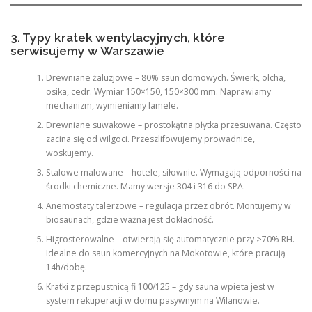
3. Typy kratek wentylacyjnych, które
serwisujemy w Warszawie
Drewniane żaluzjowe – 80% saun domowych. Świerk, olcha,
osika, cedr. Wymiar 150×150, 150×300 mm. Naprawiamy
mechanizm, wymieniamy lamele.
Drewniane suwakowe – prostokątna płytka przesuwana. Często
zacina się od wilgoci. Przeszlifowujemy prowadnice,
woskujemy.
Stalowe malowane – hotele, siłownie. Wymagają odporności na
środki chemiczne. Mamy wersje 304 i 316 do SPA.
Anemostaty talerzowe – regulacja przez obrót. Montujemy w
biosaunach, gdzie ważna jest dokładność.
Higrosterowalne – otwierają się automatycznie przy >70% RH.
Idealne do saun komercyjnych na Mokotowie, które pracują
14h/dobę.
Kratki z przepustnicą fi 100/125 – gdy sauna wpieta jest w
system rekuperacji w domu pasywnym na Wilanowie.