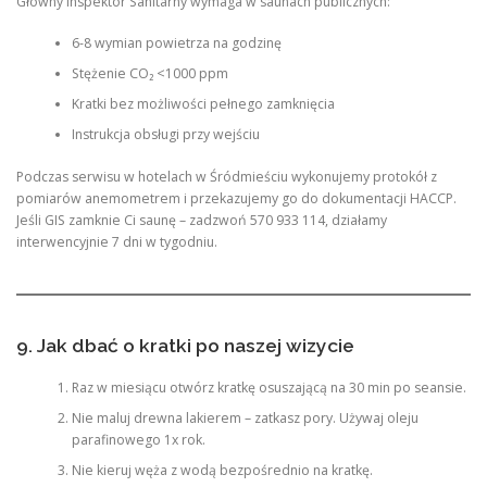
Główny Inspektor Sanitarny wymaga w saunach publicznych:
6-8 wymian powietrza na godzinę
Stężenie CO₂ <1000 ppm
Kratki bez możliwości pełnego zamknięcia
Instrukcja obsługi przy wejściu
Podczas serwisu w hotelach w Śródmieściu wykonujemy protokół z
pomiarów anemometrem i przekazujemy go do dokumentacji HACCP.
Jeśli GIS zamknie Ci saunę – zadzwoń 570 933 114, działamy
interwencyjnie 7 dni w tygodniu.
9. Jak dbać o kratki po naszej wizycie
Raz w miesiącu otwórz kratkę osuszającą na 30 min po seansie.
Nie maluj drewna lakierem – zatkasz pory. Używaj oleju
parafinowego 1x rok.
Nie kieruj węża z wodą bezpośrednio na kratkę.