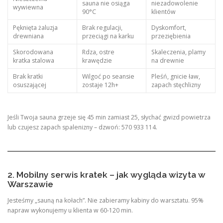
sauna nie osiąga
niezadowolenie
wywiewna
90°C
klientów
Pęknięta żaluzja
Brak regulacji,
Dyskomfort,
drewniana
przeciągi na karku
przeziębienia
Skorodowana
Rdza, ostre
Skaleczenia, plamy
kratka stalowa
krawędzie
na drewnie
Brak kratki
Wilgoć po seansie
Pleśń, gnicie ław,
osuszającej
zostaje 12h+
zapach stęchlizny
Jeśli Twoja sauna grzeje się 45 min zamiast 25, słychać gwizd powietrza
lub czujesz zapach spalenizny – dzwoń: 570 933 114.
2. Mobilny serwis kratek – jak wygląda wizyta w
Warszawie
Jesteśmy „sauną na kołach”. Nie zabieramy kabiny do warsztatu. 95%
napraw wykonujemy u klienta w 60-120 min.