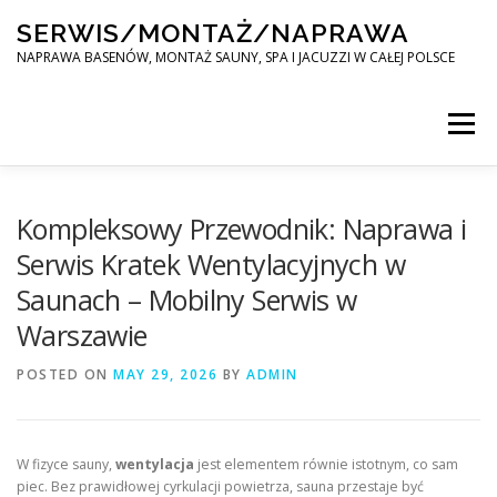
Skip
SERWIS/MONTAŻ/NAPRAWA
to
content
NAPRAWA BASENÓW, MONTAŻ SAUNY, SPA I JACUZZI W CAŁEJ POLSCE
Menu
SPA SERWIS
Kompleksowy Przewodnik: Naprawa i
Serwis Kratek Wentylacyjnych w
Saunach – Mobilny Serwis w
MONTAŻ SAUNY, SPA, JACUZI W CAŁEJ POLSCE
Warszawie
POSTED ON
KONTAKT
MAY 29, 2026
BY
ADMIN
W fizyce sauny,
wentylacja
jest elementem równie istotnym, co sam
piec. Bez prawidłowej cyrkulacji powietrza, sauna przestaje być