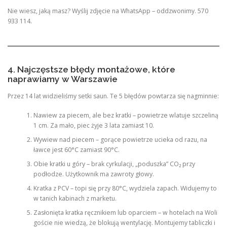
Nie wiesz, jaką masz? Wyślij zdjęcie na WhatsApp – oddzwonimy. 570
933 114.
4. Najczęstsze błędy montażowe, które
naprawiamy w Warszawie
Przez 14 lat widzieliśmy setki saun. Te 5 błędów powtarza się nagminnie:
Nawiew za piecem, ale bez kratki – powietrze wlatuje szczeliną
1 cm. Za mało, piec żyje 3 lata zamiast 10.
Wywiew nad piecem – gorące powietrze ucieka od razu, na
ławce jest 60°C zamiast 90°C.
Obie kratki u góry – brak cyrkulacji, „poduszka” CO₂ przy
podłodze. Użytkownik ma zawroty głowy.
Kratka z PCV – topi się przy 80°C, wydziela zapach. Widujemy to
w tanich kabinach z marketu.
Zasłonięta kratka ręcznikiem lub oparciem – w hotelach na Woli
goście nie wiedzą, że blokują wentylację. Montujemy tabliczki i