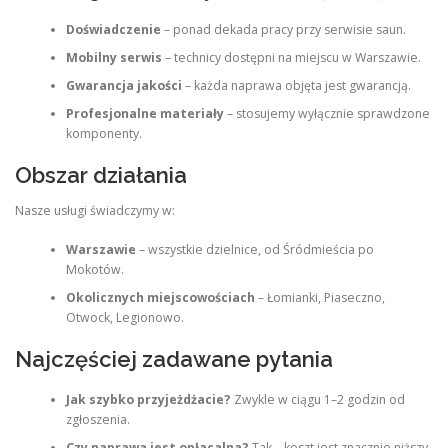
Doświadczenie
– ponad dekada pracy przy serwisie saun.
Mobilny serwis
– technicy dostępni na miejscu w Warszawie.
Gwarancja jakości
– każda naprawa objęta jest gwarancją.
Profesjonalne materiały
– stosujemy wyłącznie sprawdzone
komponenty.
Obszar działania
Nasze usługi świadczymy w:
Warszawie
– wszystkie dzielnice, od Śródmieścia po
Mokotów.
Okolicznych miejscowościach
– Łomianki, Piaseczno,
Otwock, Legionowo.
Najczęściej zadawane pytania
Jak szybko przyjeżdżacie?
Zwykle w ciągu 1–2 godzin od
zgłoszenia.
Czy naprawa jest opłacalna?
Tak – koszt jest znacznie niższy