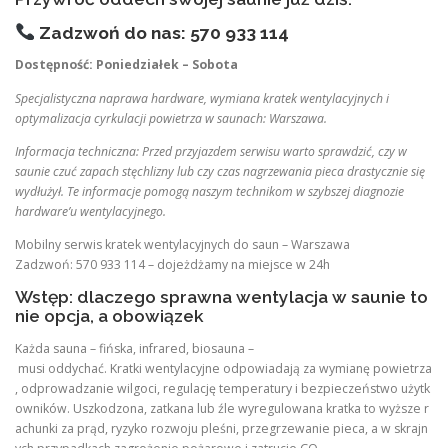
Zadzwoń do nas: 570 933 114
Dostępność: Poniedziałek – Sobota
Specjalistyczna naprawa hardware, wymiana kratek wentylacyjnych i
optymalizacja cyrkulacji powietrza w saunach: Warszawa.
Informacja techniczna: Przed przyjazdem serwisu warto sprawdzić, czy w
saunie czuć zapach stęchlizny lub czy czas nagrzewania pieca drastycznie się
wydłużył. Te informacje pomogą naszym technikom w szybszej diagnozie
hardware’u wentylacyjnego.
Mobilny serwis kratek wentylacyjnych do saun – Warszawa
Zadzwoń: 570 933 114 – dojeżdżamy na miejsce w 24h
Wstęp: dlaczego sprawna wentylacja w saunie to
nie opcja, a obowiązek
Każda sauna – fińska, infrared, biosauna –
musi oddychać. Kratki wentylacyjne odpowiadają za wymianę powietrza
, odprowadzanie wilgoci, regulację temperatury i bezpieczeństwo użytk
owników. Uszkodzona, zatkana lub źle wyregulowana kratka to wyższe r
achunki za prąd, ryzyko rozwoju pleśni, przegrzewanie pieca, a w skrajn