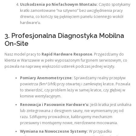
Uszkodzenia po Niefachowym Montażu:
Często spotykamy
kratki zamontowane “na sztywno” bez uwzględnienia pracy
drewna, co kończy się pęknięciem panelu ściennego wokół
hardware’u.
3. Profesjonalna Diagnostyka Mobilna
On-Site
Nasz model pracy to
Rapid Hardware Response
. Przyjeżdżamy do
klienta w Warszawie w pełni wyposażonym furgonem serwisowym, co
pozwala na naprawę większości usterek podczas jednej wizyty.
Pomiary Anemometryczne:
Sprawdzamy realny przepływ
powietrza ($m^3/h$) przy otwartej i zamkniętej kratce. Pozwala
to stwierdzić, czy problem leży w samej kratce, czy głębiej w
kominie wentylacyjnym.
Renowacja i Pasowanie Hardware’u:
Jeśli kratka jest unikalna
lub zintegrowana z designem sauny, nie wymieniamy jej od
razu. Szlifujemy prowadnice, kalibrujemy mechanizm
przesuwny i montujemy nowe, nierdzewne mocowania.
Wymiana na Nowoczesne Systemy:
W przypadku