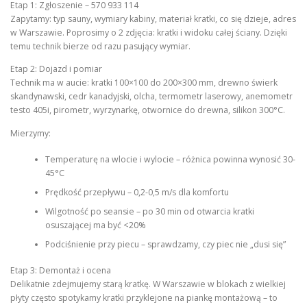
Etap 1: Zgłoszenie – 570 933 114
Zapytamy: typ sauny, wymiary kabiny, materiał kratki, co się dzieje, adres
w Warszawie. Poprosimy o 2 zdjęcia: kratki i widoku całej ściany. Dzięki
temu technik bierze od razu pasujący wymiar.
Etap 2: Dojazd i pomiar
Technik ma w aucie: kratki 100×100 do 200×300 mm, drewno świerk
skandynawski, cedr kanadyjski, olcha, termometr laserowy, anemometr
testo 405i, pirometr, wyrzynarkę, otwornice do drewna, silikon 300°C.
Mierzymy:
Temperaturę na wlocie i wylocie – różnica powinna wynosić 30-
45°C
Prędkość przepływu – 0,2-0,5 m/s dla komfortu
Wilgotność po seansie – po 30 min od otwarcia kratki
osuszającej ma być <20%
Podciśnienie przy piecu – sprawdzamy, czy piec nie „dusi się”
Etap 3: Demontaż i ocena
Delikatnie zdejmujemy starą kratkę. W Warszawie w blokach z wielkiej
płyty często spotykamy kratki przyklejone na piankę montażową – to