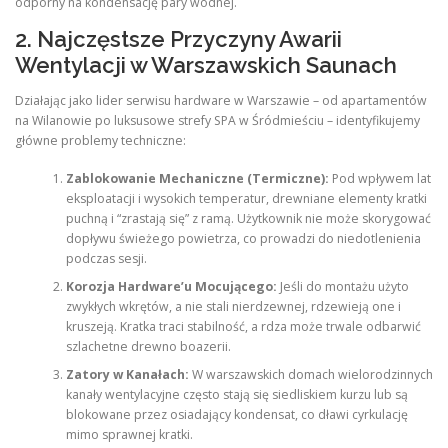
odporny na kondensację pary wodnej.
2. Najczęstsze Przyczyny Awarii
Wentylacji w Warszawskich Saunach
Działając jako lider serwisu hardware w Warszawie – od apartamentów
na Wilanowie po luksusowe strefy SPA w Śródmieściu – identyfikujemy
główne problemy techniczne:
Zablokowanie Mechaniczne (Termiczne):
Pod wpływem lat
eksploatacji i wysokich temperatur, drewniane elementy kratki
puchną i “zrastają się” z ramą. Użytkownik nie może skorygować
dopływu świeżego powietrza, co prowadzi do niedotlenienia
podczas sesji.
Korozja Hardware’u Mocującego:
Jeśli do montażu użyto
zwykłych wkrętów, a nie stali nierdzewnej, rdzewieją one i
kruszeją. Kratka traci stabilność, a rdza może trwale odbarwić
szlachetne drewno boazerii.
Zatory w Kanałach:
W warszawskich domach wielorodzinnych
kanały wentylacyjne często stają się siedliskiem kurzu lub są
blokowane przez osiadający kondensat, co dławi cyrkulację
mimo sprawnej kratki.