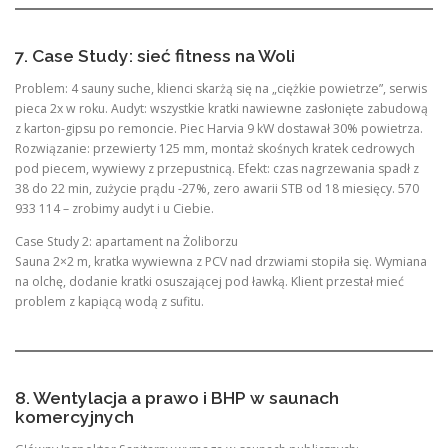
7. Case Study: sieć fitness na Woli
Problem: 4 sauny suche, klienci skarżą się na „ciężkie powietrze”, serwis
pieca 2x w roku. Audyt: wszystkie kratki nawiewne zasłonięte zabudową
z karton-gipsu po remoncie. Piec Harvia 9 kW dostawał 30% powietrza.
Rozwiązanie: przewierty 125 mm, montaż skośnych kratek cedrowych
pod piecem, wywiewy z przepustnicą. Efekt: czas nagrzewania spadł z
38 do 22 min, zużycie prądu -27%, zero awarii STB od 18 miesięcy. 570
933 114 – zrobimy audyt i u Ciebie.
Case Study 2: apartament na Żoliborzu
Sauna 2×2 m, kratka wywiewna z PCV nad drzwiami stopiła się. Wymiana
na olchę, dodanie kratki osuszającej pod ławką. Klient przestał mieć
problem z kapiącą wodą z sufitu.
8. Wentylacja a prawo i BHP w saunach
komercyjnych