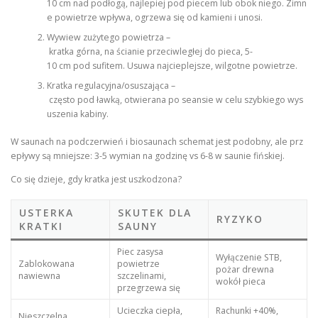
10 cm nad podłogą, najlepiej pod piecem lub obok niego. Zimn
e powietrze wpływa, ogrzewa się od kamieni i unosi.
Wywiew zużytego powietrza –
kratka górna, na ścianie przeciwległej do pieca, 5-
10 cm pod sufitem. Usuwa najcieplejsze, wilgotne powietrze.
Kratka regulacyjna/osuszająca –
często pod ławką, otwierana po seansie w celu szybkiego wys
uszenia kabiny.
W saunach na podczerwień i biosaunach schemat jest podobny, ale prz
epływy są mniejsze: 3-5 wymian na godzinę vs 6-8 w saunie fińskiej.
Co się dzieje, gdy kratka jest uszkodzona?
USTERKA
SKUTEK DLA
RYZYKO
KRATKI
SAUNY
Piec zasysa
Wyłączenie STB,
Zablokowana
powietrze
pożar drewna
nawiewna
szczelinami,
wokół pieca
przegrzewa się
Ucieczka ciepła,
Rachunki +40%,
Nieszczelna