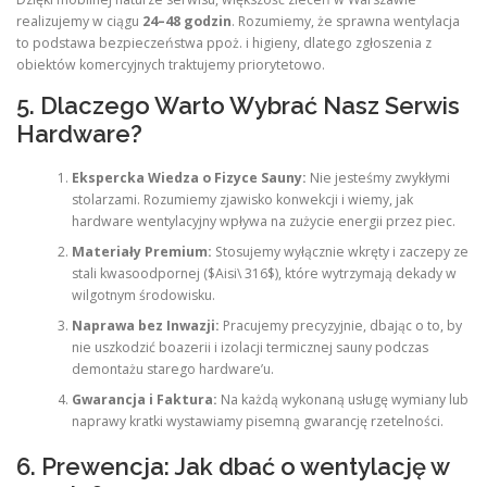
realizujemy w ciągu
24–48 godzin
. Rozumiemy, że sprawna wentylacja
to podstawa bezpieczeństwa ppoż. i higieny, dlatego zgłoszenia z
obiektów komercyjnych traktujemy priorytetowo.
5. Dlaczego Warto Wybrać Nasz Serwis
Hardware?
Ekspercka Wiedza o Fizyce Sauny:
Nie jesteśmy zwykłymi
stolarzami. Rozumiemy zjawisko konwekcji i wiemy, jak
hardware wentylacyjny wpływa na zużycie energii przez piec.
Materiały Premium:
Stosujemy wyłącznie wkręty i zaczepy ze
stali kwasoodpornej ($Aisi\ 316$), które wytrzymają dekady w
wilgotnym środowisku.
Naprawa bez Inwazji:
Pracujemy precyzyjnie, dbając o to, by
nie uszkodzić boazerii i izolacji termicznej sauny podczas
demontażu starego hardware’u.
Gwarancja i Faktura:
Na każdą wykonaną usługę wymiany lub
naprawy kratki wystawiamy pisemną gwarancję rzetelności.
6. Prewencja: Jak dbać o wentylację w