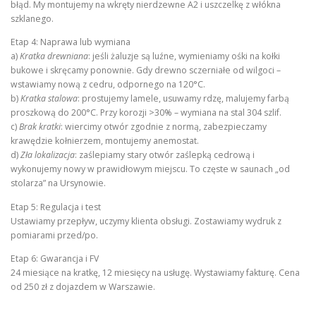
błąd. My montujemy na wkręty nierdzewne A2 i uszczelkę z włókna
szklanego.
Etap 4: Naprawa lub wymiana
a)
Kratka drewniana
: jeśli żaluzje są luźne, wymieniamy ośki na kołki
bukowe i skręcamy ponownie. Gdy drewno sczerniałe od wilgoci –
wstawiamy nową z cedru, odpornego na 120°C.
b)
Kratka stalowa
: prostujemy lamele, usuwamy rdzę, malujemy farbą
proszkową do 200°C. Przy korozji >30% – wymiana na stal 304 szlif.
c)
Brak kratki
: wiercimy otwór zgodnie z normą, zabezpieczamy
krawędzie kołnierzem, montujemy anemostat.
d)
Zła lokalizacja
: zaślepiamy stary otwór zaślepką cedrową i
wykonujemy nowy w prawidłowym miejscu. To częste w saunach „od
stolarza” na Ursynowie.
Etap 5: Regulacja i test
Ustawiamy przepływ, uczymy klienta obsługi. Zostawiamy wydruk z
pomiarami przed/po.
Etap 6: Gwarancja i FV
24 miesiące na kratkę, 12 miesięcy na usługę. Wystawiamy fakturę. Cena
od 250 zł z dojazdem w Warszawie.