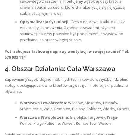
całkowitego zniszczenia, montujemy wysokiej klasy kratki z
drewna abachi lub cedru, które charakteryzują się najwyższą
stabilnością wymiarową.
Optymalizacja Cyrkulacji:
Często naprawa kratki to okazja
do korekty jej położenia. Zgodnie z zasadami inżynierii
saunowej, nawiew powinien być pod piecem, a wywiew po
przekątnej na przeciwległej ścianie.
Potrzebujesz fachowej naprawy wentylacji w swojej saunie? Tel:
570 933 114
4. Obszar Działania: Cała Warszawa
Zapewniamy szybki dojazd mobilnych techników do wszystkich dzielnic
stolicy, obsługując zarówno klientów prywatnych, hotele, jak i publiczne
pływalnie:
Warszawa Lewobrzeżna:
Wilanów, Mokotów, Ursynów,
Śródmieście, Wola, Bemowo, Bielany, Żoliborz, Włochy, Ochota.
Warszawa Prawobrzeżna:
Białołęka, Targówek, Praga-
Północ, Praga-Południe, Wawer, Rembertów, Wesoła.
Dzięki mobilnej naturze serwisu, większość zleceń w Warszawie