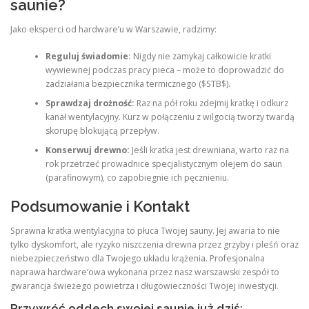
saunie?
Jako eksperci od hardware’u w Warszawie, radzimy:
Reguluj świadomie:
Nigdy nie zamykaj całkowicie kratki
wywiewnej podczas pracy pieca – może to doprowadzić do
zadziałania bezpiecznika termicznego ($STB$).
Sprawdzaj drożność:
Raz na pół roku zdejmij kratkę i odkurz
kanał wentylacyjny. Kurz w połączeniu z wilgocią tworzy twardą
skorupę blokującą przepływ.
Konserwuj drewno:
Jeśli kratka jest drewniana, warto raz na
rok przetrzeć prowadnice specjalistycznym olejem do saun
(parafinowym), co zapobiegnie ich pęcznieniu.
Podsumowanie i Kontakt
Sprawna kratka wentylacyjna to płuca Twojej sauny. Jej awaria to nie
tylko dyskomfort, ale ryzyko niszczenia drewna przez grzyby i pleśń oraz
niebezpieczeństwo dla Twojego układu krążenia. Profesjonalna
naprawa hardware’owa wykonana przez nasz warszawski zespół to
gwarancja świeżego powietrza i długowieczności Twojej inwestycji.
Przywróć oddech swojej saunie już dziś: