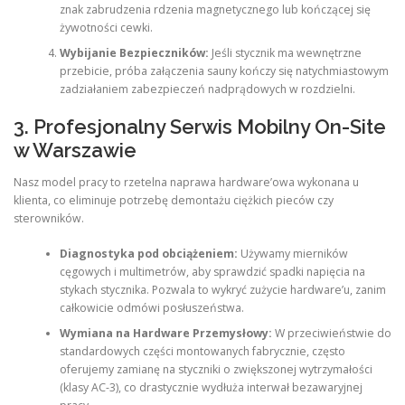
znak zabrudzenia rdzenia magnetycznego lub kończącej się
żywotności cewki.
Wybijanie Bezpieczników:
Jeśli stycznik ma wewnętrzne
przebicie, próba załączenia sauny kończy się natychmiastowym
zadziałaniem zabezpieczeń nadprądowych w rozdzielni.
3. Profesjonalny Serwis Mobilny On-Site
w Warszawie
Nasz model pracy to rzetelna naprawa hardware’owa wykonana u
klienta, co eliminuje potrzebę demontażu ciężkich pieców czy
sterowników.
Diagnostyka pod obciążeniem:
Używamy mierników
cęgowych i multimetrów, aby sprawdzić spadki napięcia na
stykach stycznika. Pozwala to wykryć zużycie hardware’u, zanim
całkowicie odmówi posłuszeństwa.
Wymiana na Hardware Przemysłowy:
W przeciwieństwie do
standardowych części montowanych fabrycznie, często
oferujemy zamianę na styczniki o zwiększonej wytrzymałości
(klasy AC-3), co drastycznie wydłuża interwał bezawaryjnej