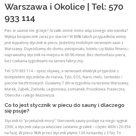
Warszawa i Okolice | Tel: 570
933 114
Piec w saunie nie grzeje? Grzałki zimne mimo włączonego sterownika?
Wybija bezpiecznik zaraz po starcie? W 80% takich przypadków winny
jest wypalony stycznik w piecu. Jesteśmy mobilnym serwisem saun z
Warszawy. Dojeżdżamy do domu, pensjonatu, hotelu czy klubu fitness i
naprawiamy stycznik na miejscu w 60-90 minut. Bez demontażu pieca,
bez czekania tygodniami na serwis fabryczny.
Tel: 570 933 114 – opisz objawy, a serwisant-elektryk przyjedzie z
kompletem styczników do Harvia, Tylo, EOS, Narvi, Helo, Sentiotec i
pieców bezfirmowych. Działamy 7 dni w tygodniu na terenie Warszawy,
Marek, Ząbek, Zielonki, Legionowa, Łomianek, Pruszkowa, Piaseczna,
Otwocka i całego Mazowsza.
Co to jest stycznik w piecu do sauny i dlaczego
się psuje?
Stycznik to “przekaźnik mocy”. Sterownik sauny podaje na niego sygnał
230V, a stycznik załącza właściwe zasilanie grzałek – często 400V i 20-35A
na fazę. W piecu 9kW przez stycznik płynie 13A na każdej z 3 faz. To