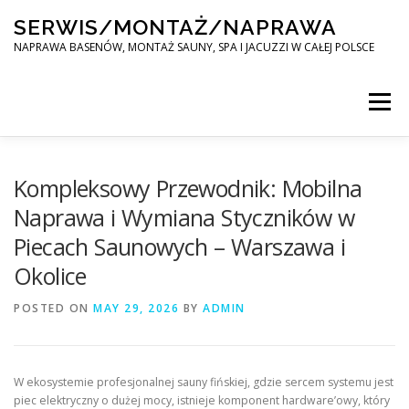
Skip
SERWIS/MONTAŻ/NAPRAWA
to
content
NAPRAWA BASENÓW, MONTAŻ SAUNY, SPA I JACUZZI W CAŁEJ POLSCE
Menu
SPA SERWIS
Kompleksowy Przewodnik: Mobilna
Naprawa i Wymiana Styczników w
Piecach Saunowych – Warszawa i
MONTAŻ SAUNY, SPA, JACUZI W CAŁEJ POLSCE
Okolice
POSTED ON
KONTAKT
MAY 29, 2026
BY
ADMIN
W ekosystemie profesjonalnej sauny fińskiej, gdzie sercem systemu jest
piec elektryczny o dużej mocy, istnieje komponent hardware’owy, który