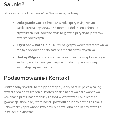
Saunie?
Jako eksperci od hardware’u w Warszawie, radzimy:
Dokręcanie Zacisków:
Raz w roku (przy wyłączonym
zasilaniu!) należy sprawdzić moment dokręcenia śrub na
stycznikach. Poluzowane styki to główna przyczyna pożarów
szaf sterowniczych.
Czystość w Rozdzielni:
Kurz i pajęczyny wewnątrz sterownika
mogą doprowadzić do zatarcia mechanizmu stycznika.
Unikaj Wilgoci:
Szafa sterownicza powinna znajdować się w
suchym, wentylowanym miejscu, z dala od pary wodnej
wydostającej się z sauny.
Podsumowanie i Kontakt
Uszkodzony stycznik to mały podzespół, który paraliżuje całą saunę i
stwarza realne zagrożenie. Profesjonalna naprawa hardware’owa
wykonana przez nasz mobilny zespół w Warszawie i okolicach to
gwarancja szybkości, rzetelności i powrotu do bezpiecznego relaksu.
Przywrócimy sprawność Twojemu piecowi, dbając o każdy szczegół
instalacji elektrycznej.