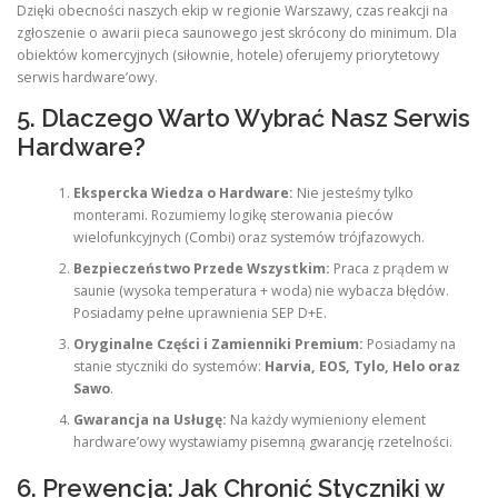
Dzięki obecności naszych ekip w regionie Warszawy, czas reakcji na
zgłoszenie o awarii pieca saunowego jest skrócony do minimum. Dla
obiektów komercyjnych (siłownie, hotele) oferujemy priorytetowy
serwis hardware’owy.
5. Dlaczego Warto Wybrać Nasz Serwis
Hardware?
Ekspercka Wiedza o Hardware:
Nie jesteśmy tylko
monterami. Rozumiemy logikę sterowania pieców
wielofunkcyjnych (Combi) oraz systemów trójfazowych.
Bezpieczeństwo Przede Wszystkim:
Praca z prądem w
saunie (wysoka temperatura + woda) nie wybacza błędów.
Posiadamy pełne uprawnienia SEP D+E.
Oryginalne Części i Zamienniki Premium:
Posiadamy na
stanie styczniki do systemów:
Harvia, EOS, Tylo, Helo oraz
Sawo
.
Gwarancja na Usługę:
Na każdy wymieniony element
hardware’owy wystawiamy pisemną gwarancję rzetelności.
6. Prewencja: Jak Chronić Styczniki w