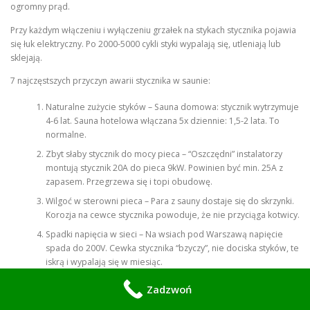
ogromny prąd.
Przy każdym włączeniu i wyłączeniu grzałek na stykach stycznika pojawia
się łuk elektryczny. Po 2000-5000 cykli styki wypalają się, utleniają lub
sklejają.
7 najczęstszych przyczyn awarii stycznika w saunie:
Naturalne zużycie styków – Sauna domowa: stycznik wytrzymuje
4-6 lat. Sauna hotelowa włączana 5x dziennie: 1,5-2 lata. To
normalne.
Zbyt słaby stycznik do mocy pieca – “Oszczędni” instalatorzy
montują stycznik 20A do pieca 9kW. Powinien być min. 25A z
zapasem. Przegrzewa się i topi obudowę.
Wilgoć w sterowni pieca – Para z sauny dostaje się do skrzynki.
Korozja na cewce stycznika powoduje, że nie przyciąga kotwicy.
Spadki napięcia w sieci – Na wsiach pod Warszawą napięcie
spada do 200V. Cewka stycznika “bzyczy”, nie dociska styków, te
iskrą i wypalają się w miesiąc.
Mrówki i owady – Serio. Wchodzą do ciepłej skrzynki pieca, giną
Zadzwoń
między stykami. Powstaje nagar i stycznik nie przewodzi.