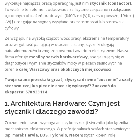
wykonuje najcięższą pracę operacyjną. Jest nim
stycznik (contactor)
.
To właśnie ten element odpowiada za fizyczne załączanie i rozłączanie
ogromnych obciążeń prądowych ($400\text{V}$, często powyżej $9\text{
kW}$), reagując na sygnały wysyłane przez termostat lub sterownik
cyfrowy.
Ze względu na wysoką częstotliwość pracy, ekstremalne temperatury
oraz wilgotność panującą w otoczeniu sauny, styczniki ulegają
naturalnemu zużyciu zmęczeniowemu i awariom elektrycznym. Nasza
firma oferuje
mobilny serwis hardware’owy
, specjalizujący się w
diagnostyce i wymianie styczników mocy w piecach saunowych na
terenie
całej Warszawy oraz okolicznych miejscowości
.
Twoja sauna przestała grzać, słyszysz dziwne “buczenie” z szafy
sterowniczej lub piec nie chce się wyłączyć? Zadzwoń do
eksperta: 570 933 114
1. Architektura Hardware: Czym jest
stycznik i dlaczego zawodzi?
Zrozumienie awarii wymaga analizy konstrukcji stycznika jako łącznika
mechaniczno-elektrycznego. W profesjonalnych szafach sterowniczych
(np. marek
Harvia, EOS, Tylohelo, Nexen
) stycznik pełni rolę