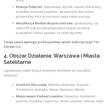
pracy.
Rewizja Połączeń:
Naprawiając stycznik, zawsze dokręcamy
wszystkie terminale prądowe i sprawdzamy stan izolacji
przewodów, które w otoczeniu sauny często parcieją.
Weryfikacja Modułu Bezpieczeństwa:
Sprawdzamy, czy
układ STB (ogranicznik temperatury bezpieczeństwa)
prawidłowo odcina zasilanie od cewki stycznika.
Twoja sauna wymaga profesjonalnej opieki elektrycznej? Tel:
570 933 114
4. Obszar Działania: Warszawa i Miasta
Satelitarne
Zapewniamy szybki dojazd mobilnych techników do wszystkich
lokalizacji:
Dzielnice Warszawy:
Wilanów, Mokotów, Ursynów,
Śródmieście, Białołęka, Wawer, Bemowo, Włochy.
Miejscowości Podwarszawskie:
Piaseczno, Konstancin-
Jeziorna, Pruszków, Legionowo, Marki, Łomianki, Otwock, Ząbki.