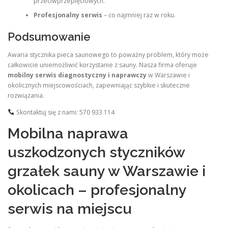
przeciwprzepięciowych.
Profesjonalny serwis
– co najmniej raz w roku.
Podsumowanie
Awaria stycznika pieca saunowego to poważny problem, który może
całkowicie uniemożliwić korzystanie z sauny. Nasza firma oferuje
mobilny serwis diagnostyczny i naprawczy
w Warszawie i
okolicznych miejscowościach, zapewniając szybkie i skuteczne
rozwiązania.
Skontaktuj się z nami: 570 933 114
Mobilna naprawa
uszkodzonych styczników
grzałek sauny w Warszawie i
okolicach – profesjonalny
serwis na miejscu