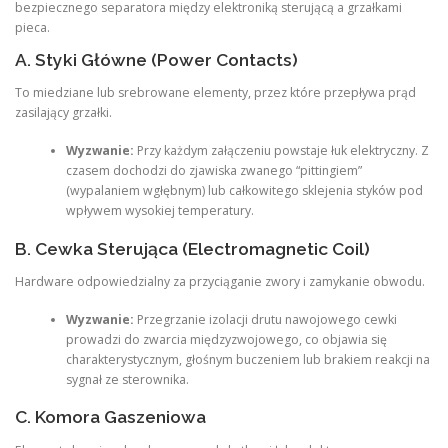
bezpiecznego separatora między elektroniką sterującą a grzałkami
pieca.
A. Styki Główne (Power Contacts)
To miedziane lub srebrowane elementy, przez które przepływa prąd
zasilający grzałki.
Wyzwanie:
Przy każdym załączeniu powstaje łuk elektryczny. Z
czasem dochodzi do zjawiska zwanego “pittingiem”
(wypalaniem wgłębnym) lub całkowitego sklejenia styków pod
wpływem wysokiej temperatury.
B. Cewka Sterująca (Electromagnetic Coil)
Hardware odpowiedzialny za przyciąganie zwory i zamykanie obwodu.
Wyzwanie:
Przegrzanie izolacji drutu nawojowego cewki
prowadzi do zwarcia międzyzwojowego, co objawia się
charakterystycznym, głośnym buczeniem lub brakiem reakcji na
sygnał ze sterownika.
C. Komora Gaszeniowa