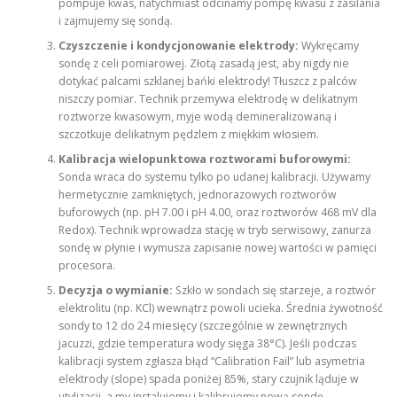
pompuje kwas, natychmiast odcinamy pompę kwasu z zasilania
i zajmujemy się sondą.
Czyszczenie i kondycjonowanie elektrody:
Wykręcamy
sondę z celi pomiarowej. Złotą zasadą jest, aby nigdy nie
dotykać palcami szklanej bańki elektrody! Tłuszcz z palców
niszczy pomiar. Technik przemywa elektrodę w delikatnym
roztworze kwasowym, myje wodą demineralizowaną i
szczotkuje delikatnym pędzlem z miękkim włosiem.
Kalibracja wielopunktowa roztworami buforowymi:
Sonda wraca do systemu tylko po udanej kalibracji. Używamy
hermetycznie zamkniętych, jednorazowych roztworów
buforowych (np. pH 7.00 i pH 4.00, oraz roztworów 468 mV dla
Redox). Technik wprowadza stację w tryb serwisowy, zanurza
sondę w płynie i wymusza zapisanie nowej wartości w pamięci
procesora.
Decyzja o wymianie:
Szkło w sondach się starzeje, a roztwór
elektrolitu (np. KCl) wewnątrz powoli ucieka. Średnia żywotność
sondy to 12 do 24 miesięcy (szczególnie w zewnętrznych
jacuzzi, gdzie temperatura wody sięga 38°C). Jeśli podczas
kalibracji system zgłasza błąd “Calibration Fail” lub asymetria
elektrody (slope) spada poniżej 85%, stary czujnik ląduje w
utylizacji, a my instalujemy i kalibrujemy nową sondę,