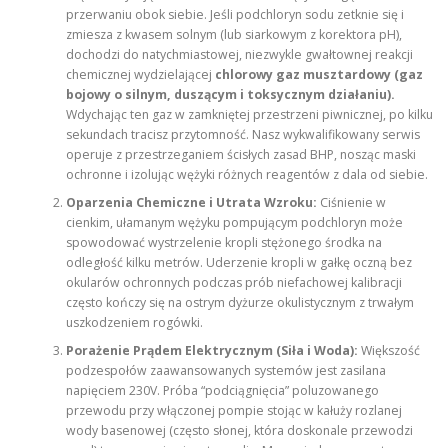
przerwaniu obok siebie. Jeśli podchloryn sodu zetknie się i
zmiesza z kwasem solnym (lub siarkowym z korektora pH),
dochodzi do natychmiastowej, niezwykle gwałtownej reakcji
chemicznej wydzielającej
chlorowy gaz musztardowy (gaz
bojowy o silnym, duszącym i toksycznym działaniu).
Wdychając ten gaz w zamkniętej przestrzeni piwnicznej, po kilku
sekundach tracisz przytomność. Nasz wykwalifikowany serwis
operuje z przestrzeganiem ścisłych zasad BHP, nosząc maski
ochronne i izolując wężyki różnych reagentów z dala od siebie.
Oparzenia Chemiczne i Utrata Wzroku:
Ciśnienie w
cienkim, ułamanym wężyku pompującym podchloryn może
spowodować wystrzelenie kropli stężonego środka na
odległość kilku metrów. Uderzenie kropli w gałkę oczną bez
okularów ochronnych podczas prób niefachowej kalibracji
często kończy się na ostrym dyżurze okulistycznym z trwałym
uszkodzeniem rogówki.
Porażenie Prądem Elektrycznym (Siła i Woda):
Większość
podzespołów zaawansowanych systemów jest zasilana
napięciem 230V. Próba “podciągnięcia” poluzowanego
przewodu przy włączonej pompie stojąc w kałuży rozlanej
wody basenowej (często słonej, która doskonale przewodzi