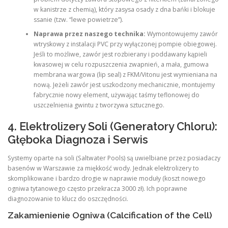
w kanistrze z chemią), który zasysa osady z dna bańki i blokuje
ssanie (tzw. “lewe powietrze”).
Naprawa przez naszego technika:
Wymontowujemy zawór
wtryskowy z instalacji PVC przy wyłączonej pompie obiegowej.
Jeśli to możliwe, zawór jest rozbierany i poddawany kąpieli
kwasowej w celu rozpuszczenia zwapnień, a mała, gumowa
membrana wargowa (lip seal) z FKM/Vitonu jest wymieniana na
nową. Jeżeli zawór jest uszkodzony mechanicznie, montujemy
fabrycznie nowy element, używając taśmy teflonowej do
uszczelnienia gwintu z tworzywa sztucznego.
4. Elektrolizery Soli (Generatory Chloru):
Głęboka Diagnoza i Serwis
Systemy oparte na soli (Saltwater Pools) są uwielbiane przez posiadaczy
basenów w Warszawie za miękkość wody. Jednak elektrolizery to
skomplikowane i bardzo drogie w naprawie moduły (koszt nowego
ogniwa tytanowego często przekracza 3000 zł). Ich poprawne
diagnozowanie to klucz do oszczędności.
Zakamienienie Ogniwa (Calcification of the Cell)