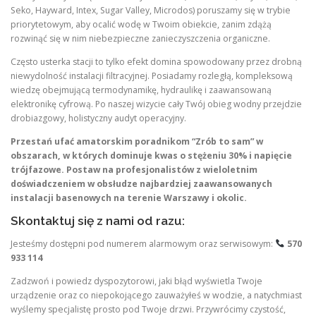
Seko, Hayward, Intex, Sugar Valley, Microdos) poruszamy się w trybie
priorytetowym, aby ocalić wodę w Twoim obiekcie, zanim zdążą
rozwinąć się w nim niebezpieczne zanieczyszczenia organiczne.
Często usterka stacji to tylko efekt domina spowodowany przez drobną
niewydolność instalacji filtracyjnej. Posiadamy rozległą, kompleksową
wiedzę obejmującą termodynamikę, hydraulikę i zaawansowaną
elektronikę cyfrową. Po naszej wizycie cały Twój obieg wodny przejdzie
drobiazgowy, holistyczny audyt operacyjny.
Przestań ufać amatorskim poradnikom “Zrób to sam” w
obszarach, w których dominuje kwas o stężeniu 30% i napięcie
trójfazowe. Postaw na profesjonalistów z wieloletnim
doświadczeniem w obsłudze najbardziej zaawansowanych
instalacji basenowych na terenie Warszawy i okolic.
Skontaktuj się z nami od razu:
Jesteśmy dostępni pod numerem alarmowym oraz serwisowym:
570
933 114
Zadzwoń i powiedz dyspozytorowi, jaki błąd wyświetla Twoje
urządzenie oraz co niepokojącego zauważyłeś w wodzie, a natychmiast
wyślemy specjalistę prosto pod Twoje drzwi. Przywrócimy czystość,