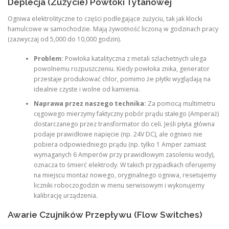
Deplecja (Zużycie) Powłoki Tytanowej
Ogniwa elektrolityczne to części podlegające zużyciu, tak jak klocki
hamulcowe w samochodzie. Mają żywotność liczoną w godzinach pracy
(zazwyczaj od 5,000 do 10,000 godzin).
Problem:
Powłoka katalityczna z metali szlachetnych ulega
powolnemu rozpuszczeniu. Kiedy powłoka znika, generator
przestaje produkować chlor, pomimo że płytki wyglądają na
idealnie czyste i wolne od kamienia.
Naprawa przez naszego technika:
Za pomocą multimetru
cęgowego mierzymy faktyczny pobór prądu stałego (Amperaż)
dostarczanego przez transformator do celi. Jeśli płyta główna
podaje prawidłowe napięcie (np. 24V DC), ale ogniwo nie
pobiera odpowiedniego prądu (np. tylko 1 Amper zamiast
wymaganych 6 Amperów przy prawidłowym zasoleniu wody),
oznacza to śmierć elektrody. W takich przypadkach oferujemy
na miejscu montaż nowego, oryginalnego ogniwa, resetujemy
liczniki roboczogodzin w menu serwisowym i wykonujemy
kalibrację urządzenia.
Awarie Czujników Przepływu (Flow Switches)