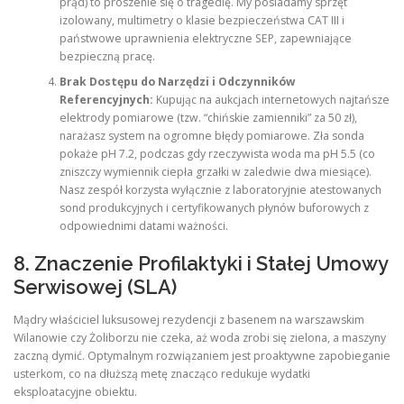
prąd) to proszenie się o tragedię. My posiadamy sprzęt
izolowany, multimetry o klasie bezpieczeństwa CAT III i
państwowe uprawnienia elektryczne SEP, zapewniające
bezpieczną pracę.
Brak Dostępu do Narzędzi i Odczynników
Referencyjnych:
Kupując na aukcjach internetowych najtańsze
elektrody pomiarowe (tzw. “chińskie zamienniki” za 50 zł),
narażasz system na ogromne błędy pomiarowe. Zła sonda
pokaże pH 7.2, podczas gdy rzeczywista woda ma pH 5.5 (co
zniszczy wymiennik ciepła grzałki w zaledwie dwa miesiące).
Nasz zespół korzysta wyłącznie z laboratoryjnie atestowanych
sond produkcyjnych i certyfikowanych płynów buforowych z
odpowiednimi datami ważności.
8. Znaczenie Profilaktyki i Stałej Umowy
Serwisowej (SLA)
Mądry właściciel luksusowej rezydencji z basenem na warszawskim
Wilanowie czy Żoliborzu nie czeka, aż woda zrobi się zielona, a maszyny
zaczną dymić. Optymalnym rozwiązaniem jest proaktywne zapobieganie
usterkom, co na dłuższą metę znacząco redukuje wydatki
eksploatacyjne obiektu.