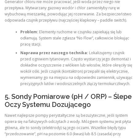
Generator chloru nie może pracować, jeśli woda przez niego nie
przepływa. Wytwarzany gazowy wodór i chlor zamieniłyby rurę w
wybuchową mieszankę, powodując jej rozerwanie. Za bezpieczeństwo
odpowiada czujnik przepływu (najczęściej klapkowy – paddle switch).
Problem:
Elementy ruchome w czujniku zapiekają się lub
odłamują. System stale zgłasza “No Flow”, całkowicie blokując
pracę stacji.
Naprawa przez naszego technika:
Lokalizujemy czujnik
przed ogniwem tytanowym. Często wystarczy jego demontaż i
dokładne oczyszczenie z włókien lub włosów, które okręciły się
wokół ośki. Jeśli czujnik (kontaktron) przepalił się elektrycznie,
wymieniamy go na miejscu na odpowiedni zamiennik, używając
precyzyjnych lutów i wodoszczelnych złączy termokurczliwych.
5. Sondy Pomiarowe (pH / ORP) – Ślepe
Oczy Systemu Dozującego
Nawet najlepsze pompy perystaltyczne są bezużyteczne, jeśli system
opiera się na fałszywych odczytach z wody. Mózgiem systemu jest płyta
główna, ale to sondy (elektrody) są jego oczami. Wszelkie błędy typu
“przedozowanie”, pH na poziomie 6.0 (kwas) lub 8.5 (zasada) przy