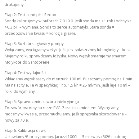
drukujemy.
Etap 2: Test sond pH i Redox
Sondy kalibrujemy w buforach 7.0 i 9.0. Jeśli sonda ma >1 rok i odchyłka
>0,3 pH – wymiana. Sonda to serce automatyki. Stara sonda =
przedozowanie kwasu = korozja grzałki.
Etap 3: Rozbiórka głowicy pompy
Wyłączamy, wyciągamy wężyk. Jeśli jest spłaszczony lub pęknięty – kosz.
Myjemy rolki, sprawdzamy łożyska. Nowy wężyk smarujemy smarem
Molykote do Santoprene.
Etap 4: Test wydajności
Wkładamy wężyk ssący do menzurki 100 ml. Puszczamy pompę na 1 min.
Ma nalać tyle, ile w specyfikacji: np. 1,5 l/h = 25 ml/min. Jeśli leje 10 ml –
rolki do wymiany.
Etap 5: Sprawdzenie zaworu iniekcyjnego
To zawór zwrotny na rurze PVC. Zarasta kamieniem. Wykręcamy,
moczmy w kwasie, przedmuchujemy. Jeśli sprężynka skorodowana –
nowy za 70 zł.
Etap 6: Kalibracja dawki
Ustawiamy % pracy pompy. Jacuzzi 1000L = 5 ml kwasu 50% na dobę