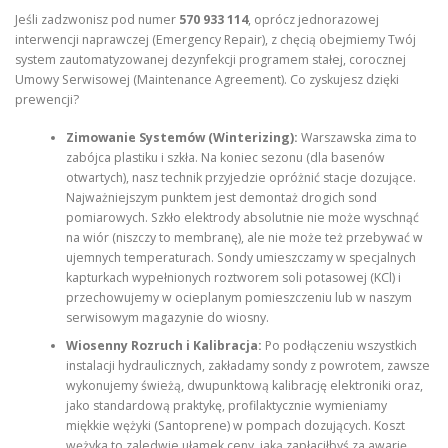
Jeśli zadzwonisz pod numer
570 933 114
, oprócz jednorazowej
interwencji naprawczej (Emergency Repair), z chęcią obejmiemy Twój
system zautomatyzowanej dezynfekcji programem stałej, corocznej
Umowy Serwisowej (Maintenance Agreement). Co zyskujesz dzięki
prewencji?
Zimowanie Systemów (Winterizing):
Warszawska zima to
zabójca plastiku i szkła. Na koniec sezonu (dla basenów
otwartych), nasz technik przyjedzie opróżnić stacje dozujące.
Najważniejszym punktem jest demontaż drogich sond
pomiarowych. Szkło elektrody absolutnie nie może wyschnąć
na wiór (niszczy to membranę), ale nie może też przebywać w
ujemnych temperaturach. Sondy umieszczamy w specjalnych
kapturkach wypełnionych roztworem soli potasowej (KCl) i
przechowujemy w ocieplanym pomieszczeniu lub w naszym
serwisowym magazynie do wiosny.
Wiosenny Rozruch i Kalibracja:
Po podłączeniu wszystkich
instalacji hydraulicznych, zakładamy sondy z powrotem, zawsze
wykonujemy świeżą, dwupunktową kalibrację elektroniki oraz,
jako standardową praktykę, profilaktycznie wymieniamy
miękkie wężyki (Santoprene) w pompach dozujących. Koszt
wężyka to zaledwie ułamek ceny, jaką zapłaciłbyś za awarię