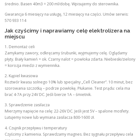
średnio. Basen 40m3 = 200 ml/dobę. Wpisujemy do sterownika.
Gwarancja 6 miesięcy na usługę, 12 miesięcy na części. Umów serwis:
570 933 114
Jak czyścimy i naprawiamy celę elektrolizera na
miejscu
1. Demontaż celi
Zamykamy zawory, odkręcamy śrubunki, wyjmujemy celę. Oglądamy
płyty. Biały kamień = ok. Czarny nalot = powłoka zdarta. Niebieski/zielony
= korozja miedzi z wymiennika.
2. Kąpiel kwasowa
Roztwór kwasu solnego 10% lub specjalny „Cell Cleaner”. 10 minut, bez
szorowania szczotką – podrze powłokę. Płukanie. Test prądu: cela ma
brać 4-7A przy 24V DC. Jeśli bierze 1A – śmietnik.
3. Sprawdzenie zasilacza
Mierzymy napięcie na celę: 22-26V DC. Jeśli jest 5V – spalone mosfety.
Lutujemy nowe lub wymiana zasilacza 800-1600 zł.
4. Czujnik przepływu i temperatury
Czyścimy z kamienia. Sprawdzamy magnes. Bez sygnału przepływu cela