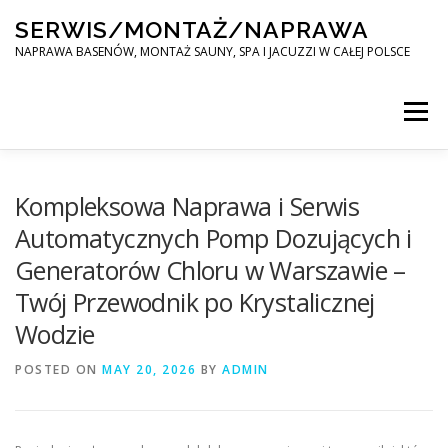
Skip
SERWIS/MONTAŻ/NAPRAWA
to
content
NAPRAWA BASENÓW, MONTAŻ SAUNY, SPA I JACUZZI W CAŁEJ POLSCE
Menu
SPA SERWIS
Kompleksowa Naprawa i Serwis
Automatycznych Pomp Dozujących i
Generatorów Chloru w Warszawie –
MONTAŻ SAUNY, SPA, JACUZI W CAŁEJ POLSCE
Twój Przewodnik po Krystalicznej
Wodzie
KONTAKT
POSTED ON
MAY 20, 2026
BY
ADMIN