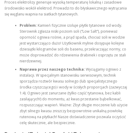
Proces elektrolizy generuje wysoką temperaturę lokalną i zasadowe
środowisko wokół elektrod. Prowadzi to do błyskawicznego wytrącania
się węglanu wapnia na siatkach tytanowych.
Problem:
Kamień fizycznie izoluje płytki tytanowe od wody.
Sterownik zgłasza niski poziom soli (“Low Salt”), ponieważ
oporność ogniwa rośnie, a prąd spada, chociaż soli w wodzie
jest wystarczająco dużo! Użytkownik mylnie dosypuje kolejne
dziesiątki kilogramów soli do basenu, przekraczając normy, co
może doprowadzić do rdzewienia drabinek i osprzętu ze stali
nierdzewnej.
Naprawa przez naszego technika:
Wyciągamy ogniwo z
instalacji. W specjalnym stanowisku serwisowym, technik
sporządza roztwór kwasu solnego (lub specjalistycznego
środka czyszczącego) i wody w ścisłych proporcjach (zazwyczaj
1:4). Ogniwo jest zanurzane (tylko część tytanowa, bez kabli
zasilających!) do momentu, aż kwas przestanie bąbelkować,
rozpuszczając wapień. Ważne: Zbyt długie moczenie lub użycie
zbyt silnego kwasu zniszczy bezpowrotnie unikalną powłokę
rutenową na płytkach! Nasze doświadczenie pozwala oczyścić
celę skutecznie, ale bezpiecznie.