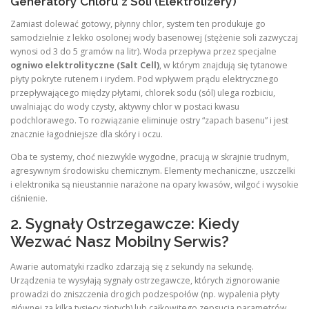
Generatory Chloru z Soli (Elektrolizery)
Zamiast dolewać gotowy, płynny chlor, system ten produkuje go
samodzielnie z lekko osolonej wody basenowej (stężenie soli zazwyczaj
wynosi od 3 do 5 gramów na litr). Woda przepływa przez specjalne
ogniwo elektrolityczne (Salt Cell)
, w którym znajdują się tytanowe
płyty pokryte rutenem i irydem. Pod wpływem prądu elektrycznego
przepływającego między płytami, chlorek sodu (sól) ulega rozbiciu,
uwalniając do wody czysty, aktywny chlor w postaci kwasu
podchlorawego. To rozwiązanie eliminuje ostry “zapach basenu” i jest
znacznie łagodniejsze dla skóry i oczu.
Oba te systemy, choć niezwykle wygodne, pracują w skrajnie trudnym,
agresywnym środowisku chemicznym. Elementy mechaniczne, uszczelki
i elektronika są nieustannie narażone na opary kwasów, wilgoć i wysokie
ciśnienie.
2. Sygnały Ostrzegawcze: Kiedy
Wezwać Nasz Mobilny Serwis?
Awarie automatyki rzadko zdarzają się z sekundy na sekundę.
Urządzenia te wysyłają sygnały ostrzegawcze, których zignorowanie
prowadzi do zniszczenia drogich podzespołów (np. wypalenia płyty
głównej za kilka tysięcy złotych) lub całkowitego zepsucia parametrów