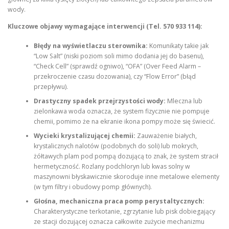
wody.
Kluczowe objawy wymagające interwencji (Tel. 570 933 114):
Błędy na wyświetlaczu sterownika:
Komunikaty takie jak
“Low Salt” (niski poziom soli mimo dodania jej do basenu),
“Check Cell” (sprawdź ogniwo), “OFA” (Over Feed Alarm –
przekroczenie czasu dozowania), czy “Flow Error” (błąd
przepływu).
Drastyczny spadek przejrzystości wody:
Mleczna lub
zielonkawa woda oznacza, że system fizycznie nie pompuje
chemii, pomimo że na ekranie ikona pompy może się świecić.
Wycieki krystalizującej chemii:
Zauważenie białych,
krystalicznych nalotów (podobnych do soli) lub mokrych,
żółtawych plam pod pompą dozującą to znak, że system stracił
hermetyczność. Rozlany podchloryn lub kwas solny w
maszynowni błyskawicznie skoroduje inne metalowe elementy
(w tym filtry i obudowy pomp głównych).
Głośna, mechaniczna praca pomp perystaltycznych:
Charakterystyczne terkotanie, zgrzytanie lub pisk dobiegający
ze stacji dozującej oznacza całkowite zużycie mechanizmu