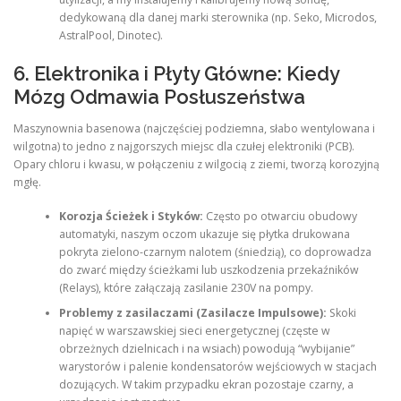
dedykowaną dla danej marki sterownika (np. Seko, Microdos,
AstralPool, Dinotec).
6. Elektronika i Płyty Główne: Kiedy
Mózg Odmawia Posłuszeństwa
Maszynownia basenowa (najczęściej podziemna, słabo wentylowana i
wilgotna) to jedno z najgorszych miejsc dla czułej elektroniki (PCB).
Opary chloru i kwasu, w połączeniu z wilgocią z ziemi, tworzą korozyjną
mgłę.
Korozja Ścieżek i Styków:
Często po otwarciu obudowy
automatyki, naszym oczom ukazuje się płytka drukowana
pokryta zielono-czarnym nalotem (śniedzią), co doprowadza
do zwarć między ścieżkami lub uszkodzenia przekaźników
(Relays), które załączają zasilanie 230V na pompy.
Problemy z zasilaczami (Zasilacze Impulsowe):
Skoki
napięć w warszawskiej sieci energetycznej (częste w
obrzeżnych dzielnicach i na wsiach) powodują “wybijanie”
warystorów i palenie kondensatorów wejściowych w stacjach
dozujących. W takim przypadku ekran pozostaje czarny, a