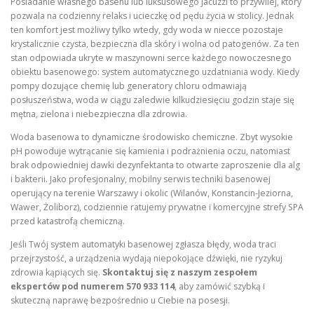
Posiadanie własnego basenu lub luksusowego jacuzzi to przywilej, który
pozwala na codzienny relaks i ucieczkę od pędu życia w stolicy. Jednak
ten komfort jest możliwy tylko wtedy, gdy woda w niecce pozostaje
krystalicznie czysta, bezpieczna dla skóry i wolna od patogenów. Za ten
stan odpowiada ukryte w maszynowni serce każdego nowoczesnego
obiektu basenowego: system automatycznego uzdatniania wody. Kiedy
pompy dozujące chemię lub generatory chloru odmawiają
posłuszeństwa, woda w ciągu zaledwie kilkudziesięciu godzin staje się
mętna, zielona i niebezpieczna dla zdrowia.
Woda basenowa to dynamiczne środowisko chemiczne. Zbyt wysokie
pH powoduje wytrącanie się kamienia i podrażnienia oczu, natomiast
brak odpowiedniej dawki dezynfektanta to otwarte zaproszenie dla alg
i bakterii. Jako profesjonalny, mobilny serwis techniki basenowej
operujący na terenie Warszawy i okolic (Wilanów, Konstancin-Jeziorna,
Wawer, Żoliborz), codziennie ratujemy prywatne i komercyjne strefy SPA
przed katastrofą chemiczną.
Jeśli Twój system automatyki basenowej zgłasza błędy, woda traci
przejrzystość, a urządzenia wydają niepokojące dźwięki, nie ryzykuj
zdrowia kąpiących się.
Skontaktuj się z naszym zespołem
ekspertów pod numerem 570 933 114
, aby zamówić szybką i
skuteczną naprawę bezpośrednio u Ciebie na posesji.