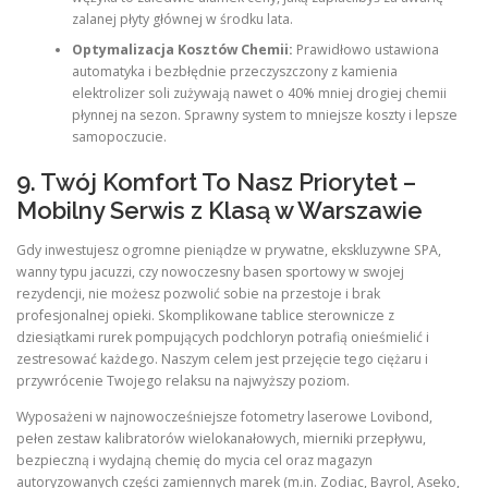
zalanej płyty głównej w środku lata.
Optymalizacja Kosztów Chemii:
Prawidłowo ustawiona
automatyka i bezbłędnie przeczyszczony z kamienia
elektrolizer soli zużywają nawet o 40% mniej drogiej chemii
płynnej na sezon. Sprawny system to mniejsze koszty i lepsze
samopoczucie.
9. Twój Komfort To Nasz Priorytet –
Mobilny Serwis z Klasą w Warszawie
Gdy inwestujesz ogromne pieniądze w prywatne, ekskluzywne SPA,
wanny typu jacuzzi, czy nowoczesny basen sportowy w swojej
rezydencji, nie możesz pozwolić sobie na przestoje i brak
profesjonalnej opieki. Skomplikowane tablice sterownicze z
dziesiątkami rurek pompujących podchloryn potrafią onieśmielić i
zestresować każdego. Naszym celem jest przejęcie tego ciężaru i
przywrócenie Twojego relaksu na najwyższy poziom.
Wyposażeni w najnowocześniejsze fotometry laserowe Lovibond,
pełen zestaw kalibratorów wielokanałowych, mierniki przepływu,
bezpieczną i wydajną chemię do mycia cel oraz magazyn
autoryzowanych części zamiennych marek (m.in. Zodiac, Bayrol, Aseko,