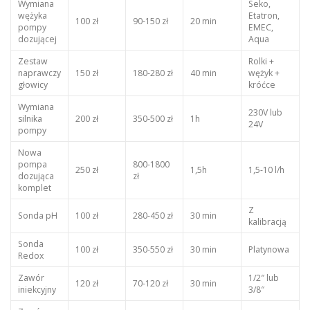
Wymiana
Seko,
wężyka
Etatron,
100 zł
90-150 zł
20 min
pompy
EMEC,
dozującej
Aqua
Zestaw
Rolki +
naprawczy
150 zł
180-280 zł
40 min
wężyk +
głowicy
króćce
Wymiana
230V lub
silnika
200 zł
350-500 zł
1h
24V
pompy
Nowa
pompa
800-1800
250 zł
1,5h
1,5-10 l/h
dozująca
zł
komplet
Z
Sonda pH
100 zł
280-450 zł
30 min
kalibracją
Sonda
100 zł
350-550 zł
30 min
Platynowa
Redox
Zawór
1/2″ lub
120 zł
70-120 zł
30 min
iniekcyjny
3/8″