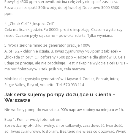
Powyżej 4500 ppm sterownik odcina celę żeby nie spalić zasilacza.
Rozwiązanie: spuść 30% wody, dolej świeżej. Docelowo 3000-3500
ppm.
4. „Check Cell” / „Inspect Cell”
Cela ma licznik godzin. Po 8000h prosi o inspekcję. Czasem wystarczy
reset. Czasem płyty są czarne – powłoka zdarta. Tylko wymiana.
5. Woda zielona mimo że generator pracuje 100%
A. pH 8.2 – chlor nie działa. B. Kwas cyjanurowy >80 ppm z tabletek –
„blokada chloru”. C. Fosforany >500 ppb – jedzenie dla glonów. D. Cela
udaje że pracuje, ale nie produkuje. Test: nakap na wylocie z celi DPD1 –
ma być fioletowy w 3 sek. Jeśli nie, cela martwa.
Mobilna diagnostyka generatorów: Hayward, Zodiac, Pentair, Intex,
Sugar Valley, Bayrol, Aquarite. Tel: 570 933 114
Jak serwisujemy pompy dozujące u klienta –
Warszawa
Nie wożimy pomp do warsztatu. 90% napraw robimy na miejscu w 1h.
Etap 1: Pomiar wody fotometrem
Sprawdzamy pH, chlor wolny, chlor całkowity, zasadowość, twardość,
sól, kwas cyjanurowy, fosforany. Bez tego nie wiesz co dozować. Wynik