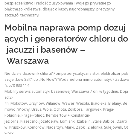
bezpieczeństwo i radość z użytkowania Twojego prywatnego
błękitnego królestwa, dbając o każdy najdrobniejszy, precyzyjny
szczegół techniczny!
Mobilna naprawa pomp dozuj
ących i generatorów chloru do
jacuzzi i basenów –
Warszawa
Nie działa dozownik chloru? Pompa perystaltyczna stoi, elektrolizer pok
azuje „Low Salt” lub „No Flow”? Woda zielona mimo automatyki? Zadzwo
ń: 570 933 114
Mobilny serwis automatyki basenowej Warszawa 7 dni w tygodniu. Doja
zd 2-
4h: Mokotów, Ursynów, Wilanów, Wawer, Wesoła, Białołęka, Bielany, Be
mowo, Włochy, Ursus, Wola, Ochota, Żoliborz, Targówek, Praga-
Południe, Praga-Północ, Rembertów + Konstancin-
Jeziorna, Piaseczno, Józefosław, Łomianki, Izabelin, Stare Babice, Ożaró
w, Pruszków, Komorów, Nadarzyn, Marki, Ząbki, Zielonka, Sulejówek, Ot
wock.