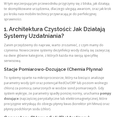
W tym wyczerpującym przewodniku przyjrzymy się z bliska, jak działają
te skomplikowane urządzenia, dlaczego ulegają awariom, oraz jak krok
po kroku nasi mobilni technicy przywracają je do perfekcyjnej
sprawności.
1. Architektura Czystości: Jak Działają
Systemy Uzdatniania?
Zanim przejdziemy do napraw, warto zrozumieć, z czym mamy do
czynienia. Nowoczesne systemy dezynfekcji wody dzielą się zazwyczaj
na dwie główne kategorie, z których każda ma swoją specyfikę
serwisową.
Stacje Pomiarowo-Dozujące (Chemia Płynna)
To systemy oparte na mikroprocesorze, który na bieżąco analizuje
parametry wody (pH oraz potencjał RedOx/ORP lub poziom wolnego
chloru) za pomocą zanurzonych w wodzie sond pomiarowych. Gdy
system wykryje, że parametry spadły poniżej normy, uruchamia
pompy
dozujące
(najczęściej perystaltyczne lub elektromagnetyczne), które
precyzyjnie wtryskują do obiegu płynny kwas (korektor pH Minus) oraz
płynny podchloryn sodu (chlor).