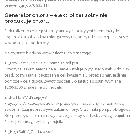
prewencyjny: 570 933 114
Generator chloru – elektrolizer solny nie
produkuje chloru
Elektrolizer to cela z płytami tytanowymi pokrytymi rutenem/irydem.
Prąd rozbija sól NaCl na chlor gazowy Cl2, który od razu rozpuszcza się
w wodzie jako podchloryn.
Najczęstsze błędy na wyświetlaczu i co oznaczają:
1. „Low Salt” / „Add Salt” – mimo że sól jest
Przyczyna: zakamieniona cela. Kamień izoluje płyty, sterownik widzi niski
prąd. Rozwiązanie: czyszczenie celi kwasem 1:5 przez 10 min. Jeśli nie
pomoże – cela zużyta. Żywotność celi: 3-5 lat lub 10 000h. Wymiana:
1200-3500 zł zależnie od modelu.
2. „No Flow” / „Przepływ”
Przyczyna: A. Rzeczywiście brak przepływu – zapchany filtr, zamknięty
zawór. B. Czujnik przepływu zakamieniony. C. Za mała pompa obiegowa.
Bez przepływu cela nie ruszy – przegrzałaby się. Test: zewrzyj czujnik na
5 sek. Jeśli ruszy, czyścimy czujnik.
3. „High Salt” / „Za dużo soli”