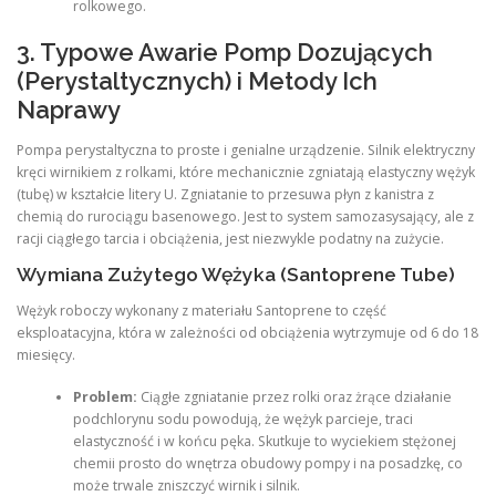
rolkowego.
3. Typowe Awarie Pomp Dozujących
(Perystaltycznych) i Metody Ich
Naprawy
Pompa perystaltyczna to proste i genialne urządzenie. Silnik elektryczny
kręci wirnikiem z rolkami, które mechanicznie zgniatają elastyczny wężyk
(tubę) w kształcie litery U. Zgniatanie to przesuwa płyn z kanistra z
chemią do rurociągu basenowego. Jest to system samozasysający, ale z
racji ciągłego tarcia i obciążenia, jest niezwykle podatny na zużycie.
Wymiana Zużytego Wężyka (Santoprene Tube)
Wężyk roboczy wykonany z materiału Santoprene to część
eksploatacyjna, która w zależności od obciążenia wytrzymuje od 6 do 18
miesięcy.
Problem:
Ciągłe zgniatanie przez rolki oraz żrące działanie
podchlorynu sodu powodują, że wężyk parcieje, traci
elastyczność i w końcu pęka. Skutkuje to wyciekiem stężonej
chemii prosto do wnętrza obudowy pompy i na posadzkę, co
może trwale zniszczyć wirnik i silnik.