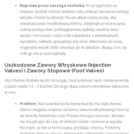
Naprawa przez naszego technika:
Po przyjeździe na
miejsce, technik odcina zasilanie (aby uniknąć niezamierzonego
wtrysku chemii na dłonie). Płucze układ czystą wodą, aby
zneutralizować resztki kwasu/chloru. Zdejmuje przezroczystą
osłonę pompy (tzw. poliwęglanową szybkę), uwalnia stary
wężyk z mocowań, czyści rolki napędowe z ewentualnych
wycieków, nakłada specjalistyczny smar silikonowy na nowy,
oryginalny wężyk OEM i montuje go w układzie, dbając o to, by
rolki go nie przyszczypnęły.
Uszkodzone Zawory Wtryskowe (Injection
Valves) i Zawory Stopowe (Foot Valves)
Aby chemia dostała się do rurociągu, musi pokonać opór ciśnienia wody
(często rzędu 1.5 – 2 barów). Do tego służą zawory wtryskowe wkręcone
w rurę.
Problem:
Warszawska woda bywa twarda. Na styku kwasu,
chloru i węglanu wapnia, na końcu zaworu wtryskowego tworzy
się twardy, kamienny czop. Pompa dozująca pracuje, ale płyn
nie ma jak ujść do rury. W efekcie rośnie ciśnienie w wężyku
tłocznym, aż ten w końcu pęka, pryskając chemią. Podobny
problem dotyczy zaworu stopowego z filterkiem (zanurzonego