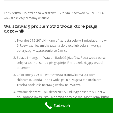
Ceny brutto. Dojazd poza Warszawę: +2 zł/km. Zadzwoń 570 933 114 –
większość części mamy w aucie.
Warszawa: 5 problemów z wodą które psują
dozowniki
Twardość 15-20°dH – kamień zarasta celę w 3 miesiące, nie w
6. Rozwiązanie: zmiękczacz na dolewce lub cela z inwersją
polaryzacji + czyszczenie co 2 m-ce.
Żelazo i mangan – Wawer, Radość, Józefów. Ruda woda barwi
celę na czarno, sonda pH głupieje. Filtr odżelaziający przed
basenem.
Chloraminy z ZGK – warszawska kranówka ma 0,3 ppm
chloramin. Sonda Redox widzi je i nie załącza elektrolizera.
Trzeba podnieść nastawę Redox na 750 mV.
Kwaśne deszcze – pH deszczu 5.5. Odkryty basen = pH leci w
dół, pompa kwasu stoi, a pompa sody nie ma. Montujemy bufor
zasadowości.
Zadzwoń
Glony z zieleni miejskiej – pyłki = fosforany. Glony zjadają chlor