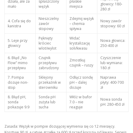
działa, ale za
spłaszczony
płaskie
głowicy: 180-
mało
wężyk
miejsca
280 zł
Nieszczelny
Zdejmij wężyk
4. Cofa się do
Nowy zawór
zawór
– chemia
kanistra
stopowy: 60 zł
stopowy
spływa
Pęknięty
Widać
5. Leje przy
Nowa głowica:
króciec
krystalizację
głowicy
250-400 zł
wlot/wylot
soli/kwasu
6. Błąd „No
Czujnik
Czyszczenie
Zmostkuj
Flow” mimo
przepływu
lub wymiana:
czujnik – ruszy
przepływu
zabrudzony
180 zł
7. Pompa
Sklejony
Odłącz sondę
Naprawa
dozuje non-
przekaźnik w
pH – dalej
płyty: 400-700
stop
sterowniku
dozuje
zł
8. Błąd pH,
Sonda pH
Włóż w bufor
Nowa sonda
sonda
zużyta lub
7.0 – nie
pH: 280-450 zł
pokazuje 9.9
sucha
reaguje
Zasada: Wężyk w pompie dozującej wymienia się co 12 miesięcy.
Kosztuje 90 zł, a ratuje grzałkę za 600 zł przed korozją od kwasu. Serwis