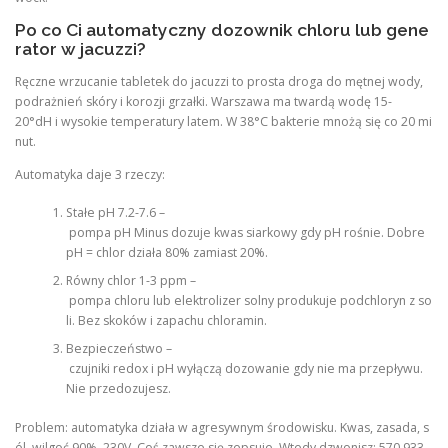
Po co Ci automatyczny dozownik chloru lub gene
rator w jacuzzi?
Ręczne wrzucanie tabletek do jacuzzi to prosta droga do mętnej wody,
podrażnień skóry i korozji grzałki. Warszawa ma twardą wodę 15-
20°dH i wysokie temperatury latem. W 38°C bakterie mnożą się co 20 mi
nut.
Automatyka daje 3 rzeczy:
Stałe pH 7.2-7.6 –
pompa pH Minus dozuje kwas siarkowy gdy pH rośnie. Dobre
pH = chlor działa 80% zamiast 20%.
Równy chlor 1-3 ppm –
pompa chloru lub elektrolizer solny produkuje podchloryn z so
li. Bez skoków i zapachu chloramin.
Bezpieczeństwo –
czujniki redox i pH wyłączą dozowanie gdy nie ma przepływu.
Nie przedozujesz.
Problem: automatyka działa w agresywnym środowisku. Kwas, zasada, s
ól, wilgoć 90%, 230V. Coś zawsze się zepsuje. Wtedy dzwonisz: 570 933