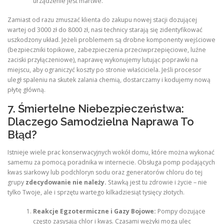
urządzenie jest martwe.
Zamiast od razu zmuszać klienta do zakupu nowej stacji dozującej
wartej od 3000 zł do 8000 zł, nasi technicy starają się zidentyfikować
uszkodzony układ. Jeżeli problemem są drobne komponenty wejściowe
(bezpieczniki topikowe, zabezpieczenia przeciwprzepięciowe, luźne
zaciski przyłączeniowe), naprawę wykonujemy lutując poprawki na
miejscu, aby ograniczyć koszty po stronie właściciela. Jeśli procesor
uległ spaleniu na skutek zalania chemią, dostarczamy i kodujemy nową
płytę główną.
7. Śmiertelne Niebezpieczeństwa:
Dlaczego Samodzielna Naprawa To
Błąd?
Istnieje wiele prac konserwacyjnych wokół domu, które można wykonać
samemu za pomocą poradnika w internecie. Obsługa pomp podających
kwas siarkowy lub podchloryn sodu oraz generatorów chloru do tej
grupy
zdecydowanie nie należy.
Stawką jest tu zdrowie i życie – nie
tylko Twoje, ale i sprzętu wartego kilkadziesiąt tysięcy złotych.
Reakcje Egzotermiczne i Gazy Bojowe:
Pompy dozujące
często zasysają chlor i kwas. Czasami wężyki mogą ulec