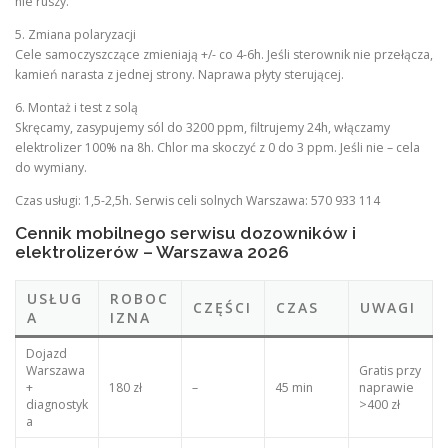
nie ruszy.
5. Zmiana polaryzacji
Cele samoczyszczące zmieniają +/- co 4-6h. Jeśli sterownik nie przełącza,
kamień narasta z jednej strony. Naprawa płyty sterującej.
6. Montaż i test z solą
Skręcamy, zasypujemy sól do 3200 ppm, filtrujemy 24h, włączamy
elektrolizer 100% na 8h. Chlor ma skoczyć z 0 do 3 ppm. Jeśli nie – cela
do wymiany.
Czas usługi: 1,5-2,5h. Serwis celi solnych Warszawa: 570 933 114
Cennik mobilnego serwisu dozowników i
elektrolizerów – Warszawa 2026
USŁUG
ROBOC
CZĘŚCI
CZAS
UWAGI
A
IZNA
Dojazd
Warszawa
Gratis przy
+
180 zł
–
45 min
naprawie
diagnostyk
>400 zł
a