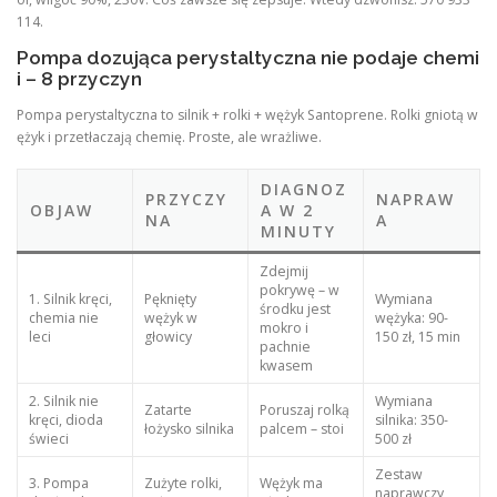
114.
Pompa dozująca perystaltyczna nie podaje chemi
i – 8 przyczyn
Pompa perystaltyczna to silnik + rolki + wężyk Santoprene. Rolki gniotą w
ężyk i przetłaczają chemię. Proste, ale wrażliwe.
DIAGNOZ
PRZYCZY
NAPRAW
OBJAW
A W 2
NA
A
MINUTY
Zdejmij
pokrywę – w
1. Silnik kręci,
Pęknięty
Wymiana
środku jest
chemia nie
wężyk w
wężyka: 90-
mokro i
leci
głowicy
150 zł, 15 min
pachnie
kwasem
2. Silnik nie
Wymiana
Zatarte
Poruszaj rolką
kręci, dioda
silnika: 350-
łożysko silnika
palcem – stoi
świeci
500 zł
Zestaw
3. Pompa
Zużyte rolki,
Wężyk ma
naprawczy