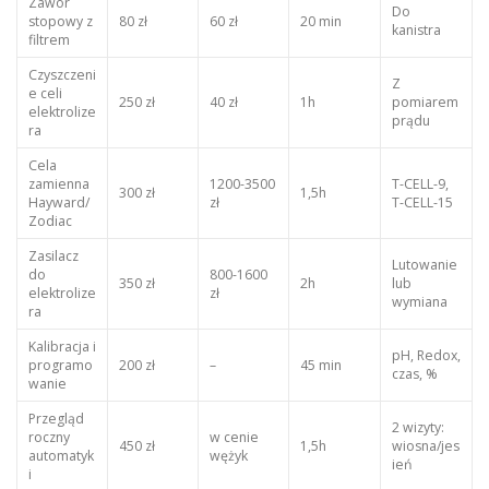
Zawór
Do
stopowy z
80 zł
60 zł
20 min
kanistra
filtrem
Czyszczeni
Z
e celi
250 zł
40 zł
1h
pomiarem
elektrolize
prądu
ra
Cela
zamienna
1200-3500
T-CELL-9,
300 zł
1,5h
Hayward/
zł
T-CELL-15
Zodiac
Zasilacz
Lutowanie
do
800-1600
350 zł
2h
lub
elektrolize
zł
wymiana
ra
Kalibracja i
pH, Redox,
programo
200 zł
–
45 min
czas, %
wanie
Przegląd
2 wizyty:
roczny
w cenie
450 zł
1,5h
wiosna/jes
automatyk
wężyk
ień
i