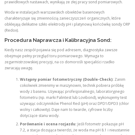
prawidłowych nastawach, wynikają ze złej pracy sond pomiarowych.
Woda w instalacjach warszawskich obiektów basenowych
charakteryzuje się zmiennością zanieczyszczeń organicznych, które
obklejają delikatne szkło elektrody pH i platynową końcówkę sondy ORP
(Redox).
Procedura Naprawcza i Kalibracyjna Sond:
Kiedy nasz zespół pojawia się pod adresem, diagnostyka zawsze
obejmuje pełny przegląd toru pomiarowego. Wymaga to
zegarmistrzowskiej precyzji, na co domorośli specjaliści rzadko
zwracają uwagę.
Wstępny pomiar fotometryczny (Double-Check):
Zanim
cokolwiek zmienimy w maszynowni, technik pobiera próbkę
wody z basenu. Używając profesjonalnego, laboratoryjnego
fotometru (np. marki Palintest lub Lovibond), wykonujemy test
używając odczynników Phenol Red (pH) oraz DPD1/DPD3 (chlor
wolny i całkowity). Daje nam to twarde, cyfrowe liczby
dotyczące stanu wody.
Porównanie i ocena rozjazdu:
Jeśli fotometr pokazuje pH
7.2, a stacja dozująca twierdzi, że woda ma pH 8.1 i nieustannie