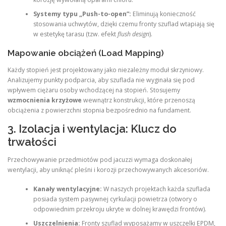
Systemy typu „Push-to-open”:
Eliminują konieczność
stosowania uchwytów, dzięki czemu fronty szuflad wtapiają się
w estetykę tarasu (tzw. efekt
flush design
).
Mapowanie obciążeń (Load Mapping)
Każdy stopień jest projektowany jako niezależny moduł skrzyniowy.
Analizujemy punkty podparcia, aby szuflada nie wyginała się pod
wpływem ciężaru osoby wchodzącej na stopień. Stosujemy
wzmocnienia krzyżowe
wewnątrz konstrukcji, które przenoszą
obciążenia z powierzchni stopnia bezpośrednio na fundament.
3. Izolacja i wentylacja: Klucz do
trwałości
Przechowywanie przedmiotów pod jacuzzi wymaga doskonałej
wentylacji, aby uniknąć pleśni i korozji przechowywanych akcesoriów.
Kanały wentylacyjne:
W naszych projektach każda szuflada
posiada system pasywnej cyrkulacji powietrza (otwory o
odpowiednim przekroju ukryte w dolnej krawędzi frontów).
Uszczelnienia:
Fronty szuflad wyposażamy w uszczelki EPDM,