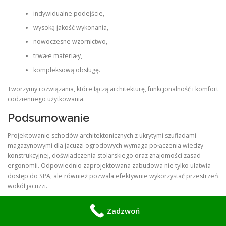
indywidualne podejście,
wysoką jakość wykonania,
nowoczesne wzornictwo,
trwałe materiały,
kompleksową obsługę.
Tworzymy rozwiązania, które łączą architekturę, funkcjonalność i komfort
codziennego użytkowania.
Podsumowanie
Projektowanie schodów architektonicznych z ukrytymi szufladami
magazynowymi dla jacuzzi ogrodowych wymaga połączenia wiedzy
konstrukcyjnej, doświadczenia stolarskiego oraz znajomości zasad
ergonomii. Odpowiednio zaprojektowana zabudowa nie tylko ułatwia
dostęp do SPA, ale również pozwala efektywnie wykorzystać przestrzeń
wokół jacuzzi.
Realizując inwestycje w Lesznie, tworzymy indywidualne rozwiązania
Zadzwoń
dopasowane do charakteru ogrodu, potrzeb użytkowników oraz
parametrów technicznych konkretnego jacuzzi. Dzięki temu powstają