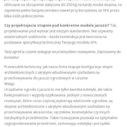
obliczane na obciążenie statyczne do 250 kg na każdy moduł stopnia, co
zapewnia pełne bezpieczeństwo nawet przy korzystaniu ze SPA przez
kilka osób jednocześnie.
Czy projektujecie stopnie pod konkretne modele jacuzzi?
Tak,
projektowanie pod wymiar jest naszym standardem. Nie używamy
uniwersalnych szablonów – każda konstrukcja jest tworzona na
podstawie specyfikacji technicznej Twojego modelu SPA.
Twój ogród w Lesznie zasługuje na przemyślane rozwiązania. Zapraszamy do
kontaktu!
Przewodnik techniczny: jak nasza firma mapuje konfiguracje stopni
architektonicznych z ukrytymi wbudowanymi szufladami na
przechowywanie do jacuzzi ogrodowych w Lesznie
Wstęp
Urządzanie ogrodu z jacuzzi to nie tylko kwestia estetyki, ale także
funkcjonalności i wygody użytkowania. Jednym z nowoczesnych
rozwiązań, które coraz częściej wybierają właściciele ogrodów, są
stopnie architektoniczne z ukrytymi wbudowanymi szufladami na
przechowywanie akcesoriów, ręczników, kosmetyków czy innych
niezbędnych przedmiotów. Takie rozwiązanie pozwala na optymalne
zagospodarowanie przestrzeni, zachowując estetykę i porządek.