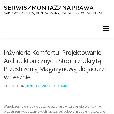
Skip
SERWIS/MONTAŻ/NAPRAWA
to
content
NAPRAWA BASENÓW, MONTAŻ SAUNY, SPA I JACUZZI W CAŁEJ POLSCE
Menu
SPA SERWIS
Inżynieria Komfortu: Projektowanie
Architektonicznych Stopni z Ukrytą
Przestrzenią Magazynową do Jacuzzi
MONTAŻ SAUNY, SPA, JACUZI W CAŁEJ POLSCE
w Lesznie
POSTED ON
KONTAKT
JUNE 17, 2026
BY
ADMIN
Współczesne ogrody w Lesznie ewoluują w stronę wielofunkcyjnych
przestrzeni wypoczynkowych. Jacuzzi ogrodowe, niegdyś traktowane