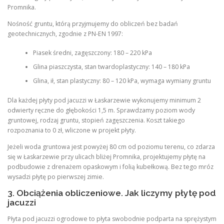
Promnika.
Nośność gruntu, którą przyjmujemy do obliczeń bez badań
geotechnicznych, zgodnie z PN-EN 1997:
Piasek średni, zagęszczony: 180 – 220 kPa
Glina piaszczysta, stan twardoplastyczny: 140 – 180 kPa
Glina, ił, stan plastyczny: 80 – 120 kPa, wymaga wymiany gruntu
Dla każdej płyty pod jacuzzi w Łaskarzewie wykonujemy minimum 2
odwierty ręczne do głębokości 1,5 m. Sprawdzamy poziom wody
gruntowej, rodzaj gruntu, stopień zagęszczenia. Koszt takiego
rozpoznania to 0 zł, wliczone w projekt płyty.
Jeżeli woda gruntowa jest powyżej 80 cm od poziomu terenu, co zdarza
się w Łaskarzewie przy ulicach bliżej Promnika, projektujemy płytę na
podbudowie z drenażem opaskowym i folią kubełkową. Bez tego mróz
wysadzi płytę po pierwszej zimie.
3. Obciążenia obliczeniowe. Jak liczymy płytę pod
jacuzzi
Płyta pod jacuzzi ogrodowe to płyta swobodnie podparta na sprężystym