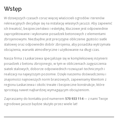
Wstęp
W dzisiejszych czasach coraz więcej właścicieli ogrodów i terenów
rekreacyjnych decyduje się na instalację własnych jacuzzi. Aby zapewnić
ich trwałość, bezpieczeństwo i estetykę, kluczowe jest odpowiednie
zaprojektowanie i wykonanie posadzek betonowych z elementami
zbrojeniowymi. Niezbędne jest precyzyjne obliczenie gęstości siatki
stalowej oraz odpowiedni dobór zbrojenia, aby posadzka wytrzymała
obciążenia, warunki atmosferyczne i użytkowanie na długi czas.
Nasza firma z Łaskarzewa specjalizuje się w kompleksowej inżynierii
posadzek z betonu zbrojonego, w tym w obliczeniach zagęszczenia
siatek stalowych, doborze odpowiednich rozwiązań technicznych i
realizacji na najwyższym poziomie. Dzięki naszemu doświadczeniu i
znajomości najnowszych norm branżowych, zapewniamy klientom z
regionu Łaskarzewa i okolic trwałe i bezpieczne konstrukcje, które
sprostają nawet najbardziej wymagającym obciążeniom.
Zapraszamy do kontaktu pod numerem
570 933 114
— z nami Twoje
ogrodowe jacuzzi będzie służyło przez wiele lat!