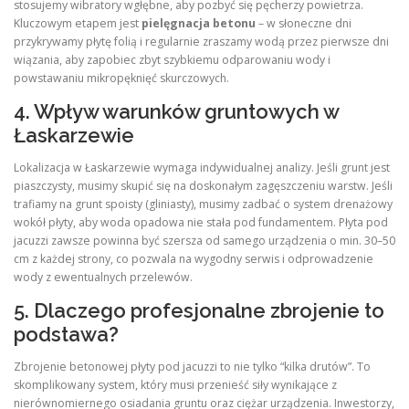
stosujemy wibratory wgłębne, aby pozbyć się pęcherzy powietrza.
Kluczowym etapem jest
pielęgnacja betonu
– w słoneczne dni
przykrywamy płytę folią i regularnie zraszamy wodą przez pierwsze dni
wiązania, aby zapobiec zbyt szybkiemu odparowaniu wody i
powstawaniu mikropęknięć skurczowych.
4. Wpływ warunków gruntowych w
Łaskarzewie
Lokalizacja w Łaskarzewie wymaga indywidualnej analizy. Jeśli grunt jest
piaszczysty, musimy skupić się na doskonałym zagęszczeniu warstw. Jeśli
trafiamy na grunt spoisty (gliniasty), musimy zadbać o system drenażowy
wokół płyty, aby woda opadowa nie stała pod fundamentem. Płyta pod
jacuzzi zawsze powinna być szersza od samego urządzenia o min. 30–50
cm z każdej strony, co pozwala na wygodny serwis i odprowadzenie
wody z ewentualnych przelewów.
5. Dlaczego profesjonalne zbrojenie to
podstawa?
Zbrojenie betonowej płyty pod jacuzzi to nie tylko “kilka drutów”. To
skomplikowany system, który musi przenieść siły wynikające z
nierównomiernego osiadania gruntu oraz ciężar urządzenia. Inwestorzy,