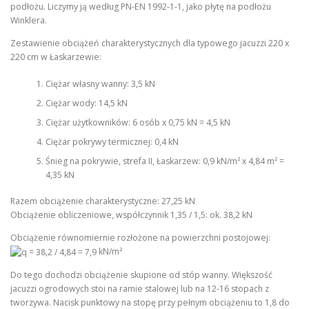
podłożu. Liczymy ją według PN-EN 1992-1-1, jako płytę na podłożu
Winklera.
Zestawienie obciążeń charakterystycznych dla typowego jacuzzi 220 x
220 cm w Łaskarzewie:
Ciężar własny wanny: 3,5 kN
Ciężar wody: 14,5 kN
Ciężar użytkowników: 6 osób x 0,75 kN = 4,5 kN
Ciężar pokrywy termicznej: 0,4 kN
Śnieg na pokrywie, strefa II, Łaskarzew: 0,9 kN/m² x 4,84 m² =
4,35 kN
Razem obciążenie charakterystyczne: 27,25 kN
Obciążenie obliczeniowe, współczynnik 1,35 / 1,5: ok. 38,2 kN
Obciążenie równomiernie rozłożone na powierzchni postojowej:
kN/m²
Do tego dochodzi obciążenie skupione od stóp wanny. Większość
jacuzzi ogrodowych stoi na ramie stalowej lub na 12-16 stopach z
tworzywa. Nacisk punktowy na stopę przy pełnym obciążeniu to 1,8 do