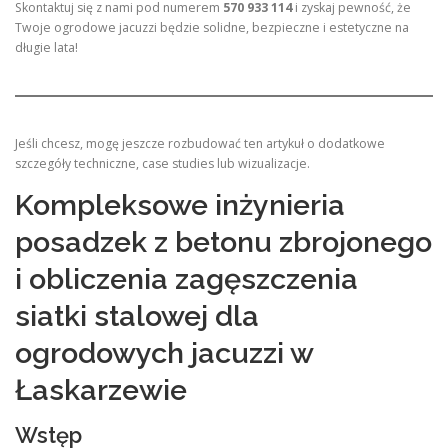
Skontaktuj się z nami pod numerem
570 933 114
i zyskaj pewność, że
Twoje ogrodowe jacuzzi będzie solidne, bezpieczne i estetyczne na
długie lata!
Jeśli chcesz, mogę jeszcze rozbudować ten artykuł o dodatkowe
szczegóły techniczne, case studies lub wizualizacje.
Kompleksowe inżynieria
posadzek z betonu zbrojonego
i obliczenia zagęszczenia
siatki stalowej dla
ogrodowych jacuzzi w
Łaskarzewie
Wstęp