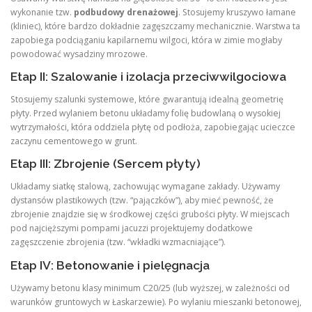
wykonanie tzw.
podbudowy drenażowej
. Stosujemy kruszywo łamane
(kliniec), które bardzo dokładnie zagęszczamy mechanicznie. Warstwa ta
zapobiega podciąganiu kapilarnemu wilgoci, która w zimie mogłaby
powodować wysadziny mrozowe.
Etap II: Szalowanie i izolacja przeciwwilgociowa
Stosujemy szalunki systemowe, które gwarantują idealną geometrię
płyty. Przed wylaniem betonu układamy folię budowlaną o wysokiej
wytrzymałości, która oddziela płytę od podłoża, zapobiegając ucieczce
zaczynu cementowego w grunt.
Etap III: Zbrojenie (Sercem płyty)
Układamy siatkę stalową, zachowując wymagane zakłady. Używamy
dystansów plastikowych (tzw. “pajączków”), aby mieć pewność, że
zbrojenie znajdzie się w środkowej części grubości płyty. W miejscach
pod najcięższymi pompami jacuzzi projektujemy dodatkowe
zagęszczenie zbrojenia (tzw. “wkładki wzmacniające”).
Etap IV: Betonowanie i pielęgnacja
Używamy betonu klasy minimum C20/25 (lub wyższej, w zależności od
warunków gruntowych w Łaskarzewie). Po wylaniu mieszanki betonowej,