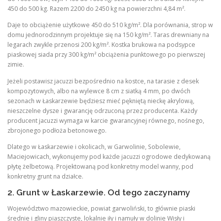
450 do 500 kg. Razem 2200 do 2450 kg na powierzchni 4,84 m².
Daje to obciążenie użytkowe 450 do 510 kg/m². Dla porównania, strop w
domu jednorodzinnym projektuje się na 150 kg/m². Taras drewniany na
legarach zwykle przenosi 200 kg/m². Kostka brukowa na podsypce
piaskowej siada przy 300 kg/m² obciążenia punktowego po pierwszej
zimie.
Jeżeli postawisz jacuzzi bezpośrednio na kostce, na tarasie z desek
kompozytowych, albo na wylewce 8 cm z siatką 4 mm, po dwóch
sezonach w Łaskarzewie będziesz mieć pękniętą nieckę akrylową,
nieszczelne dysze i gwarancję odrzuconą przez producenta. Każdy
producent jacuzzi wymaga w karcie gwarancyjnej równego, nośnego,
zbrojonego podłoża betonowego.
Dlatego w Łaskarzewie i okolicach, w Garwolinie, Sobolewie,
Maciejowicach, wykonujemy pod każde jacuzzi ogrodowe dedykowaną
płytę żelbetową. Projektowaną pod konkretny model wanny, pod
konkretny grunt na działce.
2. Grunt w Łaskarzewie. Od tego zaczynamy
Województwo mazowieckie, powiat garwoliński, to głównie piaski
średnie i gliny piaszczyste, lokalnie iły i namuły w dolinie Wisły i