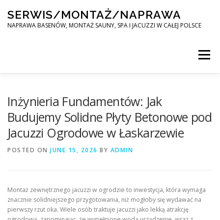
Skip
SERWIS/MONTAŻ/NAPRAWA
to
content
NAPRAWA BASENÓW, MONTAŻ SAUNY, SPA I JACUZZI W CAŁEJ POLSCE
Menu
SPA SERWIS
Inżynieria Fundamentów: Jak
Budujemy Solidne Płyty Betonowe pod
Jacuzzi Ogrodowe w Łaskarzewie
MONTAŻ SAUNY, SPA, JACUZI W CAŁEJ POLSCE
POSTED ON
JUNE 15, 2026
BY
ADMIN
KONTAKT
Montaż zewnętrznego jacuzzi w ogrodzie to inwestycja, która wymaga
znacznie solidniejszego przygotowania, niż mogłoby się wydawać na
pierwszy rzut oka. Wiele osób traktuje jacuzzi jako lekką atrakcję
ogrodową, zapominając, że wypełnione wodą urządzenie, wraz z