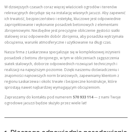
W dzisiejszych czasach coraz więcej właścicieli ogrodów i terenów
rekreacyjnych decyduje się na instalację własnych jacuzzi. Aby zapewnić
ich trwałość, bezpieczeństwo i estetykę, kluczowe jest odpowiednie
zaprojektowanie i wykonanie posadzek betonowych z elementami
zbrojeniowymi. Niezbędne jest precyzyjne obliczenie gęstości siatki
stalowej oraz odpowiedni dobór zbrojenia, aby posadzka wytrzymała
obciążenia, warunki atmosferyczne i użytkowanie na długi czas.
Nasza firma z Łaskarzewa specjalizuje się w kompleksowej inżynierii
posadzek z betonu zbrojonego, w tym w obliczeniach zagęszczenia
siatek stalowych, doborze odpowiednich rozwiązań technicznych i
realizacji na najwyższym poziomie. Dzięki naszemu doświadczeniu i
znajomości najnowszych norm branżowych, zapewniamy klientom z
regionu Łaskarzewa i okolic trwałe i bezpieczne konstrukcje, które
sprostają nawet najbardziej wymagającym obciążeniom.
Zapraszamy do kontaktu pod numerem
570 933 114
— z nami Twoje
ogrodowe jacuzzi będzie służyło przez wiele lat!