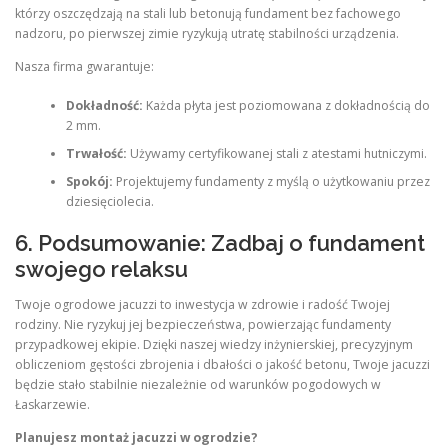
którzy oszczędzają na stali lub betonują fundament bez fachowego
nadzoru, po pierwszej zimie ryzykują utratę stabilności urządzenia.
Nasza firma gwarantuje:
Dokładność:
Każda płyta jest poziomowana z dokładnością do
2 mm.
Trwałość:
Używamy certyfikowanej stali z atestami hutniczymi.
Spokój:
Projektujemy fundamenty z myślą o użytkowaniu przez
dziesięciolecia.
6. Podsumowanie: Zadbaj o fundament
swojego relaksu
Twoje ogrodowe jacuzzi to inwestycja w zdrowie i radość Twojej
rodziny. Nie ryzykuj jej bezpieczeństwa, powierzając fundamenty
przypadkowej ekipie. Dzięki naszej wiedzy inżynierskiej, precyzyjnym
obliczeniom gęstości zbrojenia i dbałości o jakość betonu, Twoje jacuzzi
będzie stało stabilnie niezależnie od warunków pogodowych w
Łaskarzewie.
Planujesz montaż jacuzzi w ogrodzie?