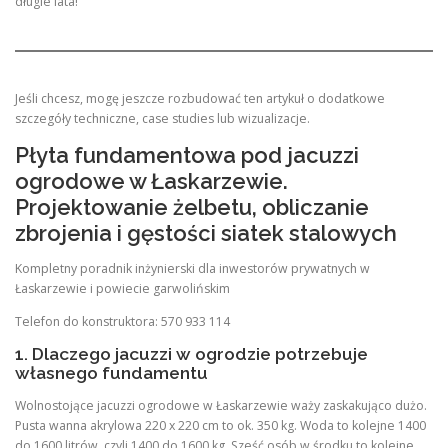
długie lata!
Jeśli chcesz, mogę jeszcze rozbudować ten artykuł o dodatkowe
szczegóły techniczne, case studies lub wizualizacje.
Płyta fundamentowa pod jacuzzi
ogrodowe w Łaskarzewie.
Projektowanie żelbetu, obliczanie
zbrojenia i gęstości siatek stalowych
Kompletny poradnik inżynierski dla inwestorów prywatnych w
Łaskarzewie i powiecie garwolińskim
Telefon do konstruktora: 570 933 114
1. Dlaczego jacuzzi w ogrodzie potrzebuje
własnego fundamentu
Wolnostojące jacuzzi ogrodowe w Łaskarzewie waży zaskakująco dużo.
Pusta wanna akrylowa 220 x 220 cm to ok. 350 kg. Woda to kolejne 1400
do 1600 litrów, czyli 1400 do 1600 kg. Sześć osób w środku to kolejne