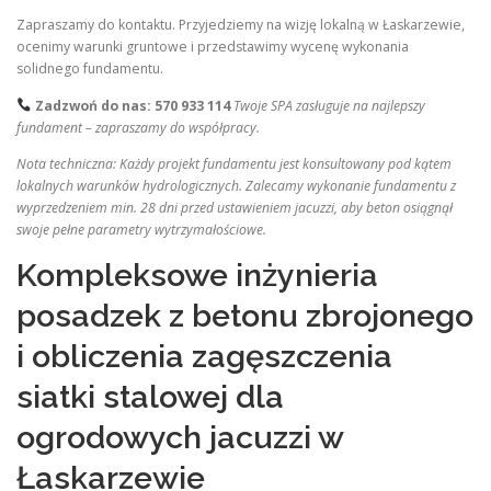
Zapraszamy do kontaktu. Przyjedziemy na wizję lokalną w Łaskarzewie,
ocenimy warunki gruntowe i przedstawimy wycenę wykonania
solidnego fundamentu.
Zadzwoń do nas:
570 933 114
Twoje SPA zasługuje na najlepszy
fundament – zapraszamy do współpracy.
Nota techniczna: Każdy projekt fundamentu jest konsultowany pod kątem
lokalnych warunków hydrologicznych. Zalecamy wykonanie fundamentu z
wyprzedzeniem min. 28 dni przed ustawieniem jacuzzi, aby beton osiągnął
swoje pełne parametry wytrzymałościowe.
Kompleksowe inżynieria
posadzek z betonu zbrojonego
i obliczenia zagęszczenia
siatki stalowej dla
ogrodowych jacuzzi w
Łaskarzewie