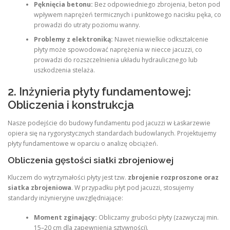
Pęknięcia betonu:
Bez odpowiedniego zbrojenia, beton pod
wpływem naprężeń termicznych i punktowego nacisku pęka, co
prowadzi do utraty poziomu wanny.
Problemy z elektroniką:
Nawet niewielkie odkształcenie
płyty może spowodować naprężenia w niecce jacuzzi, co
prowadzi do rozszczelnienia układu hydraulicznego lub
uszkodzenia stelaża.
2. Inżynieria płyty fundamentowej:
Obliczenia i konstrukcja
Nasze podejście do budowy fundamentu pod jacuzzi w Łaskarzewie
opiera się na rygorystycznych standardach budowlanych. Projektujemy
płyty fundamentowe w oparciu o analizę obciążeń.
Obliczenia gęstości siatki zbrojeniowej
Kluczem do wytrzymałości płyty jest tzw.
zbrojenie rozproszone oraz
siatka zbrojeniowa
. W przypadku płyt pod jacuzzi, stosujemy
standardy inżynieryjne uwzględniające:
Moment zginający:
Obliczamy grubości płyty (zazwyczaj min.
15–20 cm dla zapewnienia sztywności).