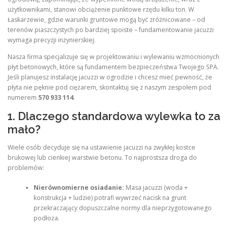
użytkownikami, stanowi obciążenie punktowe rzędu kilku ton. W
Łaskarzewie, gdzie warunki gruntowe mogą być zróżnicowane – od
terenów piaszczystych po bardziej spoiste – fundamentowanie jacuzzi
wymaga precyzji inżynierskiej.
Nasza firma specjalizuje się w projektowaniu i wylewaniu wzmocnionych
płyt betonowych, które są fundamentem bezpieczeństwa Twojego SPA.
Jeśli planujesz instalację jacuzzi w ogrodzie i chcesz mieć pewność, że
płyta nie pęknie pod ciężarem, skontaktuj się z naszym zespołem pod
numerem
570 933 114
.
1. Dlaczego standardowa wylewka to za
mało?
Wiele osób decyduje się na ustawienie jacuzzi na zwykłej kostce
brukowej lub cienkiej warstwie betonu. To najprostsza droga do
problemów:
Nierównomierne osiadanie:
Masa jacuzzi (woda +
konstrukcja + ludzie) potrafi wywrzeć nacisk na grunt
przekraczający dopuszczalne normy dla nieprzygotowanego
podłoża.