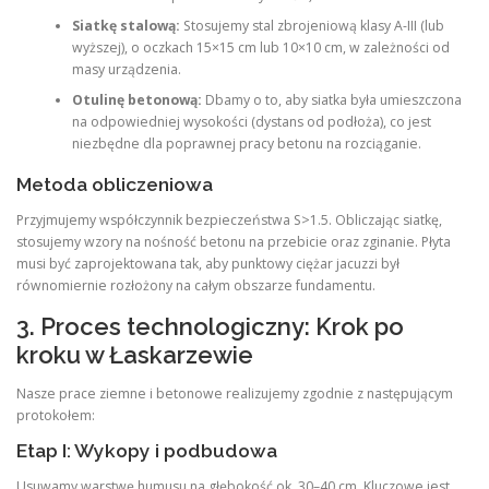
Siatkę stalową:
Stosujemy stal zbrojeniową klasy A-III (lub
wyższej), o oczkach 15×15 cm lub 10×10 cm, w zależności od
masy urządzenia.
Otulinę betonową:
Dbamy o to, aby siatka była umieszczona
na odpowiedniej wysokości (dystans od podłoża), co jest
niezbędne dla poprawnej pracy betonu na rozciąganie.
Metoda obliczeniowa
Przyjmujemy współczynnik bezpieczeństwa S>1.5. Obliczając siatkę,
stosujemy wzory na nośność betonu na przebicie oraz zginanie. Płyta
musi być zaprojektowana tak, aby punktowy ciężar jacuzzi był
równomiernie rozłożony na całym obszarze fundamentu.
3. Proces technologiczny: Krok po
kroku w Łaskarzewie
Nasze prace ziemne i betonowe realizujemy zgodnie z następującym
protokołem:
Etap I: Wykopy i podbudowa
Usuwamy warstwę humusu na głębokość ok. 30–40 cm. Kluczowe jest