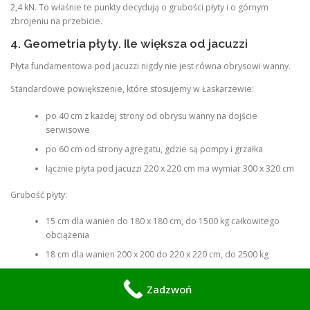
2,4 kN. To właśnie te punkty decydują o grubości płyty i o górnym
zbrojeniu na przebicie.
4. Geometria płyty. Ile większa od jacuzzi
Płyta fundamentowa pod jacuzzi nigdy nie jest równa obrysowi wanny.
Standardowe powiększenie, które stosujemy w Łaskarzewie:
po 40 cm z każdej strony od obrysu wanny na dojście
serwisowe
po 60 cm od strony agregatu, gdzie są pompy i grzałka
łącznie płyta pod jacuzzi 220 x 220 cm ma wymiar 300 x 320 cm
Grubość płyty:
15 cm dla wanien do 180 x 180 cm, do 1500 kg całkowitego
obciążenia
18 cm dla wanien 200 x 200 do 220 x 220 cm, do 2500 kg
20 cm dla wanien 240 x 240 cm i większych, swim spa
Zadzwoń
Każda płyta ma spadek 1% na zewnątrz od środka, żeby woda