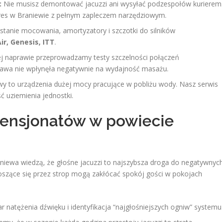
:
Nie musisz demontować jacuzzi ani wysyłać podzespołów kurierem
res w Braniewie z pełnym zapleczem narzędziowym.
tanie mocowania, amortyzatory i szczotki do silników
r, Genesis, ITT
.
j naprawie przeprowadzamy testy szczelności połączeń
rawa nie wpłynęła negatywnie na wydajność masażu.
to urządzenia dużej mocy pracujące w pobliżu wody. Nasz serwis
ć uziemienia jednostki.
i pensjonatów w powiecie
niewa wiedzą, że głośne jacuzzi to najszybsza droga do negatywnyc
noszące się przez strop mogą zakłócać spokój gości w pokojach
 natężenia dźwięku i identyfikacja “najgłośniejszych ogniw” systemu