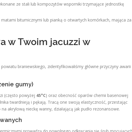
konane ze stali lub kompozytów wsporniki trzymające jednostkę
matami bitumicznymi lub pianką o otwartych komórkach, mająca za
a w Twoim jacuzzi w
h powiatu braniewskiego, zidentyfikowaliśmy główne przyczyny awarii
zenie gumy)
zi (często powyżej
45°C
) oraz obecność oparów chemii basenowej
ika twardnieją i pękają. Tracą one swoją elastyczność, przestając
o na akrylową nieckę wanny, działającą jak pudło rezonansowe.
towanych
mi termicznymi prowadzą do powolnego odkręcania się śrub mocującyc