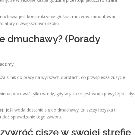
y, że w sezonie każda godzina przestoju jacuzzi to strata
dmuchawa jest konstrukcyjnie głośna, możemy zamontować
zolatory o zwiększonym skoku.
cie dmuchawy? (Porady
radzimy:
sza silnik do pracy na wyższych obrotach, co przyspiesza zużycie
na pracować tylko wtedy, gdy w jacuzzi jest woda powyżej linii dy
.
):
Jeśli woda dostanie się do dmuchawy, zniszczy łożyska i
u zleć sprawdzenie tego zaworu.
ywróć ciszę w swojej strefie