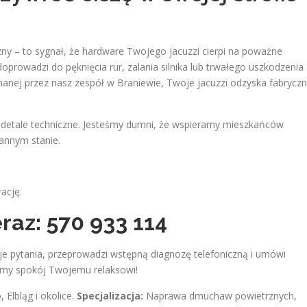
ny – to sygnał, że hardware Twojego jacuzzi cierpi na poważne
rowadzi do pęknięcia rur, zalania silnika lub trwałego uszkodzenia
nanej przez nasz zespół w Braniewie, Twoje jacuzzi odzyska fabrycz
o detale techniczne. Jesteśmy dumni, że wspieramy mieszkańców
gannym stanie.
ację.
raz: 570 933 114
e pytania, przeprowadzi wstępną diagnozę telefoniczną i umówi
imy spokój Twojemu relaksowi!
Elbląg i okolice.
Specjalizacja:
Naprawa dmuchaw powietrznych,