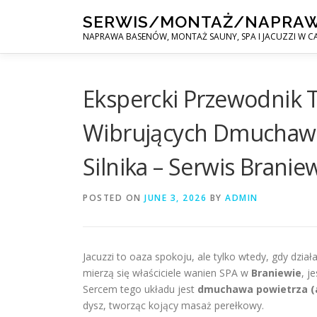
Skip
SERWIS/MONTAŻ/NAPRA
to
NAPRAWA BASENÓW, MONTAŻ SAUNY, SPA I JACUZZI W CA
content
Ekspercki Przewodnik 
Wibrujących Dmuchaw 
Silnika – Serwis Branie
POSTED ON
JUNE 3, 2026
BY
ADMIN
Jacuzzi to oaza spokoju, ale tylko wtedy, gdy dział
mierzą się właściciele wanien SPA w
Braniewie
, j
Sercem tego układu jest
dmuchawa powietrza (a
dysz, tworząc kojący masaż perełkowy.