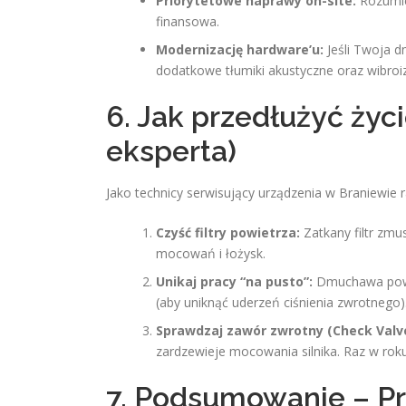
Priorytetowe naprawy on-site:
Rozumiem
finansowa.
Modernizację hardware’u:
Jeśli Twoja 
dodatkowe tłumiki akustyczne oraz wibroi
6. Jak przedłużyć ży
eksperta)
Jako technicy serwisujący urządzenia w Braniewie 
Czyść filtry powietrza:
Zatkany filtr zmu
mocowań i łożysk.
Unikaj pracy “na pusto”:
Dmuchawa powin
(aby uniknąć uderzeń ciśnienia zwrotnego)
Sprawdzaj zawór zwrotny (Check Valve
zardzewieje mocowania silnika. Raz w rok
7. Podsumowanie – Prz