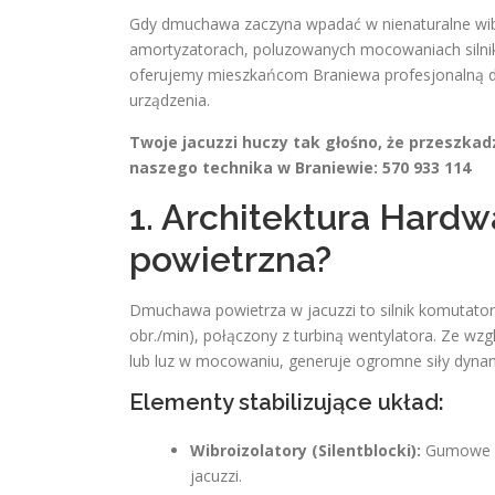
Gdy dmuchawa zaczyna wpadać w nienaturalne wibr
amortyzatorach, poluzowanych mocowaniach silnika
oferujemy mieszkańcom Braniewa profesjonalną d
urządzenia.
Twoje jacuzzi huczy tak głośno, że przeszk
naszego technika w Braniewie: 570 933 114
1. Architektura Hard
powietrzna?
Dmuchawa powietrza w jacuzzi to silnik komutator
obr./min), połączony z turbiną wentylatora. Ze w
lub luz w mocowaniu, generuje ogromne siły dyna
Elementy stabilizujące układ:
Wibroizolatory (Silentblocki):
Gumowe lu
jacuzzi.