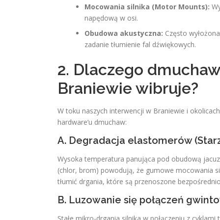
Mocowania silnika (Motor Mounts):
Wy
napędową w osi.
Obudowa akustyczna:
Często wyłożona 
zadanie tłumienie fal dźwiękowych.
2. Dlaczego dmuchaw
Braniewie wibruje?
W toku naszych interwencji w Braniewie i okolicac
hardware’u dmuchaw:
A. Degradacja elastomerów (Star
Wysoka temperatura panująca pod obudową jacuz
(chlor, brom) powodują, że gumowe mocowania siln
tłumić drgania, które są przenoszone bezpośredni
B. Luzowanie się połączeń gwin
Stałe mikro-drgania silnika w połączeniu z cykla