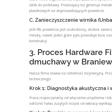
silnik do podstawy. Powstający luz generuje metal
plastikowych rur doprowadzających powietrze.
C. Zanieczyszczenie wirnika (Unb
Jeśli filtr powietrza jest uszkodzony, drobne zani
minutę, nawet jeden gram pyłu powoduje bicie osiow
konstrukcji.
3. Proces Hardware F
dmuchawy w Braniew
Nasza firma stawia na rzetelność inżynieryjną. P
technicznego:
Krok 1: Diagnostyka akustyczna i
Pracę rozpoczynamy od włączenia urządzenia i lok
odróżnić hałas zużytych łożysk od wibracji wynik