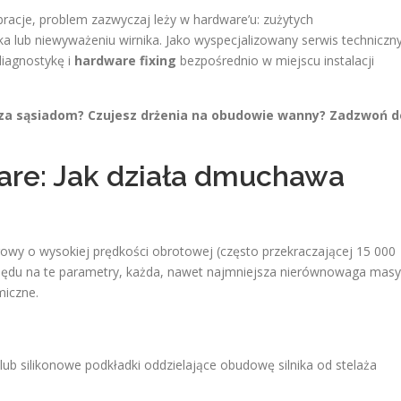
acje, problem zazwyczaj leży w hardware’u: zużytych
 lub niewyważeniu wirnika. Jako wyspecjalizowany serwis techniczn
iagnostykę i
hardware fixing
bezpośrednio w miejscu instalacji
adza sąsiadom? Czujesz drżenia na obudowie wanny? Zadzwoń d
ware: Jak działa dmuchawa
owy o wysokiej prędkości obrotowej (często przekraczającej 15 000
zględu na te parametry, każda, nawet najmniejsza nierównowaga masy
miczne.
b silikonowe podkładki oddzielające obudowę silnika od stelaża