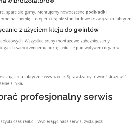
na wibroizolatorów
re, sparciałe gumy. Montujemy nowoczesne
podkładki
dporne na chemię i temperaturę niż standardowe rozwiązania fabryczn
ręcanie z użyciem kleju do gwintów
w dolotowych. Wszystkie śruby montażowe zabezpieczamy
biega ich samoczynnemu odkręcaniu się pod wpływem drgań w
ywracając mu fabryczne wyważenie. Sprawdzamy również drożność
nie silnika.
brać profesjonalny serwis
szybki czas reakcji. Wybierając nasz serwis, zyskujesz: