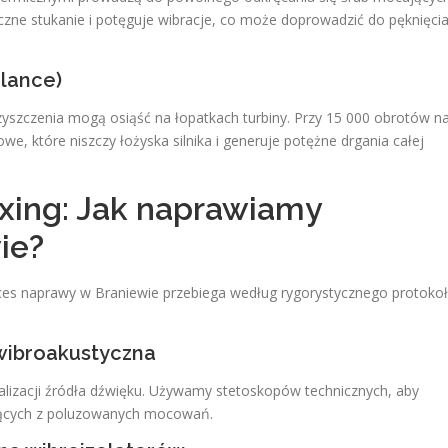
iczne stukanie i potęguje wibracje, co może doprowadzić do pęknięci
alance)
eczyszczenia mogą osiąść na łopatkach turbiny. Przy 15 000 obrotów n
e, które niszczy łożyska silnika i generuje potężne drgania całej
ixing: Jak naprawiamy
ie?
roces naprawy w Braniewie przebiega według rygorystycznego protoko
 wibroakustyczna
alizacji źródła dźwięku. Używamy stetoskopów technicznych, aby
ających z poluzowanych mocowań.