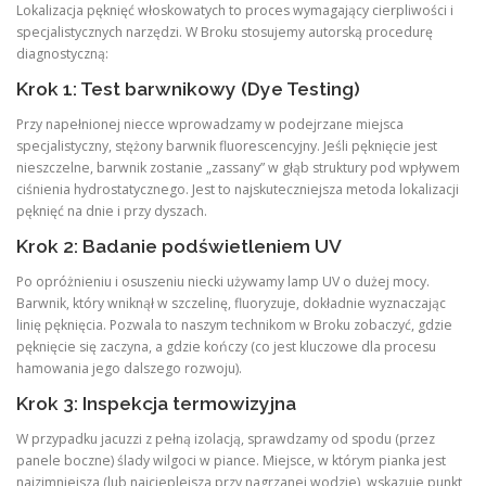
Lokalizacja pęknięć włoskowatych to proces wymagający cierpliwości i
specjalistycznych narzędzi. W Broku stosujemy autorską procedurę
diagnostyczną:
Krok 1: Test barwnikowy (Dye Testing)
Przy napełnionej niecce wprowadzamy w podejrzane miejsca
specjalistyczny, stężony barwnik fluorescencyjny. Jeśli pęknięcie jest
nieszczelne, barwnik zostanie „zassany” w głąb struktury pod wpływem
ciśnienia hydrostatycznego. Jest to najskuteczniejsza metoda lokalizacji
pęknięć na dnie i przy dyszach.
Krok 2: Badanie podświetleniem UV
Po opróżnieniu i osuszeniu niecki używamy lamp UV o dużej mocy.
Barwnik, który wniknął w szczelinę, fluoryzuje, dokładnie wyznaczając
linię pęknięcia. Pozwala to naszym technikom w Broku zobaczyć, gdzie
pęknięcie się zaczyna, a gdzie kończy (co jest kluczowe dla procesu
hamowania jego dalszego rozwoju).
Krok 3: Inspekcja termowizyjna
W przypadku jacuzzi z pełną izolacją, sprawdzamy od spodu (przez
panele boczne) ślady wilgoci w piance. Miejsce, w którym pianka jest
najzimniejsza (lub najcieplejsza przy nagrzanej wodzie), wskazuje punkt