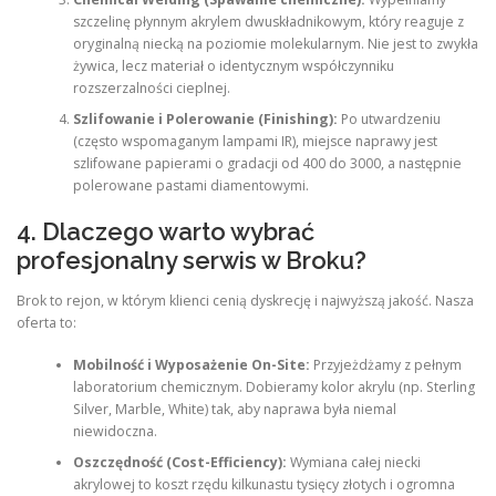
szczelinę płynnym akrylem dwuskładnikowym, który reaguje z
oryginalną niecką na poziomie molekularnym. Nie jest to zwykła
żywica, lecz materiał o identycznym współczynniku
rozszerzalności cieplnej.
Szlifowanie i Polerowanie (Finishing):
Po utwardzeniu
(często wspomaganym lampami IR), miejsce naprawy jest
szlifowane papierami o gradacji od 400 do 3000, a następnie
polerowane pastami diamentowymi.
4. Dlaczego warto wybrać
profesjonalny serwis w Broku?
Brok to rejon, w którym klienci cenią dyskrecję i najwyższą jakość. Nasza
oferta to:
Mobilność i Wyposażenie On-Site:
Przyjeżdżamy z pełnym
laboratorium chemicznym. Dobieramy kolor akrylu (np. Sterling
Silver, Marble, White) tak, aby naprawa była niemal
niewidoczna.
Oszczędność (Cost-Efficiency):
Wymiana całej niecki
akrylowej to koszt rzędu kilkunastu tysięcy złotych i ogromna