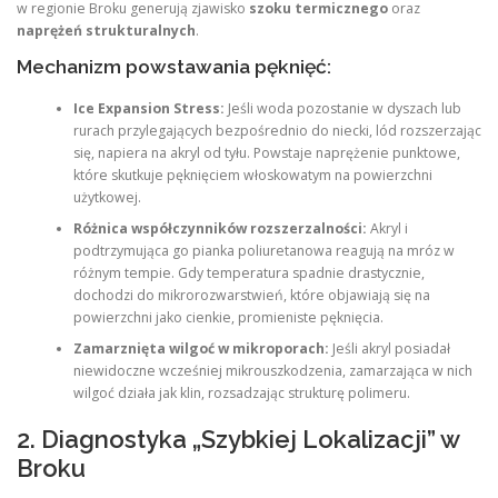
w regionie Broku generują zjawisko
szoku termicznego
oraz
naprężeń strukturalnych
.
Mechanizm powstawania pęknięć:
Ice Expansion Stress:
Jeśli woda pozostanie w dyszach lub
rurach przylegających bezpośrednio do niecki, lód rozszerzając
się, napiera na akryl od tyłu. Powstaje naprężenie punktowe,
które skutkuje pęknięciem włoskowatym na powierzchni
użytkowej.
Różnica współczynników rozszerzalności:
Akryl i
podtrzymująca go pianka poliuretanowa reagują na mróz w
różnym tempie. Gdy temperatura spadnie drastycznie,
dochodzi do mikrorozwarstwień, które objawiają się na
powierzchni jako cienkie, promieniste pęknięcia.
Zamarznięta wilgoć w mikroporach:
Jeśli akryl posiadał
niewidoczne wcześniej mikrouszkodzenia, zamarzająca w nich
wilgoć działa jak klin, rozsadzając strukturę polimeru.
2. Diagnostyka „Szybkiej Lokalizacji” w
Broku