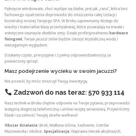
Pęknięcie włoskowate, choć wydaje się błahe, jest jak „rana”, która bez
fachowego opatrzenia doprowadzi do zniszczenia całej izolacji i
konstrukcji nośnej Twojego SPA. W Broku zapewniamy dostęp do
wiedzy i materiałów klasy przemysłowej, które pozwalają na trwałe i
estetyczne usunięcie skutków zimy. Dzięki profesjonalnemu
hardware
fixingowi
, Twoje jacuzzi znów będzie cieszyć krystaliczną wodą i
nienagannym wyglądem.
Działamy czysto, precyzyjnie i z pełną odpowiedzialnością za
powierzony sprzęt.
Masz podejrzenie wycieku w swoim jacuzzi?
Nie pozwól, by mróz zniszczył Twoją inwestycję.
Zadzwoń do nas teraz: 570 933 114
Nasz technik w Broku chętnie odpowie na Twoje pytania, przeprowadzi
wstępną diagnozę telefoniczną i umówi wizytę serwisową. Przywrócimy
blask i szczelność Twojej strefie wellness!
Obszar działania:
Brok, Małkinia Górna, Sadowne, Ostrów
Mazowiecka i okolice.
Specjalizacja:
Naprawa niecek akrylowych,