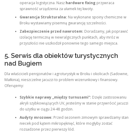
operacja logistyczna. Nasz
hardware fixing
przywraca
sprawność urządzenia za ułamek tej kwoty.
Gwarancja Strukturalna:
Na wykonane spoiny chemiczne w
Broku wystawiamy pisemną gwarancję szczelności.
Zabezpieczenie przed nawrotem:
Doradzamy, jak poprawić
izolację termiczną w newralgicznych punktach, aby mróz w
przyszłości nie uszkodził ponownie tego samego miejsca.
5. Serwis dla obiektów turystycznych
nad Bugiem
Dla właścicieli pensjonatów i agroturystyk w Broku i okolicach (Sadowne,
Małkinia), nieszczelne jacuzzi to problem wizerunkowy i finansowy.
Oferujemy:
Szybkie naprawy „między turnusami”:
Dzięki zastosowaniu
akryli szybkowiążących UV, jesteśmy w stanie przywrócić jacuzzi
do użytku w ciągu 24-48 godzin.
Audyty mrozowe:
Przed sezonem zimowym sprawdzamy stan
niecek pod kątem mikropęknięć, które mogłyby zostać
rozsadzone przez pierwszy lód.