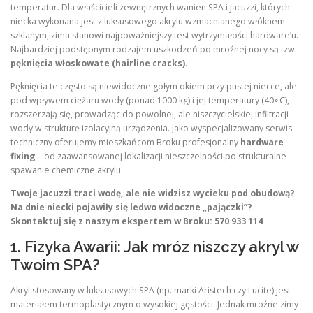
temperatur. Dla właścicieli zewnętrznych wanien SPA i jacuzzi, których
niecka wykonana jest z luksusowego akrylu wzmacnianego włóknem
szklanym, zima stanowi najpoważniejszy test wytrzymałości hardware’u.
Najbardziej podstępnym rodzajem uszkodzeń po mroźnej nocy są tzw.
pęknięcia włoskowate (hairline cracks)
.
Pęknięcia te często są niewidoczne gołym okiem przy pustej niecce, ale
pod wpływem ciężaru wody (ponad 1000 kg) i jej temperatury (40∘C),
rozszerzają się, prowadząc do powolnej, ale niszczycielskiej infiltracji
wody w strukturę izolacyjną urządzenia. Jako wyspecjalizowany serwis
techniczny oferujemy mieszkańcom Broku profesjonalny
hardware
fixing
– od zaawansowanej lokalizacji nieszczelności po strukturalne
spawanie chemiczne akrylu.
Twoje jacuzzi traci wodę, ale nie widzisz wycieku pod obudową?
Na dnie niecki pojawiły się ledwo widoczne „pajączki”?
Skontaktuj się z naszym ekspertem w Broku: 570 933 114
1. Fizyka Awarii: Jak mróz niszczy akryl w
Twoim SPA?
Akryl stosowany w luksusowych SPA (np. marki Aristech czy Lucite) jest
materiałem termoplastycznym o wysokiej gęstości. Jednak mroźne zimy