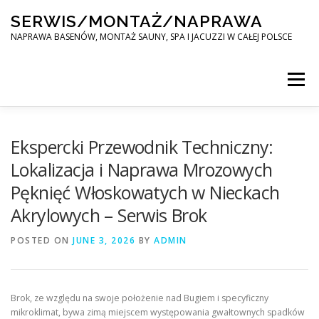
Skip
SERWIS/MONTAŻ/NAPRAWA
to
content
NAPRAWA BASENÓW, MONTAŻ SAUNY, SPA I JACUZZI W CAŁEJ POLSCE
Menu
SPA SERWIS
Ekspercki Przewodnik Techniczny:
Lokalizacja i Naprawa Mrozowych
Pęknięć Włoskowatych w Nieckach
MONTAŻ SAUNY, SPA, JACUZI W CAŁEJ POLSCE
Akrylowych – Serwis Brok
POSTED ON
KONTAKT
JUNE 3, 2026
BY
ADMIN
Brok, ze względu na swoje położenie nad Bugiem i specyficzny
mikroklimat, bywa zimą miejscem występowania gwałtownych spadków