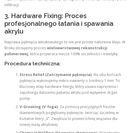
infiltracji.
3. Hardware Fixing: Proces
profesjonalnego łatania i spawania
akrylu
Naprawa pęknięcia włoskowatego to nie jest proste nałożenie kleju. W
Broku stosujemy proces
wielowarstwowej rekonstrukcji
polimerowej
, która przywraca niecce 100% szczelności i estetykę.
Procedura techniczna:
Stress Relief (Zatrzymanie pęknięcia):
Na obu końcach
pęknięcia wykonujemy mikro-nawierty o średnicy 1 mm. To
kluczowy etap hardware fixingu, który usuwa naprężenia i
zapobiega dalszemu pękaniu akrylu pod wpływem drgań
pomp.
V-Grooving (V-fuga):
Za pomocą precyzyjnych frezów
diamentowych pogłębiamy pęknięcie, tworząc szczelinę w
kształcie litery „V”. Zwiększa to powierzchnię wiązania dla
nowej masy akrylowej.
Chemical Welding (Spawanie chemiczne):
Wypełniamy