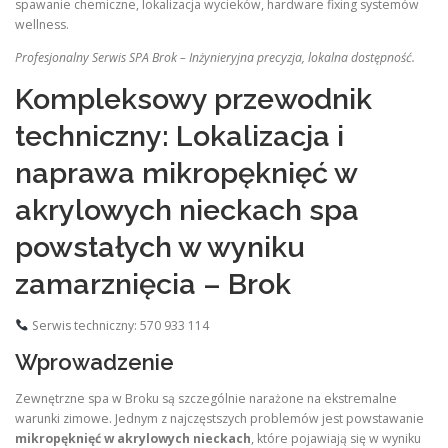
spawanie chemiczne, lokalizacja wycieków, hardware fixing systemów
wellness.
Profesjonalny Serwis SPA Brok – Inżynieryjna precyzja, lokalna dostępność.
Kompleksowy przewodnik
techniczny: Lokalizacja i
naprawa mikropęknięć w
akrylowych nieckach spa
powstałych w wyniku
zamarznięcia – Brok
Serwis techniczny: 570 933 114
Wprowadzenie
Zewnętrzne spa w Broku są szczególnie narażone na ekstremalne
warunki zimowe. Jednym z najczęstszych problemów jest powstawanie
mikropęknięć w akrylowych nieckach
, które pojawiają się w wyniku