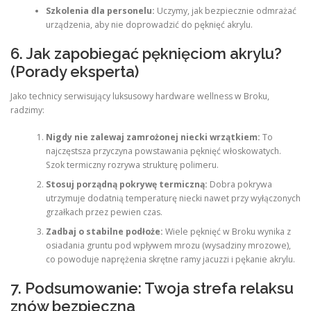
Szkolenia dla personelu:
Uczymy, jak bezpiecznie odmrażać
urządzenia, aby nie doprowadzić do pęknięć akrylu.
6. Jak zapobiegać pęknięciom akrylu?
(Porady eksperta)
Jako technicy serwisujący luksusowy hardware wellness w Broku,
radzimy:
Nigdy nie zalewaj zamrożonej niecki wrzątkiem:
To
najczęstsza przyczyna powstawania pęknięć włoskowatych.
Szok termiczny rozrywa strukturę polimeru.
Stosuj porządną pokrywę termiczną:
Dobra pokrywa
utrzymuje dodatnią temperaturę niecki nawet przy wyłączonych
grzałkach przez pewien czas.
Zadbaj o stabilne podłoże:
Wiele pęknięć w Broku wynika z
osiadania gruntu pod wpływem mrozu (wysadziny mrozowe),
co powoduje naprężenia skrętne ramy jacuzzi i pękanie akrylu.
7. Podsumowanie: Twoja strefa relaksu
znów bezpieczna