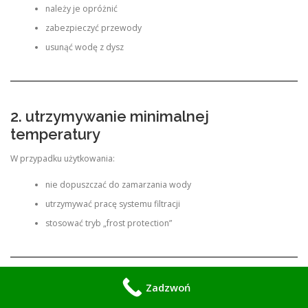
należy je opróżnić
zabezpieczyć przewody
usunąć wodę z dysz
2. utrzymywanie minimalnej
temperatury
W przypadku użytkowania:
nie dopuszczać do zamarzania wody
utrzymywać pracę systemu filtracji
stosować tryb „frost protection”
Zadzwoń
3. regularna kontrola obudowy