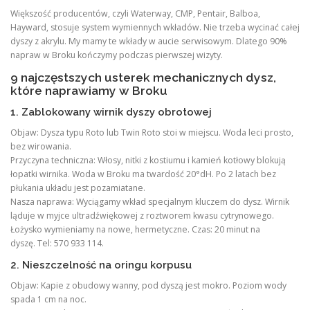
Większość producentów, czyli Waterway, CMP, Pentair, Balboa,
Hayward, stosuje system wymiennych wkładów. Nie trzeba wycinać całej
dyszy z akrylu. My mamy te wkłady w aucie serwisowym. Dlatego 90%
napraw w Broku kończymy podczas pierwszej wizyty.
9 najczęstszych usterek mechanicznych dysz,
które naprawiamy w Broku
1. Zablokowany wirnik dyszy obrotowej
Objaw: Dysza typu Roto lub Twin Roto stoi w miejscu. Woda leci prosto,
bez wirowania.
Przyczyna techniczna: Włosy, nitki z kostiumu i kamień kotłowy blokują
łopatki wirnika. Woda w Broku ma twardość 20°dH. Po 2 latach bez
płukania układu jest pozamiatane.
Nasza naprawa: Wyciągamy wkład specjalnym kluczem do dysz. Wirnik
ląduje w myjce ultradźwiękowej z roztworem kwasu cytrynowego.
Łożysko wymieniamy na nowe, hermetyczne. Czas: 20 minut na
dyszę. Tel: 570 933 114.
2. Nieszczelność na oringu korpusu
Objaw: Kapie z obudowy wanny, pod dyszą jest mokro. Poziom wody
spada 1 cm na noc.