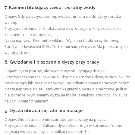
7. Kamień blokujący zawór zwrotny wody
Objaw: Gdy wyłączysz pompę, woda z rur cofa się do dyszy i brudzi
wannę.
Przyczyna techniczna: Klapka zaworu zwrotnego w korpusie zarosła
kamieniem i nie domyka się.
Nasza naprawa: Demontaż wkładu. Wymiana klapki na sylikonową.
Sprężyna z kwasówki 316L. Test: dmuchamy w dyszę. Ma puszczać tylko
w jedną stronę.
8. Gwizdanie i piszczenie dyszy przy pracy
Objaw: Dysza pracuje, ale wydaje wysoki, irytujący dźwięk.
Przyczyna techniczna: Kawitacja. Zbyt mała średnica dyszy w stosunku do
mocy pompy lub zadzior na wirniku po odkamienianiu domowym octem.
Nasza naprawa: Polerujemy wirnik i gniazdo pastą diamentową. Jeśli to
nie pomoże, wymieniamy dyszę na model z większą średnicą, np. z 3/8″
na 1/2″. Koniec z hałasem.
9. Dysza obraca się, ale nie masuje
Objaw: Widać ruch, ale nie czuć uderzenia wody na plecach.
Przyczyna techniczna: Zatkane dysze Venturiego w korpusie. To one
zasysają wodę z wanny i multiplikują strumień 1:4.