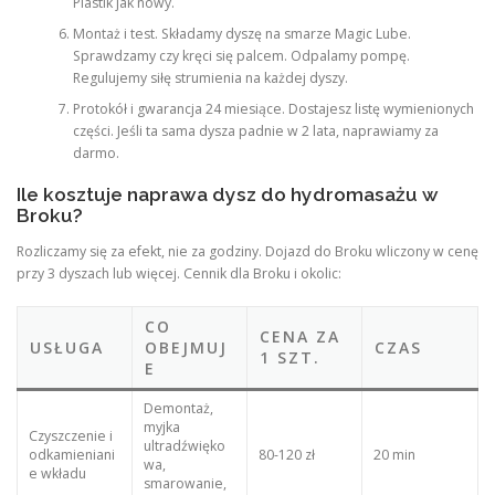
Plastik jak nowy.
Montaż i test. Składamy dyszę na smarze Magic Lube.
Sprawdzamy czy kręci się palcem. Odpalamy pompę.
Regulujemy siłę strumienia na każdej dyszy.
Protokół i gwarancja 24 miesiące. Dostajesz listę wymienionych
części. Jeśli ta sama dysza padnie w 2 lata, naprawiamy za
darmo.
Ile kosztuje naprawa dysz do hydromasażu w
Broku?
Rozliczamy się za efekt, nie za godziny. Dojazd do Broku wliczony w cenę
przy 3 dyszach lub więcej. Cennik dla Broku i okolic:
CO
CENA ZA
USŁUGA
OBEJMUJ
CZAS
1 SZT.
E
Demontaż,
myjka
Czyszczenie i
ultradźwięko
odkamieniani
80-120 zł
20 min
wa,
e wkładu
smarowanie,