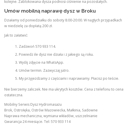
kolejne. Zablokowana dysza podnosi ciśnienie na pozostałych.
Umów mobilną naprawę dysz w Broku
Działamy od poniedziałku do soboty 8:00-20:00. W nagłych przypadkach
w niedzielę za dopłatą 200 zł.
Jak to załatwić:
Zadzwoń 570 933 114.
Powiedz ile dysz nie działa i z jakiego są roku.
Wyślij zdjęcie na WhatsApp.
Umów termin. Zazwyczaj jutro.
My przyjeżdżamy z częściami i naprawiamy. Płacisz po teście.
Nie bierzemy zaliczek. Nie ma ukrytych kosztów. Cena z telefonu to cena
ostateczna.
Mobilny Serwis Dysz Hydromasażu
Brok, Ostrołęka, Ostrów Mazowiecka, Małkinia, Sadowne
Naprawa mechaniczna, wymiana wkładów, uszczelnianie
Gwarancja 24 miesiące. Tel: 570 933 114