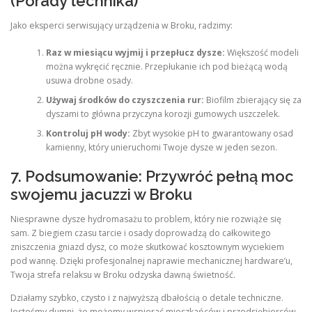
(Porady technika)
Jako eksperci serwisujący urządzenia w Broku, radzimy:
Raz w miesiącu wyjmij i przepłucz dysze:
Większość modeli
można wykręcić ręcznie. Przepłukanie ich pod bieżącą wodą
usuwa drobne osady.
Używaj środków do czyszczenia rur:
Biofilm zbierający się za
dyszami to główna przyczyna korozji gumowych uszczelek.
Kontroluj pH wody:
Zbyt wysokie pH to gwarantowany osad
kamienny, który unieruchomi Twoje dysze w jeden sezon.
7. Podsumowanie: Przywróć pełną moc
swojemu jacuzzi w Broku
Niesprawne dysze hydromasażu to problem, który nie rozwiąże się
sam. Z biegiem czasu tarcie i osady doprowadzą do całkowitego
zniszczenia gniazd dysz, co może skutkować kosztownym wyciekiem
pod wannę. Dzięki profesjonalnej naprawie mechanicznej hardware’u,
Twoja strefa relaksu w Broku odzyska dawną świetność.
Działamy szybko, czysto i z najwyższą dbałością o detale techniczne.
Jesteśmy dumni, że możemy wspierać mieszkańców i przedsiębiorców