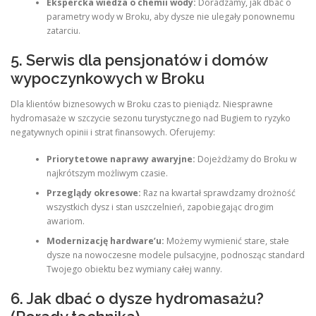
Ekspercka wiedza o chemii wody:
Doradzamy, jak dbać o
parametry wody w Broku, aby dysze nie ulegały ponownemu
zatarciu.
5. Serwis dla pensjonatów i domów
wypoczynkowych w Broku
Dla klientów biznesowych w Broku czas to pieniądz. Niesprawne
hydromasaże w szczycie sezonu turystycznego nad Bugiem to ryzyko
negatywnych opinii i strat finansowych. Oferujemy:
Priorytetowe naprawy awaryjne:
Dojeżdżamy do Broku w
najkrótszym możliwym czasie.
Przeglądy okresowe:
Raz na kwartał sprawdzamy drożność
wszystkich dysz i stan uszczelnień, zapobiegając drogim
awariom.
Modernizację hardware’u:
Możemy wymienić stare, stałe
dysze na nowoczesne modele pulsacyjne, podnosząc standard
Twojego obiektu bez wymiany całej wanny.
6. Jak dbać o dysze hydromasażu?