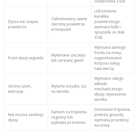
ciśnieniowa 2 bar
Udrożnienie
kanalika
Zablokowany zawór
Dysza nie zasysa
powietrznego,
zwrotny powietrza
powietrza
wymiana kulki i
w korpusie
sprężynki ze stali
316L
Wymiana samego
frontu na nowy,
Wyłamane zaczepy
Front dyszy wypada
nagwintowanie
lub zerwany gwint
korpusu tuleją
naprawczą
Wymiana całego
wkładu
Głośny szum,
Wytarte łożysko, luz
mechanicznego
wibracje
na wirniku
dyszy, wyważenie
wirnika
Demontaż trzpienia,
Kamień na trzpieniu
Nie można zamknąć
polerka gniazda,
regulacji lub
dyszy
wymiana przesłony
pęknięta przesłona
na nową