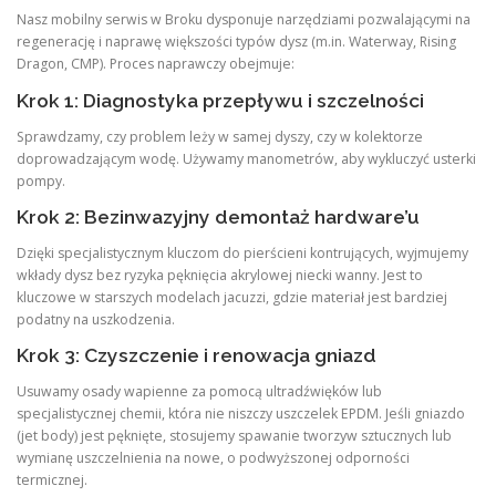
Nasz mobilny serwis w Broku dysponuje narzędziami pozwalającymi na
regenerację i naprawę większości typów dysz (m.in. Waterway, Rising
Dragon, CMP). Proces naprawczy obejmuje:
Krok 1: Diagnostyka przepływu i szczelności
Sprawdzamy, czy problem leży w samej dyszy, czy w kolektorze
doprowadzającym wodę. Używamy manometrów, aby wykluczyć usterki
pompy.
Krok 2: Bezinwazyjny demontaż hardware’u
Dzięki specjalistycznym kluczom do pierścieni kontrujących, wyjmujemy
wkłady dysz bez ryzyka pęknięcia akrylowej niecki wanny. Jest to
kluczowe w starszych modelach jacuzzi, gdzie materiał jest bardziej
podatny na uszkodzenia.
Krok 3: Czyszczenie i renowacja gniazd
Usuwamy osady wapienne za pomocą ultradźwięków lub
specjalistycznej chemii, która nie niszczy uszczelek EPDM. Jeśli gniazdo
(jet body) jest pęknięte, stosujemy spawanie tworzyw sztucznych lub
wymianę uszczelnienia na nowe, o podwyższonej odporności
termicznej.