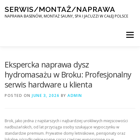
Skip
SERWIS/MONTAŻ/NAPRAWA
to
content
NAPRAWA BASENÓW, MONTAŻ SAUNY, SPA I JACUZZI W CAŁEJ POLSCE
Menu
SPA SERWIS
Ekspercka naprawa dysz
hydromasażu w Broku: Profesjonalny
serwis hardware u klienta
MONTAŻ SAUNY, SPA, JACUZI W CAŁEJ POLSCE
POSTED ON
JUNE 3, 2026
BY
ADMIN
KONTAKT
Brok, jako jedna z najstarszych i najbardziej urokliwych miejscowości
nadbużańskich, od lat przyciąga osoby szukające wypoczynku w
standardzie premium. Prywatne domy letniskowe, pensjonaty oraz
lokalne ośrodki rekreacyjne coraz częściej wyposażone są w