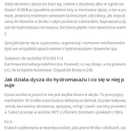
Słaby strumień, dysza nie kręci się, cieknie z obudowy albo w ogóle nie
działa? W 85% przypadków problem leży w mechanice dyszy, a nie w po
mpie. Jesteśmy mobilnym serwisem technicznym z Brodnicy, ale dojeżd
żamy do klientów w Broku i całym powiecie ostrowskim. Naprawiamy dy
sze do hydromasażu na miejscu, bez kucia płytek i bez wywożenia wann
y.
Specjalizujemy się w czyszczeniu, regeneracji i wymianie mechanizmów
dysz we wszystkich typach wanien z hydromasażem i basenów spa.
Zadzwoń do technika: 570 933 114
Darmowa konsultacja telefoniczna. Powiedz, co się dzieje, a my powiem
y Ci, ile to będzie kosztować. Dojazd do Broku w 24h.
Jak działa dysza do hydromasażu i co się w niej p
suje
Dysza wodna w jacuzzi to nie jest zwykła dziura w akrylu. To precyzyjny
mechanizm. W środku masz korpus wklejony w laminat, łożysko kulkowe,
wirnik, kierownicę strumienia, sprężynę, oringi i zawór zwrotny powietrz
a. Całość pracuje w wodzie 38°C z chlorem, bromem i piaskiem z filtra.
Po 3-
6 latach użytkowania w twardej wodzie, jaka jest w Broku i okolicach, zac