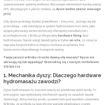
zaawansowane systemy wellness. Kluczowym elementem każdej wanny
SPA, decydującym o jakości relaksu, są
dysze wodne (water massage
jets)
.
Gdy dysze przestają działać prawidłowo – tracą moc, zacinają się lub
przeciekają – cała inwestycja w system hydromasażu traci sens. Jako
wyspecjalizowany serwis techniczny oferujemy mieszkańcom i
przedsiębiorcom z Broku profesjonalny
hardware fixing
dysz
hydromasażu. Nasze usługi świadczymy w trybie
on-site
, co oznacza
naprawę bezpośrednio w miejscu montażu urządzenia, bez
konieczności kłopotliwego transportu wanny.
Twoje jacuzzi w Broku straciło dawną siłę masażu? Dysze nie
obracają się lub wypadają? Skontaktuj się z naszym technikiem:
570 933 114
1. Mechanika dyszy: Dlaczego hardware
hydromasażu zawodzi?
Dysza hydromasażu to znacznie więcej niż plastikowy wylot wody. To
precyzyjnie zaprojektowany mechanizm oparty na zasadzie zwężki
Venturiego, który miesza wodę z powietrzem pod wysokim ciśnieniem.
W Broku, ze względu na specyficzne warunki eksploatacji (często