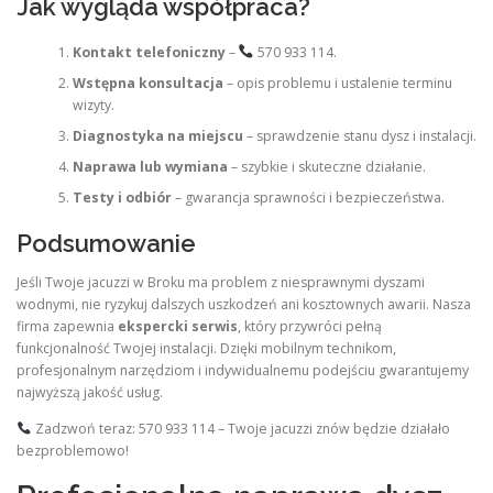
Jak wygląda współpraca?
Kontakt telefoniczny
–
570 933 114.
Wstępna konsultacja
– opis problemu i ustalenie terminu
wizyty.
Diagnostyka na miejscu
– sprawdzenie stanu dysz i instalacji.
Naprawa lub wymiana
– szybkie i skuteczne działanie.
Testy i odbiór
– gwarancja sprawności i bezpieczeństwa.
Podsumowanie
Jeśli Twoje jacuzzi w Broku ma problem z niesprawnymi dyszami
wodnymi, nie ryzykuj dalszych uszkodzeń ani kosztownych awarii. Nasza
firma zapewnia
ekspercki serwis
, który przywróci pełną
funkcjonalność Twojej instalacji. Dzięki mobilnym technikom,
profesjonalnym narzędziom i indywidualnemu podejściu gwarantujemy
najwyższą jakość usług.
Zadzwoń teraz: 570 933 114 – Twoje jacuzzi znów będzie działało
bezproblemowo!