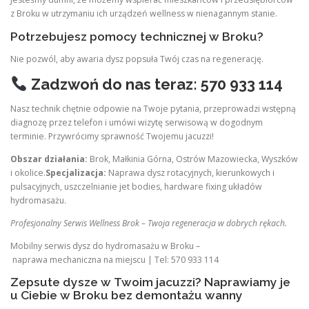
z Broku w utrzymaniu ich urządzeń wellness w nienagannym stanie.
Potrzebujesz pomocy technicznej w Broku?
Nie pozwól, aby awaria dysz popsuła Twój czas na regenerację.
Zadzwoń do nas teraz: 570 933 114
Nasz technik chętnie odpowie na Twoje pytania, przeprowadzi wstępną
diagnozę przez telefon i umówi wizytę serwisową w dogodnym
terminie. Przywrócimy sprawność Twojemu jacuzzi!
Obszar działania:
Brok, Małkinia Górna, Ostrów Mazowiecka, Wyszków
i okolice.
Specjalizacja:
Naprawa dysz rotacyjnych, kierunkowych i
pulsacyjnych, uszczelnianie jet bodies, hardware fixing układów
hydromasażu.
Profesjonalny Serwis Wellness Brok – Twoja regeneracja w dobrych rękach.
Mobilny serwis dysz do hydromasażu w Broku –
naprawa mechaniczna na miejscu | Tel: 570 933 114
Zepsute dysze w Twoim jacuzzi? Naprawiamy je
u Ciebie w Broku bez demontażu wanny