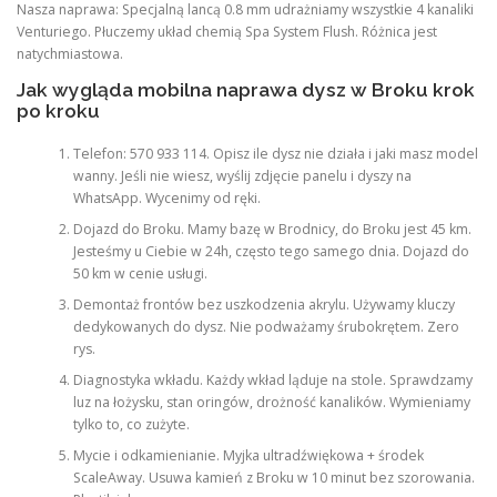
Nasza naprawa: Specjalną lancą 0.8 mm udrażniamy wszystkie 4 kanaliki
Venturiego. Płuczemy układ chemią Spa System Flush. Różnica jest
natychmiastowa.
Jak wygląda mobilna naprawa dysz w Broku krok
po kroku
Telefon: 570 933 114. Opisz ile dysz nie działa i jaki masz model
wanny. Jeśli nie wiesz, wyślij zdjęcie panelu i dyszy na
WhatsApp. Wycenimy od ręki.
Dojazd do Broku. Mamy bazę w Brodnicy, do Broku jest 45 km.
Jesteśmy u Ciebie w 24h, często tego samego dnia. Dojazd do
50 km w cenie usługi.
Demontaż frontów bez uszkodzenia akrylu. Używamy kluczy
dedykowanych do dysz. Nie podważamy śrubokrętem. Zero
rys.
Diagnostyka wkładu. Każdy wkład ląduje na stole. Sprawdzamy
luz na łożysku, stan oringów, drożność kanalików. Wymieniamy
tylko to, co zużyte.
Mycie i odkamienianie. Myjka ultradźwiękowa + środek
ScaleAway. Usuwa kamień z Broku w 10 minut bez szorowania.