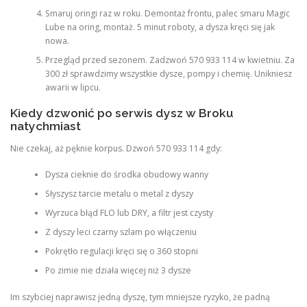
Smaruj oringi raz w roku. Demontaż frontu, palec smaru Magic
Lube na oring, montaż. 5 minut roboty, a dysza kręci się jak
nowa.
Przegląd przed sezonem. Zadzwoń 570 933 114 w kwietniu. Za
300 zł sprawdzimy wszystkie dysze, pompy i chemię. Unikniesz
awarii w lipcu.
Kiedy dzwonić po serwis dysz w Broku
natychmiast
Nie czekaj, aż pęknie korpus. Dzwoń 570 933 114 gdy:
Dysza cieknie do środka obudowy wanny
Słyszysz tarcie metalu o metal z dyszy
Wyrzuca błąd FLO lub DRY, a filtr jest czysty
Z dyszy leci czarny szlam po włączeniu
Pokrętło regulacji kręci się o 360 stopni
Po zimie nie działa więcej niż 3 dysze
Im szybciej naprawisz jedną dyszę, tym mniejsze ryzyko, że padną