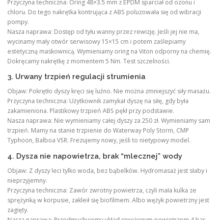
Przyczyna techniczna: Oring 48×3.5 mm z EPDM sparciał od ozonu i
chloru. Do tego nakrętka kontrująca z ABS poluzowała się od wibracji
pompy.
Nasza naprawa: Dostęp od tyłu wanny przez rewizję. Jeśli jej nie ma,
wycinamy mały otwór serwisowy 15×15 cm i potem zaślepiamy
estetyczną maskownicą. Wymieniamy oring na Viton odporny na chemię.
Dokręcamy nakrętkę z momentem 5 Nm. Test szczelności.
3. Urwany trzpień regulacji strumienia
Objaw: Pokrętło dyszy kręci się luźno. Nie można zmniejszyć siły masażu.
Przyczyna techniczna: Użytkownik zamykał dyszę na siłę, gdy była
zakamieniona. Plastikowy trzpień ABS pękł przy podstawie.
Nasza naprawa: Nie wymieniamy całej dyszy za 250 zł. Wymieniamy sam
trzpień. Mamy na stanie trzpienie do Waterway Poly Storm, CMP
Typhoon, Balboa VSR. Frezujemy nowy, jeśli to nietypowy model.
4. Dysza nie napowietrza, brak “mlecznej” wody
Objaw: Z dyszy leci tylko woda, bez bąbelków. Hydromasaż jest słaby i
nieprzyjemny.
Przyczyna techniczna: Zawór zwrotny powietrza, czyli mała kulka ze
sprężynką w korpusie, zakleił się biofilmem. Albo wężyk powietrzny jest
zagięty.
Nasza naprawa: Przedmuchujemy układ sprężonym powietrzem 4 bar.