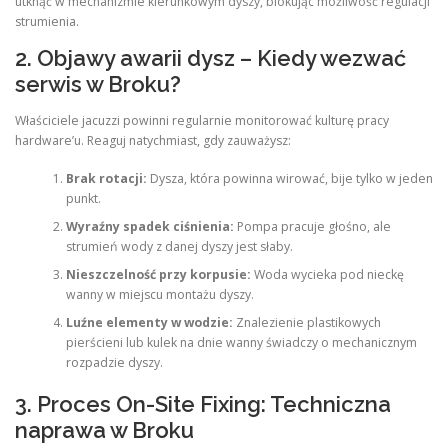
utknąć w mechanizmie kierunkowym dyszy, blokując możliwość regulacji
strumienia.
2. Objawy awarii dysz – Kiedy wezwać
serwis w Broku?
Właściciele jacuzzi powinni regularnie monitorować kulturę pracy
hardware’u. Reaguj natychmiast, gdy zauważysz:
Brak rotacji:
Dysza, która powinna wirować, bije tylko w jeden
punkt.
Wyraźny spadek ciśnienia:
Pompa pracuje głośno, ale
strumień wody z danej dyszy jest słaby.
Nieszczelność przy korpusie:
Woda wycieka pod nieckę
wanny w miejscu montażu dyszy.
Luźne elementy w wodzie:
Znalezienie plastikowych
pierścieni lub kulek na dnie wanny świadczy o mechanicznym
rozpadzie dyszy.
3. Proces On-Site Fixing: Techniczna
naprawa w Broku