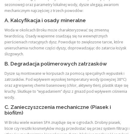
sezonowej) oraz parametry lokalnej wody, dysze ulegają awariom
mechanicznym najczęściej z trzech powodów:
A. Kalcyfikacja i osady mineralne
Woda w okolicach Broku może charakteryzować się zmienną
twardością. Osady wapienne osadzają się na wewnętrznych
pierścieniach rotacyjnych dysz. Powoduje to zwiększone tarcie, które
unieruchamia ruchome części dyszy, doprowadzając do zatarcia łożysk
ślizgowych.
B. Degradacja polimerowych zatrzasków
Dysze są montowane w korpusach za pomocą specjalnych wypustek i
zatrzasków. Pod wpływem wysokiej temperatury wody (powyżej 38°C)
oraz agresywnej chemii basenowej (chlor, aktywny tlen), plastik staje się
kruchy. Skutkuje to “wypadaniem” dysz z gniazd pod wpływem ciśnienia
wody.
C. Zanieczyszczenia mechaniczne (Piasek i
biofilm)
W Broku wiele wanien SPA znajduje się w ogrodach. Drobny piasek,
liście czy resztki kosmetyków mogą przedostać się przez system filtracji i