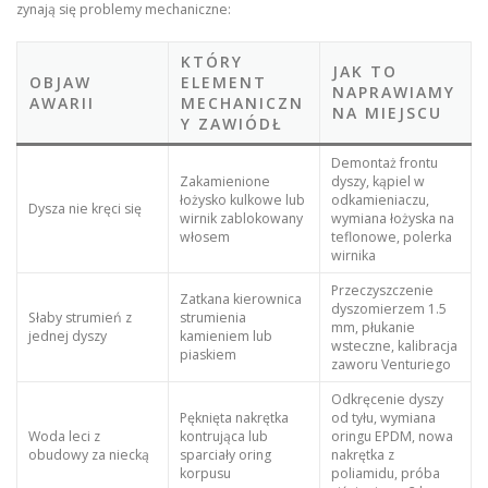
zynają się problemy mechaniczne:
KTÓRY
JAK TO
OBJAW
ELEMENT
NAPRAWIAMY
AWARII
MECHANICZN
NA MIEJSCU
Y ZAWIÓDŁ
Demontaż frontu
Zakamienione
dyszy, kąpiel w
łożysko kulkowe lub
odkamieniaczu,
Dysza nie kręci się
wirnik zablokowany
wymiana łożyska na
włosem
teflonowe, polerka
wirnika
Przeczyszczenie
Zatkana kierownica
dyszomierzem 1.5
Słaby strumień z
strumienia
mm, płukanie
jednej dyszy
kamieniem lub
wsteczne, kalibracja
piaskiem
zaworu Venturiego
Odkręcenie dyszy
Pęknięta nakrętka
od tyłu, wymiana
Woda leci z
kontrująca lub
oringu EPDM, nowa
obudowy za niecką
sparciały oring
nakrętka z
korpusu
poliamidu, próba