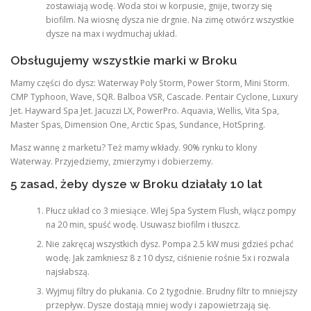
zostawiają wodę. Woda stoi w korpusie, gnije, tworzy się
biofilm. Na wiosnę dysza nie drgnie. Na zimę otwórz wszystkie
dysze na max i wydmuchaj układ.
Obsługujemy wszystkie marki w Broku
Mamy części do dysz: Waterway Poly Storm, Power Storm, Mini Storm.
CMP Typhoon, Wave, SQR. Balboa VSR, Cascade. Pentair Cyclone, Luxury
Jet. Hayward Spa Jet. Jacuzzi LX, PowerPro. Aquavia, Wellis, Vita Spa,
Master Spas, Dimension One, Arctic Spas, Sundance, HotSpring.
Masz wannę z marketu? Też mamy wkłady. 90% rynku to klony
Waterway. Przyjedziemy, zmierzymy i dobierzemy.
5 zasad, żeby dysze w Broku działały 10 lat
Płucz układ co 3 miesiące. Wlej Spa System Flush, włącz pompy
na 20 min, spuść wodę. Usuwasz biofilm i tłuszcz.
Nie zakręcaj wszystkich dysz. Pompa 2.5 kW musi gdzieś pchać
wodę. Jak zamkniesz 8 z 10 dysz, ciśnienie rośnie 5x i rozwala
najsłabszą.
Wyjmuj filtry do płukania. Co 2 tygodnie. Brudny filtr to mniejszy
przepływ. Dysze dostają mniej wody i zapowietrzają się.