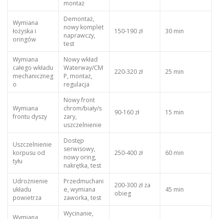
montaż
Demontaż,
Wymiana
nowy komplet
łożyska i
150-190 zł
30 min
naprawczy,
oringów
test
Wymiana
Nowy wkład
całego wkładu
Waterway/CM
220-320 zł
25 min
mechaniczneg
P, montaż,
o
regulacja
Nowy front
Wymiana
chrom/biały/s
90-160 zł
15 min
frontu dyszy
zary,
uszczelnienie
Dostęp
Uszczelnienie
serwisowy,
korpusu od
250-400 zł
60 min
nowy oring,
tyłu
nakrętka, test
Udrożnienie
Przedmuchani
200-300 zł za
układu
e, wymiana
45 min
obieg
powietrza
zaworka, test
Wycinanie,
Wymiana