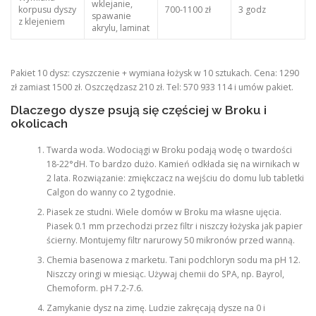
wklejanie,
korpusu dyszy
700-1100 zł
3 godz
spawanie
z klejeniem
akrylu, laminat
Pakiet 10 dysz: czyszczenie + wymiana łożysk w 10 sztukach. Cena: 1290
zł zamiast 1500 zł. Oszczędzasz 210 zł. Tel: 570 933 114 i umów pakiet.
Dlaczego dysze psują się częściej w Broku i
okolicach
Twarda woda. Wodociągi w Broku podają wodę o twardości
18-22°dH. To bardzo dużo. Kamień odkłada się na wirnikach w
2 lata. Rozwiązanie: zmiękczacz na wejściu do domu lub tabletki
Calgon do wanny co 2 tygodnie.
Piasek ze studni. Wiele domów w Broku ma własne ujęcia.
Piasek 0.1 mm przechodzi przez filtr i niszczy łożyska jak papier
ścierny. Montujemy filtr narurowy 50 mikronów przed wanną.
Chemia basenowa z marketu. Tani podchloryn sodu ma pH 12.
Niszczy oringi w miesiąc. Używaj chemii do SPA, np. Bayrol,
Chemoform. pH 7.2-7.6.
Zamykanie dysz na zimę. Ludzie zakręcają dysze na 0 i