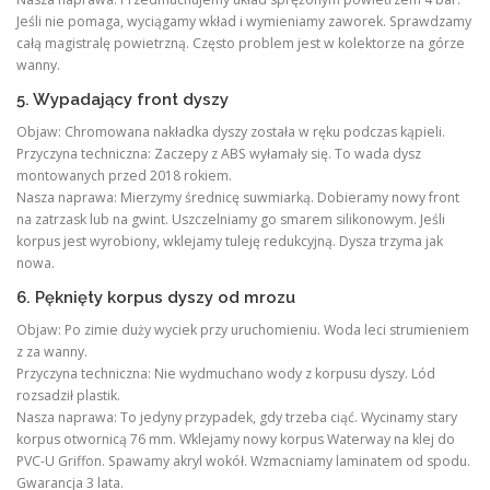
Jeśli nie pomaga, wyciągamy wkład i wymieniamy zaworek. Sprawdzamy
całą magistralę powietrzną. Często problem jest w kolektorze na górze
wanny.
5. Wypadający front dyszy
Objaw: Chromowana nakładka dyszy została w ręku podczas kąpieli.
Przyczyna techniczna: Zaczepy z ABS wyłamały się. To wada dysz
montowanych przed 2018 rokiem.
Nasza naprawa: Mierzymy średnicę suwmiarką. Dobieramy nowy front
na zatrzask lub na gwint. Uszczelniamy go smarem silikonowym. Jeśli
korpus jest wyrobiony, wklejamy tuleję redukcyjną. Dysza trzyma jak
nowa.
6. Pęknięty korpus dyszy od mrozu
Objaw: Po zimie duży wyciek przy uruchomieniu. Woda leci strumieniem
z za wanny.
Przyczyna techniczna: Nie wydmuchano wody z korpusu dyszy. Lód
rozsadził plastik.
Nasza naprawa: To jedyny przypadek, gdy trzeba ciąć. Wycinamy stary
korpus otwornicą 76 mm. Wklejamy nowy korpus Waterway na klej do
PVC-U Griffon. Spawamy akryl wokół. Wzmacniamy laminatem od spodu.
Gwarancja 3 lata.