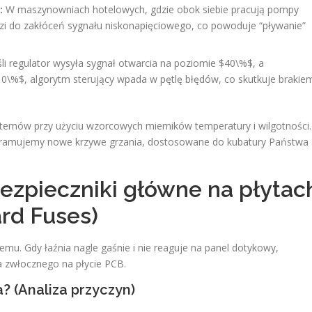
:
W maszynowniach hotelowych, gdzie obok siebie pracują pompy
zi do zakłóceń sygnału niskonapięciowego, co powoduje “pływanie”
li regulator wysyła sygnał otwarcia na poziomie $40\%$, a
10\%$, algorytm sterujący wpada w pętlę błędów, co skutkuje brakie
temów przy użyciu wzorcowych mierników temperatury i wilgotności.
programujemy nowe krzywe grzania, dostosowane do kubatury Państwa
bezpieczniki główne na płytac
rd Fuses)
mu. Gdy łaźnia nagle gaśnie i nie reaguje na panel dotykowy,
ka zwłocznego na płycie PCB.
? (Analiza przyczyn)