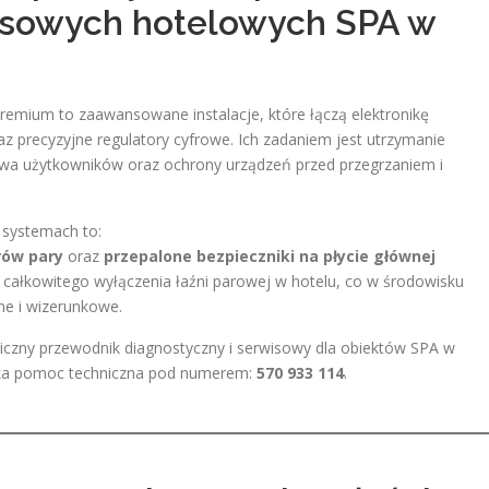
susowych hotelowych SPA w
emium to zaawansowane instalacje, które łączą elektronikę
raz precyzyjne regulatory cyfrowe. Ich zadaniem jest utrzymanie
twa użytkowników oraz ochrony urządzeń przed przegrzaniem i
 systemach to:
rów pary
oraz
przepalone bezpieczniki na płycie głównej
 całkowitego wyłączenia łaźni parowej w hotelu, co w środowisku
e i wizerunkowe.
iczny przewodnik diagnostyczny i serwisowy dla obiektów SPA w
bka pomoc techniczna pod numerem:
570 933 114
.