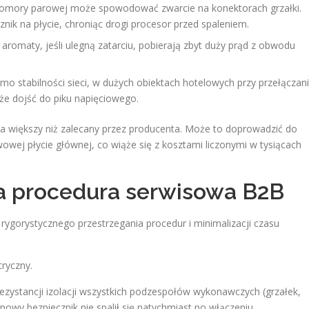
omory parowej może spowodować zwarcie na konektorach grzałki.
nik na płycie, chroniąc drogi procesor przed spaleniem.
romaty, jeśli ulegną zatarciu, pobierają zbyt duży prąd z obwodu
mo stabilności sieci, w dużych obiektach hotelowych przy przełączan
że dojść do piku napięciowego.
na większy niż zalecany przez producenta. Może to doprowadzić do
wej płycie głównej, co wiąże się z kosztami liczonymi w tysiącach
na procedura serwisowa B2B
ygorystycznego przestrzegania procedur i minimalizacji czasu
tryczny.
zystancji izolacji wszystkich podzespołów wykonawczych (grzałek,
wy bezpiecznik nie spalił się natychmiast po włączeniu.