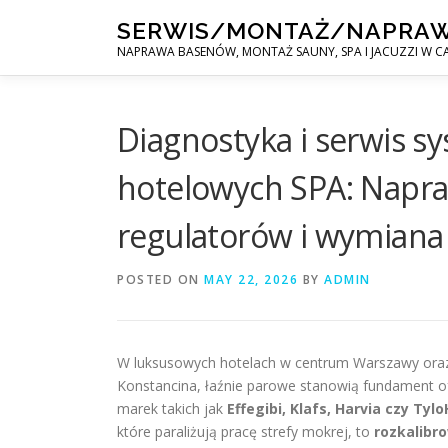
Skip
SERWIS/MONTAŻ/NAPRA
to
NAPRAWA BASENÓW, MONTAŻ SAUNY, SPA I JACUZZI W CA
content
Diagnostyka i serwis 
hotelowych SPA: Napr
regulatorów i wymiana
POSTED ON
MAY 22, 2026
BY
ADMIN
W luksusowych hotelach w centrum Warszawy oraz 
Konstancina, łaźnie parowe stanowią fundament o
marek takich jak
Effegibi, Klafs, Harvia czy Tyl
które paraliżują pracę strefy mokrej, to
rozkalibr