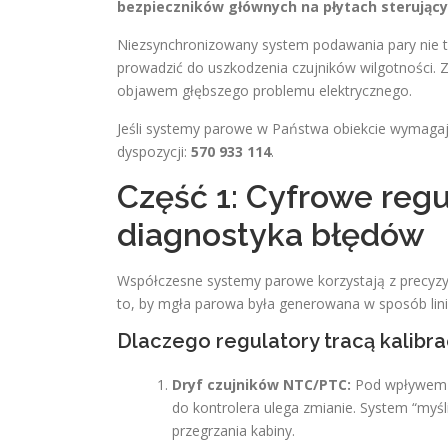
bezpieczników głównych na płytach sterując
Niezsynchronizowany system podawania pary nie t
prowadzić do uszkodzenia czujników wilgotności. Z 
objawem głębszego problemu elektrycznego.
Jeśli systemy parowe w Państwa obiekcie wymagają
dyspozycji:
570 933 114
.
Część 1: Cyfrowe regul
diagnostyka błędów
Współczesne systemy parowe korzystają z precyzyjn
to, by mgła parowa była generowana w sposób linio
Dlaczego regulatory tracą kalibra
Dryf czujników NTC/PTC:
Pod wpływem o
do kontrolera ulega zmianie. System “myśli
przegrzania kabiny.