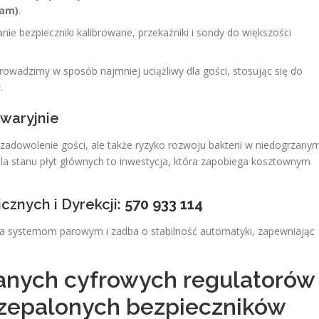
eam)
.
ie bezpieczniki kalibrowane, przekaźniki i sondy do większości
owadzimy w sposób najmniej uciążliwy dla gości, stosując się do
.
waryjnie
ezadowolenie gości, ale także ryzyko rozwoju bakterii w niedogrzany
rola stanu płyt głównych to inwestycja, która zapobiega kosztownym
znych i Dyrekcji:
570 933 114
wa systemom parowym i zadba o stabilność automatyki, zapewniając
anych cyfrowych regulatorów
rzepalonych bezpieczników