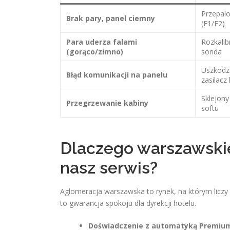
Przepalo
Brak pary, panel ciemny
(F1/F2)
Para uderza falami
Rozkalib
(gorąco/zimno)
sonda
Uszkodz
Błąd komunikacji na panelu
zasilacz 
Sklejony
Przegrzewanie kabiny
softu
Dlaczego warszawski
nasz serwis?
Aglomeracja warszawska to rynek, na którym liczy s
to gwarancja spokoju dla dyrekcji hotelu.
Doświadczenie z automatyką Premiu