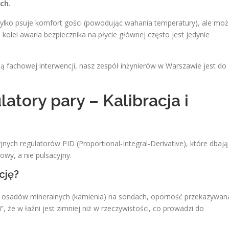
ych
.
ylko psuje komfort gości (powodując wahania temperatury), ale mo
kolei awaria bezpiecznika na płycie głównej często jest jedynie
 fachowej interwencji, nasz zespół inżynierów w Warszawie jest do
atory pary – Kalibracja i
ych regulatorów PID (Proportional-Integral-Derivative), które dbają
wy, a nie pulsacyjny.
cję?
sadów mineralnych (kamienia) na sondach, oporność przekazywan
”, że w łaźni jest zimniej niż w rzeczywistości, co prowadzi do