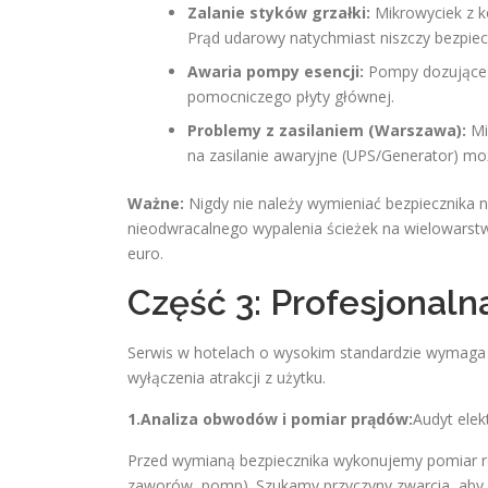
Zalanie styków grzałki:
Mikrowyciek z k
Prąd udarowy natychmiast niszczy bezpiecz
Awaria pompy esencji:
Pompy dozujące a
pomocniczego płyty głównej.
Problemy z zasilaniem (Warszawa):
Mi
na zasilanie awaryjne (UPS/Generator) mo
Ważne:
Nigdy nie należy wymieniać bezpiecznika 
nieodwracalnego wypalenia ścieżek na wielowarstwo
euro.
Część 3: Profesjonal
Serwis w hotelach o wysokim standardzie wymaga r
wyłączenia atrakcji z użytku.
1.Analiza obwodów i pomiar prądów:
Audyt elek
Przed wymianą bezpiecznika wykonujemy pomiar re
zaworów, pomp). Szukamy przyczyny zwarcia, aby no