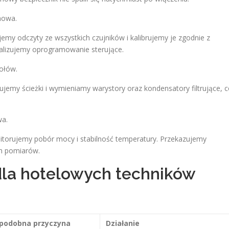
mowa.
my odczyty ze wszystkich czujników i kalibrujemy je zgodnie z
ualizujemy oprogramowanie sterujące.
ołów.
rujemy ścieżki i wymieniamy warystory oraz kondensatory filtrujące, 
wa.
itorujemy pobór mocy i stabilność temperatury. Przekazujemy
ch pomiarów.
dla hotelowych techników
podobna przyczyna
Działanie