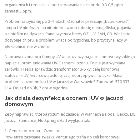
organicznych i redukcja zapotrzebowania na chlor do 0,3-0,5 ppm
zamiast 3 ppm.
Problem zaczyna się po 2-4 latach. Ozonator przestaje „bąbelkować”,
lampa UV nie świeci na niebiesko, woda robi się mętna, śliska, pojawia
się biofilm na dyszach. Panel wyrzuca błędy OZ, UV, SAN, CD. Właściciel
dosypuje chloru, a problem wraca po tygodniu, bo przyczyna leży w
elektronice, nie w chemii.
Naprawa ozonatora i lampy UV w jacuzzi wymaga znajomości wysokiego
napięcia, promieniowania UV-C i chemii ozonu. To nie jest wymiana
żarówki. Trzeba sprawdzić transformator 3-6 kV, celę koronową,
statecznik UV, kwarcową osłonę, czujnik przepływu i wiązkę. Masz
problem z ozonem lub UV w jacuzzi w Warszawie? Zadzwoń: 570 933
114. Dojazd do 3h, 7 dni w tygodniu.
Jak działa dezynfekcja ozonem i UV w jacuzzi
domowym
Żeby naprawiać, trzeba rozumieć zasadę. W wannach Balboa, Gecko, LX,
Jacuzzi, Sundance, HotSpring układ wygląda tak:
1. Generator ozonu – Ozonator
Powietrze zasysane zwężką Venturiego trafia do celi koronowej.