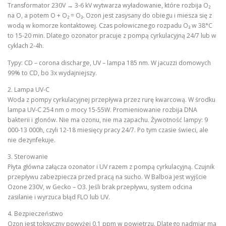
Transformator 230V → 3-6 kV wytwarza wyładowanie, które rozbija O₂
na O, a potem O + O₂ = O₃. Ozon jest zasysany do obiegu i miesza się z
wodą w komorze kontaktowej. Czas połowicznego rozpadu O₃ w 38°C
to 15-20 min. Dlatego ozonator pracuje z pompą cyrkulacyjną 24/7 lub w
cyklach 2-4h.
Typy: CD – corona discharge, UV – lampa 185 nm. W jacuzzi domowych
99% to CD, bo 3x wydajniejszy.
2. Lampa UV-C
Woda z pompy cyrkulacyjnej przepływa przez rurę kwarcową. W środku
lampa UV-C 254 nm o mocy 15-55W. Promieniowanie rozbija DNA
bakterii i glonów. Nie ma ozonu, nie ma zapachu. Żywotność lampy: 9
000-13 000h, czyli 12-18 miesięcy pracy 24/7. Po tym czasie świeci, ale
nie dezynfekuje.
3. Sterowanie
Płyta główna załącza ozonator i UV razem z pompą cyrkulacyjną. Czujnik
przepływu zabezpiecza przed pracą na sucho. W Balboa jest wyjście
Ozone 230V, w Gecko – O3. Jeśli brak przepływu, system odcina
zasilanie i wyrzuca błąd FLO lub UV.
4. Bezpieczeństwo
Ozon jest toksyczny powyżej 0,1 ppm w powietrzu. Dlatego nadmiar ma