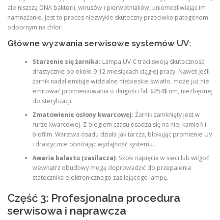
ale niszczą DNA bakterii, wirusów i pierwotniaków, uniemożliwiając im
namnażanie. Jest to proces niezwykle skuteczny przeciwko patogenom
odpornym na chlor.
Główne wyzwania serwisowe systemów UV:
Starzenie się żarnika:
Lampa UV-C traci swoją skuteczność
drastycznie po około 9-12 miesiącach ciągłej pracy. Nawet jeśli
żarnik nadal emituje widzialne niebieskie światło, może już nie
emitować promieniowania o długości fali $254$ nm, niezbędnej
do sterylizacji.
Zmatowienie osłony kwarcowej:
Żarnik zamknięty jest w
rurze kwarcowej. Z biegiem czasu osadza się na niej kamień i
biofilm. Warstwa osadu działa jak tarcza, blokując promienie UV
i drastycznie obniżając wydajność systemu.
Awaria balastu (zasilacza):
Skoki napięcia w sieci lub wilgoć
wewnątrz obudowy mogą doprowadzić do przepalenia
statecznika elektronicznego zasilającego lampę.
Część 3: Profesjonalna procedura
serwisowa i naprawcza