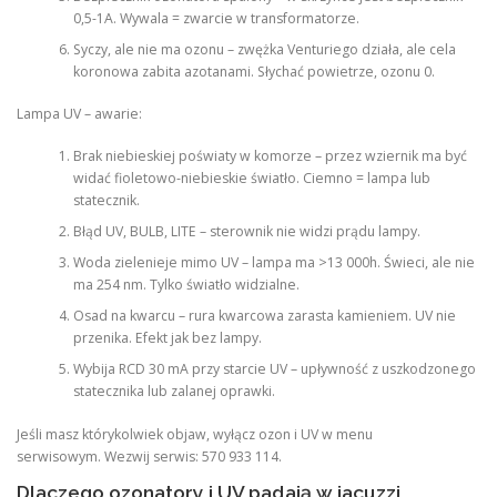
0,5-1A. Wywala = zwarcie w transformatorze.
Syczy, ale nie ma ozonu – zwężka Venturiego działa, ale cela
koronowa zabita azotanami. Słychać powietrze, ozonu 0.
Lampa UV – awarie:
Brak niebieskiej poświaty w komorze – przez wziernik ma być
widać fioletowo-niebieskie światło. Ciemno = lampa lub
statecznik.
Błąd UV, BULB, LITE – sterownik nie widzi prądu lampy.
Woda zielenieje mimo UV – lampa ma >13 000h. Świeci, ale nie
ma 254 nm. Tylko światło widzialne.
Osad na kwarcu – rura kwarcowa zarasta kamieniem. UV nie
przenika. Efekt jak bez lampy.
Wybija RCD 30 mA przy starcie UV – upływność z uszkodzonego
statecznika lub zalanej oprawki.
Jeśli masz którykolwiek objaw, wyłącz ozon i UV w menu
serwisowym. Wezwij serwis: 570 933 114.
Dlaczego ozonatory i UV padają w jacuzzi