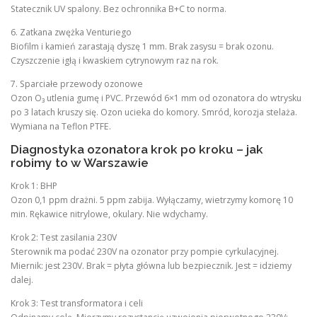
Statecznik UV spalony. Bez ochronnika B+C to norma.
6. Zatkana zwężka Venturiego
Biofilm i kamień zarastają dyszę 1 mm. Brak zasysu = brak ozonu.
Czyszczenie igłą i kwaskiem cytrynowym raz na rok.
7. Sparciałe przewody ozonowe
Ozon O₃ utlenia gumę i PVC. Przewód 6×1 mm od ozonatora do wtrysku
po 3 latach kruszy się. Ozon ucieka do komory. Smród, korozja stelaża.
Wymiana na Teflon PTFE.
Diagnostyka ozonatora krok po kroku – jak
robimy to w Warszawie
Krok 1: BHP
Ozon 0,1 ppm drażni. 5 ppm zabija. Wyłączamy, wietrzymy komorę 10
min. Rękawice nitrylowe, okulary. Nie wdychamy.
Krok 2: Test zasilania 230V
Sterownik ma podać 230V na ozonator przy pompie cyrkulacyjnej.
Miernik: jest 230V. Brak = płyta główna lub bezpiecznik. Jest = idziemy
dalej.
Krok 3: Test transformatora i celi