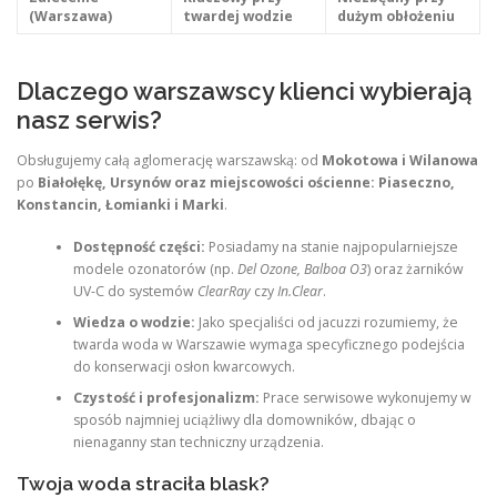
(Warszawa)
twardej wodzie
dużym obłożeniu
Dlaczego warszawscy klienci wybierają
nasz serwis?
Obsługujemy całą aglomerację warszawską: od
Mokotowa i Wilanowa
po
Białołękę, Ursynów oraz miejscowości ościenne: Piaseczno,
Konstancin, Łomianki i Marki
.
Dostępność części:
Posiadamy na stanie najpopularniejsze
modele ozonatorów (np.
Del Ozone, Balboa O3
) oraz żarników
UV-C do systemów
ClearRay
czy
In.Clear
.
Wiedza o wodzie:
Jako specjaliści od jacuzzi rozumiemy, że
twarda woda w Warszawie wymaga specyficznego podejścia
do konserwacji osłon kwarcowych.
Czystość i profesjonalizm:
Prace serwisowe wykonujemy w
sposób najmniej uciążliwy dla domowników, dbając o
nienaganny stan techniczny urządzenia.
Twoja woda straciła blask?