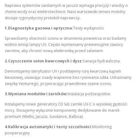
Naprawa systemów sanitarnych w jacuzzi wymaga precyzji i wiedzy o
chemii wody oraz elektrotechnice. Nasz warszawski serwis mobilny
stosuje rygorystyczny protokół naprawczy.
1.Diagnostyka gazowa i optyczna:
Testy wydajności.
Sprawdzamy obecność ozonu w strumieniu powietrza oraz badamy
widmo emisji lampy UV. Często wymieniamy prewencyjnie zawory
zwrotne, aby chronić nową elektronikę przed zalaniem.
2.Czyszczenie osłon kwarcowych i dysz:
Sanacja hydrauliczna.
Demontujemy sterylizator UV i poddajemy rurę kwarcową kąpieli
kwasowej, usuwając osady wapienne bez rysowania szkła. Udrażniamy
zwężkę Venturiego, przywracając prawidłowe ssanie ozonu.
3.Wymiana modułów i żarników:
Instalacja podzespołów.
Instalujemy nowe generatory CD lub żarniki UV-C o wysokiej gęstości
mocy. Stosujemy wyłącznie komponenty dedykowane do marek
premium (Wellis, Jacuzzi, Sundance, Balboa).
4.Kalibracja automatyki i testy szczelności:
Monitoring
pooperacyjny.