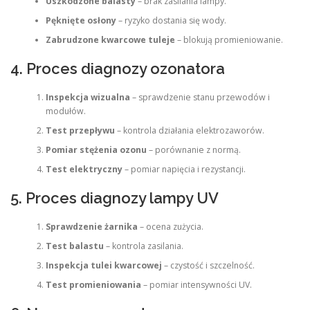
Uszkodzone balasty
– brak zasilania lampy.
Pęknięte osłony
– ryzyko dostania się wody.
Zabrudzone kwarcowe tuleje
– blokują promieniowanie.
4. Proces diagnozy ozonatora
Inspekcja wizualna
– sprawdzenie stanu przewodów i
modułów.
Test przepływu
– kontrola działania elektrozaworów.
Pomiar stężenia ozonu
– porównanie z normą.
Test elektryczny
– pomiar napięcia i rezystancji.
5. Proces diagnozy lampy UV
Sprawdzenie żarnika
– ocena zużycia.
Test balastu
– kontrola zasilania.
Inspekcja tulei kwarcowej
– czystość i szczelność.
Test promieniowania
– pomiar intensywności UV.