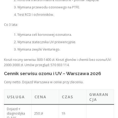
Wymiana przewodu ozonowego na PTFE.
Test RCD i ochronników.
Co 3 lata:
Wymiana celi koronowej ozonatora.
Wymiana statecznika UV prewencyjnie.
Wymiana zwężki Venturiego.
Koszt roczny serwisu: 800-1400 zł. Koszt glonów i chemii bez ozonu/UV:
2000-3000 zł. Umów przegląd: 570 933 114.
Cennik serwisu ozonu i UV – Warszawa 2026
Ceny netto. Dojazd Warszawa w cenie przy zleceniu.
GWARAN
USŁUGA
CENA
CZAS
CJA
Dojazd +
diagnostyka
250 zł
1h
O₃/UV