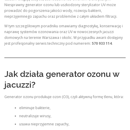
Niesprawny generator ozonu lub uszkodzony sterylizator UV może
prowadzić do pogorszenia jakości wody, rozwoju bakterii,
nieprzyjemnego zapachu oraz problemów z całym układem filtracji.
W tym szczegółowym poradniku omawiamy diagnostykę, konserwację i
naprawę systemów ozonowania oraz UV w nowoczesnych jacuzzi
domowych na terenie Warszawa i okolic. W przypadku awarii dostępny
jest profesjonalny serwis techniczny pod numerem:
570 933 114
.
Jak działa generator ozonu w
jacuzzi?
Generator ozonu produkuje ozon (O3), czyli aktywną formę tlenu, która:
eliminuje bakterie,
neutralizuje wirusy,
usuwa nieprzyjemne zapachy,