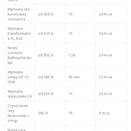
Wymiana celi
koronowej
od 450 zł
1h
24 m-ce
ozonatora
Wymiana
transformator
od 520 zł
1h
24 m-ce
a O₃ 4 kV
Nowy
ozonator
od 950 zł
1,5h
24 m-ce
Balboa/Gecko
kpl
Wymiana
lampy UV 15-
od 380 zł
45 min
12 m-ce
55W
Wymiana
od 520 zł
1h
24 m-ce
statecznika UV
Czyszczenie
rury
280 zł
1h
6 m-cy
kwarcowej +
oringi
Nowa rura