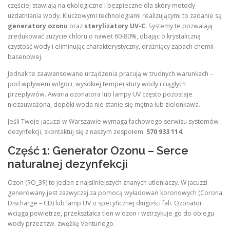
częściej stawiają na ekologiczne i bezpieczne dla skóry metody
uzdatniania wody. Kluczowymi technologiami realizującymi to zadanie są
generatory ozonu
oraz
sterylizatory UV-C
. Systemy te pozwalają
zredukować zużycie chloru o nawet 60-80%, dbając o krystaliczną
czystość wody i eliminując charakterystyczny, drażniący zapach chemii
basenowej.
Jednak te zaawansowane urządzenia pracują w trudnych warunkach –
pod wpływem wilgoci, wysokiej temperatury wody i ciągłych
przepływów. Awaria ozonatora lub lampy UV często pozostaje
niezauważona, dopóki woda nie stanie się mętna lub zielonkawa.
Jeśli Twoje jacuzzi w Warszawie wymaga fachowego serwisu systemów
dezynfekcji, skontaktuj się z naszym zespołem:
570 933 114
.
Część 1: Generator Ozonu – Serce
naturalnej dezynfekcji
Ozon ($O_3$) to jeden z najsilniejszych znanych utleniaczy. W jacuzzi
generowany jest zazwyczaj za pomocą wyładowań koronowych (Corona
Discharge – CD) lub lamp UV o specyficznej długości fali. Ozonator
wciąga powietrze, przekształca tlen w ozon i wstrzykuje go do obiegu
wody przez tzw. zwężkę Venturiego.