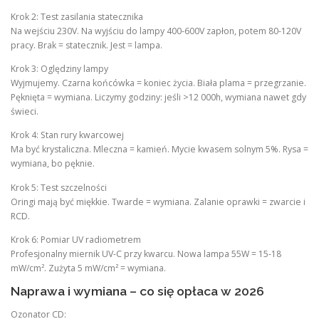
Krok 2: Test zasilania statecznika
Na wejściu 230V. Na wyjściu do lampy 400-600V zapłon, potem 80-120V
pracy. Brak = statecznik. Jest = lampa.
Krok 3: Oględziny lampy
Wyjmujemy. Czarna końcówka = koniec życia. Biała plama = przegrzanie.
Pęknięta = wymiana. Liczymy godziny: jeśli >12 000h, wymiana nawet gdy
świeci.
Krok 4: Stan rury kwarcowej
Ma być krystaliczna. Mleczna = kamień. Mycie kwasem solnym 5%. Rysa =
wymiana, bo pęknie.
Krok 5: Test szczelności
Oringi mają być miękkie. Twarde = wymiana. Zalanie oprawki = zwarcie i
RCD.
Krok 6: Pomiar UV radiometrem
Profesjonalny miernik UV-C przy kwarcu. Nowa lampa 55W = 15-18
mW/cm². Zużyta 5 mW/cm² = wymiana.
Naprawa i wymiana – co się opłaca w 2026
Ozonator CD: