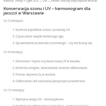
Balboa: Temp + Light 20 s → UVI → Reset. Inaczej błąd będzie wracał.
Konserwacja ozonu i UV – harmonogram dla
jacuzzi w Warszawie
Co 3 miesiące:
Kontrola bąbelków ozonu i poświaty UV.
Czyszczenie zwężki Venturiego igłą.
Sprawdzenie przewodu ozonowego – czy nie kruszy się.
Co 6 miesięcy:
Demontaż i mycie rury kwarcowej UV w kwasku.
Kontrola oringów, smarowanie smarem silikonowym.
Pomiar stężenia O₃ w wodzie.
Odkurzenie celi ozonowej sprężonym powietrzem.
Co 12 miesięcy:
Wymiana lampy UV – obowiązkowo.
Kontrola transformatora ozonatora – pomiar napięcia.