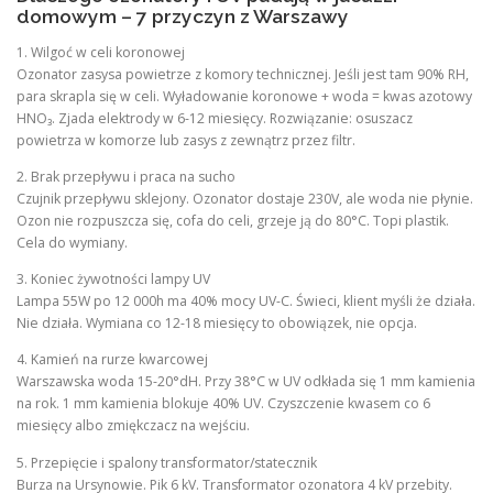
domowym – 7 przyczyn z Warszawy
1. Wilgoć w celi koronowej
Ozonator zasysa powietrze z komory technicznej. Jeśli jest tam 90% RH,
para skrapla się w celi. Wyładowanie koronowe + woda = kwas azotowy
HNO₃. Zjada elektrody w 6-12 miesięcy. Rozwiązanie: osuszacz
powietrza w komorze lub zasys z zewnątrz przez filtr.
2. Brak przepływu i praca na sucho
Czujnik przepływu sklejony. Ozonator dostaje 230V, ale woda nie płynie.
Ozon nie rozpuszcza się, cofa do celi, grzeje ją do 80°C. Topi plastik.
Cela do wymiany.
3. Koniec żywotności lampy UV
Lampa 55W po 12 000h ma 40% mocy UV-C. Świeci, klient myśli że działa.
Nie działa. Wymiana co 12-18 miesięcy to obowiązek, nie opcja.
4. Kamień na rurze kwarcowej
Warszawska woda 15-20°dH. Przy 38°C w UV odkłada się 1 mm kamienia
na rok. 1 mm kamienia blokuje 40% UV. Czyszczenie kwasem co 6
miesięcy albo zmiękczacz na wejściu.
5. Przepięcie i spalony transformator/statecznik
Burza na Ursynowie. Pik 6 kV. Transformator ozonatora 4 kV przebity.