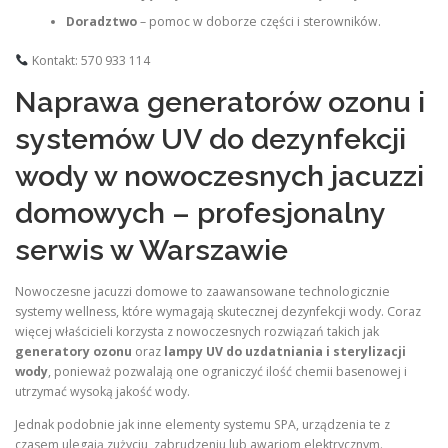
Doradztwo
– pomoc w doborze części i sterowników.
Kontakt: 570 933 114
Naprawa generatorów ozonu i
systemów UV do dezynfekcji
wody w nowoczesnych jacuzzi
domowych – profesjonalny
serwis w Warszawie
Nowoczesne jacuzzi domowe to zaawansowane technologicznie
systemy wellness, które wymagają skutecznej dezynfekcji wody. Coraz
więcej właścicieli korzysta z nowoczesnych rozwiązań takich jak
generatory ozonu
oraz
lampy UV do uzdatniania i sterylizacji
wody
, ponieważ pozwalają one ograniczyć ilość chemii basenowej i
utrzymać wysoką jakość wody.
Jednak podobnie jak inne elementy systemu SPA, urządzenia te z
czasem ulegają zużyciu, zabrudzeniu lub awariom elektrycznym.