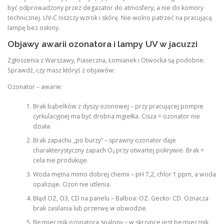
być odprowadzony przez degazator do atmosfery, a nie do komory
technicznej. UV-C niszczy wzrok i skórę. Nie wolno patrzeć na pracującą
lampę bez osłony.
Objawy awarii ozonatora i lampy UV w jacuzzi
Zgłoszenia z Warszawy, Piaseczna, Łomianek i Otwocka są podobne.
Sprawdź, czy masz któryś z objawów:
Ozonator – awarie:
Brak bąbelków z dyszy ozonowej – przy pracującej pompie
cyrkulacyjnej ma być drobna mgiełka. Cisza = ozonator nie
działa.
Brak zapachu „po burzy” – sprawny ozonator daje
charakterystyczny zapach O₃ przy otwartej pokrywie. Brak =
cela nie produkuje.
Woda mętna mimo dobrej chemii – pH 7,2, chlor 1 ppm, a woda
opalizuje. Ozon nie utlenia.
Błąd OZ, O3, CD na panelu – Balboa: OZ. Gecko: CD. Oznacza
brak zasilania lub przerwę w obwodzie.
Bezpiecznik ozonatora spalony – w skrzynce jest bezpiecznik