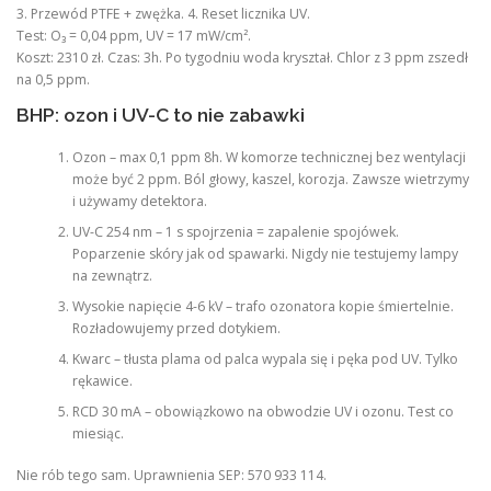
3. Przewód PTFE + zwężka. 4. Reset licznika UV.
Test: O₃ = 0,04 ppm, UV = 17 mW/cm².
Koszt: 2310 zł. Czas: 3h. Po tygodniu woda kryształ. Chlor z 3 ppm zszedł
na 0,5 ppm.
BHP: ozon i UV-C to nie zabawki
Ozon – max 0,1 ppm 8h. W komorze technicznej bez wentylacji
może być 2 ppm. Ból głowy, kaszel, korozja. Zawsze wietrzymy
i używamy detektora.
UV-C 254 nm – 1 s spojrzenia = zapalenie spojówek.
Poparzenie skóry jak od spawarki. Nigdy nie testujemy lampy
na zewnątrz.
Wysokie napięcie 4-6 kV – trafo ozonatora kopie śmiertelnie.
Rozładowujemy przed dotykiem.
Kwarc – tłusta plama od palca wypala się i pęka pod UV. Tylko
rękawice.
RCD 30 mA – obowiązkowo na obwodzie UV i ozonu. Test co
miesiąc.
Nie rób tego sam. Uprawnienia SEP: 570 933 114.