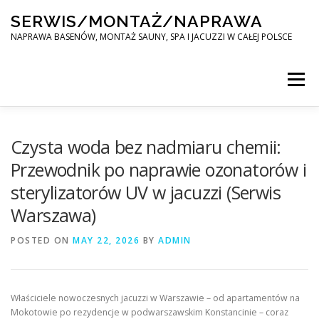
Skip
SERWIS/MONTAŻ/NAPRAWA
to
content
NAPRAWA BASENÓW, MONTAŻ SAUNY, SPA I JACUZZI W CAŁEJ POLSCE
Menu
SPA SERWIS
Czysta woda bez nadmiaru chemii:
Przewodnik po naprawie ozonatorów i
sterylizatorów UV w jacuzzi (Serwis
MONTAŻ SAUNY, SPA, JACUZI W CAŁEJ POLSCE
Warszawa)
POSTED ON
KONTAKT
MAY 22, 2026
BY
ADMIN
Właściciele nowoczesnych jacuzzi w Warszawie – od apartamentów na
Mokotowie po rezydencje w podwarszawskim Konstancinie – coraz