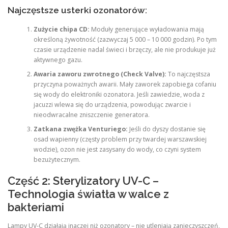
Najczęstsze usterki ozonatorów:
Zużycie chipa CD:
Moduły generujące wyładowania mają
określoną żywotność (zazwyczaj 5 000 – 10 000 godzin). Po tym
czasie urządzenie nadal świeci i brzęczy, ale nie produkuje już
aktywnego gazu.
Awaria zaworu zwrotnego (Check Valve):
To najczęstsza
przyczyna poważnych awarii. Mały zaworek zapobiega cofaniu
się wody do elektroniki ozonatora. Jeśli zawiedzie, woda z
jacuzzi wlewa się do urządzenia, powodując zwarcie i
nieodwracalne zniszczenie generatora.
Zatkana zwężka Venturiego:
Jeśli do dyszy dostanie się
osad wapienny (częsty problem przy twardej warszawskiej
wodzie), ozon nie jest zasysany do wody, co czyni system
bezużytecznym.
Część 2: Sterylizatory UV-C –
Technologia światła w walce z
bakteriami
Lampy UV-C działają inaczej niż ozonatory – nie utleniają zanieczyszczeń,