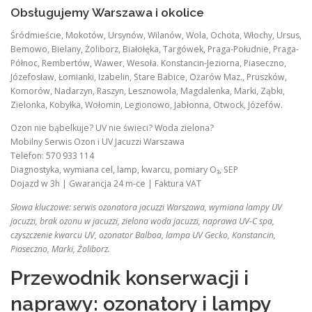
Obsługujemy Warszawa i okolice
Śródmieście, Mokotów, Ursynów, Wilanów, Wola, Ochota, Włochy, Ursus,
Bemowo, Bielany, Żoliborz, Białołęka, Targówek, Praga-Południe, Praga-
Północ, Rembertów, Wawer, Wesoła. Konstancin-Jeziorna, Piaseczno,
Józefosław, Łomianki, Izabelin, Stare Babice, Ożarów Maz., Pruszków,
Komorów, Nadarzyn, Raszyn, Lesznowola, Magdalenka, Marki, Ząbki,
Zielonka, Kobyłka, Wołomin, Legionowo, Jabłonna, Otwock, Józefów.
Ozon nie bąbelkuje? UV nie świeci? Woda zielona?
Mobilny Serwis Ozon i UV Jacuzzi Warszawa
Telefon: 570 933 114
Diagnostyka, wymiana cel, lamp, kwarcu, pomiary O₃, SEP
Dojazd w 3h | Gwarancja 24 m-ce | Faktura VAT
Słowa kluczowe: serwis ozonatora jacuzzi Warszawa, wymiana lampy UV
jacuzzi, brak ozonu w jacuzzi, zielona woda jacuzzi, naprawa UV-C spa,
czyszczenie kwarcu UV, ozonator Balboa, lampa UV Gecko, Konstancin,
Piaseczno, Marki, Żoliborz.
Przewodnik konserwacji i
naprawy: ozonatory i lampy