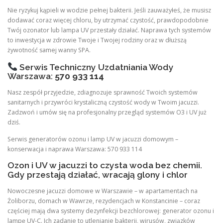
Nie ryzykuj kąpieli w wodzie pełnej bakterii. Jeśli zauważyłeś, że musisz
dodawać coraz więcej chloru, by utrzymać czystość, prawdopodobnie
Twój ozonator lub lampa UV przestały działać. Naprawa tych systemów
to inwestycja w zdrowie Twoje i Twojej rodziny oraz w dłuższą
żywotność samej wanny SPA.
Serwis Techniczny Uzdatniania Wody
Warszawa:
570 933 114
Nasz zespół przyjedzie, zdiagnozuje sprawność Twoich systemów
sanitarnych i przywróci krystaliczną czystość wody w Twoim jacuzzi.
Zadzwoń i umów się na profesjonalny przegląd systemów O3 i UV już
dziś.
Serwis generatorów ozonu i lamp UV w jacuzzi domowym –
konserwacja i naprawa Warszawa: 570 933 114
Ozon i UV w jacuzzi to czysta woda bez chemii.
Gdy przestają działać, wracają glony i chlor
Nowoczesne jacuzzi domowe w Warszawie – w apartamentach na
Żoliborzu, domach w Wawrze, rezydencjach w Konstancinie – coraz
częściej mają dwa systemy dezynfekcji bezchlorowej: generator ozonu i
lampę UV-C. Ich zadanie to utlenianie bakterii, wirusów, związków