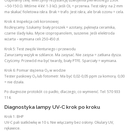
Odpinamy celę. Mierzymy rezystancję uzwojenia pierwotnego 230V:
∼50-150 Ω. Wtórne 4 kV: 1-3 kΩ. Jeśli OL = przerwa. Test iskry: na 2 mm
ma skakać fioletowa iskra. Brak = trafo. Jest iskra, ale brak ozonu = cela.
Krok 4: Inspekcja celi koronowej
Rozkręcamy. Szukamy: biały proszek = azotany, pęknięta ceramika,
czarne ślady łuku. Mycie izopropanolem, suszenie. Jeśli elektroda
wżarta – wymiana celi 250-450 zł.
Krok 5: Test zwężki Venturiego i przewodu
Zanurzamy wężyk w szklance. Ma zasysać. Nie zasysa = zatkana dysza.
Czyścimy. Przewód ma być twardy, biały PTFE. Sparciały = wymiana.
Krok 6: Pomiar stężenia O₃ w wodzie
Tester paskowy O₃ lub fotometr. Ma być 0,02-0,05 ppm za komorą. 0,00
= nie działa.
Po diagnozie protokół: co padło, dlaczego, co wymienić. Tel: 570 933
114.
Diagnostyka lampy UV-C krok po kroku
Krok 1: BHP
UV-C pali siatkówkę w 10 s. Nie włączamy bez osłony. Okulary UV,
rękawice.