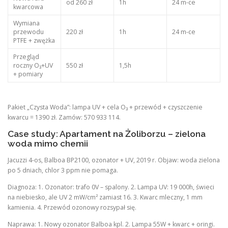
od 260 zł
1h
24 m-ce
kwarcowa
Wymiana
przewodu
220 zł
1h
24 m-ce
PTFE + zwężka
Przegląd
roczny O₃+UV
550 zł
1,5h
+ pomiary
Pakiet „Czysta Woda”: lampa UV + cela O₃ + przewód + czyszczenie
kwarcu = 1390 zł. Zamów: 570 933 114.
Case study: Apartament na Żoliborzu – zielona
woda mimo chemii
Jacuzzi 4-os, Balboa BP2100, ozonator + UV, 2019 r. Objaw: woda zielona
po 5 dniach, chlor 3 ppm nie pomaga.
Diagnoza: 1. Ozonator: trafo 0V – spalony. 2. Lampa UV: 19 000h, świeci
na niebiesko, ale UV 2 mW/cm² zamiast 16. 3. Kwarc mleczny, 1 mm
kamienia. 4. Przewód ozonowy rozsypał się.
Naprawa: 1. Nowy ozonator Balboa kpl. 2. Lampa 55W + kwarc + oringi.