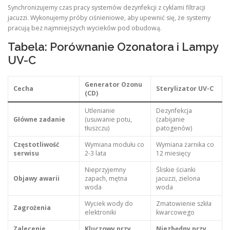
Synchronizujemy czas pracy systemów dezynfekcji z cyklami filtracji
jacuzzi. Wykonujemy próby ciśnieniowe, aby upewnić się, że systemy
pracują bez najmniejszych wycieków pod obudową.
Tabela: Porównanie Ozonatora i Lampy
UV-C
Generator Ozonu
Cecha
Sterylizator UV-C
(CD)
Utlenianie
Dezynfekcja
Główne zadanie
(usuwanie potu,
(zabijanie
tłuszczu)
patogenów)
Częstotliwość
Wymiana modułu co
Wymiana żarnika co
serwisu
2-3 lata
12 miesięcy
Nieprzyjemny
Śliskie ścianki
Objawy awarii
zapach, mętna
jacuzzi, zielona
woda
woda
Wyciek wody do
Zmatowienie szkła
Zagrożenia
elektroniki
kwarcowego
Zalecenie
Kluczowy przy
Niezbędny przy